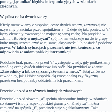
pomagając unikać błędów interpunkcyjnych w zdaniach
złożonych.
Wspólna cecha dwóch rzeczy
Kiedy rozmawiamy o wspólnej cesze dwóch rzeczy, zazwyczaj nie
używamy przecinka przed spójnikiem 'a’. Dzieje się tak, ponieważ 'a’
łączy elementy równorzędne mające tę samą cechę. Na przykład w
zdaniu
„Kobiety a mężczyźni”
spójnik ten wskazuje na dwie grupy,
które mogą uczestniczyć w tej samej aktywności lub posiadać podobne
prawa.
W takich sytuacjach przecinek nie jest konieczny, co
odpowiada zasadom polskiej interpunkcji.
Podobnie brak przecinka przed 'a’ występuje wtedy, gdy podkreślamy
wspólną cechę dwóch obiektów lub osób. Na przykład w zdaniu:
„Zawodnicy a kibice są zaangażowani w mecz.”
Tutaj zarówno
zawodnicy, jak i kibice współdzielą emocjonalną czy fizyczną
przestrzeń bez potrzeby oddzielania ich przecinkiem.
Przecinek przed a w różnych funkcjach zdaniowych
Przecinek przed słowem „a” spełnia różnorodne funkcje w zdaniach,
co stanowi istotny aspekt polskiej gramatyki. Kiedy „a” można
zamienić na spójnik „i”, przecinek staje się fakultatywny. Taka