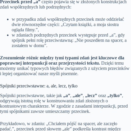
Przecinek przed „a”
często pojawia się w złożonych konstrukcjach
zdań współrzędnych lub podrzędnych:
w przypadku zdań współrzędnych przecinek może oddzielać
dwie równorzędne części: „Czytam książki, a moja siostra
ogląda filmy.”,
w zdaniach podrzędnych przecinek występuje przed „a”, gdy
spójnik pełni rolę przeciwstawną: „Nie poszedłem na spacer, a
zostałem w domu”.
Zrozumienie różnic między tymi typami zdań jest kluczowe dla
poprawnej interpunkcji oraz przejrzystości tekstu.
Dzięki temu
możemy unikać typowych błędów związanych z użyciem przecinków
i lepiej organizować nasze myśli pisemnie.
Spójniki przeciwstawne: a, ale, lecz, tylko
Spójniki przeciwstawne, takie jak
„a”
,
„ale”
,
„lecz”
oraz
„tylko”
,
odgrywają istotną rolę w konstruowaniu zdań złożonych o
kontrastowym charakterze. W zgodzie z zasadami interpunkcji, przed
tymi spójnikami zawsze umieszczamy przecinek.
Przykładowo, w zdaniu: „Chciałem pójść na spacer, ale zaczęło
padać.”, przecinek przed słowem „ale” podkreśla kontrast między