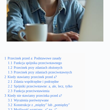
1
Przecinek przed a: Podstawowe zasady
1.1
Funkcja spójnika przeciwstawnego
1.2
Przecinek przy zdaniach złożonych
1.3
Przecinek przy zdaniach przeciwstawnych
2
Kiedy stawiamy przecinek przed a?
2.1
Zdania współrzędne i podrzędne
2.2
Spójniki przeciwstawne: a, ale, lecz, tylko
2.3
Funkcja przeciwstawienia
3
Kiedy nie stawiamy przecinka przed a?
3.1
Wyrażenia porównywane
3.2
Konstrukcje z „między” lub „pomiędzy”
3.3
Możliwość wymiany „a” na „i”