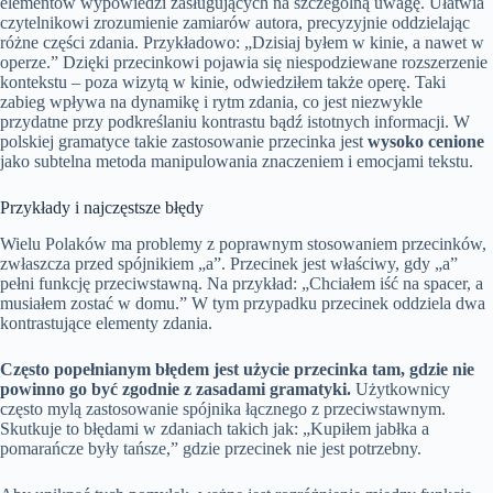
elementów wypowiedzi zasługujących na szczególną uwagę. Ułatwia
czytelnikowi zrozumienie zamiarów autora, precyzyjnie oddzielając
różne części zdania. Przykładowo: „Dzisiaj byłem w kinie, a nawet w
operze.” Dzięki przecinkowi pojawia się niespodziewane rozszerzenie
kontekstu – poza wizytą w kinie, odwiedziłem także operę. Taki
zabieg wpływa na dynamikę i rytm zdania, co jest niezwykle
przydatne przy podkreślaniu kontrastu bądź istotnych informacji. W
polskiej gramatyce takie zastosowanie przecinka jest
wysoko cenione
jako subtelna metoda manipulowania znaczeniem i emocjami tekstu.
Przykłady i najczęstsze błędy
Wielu Polaków ma problemy z poprawnym stosowaniem przecinków,
zwłaszcza przed spójnikiem „a”. Przecinek jest właściwy, gdy „a”
pełni funkcję przeciwstawną. Na przykład: „Chciałem iść na spacer, a
musiałem zostać w domu.” W tym przypadku przecinek oddziela dwa
kontrastujące elementy zdania.
Często popełnianym błędem jest użycie przecinka tam, gdzie nie
powinno go być zgodnie z zasadami gramatyki.
Użytkownicy
często mylą zastosowanie spójnika łącznego z przeciwstawnym.
Skutkuje to błędami w zdaniach takich jak: „Kupiłem jabłka a
pomarańcze były tańsze,” gdzie przecinek nie jest potrzebny.