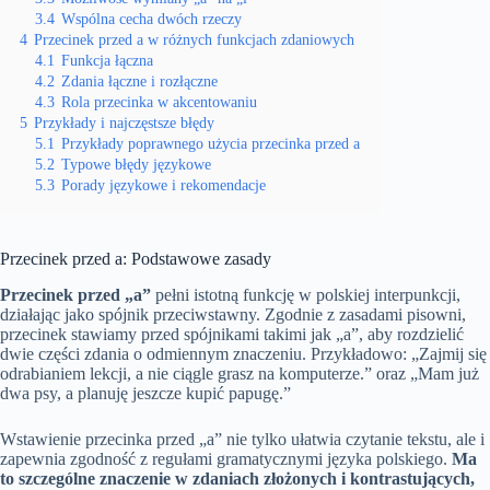
3.4
Wspólna cecha dwóch rzeczy
4
Przecinek przed a w różnych funkcjach zdaniowych
4.1
Funkcja łączna
4.2
Zdania łączne i rozłączne
4.3
Rola przecinka w akcentowaniu
5
Przykłady i najczęstsze błędy
5.1
Przykłady poprawnego użycia przecinka przed a
5.2
Typowe błędy językowe
5.3
Porady językowe i rekomendacje
Przecinek przed a: Podstawowe zasady
Przecinek przed „a”
pełni istotną funkcję w polskiej interpunkcji,
działając jako spójnik przeciwstawny. Zgodnie z zasadami pisowni,
przecinek stawiamy przed spójnikami takimi jak „a”, aby rozdzielić
dwie części zdania o odmiennym znaczeniu. Przykładowo: „Zajmij się
odrabianiem lekcji, a nie ciągle grasz na komputerze.” oraz „Mam już
dwa psy, a planuję jeszcze kupić papugę.”
Wstawienie przecinka przed „a” nie tylko ułatwia czytanie tekstu, ale i
zapewnia zgodność z regułami gramatycznymi języka polskiego.
Ma
to szczególne znaczenie w zdaniach złożonych i kontrastujących,