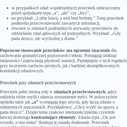
w przypadkach zdań współrzędnych przecinek umieszczamy
przed spójnikami typu „a”, „ale” czy „lecz”,
na przykład: „Lubię kawę, a mój brat herbatę.” Tutaj przecinek
podkreśla przeciwstawność zawartych informacji,
również w zdaniach podrzędnych używamy przecinków do
oddzielania zdań głównych od podrzędnych. Przykład: „Gdy
pada deszcz, nie wychodzę z domu.”
Poprawne stosowanie przecinków ma ogromne znaczenie
dla
zachowania gramatycznej poprawności tekstu. Pomagają uniknąć
niejasności i zapewniają płynność narracji. Pamiętajmy o tych regułach
przy tworzeniu zarówno prostych, jak i bardziej skomplikowanych
konstrukcji zdaniowych.
Przecinek przy zdaniach przeciwstawnych
Przecinek pełni istotną rolę w
zdaniach przeciwstawnych
, gdyż
oddziela różne myśli i ułatwia zrozumienie treści. W polszczyźnie
spójniki takie jak
„a”
wymagają jego użycia, gdy łączą zdania o
odmiennych znaczeniach. Przykładowo: „Chcę wyjść na spacer, a
pada deszcz”. Dzięki temu znakowi interpunkcyjnemu czytelnik
łatwiej dostrzega
kontrastujące elementy
. Zdania typu „On jest
wysoki, a ona niska” ilustrują tę zasadę doskonale. Przecinek