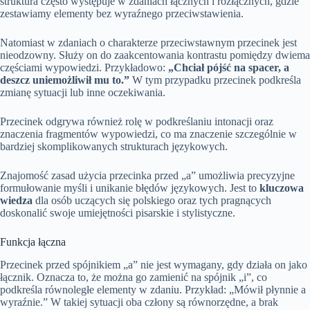
struktura często występuje w zdaniach łącznych i rozłącznych, gdzie
zestawiamy elementy bez wyraźnego przeciwstawienia.
Natomiast w zdaniach o charakterze przeciwstawnym przecinek jest
nieodzowny. Służy on do zaakcentowania kontrastu pomiędzy dwiema
częściami wypowiedzi. Przykładowo:
„Chciał pójść na spacer, a
deszcz uniemożliwił mu to.”
W tym przypadku przecinek podkreśla
zmianę sytuacji lub inne oczekiwania.
Przecinek odgrywa również rolę w podkreślaniu intonacji oraz
znaczenia fragmentów wypowiedzi, co ma znaczenie szczególnie w
bardziej skomplikowanych strukturach językowych.
Znajomość zasad użycia przecinka przed „a” umożliwia precyzyjne
formułowanie myśli i unikanie błędów językowych. Jest to
kluczowa
wiedza
dla osób uczących się polskiego oraz tych pragnących
doskonalić swoje umiejętności pisarskie i stylistyczne.
Funkcja łączna
Przecinek przed spójnikiem „a” nie jest wymagany, gdy działa on jako
łącznik. Oznacza to, że można go zamienić na spójnik „i”, co
podkreśla równoległe elementy w zdaniu. Przykład: „Mówił płynnie a
wyraźnie.” W takiej sytuacji oba człony są równorzędne, a brak