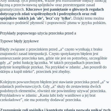
Aby uniknąć tych pomyłek, ważne jest rozróżnienie między funkcją
łączną a przeciwstawną spójników oraz przestrzeganie zasad
gramatycznych.
Kluczowe jest pamiętanie o głównych regułach
dotyczących zdań współrzędnych i podrzędnych oraz roli
spójników takich jak 'ale’, 'lecz’ czy 'tylko’.
Dzięki temu można
znacząco podnieść płynność i poprawność pisma w języku polskim.
Przykłady poprawnego użycia przecinka przed a
Typowe błędy językowe
Błędy związane z przecinkiem przed „a” często wynikają z braku
znajomości zasad interpunkcji. Często spotykanym błędem jest
umieszczanie przecinka tam, gdzie nie jest on potrzebny, szczególnie
gdy „a” pełni funkcję łącznika. W takich przypadkach przecinek
jedynie komplikuje przekaz. Na przykład w zdaniu: „Jan poszedł do
sklepu a kupił mleko”, przecinek jest zbędny.
Kolejnym powszechnym błędem jest stawianie przecinka przed „a” w
zdaniach porównawczych. Gdy „a” służy do zestawienia dwóch
podobnych elementów, również nie powinniśmy używać przecinka.
Przykładowo w zdaniu: „Kasia lubi lody waniliowe a jej brat
czekoladowe”, nie ma potrzeby dodawać przecinka.
Zrozumienie roli spójnika i kontekstu zdania pozwala unikać tych