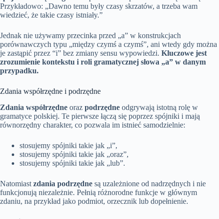
Przykładowo: „Dawno temu były czasy skrzatów, a trzeba wam
wiedzieć, że takie czasy istniały.”
Jednak nie używamy przecinka przed „a” w konstrukcjach
porównawczych typu „między czymś a czymś”, ani wtedy gdy można
je zastąpić przez “i” bez zmiany sensu wypowiedzi.
Kluczowe jest
zrozumienie kontekstu i roli gramatycznej słowa „a” w danym
przypadku.
Zdania współrzędne i podrzędne
Zdania współrzędne
oraz
podrzędne
odgrywają istotną rolę w
gramatyce polskiej. Te pierwsze łączą się poprzez spójniki i mają
równorzędny charakter, co pozwala im istnieć samodzielnie:
stosujemy spójniki takie jak „i”,
stosujemy spójniki takie jak „oraz”,
stosujemy spójniki takie jak „lub”.
Natomiast
zdania podrzędne
są uzależnione od nadrzędnych i nie
funkcjonują niezależnie. Pełnią różnorodne funkcje w głównym
zdaniu, na przykład jako podmiot, orzecznik lub dopełnienie.