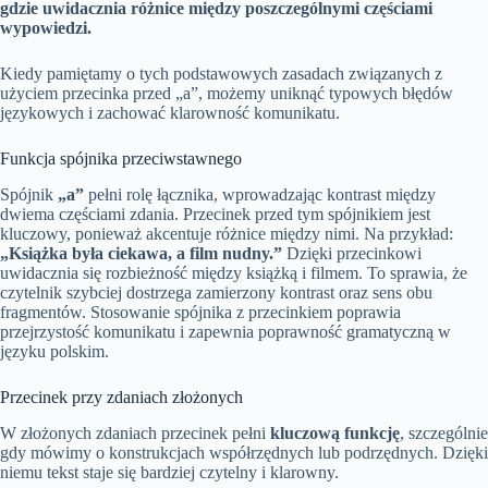
gdzie uwidacznia różnice między poszczególnymi częściami
wypowiedzi.
Kiedy pamiętamy o tych podstawowych zasadach związanych z
użyciem przecinka przed „a”, możemy uniknąć typowych błędów
językowych i zachować klarowność komunikatu.
Funkcja spójnika przeciwstawnego
Spójnik
„a”
pełni rolę łącznika, wprowadzając kontrast między
dwiema częściami zdania. Przecinek przed tym spójnikiem jest
kluczowy, ponieważ akcentuje różnice między nimi. Na przykład:
„Książka była ciekawa, a film nudny.”
Dzięki przecinkowi
uwidacznia się rozbieżność między książką i filmem. To sprawia, że
czytelnik szybciej dostrzega zamierzony kontrast oraz sens obu
fragmentów. Stosowanie spójnika z przecinkiem poprawia
przejrzystość komunikatu i zapewnia poprawność gramatyczną w
języku polskim.
Przecinek przy zdaniach złożonych
W złożonych zdaniach przecinek pełni
kluczową funkcję
, szczególnie
gdy mówimy o konstrukcjach współrzędnych lub podrzędnych. Dzięki
niemu tekst staje się bardziej czytelny i klarowny.