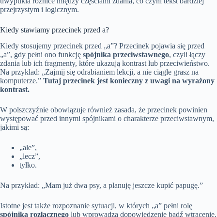
uwypukla różnice między częściami zdania, co czyni tekst bardziej
przejrzystym i logicznym.
Kiedy stawiamy przecinek przed a?
Kiedy stosujemy przecinek przed „a”? Przecinek pojawia się przed
„a”, gdy pełni ono funkcję
spójnika przeciwstawnego
, czyli łączy
zdania lub ich fragmenty, które ukazują kontrast lub przeciwieństwo.
Na przykład: „Zajmij się odrabianiem lekcji, a nie ciągle grasz na
komputerze.”
Tutaj przecinek jest konieczny z uwagi na wyrażony
kontrast.
W polszczyźnie obowiązuje również zasada, że przecinek powinien
występować przed innymi spójnikami o charakterze przeciwstawnym,
jakimi są:
„ale”,
„lecz”,
tylko.
Na przykład: „Mam już dwa psy, a planuję jeszcze kupić papugę.”
Istotne jest także rozpoznanie sytuacji, w których „a” pełni rolę
spójnika rozłącznego
lub wprowadza dopowiedzenie bądź wtrącenie.