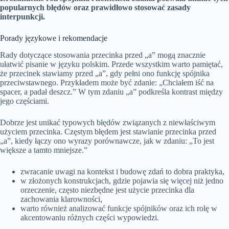
popularnych błędów oraz prawidłowo stosować zasady
interpunkcji.
Porady językowe i rekomendacje
Rady dotyczące stosowania przecinka przed „a” mogą znacznie
ułatwić pisanie w języku polskim. Przede wszystkim warto pamiętać,
że przecinek stawiamy przed „a”, gdy pełni ono funkcję spójnika
przeciwstawnego. Przykładem może być zdanie: „Chciałem iść na
spacer, a padał deszcz.” W tym zdaniu „a” podkreśla kontrast między
jego częściami.
Dobrze jest unikać typowych błędów związanych z niewłaściwym
użyciem przecinka. Częstym błędem jest stawianie przecinka przed
„a”, kiedy łączy ono wyrazy porównawcze, jak w zdaniu: „To jest
większe a tamto mniejsze.”
zwracanie uwagi na kontekst i budowę zdań to dobra praktyka,
w złożonych konstrukcjach, gdzie pojawia się więcej niż jedno
orzeczenie, często niezbędne jest użycie przecinka dla
zachowania klarowności,
warto również analizować funkcje spójników oraz ich rolę w
akcentowaniu różnych części wypowiedzi.