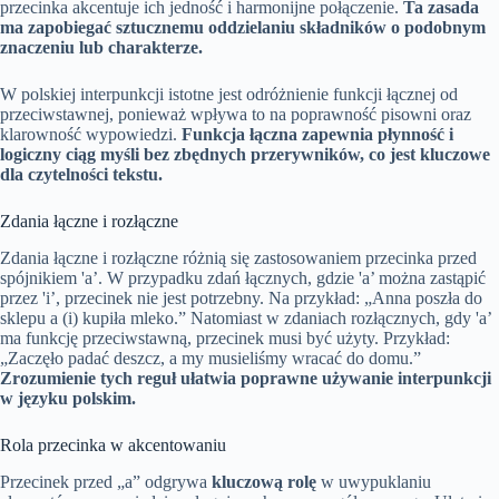
przecinka akcentuje ich jedność i harmonijne połączenie.
Ta zasada
ma zapobiegać sztucznemu oddzielaniu składników o podobnym
znaczeniu lub charakterze.
W polskiej interpunkcji istotne jest odróżnienie funkcji łącznej od
przeciwstawnej, ponieważ wpływa to na poprawność pisowni oraz
klarowność wypowiedzi.
Funkcja łączna zapewnia płynność i
logiczny ciąg myśli bez zbędnych przerywników, co jest kluczowe
dla czytelności tekstu.
Zdania łączne i rozłączne
Zdania łączne i rozłączne różnią się zastosowaniem przecinka przed
spójnikiem 'a’. W przypadku zdań łącznych, gdzie 'a’ można zastąpić
przez 'i’, przecinek nie jest potrzebny. Na przykład: „Anna poszła do
sklepu a (i) kupiła mleko.” Natomiast w zdaniach rozłącznych, gdy 'a’
ma funkcję przeciwstawną, przecinek musi być użyty. Przykład:
„Zaczęło padać deszcz, a my musieliśmy wracać do domu.”
Zrozumienie tych reguł ułatwia poprawne używanie interpunkcji
w języku polskim.
Rola przecinka w akcentowaniu
Przecinek przed „a” odgrywa
kluczową rolę
w uwypuklaniu