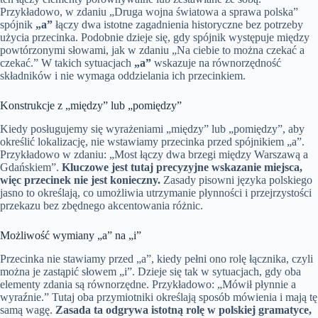
Przykładowo, w zdaniu „Druga wojna światowa a sprawa polska”
spójnik
„a”
łączy dwa istotne zagadnienia historyczne bez potrzeby
użycia przecinka. Podobnie dzieje się, gdy spójnik występuje między
powtórzonymi słowami, jak w zdaniu „Na ciebie to można czekać a
czekać.” W takich sytuacjach
„a”
wskazuje na równorzędność
składników i nie wymaga oddzielania ich przecinkiem.
Konstrukcje z „między” lub „pomiędzy”
Kiedy posługujemy się wyrażeniami „między” lub „pomiędzy”, aby
określić lokalizację, nie wstawiamy przecinka przed spójnikiem „a”.
Przykładowo w zdaniu: „Most łączy dwa brzegi między Warszawą a
Gdańskiem”.
Kluczowe jest tutaj precyzyjne wskazanie miejsca,
więc przecinek nie jest konieczny.
Zasady pisowni języka polskiego
jasno to określają, co umożliwia utrzymanie płynności i przejrzystości
przekazu bez zbędnego akcentowania różnic.
Możliwość wymiany „a” na „i”
Przecinka nie stawiamy przed „a”, kiedy pełni ono rolę łącznika, czyli
można je zastąpić słowem „i”. Dzieje się tak w sytuacjach, gdy oba
elementy zdania są równorzędne. Przykładowo: „Mówił płynnie a
wyraźnie.” Tutaj oba przymiotniki określają sposób mówienia i mają tę
samą wagę.
Zasada ta odgrywa istotną rolę w polskiej gramatyce,