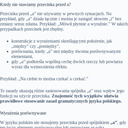
Kiedy nie stawiamy przecinka przed a?
Przecinka przed „a” nie używamy w pewnych sytuacjach. Na
przykład, gdy „a” działa łącznie i można je zastąpić słowem „i” bez
zmiany sensu zdania. Przykład: „Mówił płynnie a wyraźnie.” W takich
przypadkach przecinek jest zbędny.
konstrukcje z wyrażeniami określającymi położenie, jak
„między” czy „pomiędzy”,
porównania, kiedy „a” stoi między dwoma porównywanymi
elementami,
gdy „a” podkreśla wspólną cechę dwóch rzeczy lub powtarza
wyraz dla wzmocnienia efektu.
Przykład: „Na ciebie to można czekać a czekać.”
Te zasady ukazują różne zastosowania spójnika „a” oraz wpływ jego
funkcji na użycie przecinka.
Znajomość tych wyjątków ułatwia
prawidłowe stosowanie zasad gramatycznych języka polskiego.
Wyrażenia porównywane
W języku polskim nie stosujemy przecinka przed spójnikiem
„a”
, gdy
ten łączy elementy porównywalne lub zestawiane ze sobą.