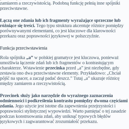
zamiarem a rzeczywistością. Podobną funkcję pełnią inne spójniki
przeciwstawne.
Łączą one zdania lub ich fragmenty wyrażające sprzeczne lub
różniące się treści.
Tego typu struktura akcentuje różnice pomiędzy
porównywanymi elementami, co jest kluczowe dla klarowności
przekazu oraz poprawności językowej w polszczyźnie.
Funkcja przeciwstawienia
Rola spójnika
„a”
w polskiej gramatyce jest kluczowa, ponieważ
umożliwia łączenie zdań lub ich fragmentów o kontrastującym
charakterze. Wstawienie
przecinka
przed „a” jest niezbędne, gdy
zestawia ono dwa przeciwstawne elementy. Przykładowo: „Chciał
pójść na spacer, a zaczął padać deszcz.” Tutaj „a” ukazuje różnicę
między zamiarem a rzeczywistością.
Przecinek służy jako narzędzie do wyraźnego zaznaczenia
odmienności i podkreślenia kontrastu pomiędzy dwoma częściami
zdania.
Jego użycie jest istotne dla zapewnienia przejrzystości i
poprawności stylistycznej wypowiedzi. Warto pamiętać o tej zasadzie
podczas konstruowania zdań, aby uniknąć typowych błędów
językowych i zagwarantować zrozumiałość przekazu.