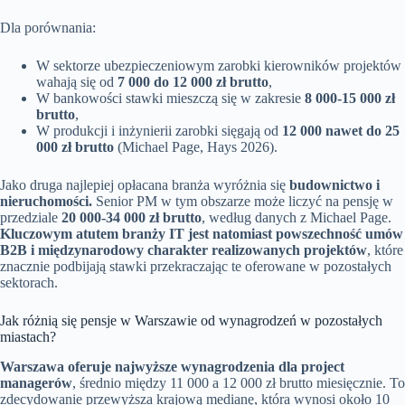
Dla porównania:
W sektorze ubezpieczeniowym zarobki kierowników projektów
wahają się od
7 000 do 12 000 zł brutto
,
W bankowości stawki mieszczą się w zakresie
8 000-15 000 zł
brutto
,
W produkcji i inżynierii zarobki sięgają od
12 000 nawet do 25
000 zł brutto
(Michael Page, Hays 2026).
Jako druga najlepiej opłacana branża wyróżnia się
budownictwo i
nieruchomości.
Senior PM w tym obszarze może liczyć na pensję w
przedziale
20 000-34 000 zł brutto
, według danych z Michael Page.
Kluczowym atutem branży IT jest natomiast powszechność umów
B2B i międzynarodowy charakter realizowanych projektów
, które
znacznie podbijają stawki przekraczając te oferowane w pozostałych
sektorach.
Jak różnią się pensje w Warszawie od wynagrodzeń w pozostałych
miastach?
Warszawa oferuje najwyższe wynagrodzenia dla project
managerów
, średnio między 11 000 a 12 000 zł brutto miesięcznie. To
zdecydowanie przewyższa krajową medianę, która wynosi około 10