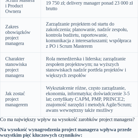
Scrum Mastera
19 750 zł; delivery manager ponad 23 000 zł
i Product
brutto
Ownera
Zarządzanie projektem od startu do
Zakres
zakończenia; planowanie, nadzór zespołu,
obowiązków
kontrola budżetu, raportowanie,
project
komunikacja z interesariuszami; współpraca
managera
z PO i Scrum Masterem
Charakter
Rola menedżerska i liderska; zarządzanie
stanowiska
zespołem projektowym; na wyższych
project
stanowiskach nadzór portfela projektów i
managera
większych zespołów
Wykształcenie różne, często zarządzanie,
Jak zostać
ekonomia, informatyka; doświadczenie 3-5
project
lat; certyfikaty CAPM, PMP, PRINCE2;
managerem
znajomość narzędzi i metodyk Agile/Scrum;
awans wewnętrzny także możliwy
Co ma największy wpływ na wysokość zarobków project managera?
Na wysokość wynagrodzenia project managera wpływa przede
wszystkim pięć kluczowych czynników: