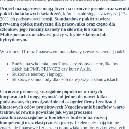
Project managerowie mogą liczyć na coroczne premie oraz szeroki
pakiet dodatkowych świadczeń
, które łącznie sięgają zazwyczaj 15-
20% ich podstawowej pensji.
Standardowy pakiet zawiera
prywatną opiekę medyczną dla pracownika oraz często dla
członków jego rodziny,
karnety na siłownię lub karta
Multisport,
oraz możliwość pracy w trybie zdalnym lub
hybrydowym.
W sektorze IT oraz finansowym pracodawcy często zapewniają także:
Budżet na szkolenia, umożliwiający zdobycie certyfikatów
takich jak PMP, PRINCE2 czy kursy Agile,
Służbowe telefony i laptopy,
Służbowe samochody dla osób na wyższych stanowiskach.
Coroczne premie są szczególnie popularne w dużych
korporacjach i mogą wynosić od jednej do nawet kilku
podstawowych pensji,
zależnie od osiągnięć firmy i realizacji
kluczowych celów projektowych.
Negocjowanie benefitów warto
traktować równie poważnie jak wynagrodzenie
zasadnicze,
szczególnie w kontekście budżetu na rozwój
kompetencji oraz elastyczności pracy.
Te elementy mają istotne
znaczenie finansowe i znacząco poprawiają komfort wykonywanych