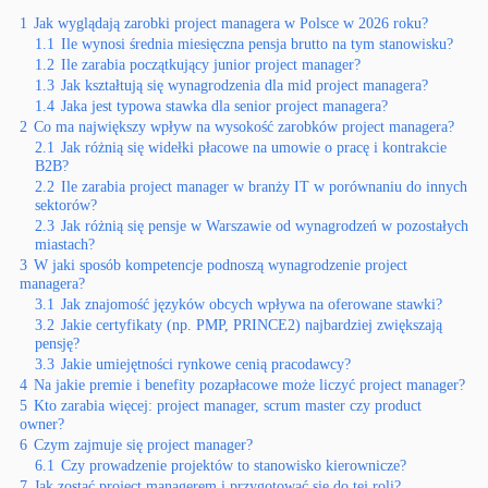
1
Jak wyglądają zarobki project managera w Polsce w 2026 roku?
1.1
Ile wynosi średnia miesięczna pensja brutto na tym stanowisku?
1.2
Ile zarabia początkujący junior project manager?
1.3
Jak kształtują się wynagrodzenia dla mid project managera?
1.4
Jaka jest typowa stawka dla senior project managera?
2
Co ma największy wpływ na wysokość zarobków project managera?
2.1
Jak różnią się widełki płacowe na umowie o pracę i kontrakcie
B2B?
2.2
Ile zarabia project manager w branży IT w porównaniu do innych
sektorów?
2.3
Jak różnią się pensje w Warszawie od wynagrodzeń w pozostałych
miastach?
3
W jaki sposób kompetencje podnoszą wynagrodzenie project
managera?
3.1
Jak znajomość języków obcych wpływa na oferowane stawki?
3.2
Jakie certyfikaty (np. PMP, PRINCE2) najbardziej zwiększają
pensję?
3.3
Jakie umiejętności rynkowe cenią pracodawcy?
4
Na jakie premie i benefity pozapłacowe może liczyć project manager?
5
Kto zarabia więcej: project manager, scrum master czy product
owner?
6
Czym zajmuje się project manager?
6.1
Czy prowadzenie projektów to stanowisko kierownicze?
7
Jak zostać project managerem i przygotować się do tej roli?