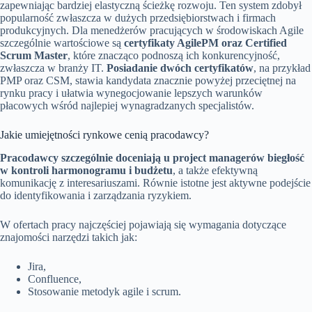
zapewniając bardziej elastyczną ścieżkę rozwoju. Ten system zdobył
popularność zwłaszcza w dużych przedsiębiorstwach i firmach
produkcyjnych. Dla menedżerów pracujących w środowiskach Agile
szczególnie wartościowe są
certyfikaty AgilePM oraz Certified
Scrum Master
, które znacząco podnoszą ich konkurencyjność,
zwłaszcza w branży IT.
Posiadanie dwóch certyfikatów
, na przykład
PMP oraz CSM, stawia kandydata znacznie powyżej przeciętnej na
rynku pracy i ułatwia wynegocjowanie lepszych warunków
płacowych wśród najlepiej wynagradzanych specjalistów.
Jakie umiejętności rynkowe cenią pracodawcy?
Pracodawcy szczególnie doceniają u project managerów biegłość
w kontroli harmonogramu i budżetu
, a także efektywną
komunikację z interesariuszami. Równie istotne jest aktywne podejście
do identyfikowania i zarządzania ryzykiem.
W ofertach pracy najczęściej pojawiają się wymagania dotyczące
znajomości narzędzi takich jak:
Jira,
Confluence,
Stosowanie metodyk agile i scrum.