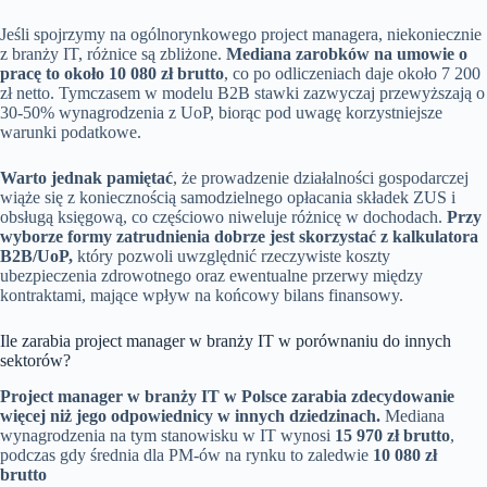
Jeśli spojrzymy na ogólnorynkowego project managera, niekoniecznie
z branży IT, różnice są zbliżone.
Mediana zarobków na umowie o
pracę to około 10 080 zł brutto
, co po odliczeniach daje około 7 200
zł netto. Tymczasem w modelu B2B stawki zazwyczaj przewyższają o
30-50% wynagrodzenia z UoP, biorąc pod uwagę korzystniejsze
warunki podatkowe.
Warto jednak pamiętać
, że prowadzenie działalności gospodarczej
wiąże się z koniecznością samodzielnego opłacania składek ZUS i
obsługą księgową, co częściowo niweluje różnicę w dochodach.
Przy
wyborze formy zatrudnienia dobrze jest skorzystać z kalkulatora
B2B/UoP,
który pozwoli uwzględnić rzeczywiste koszty
ubezpieczenia zdrowotnego oraz ewentualne przerwy między
kontraktami, mające wpływ na końcowy bilans finansowy.
Ile zarabia project manager w branży IT w porównaniu do innych
sektorów?
Project manager w branży IT w Polsce zarabia zdecydowanie
więcej niż jego odpowiednicy w innych dziedzinach.
Mediana
wynagrodzenia na tym stanowisku w IT wynosi
15 970 zł brutto
,
podczas gdy średnia dla PM-ów na rynku to zaledwie
10 080 zł
brutto