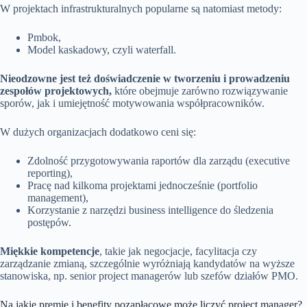
W projektach infrastrukturalnych popularne są natomiast metody:
Pmbok,
Model kaskadowy, czyli waterfall.
Nieodzowne jest też doświadczenie w tworzeniu i prowadzeniu
zespołów projektowych,
które obejmuje zarówno rozwiązywanie
sporów, jak i umiejętność motywowania współpracowników.
W dużych organizacjach dodatkowo ceni się:
Zdolność przygotowywania raportów dla zarządu (executive
reporting),
Pracę nad kilkoma projektami jednocześnie (portfolio
management),
Korzystanie z narzędzi business intelligence do śledzenia
postępów.
Miękkie kompetencje
, takie jak negocjacje, facylitacja czy
zarządzanie zmianą, szczególnie wyróżniają kandydatów na wyższe
stanowiska, np. senior project managerów lub szefów działów PMO.
Na jakie premie i benefity pozapłacowe może liczyć project manager?