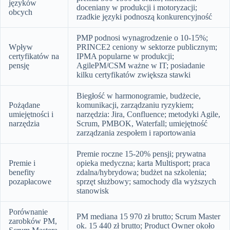
języków
doceniany w produkcji i motoryzacji;
obcych
rzadkie języki podnoszą konkurencyjność
PMP podnosi wynagrodzenie o 10-15%;
Wpływ
PRINCE2 ceniony w sektorze publicznym;
certyfikatów na
IPMA popularne w produkcji;
pensję
AgilePM/CSM ważne w IT; posiadanie
kilku certyfikatów zwiększa stawki
Biegłość w harmonogramie, budżecie,
Pożądane
komunikacji, zarządzaniu ryzykiem;
umiejętności i
narzędzia: Jira, Confluence; metodyki Agile,
narzędzia
Scrum, PMBOK, Waterfall; umiejętność
zarządzania zespołem i raportowania
Premie roczne 15-20% pensji; prywatna
Premie i
opieka medyczna; karta Multisport; praca
benefity
zdalna/hybrydowa; budżet na szkolenia;
pozapłacowe
sprzęt służbowy; samochody dla wyższych
stanowisk
Porównanie
PM mediana 15 970 zł brutto; Scrum Master
zarobków PM,
ok. 15 440 zł brutto; Product Owner około