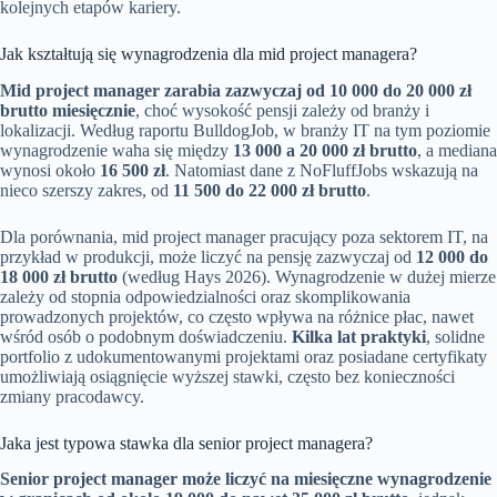
kolejnych etapów kariery.
Jak kształtują się wynagrodzenia dla mid project managera?
Mid project manager zarabia zazwyczaj od 10 000 do 20 000 zł
brutto miesięcznie
, choć wysokość pensji zależy od branży i
lokalizacji. Według raportu BulldogJob, w branży IT na tym poziomie
wynagrodzenie waha się między
13 000 a 20 000 zł brutto
, a mediana
wynosi około
16 500 zł
. Natomiast dane z NoFluffJobs wskazują na
nieco szerszy zakres, od
11 500 do 22 000 zł brutto
.
Dla porównania, mid project manager pracujący poza sektorem IT, na
przykład w produkcji, może liczyć na pensję zazwyczaj od
12 000 do
18 000 zł brutto
(według Hays 2026). Wynagrodzenie w dużej mierze
zależy od stopnia odpowiedzialności oraz skomplikowania
prowadzonych projektów, co często wpływa na różnice płac, nawet
wśród osób o podobnym doświadczeniu.
Kilka lat praktyki
, solidne
portfolio z udokumentowanymi projektami oraz posiadane certyfikaty
umożliwiają osiągnięcie wyższej stawki, często bez konieczności
zmiany pracodawcy.
Jaka jest typowa stawka dla senior project managera?
Senior project manager może liczyć na miesięczne wynagrodzenie