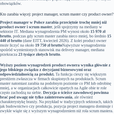
obowiązków.
Kto zarabia więcej: project manager, scrum master czy product owner?
Project manager w Polsce zarabia przeciętnie trochę mniej niż
product owner i scrum master
, jeśli spojrzymy na mediany w
sektorze IT. Mediana wynagrodzenia PM wynosi około
15 970 zł
brutto
, podczas gdy scrum master zarabia nieco mniej, bo średnio
15
440 zł brutto
(dane EITT, kwiecień 2026). Z kolei product owner
może liczyć na około
19 750 zł brutto
Najwyższe wynagrodzenia
spośród wymienionych stanowisk ma delivery manager, mediana
przekracza
23 tysiące złotych brutto
.
Wyższy poziom wynagrodzeń product ownera wynika głównie z
jego bliskiego związku z decyzjami biznesowymi oraz
odpowiedzialnością za produkt.
Ta funkcja cieszy się większym
prestiżem zwłaszcza w firmach skupionych na produktach. Scrum
master natomiast zarabia na podobnym poziomie co PM lub odrobinę
mniej, a w organizacjach całkowicie opartych na Agile obie te role
często zachodzą na siebie.
Decyzja o ścieżce zawodowej powinna
brać pod uwagę nie tylko zainteresowania
, ale również
charakterystykę branży. Na przykład w tradycyjnych sektorach, takich
jak budownictwo czy produkcja, pozycja project managera dominuje i
zwykle wiąże się z wyższym wynagrodzeniem niż rola scrum mastera.