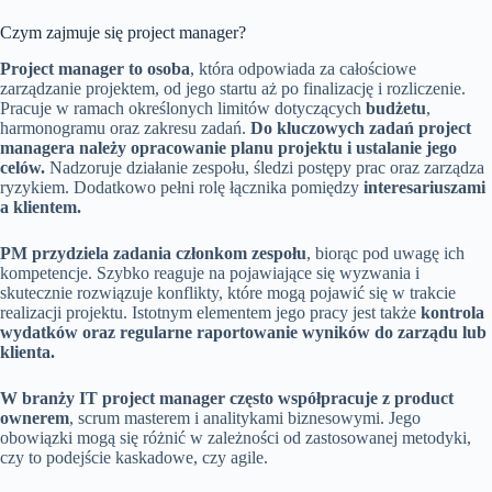
Czym zajmuje się project manager?
Project manager to osoba
, która odpowiada za całościowe
zarządzanie projektem, od jego startu aż po finalizację i rozliczenie.
Pracuje w ramach określonych limitów dotyczących
budżetu
,
harmonogramu oraz zakresu zadań.
Do kluczowych zadań project
managera należy opracowanie planu projektu i ustalanie jego
celów.
Nadzoruje działanie zespołu, śledzi postępy prac oraz zarządza
ryzykiem. Dodatkowo pełni rolę łącznika pomiędzy
interesariuszami
a klientem.
PM przydziela zadania członkom zespołu
, biorąc pod uwagę ich
kompetencje. Szybko reaguje na pojawiające się wyzwania i
skutecznie rozwiązuje konflikty, które mogą pojawić się w trakcie
realizacji projektu. Istotnym elementem jego pracy jest także
kontrola
wydatków oraz regularne raportowanie wyników do zarządu lub
klienta.
W branży IT project manager często współpracuje z product
ownerem
, scrum masterem i analitykami biznesowymi. Jego
obowiązki mogą się różnić w zależności od zastosowanej metodyki,
czy to podejście kaskadowe, czy agile.