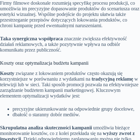
Firmy filmowe doskonale rozumieją specyfikę procesu produkcji, co
umożliwia im precyzyjne dopasowanie produktów do scenariusza oraz
estetyki wizualnej. Wspólne podejście do projektu ułatwia także
przestrzeganie przepisów dotyczących lokowania produktów, co
chroni kampanię przed ewentualnymi naruszeniami.
Taka synergiczna współpraca
znacznie zwiększa efektywność
działań reklamowych, a także pozytywnie wpływa na odbiór
komunikatu przez publiczność.
Koszty oraz optymalizacja budżetu kampanii
Koszty
związane z lokowaniem produktów często okazują się
korzystniejsze w porównaniu z wydatkami na
tradycyjną reklamę
w
telewizji lub w sieci. Taki sposób promocji pozwala na efektywniejsze
zarządzanie budżetem kampanii marketingowej. Kluczowym
elementem optymalizacji wydatków jest:
precyzyjne ukierunkowanie na odpowiednie grupy docelowe,
dbałość o staranny dobór mediów.
Skrupulatna analiza skuteczności kampanii
umożliwia bieżące
monitorowanie kosztów, co z kolei przekłada się na
wyższy zwrot z
inwestycji
. Dzięki odpowiedniemu zaplanowaniu można nie tylko