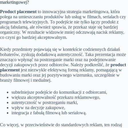
marketingowej?
Product placement
to innowacyjna strategia marketingowa, która
polega na umieszczaniu produktów lub usług w filmach, serialach czy
programach telewizyjnych. To podejście nie tylko łączy produkt z
akcją fabularną, ale również sprawia, że przekaz staje się bardziej
organiczny. W rezultacie widzowie mniej odczuwają nacisk reklamy,
co czyni go bardziej akceptowalnym.
Kiedy przedmioty pojawiają się w kontekście codziennych działań
bohaterów, zyskują dodatkową autentyczność. Taka prezentacja może
znacząco wpłynąć na postrzeganie marki oraz na podejmowanie
decyzji zakupowych przez odbiorców. Należy podkreślić, że
product
placement
jest niezwykle efektywną formą reklamy, pomagającą w
budowaniu marki oraz jej pozytywnego wizerunku, szczególnie w
branży filmowej i medialnej.
subtelniejsze podejście do komunikacji z odbiorcami,
większa akceptowalność przekazu reklamowego,
autentyczność w postrzeganiu marki,
wpływ na decyzje zakupowe,
integracja z fabułą filmową lub serialową.
Co więcej, w przeciwieństwie do standardowych reklam, ten rodzaj