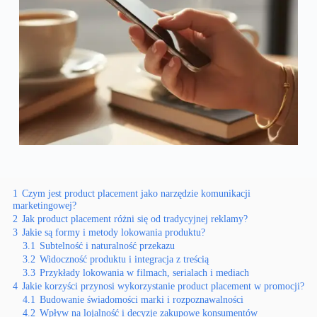
1
Czym jest product placement jako narzędzie komunikacji
marketingowej?
2
Jak product placement różni się od tradycyjnej reklamy?
3
Jakie są formy i metody lokowania produktu?
3.1
Subtelność i naturalność przekazu
3.2
Widoczność produktu i integracja z treścią
3.3
Przykłady lokowania w filmach, serialach i mediach
4
Jakie korzyści przynosi wykorzystanie product placement w promocji?
4.1
Budowanie świadomości marki i rozpoznawalności
4.2
Wpływ na lojalność i decyzje zakupowe konsumentów