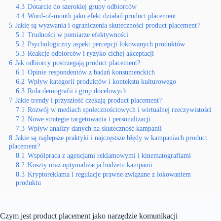
4.3
Dotarcie do szerokiej grupy odbiorców
4.4
Word-of-mouth jako efekt działań product placement
5
Jakie są wyzwania i ograniczenia skuteczności product placement?
5.1
Trudności w pomiarze efektywności
5.2
Psychologiczny aspekt percepcji lokowanych produktów
5.3
Reakcje odbiorców i ryzyko cichej akceptacji
6
Jak odbiorcy postrzegają product placement?
6.1
Opinie respondentów z badań konsumenckich
6.2
Wpływ kategorii produktów i kontekstu kulturowego
6.3
Rola demografii i grup docelowych
7
Jakie trendy i przyszłość czekają product placement?
7.1
Rozwój w mediach społecznościowych i wirtualnej rzeczywistości
7.2
Nowe strategie targetowania i personalizacji
7.3
Wpływ analizy danych na skuteczność kampanii
8
Jakie są najlepsze praktyki i najczęstsze błędy w kampaniach product
placement?
8.1
Współpraca z agencjami reklamowymi i kinematografiami
8.2
Koszty oraz optymalizacja budżetu kampanii
8.3
Kryptoreklama i regulacje prawne związane z lokowaniem
produktu
Czym jest product placement jako narzędzie komunikacji