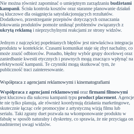
Nie można również zapominać o umiejętnym zarządzaniu
budżetami
kampanii
. Ścisła kontrola kosztów oraz staranne planowanie działań
są kluczowe dla osiągnięcia satysfakcjonujących rezultatów.
Dodatkowo, przestrzeganie przepisów dotyczących oznaczania
lokowania produktów pomoże uniknąć problemów związanych z
ukrytą reklamą
i nieprzychylnymi reakcjami ze strony widzów.
Jednym z najczęściej popełnianych błędów jest niewłaściwa integracja
produktu w kontekście. Czasami komunikat staje się zbyt nachalny, co
może zrazić odbiorców. Ponadto, błędny wybór grupy docelowej oraz
zaniedbanie kwestii etycznych i prawnych mogą znacząco wpłynąć na
efektywność kampanii. Te czynniki mogą skutkować tym, że
publiczność traci zainteresowanie.
Współpraca z agencjami reklamowymi i kinematografiami
Współpraca z agencjami reklamowymi
oraz
firmami filmowymi
jest kluczowa dla sukcesu kampanii typu
product placement
. Agencje
te nie tylko planują, ale również koordynują działania marketingowe,
skutecznie łącząc cele promocyjne z artystyczną wizją filmu lub
serialu. Taki zgrany duet pozwala na wkomponowanie produktu w
fabułę w sposób naturalny i dyskretny, co sprawia, że nie przyciąga on
nadmiernej uwagi widzów.