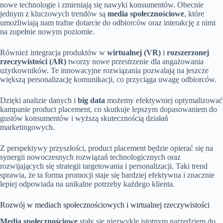
nowe technologie i zmieniają się nawyki konsumentów. Obecnie
jednym z kluczowych trendów są
media społecznościowe
, które
umożliwiają nam trafne dotarcie do odbiorców oraz interakcję z nimi
na zupełnie nowym poziomie.
Również integracja produktów w
wirtualnej (VR)
i
rozszerzonej
rzeczywistości (AR)
tworzy nowe przestrzenie dla angażowania
użytkowników. Te innowacyjne rozwiązania pozwalają na jeszcze
większą personalizację komunikacji, co przyciąga uwagę odbiorców.
Dzięki analizie danych i
big data
możemy efektywniej optymalizować
kampanie product placement, co skutkuje lepszym dopasowaniem do
gustów konsumentów i wyższą skutecznością działań
marketingowych.
Z perspektywy przyszłości, product placement będzie opierać się na
synergii nowoczesnych rozwiązań technologicznych oraz
rozwijających się strategii targetowania i personalizacji. Taki trend
sprawia, że ta forma promocji staje się bardziej efektywna i znacznie
lepiej odpowiada na unikalne potrzeby każdego klienta.
Rozwój w mediach społecznościowych i wirtualnej rzeczywistości
Media społecznościowe
stały się niezwykle istotnym narzędziem do