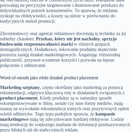
pozwalają na precyzyjne targetowanie i dostosowanie przekazu do
indywidualnych potrzeb konsumentów. To sprawia, że reklama
zyskuje na efektywności, a koszty są niższe w porównaniu do
tradycyjnych metod promocji.
Zleceniodawcy oraz agencje reklamowe doceniają tę technikę za jej
subtelny charakter.
Przekaz, który nie jest nachalny, sprzyja
budowaniu rozpoznawalności marki
w różnych grupach
demograficznych. Dodatkowo, lokowanie produktu skutecznie
poszerza zasięg działań marketingowych. Angażując różnorodną
publiczność, przynosi wymierne korzyści i pozwala na lepsze
połączenie z odbiorcami.
Word-of-mouth jako efekt działań product placement
Marketing szeptany
, często określany jako marketing za pomocą
rekomendacji, odgrywa kluczową rolę w działaniach związanych z
product placement
. Kiedy produkty są w naturalny sposób
wkomponowywane w filmy, seriale czy inne formy mediów, mają
szansę na wywołanie rekomendacji ustnych oraz pozytywnych opinii
wśród odbiorców. Tego typu podejście sprawia, że
kampanie
marketingowe
stają się zdecydowanie bardziej efektywne. Ludzie
mają tendencję do większego zaufania do informacji przekazywanych
przez bliskich niż do tradycyjnych reklam.