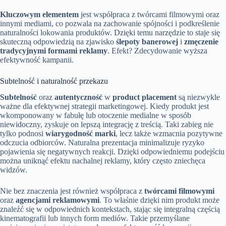
Kluczowym elementem
jest współpraca z twórcami filmowymi oraz
innymi mediami, co pozwala na zachowanie spójności i podkreślenie
naturalności lokowania produktów. Dzięki temu narzędzie to staje się
skuteczną odpowiedzią na zjawisko
ślepoty banerowej
i
zmęczenie
tradycyjnymi formami reklamy
. Efekt? Zdecydowanie wyższa
efektywność kampanii.
Subtelność i naturalność przekazu
Subtelność
oraz
autentyczność
w
product placement
są niezwykle
ważne dla efektywnej strategii marketingowej. Kiedy produkt jest
wkomponowany w fabułę lub otoczenie medialne w sposób
niewidoczny, zyskuje on lepszą integrację z treścią. Taki zabieg nie
tylko podnosi
wiarygodność marki
, lecz także wzmacnia pozytywne
odczucia odbiorców. Naturalna prezentacja minimalizuje ryzyko
pojawienia się negatywnych reakcji. Dzięki odpowiedniemu podejściu
można uniknąć efektu nachalnej reklamy, który często zniechęca
widzów.
Nie bez znaczenia jest również współpraca z
twórcami filmowymi
oraz
agencjami reklamowymi
. To właśnie dzięki nim produkt może
znaleźć się w odpowiednich kontekstach, stając się integralną częścią
kinematografii lub innych form mediów. Takie przemyślane