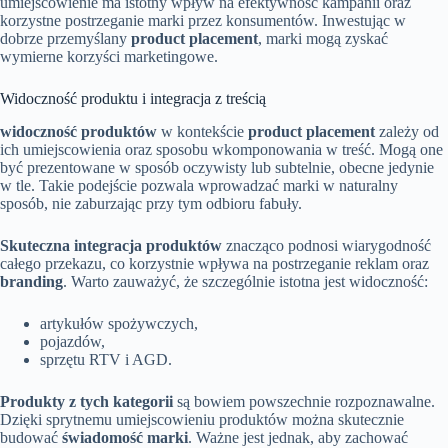
umiejscowienie ma istotny wpływ na efektywność kampanii oraz
korzystne postrzeganie marki przez konsumentów. Inwestując w
dobrze przemyślany
product placement
, marki mogą zyskać
wymierne korzyści marketingowe.
Widoczność produktu i integracja z treścią
widoczność produktów
w kontekście
product placement
zależy od
ich umiejscowienia oraz sposobu wkomponowania w treść. Mogą one
być prezentowane w sposób oczywisty lub subtelnie, obecne jedynie
w tle. Takie podejście pozwala wprowadzać marki w naturalny
sposób, nie zaburzając przy tym odbioru fabuły.
Skuteczna integracja produktów
znacząco podnosi wiarygodność
całego przekazu, co korzystnie wpływa na postrzeganie reklam oraz
branding
. Warto zauważyć, że szczególnie istotna jest widoczność:
artykułów spożywczych,
pojazdów,
sprzętu RTV i AGD.
Produkty z tych kategorii
są bowiem powszechnie rozpoznawalne.
Dzięki sprytnemu umiejscowieniu produktów można skutecznie
budować
świadomość marki
. Ważne jest jednak, aby zachować