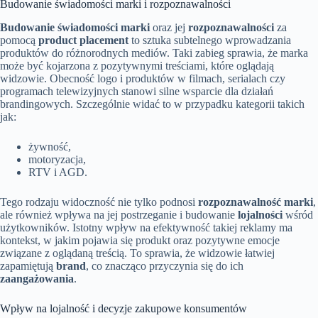
Budowanie świadomości marki i rozpoznawalności
Budowanie świadomości marki
oraz jej
rozpoznawalności
za
pomocą
product placement
to sztuka subtelnego wprowadzania
produktów do różnorodnych mediów. Taki zabieg sprawia, że marka
może być kojarzona z pozytywnymi treściami, które oglądają
widzowie. Obecność logo i produktów w filmach, serialach czy
programach telewizyjnych stanowi silne wsparcie dla działań
brandingowych. Szczególnie widać to w przypadku kategorii takich
jak:
żywność,
motoryzacja,
RTV i AGD.
Tego rodzaju widoczność nie tylko podnosi
rozpoznawalność marki
,
ale również wpływa na jej postrzeganie i budowanie
lojalności
wśród
użytkowników. Istotny wpływ na efektywność takiej reklamy ma
kontekst, w jakim pojawia się produkt oraz pozytywne emocje
związane z oglądaną treścią. To sprawia, że widzowie łatwiej
zapamiętują
brand
, co znacząco przyczynia się do ich
zaangażowania
.
Wpływ na lojalność i decyzje zakupowe konsumentów