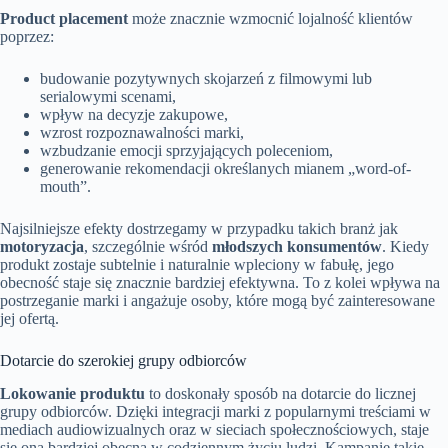
Product placement
może znacznie wzmocnić lojalność klientów
poprzez:
budowanie pozytywnych skojarzeń z filmowymi lub
serialowymi scenami,
wpływ na decyzje zakupowe,
wzrost rozpoznawalności marki,
wzbudzanie emocji sprzyjających poleceniom,
generowanie rekomendacji określanych mianem „word-of-
mouth”.
Najsilniejsze efekty dostrzegamy w przypadku takich branż jak
motoryzacja
, szczególnie wśród
młodszych konsumentów
. Kiedy
produkt zostaje subtelnie i naturalnie wpleciony w fabułę, jego
obecność staje się znacznie bardziej efektywna. To z kolei wpływa na
postrzeganie marki i angażuje osoby, które mogą być zainteresowane
jej ofertą.
Dotarcie do szerokiej grupy odbiorców
Lokowanie produktu
to doskonały sposób na dotarcie do licznej
grupy odbiorców. Dzięki integracji marki z popularnymi treściami w
mediach audiowizualnych oraz w sieciach społecznościowych, staje
się ona bardziej obecna w codziennym życiu ludzi. Kampanie takie