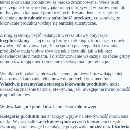
temat lokowania produktów są bardzo zróżnicowane. Wiele osób
postrzega tę formę reklamy jako mniej intruzywną w porównaniu do
tradycyjnych kampanii promocyjnych. Respondenci szczególnie
doceniają
naturalność
oraz
subtelność przekazu
, co sprawia, że
lokowanie produktu wydaje się bardziej autentyczne.
Z drugiej strony, część badanych wyraża obawy dotyczące
kryptoreklamy
— tej ukrytej formy marketingu, która często umyka
uwadze. Warto zauważyć, że na sposób postrzegania lokowania
produktów mają wpływ również takie czynniki jak wiek oraz
doświadczenie z mediami. To zróżnicowanie wskazuje, że różne grupy
odbiorców mogą mieć odmienne oczekiwania i preferencje.
Wyniki tych badań są niezwykle cenne, ponieważ pozwalają lepiej
dostosować kampanie reklamowe do potrzeb konsumentów.
Właściwie przemyślana strategia lokowania produktów
może
okazać się znacznie bardziej efektywna, jeśli uwzględnia różnorodność
grup odbiorców.
Wpływ kategorii produktów i kontekstu kulturowego
Kategoria produktu
ma znaczący wpływ na efektywność lokowania
marki. W przypadku
artykułów spożywczych
konsumenci często
zwracają na nie uwagę i oceniają je pozytywnie,
odzież
oraz
biżuteria