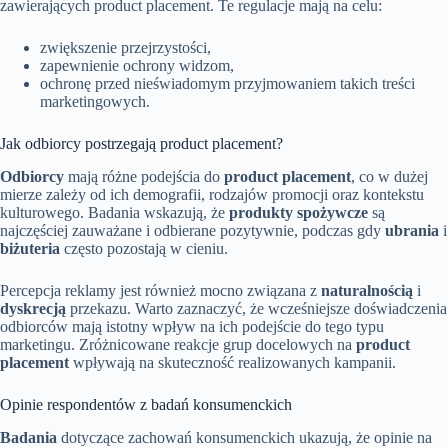
zawierających product placement. Te regulacje mają na celu:
zwiększenie przejrzystości,
zapewnienie ochrony widzom,
ochronę przed nieświadomym przyjmowaniem takich treści
marketingowych.
Jak odbiorcy postrzegają product placement?
Odbiorcy
mają różne podejścia do
product placement
, co w dużej
mierze zależy od ich demografii, rodzajów promocji oraz kontekstu
kulturowego. Badania wskazują, że
produkty spożywcze
są
najczęściej zauważane i odbierane pozytywnie, podczas gdy
ubrania
i
biżuteria
często pozostają w cieniu.
Percepcja reklamy jest również mocno związana z
naturalnością
i
dyskrecją
przekazu. Warto zaznaczyć, że wcześniejsze doświadczenia
odbiorców mają istotny wpływ na ich podejście do tego typu
marketingu. Zróżnicowane reakcje grup docelowych na
product
placement
wpływają na skuteczność realizowanych kampanii.
Opinie respondentów z badań konsumenckich
Badania
dotyczące zachowań konsumenckich ukazują, że opinie na