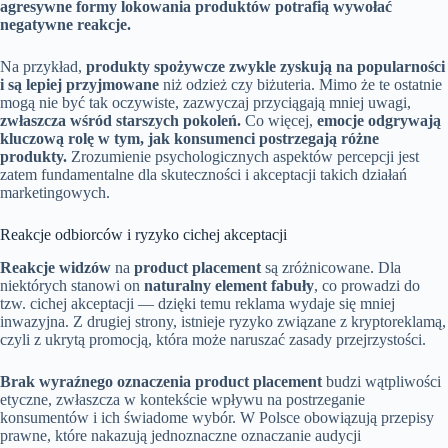
agresywne formy lokowania produktów potrafią wywołać
negatywne reakcje.
Na przykład,
produkty spożywcze zwykle zyskują na popularności
i są lepiej przyjmowane
niż odzież czy biżuteria. Mimo że te ostatnie
mogą nie być tak oczywiste, zazwyczaj przyciągają mniej uwagi,
zwłaszcza wśród starszych pokoleń.
Co więcej,
emocje odgrywają
kluczową rolę w tym, jak konsumenci postrzegają różne
produkty.
Zrozumienie psychologicznych aspektów percepcji jest
zatem fundamentalne dla skuteczności i akceptacji takich działań
marketingowych.
Reakcje odbiorców i ryzyko cichej akceptacji
Reakcje widzów
na
product placement
są zróżnicowane. Dla
niektórych stanowi on
naturalny element fabuły
, co prowadzi do
tzw. cichej akceptacji — dzięki temu reklama wydaje się mniej
inwazyjna. Z drugiej strony, istnieje ryzyko związane z kryptoreklamą,
czyli z ukrytą promocją, która może naruszać zasady przejrzystości.
Brak wyraźnego oznaczenia product placement
budzi wątpliwości
etyczne, zwłaszcza w kontekście wpływu na postrzeganie
konsumentów i ich świadome wybór. W Polsce obowiązują przepisy
prawne, które nakazują jednoznaczne oznaczanie audycji