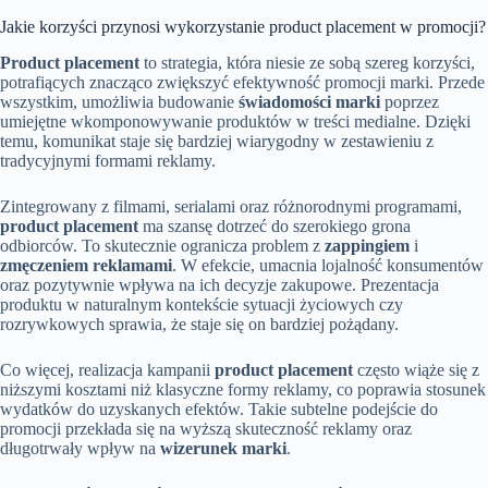
Jakie korzyści przynosi wykorzystanie product placement w promocji?
Product placement
to strategia, która niesie ze sobą szereg korzyści,
potrafiących znacząco zwiększyć efektywność promocji marki. Przede
wszystkim, umożliwia budowanie
świadomości marki
poprzez
umiejętne wkomponowywanie produktów w treści medialne. Dzięki
temu, komunikat staje się bardziej wiarygodny w zestawieniu z
tradycyjnymi formami reklamy.
Zintegrowany z filmami, serialami oraz różnorodnymi programami,
product placement
ma szansę dotrzeć do szerokiego grona
odbiorców. To skutecznie ogranicza problem z
zappingiem
i
zmęczeniem reklamami
. W efekcie, umacnia lojalność konsumentów
oraz pozytywnie wpływa na ich decyzje zakupowe. Prezentacja
produktu w naturalnym kontekście sytuacji życiowych czy
rozrywkowych sprawia, że staje się on bardziej pożądany.
Co więcej, realizacja kampanii
product placement
często wiąże się z
niższymi kosztami niż klasyczne formy reklamy, co poprawia stosunek
wydatków do uzyskanych efektów. Takie subtelne podejście do
promocji przekłada się na wyższą skuteczność reklamy oraz
długotrwały wpływ na
wizerunek marki
.