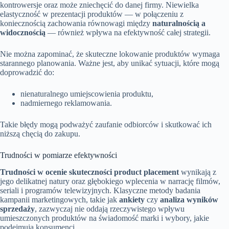
kontrowersje oraz może zniechęcić do danej firmy. Niewielka
elastyczność w prezentacji produktów — w połączeniu z
koniecznością zachowania równowagi między
naturalnością a
widocznością
— również wpływa na efektywność całej strategii.
Nie można zapominać, że skuteczne lokowanie produktów wymaga
starannego planowania. Ważne jest, aby unikać sytuacji, które mogą
doprowadzić do:
nienaturalnego umiejscowienia produktu,
nadmiernego reklamowania.
Takie błędy mogą podważyć zaufanie odbiorców i skutkować ich
niższą chęcią do zakupu.
Trudności w pomiarze efektywności
Trudności w ocenie skuteczności product placement
wynikają z
jego delikatnej natury oraz głębokiego wplecenia w narrację filmów,
seriali i programów telewizyjnych. Klasyczne metody badania
kampanii marketingowych, takie jak
ankiety
czy
analiza wyników
sprzedaży
, zazwyczaj nie oddają rzeczywistego wpływu
umieszczonych produktów na świadomość marki i wybory, jakie
podejmują konsumenci.