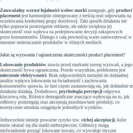
Zauważalny wzrost lojalności wobec marki
następuje, gdy
product
placement
jest harmonijnie zintegrowany z treścią oraz odpowiada na
oczekiwania konkretnej grupy docelowej. Taki sposób działania nie
tylko poprawia postrzeganie reklamy, ale także zwiększa jej
skuteczność oraz wpływa na podejmowanie decyzji zakupowych
przez konsumentów. Dlatego z całą pewnością warto zainwestować w
staranne umieszczanie produktów w różnych mediach.
Jakie są wyzwania i ograniczenia skuteczności product placement?
Lokowanie produktów
stawia przed markami szereg wyzwań, a jego
skuteczność bywa ograniczona. Przede wszystkim, problemem jest
mierzenie efektywności
. Brak odpowiednich narzędzi do dokładnej
analizy wpływu lokowania na świadomość i zachowania
konsumentów sprawia, że fani często zastanawiają się, jak dokładnie te
działania działają. Dodatkowo,
psychologia percepcji
odgrywa
kluczową rolę. Różnice demograficzne znacząco wpływają na to, jak
odbiorcy postrzegają oraz akceptują przedstawiane produkty, co
teoretycznie utrudnia osiągnięcie jednolitych wyników.
Jednocześnie istnieje poważne ryzyko tzw.
cichej akceptacji
, które
może okazać się dla marki niebezpieczne. Odbiorcy mogą
nieświadomie przyjąć lokowane towary, co wywołuje etyczne