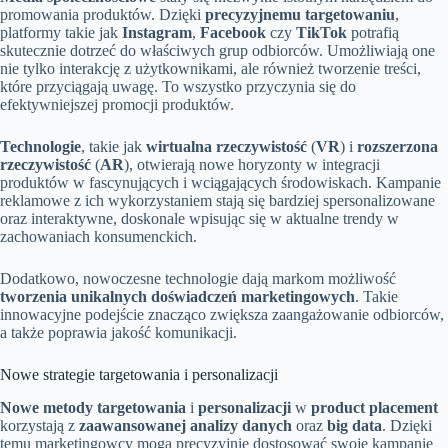
promowania produktów. Dzięki
precyzyjnemu targetowaniu
,
platformy takie jak
Instagram
,
Facebook
czy
TikTok
potrafią
skutecznie dotrzeć do właściwych grup odbiorców. Umożliwiają one
nie tylko interakcję z użytkownikami, ale również tworzenie treści,
które przyciągają uwagę. To wszystko przyczynia się do
efektywniejszej promocji produktów.
Technologie
, takie jak
wirtualna rzeczywistość
(
VR
) i
rozszerzona
rzeczywistość
(
AR
), otwierają nowe horyzonty w integracji
produktów w fascynujących i wciągających środowiskach. Kampanie
reklamowe z ich wykorzystaniem stają się bardziej spersonalizowane
oraz interaktywne, doskonale wpisując się w aktualne trendy w
zachowaniach konsumenckich.
Dodatkowo, nowoczesne technologie dają markom możliwość
tworzenia unikalnych doświadczeń marketingowych
. Takie
innowacyjne podejście znacząco zwiększa zaangażowanie odbiorców,
a także poprawia jakość komunikacji.
Nowe strategie targetowania i personalizacji
Nowe metody targetowania
i
personalizacji
w
product placement
korzystają z
zaawansowanej analizy danych
oraz
big data
. Dzięki
temu marketingowcy mogą precyzyjnie dostosować swoje kampanie