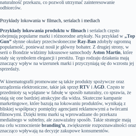
naturalność przekazu, co pozwoli utrzymać zainteresowanie
odbiorców.
Przykłady lokowania w filmach, serialach i mediach
Przykłady lokowania produktu w filmach
i serialach często
obejmują popularne marki i różnorodne artykuły. Na przykład w
„Top
Gun”
słynne okulary przeciwsłoneczne
Ray-Ban
zdobyły ogromną
popularność, ponieważ nosił je główny bohater. Z drugiej strony, w
serii o Bondzie widzimy luksusowe samochody
Aston Martin
, które
stały się symbolem elegancji i prestiżu. Tego rodzaju działania mają
znaczący wpływ na wizerunek marki i przyczyniają się do wzrostu jej
sprzedaży.
W kinematografii promowane są także produkty spożywcze oraz
urządzenia elektroniczne, takie jak sprzęt
RTV
i
AGD
. Często te
przedmioty są wplątane w fabułę w sposób naturalny, co sprawia, że
stają się one bardziej atrakcyjne dla widza. Skuteczne kampanie
marketingowe, które bazują na lokowaniu produktów, wynikają z
bliskiej współpracy pomiędzy agencjami reklamowymi a twórcami
filmowymi. Dzięki temu marki są wprowadzane do przekazu
medialnego w subtelny, ale zauważalny sposób. Takie strategie mają
na celu wzmocnienie
branding’u
, zwiększenie rozpoznawalności oraz
znacząco wpływają na decyzje zakupowe konsumentów.