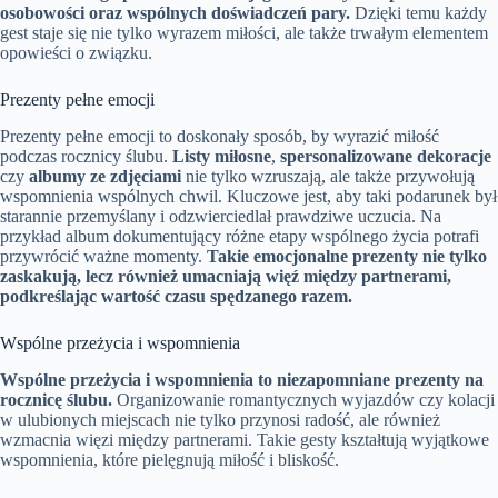
osobowości oraz wspólnych doświadczeń pary.
Dzięki temu każdy
gest staje się nie tylko wyrazem miłości, ale także trwałym elementem
opowieści o związku.
Prezenty pełne emocji
Prezenty pełne emocji to doskonały sposób, by wyrazić miłość
podczas rocznicy ślubu.
Listy miłosne
,
spersonalizowane dekoracje
czy
albumy ze zdjęciami
nie tylko wzruszają, ale także przywołują
wspomnienia wspólnych chwil. Kluczowe jest, aby taki podarunek był
starannie przemyślany i odzwierciedlał prawdziwe uczucia. Na
przykład album dokumentujący różne etapy wspólnego życia potrafi
przywrócić ważne momenty.
Takie emocjonalne prezenty nie tylko
zaskakują, lecz również umacniają więź między partnerami,
podkreślając wartość czasu spędzanego razem.
Wspólne przeżycia i wspomnienia
Wspólne przeżycia i wspomnienia to niezapomniane prezenty na
rocznicę ślubu.
Organizowanie romantycznych wyjazdów czy kolacji
w ulubionych miejscach nie tylko przynosi radość, ale również
wzmacnia więzi między partnerami. Takie gesty kształtują wyjątkowe
wspomnienia, które pielęgnują miłość i bliskość.