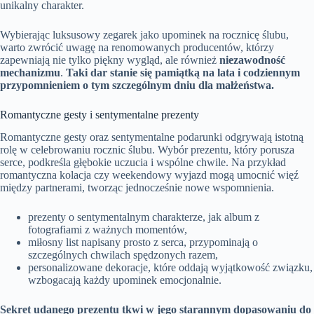
unikalny charakter.
Wybierając luksusowy zegarek jako upominek na rocznicę ślubu,
warto zwrócić uwagę na renomowanych producentów, którzy
zapewniają nie tylko piękny wygląd, ale również
niezawodność
mechanizmu
.
Taki dar stanie się pamiątką na lata i codziennym
przypomnieniem o tym szczególnym dniu dla małżeństwa.
Romantyczne gesty i sentymentalne prezenty
Romantyczne gesty oraz sentymentalne podarunki odgrywają istotną
rolę w celebrowaniu rocznic ślubu. Wybór prezentu, który porusza
serce, podkreśla głębokie uczucia i wspólne chwile. Na przykład
romantyczna kolacja czy weekendowy wyjazd mogą umocnić więź
między partnerami, tworząc jednocześnie nowe wspomnienia.
prezenty o sentymentalnym charakterze, jak album z
fotografiami z ważnych momentów,
miłosny list napisany prosto z serca, przypominają o
szczególnych chwilach spędzonych razem,
personalizowane dekoracje, które oddają wyjątkowość związku,
wzbogacają każdy upominek emocjonalnie.
Sekret udanego prezentu tkwi w jego starannym dopasowaniu do