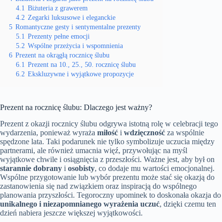
4.1
Biżuteria z grawerem
4.2
Zegarki luksusowe i eleganckie
5
Romantyczne gesty i sentymentalne prezenty
5.1
Prezenty pełne emocji
5.2
Wspólne przeżycia i wspomnienia
6
Prezent na okrągłą rocznicę ślubu
6.1
Prezent na 10., 25., 50. rocznicę ślubu
6.2
Ekskluzywne i wyjątkowe propozycje
Prezent na rocznicę ślubu: Dlaczego jest ważny?
Prezent z okazji rocznicy ślubu odgrywa istotną rolę w celebracji tego
wydarzenia, ponieważ wyraża
miłość
i
wdzięczność
za wspólnie
spędzone lata. Taki podarunek nie tylko symbolizuje uczucia między
partnerami, ale również umacnia więź, przywołując na myśl
wyjątkowe chwile i osiągnięcia z przeszłości. Ważne jest, aby był on
starannie dobrany
i
osobisty
, co dodaje mu wartości emocjonalnej.
Wspólne przygotowanie lub wybór prezentu może stać się okazją do
zastanowienia się nad związkiem oraz inspiracją do wspólnego
planowania przyszłości. Tegoroczny upominek to doskonała okazja do
unikalnego i niezapomnianego wyrażenia uczuć
, dzięki czemu ten
dzień nabiera jeszcze większej wyjątkowości.