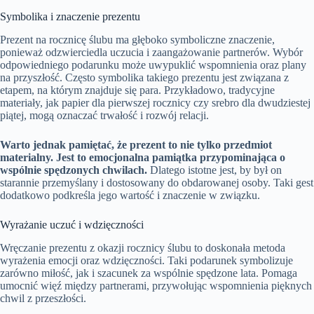
Symbolika i znaczenie prezentu
Prezent na rocznicę ślubu ma głęboko symboliczne znaczenie,
ponieważ odzwierciedla uczucia i zaangażowanie partnerów. Wybór
odpowiedniego podarunku może uwypuklić wspomnienia oraz plany
na przyszłość. Często symbolika takiego prezentu jest związana z
etapem, na którym znajduje się para. Przykładowo, tradycyjne
materiały, jak papier dla pierwszej rocznicy czy srebro dla dwudziestej
piątej, mogą oznaczać trwałość i rozwój relacji.
Warto jednak pamiętać, że prezent to nie tylko przedmiot
materialny. Jest to emocjonalna pamiątka przypominająca o
wspólnie spędzonych chwilach.
Dlatego istotne jest, by był on
starannie przemyślany i dostosowany do obdarowanej osoby. Taki gest
dodatkowo podkreśla jego wartość i znaczenie w związku.
Wyrażanie uczuć i wdzięczności
Wręczanie prezentu z okazji rocznicy ślubu to doskonała metoda
wyrażenia emocji oraz wdzięczności. Taki podarunek symbolizuje
zarówno miłość, jak i szacunek za wspólnie spędzone lata. Pomaga
umocnić więź między partnerami, przywołując wspomnienia pięknych
chwil z przeszłości.