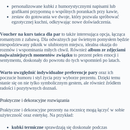
personalizowane kubki z humorystycznymi napisami lub
grafikami przypomną o wspólnych porankach przy kawie,
zestaw do gotowania we dwoje, który pozwala spróbować
egzotycznej kuchni, odkrywając nowe doświadczenia.
Voucher na kurs tańca dla par
to także interesująca opcja, łącząca
romantyzm z zabawą. Dla odważnych par świetnym pomysłem będzie
niespodziewany piknik w ulubionym miejscu, idealna okazja do
rozmów i wspominania miłych chwil. Również
album ze zdjęciami
najważniejszych momentów związku
to prezent pełen emocji i
sentymentu, doskonały do powrotu do tych wspomnień po latach.
Warto uwzględnić indywidualne preferencje pary
oraz ich
poczucie humoru i styl życia przy wyborze prezentu. Dzięki temu
stanie się on nie tylko symbolicznym gestem, ale również źródłem
radości i pozytywnych doznań.
Praktyczne i dekoracyjne rozwiązania
Praktyczne i dekoracyjne prezenty na rocznicę mogą łączyć w sobie
użyteczność oraz estetykę. Na przykład:
kubki termiczne
sprawdzają się doskonale podczas