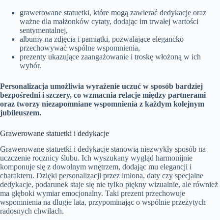
grawerowane statuetki, które mogą zawierać dedykacje oraz
ważne dla małżonków cytaty, dodając im trwałej wartości
sentymentalnej,
albumy na zdjęcia i pamiątki, pozwalające elegancko
przechowywać wspólne wspomnienia,
prezenty ukazujące zaangażowanie i troskę włożoną w ich
wybór.
Personalizacja umożliwia wyrażenie uczuć w sposób bardziej
bezpośredni i szczery, co wzmacnia relacje między partnerami
oraz tworzy niezapomniane wspomnienia z każdym kolejnym
jubileuszem.
Grawerowane statuetki i dedykacje
Grawerowane statuetki i dedykacje stanowią niezwykły sposób na
uczczenie rocznicy ślubu. Ich wyszukany wygląd harmonijnie
komponuje się z dowolnym wnętrzem, dodając mu elegancji i
charakteru. Dzięki personalizacji przez imiona, daty czy specjalne
dedykacje, podarunek staje się nie tylko piękny wizualnie, ale również
ma głęboki wymiar emocjonalny. Taki prezent przechowuje
wspomnienia na długie lata, przypominając o wspólnie przeżytych
radosnych chwilach.