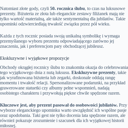
Natomiast złote gody, czyli
50. rocznica ślubu
, to czas na luksusowe
prezenty. Biżuteria ze złota lub eleganckie zestawy filiżanek mają nie
tylko wartość materialną, ale także sentymentalną dla jubilatów. Takie
upominki odzwierciedlają trwałość związku przez pół wieku.
Każda z tych rocznic posiada swoją unikalną symbolikę i wymaga
przemyślanego wyboru prezentu odpowiadającego zarówno jej
znaczeniu, jak i preferencjom pary obchodzącej jubileusz.
Ekskluzywne i wyjątkowe propozycje
Obchody okrągłej rocznicy ślubu to znakomita okazja do celebrowania
tego wyjątkowego dnia z nutą luksusu.
Ekskluzywne prezenty
, takie
jak wyrafinowana biżuteria lub zegarki, doskonale oddają rangę
momentu i trwałość relacji. Spersonalizowane podarunki, na przykład
grawerowane statuetki czy albumy pełne wspomnień, nadają
osobistego charakteru i przywołują piękne chwile spędzone razem.
Kluczowe jest, aby prezent pasował do osobowości jubilatów.
Przy
wyborze eleganckiego upominku warto uwzględnić ich wspólne pasje
oraz upodobania. Taki gest nie tylko docenia lata spędzone razem, ale
również pokazuje zrozumienie i szacunek dla ich wyjątkowej historii
miłosnej.