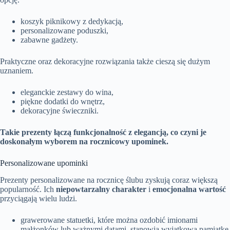
koszyk piknikowy z dedykacją,
personalizowane poduszki,
zabawne gadżety.
Praktyczne oraz dekoracyjne rozwiązania także cieszą się dużym
uznaniem.
eleganckie zestawy do wina,
piękne dodatki do wnętrz,
dekoracyjne świeczniki.
Takie prezenty łączą funkcjonalność z elegancją, co czyni je
doskonałym wyborem na rocznicowy upominek.
Personalizowane upominki
Prezenty personalizowane na rocznicę ślubu zyskują coraz większą
popularność. Ich
niepowtarzalny charakter
i
emocjonalna wartość
przyciągają wielu ludzi.
grawerowane statuetki, które można ozdobić imionami
małżonków lub ważnymi datami, stanowią wyjątkową pamiątkę