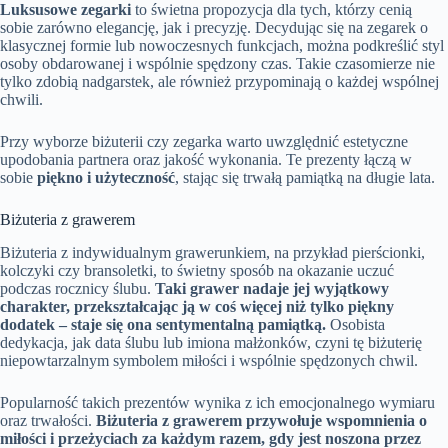
Luksusowe zegarki
to świetna propozycja dla tych, którzy cenią
sobie zarówno elegancję, jak i precyzję. Decydując się na zegarek o
klasycznej formie lub nowoczesnych funkcjach, można podkreślić styl
osoby obdarowanej i wspólnie spędzony czas. Takie czasomierze nie
tylko zdobią nadgarstek, ale również przypominają o każdej wspólnej
chwili.
Przy wyborze biżuterii czy zegarka warto uwzględnić estetyczne
upodobania partnera oraz jakość wykonania. Te prezenty łączą w
sobie
piękno i użyteczność
, stając się trwałą pamiątką na długie lata.
Biżuteria z grawerem
Biżuteria z indywidualnym grawerunkiem, na przykład pierścionki,
kolczyki czy bransoletki, to świetny sposób na okazanie uczuć
podczas rocznicy ślubu.
Taki grawer nadaje jej wyjątkowy
charakter, przekształcając ją w coś więcej niż tylko piękny
dodatek – staje się ona sentymentalną pamiątką.
Osobista
dedykacja, jak data ślubu lub imiona małżonków, czyni tę biżuterię
niepowtarzalnym symbolem miłości i wspólnie spędzonych chwil.
Popularność takich prezentów wynika z ich emocjonalnego wymiaru
oraz trwałości.
Biżuteria z grawerem przywołuje wspomnienia o
miłości i przeżyciach za każdym razem, gdy jest noszona przez