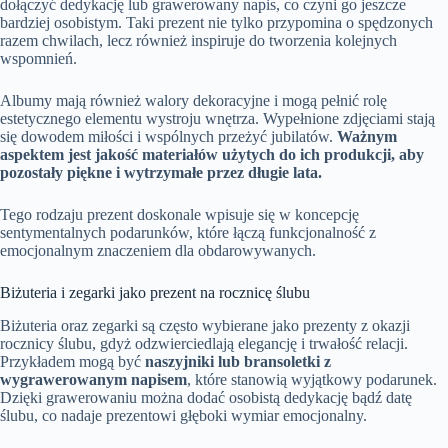
dołączyć dedykację lub grawerowany napis, co czyni go jeszcze
bardziej osobistym. Taki prezent nie tylko przypomina o spędzonych
razem chwilach, lecz również inspiruje do tworzenia kolejnych
wspomnień.
Albumy mają również walory dekoracyjne i mogą pełnić rolę
estetycznego elementu wystroju wnętrza. Wypełnione zdjęciami stają
się dowodem miłości i wspólnych przeżyć jubilatów.
Ważnym
aspektem jest jakość materiałów użytych do ich produkcji, aby
pozostały piękne i wytrzymałe przez długie lata.
Tego rodzaju prezent doskonale wpisuje się w koncepcję
sentymentalnych podarunków, które łączą funkcjonalność z
emocjonalnym znaczeniem dla obdarowywanych.
Biżuteria i zegarki jako prezent na rocznicę ślubu
Biżuteria oraz zegarki są często wybierane jako prezenty z okazji
rocznicy ślubu, gdyż odzwierciedlają elegancję i trwałość relacji.
Przykładem mogą być
naszyjniki lub bransoletki z
wygrawerowanym napisem
, które stanowią wyjątkowy podarunek.
Dzięki grawerowaniu można dodać osobistą dedykację bądź datę
ślubu, co nadaje prezentowi głęboki wymiar emocjonalny.