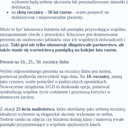
wyborem będą srebrne akcesoria lub personalizowane statuetki z
dedykacją,
na
złotą rocznicę
–
50 lat razem
– warto postawić na
ekskluzywne i niepowtarzalne prezenty.
Może to być luksusowa biżuteria lub pamiątka przywołująca wspólne,
niezapomniane chwile z przeszłości. Kluczowe jest dostosowanie
prezentu do osobowości jubilatów oraz ich wspólnych doświadczeń i
pasji.
Taki gest nie tylko uhonoruje długotrwałe partnerstwo, ale
także stanie się wartościową pamiątką na kolejne lata razem.
Prezent na 10., 25., 50. rocznicę ślubu
Wybór odpowiedniego prezentu na rocznicę ślubu jest istotny,
ponieważ podkreśla niezwykłość tego dnia. Na
10. rocznicę
, znaną
jako cynowa, warto pomyśleć o praktycznych upominkach.
Nowoczesne urządzenia AGD to doskonała opcja, ponieważ
symbolizują wspólne życie codzienne i przynoszą korzyści w
domowym zaciszu.
Z okazji
25-lecia małżeństwa
, które określamy jako srebrną rocznicę,
idealnym wyborem są eleganckie akcenty wykonane ze srebra.
Srebrne ramki na zdjęcia czy biżuteria dodają klasy i stanowią trwałe
pamiątki przypominające o wspólnie spędzonych latach.