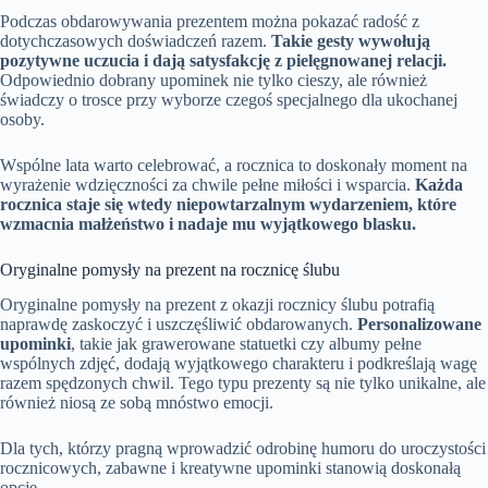
Podczas obdarowywania prezentem można pokazać radość z
dotychczasowych doświadczeń razem.
Takie gesty wywołują
pozytywne uczucia i dają satysfakcję z pielęgnowanej relacji.
Odpowiednio dobrany upominek nie tylko cieszy, ale również
świadczy o trosce przy wyborze czegoś specjalnego dla ukochanej
osoby.
Wspólne lata warto celebrować, a rocznica to doskonały moment na
wyrażenie wdzięczności za chwile pełne miłości i wsparcia.
Każda
rocznica staje się wtedy niepowtarzalnym wydarzeniem, które
wzmacnia małżeństwo i nadaje mu wyjątkowego blasku.
Oryginalne pomysły na prezent na rocznicę ślubu
Oryginalne pomysły na prezent z okazji rocznicy ślubu potrafią
naprawdę zaskoczyć i uszczęśliwić obdarowanych.
Personalizowane
upominki
, takie jak grawerowane statuetki czy albumy pełne
wspólnych zdjęć, dodają wyjątkowego charakteru i podkreślają wagę
razem spędzonych chwil. Tego typu prezenty są nie tylko unikalne, ale
również niosą ze sobą mnóstwo emocji.
Dla tych, którzy pragną wprowadzić odrobinę humoru do uroczystości
rocznicowych, zabawne i kreatywne upominki stanowią doskonałą
opcję.