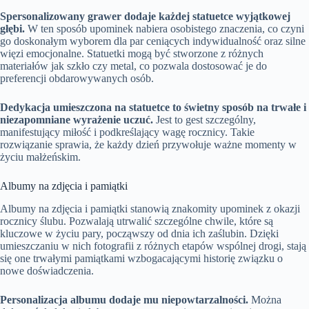
Spersonalizowany grawer dodaje każdej statuetce wyjątkowej
głębi.
W ten sposób upominek nabiera osobistego znaczenia, co czyni
go doskonałym wyborem dla par ceniących indywidualność oraz silne
więzi emocjonalne. Statuetki mogą być stworzone z różnych
materiałów jak szkło czy metal, co pozwala dostosować je do
preferencji obdarowywanych osób.
Dedykacja umieszczona na statuetce to świetny sposób na trwałe i
niezapomniane wyrażenie uczuć.
Jest to gest szczególny,
manifestujący miłość i podkreślający wagę rocznicy. Takie
rozwiązanie sprawia, że każdy dzień przywołuje ważne momenty w
życiu małżeńskim.
Albumy na zdjęcia i pamiątki
Albumy na zdjęcia i pamiątki stanowią znakomity upominek z okazji
rocznicy ślubu. Pozwalają utrwalić szczególne chwile, które są
kluczowe w życiu pary, począwszy od dnia ich zaślubin. Dzięki
umieszczaniu w nich fotografii z różnych etapów wspólnej drogi, stają
się one trwałymi pamiątkami wzbogacającymi historię związku o
nowe doświadczenia.
Personalizacja albumu dodaje mu niepowtarzalności.
Można