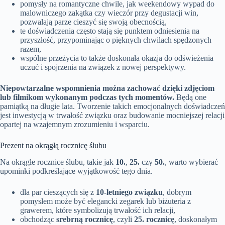
pomysły na romantyczne chwile, jak weekendowy wypad do
malowniczego zakątka czy wieczór przy degustacji win,
pozwalają parze cieszyć się swoją obecnością,
te doświadczenia często stają się punktem odniesienia na
przyszłość, przypominając o pięknych chwilach spędzonych
razem,
wspólne przeżycia to także doskonała okazja do odświeżenia
uczuć i spojrzenia na związek z nowej perspektywy.
Niepowtarzalne wspomnienia można zachować dzięki zdjęciom
lub filmikom wykonanym podczas tych momentów.
Będą one
pamiątką na długie lata. Tworzenie takich emocjonalnych doświadczeń
jest inwestycją w trwałość związku oraz budowanie mocniejszej relacji
opartej na wzajemnym zrozumieniu i wsparciu.
Prezent na okrągłą rocznicę ślubu
Na okrągłe rocznice ślubu, takie jak
10.
,
25.
czy
50.
, warto wybierać
upominki podkreślające wyjątkowość tego dnia.
dla par cieszących się z
10-letniego związku
, dobrym
pomysłem może być elegancki zegarek lub biżuteria z
grawerem, które symbolizują trwałość ich relacji,
obchodząc
srebrną rocznicę
, czyli
25. rocznicę
, doskonałym