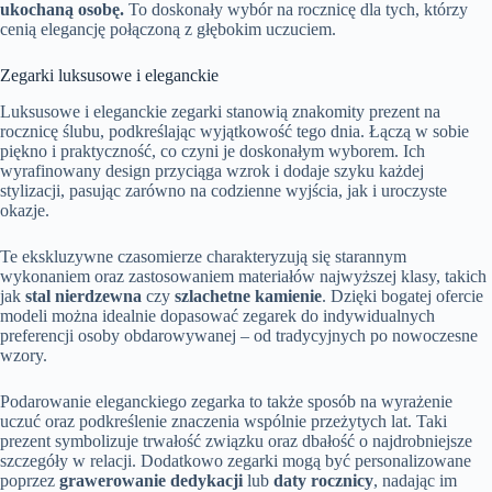
ukochaną osobę.
To doskonały wybór na rocznicę dla tych, którzy
cenią elegancję połączoną z głębokim uczuciem.
Zegarki luksusowe i eleganckie
Luksusowe i eleganckie zegarki stanowią znakomity prezent na
rocznicę ślubu, podkreślając wyjątkowość tego dnia. Łączą w sobie
piękno i praktyczność, co czyni je doskonałym wyborem. Ich
wyrafinowany design przyciąga wzrok i dodaje szyku każdej
stylizacji, pasując zarówno na codzienne wyjścia, jak i uroczyste
okazje.
Te ekskluzywne czasomierze charakteryzują się starannym
wykonaniem oraz zastosowaniem materiałów najwyższej klasy, takich
jak
stal nierdzewna
czy
szlachetne kamienie
. Dzięki bogatej ofercie
modeli można idealnie dopasować zegarek do indywidualnych
preferencji osoby obdarowywanej – od tradycyjnych po nowoczesne
wzory.
Podarowanie eleganckiego zegarka to także sposób na wyrażenie
uczuć oraz podkreślenie znaczenia wspólnie przeżytych lat. Taki
prezent symbolizuje trwałość związku oraz dbałość o najdrobniejsze
szczegóły w relacji. Dodatkowo zegarki mogą być personalizowane
poprzez
grawerowanie dedykacji
lub
daty rocznicy
, nadając im