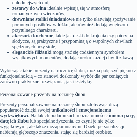
chłodniejszych dni,
zestawy do wina
idealnie wpisują się w atmosferę
romantycznych wieczorów,
drewniane stoliki śniadaniowe
nie tylko ułatwiają spożywanie
porannych posiłków w łóżku, ale również dodają wnętrzom
przytulnego charakteru,
akcesoria kuchenne
, takie jak deski do krojenia czy patery na
słodycze, są praktyczne i przypominają o wspólnych chwilach
spędzonych przy stole,
eleganckie filiżanki
mogą stać się codziennym symbolem
wyjątkowych momentów, dodając uroku każdej chwili z kawą.
Wybierając takie prezenty na rocznicę ślubu, można połączyć piękno z
funkcjonalnością – co stanowi doskonały wybór dla par ceniących
zarówno praktyczne rozwiązania, jak i estetykę.
Personalizowane prezenty na rocznicę ślubu
Prezenty personalizowane na rocznicę ślubu zdobywają dużą
popularność dzięki swojej
unikalności
i
emocjonalnemu
wydźwiękowi
. Na takich podarunkach można umieścić
imiona pary
,
datę ich ślubu
lub specjalne życzenia, co czyni je nie tylko
wyjątkowymi, ale także niezapomnianymi. Dzięki personalizacji
nabierają głębszego znaczenia, stając się bardziej osobiste.