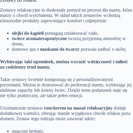
Zestawy do relaksu
Zestawy relaksacyjne to doskonały pomysł na prezent dla mamy, która
marzy o chwili wytchnienia. W skład takich zestawów wchodzą
różnorodne produkty zapewniające komfort i odprężenie:
olejki do kąpieli
pomagają zrelaksować ciało,
świece aromaterapeutyczne
tworzą przyjemną atmosferę w
domu,
domowe spa z
maskami do twarzy
pozwala zadbać o skórę.
Wybierając taki upominek, można wyrazić wdzięczność i miłość
za codzienny trud mamy.
Takie zestawy świetnie komponują się z personalizowanymi
prezentami. Można je dostosować do preferencji mamy, wybierając jej
ulubione zapachy lub kolory świec. Dzięki temu podarunek staje się
nie tylko praktyczny, ale także pełen emocji.
Urozmaicenie zestawu
voucherem na masaż relaksacyjny
dodaje
dodatkowej wartości, oferując mamie wyjątkowe chwile relaksu poza
domem. Zestaw tego rodzaju może zawierać także:
smaczne herbaty,