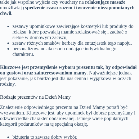
takie jak wspólne wyjścia czy vouchery na
relaksujące masaże
,
umożliwiają
spędzenie czasu razem i tworzenie niezapomnianych
chwil
.
zestawy upominkowe zawierające kosmetyki lub produkty do
relaksu, które pozwalają mamie zrelaksować się i zadbać o
siebie w domowym zaciszu,
zestaw różnych smaków herbaty dla entuzjastek tego napoju,
personalizowane akcesoria dodające indywidualnego
charakteru.
Kluczowe jest przemyślenie wyboru prezentu tak, by odpowiadał
on gustowi oraz zainteresowaniom mamy
. Najważniejsze jednak
jest pokazanie, jak bardzo jest dla nas cenna i wyjątkowa w oczach
rodziny.
Rodzaje prezentów na Dzień Mamy
Znalezienie odpowiedniego prezentu na Dzień Mamy potrafi być
wyzwaniem. Kluczowe jest, aby upominek był dobrze przemyślany i
odzwierciedlał charakter obdarowanej. Istnieje wiele popularnych
kategorii podarunków na tę specjalną okazję.
biżuteria to zawsze dobry wybór,