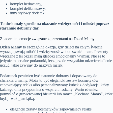
komplet herbaciany,
komplet delikatesowy,
inny stylowy dodatek.
To doskonały sposób na okazanie wdzięczności i miłości poprzez
starannie dobrany dar.
Znaczenie i emocje związane z prezentami na Dzień Mamy
Dzień Mamy
to szczególna okazja, gdy dzieci na całym świecie
wyrażają swoją miłość i wdzięczność wobec swoich mam. Prezenty
wręczane z tej okazji mają głęboki emocjonalny wymiar. Nie są to
jedynie materialne podarunki, lecz przede wszystkim odzwierciedlenie
uczuć, jakie żywimy do naszych matek.
Podarunek powinien być starannie dobrany i dopasowany do
charakteru mamy. Może to być elegancki zestaw kosmetyków
zapewniający relaks albo personalizowany kubek z dedykacją, który
każdego dnia przypomina o wsparciu rodziny. Warto również
pomyśleć o grawerowanej biżuterii lub ramce „Kochana Mamo”, które
będą trwałą pamiątką.
elegancki zestaw kosmetyków zapewniający relaks,