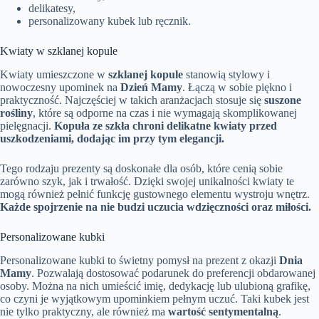
delikatesy,
personalizowany kubek lub ręcznik.
Kwiaty w szklanej kopule
Kwiaty umieszczone w
szklanej kopule
stanowią stylowy i
nowoczesny upominek na
Dzień Mamy
. Łączą w sobie piękno i
praktyczność. Najczęściej w takich aranżacjach stosuje się
suszone
rośliny
, które są odporne na czas i nie wymagają skomplikowanej
pielęgnacji.
Kopuła ze szkła chroni delikatne kwiaty przed
uszkodzeniami, dodając im przy tym elegancji.
Tego rodzaju prezenty są doskonałe dla osób, które cenią sobie
zarówno szyk, jak i trwałość. Dzięki swojej unikalności kwiaty te
mogą również pełnić funkcję gustownego elementu wystroju wnętrz.
Każde spojrzenie na nie budzi uczucia wdzięczności oraz miłości.
Personalizowane kubki
Personalizowane kubki to świetny pomysł na prezent z okazji
Dnia
Mamy
. Pozwalają dostosować podarunek do preferencji obdarowanej
osoby. Można na nich umieścić imię, dedykację lub ulubioną grafikę,
co czyni je wyjątkowym upominkiem pełnym uczuć. Taki kubek jest
nie tylko praktyczny, ale również ma
wartość sentymentalną
.