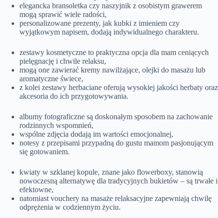
elegancka bransoletka czy naszyjnik z osobistym grawerem
mogą sprawić wiele radości,
personalizowane prezenty, jak kubki z imieniem czy
wyjątkowym napisem, dodają indywidualnego charakteru.
zestawy kosmetyczne to praktyczna opcja dla mam ceniących
pielęgnację i chwile relaksu,
mogą one zawierać kremy nawilżające, olejki do masażu lub
aromatyczne świece,
z kolei zestawy herbaciane oferują wysokiej jakości herbaty oraz
akcesoria do ich przygotowywania.
albumy fotograficzne są doskonałym sposobem na zachowanie
rodzinnych wspomnień,
wspólne zdjęcia dodają im wartości emocjonalnej,
notesy z przepisami przypadną do gustu mamom pasjonującym
się gotowaniem.
kwiaty w szklanej kopule, znane jako flowerboxy, stanowią
nowoczesną alternatywę dla tradycyjnych bukietów – są trwałe i
efektowne,
natomiast vouchery na masaże relaksacyjne zapewniają chwilę
odprężenia w codziennym życiu.