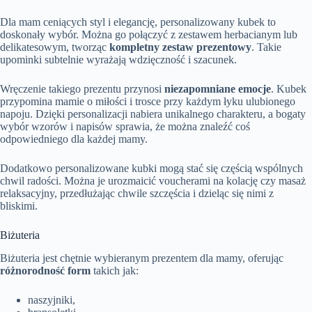
Dla mam ceniących styl i elegancję, personalizowany kubek to
doskonały wybór. Można go połączyć z zestawem herbacianym lub
delikatesowym, tworząc
kompletny zestaw prezentowy
. Takie
upominki subtelnie wyrażają wdzięczność i szacunek.
Wręczenie takiego prezentu przynosi
niezapomniane emocje
. Kubek
przypomina mamie o miłości i trosce przy każdym łyku ulubionego
napoju. Dzięki personalizacji nabiera unikalnego charakteru, a bogaty
wybór wzorów i napisów sprawia, że można znaleźć coś
odpowiedniego dla każdej mamy.
Dodatkowo personalizowane kubki mogą stać się częścią wspólnych
chwil radości. Można je urozmaicić voucherami na kolację czy masaż
relaksacyjny, przedłużając chwile szczęścia i dzieląc się nimi z
bliskimi.
Biżuteria
Biżuteria jest chętnie wybieranym prezentem dla mamy, oferując
różnorodność form
takich jak:
naszyjniki,