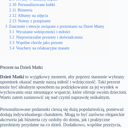
2.10
Personalizowane kubki
2.11
Biżuteria
2.12
Albumy na zdjęcia
2.13
Notesy z przepisami
3
Znaczenie i emocje związane z prezentami na Dzień Mamy
3.1
Wyrażanie wdzięczności i miłości
3.2
Niepowtarzalne prezenty i doświadczenia
3.3
Wspólne chwile jako prezent
3.4
Vouchery na relaksacyjne masaże
Prezent na Dzień Matki
Dzień Matki
to wyjątkowy moment, aby poprzez starannie wybrany
upominek okazać mamie naszą miłość i wdzięczność. Taki prezent
może być idealnym sposobem na podziękowanie za jej wysiłek w
wychowaniu oraz nieustające wsparcie, które oferuje swoim dzieciom.
Warto zatem zastanowić się nad czymś naprawdę unikalnym.
Personalizowane podarunki cieszą się dużą popularnością, ponieważ
dodają indywidualnego charakteru. Mogą to być zarówno eleganckie
akcesoria jak biżuteria czy ozdoby do domu, jak i praktyczne
przedmioty przydatne na co dzień. Dodatkowo, wspólne przeżycia,