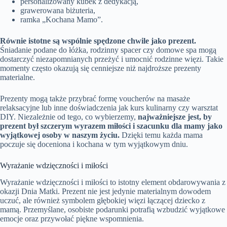
personalizowany kubek z dedykacją,
grawerowana biżuteria,
ramka „Kochana Mamo”.
Równie istotne są wspólnie spędzone chwile jako prezent.
Śniadanie podane do łóżka, rodzinny spacer czy domowe spa mogą
dostarczyć niezapomnianych przeżyć i umocnić rodzinne więzi. Takie
momenty często okazują się cenniejsze niż najdroższe prezenty
materialne.
Prezenty mogą także przybrać formę voucherów na masaże
relaksacyjne lub inne doświadczenia jak kurs kulinarny czy warsztat
DIY. Niezależnie od tego, co wybierzemy,
najważniejsze jest, by
prezent był szczerym wyrazem miłości i szacunku dla mamy jako
wyjątkowej osoby w naszym życiu.
Dzięki temu każda mama
poczuje się doceniona i kochana w tym wyjątkowym dniu.
Wyrażanie wdzięczności i miłości
Wyrażanie wdzięczności i miłości to istotny element obdarowywania z
okazji Dnia Matki. Prezent nie jest jedynie materialnym dowodem
uczuć, ale również symbolem głębokiej więzi łączącej dziecko z
mamą. Przemyślane, osobiste podarunki potrafią wzbudzić wyjątkowe
emocje oraz przywołać piękne wspomnienia.