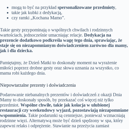
mogą to być na przykład
spersonalizowane przedmioty
,
takie jak kubki z dedykacją,
czy ramki „Kochana Mamo”.
Takie gesty przypominają o wspólnych chwilach i rodzinnych
wartościach, jednocześnie umacniając relacje.
Dedykacja na
prezencie dodatkowo podkreśla wagę tego dnia, sprawiając, że
staje się on niezapomnianym doświadczeniem zarówno dla mamy,
jak i dla dziecka.
Pamiętajmy, że Dzień Matki to doskonały moment na wyrażenie
miłości poprzez drobne gesty oraz słowa uznania za wszystko, co
mama robi każdego dnia.
Niepowtarzalne prezenty i doświadczenia
Podarowanie niebanalnych prezentów i doświadczeń z okazji Dnia
Mamy to doskonały sposób, by przekazać coś więcej niż tylko
przedmiot.
Wspólne chwile, takie jak kolacja w ulubionej
restauracji czy weekendowy wyjazd, pozostawiają niezapomniane
wspomnienia.
Takie podarunki są cenniejsze, ponieważ wzmacniają
rodzinne więzi. Alternatywą może być dzień spędzony w spa, który
zapewni relaks i odprężenie. Stawianie na przeżycia zamiast