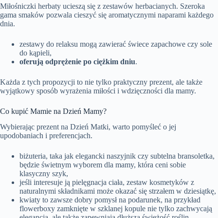
Miłośniczki herbaty ucieszą się z zestawów herbacianych. Szeroka
gama smaków pozwala cieszyć się aromatycznymi naparami każdego
dnia.
zestawy do relaksu mogą zawierać świece zapachowe czy sole
do kąpieli,
oferują odprężenie po ciężkim dniu
.
Każda z tych propozycji to nie tylko praktyczny prezent, ale także
wyjątkowy sposób wyrażenia miłości i wdzięczności dla mamy.
Co kupić Mamie na Dzień Mamy?
Wybierając prezent na Dzień Matki, warto pomyśleć o jej
upodobaniach i preferencjach.
biżuteria, taka jak elegancki naszyjnik czy subtelna bransoletka,
będzie świetnym wyborem dla mamy, która ceni sobie
klasyczny szyk,
jeśli interesuje ją pielęgnacja ciała, zestaw kosmetyków z
naturalnymi składnikami może okazać się strzałem w dziesiątkę,
kwiaty to zawsze dobry pomysł na podarunek, na przykład
flowerboxy zamknięte w szklanej kopule nie tylko zachwycają
elegancją, ale także zapewniają dłuższą świeżość roślin,