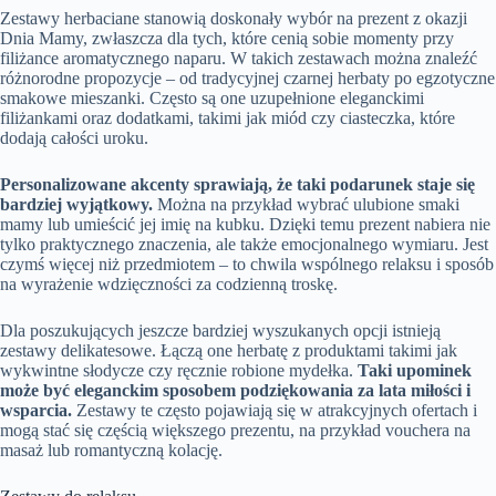
Zestawy herbaciane stanowią doskonały wybór na prezent z okazji
Dnia Mamy, zwłaszcza dla tych, które cenią sobie momenty przy
filiżance aromatycznego naparu. W takich zestawach można znaleźć
różnorodne propozycje – od tradycyjnej czarnej herbaty po egzotyczne
smakowe mieszanki. Często są one uzupełnione eleganckimi
filiżankami oraz dodatkami, takimi jak miód czy ciasteczka, które
dodają całości uroku.
Personalizowane akcenty sprawiają, że taki podarunek staje się
bardziej wyjątkowy.
Można na przykład wybrać ulubione smaki
mamy lub umieścić jej imię na kubku. Dzięki temu prezent nabiera nie
tylko praktycznego znaczenia, ale także emocjonalnego wymiaru. Jest
czymś więcej niż przedmiotem – to chwila wspólnego relaksu i sposób
na wyrażenie wdzięczności za codzienną troskę.
Dla poszukujących jeszcze bardziej wyszukanych opcji istnieją
zestawy delikatesowe. Łączą one herbatę z produktami takimi jak
wykwintne słodycze czy ręcznie robione mydełka.
Taki upominek
może być eleganckim sposobem podziękowania za lata miłości i
wsparcia.
Zestawy te często pojawiają się w atrakcyjnych ofertach i
mogą stać się częścią większego prezentu, na przykład vouchera na
masaż lub romantyczną kolację.