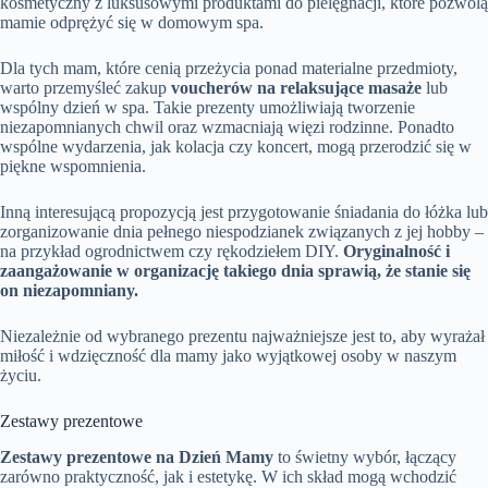
kosmetyczny z luksusowymi produktami do pielęgnacji, które pozwolą
mamie odprężyć się w domowym spa.
Dla tych mam, które cenią przeżycia ponad materialne przedmioty,
warto przemyśleć zakup
voucherów na relaksujące masaże
lub
wspólny dzień w spa. Takie prezenty umożliwiają tworzenie
niezapomnianych chwil oraz wzmacniają więzi rodzinne. Ponadto
wspólne wydarzenia, jak kolacja czy koncert, mogą przerodzić się w
piękne wspomnienia.
Inną interesującą propozycją jest przygotowanie śniadania do łóżka lub
zorganizowanie dnia pełnego niespodzianek związanych z jej hobby –
na przykład ogrodnictwem czy rękodziełem DIY.
Oryginalność i
zaangażowanie w organizację takiego dnia sprawią, że stanie się
on niezapomniany.
Niezależnie od wybranego prezentu najważniejsze jest to, aby wyrażał
miłość i wdzięczność dla mamy jako wyjątkowej osoby w naszym
życiu.
Zestawy prezentowe
Zestawy prezentowe na Dzień Mamy
to świetny wybór, łączący
zarówno praktyczność, jak i estetykę. W ich skład mogą wchodzić