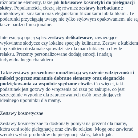
różnorodne elementy, takie jak
luksusowe kosmetyki do pielęgnacji
skóry
. Popularnością cieszą się również
zestawy herbaciane
z
unikatowymi smakami oraz eleganckimi filiżankami lub kubkami. Te
podarunki przyciągają uwagę nie tylko stylowym opakowaniem, ale są
także bardzo funkcjonalne.
Interesującą opcją są też
zestawy delikatesowe
, zawierające
wykwintne słodycze czy lokalne specjały kulinarne. Zestaw z kubkiem
i ręcznikiem doskonale sprawdzi się dla mam lubiących chwile
relaksu. Prezenty personalizowane dodają emocji i nadają
indywidualnego charakteru.
Takie zestawy prezentowe umożliwiają wyrażenie wdzięczności i
miłości poprzez starannie dobrane elementy oraz eleganckie
podziękowania za wspólnie spędzone chwile.
Co więcej, taki
podarunek jest gotowy do wręczenia od razu po zakupie, co jest
szczególnie wygodne dla zapracowanych osób poszukujących
idealnego upominku dla mamy.
Zestawy kosmetyczne
Zestawy kosmetyczne to doskonały pomysł na prezent dla mamy,
która ceni sobie pielęgnację oraz chwile relaksu. Mogą one zawierać
szeroki wybór produktów do pielęgnacji skóry, takich jak: