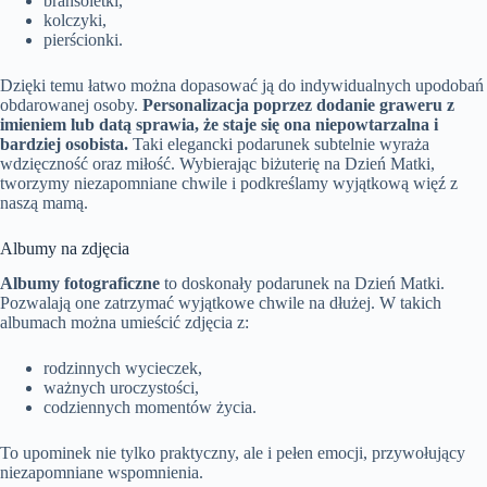
bransoletki,
kolczyki,
pierścionki.
Dzięki temu łatwo można dopasować ją do indywidualnych upodobań
obdarowanej osoby.
Personalizacja poprzez dodanie graweru z
imieniem lub datą sprawia, że staje się ona niepowtarzalna i
bardziej osobista.
Taki elegancki podarunek subtelnie wyraża
wdzięczność oraz miłość. Wybierając biżuterię na Dzień Matki,
tworzymy niezapomniane chwile i podkreślamy wyjątkową więź z
naszą mamą.
Albumy na zdjęcia
Albumy fotograficzne
to doskonały podarunek na Dzień Matki.
Pozwalają one zatrzymać wyjątkowe chwile na dłużej. W takich
albumach można umieścić zdjęcia z:
rodzinnych wycieczek,
ważnych uroczystości,
codziennych momentów życia.
To upominek nie tylko praktyczny, ale i pełen emocji, przywołujący
niezapomniane wspomnienia.