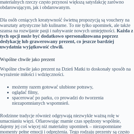
materialnych rzeczy często przynosi większą satysfakcję zarówno
obdarowującym, jak i obdarowanym.
Dla osób ceniących kreatywność świetną propozycją są vouchery na
warsztaty artystyczne lub kulinarne. To nie tylko upominek, ale także
szansa na rozwijanie pasji i nabywanie nowych umiejętności.
Każda z
tych opcji może być dodatkowo spersonalizowana poprzez
dedykację lub grawerowany prezent, co jeszcze bardziej
uwydatnia wyjątkowość chwili.
Wspólne chwile jako prezent
Wspólne chwile jako prezent na Dzień Matki to doskonały sposób na
wyrażenie miłości i wdzięczności.
możemy razem gotować ulubione potrawy,
oglądać filmy,
spacerować po parku, co prowadzi do tworzenia
niezapomnianych wspomnień.
Rodzinne tradycje również odgrywają niezwykle ważną rolę w
umacnianiu więzi. Ofiarowując mamie czas spędzony wspólnie,
dajemy jej coś więcej niż materialny upominek – niezapomniane
momenty pełne emocji i odprężenia. Tego rodzaju prezenty są często