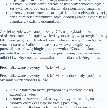
dla mam uwielbiających herbatę doskonałym wyborem będzie
zestaw z różnorodnymi smakami i akcesoriami do parzenia,
prezenty personalizowane, takie jak kubek z osobistą dedykacją
czy album pełen rodzinnych zdjęć, dodadzą emocji i osobistego
charakteru każdemu upominkowi.
Z kolei ręcznie wykonane prezenty DIY, na przykład kartka
okolicznościowa lub papierowe kwiaty, oczarują swoją oryginalnością.
Dla mamy pragnącej chwili relaksu idealnym rozwiązaniem będzie
voucher na masaż albo domowe spa z zestawem kąpielowym —
pozwoli to na chwilę błogiego odpoczynku.
Klucz do udanego
prezentu tkwi w dostosowaniu go do gustu mamy oraz wyrażeniu
miłości i wdzięczności za wszystko, co robi dla nas każdego dnia.
Personalizowane prezenty na Dzień Mamy
Personalizowane prezenty na Dzień Matki to doskonały sposób na
okazanie wdzięczności i miłości.
kubki z imieniem mamy przypominają codziennie o tej
szczególnej więzi,
biżuteria z grawerem, jak naszyjniki czy bransoletki, nadaje
osobisty charakter i staje się trwałą pamiątką,
albumy ze zdjęciami rodzinnymi wzruszają i przywołują