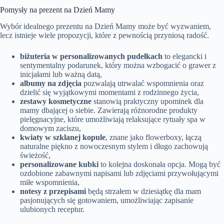
Pomysły na prezent na Dzień Mamy
Wybór idealnego prezentu na Dzień Mamy może być wyzwaniem,
lecz istnieje wiele propozycji, które z pewnością przyniosą radość.
biżuteria w personalizowanych pudełkach
to elegancki i
sentymentalny podarunek, który można wzbogacić o grawer z
inicjałami lub ważną datą,
albumy na zdjęcia
pozwalają utrwalać wspomnienia oraz
dzielić się wyjątkowymi momentami z rodzinnego życia,
zestawy kosmetyczne
stanowią praktyczny upominek dla
mamy dbającej o siebie. Zawierają różnorodne produkty
pielęgnacyjne, które umożliwiają relaksujące rytuały spa w
domowym zaciszu,
kwiaty w szklanej kopule
, znane jako flowerboxy, łączą
naturalne piękno z nowoczesnym stylem i długo zachowują
świeżość,
personalizowane kubki
to kolejna doskonała opcja. Mogą być
ozdobione zabawnymi napisami lub zdjęciami przywołującymi
miłe wspomnienia,
notesy z przepisami
będą strzałem w dziesiątkę dla mam
pasjonujących się gotowaniem, umożliwiając zapisanie
ulubionych receptur.