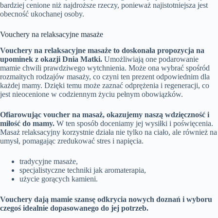
bardziej cenione niż najdroższe rzeczy, ponieważ najistotniejsza jest
obecność ukochanej osoby.
Vouchery na relaksacyjne masaże
Vouchery na relaksacyjne masaże to doskonała propozycja na
upominek z okazji Dnia Matki.
Umożliwiają one podarowanie
mamie chwili prawdziwego wytchnienia. Może ona wybrać spośród
rozmaitych rodzajów masaży, co czyni ten prezent odpowiednim dla
każdej mamy. Dzięki temu może zaznać odprężenia i regeneracji, co
jest nieocenione w codziennym życiu pełnym obowiązków.
Ofiarowując voucher na masaż, okazujemy naszą wdzięczność i
miłość do mamy.
W ten sposób doceniamy jej wysiłki i poświęcenia.
Masaż relaksacyjny korzystnie działa nie tylko na ciało, ale również na
umysł, pomagając zredukować stres i napięcia.
tradycyjne masaże,
specjalistyczne techniki jak aromaterapia,
użycie gorących kamieni.
Vouchery dają mamie szansę odkrycia nowych doznań i wyboru
czegoś idealnie dopasowanego do jej potrzeb.