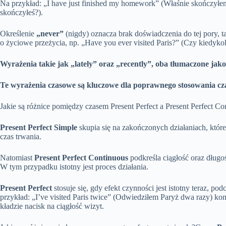
Na przykład: „I have just finished my homework” (Właśnie skończy
skończyłeś?).
Określenie
„never”
(nigdy) oznacza brak doświadczenia do tej pory, t
o życiowe przeżycia, np. „Have you ever visited Paris?” (Czy kiedyko
Wyrażenia takie jak „lately” oraz „recently”, oba tłumaczone jako
Te wyrażenia czasowe są kluczowe dla poprawnego stosowania cza
Jakie są różnice pomiędzy czasem Present Perfect a Present Perfect Co
Present Perfect Simple
skupia się na zakończonych działaniach, które
czas trwania.
Natomiast
Present Perfect Continuous
podkreśla ciągłość oraz długo
W tym przypadku istotny jest proces działania.
Present Perfect
stosuje się, gdy efekt czynności jest istotny teraz, po
przykład: „I’ve visited Paris twice” (Odwiedziłem Paryż dwa razy) ko
kładzie nacisk na ciągłość wizyt.