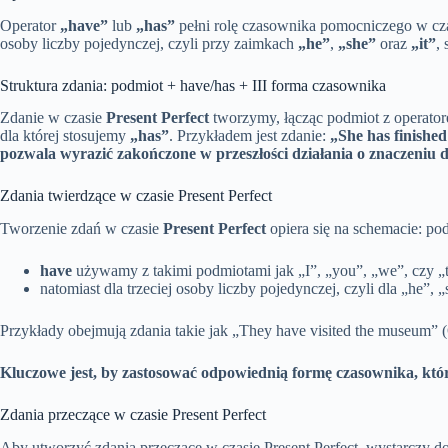
Operator
„have”
lub
„has”
pełni rolę czasownika pomocniczego w cz
osoby liczby pojedynczej, czyli przy zaimkach
„he”
,
„she”
oraz
„it”
,
Struktura zdania: podmiot + have/has + III forma czasownika
Zdanie w czasie
Present Perfect
tworzymy, łącząc podmiot z operato
dla której stosujemy
„has”
. Przykładem jest zdanie:
„She has finish
pozwala wyrazić zakończone w przeszłości działania o znaczeniu dl
Zdania twierdzące w czasie Present Perfect
Tworzenie zdań w czasie
Present Perfect
opiera się na schemacie: po
have
używamy z takimi podmiotami jak „I”, „you”, „we”, czy „
natomiast dla trzeciej osoby liczby pojedynczej, czyli dla „he”, 
Przykłady obejmują zdania takie jak „They have visited the museum” 
Kluczowe jest, by zastosować odpowiednią formę czasownika, która
Zdania przeczące w czasie Present Perfect
Aby utworzyć zdania przeczące w czasie Present Perfect, wystarczy 