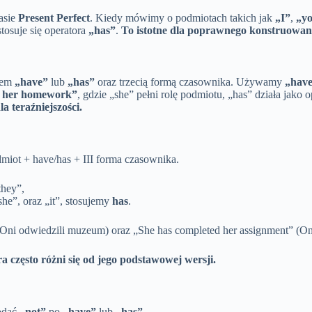
asie
Present Perfect
. Kiedy mówimy o podmiotach takich jak
„I”
,
„y
 stosuje się operatora
„has”
.
To istotne dla poprawnego konstruowani
rem
„have”
lub
„has”
oraz trzecią formą czasownika. Używamy
„hav
ed her homework”
, gdzie „she” pełni rolę podmiotu, „has” działa jako o
a teraźniejszości.
dmiot + have/has + III forma czasownika.
they”,
„she”, oraz „it”, stosujemy
has
.
(Oni odwiedzili muzeum) oraz „She has completed her assignment” (On
 często różni się od jego podstawowej wersji.
dodać
„not”
po
„have”
lub
„has”
.