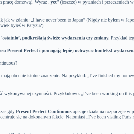
łem pracę domową). Wyraz
„yet”
(jeszcze) w pytaniach i przeczeniach w
ak jak w zdaniu: „I have never been to Japan” (Nigdy nie byłem w Jap
lwiek byłeś w Paryżu?).
 'ostatnio’, podkreślają świeże wydarzenia czy zmiany.
Przykład teg
su Present Perfect i pomagają lepiej uchwycić kontekst wydarzeń
ntinuous?
 mają obecnie istotne znaczenie. Na przykład: „I’ve finished my home
ść wykonywanej czynności. Przykładowo: „I’ve been working on this p
dczas gdy
Present Perfect Continuous
opisuje działania rozpoczęte w 
ncentruje się na dokonanym fakcie. Natomiast „I’ve been visiting Pari