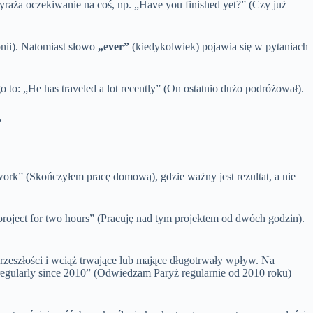
yraża oczekiwanie na coś, np. „Have you finished yet?” (Czy już
onii). Natomiast słowo
„ever”
(kiedykolwiek) pojawia się w pytaniach
o to: „He has traveled a lot recently” (On ostatnio dużo podróżował).
.
work” (Skończyłem pracę domową), gdzie ważny jest rezultat, a nie
roject for two hours” (Pracuję nad tym projektem od dwóch godzin).
przeszłości i wciąż trwające lub mające długotrwały wpływ. Na
s regularly since 2010” (Odwiedzam Paryż regularnie od 2010 roku)