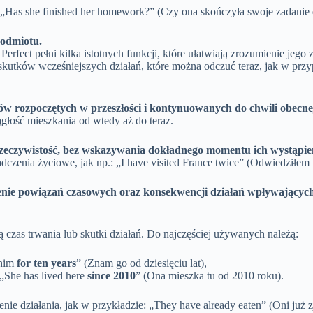
: „Has she finished her homework?” (Czy ona skończyła swoje zadani
podmiotu.
erfect pełni kilka istotnych funkcji, które ułatwiają zrozumienie jego
kutków wcześniejszych działań, które można odczuć teraz, jak w przyp
ów rozpoczętych w przeszłości i kontynuowanych do chwili obecne
ągłość mieszkania od wtedy aż do teraz.
 rzeczywistość, bez wskazywania dokładnego momentu ich wystąpie
zenia życiowe, jak np.: „I have visited France twice” (Odwiedziłem 
żenie powiązań czasowych oraz konsekwencji działań wpływających
ą czas trwania lub skutki działań. Do najczęściej używanych należą:
 him
for ten years
” (Znam go od dziesięciu lat),
„She has lived here
since 2010
” (Ona mieszka tu od 2010 roku).
ie działania, jak w przykładzie: „They have already eaten” (Oni już zj