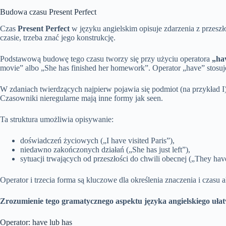
Budowa czasu Present Perfect
Czas
Present Perfect
w języku angielskim opisuje zdarzenia z przeszło
czasie, trzeba znać jego konstrukcję.
Podstawową budowę tego czasu tworzy się przy użyciu operatora
„ha
movie” albo „She has finished her homework”. Operator „have” stosujemy
W zdaniach twierdzących najpierw pojawia się podmiot (na przykład I
Czasowniki nieregularne mają inne formy jak seen.
Ta struktura umożliwia opisywanie:
doświadczeń życiowych („I have visited Paris”),
niedawno zakończonych działań („She has just left”),
sytuacji trwających od przeszłości do chwili obecnej („They have 
Operator i trzecia forma są kluczowe dla określenia znaczenia i czasu 
Zrozumienie tego gramatycznego aspektu języka angielskiego ułatw
Operator: have lub has