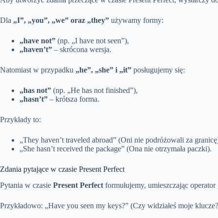
Dla
„I”, „you”, „we” oraz „they”
używamy formy:
„have not”
(np. „I have not seen”),
„haven’t”
– skrócona wersja.
Natomiast w przypadku
„he”, „she” i „it”
posługujemy się:
„has not”
(np. „He has not finished”),
„hasn’t”
– krótsza forma.
Przykłady to:
„They haven’t traveled abroad” (Oni nie podróżowali za granicę
„She hasn’t received the package” (Ona nie otrzymała paczki).
Zdania pytające w czasie Present Perfect
Pytania w czasie
Present Perfect
formułujemy, umieszczając operator
Przykładowo: „Have you seen my keys?” (Czy widziałeś moje klucze?