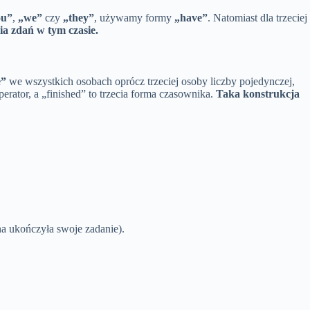
ou”
,
„we”
czy
„they”
, używamy formy
„have”
. Natomiast dla trzeciej
a zdań w tym czasie.
e”
we wszystkich osobach oprócz trzeciej osoby liczby pojedynczej,
perator, a „finished” to trzecia forma czasownika.
Taka konstrukcja
a ukończyła swoje zadanie).