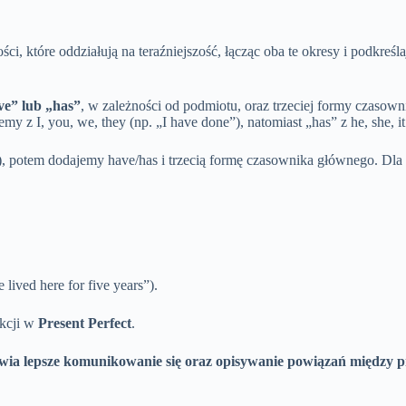
ści, które oddziałują na teraźniejszość, łącząc oba te okresy i podkre
ve” lub „has”
, w zależności od podmiotu, oraz trzeciej formy czasow
 z I, you, we, they (np. „I have done”), natomiast „has” z he, she, it
), potem dodajemy have/has i trzecią formę czasownika głównego. Dla 
lived here for five years”).
akcji w
Present Perfect
.
ia lepsze komunikowanie się oraz opisywanie powiązań między prze