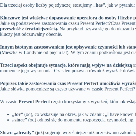
Dla trzeciej osoby liczby pojedynczej stosujemy
„has”
, jak w pytaniu
Kluczowe jest właściwe dopasowanie operatora do osoby i liczby 
Jakie są podstawowe zastosowania czasu Present Perfect?Czas Present P
przeszłość z teraźniejszością.
Na przykład używa się go do ukazania s
kluczy jest odczuwalny obecnie.
Innym istotnym zastosowaniem jest opisywanie czynności lub stan
(Mieszka w Londynie od pięciu lat). W tym zdaniu podkreślona jest ci
Trzeci aspekt obejmuje sytuacje, które mają wpływ na dzisiejszą
momencie jego wykonania. Czas ten pozwala również wyrażać doświadc
Poprzez takie zastosowania czas Present Perfect umożliwia wyra
Jakie słówka pomocnicze są często używane w czasie Present Perfect?
W czasie
Present Perfect
często korzystamy z wyrażeń, które określaj
„for”
(od), co wskazuje na okres, jak w zdaniu: „I have known
„since”
(od) odnosi się do momentu rozpoczęcia czynności, np. 
Słowo
„already”
(już) sugeruje wcześniejsze niż oczekiwano zakończen