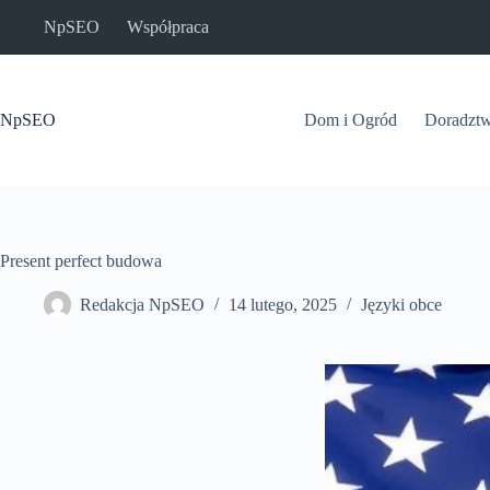
Przejdź
NpSEO
Współpraca
do
treści
NpSEO
Dom i Ogród
Doradzt
Present perfect budowa
Redakcja NpSEO
14 lutego, 2025
Języki obce