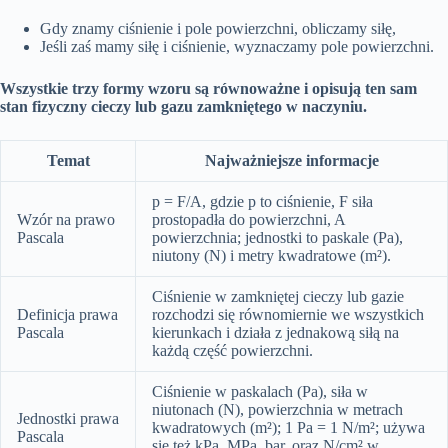
Gdy znamy ciśnienie i pole powierzchni, obliczamy siłę,
Jeśli zaś mamy siłę i ciśnienie, wyznaczamy pole powierzchni.
Wszystkie trzy formy wzoru są równoważne i opisują ten sam
stan fizyczny cieczy lub gazu zamkniętego w naczyniu.
Temat
Najważniejsze informacje
p = F/A, gdzie p to ciśnienie, F siła
Wzór na prawo
prostopadła do powierzchni, A
Pascala
powierzchnia; jednostki to paskale (Pa),
niutony (N) i metry kwadratowe (m²).
Ciśnienie w zamkniętej cieczy lub gazie
Definicja prawa
rozchodzi się równomiernie we wszystkich
Pascala
kierunkach i działa z jednakową siłą na
każdą część powierzchni.
Ciśnienie w paskalach (Pa), siła w
niutonach (N), powierzchnia w metrach
Jednostki prawa
kwadratowych (m²); 1 Pa = 1 N/m²; używa
Pascala
się też kPa, MPa, bar, oraz N/cm² w