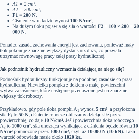
A1 = 2 cm²
,
A2 = 200 cm²
,
F1 = 200 N
,
Ciśnienie w układzie wynosi
100 N/cm²
,
Na dużym tłoku pojawia się siła o wartości
F2 = 100 × 200 = 20
000 N
.
Ponadto, zasada zachowania energii jest zachowana, ponieważ mały
tłok pokonuje znacznie większy dystans niż duży, co pozwala
utrzymać równowagę pracy całej prasy hydraulicznej.
Jak podnośnik hydrauliczny wzmacnia działającą na niego siłę?
Podnośnik hydrauliczny funkcjonuje na podobnej zasadzie co prasa
hydrauliczna. Niewielka pompka z tłokiem o małej powierzchni
wytwarza ciśnienie, które następnie przenoszone jest na znacznie
większy tłok roboczy.
Przykładowo, gdy pole tłoka pompki A
wynosi
5 cm²
, a przyłożona
1
siła F
to
50 N
, ciśnienie robocze obliczamy dzieląc siłę przez
1
powierzchnię, co daje
10 N/cm²
. Jeśli powierzchnia tłoka roboczego
A
to
1000 cm²
, siła unosząca wynikająca z ciśnienia będzie równa
10
2
N/cm²
pomnożone przez
1000 cm²
, czyli aż
10 000 N (10 kN)
. Taka
wartość odpowiada masie około
1020 kg
.