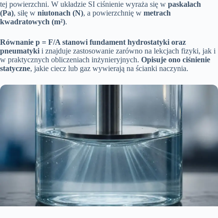
tej powierzchni. W układzie SI ciśnienie wyraża się w
paskalach
(Pa)
, siłę w
niutonach (N)
, a powierzchnię w
metrach
kwadratowych (m²)
.
Równanie p = F/A stanowi fundament hydrostatyki oraz
pneumatyki
i znajduje zastosowanie zarówno na lekcjach fizyki, jak i
w praktycznych obliczeniach inżynieryjnych.
Opisuje ono ciśnienie
statyczne
, jakie ciecz lub gaz wywierają na ścianki naczynia.