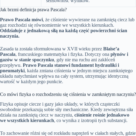
sensowność wyników.
Jak brzmi definicja prawa Pascala?
Prawo Pascala mówi
, że ciśnienie wywierane na zamkniętą ciecz lub
gaz rozchodzi się równomiernie we wszystkich kierunkach.
Oddziałuje z jednakową siłą na każdą część powierzchni ścian
naczynia.
Zasada ta została sformułowana w XVII wieku przez
Blaise’a
Pascala
, francuskiego matematyka i fizyka. Dotyczy ona
płynów i
gazów w stanie spoczynku
, gdy nie ma ruchu ani zakłóceń
przepływu.
Prawo Pascala stanowi fundament hydrauliki i
pneumatyki
, każda zmiana ciśnienia w jednym miejscu zamkniętego
układu natychmiast wpływa na cały system, utrzymując identyczną
wartość w każdym jego punkcie.
Co mówi fizyka o rozchodzeniu się ciśnienia w zamkniętym naczyniu?
Fizyka opisuje ciecze i gazy jako układy, w których cząsteczki
swobodnie przekazują sobie siły mechaniczne. Kiedy zewnętrzna siła
działa na zamkniętą ciecz w naczyniu,
ciśnienie rośnie jednakowo
we wszystkich kierunkach
, co wynika z izotropii tych substancji.
To zachowanie różni się od rozkładu naprężeń w ciałach stałych, gdzie