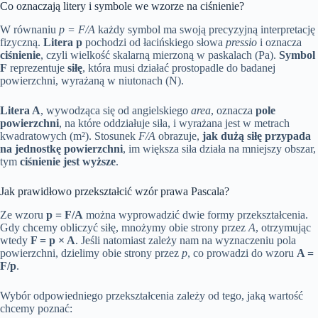
Co oznaczają litery i symbole we wzorze na ciśnienie?
W równaniu
p = F/A
każdy symbol ma swoją precyzyjną interpretację
fizyczną.
Litera p
pochodzi od łacińskiego słowa
pressio
i oznacza
ciśnienie
, czyli wielkość skalarną mierzoną w paskalach (Pa).
Symbol
F
reprezentuje
siłę
, która musi działać prostopadle do badanej
powierzchni, wyrażaną w niutonach (N).
Litera A
, wywodząca się od angielskiego
area
, oznacza
pole
powierzchni
, na które oddziałuje siła, i wyrażana jest w metrach
kwadratowych (m²). Stosunek
F/A
obrazuje,
jak dużą siłę przypada
na jednostkę powierzchni
, im większa siła działa na mniejszy obszar,
tym
ciśnienie jest wyższe
.
Jak prawidłowo przekształcić wzór prawa Pascala?
Ze wzoru
p = F/A
można wyprowadzić dwie formy przekształcenia.
Gdy chcemy obliczyć siłę, mnożymy obie strony przez
A
, otrzymując
wtedy
F = p × A
. Jeśli natomiast zależy nam na wyznaczeniu pola
powierzchni, dzielimy obie strony przez
p
, co prowadzi do wzoru
A =
F/p
.
Wybór odpowiedniego przekształcenia zależy od tego, jaką wartość
chcemy poznać: