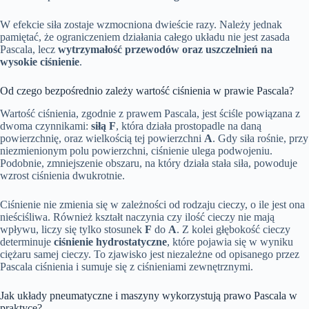
W efekcie siła zostaje wzmocniona dwieście razy. Należy jednak
pamiętać, że ograniczeniem działania całego układu nie jest zasada
Pascala, lecz
wytrzymałość przewodów oraz uszczelnień na
wysokie ciśnienie
.
Od czego bezpośrednio zależy wartość ciśnienia w prawie Pascala?
Wartość ciśnienia, zgodnie z prawem Pascala, jest ściśle powiązana z
dwoma czynnikami:
siłą F
, która działa prostopadle na daną
powierzchnię, oraz wielkością tej powierzchni
A
. Gdy siła rośnie, przy
niezmienionym polu powierzchni, ciśnienie ulega podwojeniu.
Podobnie, zmniejszenie obszaru, na który działa stała siła, powoduje
wzrost ciśnienia dwukrotnie.
Ciśnienie nie zmienia się w zależności od rodzaju cieczy, o ile jest ona
nieściśliwa. Również kształt naczynia czy ilość cieczy nie mają
wpływu, liczy się tylko stosunek
F
do
A
. Z kolei głębokość cieczy
determinuje
ciśnienie hydrostatyczne
, które pojawia się w wyniku
ciężaru samej cieczy. To zjawisko jest niezależne od opisanego przez
Pascala ciśnienia i sumuje się z ciśnieniami zewnętrznymi.
Jak układy pneumatyczne i maszyny wykorzystują prawo Pascala w
praktyce?