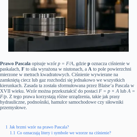
Prawo Pascala
opisuje wzór
p = F/A
, gdzie
p
oznacza ciśnienie w
paskalach,
F
to siła wyrażona w niutonach, a
A
to pole powierzchni
mierzone w metrach kwadratowych. Ciśnienie wywierane na
zamkniętą ciecz lub gaz rozchodzi się jednakowo we wszystkich
kierunkach. Zasada ta została sformułowana przez Blaise’a Pascala w
XVII wieku. Wzór można przekształcić do postaci
F = p × A
lub
A =
F/p
. Z tego prawa korzystają różne urządzenia, takie jak prasy
hydrauliczne, podnośniki, hamulce samochodowe czy siłowniki
przemysłowe.
1
Jak brzmi wzór na prawo Pascala?
1.1
Co oznaczają litery i symbole we wzorze na ciśnienie?