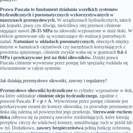
Prawo Pascala to fundament działania wszelkich systemów
hydraulicznych i pneumatycznych wykorzystywanych w
maszynach przemysłowych.
W urządzeniach hydraulicznych, takich
jak koparki, prasy czy dźwigi, nieściśliwy olej przenosi ciśnienie
sięgające nawet
20-35 MPa
na siłowniki wyposażone w duże tłoki. W
efekcie generowane siły są wystarczające do realizacji potrzebnych
zadań.
Natomiast w układach pneumatycznych
, obecnych między
innymi w hamulcach ciężarówek czy narzędziach korzystających z
powietrza sprężonego, ciśnienie zwykle waha się w granicach
0,6-1
MPa i przekazywane jest na tłoki siłowników.
Dzięki prawu
Pascala ciśnienie wywierane przez pompę lub sprężarkę rozkłada się
równomiernie w całym systemie.
Jak działają przemysłowe siłowniki, zawory i regulatory?
Przemysłowe siłowniki hydrauliczne
to cylindry wyposażone w tłok,
na który oddziałuje
ciśnienie oleju hydraulicznego
, zgodnie z
prawem Pascala:
F = p × A
. Wytworzone przez pompę ciśnienie jest
przekazywane rurami do komory siłownika, co powoduje przesunięcie
tłoka siłą zależną od powierzchni jego przekroju.
Sterowanie ruchem
tłoka
odbywa się za pomocą zaworów rozdzielających, które kierują
przepływ cieczy do właściwej komory, umożliwiając ruch w przód lub
w tył. Dodatkowo,
zawory bezpieczeństwa
pełnią funkcję ochronną,