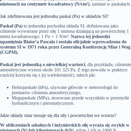
niutonach na centymetr kwadratowy (N/cm²)
, zamiast w paskalach.
Jak zdefiniowana jest jednostka paskal (Pa) w układzie SI?
Paskal (Pa)
to jednostka pochodna układu SI, definiowana jako
ciśnienie wywierane przez siłę 1 niutona działającą na powierzchnię 1
metra kwadratowego:
1 Pa = 1 N/m²
.
Nazwa tej jednostki
upamiętnia Blaise’a Pascala i została oficjalnie wprowadzona do
systemu SI w 1971 roku przez Generalną Konferencję Miar i Wag
(CGPM).
Paskal jest jednostką o niewielkiej wartości
, dla przykładu, ciśnienie
atmosferyczne wynosi około 101 325 Pa. Z tego powodu w praktyce
częściej korzysta się z jej wielokrotności, takich jak:
Hektopaskale (hPa), używane głównie w meteorologii do
pomiarów ciśnienia atmosferycznego,
Megapaskale (MPa), stosowane przede wszystkim w przemyśle
hydraulicznym i pneumatycznym.
Jakie układy miar stosuje się dla siły i powierzchni we wzorze?
W obliczeniach szkolnych i inżynierskich siłę wyraża się zwykle w
niutonach (N) lub kiloniutonach (kN)
, gdzie 1 kN to 1000 N.