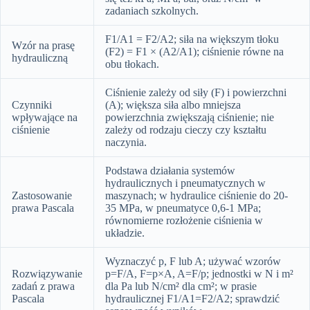
zadaniach szkolnych.
F1/A1 = F2/A2; siła na większym tłoku
Wzór na prasę
(F2) = F1 × (A2/A1); ciśnienie równe na
hydrauliczną
obu tłokach.
Ciśnienie zależy od siły (F) i powierzchni
Czynniki
(A); większa siła albo mniejsza
wpływające na
powierzchnia zwiększają ciśnienie; nie
ciśnienie
zależy od rodzaju cieczy czy kształtu
naczynia.
Podstawa działania systemów
hydraulicznych i pneumatycznych w
Zastosowanie
maszynach; w hydraulice ciśnienie do 20-
prawa Pascala
35 MPa, w pneumatyce 0,6-1 MPa;
równomierne rozłożenie ciśnienia w
układzie.
Wyznaczyć p, F lub A; używać wzorów
Rozwiązywanie
p=F/A, F=p×A, A=F/p; jednostki w N i m²
zadań z prawa
dla Pa lub N/cm² dla cm²; w prasie
Pascala
hydraulicznej F1/A1=F2/A2; sprawdzić