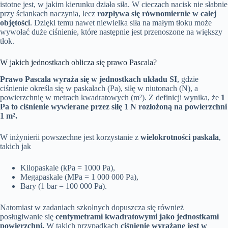
istotne jest, w jakim kierunku działa siła. W cieczach nacisk nie słabnie
przy ściankach naczynia, lecz
rozpływa się równomiernie w całej
objętości
. Dzięki temu nawet niewielka siła na małym tłoku może
wywołać duże ciśnienie, które następnie jest przenoszone na większy
tłok.
W jakich jednostkach oblicza się prawo Pascala?
Prawo Pascala wyraża się w jednostkach układu SI
, gdzie
ciśnienie określa się w paskalach (Pa), siłę w niutonach (N), a
powierzchnię w metrach kwadratowych (m²). Z definicji wynika, że
1
Pa to ciśnienie wywierane przez siłę 1 N rozłożoną na powierzchni
1 m².
W inżynierii powszechne jest korzystanie z
wielokrotności paskala
,
takich jak
Kilopaskale (kPa = 1000 Pa),
Megapaskale (MPa = 1 000 000 Pa),
Bary (1 bar = 100 000 Pa).
Natomiast w zadaniach szkolnych dopuszcza się również
posługiwanie się
centymetrami kwadratowymi jako jednostkami
powierzchni.
W takich przypadkach
ciśnienie wyrażane jest w