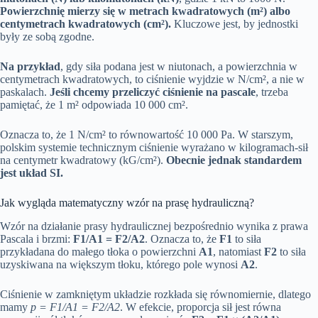
Powierzchnię mierzy się w metrach kwadratowych (m²) albo
centymetrach kwadratowych (cm²).
Kluczowe jest, by jednostki
były ze sobą zgodne.
Na przykład
, gdy siła podana jest w niutonach, a powierzchnia w
centymetrach kwadratowych, to ciśnienie wyjdzie w N/cm², a nie w
paskalach.
Jeśli chcemy przeliczyć ciśnienie na pascale
, trzeba
pamiętać, że 1 m² odpowiada 10 000 cm².
Oznacza to, że 1 N/cm² to równowartość 10 000 Pa. W starszym,
polskim systemie technicznym ciśnienie wyrażano w kilogramach-sił
na centymetr kwadratowy (kG/cm²).
Obecnie jednak standardem
jest układ SI.
Jak wygląda matematyczny wzór na prasę hydrauliczną?
Wzór na działanie prasy hydraulicznej bezpośrednio wynika z prawa
Pascala i brzmi:
F1/A1 = F2/A2
. Oznacza to, że
F1
to siła
przykładana do małego tłoka o powierzchni
A1
, natomiast
F2
to siła
uzyskiwana na większym tłoku, którego pole wynosi
A2
.
Ciśnienie w zamkniętym układzie rozkłada się równomiernie, dlatego
mamy
p = F1/A1 = F2/A2
. W efekcie, proporcja sił jest równa