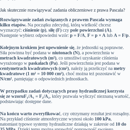
Jak skutecznie rozwiązywać zadania obliczeniowe z prawa Pascala?
Rozwiązywanie zadań związanych z prawem Pascala wymaga
kilku etapów.
Na początku zdecyduj, którą wielkość chcesz
wyznaczyć:
ciśnienie (p)
,
siłę (F)
czy
pole powierzchni (A)
.
Następnie wybierz odpowiedni wzór:
p = F/A
,
F = p × A
lub
A = F/p
.
Kolejnym krokiem jest upewnienie się
, że jednostki są poprawne.
Siła powinna być podana w
niutonach (N)
, a powierzchnia w
metrach kwadratowych (m²)
, co umożliwi uzyskanie ciśnienia
wyrażonego w
paskalach (Pa)
. Jeśli powierzchnia jest podana w
centymetrach kwadratowych (cm²)
, należy ją przeliczyć na
metry
kwadratowe (1 m² = 10 000 cm²)
, choć można też pozostawić w
N/cm²
, pamiętając o odpowiednich jednostkach.
W przypadku zadań dotyczących prasy hydraulicznej korzysta
się ze wzoru
F₁/A₁ = F₂/A₂
, który pozwala wyliczyć nieznaną wartość,
podstawiając dostępne dane.
Na końcu warto zweryfikować
, czy otrzymany rezultat jest rozsądny.
Na przykład ciśnienie atmosferyczne wynosi około
100 kPa
,
natomiast typowe systemy hydrauliczne działają w zakresie od
10 do
35 MPa
. Dzięki temu można sprawdzić poprawność swojego