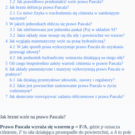
1.2
Jak prawidłowo przekształcić wzór prawa Pascala?
2
Jak brzmi definicja prawa Pascala?
2.1
Co mówi fizyka o rozchodzeniu się ciśnienia w zamkniętym
naczyniu?
3
W jakich jednostkach oblicza się prawo Pascala?
3.1
Jak zdefiniowana jest jednostka paskal (Pa) w układzie SI?
3.2
Jakie układy miar stosuje się dla siły i powierzchni we wzorze?
4
Jak wygląda matematyczny wzór na prasę hydrauliczną?
4.1
W jaki sposób prasa wykorzystuje prawo Pascala do uzyskania
przewagi siłowej?
4.2
Jak podnośnik hydrauliczny wzmacnia działającą na niego siłę?
5
Od czego bezpośrednio zależy wartość ciśnienia w prawie Pascala?
6
Jak układy pneumatyczne i maszyny wykorzystują prawo Pascala w
praktyce?
6.1
Jak działają przemysłowe siłowniki, zawory i regulatory?
6.2
Jakie jest powszechne zastosowanie prawa Pascala w życiu
codziennym?
7
Jak skutecznie rozwiązywać zadania obliczeniowe z prawa Pascala?
Jak brzmi wzór na prawo Pascala?
Prawo Pascala wyraża się wzorem p = F/A
, gdzie
p
oznacza
ciśnienie,
F
to siła działająca prostopadle do powierzchni, a
A
to pole