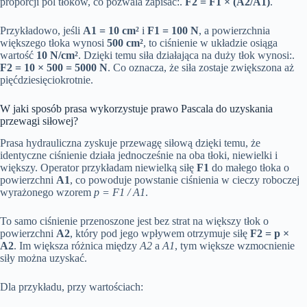
proporcji pól tłoków, co pozwala zapisać:.
F2 = F1 × (A2/A1)
.
Przykładowo, jeśli
A1 = 10 cm²
i
F1 = 100 N
, a powierzchnia
większego tłoka wynosi
500 cm²
, to ciśnienie w układzie osiąga
wartość
10 N/cm²
. Dzięki temu siła działająca na duży tłok wynosi:.
F2 = 10 × 500 = 5000 N
. Co oznacza, że siła zostaje zwiększona aż
pięćdziesięciokrotnie.
W jaki sposób prasa wykorzystuje prawo Pascala do uzyskania
przewagi siłowej?
Prasa hydrauliczna zyskuje przewagę siłową dzięki temu, że
identyczne ciśnienie działa jednocześnie na oba tłoki, niewielki i
większy. Operator przykładam niewielką siłę
F1
do małego tłoka o
powierzchni
A1
, co powoduje powstanie ciśnienia w cieczy roboczej
wyrażonego wzorem
p = F1 / A1
.
To samo ciśnienie przenoszone jest bez strat na większy tłok o
powierzchni
A2
, który pod jego wpływem otrzymuje siłę
F2 = p ×
A2
. Im większa różnica między
A2
a
A1
, tym większe wzmocnienie
siły można uzyskać.
Dla przykładu, przy wartościach: