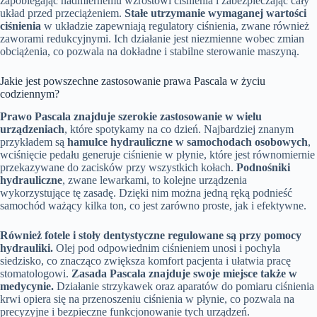
zapobiegając nadmiernemu wzrostowi ciśnienia i zabezpieczając cały
układ przed przeciążeniem.
Stałe utrzymanie wymaganej wartości
ciśnienia
w układzie zapewniają regulatory ciśnienia, zwane również
zaworami redukcyjnymi. Ich działanie jest niezmienne wobec zmian
obciążenia, co pozwala na dokładne i stabilne sterowanie maszyną.
Jakie jest powszechne zastosowanie prawa Pascala w życiu
codziennym?
Prawo Pascala znajduje szerokie zastosowanie w wielu
urządzeniach
, które spotykamy na co dzień. Najbardziej znanym
przykładem są
hamulce hydrauliczne w samochodach osobowych
,
wciśnięcie pedału generuje ciśnienie w płynie, które jest równomiernie
przekazywane do zacisków przy wszystkich kołach.
Podnośniki
hydrauliczne
, zwane lewarkami, to kolejne urządzenia
wykorzystujące tę zasadę. Dzięki nim można jedną ręką podnieść
samochód ważący kilka ton, co jest zarówno proste, jak i efektywne.
Również fotele i stoły dentystyczne regulowane są przy pomocy
hydrauliki.
Olej pod odpowiednim ciśnieniem unosi i pochyla
siedzisko, co znacząco zwiększa komfort pacjenta i ułatwia pracę
stomatologowi.
Zasada Pascala znajduje swoje miejsce także w
medycynie.
Działanie strzykawek oraz aparatów do pomiaru ciśnienia
krwi opiera się na przenoszeniu ciśnienia w płynie, co pozwala na
precyzyjne i bezpieczne funkcjonowanie tych urządzeń.