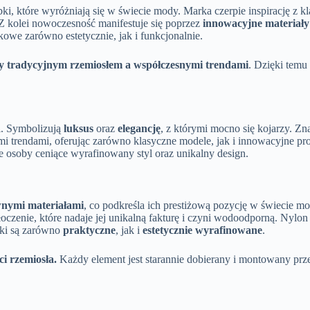
ebki, które wyróżniają się w świecie mody. Marka czerpie inspirację z
. Z kolei nowoczesność manifestuje się poprzez
innowacyjne materiały
we zarówno estetycznie, jak i funkcjonalnie.
y tradycyjnym rzemiosłem a współczesnymi trendami
. Dzięki temu
i. Symbolizują
luksus
oraz
elegancję
, z którymi mocno się kojarzy. Zn
mi trendami, oferując zarówno klasyczne modele, jak i innowacyjne pr
je osoby ceniące wyrafinowany styl oraz unikalny design.
nymi materiałami
, co podkreśla ich prestiżową pozycję w świecie mod
łoczenie, które nadaje jej unikalną fakturę i czyni wodoodporną. Nylo
bki są zarówno
praktyczne
, jak i
estetycznie wyrafinowane
.
i rzemiosła.
Każdy element jest starannie dobierany i montowany prze