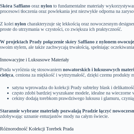
Skóra Saffiano
oraz
nylon
to fundamentalne materiały wykorzystywane
procesowi tłoczenia oraz powlekania jest niezwykle odporna na zary
Z kolei
nylon
charakteryzuje się lekkością oraz nowoczesnym designem
proste do utrzymania w czystości, co zwiększa ich praktyczność.
W projektach Prady połączenie skóry Saffiano z nylonem owocuje 
swoim stylem, ale także zachwycają trwałością, spełniając oczekiwan
Innowacyjne i Luksusowe Materiały
Prada wyróżnia się stosowaniem
nowatorskich i luksusowych mater
cielęca
, ceniona za miękkość i wytrzymałość, dzięki czemu produkty ma
satyna wprowadza do kolekcji Prady subtelny blask i delikatność
często zdobi bardziej wyszukane modele, idealne na wieczorne w
cekiny dodają torebkom prawdziwego luksusu i glamuru, czyniąc
Starannie wybrane materiały pozwalają Pradzie łączyć nowoczesn
zdobywając uznanie entuzjastów mody na całym świecie.
Różnorodność Kolekcji Torebek Prada