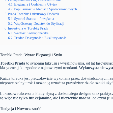
4.1
Elegancja i Codzienny Użytek
4.2
Popularność w Mediach Społecznościowych
5
Prada Torebki: Luksusowy Dodatek
5.1
Symbol Statusu i Pożądania
5.2
Współczesny Dodatek do Stylizacji
6
Inwestycja w Torebkę Prada
6.1
Wartość Kolekcjonerska
6.2
Trudna Dostępność i Ekskluzywność
Torebki Prada: Wyraz Elegancji i Stylu
Torebki Prada
to synonim luksusu i wyrafinowania, od lat fascynują
klasyczne, jak i zgodne z najnowszymi trendami.
Wykorzystanie wyso
Każda torebka jest pieczołowicie wykonana przez doświadczonych rze
niepowtarzalny urok i można ją uznać za prawdziwe dzieło sztuki użyt
Luksusowe akcesoria Prady słyną z doskonałego designu oraz praktyc
są więc nie tylko funkcjonalne, ale i niezwykle modne
, co czyni j
Tradycja i Nowoczesność