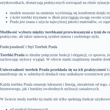
użytkownikach, dostarczają praktycznych rozwiązań na różne sytuacje
modele noszone na ramieniu wyróżniają się komfortem dzięki r
z kolei torebki trzymane w dłoni przyciągają uwagę swoim wyr
Prada jest znana z użycia najwyższej jakości materiałów, co za
Możliwość wyboru między torebkami przewieszanymi a tymi do r
praktyczne, ale także stanowią symbol statusu i osobistego stylu.
Funkcjonalność i Styl Torebek Prada
Torebki Prada
to idealne połączenie funkcji i elegancji, co sprawia
zachowując stylowy wygląd. W ofercie marki znajdziemy modele dosko
Uniwersalność torebek Prada przekłada się na ich praktyczność i 
manifestuje się w subtelnych detalach oraz unikalnym wzornictwie p
Każda torebka Prada emanuje luksusem i finezją, niezależnie od tego
biznesowego, jak i bardziej swobodnych stylizacji casualowych.
W świecie mody torebki tej marki nie tylko spełniają funkcje użytkowe
od spotkań biznesowych,