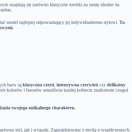
cie znajdują się zarówno klasyczne torebki na ramię idealne na
siebie.
rać model najlepiej odpowiadający jej indywidualnemu stylowi.
Ta
dowymi.
nych barw są
klasyczna czerń
,
intensywna czerwień
czy
delikatny
bór kolorów i fasonów umożliwia każdej kobiecie znalezienie czegoś
ażania swojego unikalnego charakteru.
 zarówno styl, jak i wygodę. Zaprojektowane z myślą o współczesnych