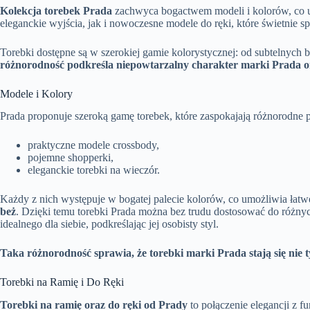
Kolekcja torebek Prada
zachwyca bogactwem modeli i kolorów, co umo
eleganckie wyjścia, jak i nowoczesne modele do ręki, które świetnie s
Torebki dostępne są w szerokiej gamie kolorystycznej: od subtelnyc
różnorodność podkreśla niepowtarzalny charakter marki Prada or
Modele i Kolory
Prada proponuje szeroką gamę torebek, które zaspokajają różnorodne po
praktyczne modele crossbody,
pojemne shopperki,
eleganckie torebki na wieczór.
Każdy z nich występuje w bogatej palecie kolorów, co umożliwia ła
beż
. Dzięki temu torebki Prada można bez trudu dostosować do różnyc
idealnego dla siebie, podkreślając jej osobisty styl.
Taka różnorodność sprawia, że torebki marki Prada stają się nie
Torebki na Ramię i Do Ręki
Torebki na ramię oraz do ręki od Prady
to połączenie elegancji z 