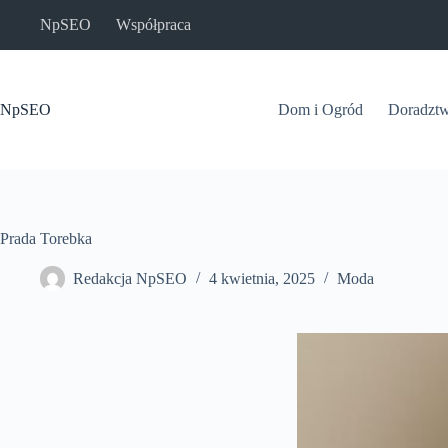
Przejdź
NpSEO
Współpraca
do
treści
NpSEO
Dom i Ogród
Doradzt
Prada Torebka
Redakcja NpSEO
4 kwietnia, 2025
Moda