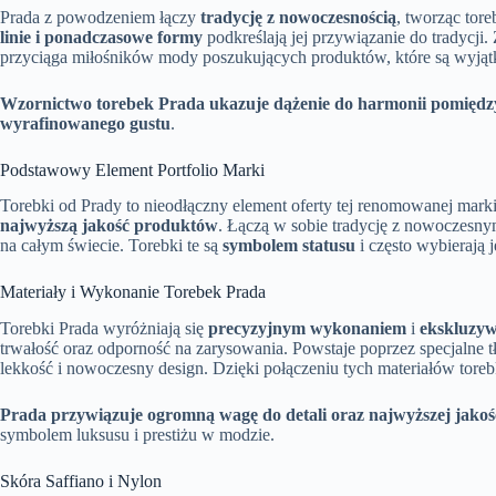
Prada z powodzeniem łączy
tradycję z nowoczesnością
, tworząc tor
linie i ponadczasowe formy
podkreślają jej przywiązanie do tradycji
przyciąga miłośników mody poszukujących produktów, które są wyjątko
Wzornictwo torebek Prada ukazuje dążenie do harmonii pomiędz
wyrafinowanego gustu
.
Podstawowy Element Portfolio Marki
Torebki od Prady to nieodłączny element oferty tej renomowanej mark
najwyższą jakość produktów
. Łączą w sobie tradycję z nowoczesny
na całym świecie. Torebki te są
symbolem statusu
i często wybierają 
Materiały i Wykonanie Torebek Prada
Torebki Prada wyróżniają się
precyzyjnym wykonaniem
i
ekskluzyw
trwałość oraz odporność na zarysowania. Powstaje poprzez specjalne t
lekkość i nowoczesny design. Dzięki połączeniu tych materiałów tore
Prada przywiązuje ogromną wagę do detali oraz najwyższej jakośc
symbolem luksusu i prestiżu w modzie.
Skóra Saffiano i Nylon