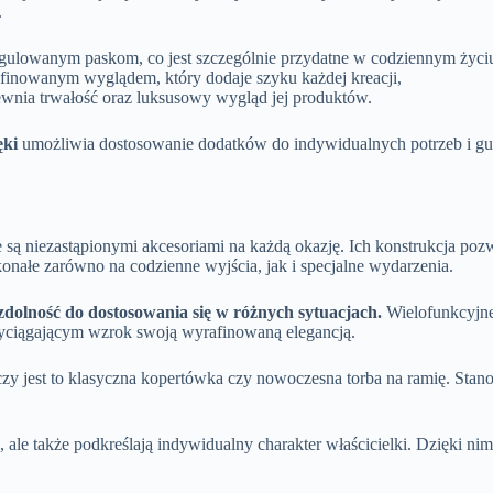
.
egulowanym paskom, co jest szczególnie przydatne w codziennym życi
afinowanym wyglądem, który dodaje szyku każdej kreacji,
pewnia trwałość oraz luksusowy wygląd jej produktów.
ęki
umożliwia dostosowanie dodatków do indywidualnych potrzeb i gu
, że są niezastąpionymi akcesoriami na każdą okazję. Ich konstrukcja
nałe zarówno na codzienne wyjścia, jak i specjalne wydarzenia.
zdolność do dostosowania się w różnych sytuacjach.
Wielofunkcyjne 
rzyciągającym wzrok swoją wyrafinowaną elegancją.
, czy jest to klasyczna kopertówka czy nowoczesna torba na ramię. St
, ale także podkreślają indywidualny charakter właścicielki. Dzięki n