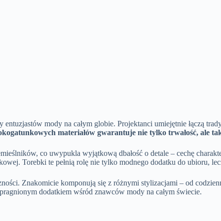
cy entuzjastów mody na całym globie. Projektanci umiejętnie łączą t
kogatunkowych materiałów gwarantuje nie tylko trwałość, ale tak
mieślników, co uwypukla wyjątkową dbałość o detale – cechę charakte
kowej. Torebki te pełnią rolę nie tylko modnego dodatku do ubioru, le
zności. Znakomicie komponują się z różnymi stylizacjami – od codzie
e upragnionym dodatkiem wśród znawców mody na całym świecie.