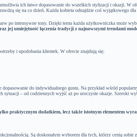
żliwia ich łatwe dopasowanie do wszelkich stylizacji i okazji. W ofer
prawdzą się na co dzień. Każda kobieta odnajdzie coś wyjątkowego dla 
h barw po intensywne tony. Dzięki temu każda użytkowniczka może wyb
az jej umiejętność łączenia tradycji z najnowszymi trendami mo
trzeby i upodobania klientek. W ofercie znajdują się:
twe dopasowanie do indywidualnego gustu. Na przykład wśród popular
h sytuacji – od codziennych wyjść aż po uroczyste okazje. Szeroki wy
 tylko praktycznym dodatkiem, lecz także istotnym elementem wyr
funkcjonalnością. Są doskonałym wyborem dla tych, którzy cenią sobie