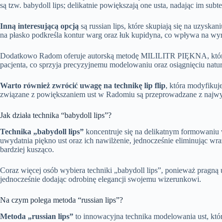
są tzw. babydoll lips; delikatnie powiększają one usta, nadając im sub
Inną interesującą opcją
są russian lips, które skupiają się na uzyska
na płasko podkreśla kontur warg oraz łuk kupidyna, co wpływa na wyra
Dodatkowo Radom oferuje autorską metodę MILILITR PIĘKNA, która 
pacjenta, co sprzyja precyzyjnemu modelowaniu oraz osiągnięciu nat
Warto również zwrócić uwagę na technikę lip flip
, która modyfikuj
związane z powiększaniem ust w Radomiu są przeprowadzane z najwyżs
Jak działa technika “babydoll lips”?
Technika „babydoll lips”
koncentruje się na delikatnym formowaniu 
uwydatnia piękno ust oraz ich nawilżenie, jednocześnie eliminując wra
bardziej kusząco.
Coraz więcej osób wybiera techniki „babydoll lips”, ponieważ pragną 
jednocześnie dodając odrobinę elegancji swojemu wizerunkowi.
Na czym polega metoda “russian lips”?
Metoda „russian lips”
to innowacyjna technika modelowania ust, któ