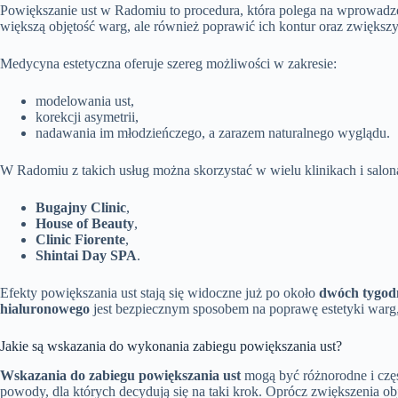
Powiększanie ust w Radomiu to procedura, która polega na wprowad
większą objętość warg, ale również poprawić ich kontur oraz zwiększyć
Medycyna estetyczna oferuje szereg możliwości w zakresie:
modelowania ust,
korekcji asymetrii,
nadawania im młodzieńczego, a zarazem naturalnego wyglądu.
W Radomiu z takich usług można skorzystać w wielu klinikach i salon
Bugajny Clinic
,
House of Beauty
,
Clinic Fiorente
,
Shintai Day SPA
.
Efekty powiększania ust stają się widoczne już po około
dwóch tygod
hialuronowego
jest bezpiecznym sposobem na poprawę estetyki warg, 
Jakie są wskazania do wykonania zabiegu powiększania ust?
Wskazania do zabiegu powiększania ust
mogą być różnorodne i czę
powody, dla których decydują się na taki krok. Oprócz zwiększenia ob