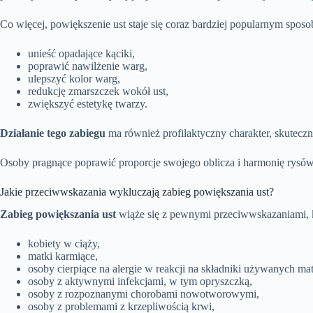
Co więcej, powiększenie ust staje się coraz bardziej popularnym spo
unieść opadające kąciki,
poprawić nawilżenie warg,
ulepszyć kolor warg,
redukcję zmarszczek wokół ust,
zwiększyć estetykę twarzy.
Działanie tego zabiegu
ma również profilaktyczny charakter, skuteczn
Osoby pragnące poprawić proporcje swojego oblicza i harmonię rysów
Jakie przeciwwskazania wykluczają zabieg powiększania ust?
Zabieg powiększania ust
wiąże się z pewnymi przeciwwskazaniami,
kobiety w ciąży,
matki karmiące,
osoby cierpiące na alergie w reakcji na składniki używanych mat
osoby z aktywnymi infekcjami, w tym opryszczką,
osoby z rozpoznanymi chorobami nowotworowymi,
osoby z problemami z krzepliwością krwi,