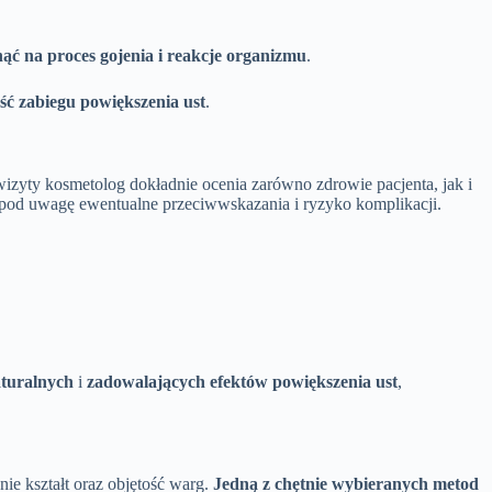
ąć na proces gojenia i reakcje organizmu
.
ść zabiegu powiększenia ust
.
izyty kosmetolog dokładnie ocenia zarówno zdrowie pacjenta, jak i
c pod uwagę ewentualne przeciwwskazania i ryzyko komplikacji.
turalnych
i
zadowalających efektów powiększenia ust
,
ie kształt oraz objętość warg.
Jedną z chętnie wybieranych metod