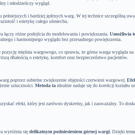
telny i młodzieńczy wygląd.
niu pełniejszych i bardziej jędrnych warg. W tej technice szczególną uw
zistość i estetykę całego uśmiechu.
łączy różne podejścia do modelowania i powiększania.
Umożliwia t
uralnego i harmonijnego wyglądu bez przesadnego powiększenia.
e pozycję mięśnia wargowego, co sprawia, że górna warga wygląda na p
zą dbałością o estetykę, komfort oraz bezpieczeństwo pacjentów.
warg poprzez subtelne zwiększenie objętości czerwieni wargowej.
Efe
żenie sztuczności.
Metoda ta
idealnie nadaje się do korekcji kształtu u
uzyskać efekt, który jest zarówno dyskretny, jak i zauważalny. To dos
ra wyróżnia się
delikatnym podniesieniem górnej wargi
. Dzięki temu