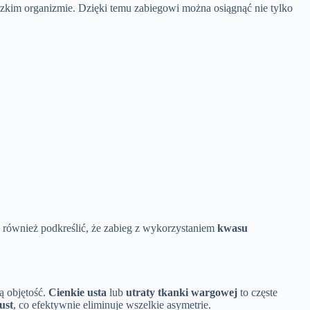
udzkim organizmie. Dzięki temu zabiegowi można osiągnąć nie tylko
o również podkreślić, że zabieg z wykorzystaniem
kwasu
ą objętość.
Cienkie usta
lub
utraty tkanki wargowej
to częste
ust
, co efektywnie eliminuje wszelkie asymetrie.