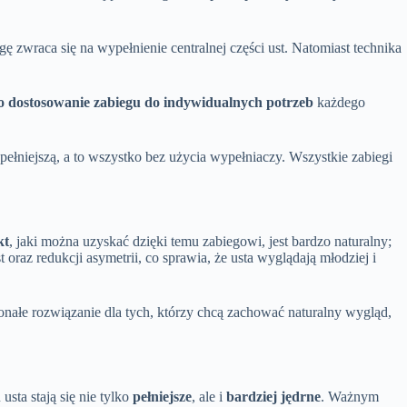
agę zwraca się na wypełnienie centralnej części ust. Natomiast technika
o dostosowanie zabiegu do indywidualnych potrzeb
każdego
ełniejszą, a to wszystko bez użycia wypełniaczy. Wszystkie zabiegi
kt
, jaki można uzyskać dzięki temu zabiegowi, jest bardzo naturalny;
st oraz redukcji asymetrii, co sprawia, że usta wyglądają młodziej i
konałe rozwiązanie dla tych, którzy chcą zachować naturalny wygląd,
 usta stają się nie tylko
pełniejsze
, ale i
bardziej jędrne
. Ważnym