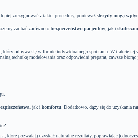
eż lepiej zrezygnować z takiej procedury, ponieważ
sterydy mogą wpłyn
możemy zadbać zarówno o
bezpieczeństwo pacjentów
, jak i
skuteczno
który odbywa się w formie indywidualnego spotkania. W trakcie tej w
ptymalną technikę modelowania oraz odpowiedni preparat, zawsze biorą
gu.
ezpieczeństwa
, jak i
komfortu
. Dodatkowo, dąży się do uzyskania
na
iu?
, które pozwalają uzyskać naturalne rezultaty, poprawiając jednocześn