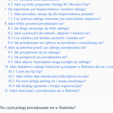
6.2
Jakie są cechy preparatów Stylage M i Revolax Fine?
7
Jak zapewniane jest bezpieczeństwo i komfort zabiegu?
7.1
Jakie procedury stosuje się dla bezpieczeństwa pacjenta?
7.2
Czy podczas zabiegu stosowane jest znieczulenie miejscowe?
8
Jakie efekty przynosi powiększanie ust?
8.1
Jak długo utrzymuje się efekt zabiegu?
8.2
Jakie są korzyści dla estetyki, objętości i konturu ust?
8.3
Czy możliwa jest korekta asymetrii i kształtu ust?
8.4
Jak powiększanie ust wpływa na nawilżenie i rewitalizację ust?
9
Jakie są zalecenia przed i po zabiegu powiększania ust?
9.1
Jak przygotować się do zabiegu?
9.2
Jak postępować po powiększeniu ust?
9.3
Jakie objawy niepożądane mogą wystąpić po zabiegu?
10
Jakie dodatkowe zabiegi estetyczne są dostępne w Radomiu dla ust i twa
10.1
Czym jest lip flip?
10.2
Jakie efekty daje mezoterapia mikroigłowa na usta?
10.3
Na czym polega peeling ust i maska nawilżająca?
10.4
Jak działają egzosomy i terapia regeneracyjna?
11
Gdzie skorzystać z powiększania ust w Radomiu?
Na czym polega powiększanie ust w Radomiu?