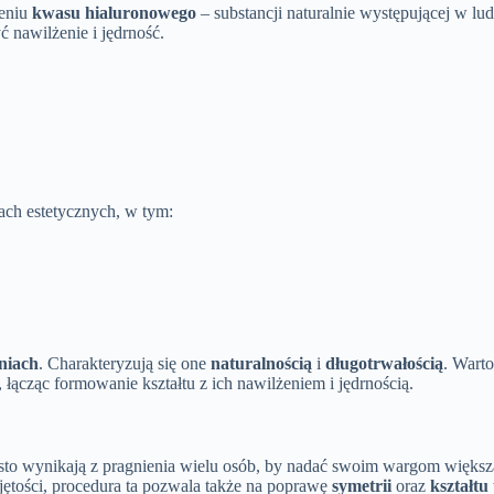
zeniu
kwasu hialuronowego
– substancji naturalnie występującej w l
 nawilżenie i jędrność.
ach estetycznych, w tym:
niach
. Charakteryzują się one
naturalnością
i
długotrwałością
. Wart
łącząc formowanie kształtu z ich nawilżeniem i jędrnością.
sto wynikają z pragnienia wielu osób, by nadać swoim wargom większ
jętości, procedura ta pozwala także na poprawę
symetrii
oraz
kształtu 