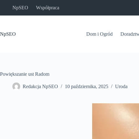
Przejdź
NpSEO
Współpraca
do
treści
NpSEO
Dom i Ogród
Doradzt
Powiększanie ust Radom
Redakcja NpSEO
10 października, 2025
Uroda