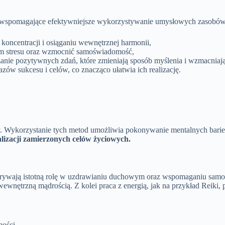
i wspomagające efektywniejsze wykorzystywanie umysłowych zasobów
a koncentracji i osiąganiu wewnętrznej harmonii,
om stresu oraz wzmocnić samoświadomość,
anie pozytywnych zdań, które zmieniają sposób myślenia i wzmacniają
ów sukcesu i celów, co znacząco ułatwia ich realizację.
y. Wykorzystanie tych metod umożliwia pokonywanie mentalnych barier
lizacji zamierzonych celów życiowych.
grywają istotną rolę w uzdrawianiu duchowym oraz wspomaganiu samor
 wewnętrzną mądrością. Z kolei praca z energią, jak na przykład Reik
ości,