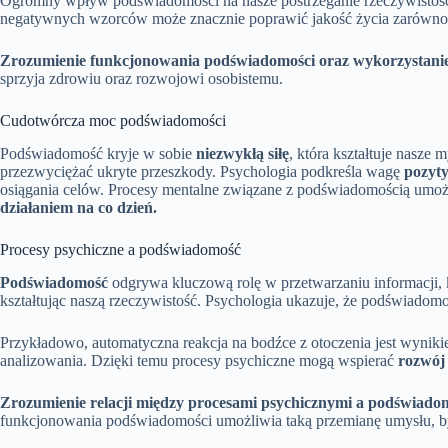
Ogromny wpływ podświadomości na nasze postrzeganie rzeczywistości 
negatywnych wzorców może znacznie poprawić jakość życia zarówno 
Zrozumienie funkcjonowania podświadomości oraz wykorzystanie j
sprzyja zdrowiu oraz rozwojowi osobistemu.
Cudotwórcza moc podświadomości
Podświadomość kryje w sobie
niezwykłą siłę
, która kształtuje nasze
przezwyciężać ukryte przeszkody. Psychologia podkreśla wagę
pozyt
osiągania celów. Procesy mentalne związane z podświadomością umożl
działaniem na co dzień.
Procesy psychiczne a podświadomość
Podświadomość
odgrywa kluczową rolę w przetwarzaniu informacji, k
kształtując naszą rzeczywistość. Psychologia ukazuje, że podświad
Przykładowo, automatyczna reakcja na bodźce z otoczenia jest wyniki
analizowania. Dzięki temu procesy psychiczne mogą wspierać
rozwój 
Zrozumienie relacji między procesami psychicznymi a podświadomo
funkcjonowania podświadomości umożliwia taką przemianę umysłu, by