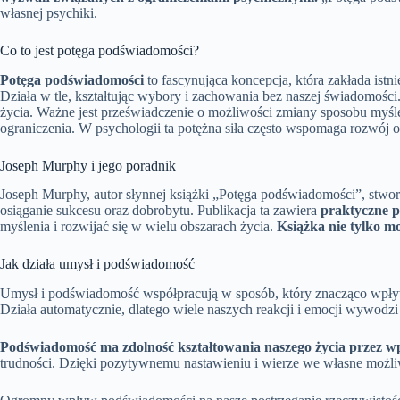
własnej psychiki.
Co to jest potęga podświadomości?
Potęga podświadomości
to fascynująca koncepcja, która zakłada ist
Działa w tle, kształtując wybory i zachowania bez naszej świadomośc
życia. Ważne jest przeświadczenie o możliwości zmiany sposobu myś
ograniczenia. W psychologii ta potężna siła często wspomaga rozwój 
Joseph Murphy i jego poradnik
Joseph Murphy, autor słynnej książki „Potęga podświadomości”, stwor
osiąganie sukcesu oraz dobrobytu. Publikacja ta zawiera
praktyczne 
myślenia i rozwijać się w wielu obszarach życia.
Książka nie tylko mo
Jak działa umysł i podświadomość
Umysł i podświadomość współpracują w sposób, który znacząco wpływa
Działa automatycznie, dlatego wiele naszych reakcji i emocji wywodzi s
Podświadomość ma zdolność kształtowania naszego życia przez wpł
trudności. Dzięki pozytywnemu nastawieniu i wierze we własne możl