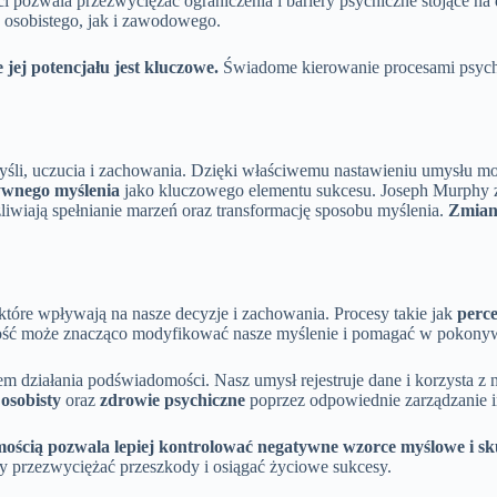
pozwala przezwyciężać ograniczenia i bariery psychiczne stojące na
osobistego, jak i zawodowego.
ej potencjału jest kluczowe.
Świadome kierowanie procesami psychi
 myśli, uczucia i zachowania. Dzięki właściwemu nastawieniu umysłu m
ywnego myślenia
jako kluczowego elementu sukcesu. Joseph Murphy 
iwiają spełnianie marzeń oraz transformację sposobu myślenia.
Zmiana
tóre wpływają na nasze decyzje i zachowania. Procesy takie jak
perce
omość może znacząco modyfikować nasze myślenie i pomagać w pokonyw
em działania podświadomości. Nasz umysł rejestruje dane i korzysta z
osobisty
oraz
zdrowie psychiczne
poprzez odpowiednie zarządzanie i
ścią pozwala lepiej kontrolować negatywne wzorce myślowe i skut
 przezwyciężać przeszkody i osiągać życiowe sukcesy.