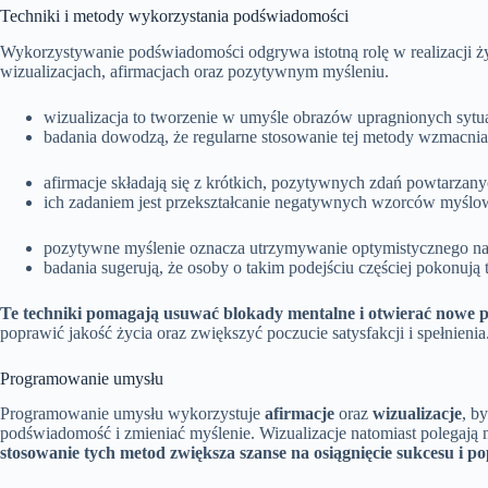
Techniki i metody wykorzystania podświadomości
Wykorzystywanie podświadomości odgrywa istotną rolę w realizacji ż
wizualizacjach, afirmacjach oraz pozytywnym myśleniu.
wizualizacja to tworzenie w umyśle obrazów upragnionych sytua
badania dowodzą, że regularne stosowanie tej metody wzmacni
afirmacje składają się z krótkich, pozytywnych zdań powtarzany
ich zadaniem jest przekształcanie negatywnych wzorców myślow
pozytywne myślenie oznacza utrzymywanie optymistycznego nas
badania sugerują, że osoby o takim podejściu częściej pokonują tr
Te techniki pomagają usuwać blokady mentalne i otwierać nowe p
poprawić jakość życia oraz zwiększyć poczucie satysfakcji i spełnienia
Programowanie umysłu
Programowanie umysłu wykorzystuje
afirmacje
oraz
wizualizacje
, b
podświadomość i zmieniać myślenie. Wizualizacje natomiast polegają
stosowanie tych metod zwiększa szanse na osiągnięcie sukcesu i po