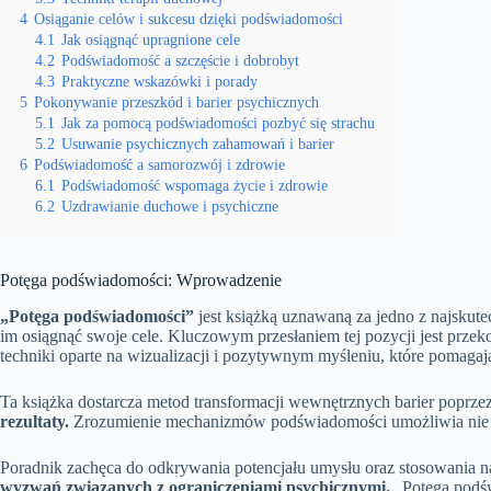
4
Osiąganie celów i sukcesu dzięki podświadomości
4.1
Jak osiągnąć upragnione cele
4.2
Podświadomość a szczęście i dobrobyt
4.3
Praktyczne wskazówki i porady
5
Pokonywanie przeszkód i barier psychicznych
5.1
Jak za pomocą podświadomości pozbyć się strachu
5.2
Usuwanie psychicznych zahamowań i barier
6
Podświadomość a samorozwój i zdrowie
6.1
Podświadomość wspomaga życie i zdrowie
6.2
Uzdrawianie duchowe i psychiczne
Potęga podświadomości: Wprowadzenie
„Potęga podświadomości”
jest książką uznawaną za jedno z najskute
im osiągnąć swoje cele. Kluczowym przesłaniem tej pozycji jest przek
techniki oparte na wizualizacji i pozytywnym myśleniu, które pomagają
Ta książka dostarcza metod transformacji wewnętrznych barier popr
rezultaty.
Zrozumienie mechanizmów podświadomości umożliwia nie tyl
Poradnik zachęca do odkrywania potencjału umysłu oraz stosowania 
wyzwań związanych z ograniczeniami psychicznymi.
„Potęga podśw