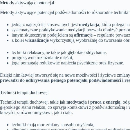
Metody aktywujące potencjał
Metody aktywujące potencjał podświadomości to różnorodne technik
jedną z najczęściej stosowanych jest
medytacja
, która polega n
systematyczne praktykowanie medytacji pozwala obniżyć pozi
innym skutecznym podejściem są
afirmacje
– regularne powtarz
z kolei
wizualizacje
wykorzystują wyobraźnię do tworzenia obraz
techniki relaksacyjne takie jak głębokie oddychanie,
progresywne rozluźnianie mięśni,
joga pomagają redukować napięcia psychiczne oraz fizyczne.
Dzięki nim łatwiej otworzyć się na nowe możliwości i życiowe zmian
prowadzi do odkrywania pełnego potencjału podświadomości i rea
Techniki terapii duchowej
Techniki terapii duchowej, takie jak
medytacja
i
praca z energią
, od
głębokiego stanu relaksu, co sprzyja kontaktowi z podświadomością i
korzyści zarówno umysłowi, jak i ciału.
techniki mają moc zmiany sposobu myślenia,
eliminują negatywne wzorce zakorzenione w naszej podświadom