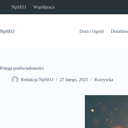
Przejdź
NpSEO
Współpraca
do
treści
NpSEO
Dom i Ogród
Doradzt
Potęga podświadomości
Redakcja NpSEO
27 lutego, 2025
Rozrywka