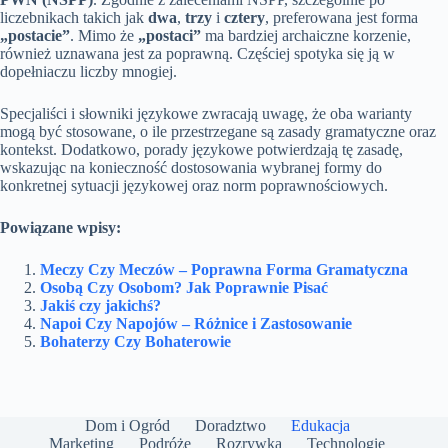
liczebnikach takich jak
dwa
,
trzy
i
cztery
, preferowana jest forma
„postacie”
. Mimo że
„postaci”
ma bardziej archaiczne korzenie,
również uznawana jest za poprawną. Częściej spotyka się ją w
dopełniaczu liczby mnogiej.
Specjaliści i słowniki językowe zwracają uwagę, że oba warianty
mogą być stosowane, o ile przestrzegane są zasady gramatyczne oraz
kontekst. Dodatkowo, porady językowe potwierdzają tę zasadę,
wskazując na konieczność dostosowania wybranej formy do
konkretnej sytuacji językowej oraz norm poprawnościowych.
Powiązane wpisy:
Meczy Czy Meczów – Poprawna Forma Gramatyczna
Osobą Czy Osobom? Jak Poprawnie Pisać
Jakiś czy jakichś?
Napoi Czy Napojów – Różnice i Zastosowanie
Bohaterzy Czy Bohaterowie
Dom i Ogród
Doradztwo
Edukacja
Marketing
Podróże
Rozrywka
Technologie