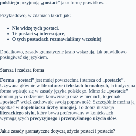
polskiego
przyjmują
„postaci”
jako formę prawidłową.
Przykładowo, w zdaniach takich jak:
Nie widzę tych postaci
,
Te postaci są interesujące
,
O tych postaciach rozmawialiśmy wcześniej
.
Dodatkowo, zasady gramatyczne jasno wskazują, jak prawidłowo
posługiwać się językiem.
Starsza i rzadsza forma
Forma „postaci”
jest mniej powszechna i starsza od
„postacie”
.
Używana głównie w
literaturze
i
tekstach formalnych
, ta tradycyjna
forma wpisuje się w zasady języka polskiego. Mimo że
„postacie”
dominują w codziennej konwersacji oraz w mediach, to jednak
„postaci”
wciąż zachowuje swoją poprawność. Szczególnie można ją
spotkać w
dopełniaczu liczby mnogiej
. To dobra ilustracja
literackiego stylu
, który bywa preferowany w kontekstach
wymagających
precyzyjnego
i
przemyślanego użycia słów
.
Jakie zasady gramatyczne dotyczą użycia postaci i postacie?