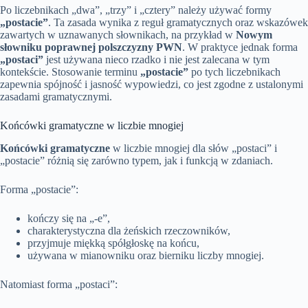
Po liczebnikach „dwa”, „trzy” i „cztery” należy używać formy
„postacie”
. Ta zasada wynika z reguł gramatycznych oraz wskazówek
zawartych w uznawanych słownikach, na przykład w
Nowym
słowniku poprawnej polszczyzny PWN
. W praktyce jednak forma
„postaci”
jest używana nieco rzadko i nie jest zalecana w tym
kontekście. Stosowanie terminu
„postacie”
po tych liczebnikach
zapewnia spójność i jasność wypowiedzi, co jest zgodne z ustalonymi
zasadami gramatycznymi.
Końcówki gramatyczne w liczbie mnogiej
Końcówki gramatyczne
w liczbie mnogiej dla słów „postaci” i
„postacie” różnią się zarówno typem, jak i funkcją w zdaniach.
Forma „postacie”:
kończy się na „-e”,
charakterystyczna dla żeńskich rzeczowników,
przyjmuje miękką spółgłoskę na końcu,
używana w mianowniku oraz bierniku liczby mnogiej.
Natomiast forma „postaci”: