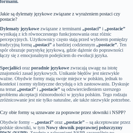
formami.
Jakie są dylematy językowe związane z wyrażeniem postaci czy
postacie?
Dylematy językowe
związane z terminami
„postaci”
i
„postacie”
wynikają z ich równoczesnego funkcjonowania oraz różnic
percepcyjnych. Użytkownicy często stają przed wyborem pomiędzy
tradycyjną formą
„postaci”
a bardziej codziennym
„postacie”
. Ten
spór obrazuje purystykę językową, gdzie dążenie do poprawności
łączy się z emocjonalnym podejściem do ewolucji języka.
Specjaliści
oraz
poradnie językowe
zwracają uwagę na istotę
znajomości zasad językowych. Unikanie błędów jest niezwykle
ważne. Obydwie formy mają swoje miejsce w polskim, jednak to
kontekst i normy stylistyczne decydują o ich zastosowaniu. Dyskusje
na temat
„postaci”
i
„postacie”
są odzwierciedleniem szerszego
problemu akceptacji różnorodności w języku polskim. Tego rodzaju
zróżnicowanie jest nie tylko naturalne, ale także niezwykle potrzebne.
Czy obie formy są uznawane za poprawne przez słowniki i NSPP?
Obydwie formy –
„postaci”
oraz
„postacie”
– są akceptowane przez
polskie słowniki, w tym
Nowy słownik poprawnej polszczyzny
PWN (NSPP)
. Zgodnie z zaleceniami NSPP, szczególnie po