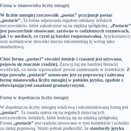
Forma w mianowniku liczby mnogiej
W liczbie mnogiej rzeczownik „postać” przyjmuje postać
„postacie”.
Ta forma odpowiada regułom odmiany żeńskich
rzeczowników, które zakończone są na miękką spółgłoskę.
„Postacie”
jest powszechnie stosowane, zarówno w codziennych rozmowach,
jak i w mediach, co czyni ją bardzo rozpoznawalną.
Językoznawcy
oraz normatywne słowniki mocno rekomendują tę wersję jako
standardową.
Choć forma „postaci” również istnieje i czasami jest używana,
pojawia się znacznie rzadziej.
Zazwyczaj ma bardziej literacki
wydźwięk, co może wprowadzać pewne zamieszanie w kontekście.
Z
tego powodu „postacie” uznawane jest za poprawną i zalecaną
formę mianownika liczby mnogiej w polskim języku, zgodnie z
obowiązującymi zasadami gramatycznymi.
Forma w dopełniaczu liczby mnogiej
W dopełniaczu liczby mnogiej właściwą i rekomendowaną formą jest
„postaci”
. Ta zasada opiera się na regułach dotyczących
rzeczowników żeńskich, które kończą się na miękką spółgłoskę.
Forma
„postacie”
jest rzadziej stosowana w tym kontekście i uchodzi
za mniej poprawną. Warto jednak podkreślić, że
standardy języka