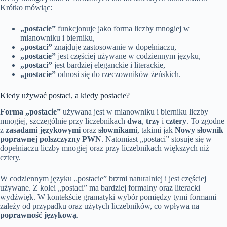
Krótko mówiąc:
„postacie”
funkcjonuje jako forma liczby mnogiej w
mianowniku i bierniku,
„postaci”
znajduje zastosowanie w dopełniaczu,
„postacie”
jest częściej używane w codziennym języku,
„postaci”
jest bardziej eleganckie i literackie,
„postacie”
odnosi się do rzeczowników żeńskich.
Kiedy używać postaci, a kiedy postacie?
Forma „postacie”
używana jest w mianowniku i bierniku liczby
mnogiej, szczególnie przy liczebnikach
dwa
,
trzy
i
cztery
. To zgodne
z
zasadami językowymi
oraz
słownikami
, takimi jak
Nowy słownik
poprawnej polszczyzny PWN
. Natomiast „postaci” stosuje się w
dopełniaczu liczby mnogiej oraz przy liczebnikach większych niż
cztery.
W codziennym języku „postacie” brzmi naturalniej i jest częściej
używane. Z kolei „postaci” ma bardziej formalny oraz literacki
wydźwięk. W kontekście gramatyki wybór pomiędzy tymi formami
zależy od przypadku oraz użytych liczebników, co wpływa na
poprawność językową
.