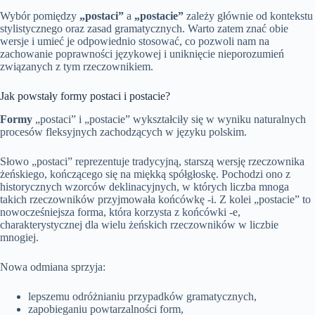
Wybór pomiędzy
„postaci”
a
„postacie”
zależy głównie od kontekstu
stylistycznego oraz zasad gramatycznych. Warto zatem znać obie
wersje i umieć je odpowiednio stosować, co pozwoli nam na
zachowanie poprawności językowej i uniknięcie nieporozumień
związanych z tym rzeczownikiem.
Jak powstały formy postaci i postacie?
Formy
„postaci” i „postacie” wykształciły się w wyniku naturalnych
procesów fleksyjnych zachodzących w języku polskim.
Słowo „postaci” reprezentuje tradycyjną, starszą wersję rzeczownika
żeńskiego, kończącego się na miękką spółgłoskę. Pochodzi ono z
historycznych wzorców deklinacyjnych, w których liczba mnoga
takich rzeczowników przyjmowała końcówkę -i. Z kolei „postacie” to
nowocześniejsza forma, która korzysta z końcówki -e,
charakterystycznej dla wielu żeńskich rzeczowników w liczbie
mnogiej.
Nowa odmiana sprzyja:
lepszemu odróżnianiu przypadków gramatycznych,
zapobieganiu powtarzalności form,