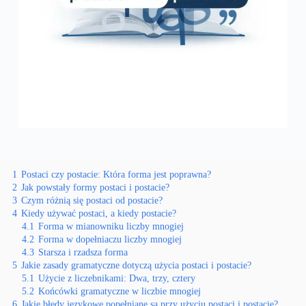
1
Postaci czy postacie: Która forma jest poprawna?
2
Jak powstały formy postaci i postacie?
3
Czym różnią się postaci od postacie?
4
Kiedy używać postaci, a kiedy postacie?
4.1
Forma w mianowniku liczby mnogiej
4.2
Forma w dopełniaczu liczby mnogiej
4.3
Starsza i rzadsza forma
5
Jakie zasady gramatyczne dotyczą użycia postaci i postacie?
5.1
Użycie z liczebnikami: Dwa, trzy, cztery
5.2
Końcówki gramatyczne w liczbie mnogiej
6
Jakie błędy językowe popełniane są przy użyciu postaci i postacie?