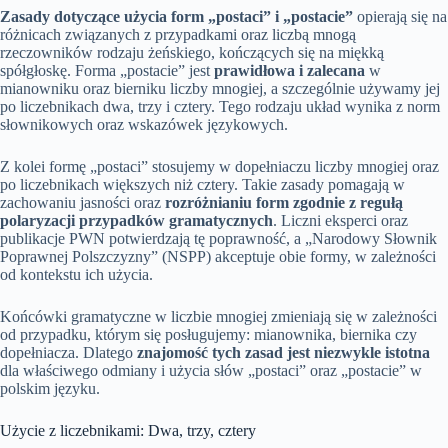
Zasady dotyczące użycia form „postaci” i „postacie”
opierają się na
różnicach związanych z przypadkami oraz liczbą mnogą
rzeczowników rodzaju żeńskiego, kończących się na miękką
spółgłoskę. Forma „postacie” jest
prawidłowa i zalecana
w
mianowniku oraz bierniku liczby mnogiej, a szczególnie używamy jej
po liczebnikach dwa, trzy i cztery. Tego rodzaju układ wynika z norm
słownikowych oraz wskazówek językowych.
Z kolei formę „postaci” stosujemy w dopełniaczu liczby mnogiej oraz
po liczebnikach większych niż cztery. Takie zasady pomagają w
zachowaniu jasności oraz
rozróżnianiu form zgodnie z regułą
polaryzacji przypadków gramatycznych
. Liczni eksperci oraz
publikacje PWN potwierdzają tę poprawność, a „Narodowy Słownik
Poprawnej Polszczyzny” (NSPP) akceptuje obie formy, w zależności
od kontekstu ich użycia.
Końcówki gramatyczne w liczbie mnogiej zmieniają się w zależności
od przypadku, którym się posługujemy: mianownika, biernika czy
dopełniacza. Dlatego
znajomość tych zasad jest niezwykle istotna
dla właściwego odmiany i użycia słów „postaci” oraz „postacie” w
polskim języku.
Użycie z liczebnikami: Dwa, trzy, cztery