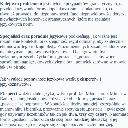
Kolejnym problemem
jest mylenie przypadków gramatycznych, na
przykład używanie formy dopełniacza zamiast mianownika, co
również prowadzi do niepoprawności. Inne nieprawidłowości dotyczą
niewłaściwych końcówek gramatycznych, które nie spełniają
językowych norm.
Specjaliści oraz poradnie językowe
podkreślają, jak ważne jest
rozumienie kontekstu oraz znajomość reguł odmiany, aby skutecznie
eliminować tego rodzaju błędy. Zrozumienie tych zasad jest kluczowe
dla utrzymania poprawności językowej. Dlatego warto być
świadomym zasad użycia form „postaci” i „postacie”, aby w ten
sposób uniknąć językowych dylematów i pomyłek zarówno w mowie,
jak i w piśmie.
Jak wygląda poprawność językowa według ekspertów i
językoznawców?
Eksperci
w dziedzinie języka, w tym prof. Jan Miodek oraz Mirosław
Bańko, jednogłośnie potwierdzają, że obie formy „postaci” oraz
„postacie” są poprawne. W kontekście liczby mnogiej, szczególnie w
mianowniku i bierniku, przeważnie spotyka się „postacie”, zwłaszcza
gdy używamy liczebników takich jak
dwa
,
trzy
czy
cztery
. Natomiast
forma „postaci” uchodzi za
starszą
oraz
bardziej literacką
, a jej
obecność najczęściej wiąże się z dopełniaczem liczby mnogiej.