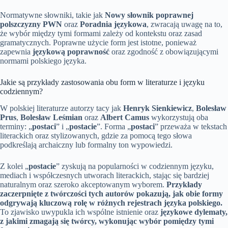
Normatywne słowniki, takie jak
Nowy słownik poprawnej
polszczyzny PWN
oraz
Poradnia językowa
, zwracają uwagę na to,
że wybór między tymi formami zależy od kontekstu oraz zasad
gramatycznych. Poprawne użycie form jest istotne, ponieważ
zapewnia
językową poprawność
oraz zgodność z obowiązującymi
normami polskiego języka.
Jakie są przykłady zastosowania obu form w literaturze i języku
codziennym?
W polskiej literaturze autorzy tacy jak
Henryk Sienkiewicz
,
Bolesław
Prus
,
Bolesław Leśmian
oraz
Albert Camus
wykorzystują oba
terminy: „
postaci
” i „
postacie
”. Forma „
postaci
” przeważa w tekstach
literackich oraz stylizowanych, gdzie za pomocą tego słowa
podkreślają archaiczny lub formalny ton wypowiedzi.
Z kolei „
postacie
” zyskują na popularności w codziennym języku,
mediach i współczesnych utworach literackich, stając się bardziej
naturalnym oraz szeroko akceptowanym wyborem.
Przykłady
zaczerpnięte z twórczości tych autorów pokazują, jak obie formy
odgrywają kluczową rolę w różnych rejestrach języka polskiego.
To zjawisko uwypukla ich wspólne istnienie oraz
językowe dylematy,
z jakimi zmagają się twórcy, wykonując wybór pomiędzy tymi