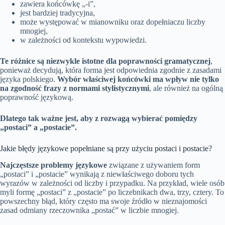
zawiera końcówkę „-i”,
jest bardziej tradycyjna,
może występować w mianowniku oraz dopełniaczu liczby
mnogiej,
w zależności od kontekstu wypowiedzi.
Te różnice są niezwykle istotne dla poprawności gramatycznej
,
ponieważ decydują, która forma jest odpowiednia zgodnie z zasadami
języka polskiego.
Wybór właściwej końcówki ma wpływ nie tylko
na zgodność frazy z normami stylistycznymi
, ale również na ogólną
poprawność językową.
Dlatego tak ważne jest, aby z rozwagą wybierać pomiędzy
„postaci” a „postacie”.
Jakie błędy językowe popełniane są przy użyciu postaci i postacie?
Najczęstsze problemy językowe
związane z używaniem form
„postaci” i „postacie” wynikają z niewłaściwego doboru tych
wyrazów w zależności od liczby i przypadku. Na przykład, wiele osób
myli formę „postaci” z „postacie” po liczebnikach dwa, trzy, cztery. To
powszechny błąd, który często ma swoje źródło w nieznajomości
zasad odmiany rzeczownika „postać” w liczbie mnogiej.