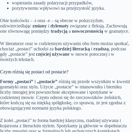
wspieraniu zasady polaryzacji przypadków,
pozytywnemu wpływowi na przejrzystość języka.
Obie końcówki – -i oraz -e – są obecne w polszczyźnie,
odzwierciedlając
zmiany
i
dylematy
związane z fleksją. Zachowują
one równowagę pomiędzy
tradycją
a
nowoczesnością
w gramatyce.
W literaturze oraz w codziennym używaniu obu form można spotkać,
chociaż „postaci” uchodzi za
bardziej literacką
i
rzadszą
, podczas
gdy „postacie” jest
częściej używane
w mowie potocznej i w
świeżych tekstach.
Czym różnią się postaci od postacie?
Formy „postaci”
i
„postacie”
różnią się przede wszystkim w kwestii
gramatyki oraz stylu. Użycie „postacie” w mianowniku i bierniku
liczby mnogiej jest powszechnie akceptowane i spotykane w
codziennej mowie. Często odnosi się do rzeczowników żeńskich,
które kończą się na miękką spółgłoskę, co sprawia, że jest zgodna z
obowiązującymi normami języka polskiego.
Z kolei „postaci” to forma bardziej klasyczna, rzadziej używana i
kojarzona z literackim stylem. Spotykamy ją głównie w dopełniaczu
liczby mnogiej oraz w formalnych lub archaicznych kontekstach.