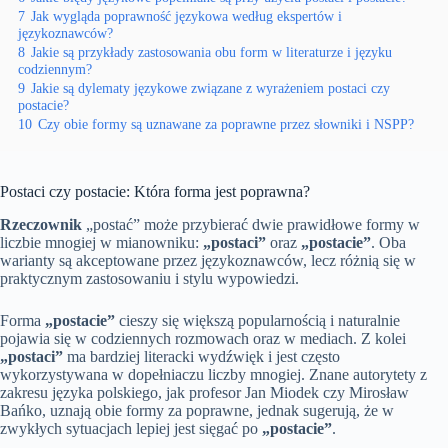
7
Jak wygląda poprawność językowa według ekspertów i
językoznawców?
8
Jakie są przykłady zastosowania obu form w literaturze i języku
codziennym?
9
Jakie są dylematy językowe związane z wyrażeniem postaci czy
postacie?
10
Czy obie formy są uznawane za poprawne przez słowniki i NSPP?
Postaci czy postacie: Która forma jest poprawna?
Rzeczownik
„postać” może przybierać dwie prawidłowe formy w
liczbie mnogiej w mianowniku:
„postaci”
oraz
„postacie”
. Oba
warianty są akceptowane przez językoznawców, lecz różnią się w
praktycznym zastosowaniu i stylu wypowiedzi.
Forma
„postacie”
cieszy się większą popularnością i naturalnie
pojawia się w codziennych rozmowach oraz w mediach. Z kolei
„postaci”
ma bardziej literacki wydźwięk i jest często
wykorzystywana w dopełniaczu liczby mnogiej. Znane autorytety z
zakresu języka polskiego, jak profesor Jan Miodek czy Mirosław
Bańko, uznają obie formy za poprawne, jednak sugerują, że w
zwykłych sytuacjach lepiej jest sięgać po
„postacie”
.