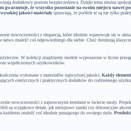
niają dodatkowy poziom bezpieczeństwa. Dzięki temu można spokojni
m gwarantuje, że wszystko pozostanie na swoim miejscu nawet p
i
wysokiej jakości materiały
sprawiają, że portfele te są nie tylko prak
czenie nowoczesności z elegancją, które idealnie wpasowuje się w ak
e łatwo znaleźć coś odpowiedniego dla siebie. Choć dominują klasyczne
k i użyteczne. W kolekcji znajdziemy modele wyposażone w liczne przeg
zebom współczesnych użytkowników.
wykończenia wykonane z materiałów najwyższej jakości.
Każdy element
jących estetycznych i praktycznych dodatków do codziennego użytku
ączenie nowoczesności z najnowszymi trendami w świecie mody. Projekt
ortfeli są wyjątkowe detale, jak nietypowe zamki czy dekoracyjne akcen
la każdemu znaleźć coś idealnie pasującego do swojego stylu.
Produkt