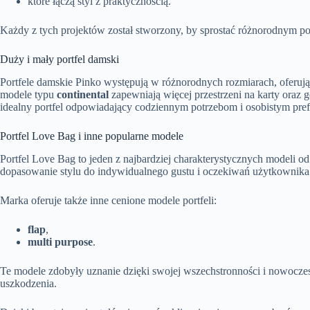
które łączą styl z praktycznością.
Każdy z tych projektów został stworzony, by sprostać różnorodnym p
Duży i mały portfel damski
Portfele damskie Pinko występują w różnorodnych rozmiarach, oferu
modele typu
continental
zapewniają więcej przestrzeni na karty oraz 
idealny portfel odpowiadający codziennym potrzebom i osobistym pre
Portfel Love Bag i inne popularne modele
Portfel Love Bag to jeden z najbardziej charakterystycznych modeli 
dopasowanie stylu do indywidualnego gustu i oczekiwań użytkownika
Marka oferuje także inne cenione modele portfeli:
flap
,
multi purpose
.
Te modele zdobyły uznanie dzięki swojej wszechstronności i nowoc
uszkodzenia.