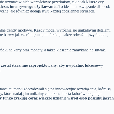
e trzymać w nich wartościowe przedmioty, takie jak
klucze
czy
odczas intensywnego użytkowania.
To idealne rozwiązanie dla osób
tyczne, ale również dodają stylu każdej codziennej stylizacji.
tualne trendy modowe. Każdy model wyróżnia się unikalnymi detalami
 barwy jak czerń i granat, nie brakuje także odważniejszych opcji,
ródki na karty oraz monety, a także kieszenie zamykane na suwak.
 został starannie zaprojektowany, aby uwydatnić luksusowy
.
anci tej marki zdecydowali się na innowacyjne rozwiązania, które są
ty, które nadają im unikalny charakter. Paleta kolorów obejmuje
y Pinko zyskują coraz większe uznanie wśród osób poszukujących