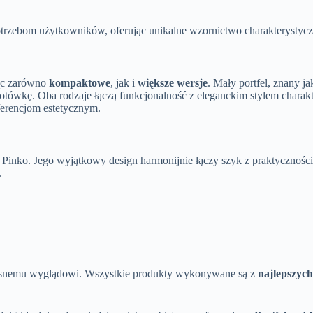
otrzebom użytkowników, oferując unikalne wzornictwo charakterystyc
jąc zarówno
kompaktowe
, jak i
większe wersje
. Mały portfel, znany j
gotówkę. Oba rodzaje łączą funkcjonalność z eleganckim stylem charak
ferencjom estetycznym.
od Pinko. Jego wyjątkowy design harmonijnie łączy szyk z praktycznoś
.
zesnemu wyglądowi. Wszystkie produkty wykonywane są z
najlepszyc