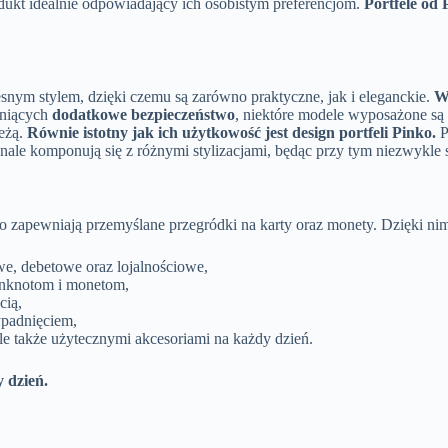
dukt idealnie odpowiadający ich osobistym preferencjom.
Portfele od 
nym stylem, dzięki czemu są zarówno praktyczne, jak i eleganckie.
W
eniących
dodatkowe bezpieczeństwo
, niektóre modele wyposażone są
eżą.
Równie istotny jak ich użytkowość jest design portfeli Pinko.
P
ale komponują się z różnymi stylizacjami, będąc przy tym niezwykle s
o zapewniają przemyślane przegródki na karty oraz monety. Dzięki nim o
owe, debetowe oraz lojalnościowe,
anknotom i monetom,
cią,
padnięciem,
ale także użytecznymi akcesoriami na każdy dzień.
y dzień.