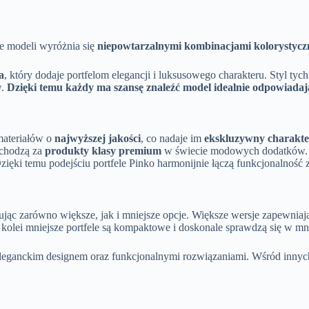
e modeli wyróżnia się
niepowtarzalnymi kombinacjami kolorystyc
a
, który dodaje portfelom elegancji i luksusowego charakteru. Styl ty
w.
Dzięki temu każdy ma szansę znaleźć model idealnie odpowiadają
materiałów o
najwyższej jakości
, co nadaje im
ekskluzywny charakte
 uchodzą za
produkty klasy premium
w świecie modowych dodatków. 
ięki temu podejściu portfele Pinko harmonijnie łączą funkcjonalność 
ując zarówno większe, jak i mniejsze opcje. Większe wersje zapewniają
kolei mniejsze portfele są kompaktowe i doskonale sprawdzą się w mn
 eleganckim designem oraz funkcjonalnymi rozwiązaniami. Wśród inny