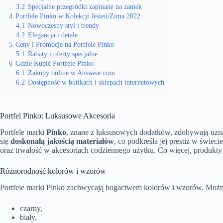
3.2
Specjalne przegródki zapinane na zamek
4
Portfele Pinko w Kolekcji Jesień/Zima 2022
4.1
Nowoczesny styl i trendy
4.2
Elegancja i detale
5
Ceny i Promocje na Portfele Pinko
5.1
Rabaty i oferty specjalne
6
Gdzie Kupić Portfele Pinko
6.1
Zakupy online w Answear.com
6.2
Dostępność w butikach i sklepach internetowych
Portfel Pinko: Luksusowe Akcesoria
Portfele marki
Pinko
, znane z luksusowych dodatków, zdobywają uzn
się
doskonałą jakością materiałów
, co podkreśla jej prestiż w świecie
oraz trwałość w akcesoriach codziennego użytku. Co więcej, produkty 
Różnorodność kolorów i wzorów
Portfele marki Pinko zachwycają bogactwem kolorów i wzorów. Można
czarny,
biały,