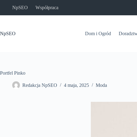
Przejdź
NpSEO
Współpraca
do
treści
NpSEO
Dom i Ogród
Doradzt
Portfel Pinko
Redakcja NpSEO
4 maja, 2025
Moda