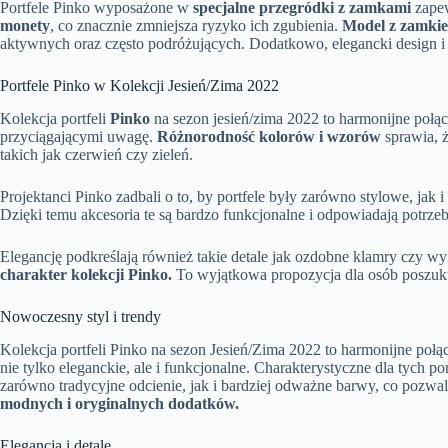
Portfele Pinko wyposażone w
specjalne przegródki z zamkami
zapew
monety
, co znacznie zmniejsza ryzyko ich zgubienia.
Model z zamkie
aktywnych oraz często podróżujących. Dodatkowo, elegancki design 
Portfele Pinko w Kolekcji Jesień/Zima 2022
Kolekcja portfeli
Pinko
na sezon jesień/zima 2022 to harmonijne połą
przyciągającymi uwagę.
Różnorodność kolorów i wzorów
sprawia, ż
takich jak czerwień czy zieleń.
Projektanci Pinko zadbali o to, by portfele były zarówno stylowe, ja
Dzięki temu akcesoria te są bardzo funkcjonalne i odpowiadają potr
Elegancję podkreślają również takie detale jak ozdobne klamry czy 
charakter kolekcji Pinko.
To wyjątkowa propozycja dla osób poszuku
Nowoczesny styl i trendy
Kolekcja portfeli Pinko na sezon Jesień/Zima 2022 to harmonijne poł
nie tylko eleganckie, ale i funkcjonalne. Charakterystyczne dla tych p
zarówno tradycyjne odcienie, jak i bardziej odważne barwy, co pozwa
modnych i oryginalnych dodatków.
Elegancja i detale