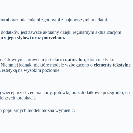
znymi
oraz odcieniami zgodnymi z najnowszymi trendami.
ch dodatków jest zawsze aktualny dzięki regularnym aktualizacjom
cy jego stylowi oraz potrzebom.
r
. Głównym surowcem jest
skóra naturalna
, która nie tylko
Niemniej jednak, niektóre modele wzbogacono o
elementy tekstylne
z estetyką na wysokim poziomie.
 więcej przestrzeni na karty, gotówkę oraz dodatkowe przegródki, co
iejszych torebkach.
ch popularnych modeli można wymienić: