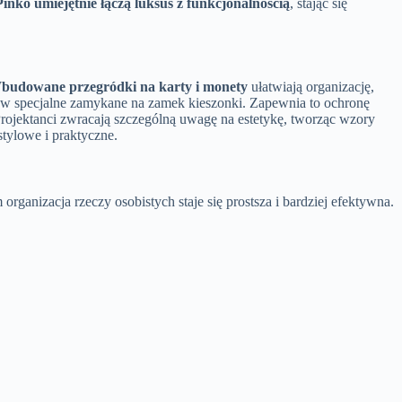
Pinko umiejętnie łączą luksus z funkcjonalnością
, stając się
budowane przegródki na karty i monety
ułatwiają organizację,
 w specjalne zamykane na zamek kieszonki. Zapewnia to ochronę
rojektanci zwracają szczególną uwagę na estetykę, tworząc wzory
tylowe i praktyczne.
rganizacja rzeczy osobistych staje się prostsza i bardziej efektywna.