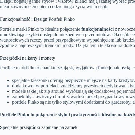
Dzięki bogatej gamie stylów i wzorów klienci mają szansę wybrać pro
nieodzownym elementem codziennego życia wielu osób.
Funkcjonalność i Design Portfeli Pinko
Portfele marki Pinko to idealne połączenie
funkcjonalności
z nowoczes
umożliwiając szybki dostęp do niezbędnych przedmiotów. Dla osób c
wartościowych rzeczy przed przypadkowym wypadnięciem lub kradzi
zgodne z najnowszymi trendami mody. Dzięki temu te akcesoria doskon
Przegródki na karty i monety
Portfele marki Pinko charakteryzują się wyjątkową funkcjonalnością, c
specjalne kieszonki oferują bezpieczne miejsce na karty kredyt
dodatkowo, w portfelach znajdziemy przestrzeń dedykowaną b
modele takie jak zip around wyróżniają się dodatkową pojemnoś
zamek błyskawiczny chroni zawartość przed przypadkowym wy
portfele Pinko są nie tylko stylowymi dodatkami do garderoby, 
Portfele Pinko to połączenie stylu i praktyczności, idealne na każd
Specjalne przegródki zapinane na zamek