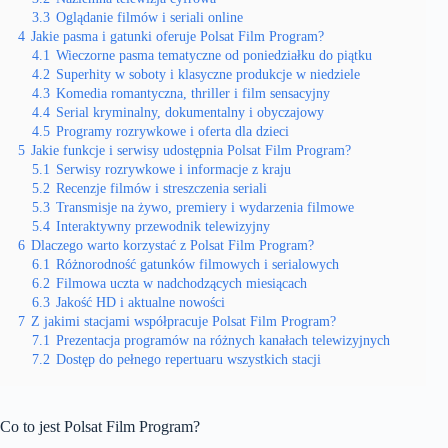
3.3
Oglądanie filmów i seriali online
4
Jakie pasma i gatunki oferuje Polsat Film Program?
4.1
Wieczorne pasma tematyczne od poniedziałku do piątku
4.2
Superhity w soboty i klasyczne produkcje w niedziele
4.3
Komedia romantyczna, thriller i film sensacyjny
4.4
Serial kryminalny, dokumentalny i obyczajowy
4.5
Programy rozrywkowe i oferta dla dzieci
5
Jakie funkcje i serwisy udostępnia Polsat Film Program?
5.1
Serwisy rozrywkowe i informacje z kraju
5.2
Recenzje filmów i streszczenia seriali
5.3
Transmisje na żywo, premiery i wydarzenia filmowe
5.4
Interaktywny przewodnik telewizyjny
6
Dlaczego warto korzystać z Polsat Film Program?
6.1
Różnorodność gatunków filmowych i serialowych
6.2
Filmowa uczta w nadchodzących miesiącach
6.3
Jakość HD i aktualne nowości
7
Z jakimi stacjami współpracuje Polsat Film Program?
7.1
Prezentacja programów na różnych kanałach telewizyjnych
7.2
Dostęp do pełnego repertuaru wszystkich stacji
Co to jest Polsat Film Program?