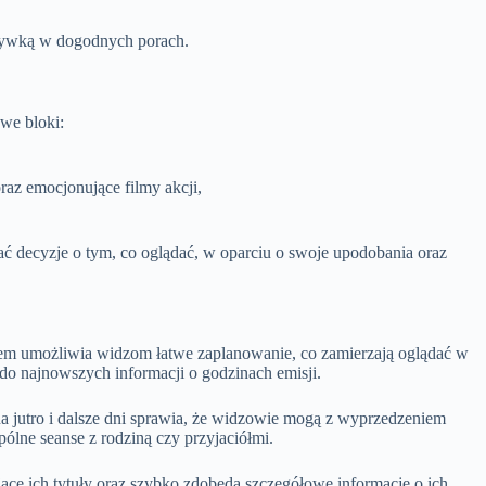
ozrywką w dogodnych porach.
we bloki:
raz emocjonujące filmy akcji,
decyzje o tym, co oglądać, w oparciu o swoje upodobania oraz
stem umożliwia widzom łatwe zaplanowanie, co zamierzają oglądać w
do najnowszych informacji o godzinach emisji.
na jutro i dalsze dni sprawia, że widzowie mogą z wyprzedzeniem
ólne seanse z rodziną czy przyjaciółmi.
jące ich tytuły oraz szybko zdobędą szczegółowe informacje o ich