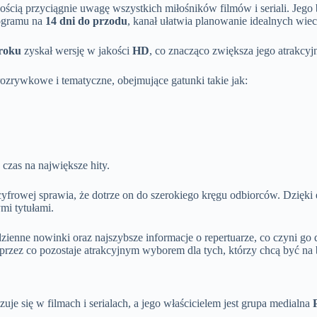
ością przyciągnie uwagę wszystkich miłośników filmów i seriali. Jego 
rogramu na
14 dni do przodu
, kanał ułatwia planowanie idealnych wi
roku
zyskał wersję w jakości
HD
, co znacząco zwiększa jego atrakcyj
rozrywkowe i tematyczne, obejmujące gatunki takie jak:
 czas na największe hity.
frowej sprawia, że dotrze on do szerokiego kręgu odbiorców. Dzięki el
mi tytułami.
dzienne nowinki oraz najszybsze informacje o repertuarze, co czyni go
o, przez co pozostaje atrakcyjnym wyborem dla tych, którzy chcą być n
zuje się w filmach i serialach, a jego właścicielem jest grupa medialna