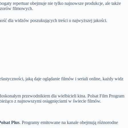
bogaty repertuar obejmuje nie tylko najnowsze produkcje, ale także
eczorów filmowych.
ność dla widzów poszukujących treści o najwyższej jakości.
astyczności, jaką daje oglądanie filmów i seriali online, każdy widz
 doskonałym przewodnikiem dla wielbicieli kina. Polsat Film Program
a bieżąco z najnowszymi osiągnięciami w świecie filmów.
Polsat Plus
. Programy emitowane na kanale obejmują różnorodne