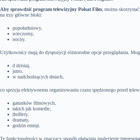
Aby sprawdzić program telewizyjny Polsat Film
, można skorzysta
na trzy główne bloki:
popołudniowy,
wieczorny,
nocny.
Użytkownicy mają do dyspozycji różnorodne opcje przeglądania. Mog
d dzisiaj,
jutro,
w nadchodzących dniach,
co sprzyja efektywnemu organizowaniu czasu spędzonego przed telew
gatunków filmowych,
takich jak komedie,
thrillery,
dramaty,
godzin emisji.
Te funkcjonalności w znaczący sposób ułatwiają znalezienie interesuj