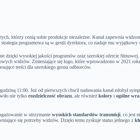
 tych, którzy cenią sobie produkcje niezależne. Kanał zapewnia widzo
 strategia programowa są w gestii dyrektora, co nadaje mu wyjątkowy st
ie dzięki wysokiej jakości programów oraz szerokiej ofercie filmowej.
nowych widzów. Zmieniające się logo, które wprowadzono w 2021 roku
esujące treści dla szerokiego grona odbiorców.
d godziną 11:00. Już od pierwszych chwil nadawania kanał zdobył sym
wiło nie tylko
rozdzielczość obrazu
, ale również
kolory
i
ogólne wra
angażowanie w utrzymanie
wysokich standardów transmisji
, co jest
ieniające się potrzeby widzów. Dzięki temu zyskuje status jednego z
kl