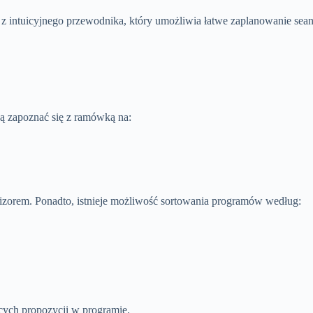
ć z intuicyjnego przewodnika, który umożliwia łatwe zaplanowanie se
ą zapoznać się z ramówką na:
izorem. Ponadto, istnieje możliwość sortowania programów według:
ących propozycji w programie.