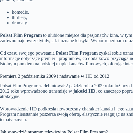
komedie,
thrillery,
dramaty.
Polsat Film Program
to ulubione miejsce dla pasjonatów kina, w tym
zarówno najnowsze tytuły, jak i uznane klasyki. Wybór repertuaru oraz
Od czasu swojego powstania
Polsat Film Program
zyskał sobie uznan
informacje dotyczące premier i programów, co dodatkowo przyciąga 
istotnym punktem na polskiej mapie kanałów filmowych, oferując inter
Premiera 2 października 2009 i nadawanie w HD od 2012
Polsat Film Program zadebiutował 2 października 2009 roku tuż prze
2012 roku wprowadzono transmisje w
jakości HD
, co znacząco popra
atrakcyjne.
Wprowadzenie HD podkreśla nowoczesny charakter kanału i jego za
Program nieustannie poszerza swoją ofertę, elastycznie reagując na zm
tematycznych.
Jak sprawdzić program telewizyjny Polsat Film Program?