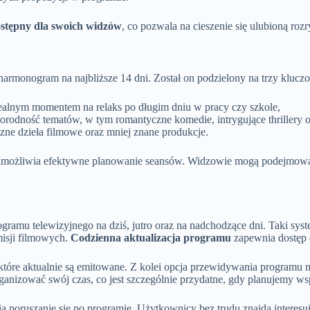
dostępny dla swoich widzów
, co pozwala na cieszenie się ulubioną r
armonogram na najbliższe 14 dni. Został on podzielony na trzy kluczo
 idealnym momentem na relaks po długim dniu w pracy czy szkole,
żnorodność tematów, w tym romantyczne komedie, intrygujące thrillery o
yczne dzieła filmowe oraz mniej znane produkcje.
 umożliwia efektywne planowanie seansów. Widzowie mogą podejmować 
ramu telewizyjnego na dziś, jutro oraz na nadchodzące dni. Taki sy
misji filmowych.
Codzienna aktualizacja programu
zapewnia dostęp 
 które aktualnie są emitowane. Z kolei opcja przewidywania programu 
ganizować swój czas, co jest szczególnie przydatne, gdy planujemy wsp
ia poruszanie się po programie. Użytkownicy bez trudu znajdą interesu