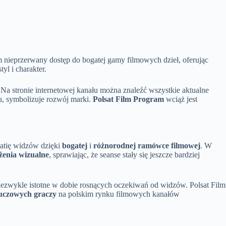
m nieprzerwany dostęp do bogatej gamy filmowych dzieł, oferując
yl i charakter.
 Na stronie internetowej kanału można znaleźć wszystkie aktualne
, symbolizuje rozwój marki.
Polsat Film Program
wciąż jest
patię widzów dzięki
bogatej
i
różnorodnej ramówce filmowej
. W
żenia wizualne
, sprawiając, że seanse stały się jeszcze bardziej
 niezwykle istotne w dobie rosnących oczekiwań od widzów. Polsat Film
uczowych graczy
na polskim rynku filmowych kanałów