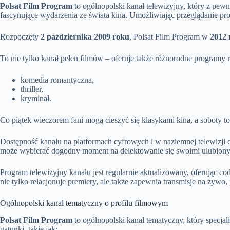
Polsat Film Program
to ogólnopolski kanał telewizyjny, który z pewn
fascynujące wydarzenia ze świata kina. Umożliwiając przeglądanie p
Rozpoczęty
2 października 2009 roku
, Polsat Film Program w
2012 
To nie tylko kanał pełen filmów – oferuje także różnorodne programy 
komedia romantyczna,
thriller,
kryminał.
Co piątek wieczorem fani mogą cieszyć się klasykami kina, a soboty to
Dostępność kanału na platformach cyfrowych i w naziemnej telewizji cy
może wybierać dogodny moment na delektowanie się swoimi ulubiony
Program telewizyjny kanału jest regularnie aktualizowany, oferując co
nie tylko relacjonuje premiery, ale także zapewnia transmisje na żyw
Ogólnopolski kanał tematyczny o profilu filmowym
Polsat Film Program
to ogólnopolski kanał tematyczny, który specjali
gatunki, takie jak: