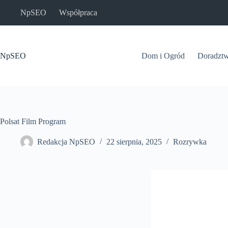
Przejdź
NpSEO
Współpraca
do
treści
NpSEO
Dom i Ogród
Doradzt
Polsat Film Program
Redakcja NpSEO
22 sierpnia, 2025
Rozrywka