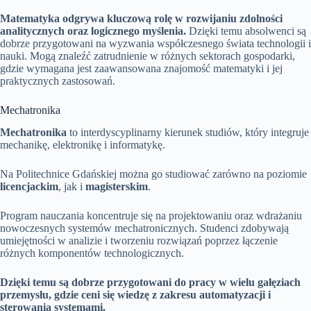
Matematyka odgrywa kluczową rolę w rozwijaniu zdolności
analitycznych oraz logicznego myślenia.
Dzięki temu absolwenci są
dobrze przygotowani na wyzwania współczesnego świata technologii i
nauki. Mogą znaleźć zatrudnienie w różnych sektorach gospodarki,
gdzie wymagana jest zaawansowana znajomość matematyki i jej
praktycznych zastosowań.
Mechatronika
Mechatronika
to interdyscyplinarny kierunek studiów, który integruje
mechanikę, elektronikę i informatykę.
Na Politechnice Gdańskiej można go studiować zarówno na poziomie
licencjackim
, jak i
magisterskim
.
Program nauczania koncentruje się na projektowaniu oraz wdrażaniu
nowoczesnych systemów mechatronicznych. Studenci zdobywają
umiejętności w analizie i tworzeniu rozwiązań poprzez łączenie
różnych komponentów technologicznych.
Dzięki temu są dobrze przygotowani do pracy w wielu gałęziach
przemysłu, gdzie ceni się wiedzę z zakresu automatyzacji i
sterowania systemami.