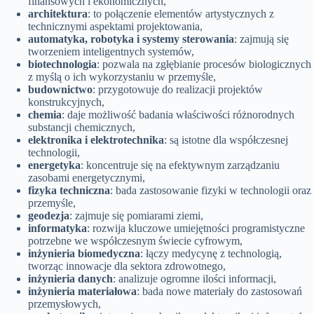
finansowych i ekonomicznych,
architektura
: to połączenie elementów artystycznych z
technicznymi aspektami projektowania,
automatyka, robotyka i systemy sterowania
: zajmują się
tworzeniem inteligentnych systemów,
biotechnologia
: pozwala na zgłębianie procesów biologicznych
z myślą o ich wykorzystaniu w przemyśle,
budownictwo
: przygotowuje do realizacji projektów
konstrukcyjnych,
chemia
: daje możliwość badania właściwości różnorodnych
substancji chemicznych,
elektronika i elektrotechnika
: są istotne dla współczesnej
technologii,
energetyka
: koncentruje się na efektywnym zarządzaniu
zasobami energetycznymi,
fizyka techniczna
: bada zastosowanie fizyki w technologii oraz
przemyśle,
geodezja
: zajmuje się pomiarami ziemi,
informatyka
: rozwija kluczowe umiejętności programistyczne
potrzebne we współczesnym świecie cyfrowym,
inżynieria biomedyczna
: łączy medycynę z technologią,
tworząc innowacje dla sektora zdrowotnego,
inżynieria danych
: analizuje ogromne ilości informacji,
inżynieria materiałowa
: bada nowe materiały do zastosowań
przemysłowych,