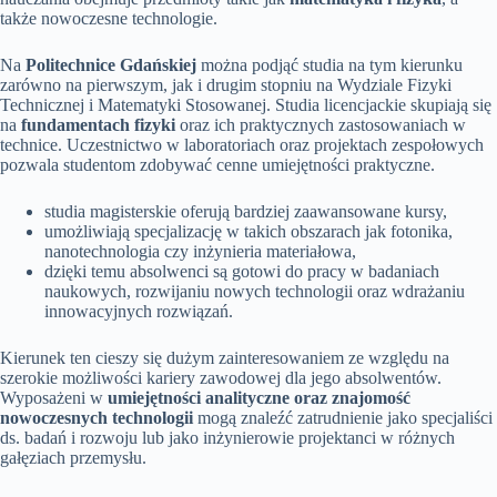
także nowoczesne technologie.
Na
Politechnice Gdańskiej
można podjąć studia na tym kierunku
zarówno na pierwszym, jak i drugim stopniu na Wydziale Fizyki
Technicznej i Matematyki Stosowanej. Studia licencjackie skupiają się
na
fundamentach fizyki
oraz ich praktycznych zastosowaniach w
technice. Uczestnictwo w laboratoriach oraz projektach zespołowych
pozwala studentom zdobywać cenne umiejętności praktyczne.
studia magisterskie oferują bardziej zaawansowane kursy,
umożliwiają specjalizację w takich obszarach jak fotonika,
nanotechnologia czy inżynieria materiałowa,
dzięki temu absolwenci są gotowi do pracy w badaniach
naukowych, rozwijaniu nowych technologii oraz wdrażaniu
innowacyjnych rozwiązań.
Kierunek ten cieszy się dużym zainteresowaniem ze względu na
szerokie możliwości kariery zawodowej dla jego absolwentów.
Wyposażeni w
umiejętności analityczne oraz znajomość
nowoczesnych technologii
mogą znaleźć zatrudnienie jako specjaliści
ds. badań i rozwoju lub jako inżynierowie projektanci w różnych
gałęziach przemysłu.