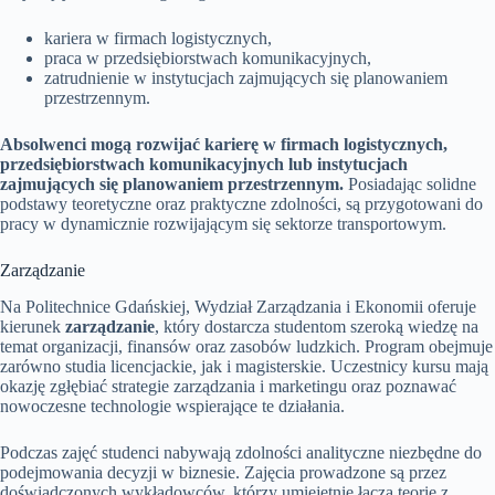
kariera w firmach logistycznych,
praca w przedsiębiorstwach komunikacyjnych,
zatrudnienie w instytucjach zajmujących się planowaniem
przestrzennym.
Absolwenci mogą rozwijać karierę w firmach logistycznych,
przedsiębiorstwach komunikacyjnych lub instytucjach
zajmujących się planowaniem przestrzennym.
Posiadając solidne
podstawy teoretyczne oraz praktyczne zdolności, są przygotowani do
pracy w dynamicznie rozwijającym się sektorze transportowym.
Zarządzanie
Na Politechnice Gdańskiej, Wydział Zarządzania i Ekonomii oferuje
kierunek
zarządzanie
, który dostarcza studentom szeroką wiedzę na
temat organizacji, finansów oraz zasobów ludzkich. Program obejmuje
zarówno studia licencjackie, jak i magisterskie. Uczestnicy kursu mają
okazję zgłębiać strategie zarządzania i marketingu oraz poznawać
nowoczesne technologie wspierające te działania.
Podczas zajęć studenci nabywają zdolności analityczne niezbędne do
podejmowania decyzji w biznesie. Zajęcia prowadzone są przez
doświadczonych wykładowców, którzy umiejętnie łączą teorię z