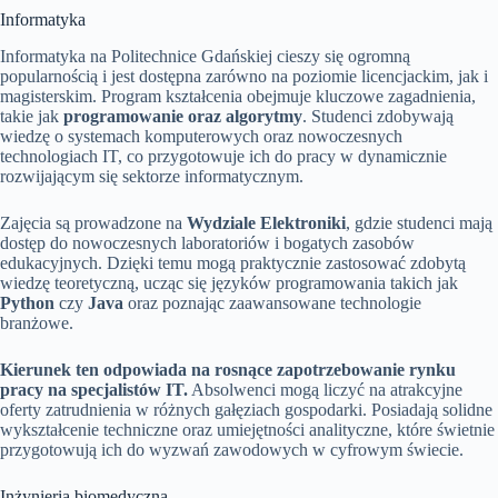
Informatyka
Informatyka na Politechnice Gdańskiej cieszy się ogromną
popularnością i jest dostępna zarówno na poziomie licencjackim, jak i
magisterskim. Program kształcenia obejmuje kluczowe zagadnienia,
takie jak
programowanie oraz algorytmy
. Studenci zdobywają
wiedzę o systemach komputerowych oraz nowoczesnych
technologiach IT, co przygotowuje ich do pracy w dynamicznie
rozwijającym się sektorze informatycznym.
Zajęcia są prowadzone na
Wydziale Elektroniki
, gdzie studenci mają
dostęp do nowoczesnych laboratoriów i bogatych zasobów
edukacyjnych. Dzięki temu mogą praktycznie zastosować zdobytą
wiedzę teoretyczną, ucząc się języków programowania takich jak
Python
czy
Java
oraz poznając zaawansowane technologie
branżowe.
Kierunek ten odpowiada na rosnące zapotrzebowanie rynku
pracy na specjalistów IT.
Absolwenci mogą liczyć na atrakcyjne
oferty zatrudnienia w różnych gałęziach gospodarki. Posiadają solidne
wykształcenie techniczne oraz umiejętności analityczne, które świetnie
przygotowują ich do wyzwań zawodowych w cyfrowym świecie.
Inżynieria biomedyczna