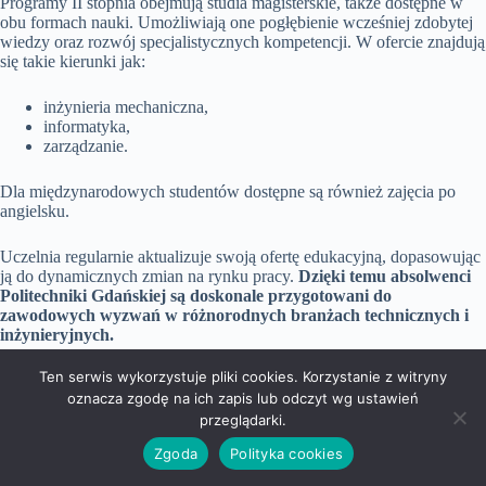
Programy II stopnia obejmują studia magisterskie, także dostępne w
obu formach nauki. Umożliwiają one pogłębienie wcześniej zdobytej
wiedzy oraz rozwój specjalistycznych kompetencji. W ofercie znajdują
się takie kierunki jak:
inżynieria mechaniczna,
informatyka,
zarządzanie.
Dla międzynarodowych studentów dostępne są również zajęcia po
angielsku.
Uczelnia regularnie aktualizuje swoją ofertę edukacyjną, dopasowując
ją do dynamicznych zmian na rynku pracy.
Dzięki temu absolwenci
Politechniki Gdańskiej są doskonale przygotowani do
zawodowych wyzwań w różnorodnych branżach technicznych i
inżynieryjnych.
Ten serwis wykorzystuje pliki cookies. Korzystanie z witryny
Studia I stopnia: stacjonarne i niestacjonarne
oznacza zgodę na ich zapis lub odczyt wg ustawień
Studia I stopnia na Politechnice Gdańskiej oferowane są zarówno w
przeglądarki.
trybie stacjonarnym
, jak i
niestacjonarnym
.
Zgoda
Polityka cookies
Opcja stacjonarna
jest idealna dla tych, którzy mogą regularnie