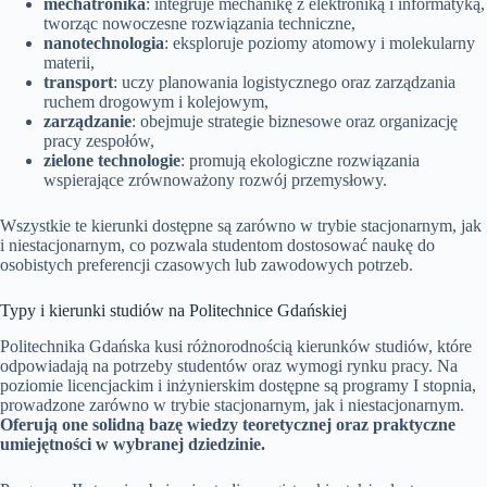
mechatronika
: integruje mechanikę z elektroniką i informatyką,
tworząc nowoczesne rozwiązania techniczne,
nanotechnologia
: eksploruje poziomy atomowy i molekularny
materii,
transport
: uczy planowania logistycznego oraz zarządzania
ruchem drogowym i kolejowym,
zarządzanie
: obejmuje strategie biznesowe oraz organizację
pracy zespołów,
zielone technologie
: promują ekologiczne rozwiązania
wspierające zrównoważony rozwój przemysłowy.
Wszystkie te kierunki dostępne są zarówno w trybie stacjonarnym, jak
i niestacjonarnym, co pozwala studentom dostosować naukę do
osobistych preferencji czasowych lub zawodowych potrzeb.
Typy i kierunki studiów na Politechnice Gdańskiej
Politechnika Gdańska kusi różnorodnością kierunków studiów, które
odpowiadają na potrzeby studentów oraz wymogi rynku pracy. Na
poziomie licencjackim i inżynierskim dostępne są programy I stopnia,
prowadzone zarówno w trybie stacjonarnym, jak i niestacjonarnym.
Oferują one solidną bazę wiedzy teoretycznej oraz praktyczne
umiejętności w wybranej dziedzinie.