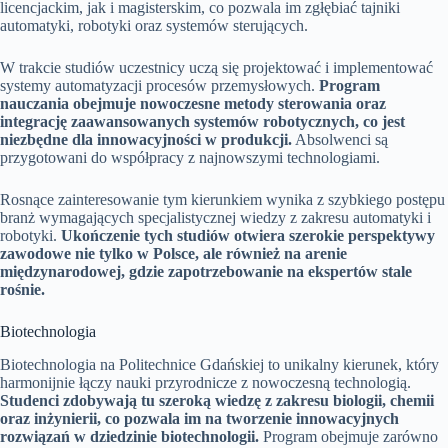
licencjackim, jak i magisterskim, co pozwala im zgłębiać tajniki
automatyki, robotyki oraz systemów sterujących.
W trakcie studiów uczestnicy uczą się projektować i implementować
systemy automatyzacji procesów przemysłowych.
Program
nauczania obejmuje nowoczesne metody sterowania oraz
integrację zaawansowanych systemów robotycznych, co jest
niezbędne dla innowacyjności w produkcji.
Absolwenci są
przygotowani do współpracy z najnowszymi technologiami.
Rosnące zainteresowanie tym kierunkiem wynika z szybkiego postępu
branż wymagających specjalistycznej wiedzy z zakresu automatyki i
robotyki.
Ukończenie tych studiów otwiera szerokie perspektywy
zawodowe nie tylko w Polsce, ale również na arenie
międzynarodowej, gdzie zapotrzebowanie na ekspertów stale
rośnie.
Biotechnologia
Biotechnologia na Politechnice Gdańskiej to unikalny kierunek, który
harmonijnie łączy nauki przyrodnicze z nowoczesną technologią.
Studenci zdobywają tu szeroką wiedzę z zakresu biologii, chemii
oraz inżynierii, co pozwala im na tworzenie innowacyjnych
rozwiązań w dziedzinie biotechnologii.
Program obejmuje zarówno