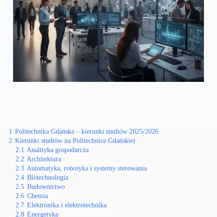
1
Politechnika Gdańska – kierunki studiów 2025/2026
2
Kierunki studiów na Politechnice Gdańskiej
2.1
Analityka gospodarcza
2.2
Architektura
2.3
Automatyka, robotyka i systemy sterowania
2.4
Biotechnologia
2.5
Budownictwo
2.6
Chemia
2.7
Elektronika i elektrotechnika
2.8
Energetyka