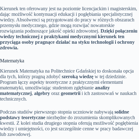
Kierunek ten oferowany jest na poziomie licencjackim i magisterskim,
dając możliwość kontynuacji edukacji i pogłębiania specjalistycznej
wiedzy. Absolwenci są przygotowani do pracy w różnych obszarach
przemysłu medycznego, gdzie mogą rozwijać nowatorskie
rozwiązania podnoszące jakość opieki zdrowotnej.
Dzięki połączeniu
wiedzy technicznej z praktykami medycznymi kierunek ten
przyciąga osoby pragnące działać na styku technologii i ochrony
zdrowia.
Matematyka
Kierunek Matematyka na Politechnice Gdańskiej to doskonała opcja
dla tych, którzy pragną zdobyć
szeroką wiedzę
w tej dziedzinie.
Program łączy aspekty teoretyczne z praktycznymi elementami
matematyki, umożliwiając studentom zgłębianie
analizy
matematycznej
,
algebry
oraz
geometrii
i ich zastosowań w naukach
technicznych.
Podczas studiów pierwszego stopnia uczniowie nabywają
solidne
podstawy teoretyczne
niezbędne do zrozumienia skomplikowanych
kwestii. Z kolei studia drugiego stopnia oferują możliwość pogłębienia
wiedzy i umiejętności, co jest szczególnie cenne w pracy badawczej
lub zawodowej.