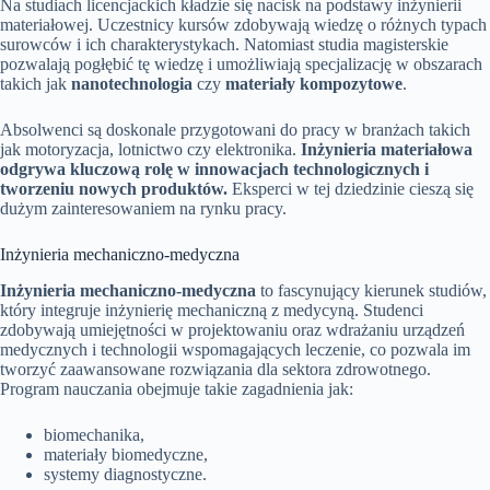
Na studiach licencjackich kładzie się nacisk na podstawy inżynierii
materiałowej. Uczestnicy kursów zdobywają wiedzę o różnych typach
surowców i ich charakterystykach. Natomiast studia magisterskie
pozwalają pogłębić tę wiedzę i umożliwiają specjalizację w obszarach
takich jak
nanotechnologia
czy
materiały kompozytowe
.
Absolwenci są doskonale przygotowani do pracy w branżach takich
jak motoryzacja, lotnictwo czy elektronika.
Inżynieria materiałowa
odgrywa kluczową rolę w innowacjach technologicznych i
tworzeniu nowych produktów.
Eksperci w tej dziedzinie cieszą się
dużym zainteresowaniem na rynku pracy.
Inżynieria mechaniczno-medyczna
Inżynieria mechaniczno-medyczna
to fascynujący kierunek studiów,
który integruje inżynierię mechaniczną z medycyną. Studenci
zdobywają umiejętności w projektowaniu oraz wdrażaniu urządzeń
medycznych i technologii wspomagających leczenie, co pozwala im
tworzyć zaawansowane rozwiązania dla sektora zdrowotnego.
Program nauczania obejmuje takie zagadnienia jak:
biomechanika,
materiały biomedyczne,
systemy diagnostyczne.