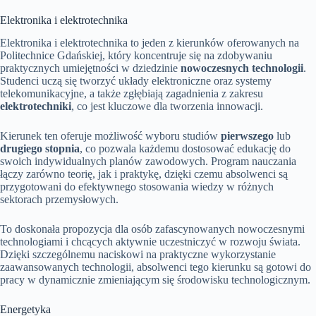
Elektronika i elektrotechnika
Elektronika i elektrotechnika to jeden z kierunków oferowanych na
Politechnice Gdańskiej, który koncentruje się na zdobywaniu
praktycznych umiejętności w dziedzinie
nowoczesnych technologii
.
Studenci uczą się tworzyć układy elektroniczne oraz systemy
telekomunikacyjne, a także zgłębiają zagadnienia z zakresu
elektrotechniki
, co jest kluczowe dla tworzenia innowacji.
Kierunek ten oferuje możliwość wyboru studiów
pierwszego
lub
drugiego stopnia
, co pozwala każdemu dostosować edukację do
swoich indywidualnych planów zawodowych. Program nauczania
łączy zarówno teorię, jak i praktykę, dzięki czemu absolwenci są
przygotowani do efektywnego stosowania wiedzy w różnych
sektorach przemysłowych.
To doskonała propozycja dla osób zafascynowanych nowoczesnymi
technologiami i chcących aktywnie uczestniczyć w rozwoju świata.
Dzięki szczególnemu naciskowi na praktyczne wykorzystanie
zaawansowanych technologii, absolwenci tego kierunku są gotowi do
pracy w dynamicznie zmieniającym się środowisku technologicznym.
Energetyka