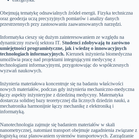
Obejmują tematykę odnawialnych źródeł energii. Fizyka techniczna
oraz geodezja uczą precyzyjnych pomiarów i analizy danych
przestrzennych przy zastosowaniu zaawansowanych narzędzi.
Informatyka cieszy się dużym zainteresowaniem ze względu na
dynamiczny rozwój sektora IT.
Studenci zdobywają tu zarówno
umiejętności programistyczne, jak i wiedzę o innowacyjnych
technologiach informacyjnych.
Kierunek inżynieria biomedyczna
umożliwia pracę nad projektami integrującymi medycynę z
technologiami informacyjnymi, przygotowując do współczesnych
wyzwań naukowych.
Inżynieria materiałowa koncentruje się na badaniu właściwości
nowych materiałów, podczas gdy inżynieria mechaniczno-medyczna
łączy aspekty inżynieryjne z dziedziną medycyny. Matematyka
dostarcza solidnej bazy teoretycznej dla licznych dziedzin nauki, a
mechatronika harmonijnie łączy mechanikę z elektroniką i
informatyką.
Nanotechnologia zajmuje się badaniem materiałów w skali
nanometrycznej, natomiast transport obejmuje zagadnienia związane z
logistyką oraz planowaniem systemów transportowych. Zarządzanie