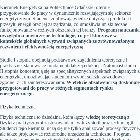
Kierunek Energetyka na Politechnice Gdańskiej oferuje
przygotowanie do pracy w dynamicznie rozwijającym się sektorze
energetycznym. Studenci zdobywają wiedzę dotyczącą produkcji i
przesyłu energii oraz jej zarządzania, co umożliwia im skuteczne
funkcjonowanie w różnych obszarach tej branży.
Program nauczania
uwzględnia nowoczesne technologie, co jest kluczowe w
kontekście globalnych wyzwań związanych ze zrównoważonym
rozwojem i efektywnością energetyczną.
Studia I stopnia obejmują podstawowe zagadnienia teoretyczne i
praktyczne, stanowiące fundament dalszej edukacji. Natomiast studia
II stopnia koncentrują się na specjalistycznych aspektach związanych z
energetyką, umożliwiając studentom wybór ścieżki zawodowej
zgodnej z ich zainteresowaniami.
W efekcie absolwenci są doskonale
przygotowani do pracy w różnych segmentach rynku
energetycznego.
Fizyka techniczna
Fizyka techniczna to dziedzina, która łączy
wiedzę teoretyczną z
fizyki
z praktycznymi zastosowaniami w inżynierii oraz technologii.
Studenci tego kierunku uczą się nie tylko analizować procesy fizyczne,
ale także projektować różnorodne urządzenia techniczne. Program
nauczania obejmuje przedmioty takie jak
matematyka i fizyka
, a