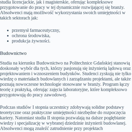
studia licencjackie, jak i magisterskie, oferując kompleksowe
przygotowanie do pracy w tej dynamicznie rozwijającej się branży.
Absolwenci mają możliwość wykorzystania swoich umiejętności w
takich sektorach jak:
przemysł farmaceutyczny,
ochrona środowiska,
produkcja żywności.
Budownictwo
Studia na kierunku Budownictwo na Politechnice Gdańskiej stanowią
doskonały wybór dla tych, którzy pasjonują się inżynierią lądową oraz
projektowaniem i wznoszeniem budynków. Studenci zyskują nie tylko
wiedzę o materiałach budowlanych i zarządzaniu projektami, ale także
poznają nowoczesne technologie stosowane w branży. Program łączy
teorię z praktyką, oferując zajęcia laboratoryjne, które kompleksowo
przygotowują do pracy zawodowej.
Podczas studiów I stopnia uczestnicy zdobywają solidne podstawy
teoretyczne oraz praktyczne umiejętności niezbędne do rozpoczęcia
kariery. Natomiast studia II stopnia pozwalają na dalsze pogłębianie
wiedzy i specjalizację w wybranej dziedzinie inżynierii budowlanej.
Absolwenci mogą znaleźć zatrudnienie przy projektach