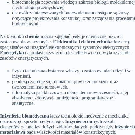
biotechnologia zapewnia wiedzę z zakresu biologii molekularnej
i technologii przemysłowej,
dla osób zainteresowanych budownictwem dostępne są kursy
dotyczące projektowania konstrukcji oraz zarządzania procesami
budowlanymi.
Na kierunku
chemia
można zgłębiać reakcje chemiczne oraz ich
zastosowanie w przemyśle.
Elektronika i elektrotechnika
kształcą
specjalistów od urządzeń elektronicznych i systemów elektrycznych.
Energetyka
natomiast poświęcona jest efektywnemu wykorzystaniu
zasobów energetycznych.
fizyka techniczna dostarcza wiedzy o zastosowaniach fizyki w
inżynierii,
geodezja zajmuje się pomiarami powierzchni ziemi oraz
tworzeniem map terenowych,
informatyka jest kluczowym elementem nowoczesności, a jej
absolwenci zdobywają umiejętności programistyczne i
analityczne.
Inżynieria biomedyczna
łączy technologie medyczne z mechaniką
dla rozwoju sprzętu medycznego.
Inżynieria danych
szkoli
ekspertów od analizy dużych zbiorów danych, podczas gdy
inżynieria
materiałowa
bada właściwości materiałów konstrukcyjnych.