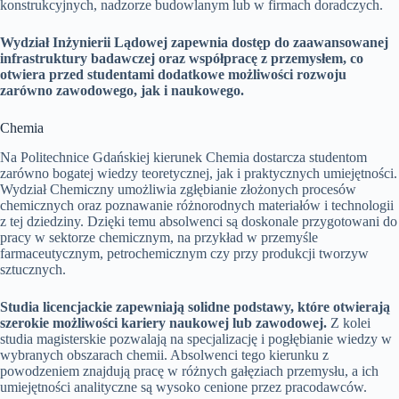
konstrukcyjnych, nadzorze budowlanym lub w firmach doradczych.
Wydział Inżynierii Lądowej zapewnia dostęp do zaawansowanej
infrastruktury badawczej oraz współpracę z przemysłem, co
otwiera przed studentami dodatkowe możliwości rozwoju
zarówno zawodowego, jak i naukowego.
Chemia
Na Politechnice Gdańskiej kierunek Chemia dostarcza studentom
zarówno bogatej wiedzy teoretycznej, jak i praktycznych umiejętności.
Wydział Chemiczny umożliwia zgłębianie złożonych procesów
chemicznych oraz poznawanie różnorodnych materiałów i technologii
z tej dziedziny. Dzięki temu absolwenci są doskonale przygotowani do
pracy w sektorze chemicznym, na przykład w przemyśle
farmaceutycznym, petrochemicznym czy przy produkcji tworzyw
sztucznych.
Studia licencjackie zapewniają solidne podstawy, które otwierają
szerokie możliwości kariery naukowej lub zawodowej.
Z kolei
studia magisterskie pozwalają na specjalizację i pogłębianie wiedzy w
wybranych obszarach chemii. Absolwenci tego kierunku z
powodzeniem znajdują pracę w różnych gałęziach przemysłu, a ich
umiejętności analityczne są wysoko cenione przez pracodawców.