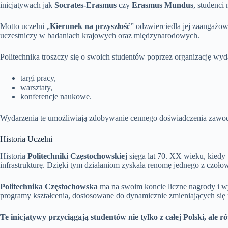
inicjatywach jak
Socrates-Erasmus
czy
Erasmus Mundus
, studenci
Motto uczelni „
Kierunek na przyszłość
” odzwierciedla jej zaangażow
uczestniczy w badaniach krajowych oraz międzynarodowych.
Politechnika troszczy się o swoich studentów poprzez organizację wyda
targi pracy,
warsztaty,
konferencje naukowe.
Wydarzenia te umożliwiają zdobywanie cennego doświadczenia zawod
Historia Uczelni
Historia
Politechniki Częstochowskiej
sięga lat 70. XX wieku, kiedy 
infrastrukturę. Dzięki tym działaniom zyskała renomę jednego z czo
Politechnika Częstochowska
ma na swoim koncie liczne nagrody i w
programy kształcenia, dostosowane do dynamicznie zmieniających się 
Te inicjatywy przyciągają studentów nie tylko z całej Polski, ale