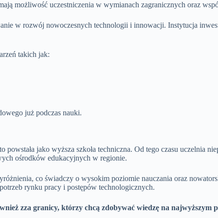
 mają możliwość uczestniczenia w wymianach zagranicznych oraz współ
anie w rozwój nowoczesnych technologii i innowacji. Instytucja inwestu
rzeń takich jak:
owego już podczas nauki.
to powstała jako wyższa szkoła techniczna. Od tego czasu uczelnia ni
łowych ośrodków edukacyjnych w regionie.
yróżnienia, co świadczy o wysokim poziomie nauczania oraz nowators
potrzeb rynku pracy i postępów technologicznych.
 również zza granicy, którzy chcą zdobywać wiedzę na najwyższym p