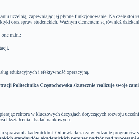
aniu uczelnią, zapewniając jej płynne funkcjonowanie. Na czele stoi
r
aktyki oraz spraw studenckich. Ważnym elementem są również dziekani
 one m.in.:
acji,
usług edukacyjnych i efektywność operacyjną.
racji Politechnika Częstochowska skutecznie realizuje swoje zam
pierając rektora w kluczowych decyzjach dotyczących rozwoju uczelni.
ości kształcenia i badań naukowych.
dzaniu sprawami akademickimi. Odpowiada za zatwierdzanie programów
okich standardów akademickich poprzez nadzór nad procesami ew