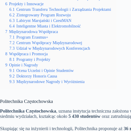
6
Projekty i Innowacje
6.1
Centrum Transferu Technologii i Zarządzania Projektami
6.2
Zintegrowany Program Rozwoju
6.3
Labirynt Marsjański i CzestMAN
6.4
Inteligentne Miasta i Elektromobilność
7
Międzynarodowa Współpraca
7.1
Program Erasmus+
7.2
Centrum Współpracy Międzynarodowej
7.3
Udział w Międzynarodowych Konferencjach
8
Współpraca i Promocja
8.1
Programy i Projekty
9
Opinie i Nagrody
9.1
Ocena Uczelni i Opinie Studentów
9.2
Doktorzy Honoris Causa
9.3
Międzynarodowe Nagrody i Wyróżnienia
Politechnika Częstochowska
Politechnika Częstochowska
, uznana instytucja techniczna założona
siedmiu wydziałach, kształcąc około
5 430 studentów
oraz zatrudniaj
Skupiając się na inżynierii i technologii, Politechnika proponuje aż
36 