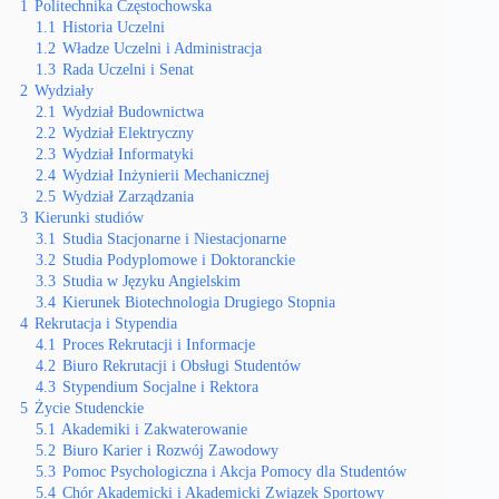
1
Politechnika Częstochowska
1.1
Historia Uczelni
1.2
Władze Uczelni i Administracja
1.3
Rada Uczelni i Senat
2
Wydziały
2.1
Wydział Budownictwa
2.2
Wydział Elektryczny
2.3
Wydział Informatyki
2.4
Wydział Inżynierii Mechanicznej
2.5
Wydział Zarządzania
3
Kierunki studiów
3.1
Studia Stacjonarne i Niestacjonarne
3.2
Studia Podyplomowe i Doktoranckie
3.3
Studia w Języku Angielskim
3.4
Kierunek Biotechnologia Drugiego Stopnia
4
Rekrutacja i Stypendia
4.1
Proces Rekrutacji i Informacje
4.2
Biuro Rekrutacji i Obsługi Studentów
4.3
Stypendium Socjalne i Rektora
5
Życie Studenckie
5.1
Akademiki i Zakwaterowanie
5.2
Biuro Karier i Rozwój Zawodowy
5.3
Pomoc Psychologiczna i Akcja Pomocy dla Studentów
5.4
Chór Akademicki i Akademicki Związek Sportowy