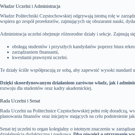
Władze Uczelni i Administracja
Władze Politechniki Częstochowskiej odgrywają istotną rolę w zarządz
wspiera go zespół prorektorów, zajmujących się obszarami nauki, dyd
Administracja uczelni obejmuje różnorodne działy i sekcje. Zajmują się
obsługą studentów i przyszłych kandydatów poprzez biura rekrut
zarządzaniem finansami,
kwestiami prawnymi uczelni.
Te działy ściśle współpracują ze sobą, aby zapewnić wysoki standard 
Dzięki skoordynowanym działaniom zarówno władz, jak i administ
rozwoju dla studentów oraz kadry akademickiej.
Rada Uczelni i Senat
Rada Uczelni na Politechnice Częstochowskiej pełni rolę doradczą, ws
planowania finansów oraz inicjatyw mających na celu podniesienie jak
Senat tej uczelni to organ kolegialny o istotnym znaczeniu w zarzą
działalnością dydaktyczną i naukową.
Dba również o utrzymanie wys