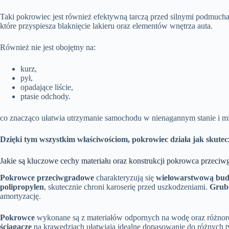
Taki pokrowiec jest również efektywną tarczą przed silnymi podmuch
które przyspiesza blaknięcie lakieru oraz elementów wnętrza auta.
Również nie jest obojętny na:
kurz,
pył,
opadające liście,
ptasie odchody.
co znacząco ułatwia utrzymanie samochodu w nienagannym stanie i min
Dzięki tym wszystkim właściwościom, pokrowiec działa jak skutec
Jakie są kluczowe cechy materiału oraz konstrukcji pokrowca przeci
Pokrowce przeciwgradowe
charakteryzują się
wielowarstwową bu
polipropylen
, skutecznie chroni karoserię przed uszkodzeniami.
Grubo
amortyzację.
Pokrowce
wykonane są z materiałów odpornych na wodę oraz różnoro
ściągacze
na krawędziach ułatwiają idealne dopasowanie do różnych t