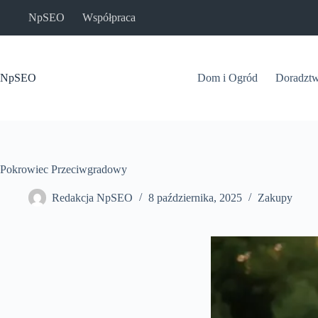
Przejdź
NpSEO
Współpraca
do
treści
NpSEO
Dom i Ogród
Doradzt
Pokrowiec Przeciwgradowy
Redakcja NpSEO
8 października, 2025
Zakupy