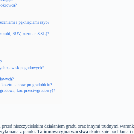
 pokrowca?
eceniami i pęknięciami szyb?
, kombi, SUV, rozmiar XXL)?
?
nych zjawisk pogodowych?
adowych?
kosztu napraw po gradobiciu?
iwgradowa, koc przeciwgradowy)?
u przed niszczycielskim działaniem gradu oraz innymi trudnymi war
 wykonaną z pianki.
Ta innowacyjna warstwa
skutecznie pochłania i