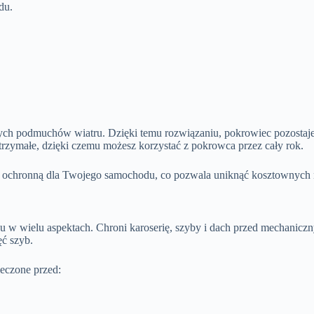
du.
nych podmuchów wiatru. Dzięki temu rozwiązaniu, pokrowiec pozostaj
trzymałe, dzięki czemu możesz korzystać z pokrowca przez cały rok.
ę ochronną dla Twojego samochodu, co pozwala uniknąć kosztownych n
u w wielu aspektach. Chroni karoserię, szyby i dach przed mechanic
ęć szyb.
ieczone przed: