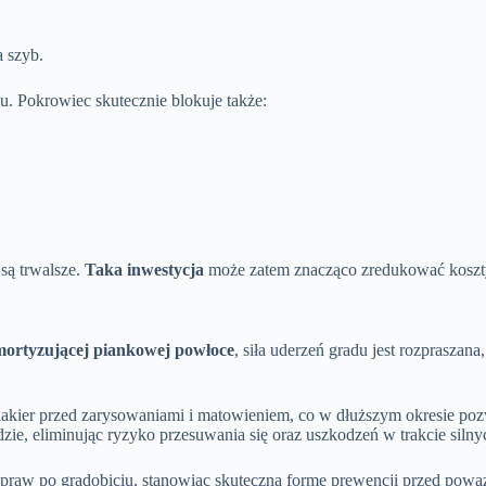
 szyb.
. Pokrowiec skutecznie blokuje także:
są trwalsze.
Taka inwestycja
może zatem znacząco zredukować koszty
ortyzującej piankowej powłoce
, siła uderzeń gradu jest rozpraszan
lakier przed zarysowaniami i matowieniem, co w dłuższym okresie poz
dzie, eliminując ryzyko przesuwania się oraz uszkodzeń w trakcie siln
praw po gradobiciu, stanowiąc skuteczną formę prewencji przed pow