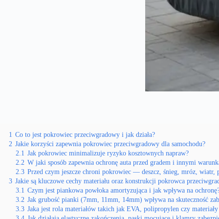
1
Co to jest pokrowiec przeciwgradowy i jak działa?
2
Jakie korzyści zapewnia pokrowiec przeciwgradowy dla samochodu?
2.1
Jak pokrowiec minimalizuje ryzyko kosztownych napraw?
2.2
W jaki sposób zapewnia ochronę auta przed gradem i innymi warun
2.3
Przed czym jeszcze chroni pokrowiec — deszcz, śnieg, mróz, wiatr, 
3
Jakie są kluczowe cechy materiału oraz konstrukcji pokrowca przeciwgr
3.1
Czym jest piankowa powłoka amortyzująca i jak wpływa na ochronę
3.2
Jak grubość pianki (7mm, 11mm, 14mm) wpływa na skuteczność zab
3.3
Jaka jest rola materiałów takich jak EVA, polipropylen czy materia
3.4
Jak działają elastyczne zakończenia, paski mocujące i klamry zabezpi