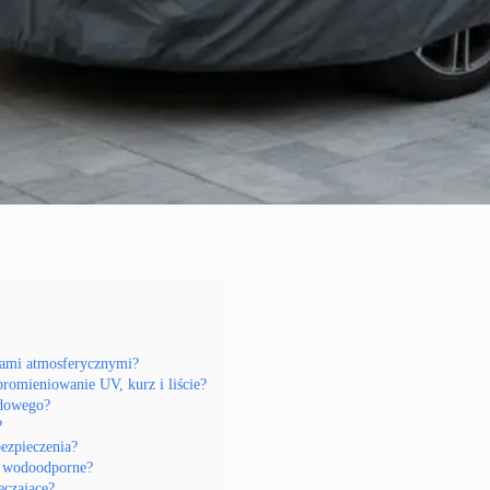
kami atmosferycznymi?
promieniowanie UV, kurz i liście?
adowego?
?
ezpieczenia?
ły wodoodporne?
eczające?