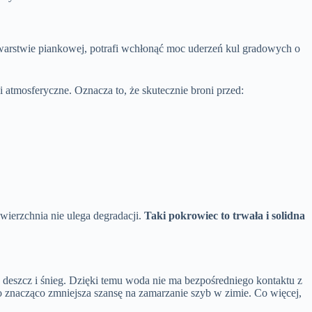
 warstwie piankowej, potrafi wchłonąć moc uderzeń kul gradowych o
atmosferyczne. Oznacza to, że skutecznie broni przed:
owierzchnia nie ulega degradacji.
Taki pokrowiec to trwała i solidna
a deszcz i śnieg. Dzięki temu woda nie ma bezpośredniego kontaktu z
o znacząco zmniejsza szansę na zamarzanie szyb w zimie. Co więcej,