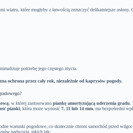
ami wiatru, które mogłyby z łatwością zniszczyć delikatniejsze osło
imalizuje potrzebę jego częstego mycia.
zna ochrona przez cały rok, niezależnie od kaprysów pogody.
wgradowego?
dową
, w której zastosowano
piankę amortyzującą uderzenia gradu
.
ść pianki
, która może wynosić
7, 11 lub 14 mm
, ma bezpośredni wp
dne warunki pogodowe, co skutecznie chroni samochód przed wilgoc
ypów nadwozia, takich jak: