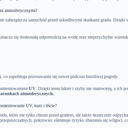
ami atmosferycznymi?
znie zabezpiecza samochód przed szkodliwymi skutkami gradu. Dzięki
znacza się doskonałą odpornością na wodę oraz nieprzychylne warunki 
ii, co zapobiega przesuwaniu się nawet podczas burzliwej pogody.
promieniowaniem
UV
. Dzięki temu lakier i szyby nie matowieją, a ich p
warunkach atmosferycznych.
omieniowanie UV, kurz i liście?
du, które nie tylko chroni przed gradem, ale także skutecznie odpych
zepuszczalnych, pokrowiec eliminuje ryzyko zbierania się wilgoci, c