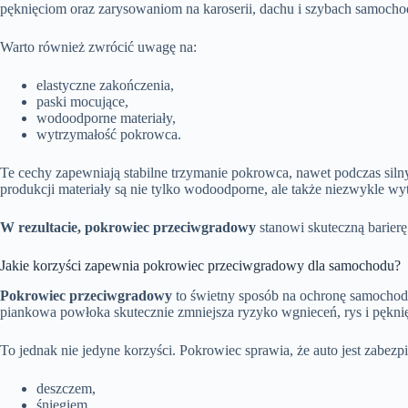
pęknięciom oraz zarysowaniom na karoserii, dachu i szybach samocho
Warto również zwrócić uwagę na:
elastyczne zakończenia,
paski mocujące,
wodoodporne materiały,
wytrzymałość pokrowca.
Te cechy zapewniają stabilne trzymanie pokrowca, nawet podczas sil
produkcji materiały są nie tylko wodoodporne, ale także niezwykle wy
W rezultacie, pokrowiec przeciwgradowy
stanowi skuteczną barier
Jakie korzyści zapewnia pokrowiec przeciwgradowy dla samochodu?
Pokrowiec przeciwgradowy
to świetny sposób na ochronę samochod
piankowa powłoka skutecznie zmniejsza ryzyko wgnieceń, rys i pękni
To jednak nie jedyne korzyści. Pokrowiec sprawia, że auto jest zabezp
deszczem,
śniegiem,