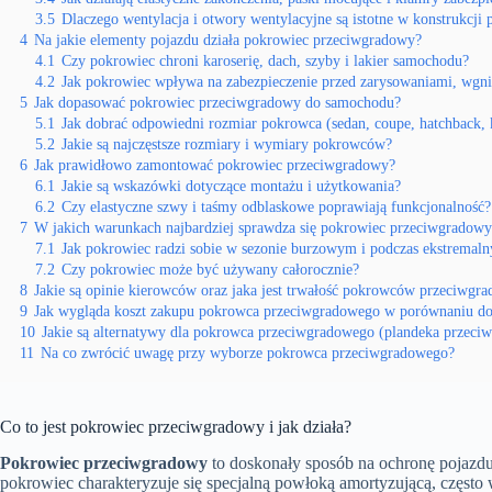
3.5
Dlaczego wentylacja i otwory wentylacyjne są istotne w konstrukcji
4
Na jakie elementy pojazdu działa pokrowiec przeciwgradowy?
4.1
Czy pokrowiec chroni karoserię, dach, szyby i lakier samochodu?
4.2
Jak pokrowiec wpływa na zabezpieczenie przed zarysowaniami, wgni
5
Jak dopasować pokrowiec przeciwgradowy do samochodu?
5.1
Jak dobrać odpowiedni rozmiar pokrowca (sedan, coupe, hatchback
5.2
Jakie są najczęstsze rozmiary i wymiary pokrowców?
6
Jak prawidłowo zamontować pokrowiec przeciwgradowy?
6.1
Jakie są wskazówki dotyczące montażu i użytkowania?
6.2
Czy elastyczne szwy i taśmy odblaskowe poprawiają funkcjonalność?
7
W jakich warunkach najbardziej sprawdza się pokrowiec przeciwgradowy
7.1
Jak pokrowiec radzi sobie w sezonie burzowym i podczas ekstremal
7.2
Czy pokrowiec może być używany całorocznie?
8
Jakie są opinie kierowców oraz jaka jest trwałość pokrowców przeciwgr
9
Jak wygląda koszt zakupu pokrowca przeciwgradowego w porównaniu do 
10
Jakie są alternatywy dla pokrowca przeciwgradowego (plandeka przec
11
Na co zwrócić uwagę przy wyborze pokrowca przeciwgradowego?
Co to jest pokrowiec przeciwgradowy i jak działa?
Pokrowiec przeciwgradowy
to doskonały sposób na ochronę pojazd
pokrowiec charakteryzuje się specjalną powłoką amortyzującą, często