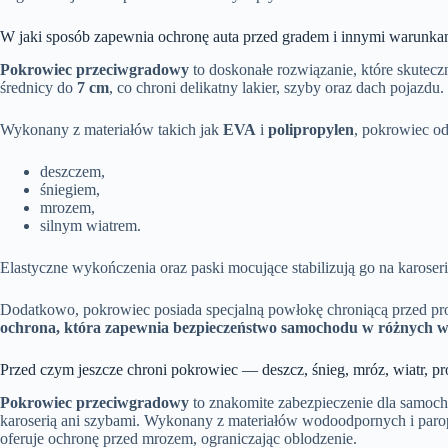
W jaki sposób zapewnia ochronę auta przed gradem i innymi warunk
Pokrowiec przeciwgradowy
to doskonałe rozwiązanie, które skutec
średnicy do
7 cm
, co chroni delikatny lakier, szyby oraz dach pojazdu.
Wykonany z materiałów takich jak
EVA
i
polipropylen
, pokrowiec od
deszczem,
śniegiem,
mrozem,
silnym wiatrem.
Elastyczne wykończenia oraz paski mocujące stabilizują go na karoser
Dodatkowo, pokrowiec posiada specjalną powłokę chroniącą przed 
ochrona, która zapewnia bezpieczeństwo samochodu w różnych 
Przed czym jeszcze chroni pokrowiec — deszcz, śnieg, mróz, wiatr, pr
Pokrowiec przeciwgradowy
to znakomite zabezpieczenie dla samocho
karoserią ani szybami. Wykonany z materiałów wodoodpornych i paropr
oferuje ochronę przed mrozem, ograniczając oblodzenie.