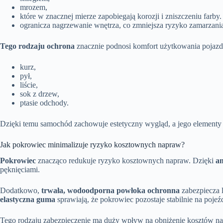
mrozem,
które w znacznej mierze zapobiegają korozji i zniszczeniu farby.
ogranicza nagrzewanie wnętrza, co zmniejsza ryzyko zamarzania
Tego rodzaju ochrona
znacznie podnosi komfort użytkowania pojazdu
kurz,
pył,
liście,
sok z drzew,
ptasie odchody.
Dzięki temu samochód zachowuje estetyczny wygląd, a jego elementy 
Jak pokrowiec minimalizuje ryzyko kosztownych napraw?
Pokrowiec
znacząco redukuje ryzyko kosztownych napraw. Dzięki
am
pęknięciami.
Dodatkowo,
trwała, wodoodporna powłoka ochronna
zabezpiecza 
elastyczna guma
sprawiają, że pokrowiec pozostaje stabilnie na pojeź
Tego rodzaju zabezpieczenie ma duży wpływ na obniżenie kosztów na