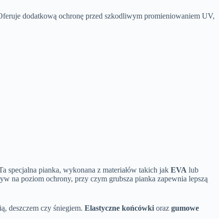
ny. Oferuje dodatkową ochronę przed szkodliwym promieniowaniem UV,
 Ta specjalna pianka, wykonana z materiałów takich jak
EVA
lub
ływ na poziom ochrony, przy czym grubsza pianka zapewnia lepszą
ią, deszczem czy śniegiem.
Elastyczne końcówki
oraz
gumowe