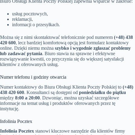
Biuro Obsługi Klienta Poczty Polskiej zapewnia wsparcie w zakresie:
usług pocztowych,
reklamacji,
informacji o przesyłkach.
Można się z nimi skontaktować telefonicznie pod numerem
(+48) 438
420 600
, lecz bardziej komfortową opcją jest formularz kontaktowy
online. Dzięki niemu można
szybko i wygodnie zgłaszać problemy
lub zadawać pytania
. Biuro stawia na sprawne i efektywne
rozwiązywanie kwestii, co przyczynia się do większej satysfakcji
klientów z oferowanych usług.
Numer telefonu i godziny otwarcia
Numer kontaktowy do Biura Obsługi Klienta Poczty Polskiej to
(+48)
438 420 600
. Konsultanci są dostępni od
poniedziałku do piątku
między
8:00 a 20:00
. Dzwoniąc, można uzyskać szczegółowe
informacje na temat usług i produktów oferowanych przez tę
instytucję.
Infolinia Pocztex
Infolinia Pocztex
stanowi kluczowe narzędzie dla klientów firmy