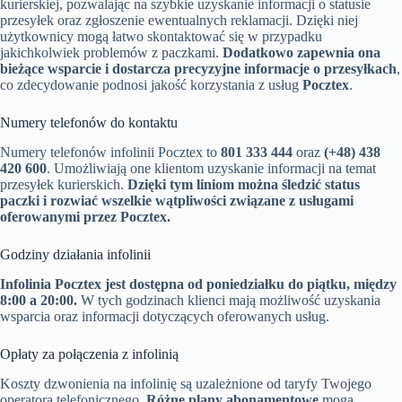
kurierskiej, pozwalając na szybkie uzyskanie informacji o statusie
przesyłek oraz zgłoszenie ewentualnych reklamacji. Dzięki niej
użytkownicy mogą łatwo skontaktować się w przypadku
jakichkolwiek problemów z paczkami.
Dodatkowo zapewnia ona
bieżące wsparcie i dostarcza precyzyjne informacje o przesyłkach
,
co zdecydowanie podnosi jakość korzystania z usług
Pocztex
.
Numery telefonów do kontaktu
Numery telefonów infolinii Pocztex to
801 333 444
oraz
(+48) 438
420 600
. Umożliwiają one klientom uzyskanie informacji na temat
przesyłek kurierskich.
Dzięki tym liniom można śledzić status
paczki i rozwiać wszelkie wątpliwości związane z usługami
oferowanymi przez Pocztex.
Godziny działania infolinii
Infolinia Pocztex jest dostępna od poniedziałku do piątku, między
8:00 a 20:00.
W tych godzinach klienci mają możliwość uzyskania
wsparcia oraz informacji dotyczących oferowanych usług.
Opłaty za połączenia z infolinią
Koszty dzwonienia na infolinię są uzależnione od taryfy Twojego
operatora telefonicznego.
Różne plany abonamentowe
mogą