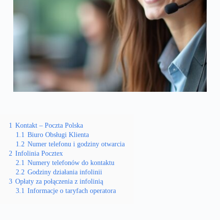
1
Kontakt – Poczta Polska
1.1
Biuro Obsługi Klienta
1.2
Numer telefonu i godziny otwarcia
2
Infolinia Pocztex
2.1
Numery telefonów do kontaktu
2.2
Godziny działania infolinii
3
Opłaty za połączenia z infolinią
3.1
Informacje o taryfach operatora