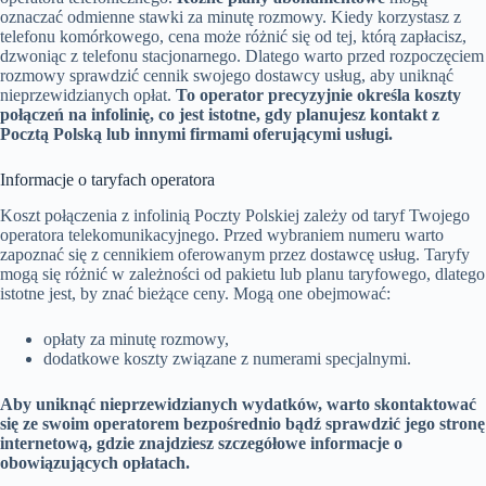
oznaczać odmienne stawki za minutę rozmowy. Kiedy korzystasz z
telefonu komórkowego, cena może różnić się od tej, którą zapłacisz,
dzwoniąc z telefonu stacjonarnego. Dlatego warto przed rozpoczęciem
rozmowy sprawdzić cennik swojego dostawcy usług, aby uniknąć
nieprzewidzianych opłat.
To operator precyzyjnie określa koszty
połączeń na infolinię, co jest istotne, gdy planujesz kontakt z
Pocztą Polską lub innymi firmami oferującymi usługi.
Informacje o taryfach operatora
Koszt połączenia z infolinią Poczty Polskiej zależy od taryf Twojego
operatora telekomunikacyjnego. Przed wybraniem numeru warto
zapoznać się z cennikiem oferowanym przez dostawcę usług. Taryfy
mogą się różnić w zależności od pakietu lub planu taryfowego, dlatego
istotne jest, by znać bieżące ceny. Mogą one obejmować:
opłaty za minutę rozmowy,
dodatkowe koszty związane z numerami specjalnymi.
Aby uniknąć nieprzewidzianych wydatków, warto skontaktować
się ze swoim operatorem bezpośrednio bądź sprawdzić jego stronę
internetową, gdzie znajdziesz szczegółowe informacje o
obowiązujących opłatach.