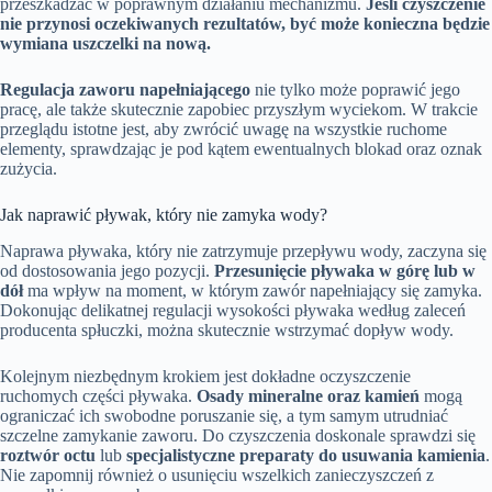
przeszkadzać w poprawnym działaniu mechanizmu.
Jeśli czyszczenie
nie przynosi oczekiwanych rezultatów, być może konieczna będzie
wymiana uszczelki na nową.
Regulacja zaworu napełniającego
nie tylko może poprawić jego
pracę, ale także skutecznie zapobiec przyszłym wyciekom. W trakcie
przeglądu istotne jest, aby zwrócić uwagę na wszystkie ruchome
elementy, sprawdzając je pod kątem ewentualnych blokad oraz oznak
zużycia.
Jak naprawić pływak, który nie zamyka wody?
Naprawa pływaka, który nie zatrzymuje przepływu wody, zaczyna się
od dostosowania jego pozycji.
Przesunięcie pływaka w górę lub w
dół
ma wpływ na moment, w którym zawór napełniający się zamyka.
Dokonując delikatnej regulacji wysokości pływaka według zaleceń
producenta spłuczki, można skutecznie wstrzymać dopływ wody.
Kolejnym niezbędnym krokiem jest dokładne oczyszczenie
ruchomych części pływaka.
Osady mineralne oraz kamień
mogą
ograniczać ich swobodne poruszanie się, a tym samym utrudniać
szczelne zamykanie zaworu. Do czyszczenia doskonale sprawdzi się
roztwór octu
lub
specjalistyczne preparaty do usuwania kamienia
.
Nie zapomnij również o usunięciu wszelkich zanieczyszczeń z