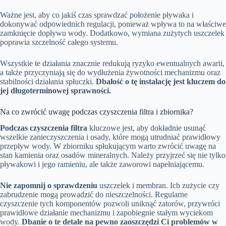
Ważne jest, aby co jakiś czas sprawdzać położenie pływaka i
dokonywać odpowiednich regulacji, ponieważ wpływa to na właściwe
zamknięcie dopływu wody. Dodatkowo, wymiana zużytych uszczelek
poprawia szczelność całego systemu.
Wszystkie te działania znacznie redukują ryzyko ewentualnych awarii,
a także przyczyniają się do wydłużenia żywotności mechanizmu oraz
stabilności działania spłuczki.
Dbałość o tę instalację jest kluczem do
jej długoterminowej sprawności.
Na co zwrócić uwagę podczas czyszczenia filtra i zbiornika?
Podczas czyszczenia filtra
kluczowe jest, aby dokładnie usunąć
wszelkie zanieczyszczenia i osady, które mogą utrudniać prawidłowy
przepływ wody. W zbiorniku spłukującym warto zwrócić uwagę na
stan kamienia oraz osadów mineralnych. Należy przyjrzeć się nie tylko
pływakowi i jego ramieniu, ale także zaworowi napełniającemu.
Nie zapomnij o sprawdzeniu
uszczelek i membran. Ich zużycie czy
zabrudzenie mogą prowadzić do nieszczelności. Regularne
czyszczenie tych komponentów pozwoli uniknąć zatorów, przywróci
prawidłowe działanie mechanizmu i zapobiegnie stałym wyciekom
wody.
Dbanie o te detale na pewno zaoszczędzi Ci problemów w