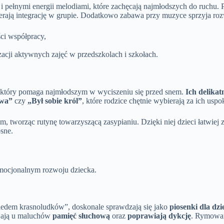
i pełnymi energii melodiami, które zachęcają najmłodszych do ruchu. 
pierają integrację w grupie. Dodatkowo zabawa przy muzyce sprzyja ro
ci współpracy,
zacji aktywnych zajęć w przedszkolach i szkołach.
, który pomaga najmłodszym w wyciszeniu się przed snem.
Ich delika
dwa”
czy
„Był sobie król”
, które rodzice chętnie wybierają za ich usp
worząc rutynę towarzyszącą zasypianiu. Dzięki niej dzieci łatwiej za
sne.
emocjonalnym rozwoju dziecka.
iedem krasnoludków”, doskonale sprawdzają się jako
piosenki dla dzi
ijają u maluchów
pamięć słuchową
oraz
poprawiają dykcję
. Rymowan