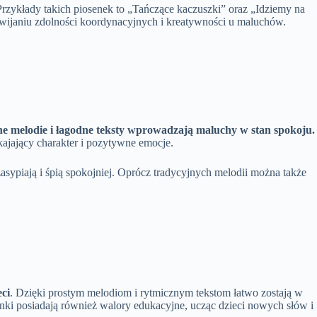
Przykłady takich piosenek to „Tańczące kaczuszki” oraz „Idziemy na
zwijaniu zdolności koordynacyjnych i kreatywności u maluchów.
tne melodie i łagodne teksty wprowadzają maluchy w stan spokoju.
okajający charakter i pozytywne emocje.
sypiają i śpią spokojniej. Oprócz tradycyjnych melodii można także
eci
. Dzięki prostym melodiom i rytmicznym tekstom łatwo zostają w
ki posiadają również walory edukacyjne, ucząc dzieci nowych słów i