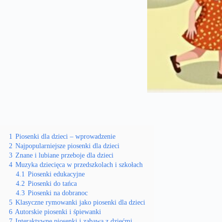
1
Piosenki dla dzieci – wprowadzenie
2
Najpopularniejsze piosenki dla dzieci
3
Znane i lubiane przeboje dla dzieci
4
Muzyka dziecięca w przedszkolach i szkołach
4.1
Piosenki edukacyjne
4.2
Piosenki do tańca
4.3
Piosenki na dobranoc
5
Klasyczne rymowanki jako piosenki dla dzieci
6
Autorskie piosenki i śpiewanki
7
Interaktywne piosenki i zabawa z dziećmi