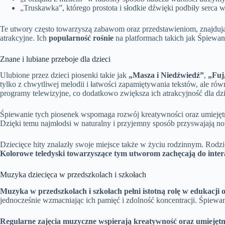
„Truskawka”, którego prostota i słodkie dźwięki podbiły serca wi
Te utwory często towarzyszą zabawom oraz przedstawieniom, znajdują
atrakcyjne. Ich
popularność rośnie
na platformach takich jak Śpiewan
Znane i lubiane przeboje dla dzieci
Ulubione przez dzieci piosenki takie jak
„Masza i Niedźwiedź”
,
„Fuj,
tylko z chwytliwej melodii i łatwości zapamiętywania tekstów, ale rów
programy telewizyjne, co dodatkowo zwiększa ich atrakcyjność dla dzi
Śpiewanie tych piosenek wspomaga rozwój kreatywności oraz umiejętn
Dzięki temu najmłodsi w naturalny i przyjemny sposób przyswajają no
Dziecięce hity znalazły swoje miejsce także w życiu rodzinnym. Rodz
Kolorowe teledyski towarzyszące tym utworom zachęcają do inte
Muzyka dziecięca w przedszkolach i szkołach
Muzyka w przedszkolach i szkołach pełni istotną rolę w edukacji
jednocześnie wzmacniając ich pamięć i zdolność koncentracji. Śpiewan
Regularne zajęcia muzyczne wspierają kreatywność oraz umiejętnoś