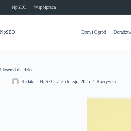
Przejdź
NpSEO
Współpraca
do
treści
NpSEO
Dom i Ogród
Doradzt
Piosenki dla dzieci
Redakcja NpSEO
26 lutego, 2025
Rozrywka