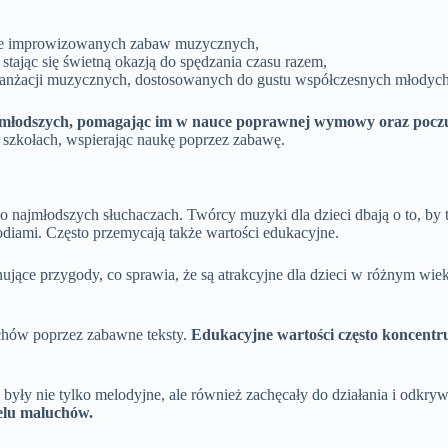
nie improwizowanych zabaw muzycznych,
stając się świetną okazją do spędzania czasu razem,
anżacji muzycznych, dostosowanych do gustu współczesnych młodych
jmłodszych, pomagając im w nauce poprawnej wymowy oraz pocz
szkołach, wspierając naukę poprzez zabawę.
 o najmłodszych słuchaczach. Twórcy muzyki dla dzieci dbają o to, by 
lodiami. Często przemycają także wartości edukacyjne.
nujące przygody, co sprawia, że są atrakcyjne dla dzieci w różnym wi
chów poprzez zabawne teksty.
Edukacyjne wartości często koncentru
 były nie tylko melodyjne, ale również zachęcały do działania i odkr
ielu maluchów.