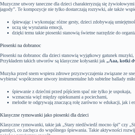
Muzyczne utwory taneczne dla dzieci charakteryzują się żywiołowymi 
jagody”. Te kompozycje nie tylko dostarczają rozrywki, ale także ws
śpiewając i wykonując różne gesty, dzieci zdobywają umiejętnoś
uczą się wyrażania emocji,
dzięki temu takie piosenki stanowią świetne narzędzie do organi
Piosenki na dobranoc
Piosenki na dobranoc dla dzieci stanowią wyjątkowy gatunek muzyki
Przykładem takich utworów są klasyczne kołysanki jak
„Aaa, kotki 
Muzyka przed snem wspiera zdrowe przyzwyczajenia związane ze snem, t
wybierać współczesne utwory instrumentalne lub subtelne ballady miło
śpiewanie z dziećmi przed pójściem spać nie tylko je uspokaja,
wzmacnia więź między opiekunami a pociechami,
melodie te odgrywają znaczącą rolę zarówno w edukacji, jak i 
Klasyczne rymowanki jako piosenki dla dzieci
Klasyczne rymowanki, takie jak „Stary niedźwiedź mocno śpi” czy „S
pamięci, co zachęca do wspólnego śpiewania. Takie aktywności rozw