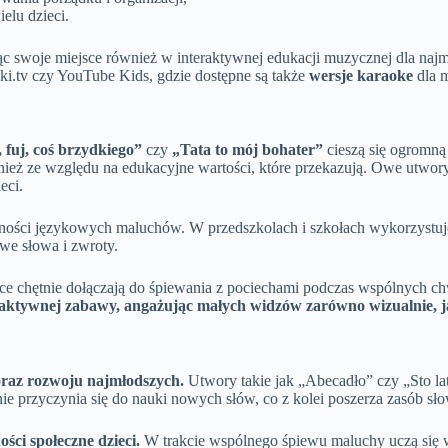
elu dzieci.
c swoje miejsce również w interaktywnej edukacji muzycznej dla naj
ki.tv czy YouTube Kids, gdzie dostępne są także
wersje karaoke
dla 
 fuj, coś brzydkiego”
czy
„Tata to mój bohater”
cieszą się ogromną
nież ze względu na edukacyjne wartości, które przekazują. Owe utwory 
eci.
ości językowych maluchów. W przedszkolach i szkołach wykorzystuje 
we słowa i zwroty.
ice chętnie dołączają do śpiewania z pociechami podczas wspólnych ch
raktywnej zabawy, angażując małych widzów zarówno wizualnie, j
 oraz rozwoju najmłodszych.
Utwory takie jak „Abecadło” czy „Sto la
ie przyczynia się do nauki nowych słów, co z kolei poszerza zasób sł
ci społeczne dzieci.
W trakcie wspólnego śpiewu maluchy uczą się ws