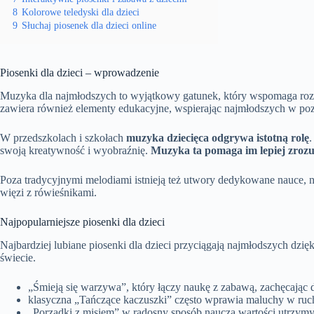
8
Kolorowe teledyski dla dzieci
9
Słuchaj piosenek dla dzieci online
Piosenki dla dzieci – wprowadzenie
Muzyka dla najmłodszych to wyjątkowy gatunek, który wspomaga roz
zawiera również elementy edukacyjne, wspierając najmłodszych w poz
W przedszkolach i szkołach
muzyka dziecięca odgrywa istotną rolę
.
swoją kreatywność i wyobraźnię.
Muzyka ta pomaga im lepiej zrozu
Poza tradycyjnymi melodiami istnieją też utwory dedykowane nauce, na
więzi z rówieśnikami.
Najpopularniejsze piosenki dla dzieci
Najbardziej lubiane piosenki dla dzieci przyciągają najmłodszych dzi
świecie.
„Śmieją się warzywa”, który łączy naukę z zabawą, zachęcając
klasyczna „Tańczące kaczuszki” często wprawia maluchy w ruch, 
„Porządki z misiem” w radosny sposób naucza wartości utrzymyw