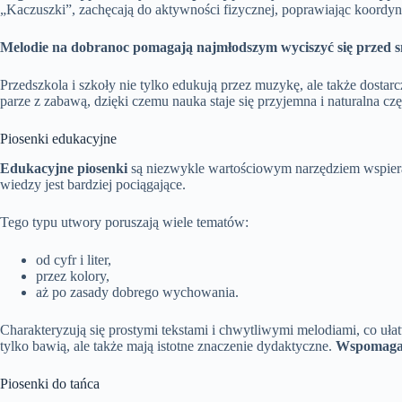
„Kaczuszki”, zachęcają do aktywności fizycznej, poprawiając koordyn
Melodie na dobranoc pomagają najmłodszym wyciszyć się przed 
Przedszkola i szkoły nie tylko edukują przez muzykę, ale także dostar
parze z zabawą, dzięki czemu nauka staje się przyjemna i naturalna czę
Piosenki edukacyjne
Edukacyjne piosenki
są niezwykle wartościowym narzędziem wspieraj
wiedzy jest bardziej pociągające.
Tego typu utwory poruszają wiele tematów:
od cyfr i liter,
przez kolory,
aż po zasady dobrego wychowania.
Charakteryzują się prostymi tekstami i chwytliwymi melodiami, co uła
tylko bawią, ale także mają istotne znaczenie dydaktyczne.
Wspomagają
Piosenki do tańca