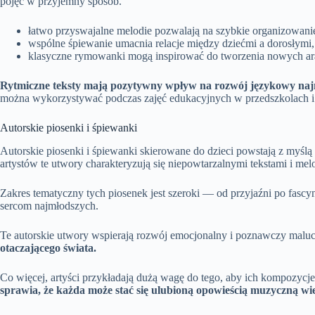
pojęć w przyjemny sposób.
łatwo przyswajalne melodie pozwalają na szybkie organizowa
wspólne śpiewanie umacnia relacje między dziećmi a dorosłymi, 
klasyczne rymowanki mogą inspirować do tworzenia nowych ar
Rytmiczne teksty mają pozytywny wpływ na rozwój językowy na
można wykorzystywać podczas zajęć edukacyjnych w przedszkolach i 
Autorskie piosenki i śpiewanki
Autorskie piosenki i śpiewanki skierowane do dzieci powstają z myślą
artystów te utwory charakteryzują się niepowtarzalnymi tekstami i me
Zakres tematyczny tych piosenek jest szeroki — od przyjaźni po fascy
sercom najmłodszych.
Te autorskie utwory wspierają rozwój emocjonalny i poznawczy malu
otaczającego świata.
Co więcej, artyści przykładają dużą wagę do tego, aby ich kompozycje
sprawia, że każda może stać się ulubioną opowieścią muzyczną w