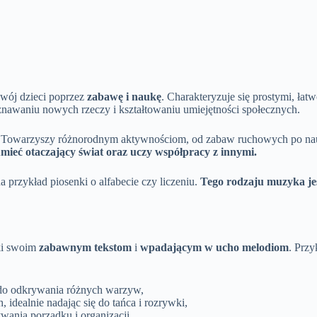
wój dzieci poprzez
zabawę i naukę
. Charakteryzuje się prostymi, ła
nawaniu nowych rzeczy i kształtowaniu umiejętności społecznych.
 Towarzyszy różnorodnym aktywnościom, od zabaw ruchowych po naukę ś
mieć otaczający świat oraz uczy współpracy z innymi.
 przykład piosenki o alfabecie czy liczeniu.
Tego rodzaju muzyka je
ęki swoim
zabawnym tekstom
i
wpadającym w ucho melodiom
. Prz
 do odkrywania różnych warzyw,
idealnie nadając się do tańca i rozrywki,
ania porządku i organizacji,