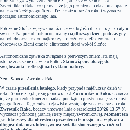
Podczas tego wydarzenia Słońce znajduje się w zenicie nad
Zwrotnikiem Raka, co sprawia, że jego promienie padają prostopadle
na tę szerokość geograficzną. Dzieje się to raz do roku i wyznacza
początek astronomicznego lata.
Położenie Słońca wpływa na różnice w długości dnia i nocy na całym
świecie. Na półkuli północnej mamy
najdłuższy dzień
, podczas gdy
na południowej jest on najkrótszy. Te różnice są efektem ruchu
obrotowego Ziemi oraz jej eliptycznej drogi wokół Słońca.
Astronomiczne zjawiska związane z pierwszym dniem lata mają
istotne znaczenie dla wielu kultur.
Stanowią one okazję do
świętowania i refleksji nad cyklami natury.
Zenit Słońca i Zwrotnik Raka
W czasie
przesilenia letniego
, kiedy przypada najdłuższy dzień w
roku, Słońce znajduje się pionowo nad
Zwrotnikiem Raka
. Oznacza
to, że promienie słoneczne padają pod kątem prostym na tę szerokość
geograficzną. Tego rodzaju zjawisko występuje zaledwie raz do roku.
Zwrotnik Raka
, będący umowną linią o szerokości
23°26′13.5″ N
,
wyznacza północną granicę strefy międzyzwrotnikowej.
Moment ten
jest kluczowy dla określenia przesilenia letniego i ma wpływ na
długość dnia oraz intensywność światła słonecznego w różnych
zakątkach globu.