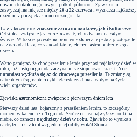
obszarach okołobiegunowych półkuli północnej. Zjawisko to
zazwyczaj ma miejsce między
20 a 22 czerwca
i wyznacza najdłuższy
dzień oraz początek astronomicznego lata.
To wydarzenie ma
znaczenie zarówno naukowe, jak i kulturowe
.
Od stuleci związane jest ono z rozmaitymi tradycjami na całym
świecie. W trakcie przesilenia promienie słoneczne padają prostopadle
na Zwrotnik Raka, co stanowi istotny element astronomiczny tego
okresu.
Warto pamiętać, że choć przesilenie letnie przynosi najdłuższy dzień w
roku, już następnego dnia zaczyna on się stopniowo skracać.
Noc
natomiast wydłuża się aż do zimowego przesilenia
. Te zmiany są
naturalnym fragmentem cyklu ziemskiego i mają wpływ na życie
wielu organizmów.
Zjawiska astronomiczne związane z pierwszym dniem lata
Pierwszy dzień lata, kojarzony z przesileniem letnim, to szczególny
moment w kalendarzu. Tego dnia Słońce osiąga najwyższy punkt na
niebie, co oznacza
najdłuższy dzień w roku
. Zjawisko to wynika z
nachylenia osi Ziemi względem jej orbity wokół Słońca.