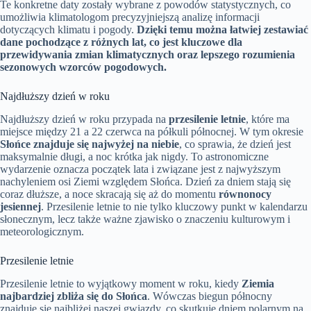
Te konkretne daty zostały wybrane z powodów statystycznych, co
umożliwia klimatologom precyzyjniejszą analizę informacji
dotyczących klimatu i pogody.
Dzięki temu można łatwiej zestawiać
dane pochodzące z różnych lat, co jest kluczowe dla
przewidywania zmian klimatycznych oraz lepszego rozumienia
sezonowych wzorców pogodowych.
Najdłuższy dzień w roku
Najdłuższy dzień w roku przypada na
przesilenie letnie
, które ma
miejsce między 21 a 22 czerwca na półkuli północnej. W tym okresie
Słońce znajduje się najwyżej na niebie
, co sprawia, że dzień jest
maksymalnie długi, a noc krótka jak nigdy. To astronomiczne
wydarzenie oznacza początek lata i związane jest z najwyższym
nachyleniem osi Ziemi względem Słońca. Dzień za dniem stają się
coraz dłuższe, a noce skracają się aż do momentu
równonocy
jesiennej
. Przesilenie letnie to nie tylko kluczowy punkt w kalendarzu
słonecznym, lecz także ważne zjawisko o znaczeniu kulturowym i
meteorologicznym.
Przesilenie letnie
Przesilenie letnie to wyjątkowy moment w roku, kiedy
Ziemia
najbardziej zbliża się do Słońca
. Wówczas biegun północny
znajduje się najbliżej naszej gwiazdy, co skutkuje dniem polarnym na