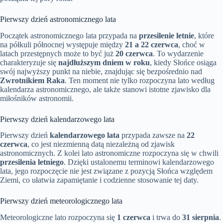
Pierwszy dzień astronomicznego lata
Początek astronomicznego lata przypada na
przesilenie letnie
, które
na półkuli północnej występuje między
21 a 22 czerwca
, choć w
latach przestępnych może to być już
20 czerwca
. To wydarzenie
charakteryzuje się
najdłuższym dniem w roku
, kiedy Słońce osiąga
swój najwyższy punkt na niebie, znajdując się bezpośrednio nad
Zwrotnikiem Raka
. Ten moment nie tylko rozpoczyna lato według
kalendarza astronomicznego, ale także stanowi istotne zjawisko dla
miłośników astronomii.
Pierwszy dzień kalendarzowego lata
Pierwszy dzień
kalendarzowego lata
przypada zawsze na
22
czerwca
, co jest niezmienną datą niezależną od zjawisk
astronomicznych. Z kolei lato astronomiczne rozpoczyna się w chwili
przesilenia letniego
. Dzięki ustalonemu terminowi kalendarzowego
lata, jego rozpoczęcie nie jest związane z pozycją Słońca względem
Ziemi, co ułatwia zapamiętanie i codzienne stosowanie tej daty.
Pierwszy dzień meteorologicznego lata
Meteorologiczne lato rozpoczyna się
1 czerwca
i trwa do
31 sierpnia
.