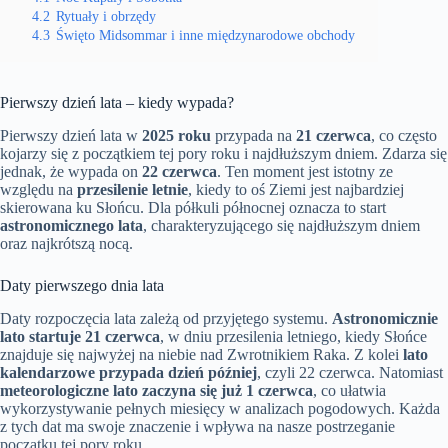
4.2
Rytuały i obrzędy
4.3
Święto Midsommar i inne międzynarodowe obchody
Pierwszy dzień lata – kiedy wypada?
Pierwszy dzień lata w
2025 roku
przypada na
21 czerwca
, co często
kojarzy się z początkiem tej pory roku i najdłuższym dniem. Zdarza się
jednak, że wypada on
22 czerwca
. Ten moment jest istotny ze
względu na
przesilenie letnie
, kiedy to oś Ziemi jest najbardziej
skierowana ku Słońcu. Dla półkuli północnej oznacza to start
astronomicznego lata
, charakteryzującego się najdłuższym dniem
oraz najkrótszą nocą.
Daty pierwszego dnia lata
Daty rozpoczęcia lata zależą od przyjętego systemu.
Astronomicznie
lato startuje 21 czerwca
, w dniu przesilenia letniego, kiedy Słońce
znajduje się najwyżej na niebie nad Zwrotnikiem Raka. Z kolei
lato
kalendarzowe przypada dzień później
, czyli 22 czerwca. Natomiast
meteorologiczne lato zaczyna się już 1 czerwca
, co ułatwia
wykorzystywanie pełnych miesięcy w analizach pogodowych. Każda
z tych dat ma swoje znaczenie i wpływa na nasze postrzeganie
początku tej pory roku.