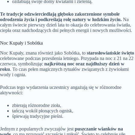
ozdabiają swoje domy kwiatami i zielenią.
Te tradycje odzwierciedlają głęboko zakorzenione symbole
odrodzenia życia i podkreślają rolę natury w ludzkim życiu.
Na
całym świecie pierwszy dzień lata to okazja do celebrowania światła,
ciepła oraz nadchodzących dni pełnych energii i nowych możliwości.
Noc Kupały i Sobótka
Noc Kupały, znana również jako Sobótka, to
starosłowiańskie święto
celebrowane podczas przesilenia letniego. Przypada na noc z 21 na 22
czerwca, symbolizując
najkrótszą noc oraz najdłuższy dzień w
roku
. To czas pełen magicznych rytuałów związanych z żywiołami
wody i ognia.
Podczas tego wydarzenia uczestnicy angażują się w różnorodne
aktywności:
zbierają różnorodne zioła,
tańczą wokół płonących ognisk,
śpiewają tradycyjne pieśni.
Jednym z popularnych zwyczajów jest
puszczanie wianków na
wodę
, co ma przynosić szczęście i miłość. Święto to celebruje siłę