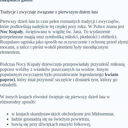
Tradycje i zwyczaje związane z pierwszym dniem lata
Pierwszy dzień lata to czas pełen rozmaitych tradycji i zwyczajów,
które podkreślają nadejście tej ciepłej pory roku. W Polsce znana jest
Noc Kupały
, świętowana w wigilię św. Jana. To wydarzenie
przepełnione magią oraz symboliką miłości, płodności i obfitości.
Rozpalano ogniska jako sposób na oczyszczenie i ochronę przed złymi
mocami, a tańce i pieśni wokół płomieni były nieodłącznym
elementem.
Podczas Nocy Kupały dziewczęta przepowiadały przyszłość miłosną
poprzez wróżby z wianków puszczanych na wodzie. Innym
popularnym zwyczajem było poszukiwanie legendarnego
kwiatu
paproci
, który miał przynosić szczęście i dostatek tym, którzy go
odnaleźli.
W innych krajach również świętuje się pierwszy dzień lata w
różnorodny sposób:
w krajach skandynawskich obchodzone jest Midsommar,
ludzie gromadzą się na świeżym powietrzu,
bawią się przy dźwiękach muzyki folkowej,