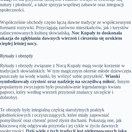
natury i płodność, a także sprzyja wspólnej zabawie oraz integracji
społeczności.
Współcześnie obchody często łączą dawne tradycje ze współczesnymi
formami rozrywki. Przyciągają zarówno mieszkańców, jak i turystów
zafascynowanych kulturą słowiańską.
Noc Kupały to doskonała
okazja do zgłębiania dawnych wierzeń i cieszenia się urokiem
ciepłej letniej nocy.
Rytuały i obrzędy
Rytuały i obrzędy związane z Nocą Kupały mają swoje korzenie w
tradycjach słowiańskich. W tym magicznym okresie młode dziewczęta
puszczały na wodę wianki, by wróżyć sobie przyszłość.
Wianki
symbolizowały czystość oraz nadzieję na szczęśliwą miłość.
Innym
popularnym zwyczajem było poszukiwanie legendarnego kwiatu
paproci, który według wierzeń przynosił znalazcy szczęście i
dobrobyt.
Te obrzędy były integralną częścią starożytnych praktyk
płodnościowych i oczyszczających, które miały zapewniać
pomyślność oraz chronić przed złymi duchami. Pokazują one, jak
kluczową rolę odgrywała przyroda i jej cykle w życiu dawnych
społeczności.
Dziś wiele z tych tradycji jest pielęgnowanych jako