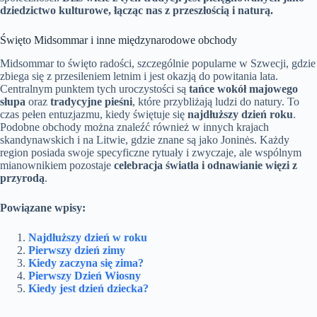
dziedzictwo kulturowe, łącząc nas z przeszłością i naturą.
Święto Midsommar i inne międzynarodowe obchody
Midsommar to święto radości, szczególnie popularne w Szwecji, gdzie
zbiega się z przesileniem letnim i jest okazją do powitania lata.
Centralnym punktem tych uroczystości są
tańce wokół majowego
słupa
oraz
tradycyjne pieśni
, które przybliżają ludzi do natury. To
czas pełen entuzjazmu, kiedy świętuje się
najdłuższy dzień roku
.
Podobne obchody można znaleźć również w innych krajach
skandynawskich i na Litwie, gdzie znane są jako Joninės. Każdy
region posiada swoje specyficzne rytuały i zwyczaje, ale wspólnym
mianownikiem pozostaje
celebracja światła i odnawianie więzi z
przyrodą
.
Powiązane wpisy:
Najdłuższy dzień w roku
Pierwszy dzień zimy
Kiedy zaczyna się zima?
Pierwszy Dzień Wiosny
Kiedy jest dzień dziecka?