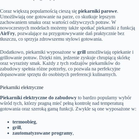
Coraz większą popularnością cieszą się
piekarniki parowe
.
Umożliwiają one gotowanie na parze, co skutkuje lepszym
zachowaniem smaku oraz wartości odżywczych potraw. W
nowoczesnych modelach możemy także spotkać piekarniki z funkcją
AirFry
, pozwalające na przygotowywanie dań praktycznie bez
tłuszczu, co sprzyja zdrowszemu stylowi gotowania.
Dodatkowo, piekarniki wyposażone w
grill
umożliwiają opiekanie i
grillowanie potraw. Dzięki nim, jedzenie zyskuje chrupiącą skórkę
oraz wyrazisty smak. Każdy z tych rodzajów piekarników do
zabudowy spełnia różne potrzeby, co pozwala na perfekcyjne
dopasowanie sprzętu do osobistych preferencji kulinarnych.
Piekarniki elektryczne
Piekarniki elektryczne do zabudowy
to bardzo popularny wybór
wśród tych, którzy pragną mieć pełną kontrolę nad temperaturą
gotowania oraz szeroką gamą funkcji. Zwykle są one wyposażone w:
termoobieg
,
grill
,
zautomatyzowane programy
,