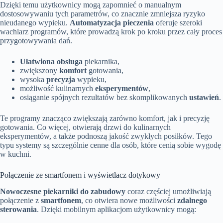
Dzięki temu użytkownicy mogą zapomnieć o manualnym
dostosowywaniu tych parametrów, co znacznie zmniejsza ryzyko
nieudanego wypieku.
Automatyzacja pieczenia
oferuje szeroki
wachlarz programów, które prowadzą krok po kroku przez cały proces
przygotowywania dań.
Ułatwiona obsługa
piekarnika,
zwiększony
komfort
gotowania,
wysoka
precyzja
wypieku,
możliwość kulinarnych
eksperymentów
,
osiąganie spójnych rezultatów bez skomplikowanych
ustawień
.
Te programy znacząco zwiększają zarówno komfort, jak i precyzję
gotowania. Co więcej, otwierają drzwi do kulinarnych
eksperymentów, a także podnoszą jakość zwykłych posiłków. Tego
typu systemy są szczególnie cenne dla osób, które cenią sobie wygodę
w kuchni.
Połączenie ze smartfonem i wyświetlacz dotykowy
Nowoczesne piekarniki do zabudowy
coraz częściej umożliwiają
połączenie z
smartfonem
, co otwiera nowe możliwości
zdalnego
sterowania
. Dzięki mobilnym aplikacjom użytkownicy mogą: