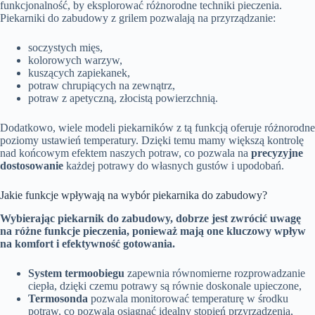
funkcjonalność, by eksplorować różnorodne techniki pieczenia.
Piekarniki do zabudowy z grilem pozwalają na przyrządzanie:
soczystych mięs,
kolorowych warzyw,
kuszących zapiekanek,
potraw chrupiących na zewnątrz,
potraw z apetyczną, złocistą powierzchnią.
Dodatkowo, wiele modeli piekarników z tą funkcją oferuje różnorodne
poziomy ustawień temperatury. Dzięki temu mamy większą kontrolę
nad końcowym efektem naszych potraw, co pozwala na
precyzyjne
dostosowanie
każdej potrawy do własnych gustów i upodobań.
Jakie funkcje wpływają na wybór piekarnika do zabudowy?
Wybierając piekarnik do zabudowy, dobrze jest zwrócić uwagę
na różne funkcje pieczenia, ponieważ mają one kluczowy wpływ
na komfort i efektywność gotowania.
System termoobiegu
zapewnia równomierne rozprowadzanie
ciepła, dzięki czemu potrawy są równie doskonale upieczone,
Termosonda
pozwala monitorować temperaturę w środku
potraw, co pozwala osiągnąć idealny stopień przyrządzenia,