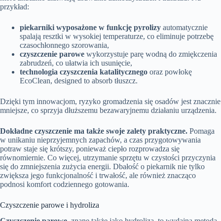
przykład:
piekarniki wyposażone w funkcję pyrolizy
automatycznie
spalają resztki w wysokiej temperaturze, co eliminuje potrzebę
czasochłonnego szorowania,
czyszczenie parowe
wykorzystuje parę wodną do zmiękczenia
zabrudzeń, co ułatwia ich usunięcie,
technologia czyszczenia katalitycznego
oraz powłokę
EcoClean, designed to absorb tłuszcz.
Dzięki tym innowacjom, ryzyko gromadzenia się osadów jest znacznie
mniejsze, co sprzyja dłuższemu bezawaryjnemu działaniu urządzenia.
Dokładne czyszczenie ma także swoje zalety praktyczne.
Pomaga
w unikaniu nieprzyjemnych zapachów, a czas przygotowywania
potraw staje się krótszy, ponieważ ciepło rozprowadza się
równomiernie. Co więcej, utrzymanie sprzętu w czystości przyczynia
się do zmniejszenia zużycia energii. Dbałość o piekarnik nie tylko
zwiększa jego funkcjonalność i trwałość, ale również znacząco
podnosi komfort codziennego gotowania.
Czyszczenie parowe i hydroliza
Czyszczenie parowe
, znane także jako hydroliza, to wydajna metoda,