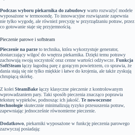
Podczas wyboru piekarnika do zabudowy
warto rozważyć modele
wyposażone w termosondę. To innowacyjne rozwiązanie zapewnia
nie tylko wygodę, ale również precyzję w przyrządzaniu potraw, przez
co gotowanie staje się przyjemnością.
Pieczenie parowe i softsteam
Pieczenie na parze
to technika, która wykorzystuje generator,
dostarczający wilgoć do wnętrza piekarnika. Dzięki temu potrawy
zachowują swoją soczystość oraz cenne wartości odżywcze.
Funkcja
SoftSteam
łączy łagodną parę z gorącym powietrzem, co sprawia, że
dania stają się nie tylko miękkie i łatwe do krojenia, ale także zyskują
chrupiącą skórkę.
Z kolei
SteamBake
łączy klasyczne pieczenie z kontrolowanym
wprowadzaniem pary. Taki sposób pieczenia znacząco poprawia
teksturę wypieków, podnosząc ich jakość.
Te nowoczesne
technologie
skutecznie minimalizują ryzyko przesuszenia potraw,
zapewniając jednocześnie równomierne pieczenie.
Dodatkowo
, piekarniki wyposażone w funkcję pieczenia parowego
zazwyczaj posiadają: