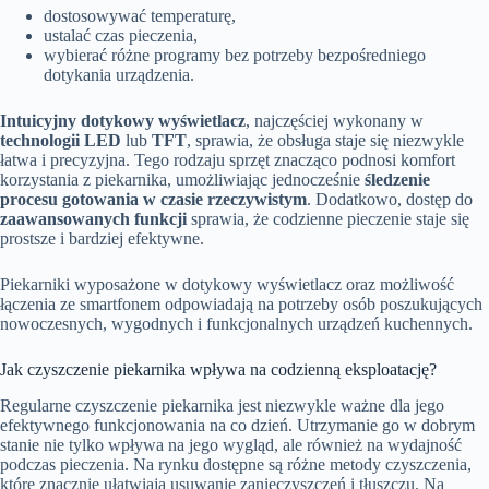
dostosowywać temperaturę,
ustalać czas pieczenia,
wybierać różne programy bez potrzeby bezpośredniego
dotykania urządzenia.
Intuicyjny dotykowy wyświetlacz
, najczęściej wykonany w
technologii LED
lub
TFT
, sprawia, że obsługa staje się niezwykle
łatwa i precyzyjna. Tego rodzaju sprzęt znacząco podnosi komfort
korzystania z piekarnika, umożliwiając jednocześnie
śledzenie
procesu gotowania w czasie rzeczywistym
. Dodatkowo, dostęp do
zaawansowanych funkcji
sprawia, że codzienne pieczenie staje się
prostsze i bardziej efektywne.
Piekarniki wyposażone w dotykowy wyświetlacz oraz możliwość
łączenia ze smartfonem odpowiadają na potrzeby osób poszukujących
nowoczesnych, wygodnych i funkcjonalnych urządzeń kuchennych.
Jak czyszczenie piekarnika wpływa na codzienną eksploatację?
Regularne czyszczenie piekarnika jest niezwykle ważne dla jego
efektywnego funkcjonowania na co dzień. Utrzymanie go w dobrym
stanie nie tylko wpływa na jego wygląd, ale również na wydajność
podczas pieczenia. Na rynku dostępne są różne metody czyszczenia,
które znacznie ułatwiają usuwanie zanieczyszczeń i tłuszczu. Na