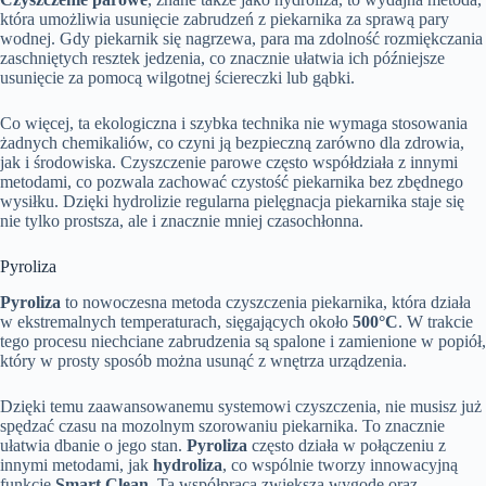
która umożliwia usunięcie zabrudzeń z piekarnika za sprawą pary
wodnej. Gdy piekarnik się nagrzewa, para ma zdolność rozmiękczania
zaschniętych resztek jedzenia, co znacznie ułatwia ich późniejsze
usunięcie za pomocą wilgotnej ściereczki lub gąbki.
Co więcej, ta ekologiczna i szybka technika nie wymaga stosowania
żadnych chemikaliów, co czyni ją bezpieczną zarówno dla zdrowia,
jak i środowiska. Czyszczenie parowe często współdziała z innymi
metodami, co pozwala zachować czystość piekarnika bez zbędnego
wysiłku. Dzięki hydrolizie regularna pielęgnacja piekarnika staje się
nie tylko prostsza, ale i znacznie mniej czasochłonna.
Pyroliza
Pyroliza
to nowoczesna metoda czyszczenia piekarnika, która działa
w ekstremalnych temperaturach, sięgających około
500°C
. W trakcie
tego procesu niechciane zabrudzenia są spalone i zamienione w popiół,
który w prosty sposób można usunąć z wnętrza urządzenia.
Dzięki temu zaawansowanemu systemowi czyszczenia, nie musisz już
spędzać czasu na mozolnym szorowaniu piekarnika. To znacznie
ułatwia dbanie o jego stan.
Pyroliza
często działa w połączeniu z
innymi metodami, jak
hydroliza
, co wspólnie tworzy innowacyjną
funkcję
Smart Clean
. Ta współpraca zwiększa wygodę oraz