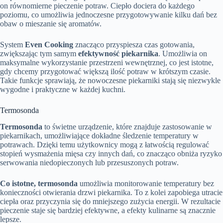
on równomierne pieczenie potraw. Ciepło dociera do każdego
poziomu, co umożliwia jednoczesne przygotowywanie kilku dań bez
obaw o mieszanie się aromatów.
System
Even Cooking
znacząco przyspiesza czas gotowania,
zwiększając tym samym
efektywność piekarnika
. Umożliwia on
maksymalne wykorzystanie przestrzeni wewnętrznej, co jest istotne,
gdy chcemy przygotować większą ilość potraw w krótszym czasie.
Takie funkcje sprawiają, że nowoczesne piekarniki stają się niezwykle
wygodne i praktyczne w każdej kuchni.
Termosonda
Termosonda
to świetne urządzenie, które znajduje zastosowanie w
piekarnikach, umożliwiające dokładne śledzenie temperatury w
potrawach. Dzięki temu użytkownicy mogą z łatwością regulować
stopień wysmażenia mięsa czy innych dań, co znacząco obniża ryzyko
serwowania niedopieczonych lub przesuszonych potraw.
Co istotne, termosonda
umożliwia monitorowanie temperatury bez
konieczności otwierania drzwi piekarnika. To z kolei zapobiega utracie
ciepła oraz przyczynia się do mniejszego zużycia energii. W rezultacie
pieczenie staje się bardziej efektywne, a efekty kulinarne są znacznie
lepsze.