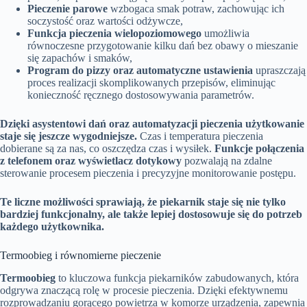
Pieczenie parowe
wzbogaca smak potraw, zachowując ich
soczystość oraz wartości odżywcze,
Funkcja pieczenia wielopoziomowego
umożliwia
równoczesne przygotowanie kilku dań bez obawy o mieszanie
się zapachów i smaków,
Program do pizzy oraz automatyczne ustawienia
upraszczają
proces realizacji skomplikowanych przepisów, eliminując
konieczność ręcznego dostosowywania parametrów.
Dzięki asystentowi dań oraz automatyzacji pieczenia użytkowanie
staje się jeszcze wygodniejsze.
Czas i temperatura pieczenia
dobierane są za nas, co oszczędza czas i wysiłek.
Funkcje połączenia
z telefonem oraz wyświetlacz dotykowy
pozwalają na zdalne
sterowanie procesem pieczenia i precyzyjne monitorowanie postępu.
Te liczne możliwości sprawiają, że piekarnik staje się nie tylko
bardziej funkcjonalny, ale także lepiej dostosowuje się do potrzeb
każdego użytkownika.
Termoobieg i równomierne pieczenie
Termoobieg
to kluczowa funkcja piekarników zabudowanych, która
odgrywa znaczącą rolę w procesie pieczenia. Dzięki efektywnemu
rozprowadzaniu gorącego powietrza w komorze urządzenia, zapewnia