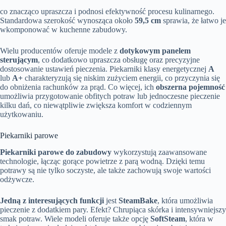
co znacząco upraszcza i podnosi efektywność procesu kulinarnego.
Standardowa szerokość wynosząca około
59,5 cm
sprawia, że łatwo je
wkomponować w kuchenne zabudowy.
Wielu producentów oferuje modele z
dotykowym panelem
sterującym
, co dodatkowo upraszcza obsługę oraz precyzyjne
dostosowanie ustawień pieczenia. Piekarniki klasy energetycznej
A
lub
A+
charakteryzują się niskim zużyciem energii, co przyczynia się
do obniżenia rachunków za prąd. Co więcej, ich
obszerna pojemność
umożliwia przygotowanie obfitych potraw lub jednoczesne pieczenie
kilku dań, co niewątpliwie zwiększa komfort w codziennym
użytkowaniu.
Piekarniki parowe
Piekarniki parowe do zabudowy
wykorzystują zaawansowane
technologie, łącząc gorące powietrze z parą wodną. Dzięki temu
potrawy są nie tylko soczyste, ale także zachowują swoje wartości
odżywcze.
Jedną z interesujących funkcji
jest
SteamBake
, która umożliwia
pieczenie z dodatkiem pary. Efekt? Chrupiąca skórka i intensywniejszy
smak potraw. Wiele modeli oferuje także opcję
SoftSteam
, która w