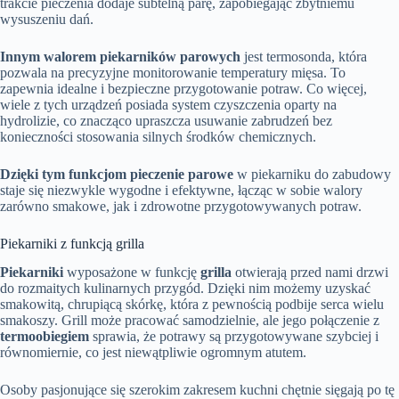
trakcie pieczenia dodaje subtelną parę, zapobiegając zbytniemu
wysuszeniu dań.
Innym walorem piekarników parowych
jest termosonda, która
pozwala na precyzyjne monitorowanie temperatury mięsa. To
zapewnia idealne i bezpieczne przygotowanie potraw. Co więcej,
wiele z tych urządzeń posiada system czyszczenia oparty na
hydrolizie, co znacząco upraszcza usuwanie zabrudzeń bez
konieczności stosowania silnych środków chemicznych.
Dzięki tym funkcjom pieczenie parowe
w piekarniku do zabudowy
staje się niezwykle wygodne i efektywne, łącząc w sobie walory
zarówno smakowe, jak i zdrowotne przygotowywanych potraw.
Piekarniki z funkcją grilla
Piekarniki
wyposażone w funkcję
grilla
otwierają przed nami drzwi
do rozmaitych kulinarnych przygód. Dzięki nim możemy uzyskać
smakowitą, chrupiącą skórkę, która z pewnością podbije serca wielu
smakoszy. Grill może pracować samodzielnie, ale jego połączenie z
termoobiegiem
sprawia, że potrawy są przygotowywane szybciej i
równomiernie, co jest niewątpliwie ogromnym atutem.
Osoby pasjonujące się szerokim zakresem kuchni chętnie sięgają po tę