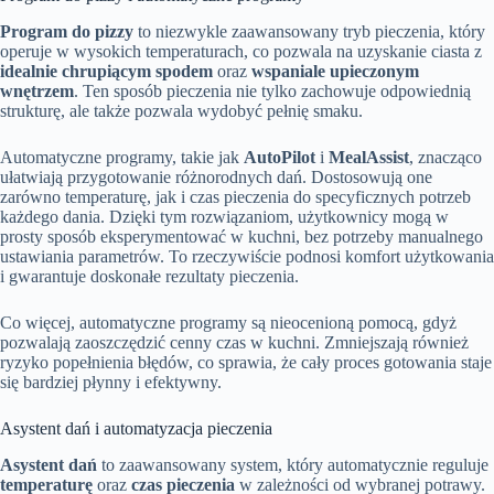
Program do pizzy
to niezwykle zaawansowany tryb pieczenia, który
operuje w wysokich temperaturach, co pozwala na uzyskanie ciasta z
idealnie chrupiącym spodem
oraz
wspaniale upieczonym
wnętrzem
. Ten sposób pieczenia nie tylko zachowuje odpowiednią
strukturę, ale także pozwala wydobyć pełnię smaku.
Automatyczne programy, takie jak
AutoPilot
i
MealAssist
, znacząco
ułatwiają przygotowanie różnorodnych dań. Dostosowują one
zarówno temperaturę, jak i czas pieczenia do specyficznych potrzeb
każdego dania. Dzięki tym rozwiązaniom, użytkownicy mogą w
prosty sposób eksperymentować w kuchni, bez potrzeby manualnego
ustawiania parametrów. To rzeczywiście podnosi komfort użytkowania
i gwarantuje doskonałe rezultaty pieczenia.
Co więcej, automatyczne programy są nieocenioną pomocą, gdyż
pozwalają zaoszczędzić cenny czas w kuchni. Zmniejszają również
ryzyko popełnienia błędów, co sprawia, że cały proces gotowania staje
się bardziej płynny i efektywny.
Asystent dań i automatyzacja pieczenia
Asystent dań
to zaawansowany system, który automatycznie reguluje
temperaturę
oraz
czas pieczenia
w zależności od wybranej potrawy.