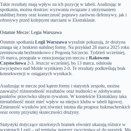
Takie rezultaty mają wpływ na ich pozycję w tabeli. Analizując te
spotkania, można dostrzec wyzwania związane z utrzymaniem
stabilnej formy oraz konieczność poprawy zarówno defensywy, jak i
ofensywy przed kolejnymi starciami w Ekstraklasie.
Ostatnie Mecze: Legia Warszawa
Ostatnie spotkania
Legii Warszawa
wyraźnie pokazują, że drużyna
zmaga się z brakiem stabilnej formy. Na przykład 28 marca 2025 roku
zremisowała bezbramkowo z Pogonią Szczecin. Tydzień wcześniej,
16 marca, przegrała w emocjonującym meczu z
Rakowem
Częstochowa
2-3. Jeszcze wcześniej, bo 13 marca, odniosła
zwycięstwo nad Molde wynikiem 2-0. Te rezultaty podkreślają brak
konsekwencji w osiąganych wynikach.
Analizując te mecze pod kątem formy i statystyk zespołu, można
zauważyć różnorodność rezultatów oraz trudności w zdobywaniu
punktów przeciwko silnym rywalom. W kontekście Ekstraklasy taka
niestabilność może mieć wpływ na miejsce klubu w tabeli ligowej.
Zmienność wyników jest również istotna dla prognoz bukmacherskich
oraz oceny przyszłej skuteczności drużyny.
Statystyki dotyczące strzelonych bramek również ukazują różnice w
występach Legii – od remisów poprzez zwycięstwa aż do porażek. Ma