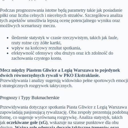
Podczas prognozowania istotne będą parametry takie jak posiadanie
piłki oraz liczba celnych i niecelnych strzałów. Szczegółowa analiza
tych aspektów umożliwia lepszą ocenę potencjalnego wyniku oraz
możliwych scenariuszy meczu.
śledzenie statystyk w czasie rzeczywistym, takich jak faule,
rzuty rożne czy żółte kartki,
wpływ na końcowy rezultat spotkania,
efektywność ofensywy obu drużyn oraz ich zdolność do
zachowania czystego konta.
Mecz między Piastem Gliwice a Legią Warszawa to pojedynek
dwóch równorzędnych rywali w PKO Ekstraklasie.
Przewidywania i analizy sugerują widowisko pełne sportowych emocji
i strategicznych rozgrywek taktycznych.
Prognozy i Typy Bukmacherskie
Przewidywania dotyczące spotkania Piasta Gliwice z Legią Warszawa
zapowiadają pasjonującą rywalizację. Oba zespoły prezentują podobną
formę, co sugeruje wyrównaną rozgrywkę. Analiza statystyk, takich
jak
oczekiwane gole (xG)
, wskazuje na szanse punktowe dla obu
drużyn.
Ważną rolę odegrają decyzje taktyczne trenerów oraz