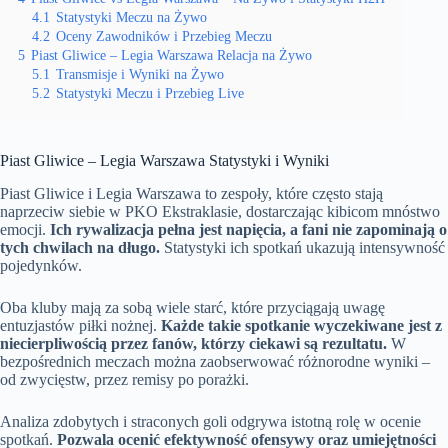
4.1
Statystyki Meczu na Żywo
4.2
Oceny Zawodników i Przebieg Meczu
5
Piast Gliwice – Legia Warszawa Relacja na Żywo
5.1
Transmisje i Wyniki na Żywo
5.2
Statystyki Meczu i Przebieg Live
Piast Gliwice – Legia Warszawa Statystyki i Wyniki
Piast Gliwice i Legia Warszawa to zespoły, które często stają
naprzeciw siebie w PKO Ekstraklasie, dostarczając kibicom mnóstwo
emocji.
Ich rywalizacja pełna jest napięcia, a fani nie zapominają o
tych chwilach na długo.
Statystyki ich spotkań ukazują intensywność
pojedynków.
Oba kluby mają za sobą wiele starć, które przyciągają uwagę
entuzjastów piłki nożnej.
Każde takie spotkanie wyczekiwane jest z
niecierpliwością przez fanów, którzy ciekawi są rezultatu.
W
bezpośrednich meczach można zaobserwować różnorodne wyniki –
od zwycięstw, przez remisy po porażki.
Analiza zdobytych i straconych goli odgrywa istotną rolę w ocenie
spotkań.
Pozwala ocenić efektywność ofensywy oraz umiejętności