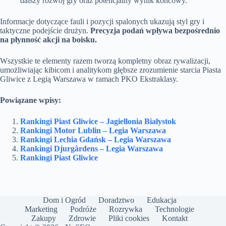
dalszy rozwój gry oraz potencjalny wynik końcowy.
Informacje dotyczące fauli i pozycji spalonych ukazują styl gry i
taktyczne podejście drużyn.
Precyzja podań wpływa bezpośrednio
na płynność akcji na boisku.
Wszystkie te elementy razem tworzą kompletny obraz rywalizacji,
umożliwiając kibicom i analitykom głębsze zrozumienie starcia Piasta
Gliwice z Legią Warszawa w ramach PKO Ekstraklasy.
Powiązane wpisy:
Rankingi Piast Gliwice – Jagiellonia Białystok
Rankingi Motor Lublin – Legia Warszawa
Rankingi Lechia Gdańsk – Legia Warszawa
Rankingi Djurgårdens – Legia Warszawa
Rankingi Piast Gliwice
Dom i Ogród
Doradztwo
Edukacja
Marketing
Podróże
Rozrywka
Technologie
Zakupy
Zdrowie
Pliki cookies
Kontakt