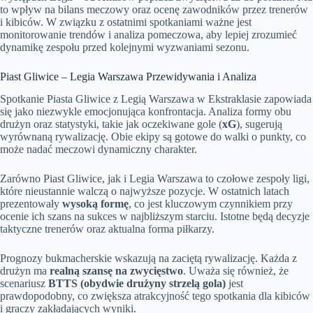
to wpływ na bilans meczowy oraz ocenę zawodników przez trenerów
i kibiców. W związku z ostatnimi spotkaniami ważne jest
monitorowanie trendów i analiza pomeczowa, aby lepiej zrozumieć
dynamikę zespołu przed kolejnymi wyzwaniami sezonu.
Piast Gliwice – Legia Warszawa Przewidywania i Analiza
Spotkanie Piasta Gliwice z Legią Warszawa w Ekstraklasie zapowiada
się jako niezwykle emocjonująca konfrontacja. Analiza formy obu
drużyn oraz statystyki, takie jak oczekiwane gole (
xG
), sugerują
wyrównaną rywalizację. Obie ekipy są gotowe do walki o punkty, co
może nadać meczowi dynamiczny charakter.
Zarówno Piast Gliwice, jak i Legia Warszawa to czołowe zespoły ligi,
które nieustannie walczą o najwyższe pozycje. W ostatnich latach
prezentowały
wysoką formę
, co jest kluczowym czynnikiem przy
ocenie ich szans na sukces w najbliższym starciu. Istotne będą decyzje
taktyczne trenerów oraz aktualna forma piłkarzy.
Prognozy bukmacherskie wskazują na zaciętą rywalizację. Każda z
drużyn ma
realną szansę na zwycięstwo
. Uważa się również, że
scenariusz
BTTS (obydwie drużyny strzelą gola)
jest
prawdopodobny, co zwiększa atrakcyjność tego spotkania dla kibiców
i graczy zakładających wyniki.