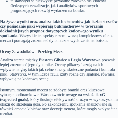
te statystyki są niezwykle przydatne zarówno dla kibiców
śledzących rywalizację, jak i analityków sportowych
prognozujących rozwój wydarzeń na boisku.
Na żywo wyniki oraz analiza takich elementów jak liczba strzałów
czy posiadanie piłki wspierają bukmacherów w tworzeniu
dokładniejszych prognoz dotyczących końcowego wyniku
spotkania.
Wszystkie te aspekty razem tworzą kompleksowy obraz
meczu i pomagają zrozumieć dynamiczne wydarzenia na boisku.
Oceny Zawodników i Przebieg Meczu
Analiza starcia między
Piastem Gliwice
a
Legią Warszawa
pozwala
lepiej zrozumieć jego dynamikę. Oceny piłkarzy bazują na ich
wpływie na grę, takich jak celne strzały, skuteczne podania i kontrola
piłki. Statystyki, w tym liczba fauli, rzuty rożne czy spalone, również
wpływają na końcową ocenę.
Istotnymi momentami meczu są zdobyte bramki oraz kluczowe
sytuacje podbramkowe. Warto zwrócić uwagę na wskaźnik
xG
(expected goals)
, który ilustruje efektywność drużyn w wykorzystaniu
okazji do strzelenia gola. Po zakończeniu spotkania analizowane są
również emocje kibiców oraz decyzje trenera, które mogły wpłynąć na
rezultat.