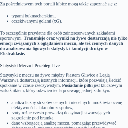
Za pośrednictwem tych portali kibice mogą także zapoznać się z:
typami bukmacherskimi,
oczekiwanymi golami (xG).
To szczególnie przydatne dla osób zainteresowanych zakładami
sportowymi.
Transmisje oraz wyniki na żywo dostarczają nie tylko
emocji związanych z oglądaniem meczu, ale też cennych danych
do analizowania ligowych statystyk i kondycji drużyn w
Ekstraklasie.
Statystyki Meczu i Przebieg Live
Statystyki z meczu na żywo między Piastem Gliwice a Legią
Warszawa dostarczają istotnych informacji, które pozwalają śledzić
spotkanie w czasie rzeczywistym.
Posiadanie piłki
jest kluczowym
wskaźnikiem, który odzwierciedla przewagę jednej z drużyn.
analiza liczby strzałów celnych i niecelnych umożliwia ocenę
efektywności ataku obu zespołów,
rzuty rożne często prowadzą do sytuacji stwarzających
zagrożenie pod bramką,
dane wzbogacają analizę meczu, pomagając przewidywać