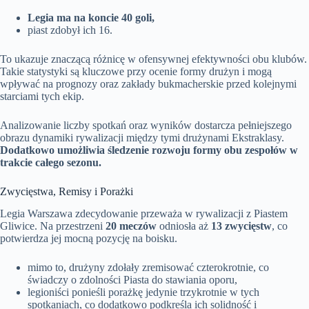
Legia ma na koncie 40 goli,
piast zdobył ich 16.
To ukazuje znaczącą różnicę w ofensywnej efektywności obu klubów.
Takie statystyki są kluczowe przy ocenie formy drużyn i mogą
wpływać na prognozy oraz zakłady bukmacherskie przed kolejnymi
starciami tych ekip.
Analizowanie liczby spotkań oraz wyników dostarcza pełniejszego
obrazu dynamiki rywalizacji między tymi drużynami Ekstraklasy.
Dodatkowo umożliwia śledzenie rozwoju formy obu zespołów w
trakcie całego sezonu.
Zwycięstwa, Remisy i Porażki
Legia Warszawa zdecydowanie przeważa w rywalizacji z Piastem
Gliwice. Na przestrzeni
20 meczów
odniosła aż
13 zwycięstw
, co
potwierdza jej mocną pozycję na boisku.
mimo to, drużyny zdołały zremisować czterokrotnie, co
świadczy o zdolności Piasta do stawiania oporu,
legioniści ponieśli porażkę jedynie trzykrotnie w tych
spotkaniach, co dodatkowo podkreśla ich solidność i