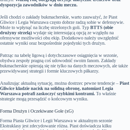
dyspozycja zawodników w dniu meczu.
Jeśli chodzi o zakłady bukmacherskie, warto zauważyć, że Piast
Gliwice i Legia Warszawa często dobrze radzą sobie w defensywie.
Może to wpłynąć na liczbę strzelonych goli. Typ
BTTS (obie
drużyny strzelą)
wydaje się interesującą opcją ze względu na
ofensywne możliwości obu ekip. Dodatkowo należy uwzględnić
ostatnie wyniki oraz bezpośrednie pojedynki tych drużyn.
Patrząc na tabelę ligową i dotychczasowe osiągnięcia w sezonie,
obydwa zespoły pragną coś udowodnić swoim fanom. Zakłady
bukmacherskie opierają się nie tylko na danych meczowych, ale także
przewidywanej strategii i formie kluczowych piłkarzy.
Analizując aktualną sytuację, można dostrzec pewne tendencje –
Piast
Gliwice kładzie nacisk na solidną obronę, natomiast Legia
Warszawa potrafi zaskoczyć szybkimi kontrami.
To właśnie
strategie mogą przesądzić o końcowym wyniku.
Forma Drużyn i Oczekiwane Gole (xG)
Forma Piasta Gliwice i Legii Warszawa w aktualnym sezonie
Ekstraklasy jest zdecydowanie różna. Piast doświadcza kilku