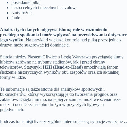
posiadanie piłki,
liczba celnych i niecelnych strzałów,
rzuty rożne,
faule.
Analiza tych danych odgrywa istotną rolę w rozumieniu
przebiegu spotkania i może wpływać na przewidywania dotyczące
jego wyniku.
Na przykład większa kontrola nad piłką przez jedną z
drużyn może sugerować jej dominację.
Starcia między Piastem Gliwice a Legią Warszawa przyciągają tłumy
kibiców zarówno na trybuny stadionów, jak i przed ekrany
telewizorów. Statystyki
H2H (Head-to-Head)
umożliwiają fanom
śledzenie historycznych wyników obu zespołów oraz ich aktualnej
formy w lidze.
Te informacje są także istotne dla analityków sportowych i
bukmacherów, którzy wykorzystują je do tworzenia prognoz oraz
zakładów. Dzięki nim można lepiej zrozumieć możliwe scenariusze
meczu i ocenić szanse obu drużyn w przyszłych ligowych
pojedynkach.
Podczas transmisji live szczególnie interesujące są sytuacje związane z: