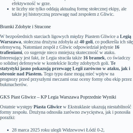
efektywność w grze.
te liczby nie tylko oddają aktualną formę stołecznej ekipy, ale
także jej historyczną przewagę nad zespołem z Gliwic.
Bramki Zdobyte i Stracone
W bezpośrednich starciach ligowych między Piastem Gliwice a
Legią
Warszawa
, stołeczna drużyna zdobyła aż
40 goli
, co podkreśla ich siłę
ofensywną. Natomiast zespół z Gliwic odpowiedział jedynie
16
trafieniami
, co sugeruje nieco mniejszą skuteczność w ataku.
Interesujący jest fakt, że Legia straciła także
16 bramek
, co świadczy
o solidnej defensywie w kontekście liczby zdobytych goli.
Te
statystyki jasno pokazują przewagę Legii zarówno w ataku, jak i
obronie nad Piastem.
Tego typu dane mogą mieć wpływ na
prognozy przed przyszłymi meczami oraz oceny formy obu ekip przez
bukmacherów.
GKS Piast Gliwice – KP Legia Warszawa Poprzednie Wyniki
Ostatnie występy
Piasta Gliwice
w Ekstraklasie ukazują niestabilność
formy zespołu. Drużyna odnosiła zarówno zwycięstwa, jak i ponosiła
porażki:
28 marca 2025 roku ulegli Widzewowi Łódź 0-2,