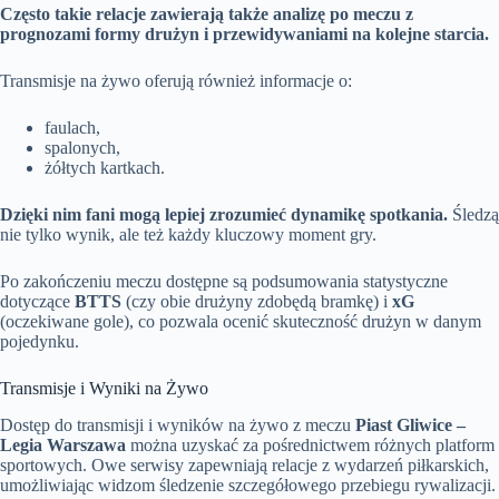
Często takie relacje zawierają także analizę po meczu z
prognozami formy drużyn i przewidywaniami na kolejne starcia.
Transmisje na żywo oferują również informacje o:
faulach,
spalonych,
żółtych kartkach.
Dzięki nim fani mogą lepiej zrozumieć dynamikę spotkania.
Śledzą
nie tylko wynik, ale też każdy kluczowy moment gry.
Po zakończeniu meczu dostępne są podsumowania statystyczne
dotyczące
BTTS
(czy obie drużyny zdobędą bramkę) i
xG
(oczekiwane gole), co pozwala ocenić skuteczność drużyn w danym
pojedynku.
Transmisje i Wyniki na Żywo
Dostęp do transmisji i wyników na żywo z meczu
Piast Gliwice –
Legia Warszawa
można uzyskać za pośrednictwem różnych platform
sportowych. Owe serwisy zapewniają relacje z wydarzeń piłkarskich,
umożliwiając widzom śledzenie szczegółowego przebiegu rywalizacji.