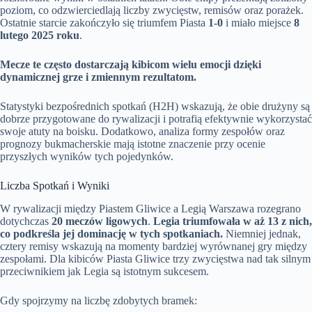
poziom, co odzwierciedlają liczby zwycięstw, remisów oraz porażek.
Ostatnie starcie zakończyło się triumfem Piasta
1-0
i miało miejsce
8
lutego 2025 roku
.
Mecze te często dostarczają kibicom wielu emocji dzięki
dynamicznej grze i zmiennym rezultatom.
Statystyki bezpośrednich spotkań (H2H) wskazują, że obie drużyny są
dobrze przygotowane do rywalizacji i potrafią efektywnie wykorzystać
swoje atuty na boisku. Dodatkowo, analiza formy zespołów oraz
prognozy bukmacherskie mają istotne znaczenie przy ocenie
przyszłych wyników tych pojedynków.
Liczba Spotkań i Wyniki
W rywalizacji między Piastem Gliwice a Legią Warszawa rozegrano
dotychczas
20 meczów ligowych
.
Legia triumfowała w aż 13 z nich,
co podkreśla jej dominację w tych spotkaniach.
Niemniej jednak,
cztery remisy wskazują na momenty bardziej wyrównanej gry między
zespołami. Dla kibiców Piasta Gliwice trzy zwycięstwa nad tak silnym
przeciwnikiem jak Legia są istotnym sukcesem.
Gdy spojrzymy na liczbę zdobytych bramek: