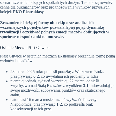
scenariusze nadchodzących spotkań tych drużyn. Te dane są również
cenne dla bukmacherów oraz prognozowania wyników przyszłych
kolejek
PKO Ekstraklasy
.
Zrozumienie bieżącej formy obu ekip oraz analiza ich
wcześniejszych pojedynków pozwala lepiej pojąć dynamikę
rywalizacji i oczekiwać pełnych emocji meczów obfitujących w
sportowe niespodzianki na murawie.
Ostatnie Mecze: Piast Gliwice
Piast Gliwice w ostatnich meczach Ekstraklasy prezentuje formę pełną
wzlotów i upadków.
28 marca 2025 roku ponieśli porażkę z Widzewem Łódź,
przegrywając
0-2
, co uwydatnia ich problemy w lidze,
niemniej jednak, tydzień wcześniej, 22 marca, odnieśli
zwycięstwo nad Stalą Rzeszów z wynikiem
3-1
, udowadniając
swoje możliwości zdobywania punktów oraz skutecznego
ataku,
natomiast 16 marca musieli uznać wyższość Puszczy
Niepołomice, przegrywając
1-2
, co podkreśla brak
konsekwencji w ich grze.