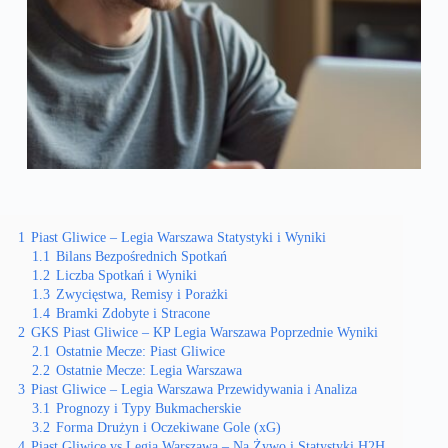
1
Piast Gliwice – Legia Warszawa Statystyki i Wyniki
1.1
Bilans Bezpośrednich Spotkań
1.2
Liczba Spotkań i Wyniki
1.3
Zwycięstwa, Remisy i Porażki
1.4
Bramki Zdobyte i Stracone
2
GKS Piast Gliwice – KP Legia Warszawa Poprzednie Wyniki
2.1
Ostatnie Mecze: Piast Gliwice
2.2
Ostatnie Mecze: Legia Warszawa
3
Piast Gliwice – Legia Warszawa Przewidywania i Analiza
3.1
Prognozy i Typy Bukmacherskie
3.2
Forma Drużyn i Oczekiwane Gole (xG)
4
Piast Gliwice vs Legia Warszawa – Na Żywo i Statystyki H2H