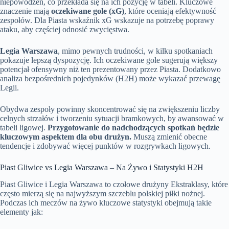
niepowodzeń, co przekłada się na ich pozycję w tabeli. Kluczowe
znaczenie mają
oczekiwane gole (xG)
, które oceniają efektywność
zespołów. Dla Piasta wskaźnik xG wskazuje na potrzebę poprawy
ataku, aby częściej odnosić zwycięstwa.
Legia Warszawa
, mimo pewnych trudności, w kilku spotkaniach
pokazuje lepszą dyspozycję. Ich oczekiwane gole sugerują większy
potencjał ofensywny niż ten prezentowany przez Piasta. Dodatkowo
analiza bezpośrednich pojedynków (H2H) może wykazać przewagę
Legii.
Obydwa zespoły powinny skoncentrować się na zwiększeniu liczby
celnych strzałów i tworzeniu sytuacji bramkowych, by awansować w
tabeli ligowej.
Przygotowanie do nadchodzących spotkań będzie
kluczowym aspektem dla obu drużyn.
Muszą zmienić obecne
tendencje i zdobywać więcej punktów w rozgrywkach ligowych.
Piast Gliwice vs Legia Warszawa – Na Żywo i Statystyki H2H
Piast Gliwice i Legia Warszawa to czołowe drużyny Ekstraklasy, które
często mierzą się na najwyższym szczeblu polskiej piłki nożnej.
Podczas ich meczów na żywo kluczowe statystyki obejmują takie
elementy jak: