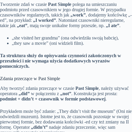
Tworzenie zdań w czasie
Past Simple
polega na umieszczaniu
podmiotu przed czasownikiem w jego drugiej formie. W przypadku
czasowników regularnych, takich jak
„work”
, dodajemy końcówkę „-
ed”, na przykład:
„I worked”
. Natomiast czasowniki nieregularne,
takie jak
„eat”
, mają swoje unikalne formy przeszłe, np.
„I ate”
.
„she visited her grandma” (ona odwiedziła swoją babcię),
„they saw a movie” (oni widzieli film).
Ta struktura służy do opisywania czynności zakończonych w
przeszłości i nie wymaga użycia dodatkowych wyrazów
pomocniczych.
Zdania przeczące w Past Simple
Aby tworzyć zdania przeczące w czasie
Past Simple
, należy używać
operatora
„did”
w połączeniu z
„not”
. Konstrukcja jest prosta:
podmiot + didn’t + czasownik w formie podstawowej
.
Przykładem może być zdanie: „They didn’t visit the museum” (Oni nie
odwiedzili muzeum). Istotne jest to, że czasownik pozostaje w swojej
pierwotnej formie, bez dodawania końcówki -ed czy też zmiany na II
formę. Operator
„didn’t”
nadaje zdaniu przeczenie, więc sam