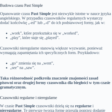
Budowa czasu Past Simple
Opanowanie czasu
Past Simple
jest niezwykle istotne w nauce języka
angielskiego. W przypadku czasowników regularnych wystarczy
dodać końcówkę „-ed” lub „-d” do ich podstawowej formy, jak w:
„work”, które przekształca się w „worked”,
„play”, które staje się „played”.
Czasowniki nieregularne stanowią większe wyzwanie, ponieważ
wymagają zapamiętania ich specyficznych form. Przykładowo:
„go” zmienia się na „went”,
„see” na „saw”.
Taka różnorodność podkreśla znaczenie znajomości zasad
pisowni oraz drugiej formy czasownika dla biegłości w tym czasie
gramatycznym.
Czasowniki regularne i nieregularne
W czasie
Past Simple
czasowniki dzielą się na
regularne
i
nieregularne
. Te pierwsze tworzą formę przeszłą poprzez dodanie