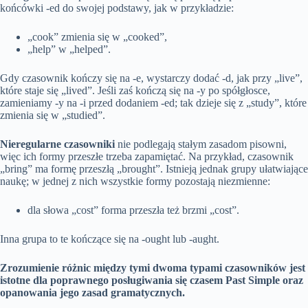
końcówki -ed do swojej podstawy, jak w przykładzie:
„cook” zmienia się w „cooked”,
„help” w „helped”.
Gdy czasownik kończy się na -e, wystarczy dodać -d, jak przy „live”,
które staje się „lived”. Jeśli zaś kończą się na -y po spółgłosce,
zamieniamy -y na -i przed dodaniem -ed; tak dzieje się z „study”, które
zmienia się w „studied”.
Nieregularne czasowniki
nie podlegają stałym zasadom pisowni,
więc ich formy przeszłe trzeba zapamiętać. Na przykład, czasownik
„bring” ma formę przeszłą „brought”. Istnieją jednak grupy ułatwiające
naukę; w jednej z nich wszystkie formy pozostają niezmienne:
dla słowa „cost” forma przeszła też brzmi „cost”.
Inna grupa to te kończące się na -ought lub -aught.
Zrozumienie różnic między tymi dwoma typami czasowników jest
istotne dla poprawnego posługiwania się czasem Past Simple oraz
opanowania jego zasad gramatycznych.