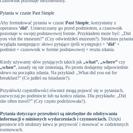
czasownik pozostaje niezmieniony.
Pytania w czasie Past Simple
Aby formułować pytania w czasie
Past Simple
, korzystamy z
operatora
’did’
. Umieszczamy go przed podmiotem, a czasownik
pozostaje w swojej podstawowej formie. Przykładem może być: „Did
you visit the museum?” (Czy odwiedziłeś muzeum?). Struktura pytania
wygląda następująco: słowo pytające (jeśli występuje) +
’did’
+
podmiot + czasownik w formie podstawowej + reszta zdania.
Kiedy używamy słów pytających takich jak
„what”, „where”
czy
„when”
, zasady się nie zmieniają. Po prostu dodajemy odpowiednie
słowo na początku zdania. Na przykład: „What did you eat for
breakfast?” (Co jadłeś na śniadanie?).
Przysłówki częstotliwości również mogą pojawić się w pytaniach,
zazwyczaj po podmiocie lub na końcu zdania. Dla przykładu: „Did
she often travel?” (Czy często podróżowała?).
Pytania dotyczące przeszłości są niezbędne do zdobywania
informacji o minionych wydarzeniach i czynnościach.
Dzięki
prostocie ich struktury łatwo je przyswoić i stosować w codziennych
rozmowach.