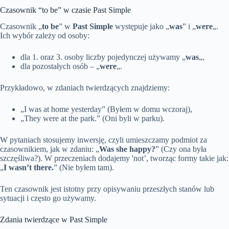
Czasownik “to be” w czasie Past Simple
Czasownik „
to be
” w
Past Simple
występuje jako „
was
” i „
were
„.
Ich wybór zależy od osoby:
dla 1. oraz 3. osoby liczby pojedynczej używamy „
was
„,
dla pozostałych osób – „
were
„.
Przykładowo, w zdaniach twierdzących znajdziemy:
„I was at home yesterday” (Byłem w domu wczoraj),
„They were at the park.” (Oni byli w parku).
W pytaniach stosujemy inwersję, czyli umieszczamy podmiot za
czasownikiem, jak w zdaniu: „
Was she happy?
” (Czy ona była
szczęśliwa?). W przeczeniach dodajemy 'not’, tworząc formy takie jak:
„
I wasn’t there.
” (Nie byłem tam).
Ten czasownik jest istotny przy opisywaniu przeszłych stanów lub
sytuacji i często go używamy.
Zdania twierdzące w Past Simple