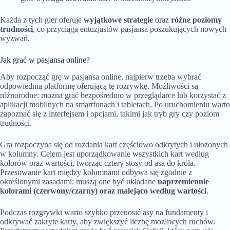
Każda z tych gier oferuje
wyjątkowe strategie
oraz
różne poziomy
trudności
, co przyciąga entuzjastów pasjansa poszukujących nowych
wyzwań.
Jak grać w pasjansa online?
Aby rozpocząć grę w pasjansa online, najpierw trzeba wybrać
odpowiednią platformę oferującą tę rozrywkę. Możliwości są
różnorodne: można grać bezpośrednio w przeglądarce lub korzystać z
aplikacji mobilnych na smartfonach i tabletach. Po uruchomieniu warto
zapoznać się z interfejsem i opcjami, takimi jak tryb gry czy poziom
trudności.
Gra rozpoczyna się od rozdania kart częściowo odkrytych i ułożonych
w kolumny. Celem jest uporządkowanie wszystkich kart według
kolorów oraz wartości, tworząc cztery stosy od asa do króla.
Przesuwanie kart między kolumnami odbywa się zgodnie z
określonymi zasadami: muszą one być układane
naprzemiennie
kolorami (czerwony/czarny) oraz malejąco według wartości
.
Podczas rozgrywki warto szybko przenosić asy na fundamenty i
odkrywać zakryte karty, aby zwiększyć liczbę możliwych ruchów.