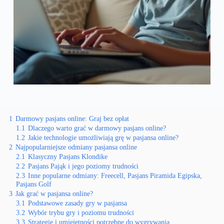
1
Darmowy pasjans online: Graj bez opłat
1.1
Dlaczego warto grać w darmowy pasjans online?
1.2
Jakie technologie umożliwiają grę w pasjansa online?
2
Najpopularniejsze odmiany pasjansa online
2.1
Klasyczny Pasjans Klondike
2.2
Pasjans Pająk i jego poziomy trudności
2.3
Inne popularne odmiany: Freecell, Pasjans Piramida Egipska,
Pasjans Golf
3
Jak grać w pasjansa online?
3.1
Podstawowe zasady gry w pasjansa
3.2
Wybór trybu gry i poziomu trudności
3.3
Strategie i umiejętności potrzebne do wygrywania