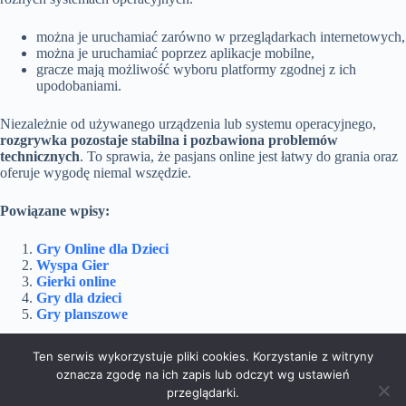
można je uruchamiać zarówno w przeglądarkach internetowych,
można je uruchamiać poprzez aplikacje mobilne,
gracze mają możliwość wyboru platformy zgodnej z ich
upodobaniami.
Niezależnie od używanego urządzenia lub systemu operacyjnego,
rozgrywka pozostaje stabilna i pozbawiona problemów
technicznych
. To sprawia, że pasjans online jest łatwy do grania oraz
oferuje wygodę niemal wszędzie.
Powiązane wpisy:
Gry Online dla Dzieci
Wyspa Gier
Gierki online
Gry dla dzieci
Gry planszowe
Ten serwis wykorzystuje pliki cookies. Korzystanie z witryny
oznacza zgodę na ich zapis lub odczyt wg ustawień
Dom i Ogród
Doradztwo
Edukacja
przeglądarki.