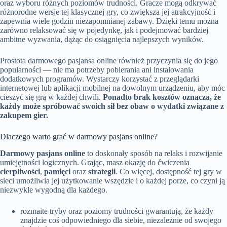
oraz wyboru różnych poziomów trudności. Gracze mogą odkrywać
różnorodne wersje tej klasycznej gry, co zwiększa jej atrakcyjność i
zapewnia wiele godzin niezapomnianej zabawy. Dzięki temu można
zarówno relaksować się w pojedynkę, jak i podejmować bardziej
ambitne wyzwania, dążąc do osiągnięcia najlepszych wyników.
Prostota darmowego pasjansa online również przyczynia się do jego
popularności — nie ma potrzeby pobierania ani instalowania
dodatkowych programów. Wystarczy korzystać z przeglądarki
internetowej lub aplikacji mobilnej na dowolnym urządzeniu, aby móc
cieszyć się grą w każdej chwili.
Ponadto brak kosztów oznacza, że
każdy może spróbować swoich sił bez obaw o wydatki związane z
zakupem gier.
Dlaczego warto grać w darmowy pasjans online?
Darmowy pasjans online
to doskonały sposób na relaks i rozwijanie
umiejętności logicznych. Grając, masz okazję do ćwiczenia
cierpliwości
,
pamięci
oraz
strategii
. Co więcej, dostępność tej gry w
sieci umożliwia jej użytkowanie wszędzie i o każdej porze, co czyni ją
niezwykle wygodną dla każdego.
rozmaite tryby oraz poziomy trudności gwarantują, że każdy
znajdzie coś odpowiedniego dla siebie, niezależnie od swojego