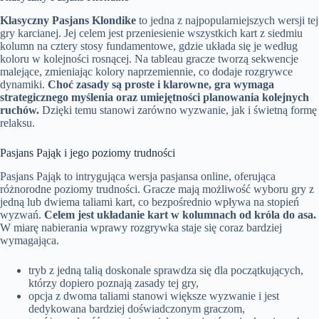
Klasyczny Pasjans Klondike
to jedna z najpopularniejszych wersji tej
gry karcianej. Jej celem jest przeniesienie wszystkich kart z siedmiu
kolumn na cztery stosy fundamentowe, gdzie układa się je według
koloru w kolejności rosnącej. Na tableau gracze tworzą sekwencje
malejące, zmieniając kolory naprzemiennie, co dodaje rozgrywce
dynamiki.
Choć zasady są proste i klarowne, gra wymaga
strategicznego myślenia oraz umiejętności planowania kolejnych
ruchów.
Dzięki temu stanowi zarówno wyzwanie, jak i świetną formę
relaksu.
Pasjans Pająk i jego poziomy trudności
Pasjans Pająk to intrygująca wersja pasjansa online, oferująca
różnorodne poziomy trudności. Gracze mają możliwość wyboru gry z
jedną lub dwiema taliami kart, co bezpośrednio wpływa na stopień
wyzwań.
Celem jest układanie kart w kolumnach od króla do asa.
W miarę nabierania wprawy rozgrywka staje się coraz bardziej
wymagająca.
tryb z jedną talią doskonale sprawdza się dla początkujących,
którzy dopiero poznają zasady tej gry,
opcja z dwoma taliami stanowi większe wyzwanie i jest
dedykowana bardziej doświadczonym graczom,