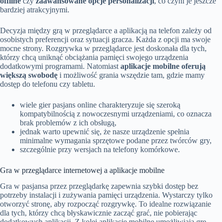
offline
czy
zaawansowane opcje personalizacji
, co czyni je jeszcze
bardziej atrakcyjnymi.
Decyzja między grą w przeglądarce a aplikacją na telefon zależy od
osobistych preferencji oraz sytuacji gracza. Każda z opcji ma swoje
mocne strony. Rozgrywka w przeglądarce jest doskonała dla tych,
którzy chcą uniknąć obciążania pamięci swojego urządzenia
dodatkowymi programami. Natomiast
aplikacje mobilne oferują
większą swobodę
i możliwość grania wszędzie tam, gdzie mamy
dostęp do telefonu czy tabletu.
wiele gier pasjans online charakteryzuje się szeroką
kompatybilnością z nowoczesnymi urządzeniami, co oznacza
brak problemów z ich obsługą,
jednak warto upewnić się, że nasze urządzenie spełnia
minimalne wymagania sprzętowe podane przez twórców gry,
szczególnie przy wersjach na telefony komórkowe.
Gra w przeglądarce internetowej a aplikacje mobilne
Gra w pasjansa przez przeglądarkę zapewnia szybki dostęp bez
potrzeby instalacji i zużywania pamięci urządzenia. Wystarczy tylko
otworzyć stronę, aby rozpocząć rozgrywkę. To idealne rozwiązanie
dla tych, którzy chcą błyskawicznie zacząć grać, nie pobierając
dodatkowych aplikacji. Z kolei aplikacje mobilne umożliwiają grę