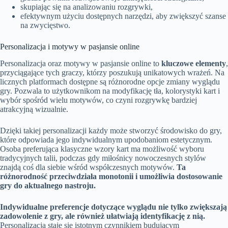
skupiając się na analizowaniu rozgrywki,
efektywnym użyciu dostępnych narzędzi, aby zwiększyć szanse
na zwycięstwo.
Personalizacja i motywy w pasjansie online
Personalizacja oraz motywy w pasjansie online to
kluczowe elementy
,
przyciągające tych graczy, którzy poszukują unikatowych wrażeń. Na
licznych platformach dostępne są różnorodne opcje zmiany wyglądu
gry. Pozwala to użytkownikom na modyfikację tła, kolorystyki kart i
wybór spośród wielu motywów, co czyni rozgrywkę bardziej
atrakcyjną wizualnie.
Dzięki takiej personalizacji każdy może stworzyć środowisko do gry,
które odpowiada jego indywidualnym upodobaniom estetycznym.
Osoba preferująca klasyczne wzory kart ma możliwość wyboru
tradycyjnych talii, podczas gdy miłośnicy nowoczesnych stylów
znajdą coś dla siebie wśród współczesnych motywów.
Ta
różnorodność przeciwdziała monotonii i umożliwia dostosowanie
gry do aktualnego nastroju.
Indywidualne preferencje dotyczące wyglądu nie tylko zwiększają
zadowolenie z gry, ale również ułatwiają identyfikację z nią.
Personalizacja staje się istotnym czynnikiem budującym