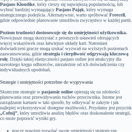
Pasjans Klondike
, który cieszy się największą popularnością, lub
wybrać bardziej wymagający
Pasjans Pająk
, który wymaga
strategicznego podejścia. Alternatywnie, warto spróbować
Freecell
,
gdzie odpowiednie planowanie umożliwia zwycięstwo w każdej partii.
Poziom trudności dostosowuje się do umiejętności użytkownika.
Nowicjusze mogą skorzystać z prostszych ustawień oferujących
więcej wskazówek oraz łatwiejsze układy kart. Natomiast
doświadczeni gracze mogą szukać wyzwań na wyższych poziomach
zaawansowania, gdzie
strategia i cierpliwość odgrywają kluczową
rolę
. Dzięki takiej elastyczności pasjans online jest atrakcyjny dla
szerokiego kręgu odbiorców, niezależnie od ich doświadczenia czy
indywidualnych upodobań.
Strategie i umiejętności potrzebne do wygrywania
Skuteczne strategie w
pasjansie online
opierają się na zdolności
planowania oraz przewidywaniu ruchów przeciwnika. Istotne jest
zarządzanie kartami w taki sposób, by odkrywać te zakryte i jak
najlepiej wykorzystywać dostępne możliwości. Przydatny jest przycisk
„Cofnij”
, który umożliwia analizę błędów oraz doskonalenie strategii,
co może poprawić wyniki gry.
gracze powinni rozwijać swoje umiejętności strategiczne,