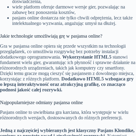
doświadczenia,
wiele platform oferuje darmowe wersje gier, pozwalając na
zabawę bez ponoszenia kosztów,
pasjans online dostarcza nie tylko chwili odprężenia, lecz także
intelektualnego wyzwania, angażując umysł na dłużej.
Jakie technologie umożliwiają grę w pasjansa online?
Gra w pasjansa online opiera się przede wszystkim na technologii
przeglądarek, co umożliwia rozgrywkę bez potrzeby instalacji
dodatkowego oprogramowania.
Wykorzystanie HTML5
stanowi
fundament wielu gier, gwarantując ich płynność i sprawne działanie na
różnorodnych urządzeniach, takich jak komputery czy smartfony.
Dzięki temu gracze mogą cieszyć się pasjansem z dowolnego miejsca,
korzystając z różnych platform.
Dodatkowo HTML5 wzbogaca gry
o lepszą interaktywność oraz atrakcyjną grafikę, co znacząco
podnosi jakość całej rozrywki.
Najpopularniejsze odmiany pasjansa online
Pasjans online to uwielbiana gra karciana, która występuje w wielu
różnorodnych wersjach, dostosowanych do różnych preferencji.
Jedną z najczęściej wybieranych jest klasyczny Pasjans Klondike,
ceniony za prostotę zasad i atrakcyjność rozgrywki.
Natomiast