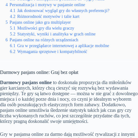
4
Personalizacja i motywy w pasjansie online
4.1
Jak dostosować wygląd gry do własnych preferencji?
4.2
Różnorodność motywów i talie kart
5
Pasjans online jako gra multiplayer
5.1
Możliwości gry dla wielu graczy
5.2
Statystyki, wyniki i analityka w grach online
6
Pasjans online na różnych urządzeniach
6.1
Gra w przeglądarce internetowej a aplikacje mobilne
6.2
Wymagania sprzętowe i kompatybilność
Darmowy pasjans online: Graj bez opłat
Darmowy pasjans online
to doskonała propozycja dla miłośników
gier karcianych, którzy chcą cieszyć się rozrywką bez wydawania
pieniędzy. Te gry są łatwo dostępne — można w nie grać z dowolnego
miejsca i o każdej porze dnia i nocy, co czyni je idealnym wyborem
dla osób poszukujących elastycznych form zabawy. Dodatkowo,
pasjans online umożliwia śledzenie statystyk takich jak czas gry czy
liczba wykonanych ruchów, co jest szczególnie przydatne dla tych,
którzy pragną doskonalić swoje umiejętności.
Gry w pasjansa online za darmo dają możliwość rywalizacji z innymi