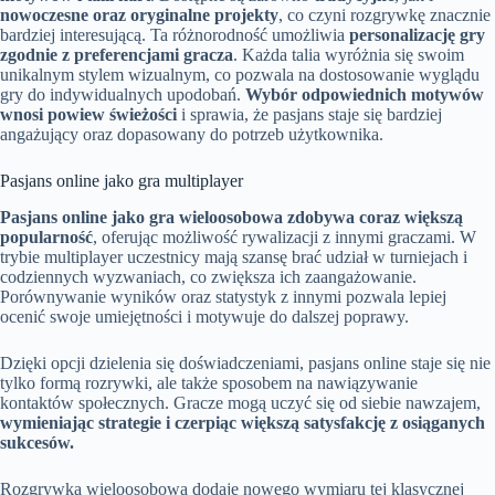
nowoczesne oraz oryginalne projekty
, co czyni rozgrywkę znacznie
bardziej interesującą. Ta różnorodność umożliwia
personalizację gry
zgodnie z preferencjami gracza
. Każda talia wyróżnia się swoim
unikalnym stylem wizualnym, co pozwala na dostosowanie wyglądu
gry do indywidualnych upodobań.
Wybór odpowiednich motywów
wnosi powiew świeżości
i sprawia, że pasjans staje się bardziej
angażujący oraz dopasowany do potrzeb użytkownika.
Pasjans online jako gra multiplayer
Pasjans online jako gra wieloosobowa zdobywa coraz większą
popularność
, oferując możliwość rywalizacji z innymi graczami. W
trybie multiplayer uczestnicy mają szansę brać udział w turniejach i
codziennych wyzwaniach, co zwiększa ich zaangażowanie.
Porównywanie wyników oraz statystyk z innymi pozwala lepiej
ocenić swoje umiejętności i motywuje do dalszej poprawy.
Dzięki opcji dzielenia się doświadczeniami, pasjans online staje się nie
tylko formą rozrywki, ale także sposobem na nawiązywanie
kontaktów społecznych. Gracze mogą uczyć się od siebie nawzajem,
wymieniając strategie i czerpiąc większą satysfakcję z osiąganych
sukcesów.
Rozgrywka wieloosobowa dodaje nowego wymiaru tej klasycznej