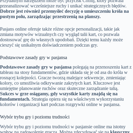
Przydatnym narzędziem może być przycisk Cofnij, który pozwala
przeanalizować wcześniejsze ruchy i unikać strategicznych błędów.
Dobrze jest również przemyśleć decyzję o umieszczeniu króla na
pustym polu, zarządzając przestrzenią na planszy.
Pasjans online oferuje także różne opcje personalizacji, takie jak
zmiana motywów wizualnych czy wygląd talii kart, co pozwala
dostosować grę do własnych upodobań. Dzięki temu każdy może
cieszyć się unikalnym doświadczeniem podczas gry.
Podstawowe zasady gry w pasjansa
Podstawowe zasady gry w pasjansa
polegają na przenoszeniu kart z
tableau na stosy fundamentów, gdzie układa się je od asa do króla w
rosnącej kolejności. Gracze tworzą malejące sekwencje, zmieniając
kolory, co umożliwia odkrywanie zakrytych kart. Kluczowe jest
umiejętne planowanie ruchów oraz skuteczne zarządzanie talią.
Sukces w grze osiągamy, gdy wszystkie karty znajdą się na
fundamentach.
Strategia opiera się na właściwym wykorzystaniu
kolorów i organizacji kart podczas rozgrywki online w pasjansa.
Wybór trybu gry i poziomu trudności
Wybór trybu gry i poziomu trudności w pasjansie online ma istotny
wpływ na zadowolenie gracza. Można zdecydować się na
klasyczny