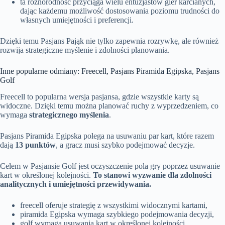
ta różnorodność przyciąga wielu entuzjastów gier karcianych,
dając każdemu możliwość dostosowania poziomu trudności do
własnych umiejętności i preferencji.
Dzięki temu Pasjans Pająk nie tylko zapewnia rozrywkę, ale również
rozwija strategiczne myślenie i zdolności planowania.
Inne popularne odmiany: Freecell, Pasjans Piramida Egipska, Pasjans
Golf
Freecell to popularna wersja pasjansa, gdzie wszystkie karty są
widoczne. Dzięki temu można planować ruchy z wyprzedzeniem, co
wymaga
strategicznego myślenia
.
Pasjans Piramida Egipska polega na usuwaniu par kart, które razem
dają
13 punktów
, a gracz musi szybko podejmować decyzje.
Celem w Pasjansie Golf jest oczyszczenie pola gry poprzez usuwanie
kart w określonej kolejności.
To stanowi wyzwanie dla zdolności
analitycznych i umiejętności przewidywania.
freecell oferuje strategię z wszystkimi widocznymi kartami,
piramida Egipska wymaga szybkiego podejmowania decyzji,
golf wymaga usuwania kart w określonej kolejności.