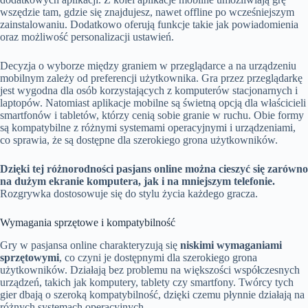
wszędzie tam, gdzie się znajdujesz, nawet offline po wcześniejszym
zainstalowaniu. Dodatkowo oferują funkcje takie jak powiadomienia
oraz możliwość personalizacji ustawień.
Decyzja o wyborze między graniem w przeglądarce a na urządzeniu
mobilnym zależy od preferencji użytkownika. Gra przez przeglądarkę
jest wygodna dla osób korzystających z komputerów stacjonarnych i
laptopów. Natomiast aplikacje mobilne są świetną opcją dla właścicieli
smartfonów i tabletów, którzy cenią sobie granie w ruchu. Obie formy
są kompatybilne z różnymi systemami operacyjnymi i urządzeniami,
co sprawia, że są dostępne dla szerokiego grona użytkowników.
Dzięki tej różnorodności pasjans online można cieszyć się zarówno
na dużym ekranie komputera, jak i na mniejszym telefonie.
Rozgrywka dostosowuje się do stylu życia każdego gracza.
Wymagania sprzętowe i kompatybilność
Gry w pasjansa online charakteryzują się
niskimi wymaganiami
sprzętowymi
, co czyni je dostępnymi dla szerokiego grona
użytkowników. Działają bez problemu na większości współczesnych
urządzeń, takich jak komputery, tablety czy smartfony. Twórcy tych
gier dbają o szeroką kompatybilność, dzięki czemu płynnie działają na
różnych systemach operacyjnych.