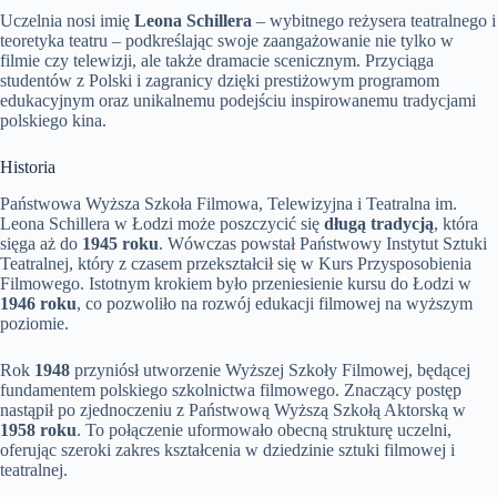
Uczelnia nosi imię
Leona Schillera
– wybitnego reżysera teatralnego i
teoretyka teatru – podkreślając swoje zaangażowanie nie tylko w
filmie czy telewizji, ale także dramacie scenicznym. Przyciąga
studentów z Polski i zagranicy dzięki prestiżowym programom
edukacyjnym oraz unikalnemu podejściu inspirowanemu tradycjami
polskiego kina.
Historia
Państwowa Wyższa Szkoła Filmowa, Telewizyjna i Teatralna im.
Leona Schillera w Łodzi może poszczycić się
długą tradycją
, która
sięga aż do
1945 roku
. Wówczas powstał Państwowy Instytut Sztuki
Teatralnej, który z czasem przekształcił się w Kurs Przysposobienia
Filmowego. Istotnym krokiem było przeniesienie kursu do Łodzi w
1946 roku
, co pozwoliło na rozwój edukacji filmowej na wyższym
poziomie.
Rok
1948
przyniósł utworzenie Wyższej Szkoły Filmowej, będącej
fundamentem polskiego szkolnictwa filmowego. Znaczący postęp
nastąpił po zjednoczeniu z Państwową Wyższą Szkołą Aktorską w
1958 roku
. To połączenie uformowało obecną strukturę uczelni,
oferując szeroki zakres kształcenia w dziedzinie sztuki filmowej i
teatralnej.