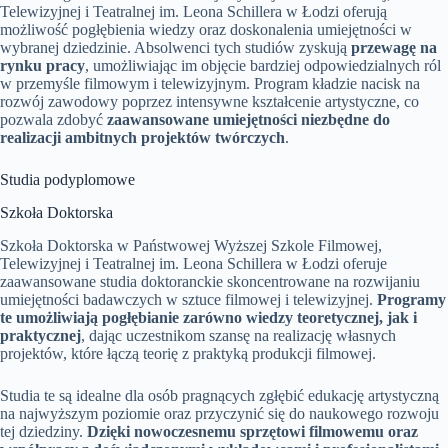
Telewizyjnej i Teatralnej im. Leona Schillera w Łodzi oferują
możliwość pogłębienia wiedzy oraz doskonalenia umiejętności w
wybranej dziedzinie. Absolwenci tych studiów zyskują
przewagę na
rynku pracy
, umożliwiając im objęcie bardziej odpowiedzialnych ról
w przemyśle filmowym i telewizyjnym. Program kładzie nacisk na
rozwój zawodowy poprzez intensywne kształcenie artystyczne, co
pozwala zdobyć
zaawansowane umiejętności niezbędne do
realizacji ambitnych projektów twórczych
.
Studia podyplomowe
Szkoła Doktorska
Szkoła Doktorska w Państwowej Wyższej Szkole Filmowej,
Telewizyjnej i Teatralnej im. Leona Schillera w Łodzi oferuje
zaawansowane studia doktoranckie skoncentrowane na rozwijaniu
umiejętności badawczych w sztuce filmowej i telewizyjnej.
Programy
te umożliwiają pogłębianie zarówno wiedzy teoretycznej, jak i
praktycznej
, dając uczestnikom szansę na realizację własnych
projektów, które łączą teorię z praktyką produkcji filmowej.
Studia te są idealne dla osób pragnących zgłębić edukację artystyczną
na najwyższym poziomie oraz przyczynić się do naukowego rozwoju
tej dziedziny.
Dzięki nowoczesnemu sprzętowi filmowemu oraz