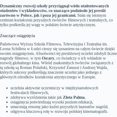
Dynamiczny rozwój szkoły przyciągnął wielu utalentowanych
studentów i wykładowców, co znacząco podniosło jej prestiż
zarówno w Polsce, jak i poza jej granicami.
Stała się istotnym
centrum kształcenia przyszłych twórców filmowych i teatralnych, co
tylko podkreśla jej wagę w polskim świecie artystycznym.
Znaczące osiągnięcia
Państwowa Wyższa Szkoła Filmowa, Telewizyjna i Teatralna im.
Leona Schillera w Łodzi cieszy się uznaniem na całym świecie dzięki
swoim osiągnięciom. Absolwenci tej prestiżowej uczelni zdobyli liczne
nagrody filmowe, w tym
Oscary
, co świadczy o ich wkładzie w
rozwój globalnego kina. Wśród znakomitych twórców związanych z
tą szkołą są Roman Polański, Krzysztof Zanussi i Andrzej Wajda,
których sukcesy podkreślają znaczenie uczelni jako jednego z
głównych ośrodków kształcenia artystycznego w Europie.
uczelnia aktywnie uczestniczy w międzynarodowych
festiwalach filmowych,
zdobywa wyróżnienia takie jak
Złota Palma
,
osiągnięcia potwierdzają wysoki poziom edukacji,
umacniają renomę jako kuźni przyszłych laureatów nagród,
odgrywa kluczową rolę w rozwoju polskiej kinematografii.