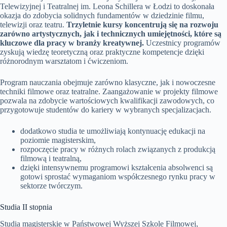
Telewizyjnej i Teatralnej im. Leona Schillera w Łodzi to doskonała
okazja do zdobycia solidnych fundamentów w dziedzinie filmu,
telewizji oraz teatru.
Trzyletnie kursy koncentrują się na rozwoju
zarówno artystycznych, jak i technicznych umiejętności, które są
kluczowe dla pracy w branży kreatywnej.
Uczestnicy programów
zyskują wiedzę teoretyczną oraz praktyczne kompetencje dzięki
różnorodnym warsztatom i ćwiczeniom.
Program nauczania obejmuje zarówno klasyczne, jak i nowoczesne
techniki filmowe oraz teatralne. Zaangażowanie w projekty filmowe
pozwala na zdobycie wartościowych kwalifikacji zawodowych, co
przygotowuje studentów do kariery w wybranych specjalizacjach.
dodatkowo studia te umożliwiają kontynuację edukacji na
poziomie magisterskim,
rozpoczęcie pracy w różnych rolach związanych z produkcją
filmową i teatralną,
dzięki intensywnemu programowi kształcenia absolwenci są
gotowi sprostać wymaganiom współczesnego rynku pracy w
sektorze twórczym.
Studia II stopnia
Studia magisterskie w Państwowej Wyższej Szkole Filmowej,