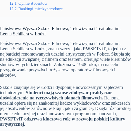
12.1
Opinie studentów
12.2
Rankingi międzynarodowe
Państwowa Wyższa Szkoła Filmowa, Telewizyjna i Teatralna im.
Leona Schillera w Łodzi
Państwowa Wyższa Szkoła Filmowa, Telewizyjna i Teatralna im.
Leona Schillera w Łodzi, znana szerzej jako
PWSFTviT
, to jedna z
najbardziej renomowanych uczelni artystycznych w Polsce. Skupia się
na edukacji związanej z filmem oraz teatrem, oferując wiele kierunków
studiów w tych dziedzinach. Założona w 1948 roku, ma na celu
przygotowanie przyszłych reżyserów, operatorów filmowych i
aktorów.
Szkoła znajduje się w Łodzi i dysponuje nowoczesnym zapleczem
technicznym.
Studenci mają szansę zdobywać praktyczne
doświadczenie na rzeczywistych planach filmowych.
Renoma
uczelni opiera się na znakomitej kadrze wykładowców oraz sukcesach
jej absolwentów zarówno w kraju, jak i za granicą. Dzięki różnorodnej
ofercie edukacyjnej oraz innowacyjnym programom nauczania,
PWSFTviT odgrywa kluczową rolę w rozwoju polskiej kultury
artystycznej.