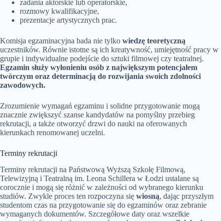
zadania aktorskie lub operatorskie,
rozmowy kwalifikacyjne,
prezentacje artystycznych prac.
Komisja egzaminacyjna bada nie tylko
wiedzę teoretyczną
uczestników. Równie istotne są ich kreatywność, umiejętność pracy w
grupie i indywidualne podejście do sztuki filmowej czy teatralnej.
Egzamin służy wyłonieniu osób z największym potencjałem
twórczym oraz determinacją do rozwijania swoich zdolności
zawodowych.
Zrozumienie wymagań egzaminu i solidne przygotowanie mogą
znacznie zwiększyć szanse kandydatów na pomyślny przebieg
rekrutacji, a także otworzyć drzwi do nauki na oferowanych
kierunkach renomowanej uczelni.
Terminy rekrutacji
Terminy rekrutacji na Państwową Wyższą Szkołę Filmową,
Telewizyjną i Teatralną im. Leona Schillera w Łodzi ustalane są
corocznie i mogą się różnić w zależności od wybranego kierunku
studiów. Zwykle proces ten rozpoczyna się
wiosną
, dając przyszłym
studentom czas na przygotowanie się do egzaminów oraz zebranie
wymaganych dokumentów. Szczegółowe daty oraz wszelkie