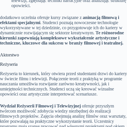
telewizji, zgłębiając techniki narracyjne oraz analizując strukturę
opowieści.
dodatkowo uczelnia oferuje kursy związane z
animacją filmową i
efektami specjalnymi
. Studenci poznają nowoczesne technologie
wykorzystywane w tej dziedzinie, co przygotowuje ich do kariery w
dynamicznie rozwijającym się sektorze kreatywnym.
Te różnorodne
kierunki zapewniają kompleksowe wykształcenie artystyczne i
techniczne, kluczowe dla sukcesu w branży filmowej i teatralnej.
Aktorstwo
Reżyseria
Reżyseria to kierunek, który otwiera przed studentami drzwi do kariery
w świecie filmu i telewizji. Połączenie teorii z praktyką w programie
nauczania umożliwia rozwijanie zarówno kreatywności, jak i
umiejętności technicznych. Studenci uczą się kreować wizualne
opowieści oraz artystycznie interpretować scenariusze.
Wydział Reżyserii Filmowej i Telewizyjnej
oferuje przyszłym
twórcom możliwość zdobycia wiedzy niezbędnej do realizacji
filmowych projektów. Zajęcia obejmują analizę filmów oraz warsztaty,
które pozwalają na praktyczne wykorzystanie teorii. Uczestnicy
programu mają szansę pracować nad własnymi projektami pod okiem