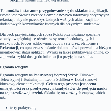
oficjalnej stronie internetowej uczelni.
To umożliwia staranne przygotowanie się do składania aplikacji.
Istotne jest również bieżące śledzenie nowych informacji dotyczących
rekrutacji, aby nie przeoczyć żadnych ważnych aktualizacji lub
dodatkowych komunikatów istotnych dla przyszłych studentów.
Dla osób przyjeżdżających spoza Polski przewidziano specjalne
zasady uwzględniające różnice w systemach edukacyjnych i
językowych. Proces aplikowania odbywa się przez platformę
e-
Rekrutacji
, co upraszcza składanie dokumentów i pozwala na bieżąco
monitorować status aplikacji. Wyniki są także publikowane online, co
zapewnia szybki dostęp do informacji o przyjęciu na studia.
Egzamin wstępny
Egzamin wstępny na Państwowej Wyższej Szkole Filmowej,
Telewizyjnej i Teatralnej im. Leona Schillera w Łodzi stanowi
kluczowy element rekrutacji.
Celem tego procesu jest ocena
umiejętności oraz predyspozycji kandydatów do podjęcia nauki
na tej prestiżowej uczelni.
Składa się on z różnych etapów, takich
jak:
testy praktyczne,