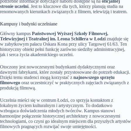
potrzebne informacje dotyczące naboru dostępne są na
oficjalnej
stronie uczelni
. Jest to kluczowe dla tych, którzy planują studia na
renomowanych kierunkach związanych z filmem, telewizją i teatrem.
Kampusy i budynki uczelniane
Główny kampus
Państwowej Wyższej Szkoły Filmowej,
Telewizyjnej i Teatralnej im. Leona Schillera w Łodzi
znajduje się
w zabytkowym pałacu Oskara Kona przy ulicy Targowej 61/63. Ten
historyczny obiekt pełni funkcję zarówno siedziby administracyjnej,
jak i serca życia akademickiego uczelni.
Otoczony jest nowoczesnymi budynkami dydaktycznymi oraz
dawnymi fabrykami, które zostały przystosowane do potrzeb edukacji.
Dzięki temu studenci mogą korzystać z
najnowszego sprzętu
filmowego
oraz uczestniczyć w praktycznych zajęciach związanych z
produkcją filmową.
Uczelnia mieści się w centrum Łodzi, co sprzyja kontaktom z
lokalnym życiem kulturalnym i artystycznym. To dodatkowo
wzbogaca doświadczenia młodych twórców. Kampus stanowi
harmonijne połączenie historycznej architektury z nowoczesnymi
technologiami, co czyni go idealnym miejscem dla przyszłych artystów
filmowych pragnących rozwijać swoje umiejętności.