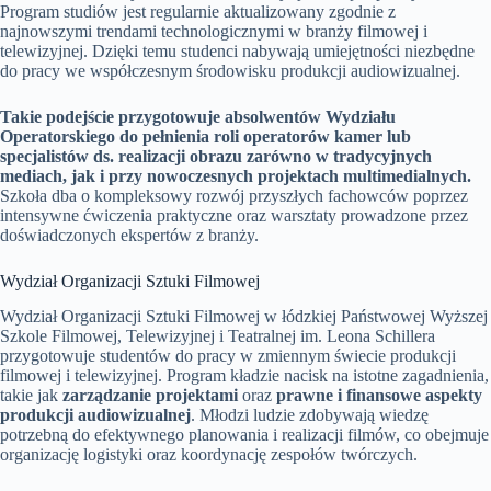
Program studiów jest regularnie aktualizowany zgodnie z
najnowszymi trendami technologicznymi w branży filmowej i
telewizyjnej. Dzięki temu studenci nabywają umiejętności niezbędne
do pracy we współczesnym środowisku produkcji audiowizualnej.
Takie podejście przygotowuje absolwentów Wydziału
Operatorskiego do pełnienia roli operatorów kamer lub
specjalistów ds. realizacji obrazu zarówno w tradycyjnych
mediach, jak i przy nowoczesnych projektach multimedialnych.
Szkoła dba o kompleksowy rozwój przyszłych fachowców poprzez
intensywne ćwiczenia praktyczne oraz warsztaty prowadzone przez
doświadczonych ekspertów z branży.
Wydział Organizacji Sztuki Filmowej
Wydział Organizacji Sztuki Filmowej w łódzkiej Państwowej Wyższej
Szkole Filmowej, Telewizyjnej i Teatralnej im. Leona Schillera
przygotowuje studentów do pracy w zmiennym świecie produkcji
filmowej i telewizyjnej. Program kładzie nacisk na istotne zagadnienia,
takie jak
zarządzanie projektami
oraz
prawne i finansowe aspekty
produkcji audiowizualnej
. Młodzi ludzie zdobywają wiedzę
potrzebną do efektywnego planowania i realizacji filmów, co obejmuje
organizację logistyki oraz koordynację zespołów twórczych.