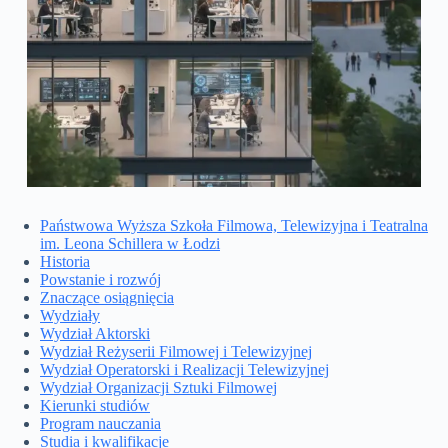
Państwowa Wyższa Szkoła Filmowa, Telewizyjna i Teatralna
im. Leona Schillera w Łodzi
Historia
Powstanie i rozwój
Znaczące osiągnięcia
Wydziały
Wydział Aktorski
Wydział Reżyserii Filmowej i Telewizyjnej
Wydział Operatorski i Realizacji Telewizyjnej
Wydział Organizacji Sztuki Filmowej
Kierunki studiów
Program nauczania
Studia i kwalifikacje