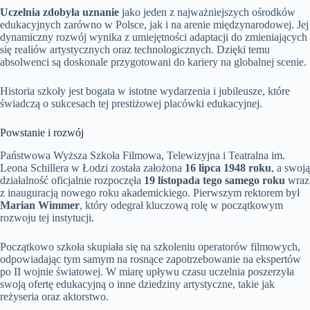
Uczelnia zdobyła uznanie
jako jeden z najważniejszych ośrodków
edukacyjnych zarówno w Polsce, jak i na arenie międzynarodowej. Jej
dynamiczny rozwój wynika z umiejętności adaptacji do zmieniających
się realiów artystycznych oraz technologicznych. Dzięki temu
absolwenci są doskonale przygotowani do kariery na globalnej scenie.
Historia szkoły jest bogata w istotne wydarzenia i jubileusze, które
świadczą o sukcesach tej prestiżowej placówki edukacyjnej.
Powstanie i rozwój
Państwowa Wyższa Szkoła Filmowa, Telewizyjna i Teatralna im.
Leona Schillera w Łodzi została założona
16 lipca 1948 roku
, a swoją
działalność oficjalnie rozpoczęła
19 listopada tego samego roku
wraz
z inauguracją nowego roku akademickiego. Pierwszym rektorem był
Marian Wimmer
, który odegrał kluczową rolę w początkowym
rozwoju tej instytucji.
Początkowo szkoła skupiała się na szkoleniu operatorów filmowych,
odpowiadając tym samym na rosnące zapotrzebowanie na ekspertów
po II wojnie światowej. W miarę upływu czasu uczelnia poszerzyła
swoją ofertę edukacyjną o inne dziedziny artystyczne, takie jak
reżyseria oraz aktorstwo.