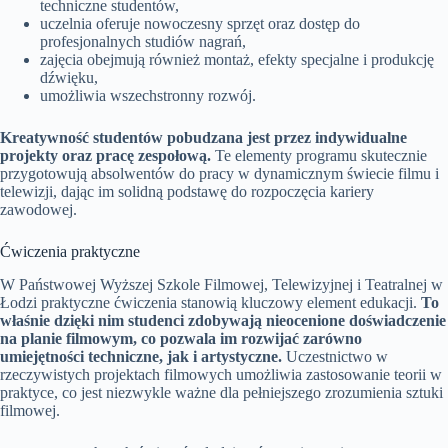
techniczne studentów,
uczelnia oferuje nowoczesny sprzęt oraz dostęp do
profesjonalnych studiów nagrań,
zajęcia obejmują również montaż, efekty specjalne i produkcję
dźwięku,
umożliwia wszechstronny rozwój.
Kreatywność studentów pobudzana jest przez indywidualne
projekty oraz pracę zespołową.
Te elementy programu skutecznie
przygotowują absolwentów do pracy w dynamicznym świecie filmu i
telewizji, dając im solidną podstawę do rozpoczęcia kariery
zawodowej.
Ćwiczenia praktyczne
W Państwowej Wyższej Szkole Filmowej, Telewizyjnej i Teatralnej w
Łodzi praktyczne ćwiczenia stanowią kluczowy element edukacji.
To
właśnie dzięki nim studenci zdobywają nieocenione doświadczenie
na planie filmowym, co pozwala im rozwijać zarówno
umiejętności techniczne, jak i artystyczne.
Uczestnictwo w
rzeczywistych projektach filmowych umożliwia zastosowanie teorii w
praktyce, co jest niezwykle ważne dla pełniejszego zrozumienia sztuki
filmowej.