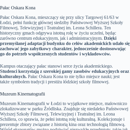
Pałac Oskara Kona
Pałac Oskara Kona, mieszczący się przy ulicy Targowej 61/63 w
Łodzi, pełni funkcję głównej siedziby Państwowej Wyższej Szkoły
Filmowej, Telewizyjnej i Teatralnej im. Leona Schillera. Ten
historyczny gmach odgrywa istotną rolę w życiu uczelni, będąc
zarówno centrum edukacyjnym, jak i administracyjnym.
Dzięki
przemyślanej adaptacji budynku do celów akademickich udało się
zachować jego zabytkowy charakter, jednocześnie dostosowując
go do potrzeb współczesnych studentów i wykładowców.
Kampus otaczający pałac stanowi serce życia akademickiego.
Studenci korzystają z szerokiej gamy zasobów edukacyjnych oraz
kulturalnych.
Pałac Oskara Kona to nie tylko miejsce nauki; jest
także symbolem tradycji i prestiżu łódzkiej szkoły filmowej.
Muzeum Kinematografii
Muzeum Kinematografii w Łodzi to wyjątkowe miejsce, malowniczo
zlokalizowane w parku Źródliska. Znajduje się niedaleko Państwowej
Wyższej Szkoły Filmowej, Telewizyjnej i Teatralnej im. Leona
Schillera, co sprawia, że pełni istotną rolę kulturalną. Kolekcjonuje i
prezentuje zbiory związane z historią kina oraz technologią filmową.
Wśród eksponatów można podziwiać niezwykłe przedmioty, takie jak