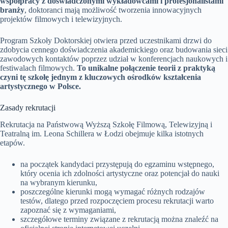
współpracy z doświadczonymi wykładowcami i profesjonalistami
branży
, doktoranci mają możliwość tworzenia innowacyjnych
projektów filmowych i telewizyjnych.
Program Szkoły Doktorskiej otwiera przed uczestnikami drzwi do
zdobycia cennego doświadczenia akademickiego oraz budowania sieci
zawodowych kontaktów poprzez udział w konferencjach naukowych i
festiwalach filmowych.
To unikalne połączenie teorii z praktyką
czyni tę szkołę jednym z kluczowych ośrodków kształcenia
artystycznego w Polsce.
Zasady rekrutacji
Rekrutacja na Państwową Wyższą Szkołę Filmową, Telewizyjną i
Teatralną im. Leona Schillera w Łodzi obejmuje kilka istotnych
etapów.
na początek kandydaci przystępują do egzaminu wstępnego,
który ocenia ich zdolności artystyczne oraz potencjał do nauki
na wybranym kierunku,
poszczególne kierunki mogą wymagać różnych rodzajów
testów, dlatego przed rozpoczęciem procesu rekrutacji warto
zapoznać się z wymaganiami,
szczegółowe terminy związane z rekrutacją można znaleźć na