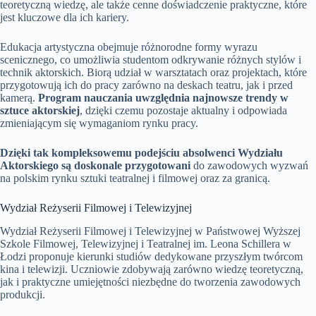
teoretyczną wiedzę, ale także cenne doświadczenie praktyczne, które
jest kluczowe dla ich kariery.
Edukacja artystyczna obejmuje różnorodne formy wyrazu
scenicznego, co umożliwia studentom odkrywanie różnych stylów i
technik aktorskich. Biorą udział w warsztatach oraz projektach, które
przygotowują ich do pracy zarówno na deskach teatru, jak i przed
kamerą.
Program nauczania uwzględnia najnowsze trendy w
sztuce aktorskiej
, dzięki czemu pozostaje aktualny i odpowiada
zmieniającym się wymaganiom rynku pracy.
Dzięki tak kompleksowemu podejściu absolwenci Wydziału
Aktorskiego są doskonale przygotowani
do zawodowych wyzwań
na polskim rynku sztuki teatralnej i filmowej oraz za granicą.
Wydział Reżyserii Filmowej i Telewizyjnej
Wydział Reżyserii Filmowej i Telewizyjnej w Państwowej Wyższej
Szkole Filmowej, Telewizyjnej i Teatralnej im. Leona Schillera w
Łodzi proponuje kierunki studiów dedykowane przyszłym twórcom
kina i telewizji. Uczniowie zdobywają zarówno wiedzę teoretyczną,
jak i praktyczne umiejętności niezbędne do tworzenia zawodowych
produkcji.