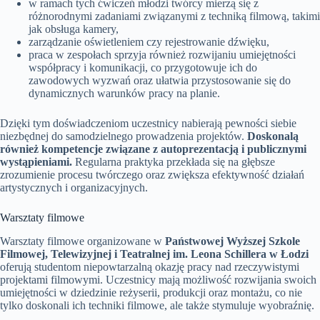
w ramach tych ćwiczeń młodzi twórcy mierzą się z
różnorodnymi zadaniami związanymi z techniką filmową, takimi
jak obsługa kamery,
zarządzanie oświetleniem czy rejestrowanie dźwięku,
praca w zespołach sprzyja również rozwijaniu umiejętności
współpracy i komunikacji, co przygotowuje ich do
zawodowych wyzwań oraz ułatwia przystosowanie się do
dynamicznych warunków pracy na planie.
Dzięki tym doświadczeniom uczestnicy nabierają pewności siebie
niezbędnej do samodzielnego prowadzenia projektów.
Doskonalą
również kompetencje związane z autoprezentacją i publicznymi
wystąpieniami.
Regularna praktyka przekłada się na głębsze
zrozumienie procesu twórczego oraz zwiększa efektywność działań
artystycznych i organizacyjnych.
Warsztaty filmowe
Warsztaty filmowe organizowane w
Państwowej Wyższej Szkole
Filmowej, Telewizyjnej i Teatralnej im. Leona Schillera w Łodzi
oferują studentom niepowtarzalną okazję pracy nad rzeczywistymi
projektami filmowymi. Uczestnicy mają możliwość rozwijania swoich
umiejętności w dziedzinie reżyserii, produkcji oraz montażu, co nie
tylko doskonali ich techniki filmowe, ale także stymuluje wyobraźnię.