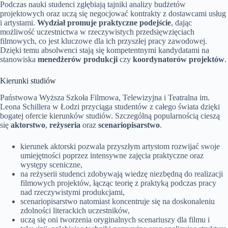
Podczas nauki studenci zgłębiają tajniki analizy budżetów
projektowych oraz uczą się negocjować kontrakty z dostawcami usług
i artystami.
Wydział promuje praktyczne podejście
, dając
możliwość uczestnictwa w rzeczywistych przedsięwzięciach
filmowych, co jest kluczowe dla ich przyszłej pracy zawodowej.
Dzięki temu absolwenci stają się kompetentnymi kandydatami na
stanowiska
menedżerów produkcji
czy
koordynatorów projektów
.
Kierunki studiów
Państwowa Wyższa Szkoła Filmowa, Telewizyjna i Teatralna im.
Leona Schillera w Łodzi przyciąga studentów z całego świata dzięki
bogatej ofercie kierunków studiów. Szczególną popularnością cieszą
się
aktorstwo
,
reżyseria
oraz
scenariopisarstwo
.
kierunek aktorski pozwala przyszłym artystom rozwijać swoje
umiejętności poprzez intensywne zajęcia praktyczne oraz
występy sceniczne,
na reżyserii studenci zdobywają wiedzę niezbędną do realizacji
filmowych projektów, łącząc teorię z praktyką podczas pracy
nad rzeczywistymi produkcjami,
scenariopisarstwo natomiast koncentruje się na doskonaleniu
zdolności literackich uczestników,
uczą się oni tworzenia oryginalnych scenariuszy dla filmu i