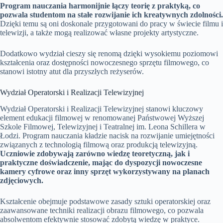
Program nauczania harmonijnie łączy teorię z praktyką, co
pozwala studentom na stałe rozwijanie ich kreatywnych zdolności.
Dzięki temu są oni doskonale przygotowani do pracy w świecie filmu i
telewizji, a także mogą realizować własne projekty artystyczne.
Dodatkowo wydział cieszy się renomą dzięki wysokiemu poziomowi
kształcenia oraz dostępności nowoczesnego sprzętu filmowego, co
stanowi istotny atut dla przyszłych reżyserów.
Wydział Operatorski i Realizacji Telewizyjnej
Wydział Operatorski i Realizacji Telewizyjnej stanowi kluczowy
element edukacji filmowej w renomowanej Państwowej Wyższej
Szkole Filmowej, Telewizyjnej i Teatralnej im. Leona Schillera w
Łodzi. Program nauczania kładzie nacisk na rozwijanie umiejętności
związanych z technologią filmową oraz produkcją telewizyjną.
Uczniowie zdobywają zarówno wiedzę teoretyczną, jak i
praktyczne doświadczenie, mając do dyspozycji nowoczesne
kamery cyfrowe oraz inny sprzęt wykorzystywany na planach
zdjęciowych.
Kształcenie obejmuje podstawowe zasady sztuki operatorskiej oraz
zaawansowane techniki realizacji obrazu filmowego, co pozwala
absolwentom efektywnie stosować zdobytą wiedzę w praktyce.