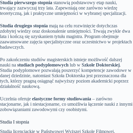
Studia pierwszego stopnia
stanowią podstawowy etap nauki,
trwający zazwyczaj trzy lata. Zapewniają one zarówno wiedzę
teoretyczną, jak i praktyczne umiejętności w wybranej specjalizacji.
Studia drugiego stopnia
mają na celu rozwinięcie dotychczas
zdobytej wiedzy oraz doskonalenie umiejętności. Trwają zwykle dwa
lata i kończą się uzyskaniem tytułu magistra. Program obejmuje
zaawansowane zajęcia specjalistyczne oraz uczestnictwo w projektach
badawczych.
Po zakończeniu studiów magisterskich istnieje możliwość dalszej
nauki na
studiach podyplomowych
lub w
Szkole Doktorskiej
.
Studia podyplomowe pozwalają poszerzyć kompetencje zawodowe w
danej dziedzinie, natomiast Szkoła Doktorska jest przeznaczona dla
tych, którzy pragną osiągnąć najwyższy poziom akademicki poprzez
działalność naukową.
Uczelnia oferuje
elastyczne formy studiowania
– zarówno
stacjonarne, jak i niestacjonarne, co umożliwia łączenie nauki z innymi
zobowiązaniami zawodowymi czy osobistymi.
Studia I stopnia
Studia licencjackie w Państwowej Wyższej Szkole Filmowej,