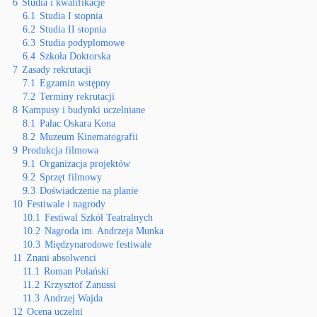
6
Studia i kwalifikacje
6.1
Studia I stopnia
6.2
Studia II stopnia
6.3
Studia podyplomowe
6.4
Szkoła Doktorska
7
Zasady rekrutacji
7.1
Egzamin wstępny
7.2
Terminy rekrutacji
8
Kampusy i budynki uczelniane
8.1
Pałac Oskara Kona
8.2
Muzeum Kinematografii
9
Produkcja filmowa
9.1
Organizacja projektów
9.2
Sprzęt filmowy
9.3
Doświadczenie na planie
10
Festiwale i nagrody
10.1
Festiwal Szkół Teatralnych
10.2
Nagroda im. Andrzeja Munka
10.3
Międzynarodowe festiwale
11
Znani absolwenci
11.1
Roman Polański
11.2
Krzysztof Zanussi
11.3
Andrzej Wajda
12
Ocena uczelni