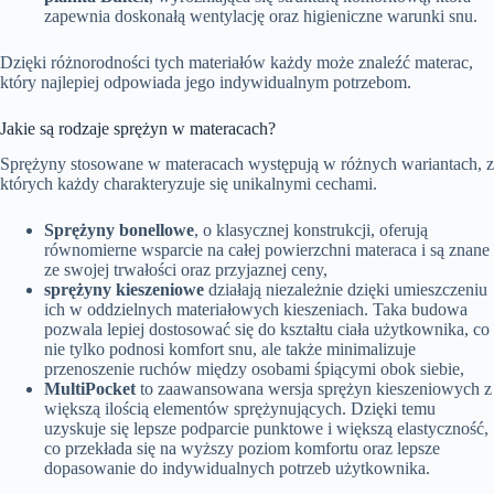
zapewnia doskonałą wentylację oraz higieniczne warunki snu.
Dzięki różnorodności tych materiałów każdy może znaleźć materac,
który najlepiej odpowiada jego indywidualnym potrzebom.
Jakie są rodzaje sprężyn w materacach?
Sprężyny stosowane w materacach występują w różnych wariantach, z
których każdy charakteryzuje się unikalnymi cechami.
Sprężyny bonellowe
, o klasycznej konstrukcji, oferują
równomierne wsparcie na całej powierzchni materaca i są znane
ze swojej trwałości oraz przyjaznej ceny,
sprężyny kieszeniowe
działają niezależnie dzięki umieszczeniu
ich w oddzielnych materiałowych kieszeniach. Taka budowa
pozwala lepiej dostosować się do kształtu ciała użytkownika, co
nie tylko podnosi komfort snu, ale także minimalizuje
przenoszenie ruchów między osobami śpiącymi obok siebie,
MultiPocket
to zaawansowana wersja sprężyn kieszeniowych z
większą ilością elementów sprężynujących. Dzięki temu
uzyskuje się lepsze podparcie punktowe i większą elastyczność,
co przekłada się na wyższy poziom komfortu oraz lepsze
dopasowanie do indywidualnych potrzeb użytkownika.