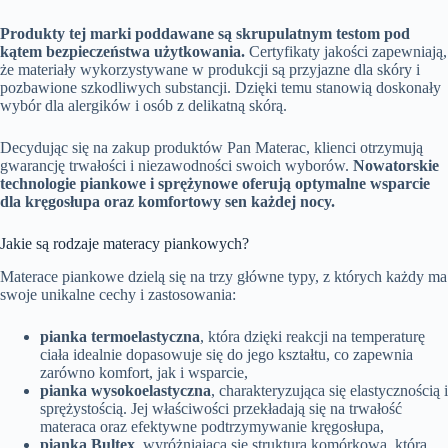
Produkty tej marki poddawane są skrupulatnym testom pod
kątem bezpieczeństwa użytkowania.
Certyfikaty jakości zapewniają,
że materiały wykorzystywane w produkcji są przyjazne dla skóry i
pozbawione szkodliwych substancji. Dzięki temu stanowią doskonały
wybór dla alergików i osób z delikatną skórą.
Decydując się na zakup produktów Pan Materac, klienci otrzymują
gwarancję trwałości i niezawodności swoich wyborów.
Nowatorskie
technologie piankowe i sprężynowe oferują optymalne wsparcie
dla kręgosłupa oraz komfortowy sen każdej nocy.
Jakie są rodzaje materacy piankowych?
Materace piankowe dzielą się na trzy główne typy, z których każdy ma
swoje unikalne cechy i zastosowania:
pianka termoelastyczna
, która dzięki reakcji na temperaturę
ciała idealnie dopasowuje się do jego kształtu, co zapewnia
zarówno komfort, jak i wsparcie,
pianka wysokoelastyczna
, charakteryzująca się elastycznością i
sprężystością. Jej właściwości przekładają się na trwałość
materaca oraz efektywne podtrzymywanie kręgosłupa,
pianka Bultex
, wyróżniająca się strukturą komórkową, która