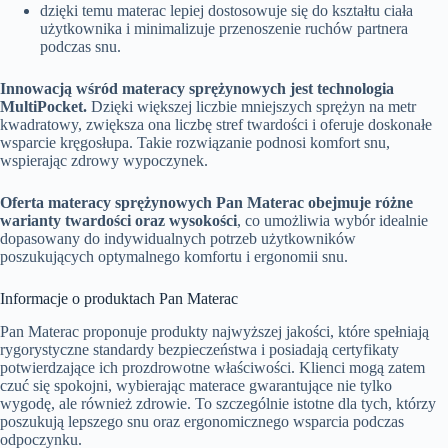
dzięki temu materac lepiej dostosowuje się do kształtu ciała
użytkownika i minimalizuje przenoszenie ruchów partnera
podczas snu.
Innowacją wśród materacy sprężynowych jest technologia
MultiPocket.
Dzięki większej liczbie mniejszych sprężyn na metr
kwadratowy, zwiększa ona liczbę stref twardości i oferuje doskonałe
wsparcie kręgosłupa. Takie rozwiązanie podnosi komfort snu,
wspierając zdrowy wypoczynek.
Oferta materacy sprężynowych Pan Materac obejmuje różne
warianty twardości oraz wysokości
, co umożliwia wybór idealnie
dopasowany do indywidualnych potrzeb użytkowników
poszukujących optymalnego komfortu i ergonomii snu.
Informacje o produktach Pan Materac
Pan Materac proponuje produkty najwyższej jakości, które spełniają
rygorystyczne standardy bezpieczeństwa i posiadają certyfikaty
potwierdzające ich prozdrowotne właściwości. Klienci mogą zatem
czuć się spokojni, wybierając materace gwarantujące nie tylko
wygodę, ale również zdrowie. To szczególnie istotne dla tych, którzy
poszukują lepszego snu oraz ergonomicznego wsparcia podczas
odpoczynku.