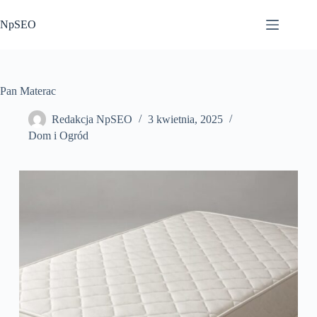
Przejdź
do
NpSEO
treści
Pan Materac
Redakcja NpSEO
3 kwietnia, 2025
Dom i Ogród