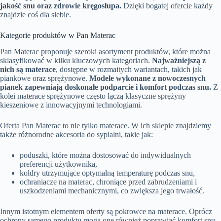
jakość snu oraz zdrowie kręgosłupa.
Dzięki bogatej ofercie każdy
znajdzie coś dla siebie.
Kategorie produktów w Pan Materac
Pan Materac proponuje szeroki asortyment produktów, które można
sklasyfikować w kilku kluczowych kategoriach.
Najważniejszą z
nich są materace
, dostępne w rozmaitych wariantach, takich jak
piankowe oraz sprężynowe.
Modele wykonane z nowoczesnych
pianek zapewniają doskonałe podparcie i komfort podczas snu.
Z
kolei materace sprężynowe często łączą klasyczne sprężyny
kieszeniowe z innowacyjnymi technologiami.
Oferta Pan Materac to nie tylko materace. W ich sklepie znajdziemy
także różnorodne akcesoria do sypialni, takie jak:
poduszki, które można dostosować do indywidualnych
preferencji użytkownika,
kołdry utrzymujące optymalną temperaturę podczas snu,
ochraniacze na materac, chroniące przed zabrudzeniami i
uszkodzeniami mechanicznymi, co zwiększa jego trwałość.
Innym istotnym elementem oferty są pokrowce na materace. Oprócz
ochrony samego produktu mogą one również poprawiać komfort snu