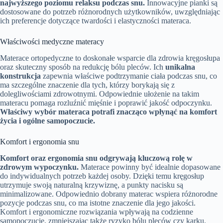
najwyższego poziomu relaksu podczas snu.
Innowacyjne pianki są
dostosowane do potrzeb różnorodnych użytkowników, uwzględniając
ich preferencje dotyczące twardości i elastyczności materaca.
Właściwości medyczne materacy
Materace ortopedyczne to doskonałe wsparcie dla zdrowia kręgosłupa
oraz skuteczny sposób na redukcję bólu pleców. Ich
unikalna
konstrukcja
zapewnia właściwe podtrzymanie ciała podczas snu, co
ma szczególne znaczenie dla tych, którzy borykają się z
dolegliwościami zdrowotnymi. Odpowiednie ułożenie na takim
materacu pomaga rozluźnić mięśnie i poprawić jakość odpoczynku.
Właściwy wybór materaca potrafi znacząco wpłynąć na komfort
życia i ogólne samopoczucie.
Komfort i ergonomia snu
Komfort oraz ergonomia snu odgrywają kluczową rolę w
zdrowym wypoczynku.
Materace powinny być idealnie dopasowane
do indywidualnych potrzeb każdej osoby. Dzięki temu kręgosłup
utrzymuje swoją naturalną krzywiznę, a punkty nacisku są
minimalizowane. Odpowiednio dobrany materac wspiera różnorodne
pozycje podczas snu, co ma istotne znaczenie dla jego jakości.
Komfort i ergonomiczne rozwiązania wpływają na codzienne
samopoczucie, zmniejszając także ryzyko bólu pleców czy karku.