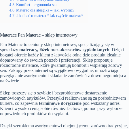
4.5
Komfort i ergonomia snu
4.6
Materac dla alergika – jaki wybrać?
4.7
Jak dbać o materac? Jak czyścić materac?
Materace Pan Materac – sklep internetowy
Pan Materac to ceniony sklep internetowy, specjalizujący się w
sprzedaży
materacy, łóżek
oraz
akcesoriów sypialnianych
. Dzięki
bogatej ofercie każdy klient z łatwością odnajdzie produkt idealnie
dopasowany do swoich potrzeb i preferencji. Sklep proponuje
różnorodne materace, które gwarantują komfort i wspierają zdrowy
sen. Zakupy przez internet są wyjątkowo wygodne, umożliwiając
przeglądanie asortymentu i składanie zamówień z dowolnego miejsca
na świecie.
Sklep troszczy się o szybkie i bezproblemowe dostarczenie
zamówionych artykułów. Przesyłki realizowane są za pośrednictwem
kuriera, co zapewnia
terminowe doręczenie
pod wskazany adres.
Klienci wysoko cenią sobie również fachową pomoc przy wyborze
odpowiednich produktów do sypialni.
Dzięki szerokiemu asortymentowi obejmującemu zarówno tradycyjne,