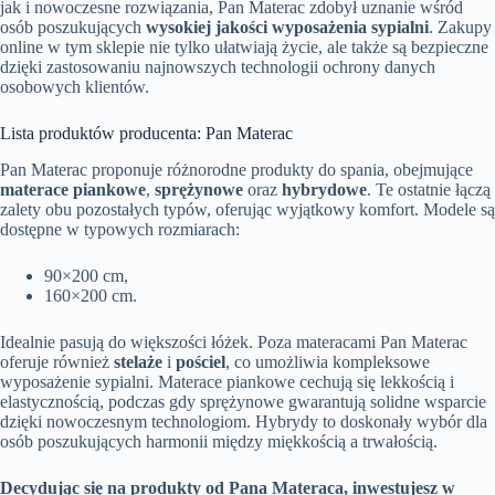
jak i nowoczesne rozwiązania, Pan Materac zdobył uznanie wśród
osób poszukujących
wysokiej jakości wyposażenia sypialni
. Zakupy
online w tym sklepie nie tylko ułatwiają życie, ale także są bezpieczne
dzięki zastosowaniu najnowszych technologii ochrony danych
osobowych klientów.
Lista produktów producenta: Pan Materac
Pan Materac proponuje różnorodne produkty do spania, obejmujące
materace piankowe
,
sprężynowe
oraz
hybrydowe
. Te ostatnie łączą
zalety obu pozostałych typów, oferując wyjątkowy komfort. Modele są
dostępne w typowych rozmiarach:
90×200 cm,
160×200 cm.
Idealnie pasują do większości łóżek. Poza materacami Pan Materac
oferuje również
stelaże
i
pościel
, co umożliwia kompleksowe
wyposażenie sypialni. Materace piankowe cechują się lekkością i
elastycznością, podczas gdy sprężynowe gwarantują solidne wsparcie
dzięki nowoczesnym technologiom. Hybrydy to doskonały wybór dla
osób poszukujących harmonii między miękkością a trwałością.
Decydując się na produkty od Pana Materaca, inwestujesz w