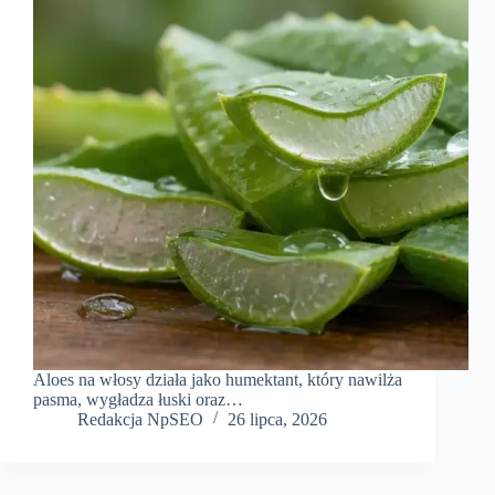
Aloes na włosy działa jako humektant, który nawilża
pasma, wygładza łuski oraz…
Redakcja NpSEO
26 lipca, 2026