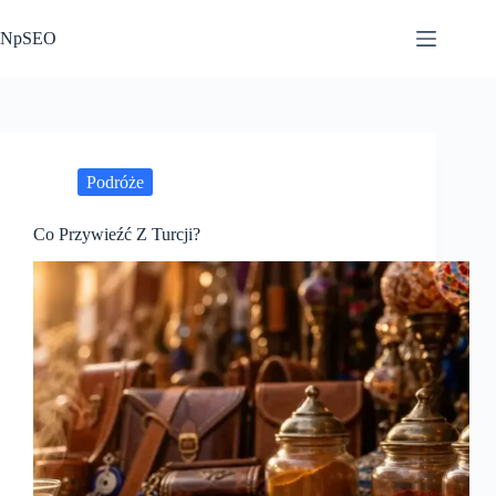
Przejdź
do
NpSEO
treści
Podróże
Co Przywieźć Z Turcji?