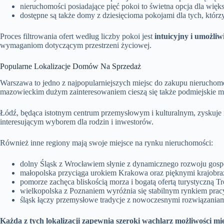
nieruchomości posiadające pięć pokoi to świetna opcja dla więk
dostępne są także domy z dziesięcioma pokojami dla tych, którz
Proces filtrowania ofert według liczby pokoi jest
intuicyjny i umożliw
wymaganiom dotyczącym przestrzeni życiowej.
Popularne Lokalizacje Domów Na Sprzedaż
Warszawa to jedno z najpopularniejszych miejsc do zakupu nieruchom
mazowieckim dużym zainteresowaniem cieszą się także podmiejskie miej
Łódź, będąca istotnym centrum przemysłowym i kulturalnym, zyskuje
interesującym wyborem dla rodzin i inwestorów.
Również inne regiony mają swoje miejsce na rynku nieruchomości:
dolny Śląsk z Wrocławiem słynie z dynamicznego rozwoju gospod
małopolska przyciąga urokiem Krakowa oraz pięknymi krajobra
pomorze zachęca bliskością morza i bogatą ofertą turystyczną Tr
wielkopolska z Poznaniem wyróżnia się stabilnym rynkiem pracy
śląsk łączy przemysłowe tradycje z nowoczesnymi rozwiązaniam
Każda z tych lokalizacji zapewnia szeroki wachlarz możliwości m