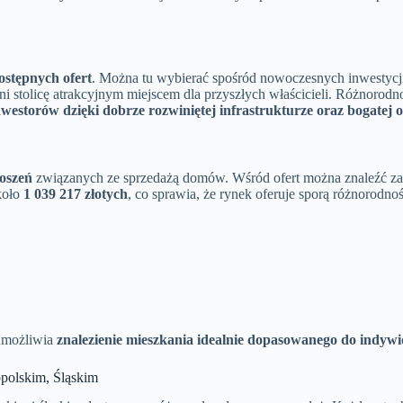
ostępnych ofert
. Można tu wybierać spośród nowoczesnych inwestycji
yni stolicę atrakcyjnym miejscem dla przyszłych właścicieli. Różnor
westorów dzięki dobrze rozwiniętej infrastrukturze oraz bogatej o
łoszeń
związanych ze sprzedażą domów. Wśród ofert można znaleźć zar
koło
1 039 217 złotych
, co sprawia, że rynek oferuje sporą różnorod
 umożliwia
znalezienie mieszkania idealnie dopasowanego do indywi
polskim, Śląskim