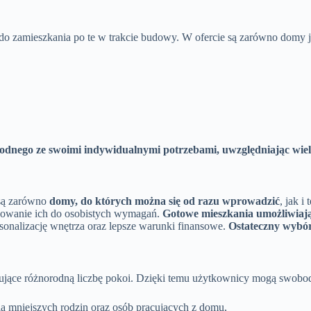
 zamieszkania po te w trakcie budowy. W ofercie są zarówno domy jed
zgodnego ze swoimi indywidualnymi potrzebami, uwzględniając wie
 są zarówno
domy, do których można się od razu wprowadzić
, jak i
asowanie ich do osobistych wymagań.
Gotowe mieszkania umożliwiaj
rsonalizację wnętrza oraz lepsze warunki finansowe.
Ostateczny wybór
rujące różnorodną liczbę pokoi. Dzięki temu użytkownicy mogą swob
a mniejszych rodzin oraz osób pracujących z domu,