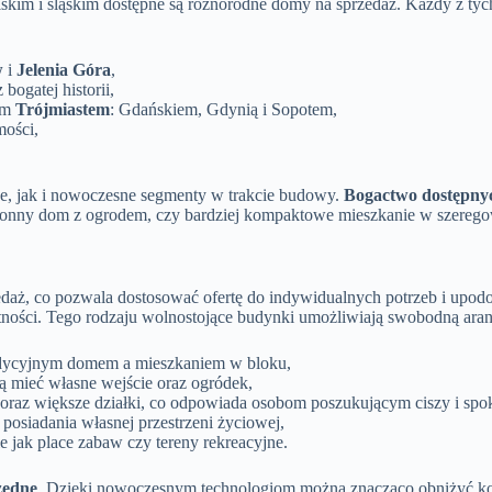
m i śląskim dostępne są różnorodne domy na sprzedaż. Każdy z tych 
w
i
Jelenia Góra
,
ogatej historii,
ym
Trójmiastem
: Gdańskiem, Gdynią i Sopotem,
mości,
e, jak i nowoczesne segmenty w trakcie budowy.
Bogactwo dostępnyc
stronny dom z ogrodem, czy bardziej kompaktowe mieszkanie w szereg
daż, co pozwala dostosować ofertę do indywidualnych potrzeb i upod
ności. Tego rodzaju wolnostojące budynki umożliwiają swobodną aranż
radycyjnym domem a mieszkaniem w bloku,
ną mieć własne wejście oraz ogródek,
 oraz większe działki, co odpowiada osobom poszukującym ciszy i spo
posiadania własnej przestrzeni życiowej,
 jak place zabaw czy tereny rekreacyjne.
zędne
. Dzięki nowoczesnym technologiom można znacząco obniżyć kos