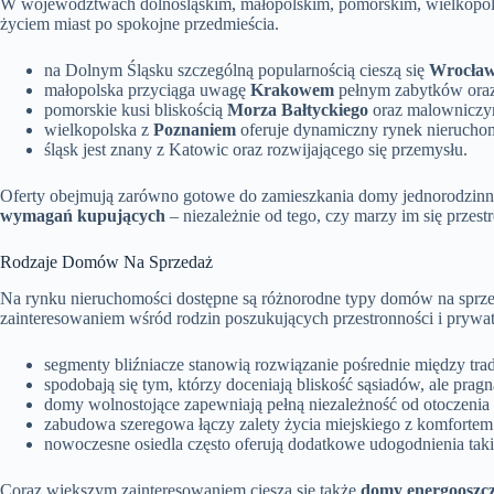
W województwach dolnośląskim, małopolskim, pomorskim, wielkopolski
życiem miast po spokojne przedmieścia.
na Dolnym Śląsku szczególną popularnością cieszą się
Wrocła
małopolska przyciąga uwagę
Krakowem
pełnym zabytków oraz b
pomorskie kusi bliskością
Morza Bałtyckiego
oraz malownicz
wielkopolska z
Poznaniem
oferuje dynamiczny rynek nierucho
śląsk jest znany z Katowic oraz rozwijającego się przemysłu.
Oferty obejmują zarówno gotowe do zamieszkania domy jednorodzinn
wymagań kupujących
– niezależnie od tego, czy marzy im się prze
Rodzaje Domów Na Sprzedaż
Na rynku nieruchomości dostępne są różnorodne typy domów na sprze
zainteresowaniem wśród rodzin poszukujących przestronności i prywat
segmenty bliźniacze stanowią rozwiązanie pośrednie między t
spodobają się tym, którzy doceniają bliskość sąsiadów, ale prag
domy wolnostojące zapewniają pełną niezależność od otoczenia
zabudowa szeregowa łączy zalety życia miejskiego z komfortem 
nowoczesne osiedla często oferują dodatkowe udogodnienia takie
Coraz większym zainteresowaniem cieszą się także
domy energooszc