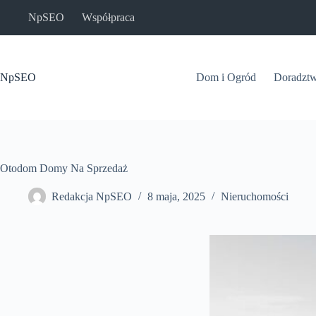
Przejdź
NpSEO
Współpraca
do
treści
NpSEO
Dom i Ogród
Doradzt
Otodom Domy Na Sprzedaż
Redakcja NpSEO
8 maja, 2025
Nieruchomości