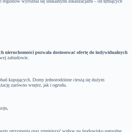
regionów wyróżnia się unikalnymi lokalizacjami – od tętniących
h nieruchomości pozwala dostosować ofertę do indywidualnych
owej zabudowie.
obań kupujących. Domy jednorodzinne cieszą się dużym
ację zarówno wnętrz, jak i ogrodu.
koju,
zty utrzymania oraz zmniejszyć wpływ na środowisko naturalne.