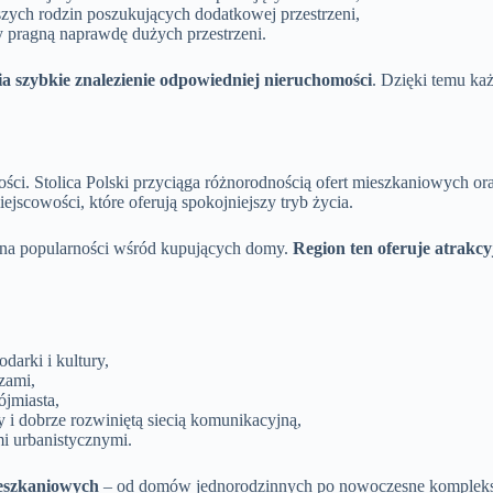
szych rodzin poszukujących dodatkowej przestrzeni,
y pragną naprawdę dużych przestrzeni.
ia szybkie znalezienie odpowiedniej nieruchomości
. Dzięki temu ka
ości. Stolica Polski przyciąga różnorodnością ofert mieszkaniowych 
scowości, które oferują spokojniejszy tryb życia.
 na popularności wśród kupujących domy.
Region ten oferuje atrakcy
arki i kultury,
zami,
ójmiasta,
 i dobrze rozwiniętą siecią komunikacyjną,
i urbanistycznymi.
ieszkaniowych
– od domów jednorodzinnych po nowoczesne kompleksy 