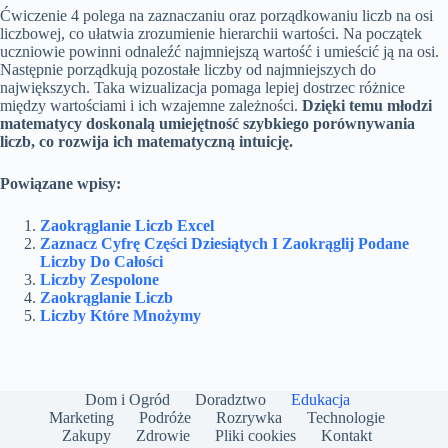
Ćwiczenie 4 polega na zaznaczaniu oraz porządkowaniu liczb na osi
liczbowej, co ułatwia zrozumienie hierarchii wartości. Na początek
uczniowie powinni odnaleźć najmniejszą wartość i umieścić ją na osi.
Następnie porządkują pozostałe liczby od najmniejszych do
największych. Taka wizualizacja pomaga lepiej dostrzec różnice
między wartościami i ich wzajemne zależności.
Dzięki temu młodzi
matematycy doskonalą umiejętność szybkiego porównywania
liczb, co rozwija ich matematyczną intuicję.
Powiązane wpisy:
Zaokrąglanie Liczb Excel
Zaznacz Cyfrę Części Dziesiątych I Zaokrąglij Podane
Liczby Do Całości
Liczby Zespolone
Zaokrąglanie Liczb
Liczby Które Mnożymy
Dom i Ogród
Doradztwo
Edukacja
Marketing
Podróże
Rozrywka
Technologie
Zakupy
Zdrowie
Pliki cookies
Kontakt