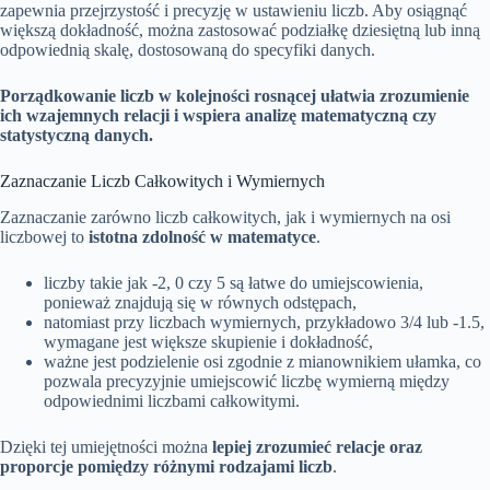
zapewnia przejrzystość i precyzję w ustawieniu liczb. Aby osiągnąć
większą dokładność, można zastosować podziałkę dziesiętną lub inną
odpowiednią skalę, dostosowaną do specyfiki danych.
Porządkowanie liczb w kolejności rosnącej ułatwia zrozumienie
ich wzajemnych relacji i wspiera analizę matematyczną czy
statystyczną danych.
Zaznaczanie Liczb Całkowitych i Wymiernych
Zaznaczanie zarówno liczb całkowitych, jak i wymiernych na osi
liczbowej to
istotna zdolność w matematyce
.
liczby takie jak -2, 0 czy 5 są łatwe do umiejscowienia,
ponieważ znajdują się w równych odstępach,
natomiast przy liczbach wymiernych, przykładowo 3/4 lub -1.5,
wymagane jest większe skupienie i dokładność,
ważne jest podzielenie osi zgodnie z mianownikiem ułamka, co
pozwala precyzyjnie umiejscowić liczbę wymierną między
odpowiednimi liczbami całkowitymi.
Dzięki tej umiejętności można
lepiej zrozumieć relacje oraz
proporcje pomiędzy różnymi rodzajami liczb
.