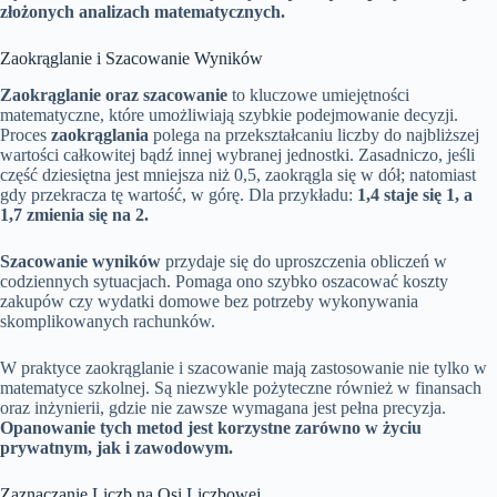
złożonych analizach matematycznych.
Zaokrąglanie i Szacowanie Wyników
Zaokrąglanie oraz szacowanie
to kluczowe umiejętności
matematyczne, które umożliwiają szybkie podejmowanie decyzji.
Proces
zaokrąglania
polega na przekształcaniu liczby do najbliższej
wartości całkowitej bądź innej wybranej jednostki. Zasadniczo, jeśli
część dziesiętna jest mniejsza niż 0,5, zaokrągla się w dół; natomiast
gdy przekracza tę wartość, w górę. Dla przykładu:
1,4 staje się 1, a
1,7 zmienia się na 2.
Szacowanie wyników
przydaje się do uproszczenia obliczeń w
codziennych sytuacjach. Pomaga ono szybko oszacować koszty
zakupów czy wydatki domowe bez potrzeby wykonywania
skomplikowanych rachunków.
W praktyce zaokrąglanie i szacowanie mają zastosowanie nie tylko w
matematyce szkolnej. Są niezwykle pożyteczne również w finansach
oraz inżynierii, gdzie nie zawsze wymagana jest pełna precyzja.
Opanowanie tych metod jest korzystne zarówno w życiu
prywatnym, jak i zawodowym.
Zaznaczanie Liczb na Osi Liczbowej