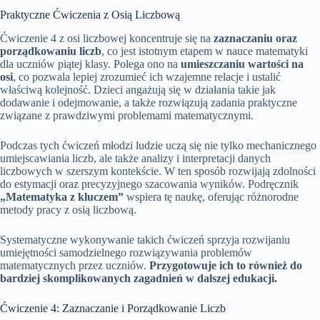
Praktyczne Ćwiczenia z Osią Liczbową
Ćwiczenie 4 z osi liczbowej koncentruje się na
zaznaczaniu oraz
porządkowaniu liczb
, co jest istotnym etapem w nauce matematyki
dla uczniów piątej klasy. Polega ono na
umieszczaniu wartości na
osi
, co pozwala lepiej zrozumieć ich wzajemne relacje i ustalić
właściwą kolejność. Dzieci angażują się w działania takie jak
dodawanie i odejmowanie, a także rozwiązują zadania praktyczne
związane z prawdziwymi problemami matematycznymi.
Podczas tych ćwiczeń młodzi ludzie uczą się nie tylko mechanicznego
umiejscawiania liczb, ale także analizy i interpretacji danych
liczbowych w szerszym kontekście. W ten sposób rozwijają zdolności
do estymacji oraz precyzyjnego szacowania wyników. Podręcznik
„Matematyka z kluczem”
wspiera tę naukę, oferując różnorodne
metody pracy z osią liczbową.
Systematyczne wykonywanie takich ćwiczeń sprzyja rozwijaniu
umiejętności samodzielnego rozwiązywania problemów
matematycznych przez uczniów.
Przygotowuje ich to również do
bardziej skomplikowanych zagadnień w dalszej edukacji.
Ćwiczenie 4: Zaznaczanie i Porządkowanie Liczb