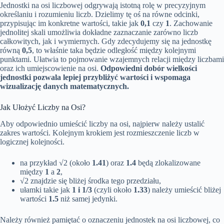
Jednostki na osi liczbowej odgrywają istotną rolę w precyzyjnym
określaniu i rozumieniu liczb. Dzielimy tę oś na równe odcinki,
przypisując im konkretne wartości, takie jak
0,1
czy
1
. Zachowanie
jednolitej skali umożliwia dokładne zaznaczanie zarówno liczb
całkowitych, jak i wymiernych. Gdy zdecydujemy się na jednostkę
równą
0,5
, to właśnie taka będzie odległość między kolejnymi
punktami. Ułatwia to pojmowanie wzajemnych relacji między liczbami
oraz ich umiejscowienie na osi.
Odpowiedni dobór wielkości
jednostki pozwala lepiej przybliżyć wartości i wspomaga
wizualizację danych matematycznych.
Jak Ułożyć Liczby na Osi?
Aby odpowiednio umieścić liczby na osi, najpierw należy ustalić
zakres wartości. Kolejnym krokiem jest rozmieszczenie liczb w
logicznej kolejności.
na przykład √2 (około
1.41
) oraz
1.4
będą zlokalizowane
między
1
a
2
,
√2 znajdzie się bliżej środka tego przedziału,
ułamki takie jak
1 i 1/3
(czyli około
1.33
) należy umieścić bliżej
wartości
1.5
niż samej jedynki.
Należy również pamiętać o oznaczeniu jednostek na osi liczbowej, co