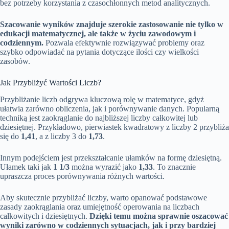
bez potrzeby korzystania z czasochłonnych metod analitycznych.
Szacowanie wyników znajduje szerokie zastosowanie nie tylko w
edukacji matematycznej, ale także w życiu zawodowym i
codziennym.
Pozwala efektywnie rozwiązywać problemy oraz
szybko odpowiadać na pytania dotyczące ilości czy wielkości
zasobów.
Jak Przybliżyć Wartości Liczb?
Przybliżanie liczb odgrywa kluczową rolę w matematyce, gdyż
ułatwia zarówno obliczenia, jak i porównywanie danych. Popularną
techniką jest zaokrąglanie do najbliższej liczby całkowitej lub
dziesiętnej. Przykładowo, pierwiastek kwadratowy z liczby 2 przybliża
się do
1,41
, a z liczby 3 do
1,73
.
Innym podejściem jest przekształcanie ułamków na formę dziesiętną.
Ułamek taki jak
1 1/3
można wyrazić jako
1,33
. To znacznie
upraszcza proces porównywania różnych wartości.
Aby skutecznie przybliżać liczby, warto opanować podstawowe
zasady zaokrąglania oraz umiejętność operowania na liczbach
całkowitych i dziesiętnych.
Dzięki temu można sprawnie oszacować
wyniki zarówno w codziennych sytuacjach, jak i przy bardziej