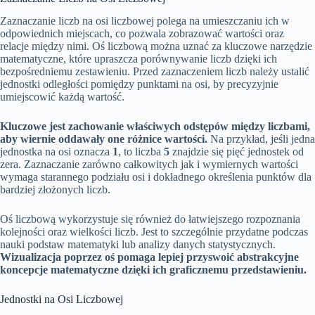
Zaznaczanie liczb na osi liczbowej polega na umieszczaniu ich w
odpowiednich miejscach, co pozwala zobrazować wartości oraz
relacje między nimi. Oś liczbową można uznać za kluczowe narzędzie
matematyczne, które upraszcza porównywanie liczb dzięki ich
bezpośredniemu zestawieniu. Przed zaznaczeniem liczb należy ustalić
jednostki odległości pomiędzy punktami na osi, by precyzyjnie
umiejscowić każdą wartość.
Kluczowe jest zachowanie właściwych odstępów między liczbami,
aby wiernie oddawały one różnice wartości.
Na przykład, jeśli jedna
jednostka na osi oznacza
1
, to liczba
5
znajdzie się pięć jednostek od
zera. Zaznaczanie zarówno całkowitych jak i wymiernych wartości
wymaga starannego podziału osi i dokładnego określenia punktów dla
bardziej złożonych liczb.
Oś liczbową wykorzystuje się również do łatwiejszego rozpoznania
kolejności oraz wielkości liczb. Jest to szczególnie przydatne podczas
nauki podstaw matematyki lub analizy danych statystycznych.
Wizualizacja poprzez oś pomaga lepiej przyswoić abstrakcyjne
koncepcje matematyczne dzięki ich graficznemu przedstawieniu.
Jednostki na Osi Liczbowej