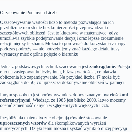
Oszacowanie Podanych Liczb
Oszacowywanie wartości liczb to metoda pozwalająca na ich
przybliżone określenie bez konieczności przeprowadzania
szczegółowych obliczeń. Jest to kluczowe w matematyce, gdyż
umożliwia szybkie podejmowanie decyzji oraz lepsze zrozumienie
relacji między liczbami. Można to porównać do korzystania z mapy
podczas podróży — nie potrzebujemy znać każdego detalu trasy,
wystarczy mieć ogólne pojęcie o kierunku.
Jedną z podstawowych technik szacowania jest
zaokrąglanie
. Polega
ono na zastępowaniu liczby inną, bliższą wartością, co ułatwia
obliczenia lub zapamiętywanie. Na przykład liczba 47 może być
zaokrąglona do 50, co upraszcza dokonywanie obliczeń w pamięci.
Innym sposobem jest porównywanie z dobrze znanymi
wartościami
referencyjnymi
. Wiedząc, że 1985 jest blisko 2000, łatwo możemy
ocenić zmienność danych względem tych większych liczb.
Przybliżenia matematyczne obejmują również stosowanie
uproszczonych wzorów
dla skomplikowanych wyrażeń
numerycznych. Dzięki temu można uzyskać wyniki o dużej precyzji