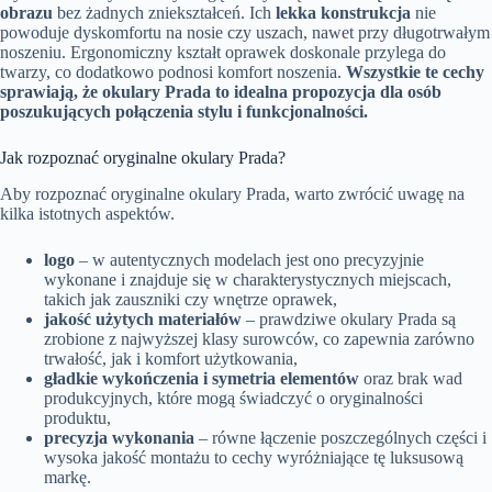
obrazu
bez żadnych zniekształceń. Ich
lekka konstrukcja
nie
powoduje dyskomfortu na nosie czy uszach, nawet przy długotrwałym
noszeniu. Ergonomiczny kształt oprawek doskonale przylega do
twarzy, co dodatkowo podnosi komfort noszenia.
Wszystkie te cechy
sprawiają, że okulary Prada to idealna propozycja dla osób
poszukujących połączenia stylu i funkcjonalności.
Jak rozpoznać oryginalne okulary Prada?
Aby rozpoznać oryginalne okulary Prada, warto zwrócić uwagę na
kilka istotnych aspektów.
logo
– w autentycznych modelach jest ono precyzyjnie
wykonane i znajduje się w charakterystycznych miejscach,
takich jak zauszniki czy wnętrze oprawek,
jakość użytych materiałów
– prawdziwe okulary Prada są
zrobione z najwyższej klasy surowców, co zapewnia zarówno
trwałość, jak i komfort użytkowania,
gładkie wykończenia i symetria elementów
oraz brak wad
produkcyjnych, które mogą świadczyć o oryginalności
produktu,
precyzja wykonania
– równe łączenie poszczególnych części i
wysoka jakość montażu to cechy wyróżniające tę luksusową
markę.