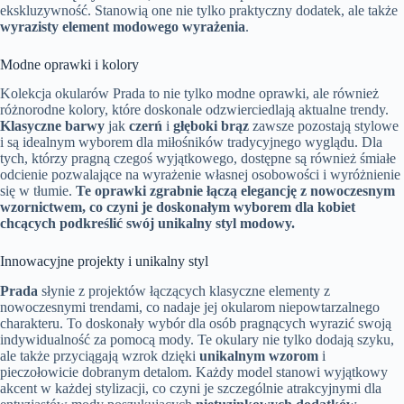
ekskluzywność. Stanowią one nie tylko praktyczny dodatek, ale także
wyrazisty element modowego wyrażenia
.
Modne oprawki i kolory
Kolekcja okularów Prada to nie tylko modne oprawki, ale również
różnorodne kolory, które doskonale odzwierciedlają aktualne trendy.
Klasyczne barwy
jak
czerń
i
głęboki brąz
zawsze pozostają stylowe
i są idealnym wyborem dla miłośników tradycyjnego wyglądu. Dla
tych, którzy pragną czegoś wyjątkowego, dostępne są również śmiałe
odcienie pozwalające na wyrażenie własnej osobowości i wyróżnienie
się w tłumie.
Te oprawki zgrabnie łączą elegancję z nowoczesnym
wzornictwem, co czyni je doskonałym wyborem dla kobiet
chcących podkreślić swój unikalny styl modowy.
Innowacyjne projekty i unikalny styl
Prada
słynie z projektów łączących klasyczne elementy z
nowoczesnymi trendami, co nadaje jej okularom niepowtarzalnego
charakteru. To doskonały wybór dla osób pragnących wyrazić swoją
indywidualność za pomocą mody. Te okulary nie tylko dodają szyku,
ale także przyciągają wzrok dzięki
unikalnym wzorom
i
pieczołowicie dobranym detalom. Każdy model stanowi wyjątkowy
akcent w każdej stylizacji, co czyni je szczególnie atrakcyjnymi dla