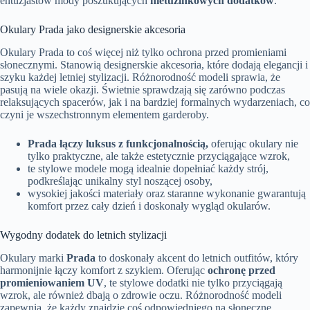
entuzjastów mody poszukujących
nietuzinkowych dodatków
.
Okulary Prada jako designerskie akcesoria
Okulary Prada to coś więcej niż tylko ochrona przed promieniami
słonecznymi. Stanowią designerskie akcesoria, które dodają elegancji i
szyku każdej letniej stylizacji. Różnorodność modeli sprawia, że
pasują na wiele okazji. Świetnie sprawdzają się zarówno podczas
relaksujących spacerów, jak i na bardziej formalnych wydarzeniach, co
czyni je wszechstronnym elementem garderoby.
Prada łączy luksus z funkcjonalnością,
oferując okulary nie
tylko praktyczne, ale także estetycznie przyciągające wzrok,
te stylowe modele mogą idealnie dopełniać każdy strój,
podkreślając unikalny styl noszącej osoby,
wysokiej jakości materiały oraz staranne wykonanie gwarantują
komfort przez cały dzień i doskonały wygląd okularów.
Wygodny dodatek do letnich stylizacji
Okulary marki
Prada
to doskonały akcent do letnich outfitów, który
harmonijnie łączy komfort z szykiem. Oferując
ochronę przed
promieniowaniem UV
, te stylowe dodatki nie tylko przyciągają
wzrok, ale również dbają o zdrowie oczu. Różnorodność modeli
zapewnia, że każdy znajdzie coś odpowiedniego na słoneczne