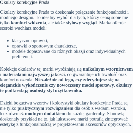
Okulary korekcyjne Prada
Okulary korekcyjne Prada to doskonałe połączenie funkcjonalności i
modnego designu. To idealny wybór dla tych, którzy cenią sobie nie
tylko
komfort widzenia
, ale także
stylowy wygląd
. Marka oferuje
szeroki wachlarz modeli:
klasyczne oprawki,
oprawki o sportowym charakterze,
modele dopasowane do różnych okazji oraz indywidualnych
preferencji.
Kolekcje okularów tej marki wyróżniają się
unikalnym wzornictwem
i
materiałami najwyższej jakości
, co gwarantuje ich trwałość oraz
komfort noszenia.
Niezależnie od tego, czy zdecydujesz się na
eleganckie wykończenie czy nowoczesny model sportowy, okulary
te podkreślają osobisty styl użytkownika.
Dzięki bogactwu wzorów i kolorystyki okulary korekcyjne Prada są
nie tylko
praktycznym rozwiązaniem
dla osób z wadami wzroku,
lecz również
modnym dodatkiem
do każdej garderoby. Stanowią
doskonały przykład na to, jak luksusowe marki potrafią zintegrować
estetykę z funkcjonalnością w projektowaniu akcesoriów optycznych.