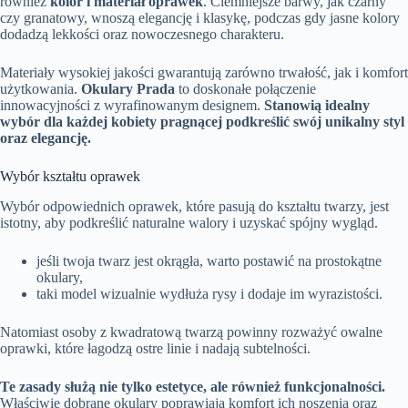
również
kolor i materiał oprawek
. Ciemniejsze barwy, jak czarny
czy granatowy, wnoszą elegancję i klasykę, podczas gdy jasne kolory
dodadzą lekkości oraz nowoczesnego charakteru.
Materiały wysokiej jakości gwarantują zarówno trwałość, jak i komfort
użytkowania.
Okulary Prada
to doskonałe połączenie
innowacyjności z wyrafinowanym designem.
Stanowią idealny
wybór dla każdej kobiety pragnącej podkreślić swój unikalny styl
oraz elegancję.
Wybór kształtu oprawek
Wybór odpowiednich oprawek, które pasują do kształtu twarzy, jest
istotny, aby podkreślić naturalne walory i uzyskać spójny wygląd.
jeśli twoja twarz jest okrągła, warto postawić na prostokątne
okulary,
taki model wizualnie wydłuża rysy i dodaje im wyrazistości.
Natomiast osoby z kwadratową twarzą powinny rozważyć owalne
oprawki, które łagodzą ostre linie i nadają subtelności.
Te zasady służą nie tylko estetyce, ale również funkcjonalności.
Właściwie dobrane okulary poprawiają komfort ich noszenia oraz