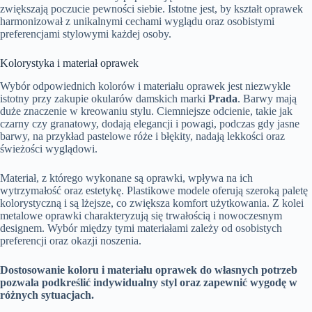
zwiększają poczucie pewności siebie. Istotne jest, by kształt oprawek
harmonizował z unikalnymi cechami wyglądu oraz osobistymi
preferencjami stylowymi każdej osoby.
Kolorystyka i materiał oprawek
Wybór odpowiednich kolorów i materiału oprawek jest niezwykle
istotny przy zakupie okularów damskich marki
Prada
. Barwy mają
duże znaczenie w kreowaniu stylu. Ciemniejsze odcienie, takie jak
czarny czy granatowy, dodają elegancji i powagi, podczas gdy jasne
barwy, na przykład pastelowe róże i błękity, nadają lekkości oraz
świeżości wyglądowi.
Materiał, z którego wykonane są oprawki, wpływa na ich
wytrzymałość oraz estetykę. Plastikowe modele oferują szeroką paletę
kolorystyczną i są lżejsze, co zwiększa komfort użytkowania. Z kolei
metalowe oprawki charakteryzują się trwałością i nowoczesnym
designem. Wybór między tymi materiałami zależy od osobistych
preferencji oraz okazji noszenia.
Dostosowanie koloru i materiału oprawek do własnych potrzeb
pozwala podkreślić indywidualny styl oraz zapewnić wygodę w
różnych sytuacjach.