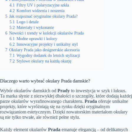
4.1
Filtry UV i polaryzacyjne szkła
4.2
Komfort widzenia i noszenia
5
Jak rozpoznać oryginalne okulary Prada?
5.1
Logo i detale
5.2
Materiały i wykonanie
6
Nowości i trendy w kolekcji okularów Prada
6.1
Modne oprawki i kolory
6.2
Innowacyjne projekty i unikalny styl
7
Okulary Prada jako designerskie akcesoria
7.1
Wygodny dodatek do letnich stylizacji
7.2
Stylowe okulary na każdą okazję
Dlaczego warto wybrać okulary Prada damskie?
Wybór okularów damskich od
Prady
to inwestycja w szyk i luksus.
Ta marka słynie z niezwykłej dbałości o szczegóły, które dodają każdej
parze okularów wyrafinowanego charakteru.
Prada
oferuje unikalne
projekty, które wyróżniają się na rynku dzięki oryginalnym
rozwiązaniom estetycznym. Dzięki nowatorskim materiałom okulary
są nie tylko trwałe, ale również pełne stylu.
Każdy element okularów
Prada
emanuje elegancją – od delikatnych