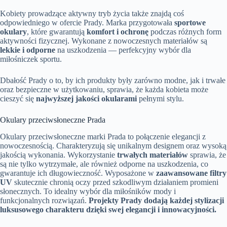
Kobiety prowadzące aktywny tryb życia także znajdą coś
odpowiedniego w ofercie Prady. Marka przygotowała
sportowe
okulary
, które gwarantują
komfort i ochronę
podczas różnych form
aktywności fizycznej. Wykonane z nowoczesnych materiałów są
lekkie i odporne
na uszkodzenia — perfekcyjny wybór dla
miłośniczek sportu.
Dbałość Prady o to, by ich produkty były zarówno modne, jak i trwałe
oraz bezpieczne w użytkowaniu, sprawia, że każda kobieta może
cieszyć się
najwyższej jakości okularami
pełnymi stylu.
Okulary przeciwsłoneczne Prada
Okulary przeciwsłoneczne marki Prada to połączenie elegancji z
nowoczesnością. Charakteryzują się unikalnym designem oraz wysoką
jakością wykonania. Wykorzystanie
trwałych materiałów
sprawia, że
są nie tylko wytrzymałe, ale również odporne na uszkodzenia, co
gwarantuje ich długowieczność. Wyposażone w
zaawansowane filtry
UV
skutecznie chronią oczy przed szkodliwym działaniem promieni
słonecznych. To idealny wybór dla miłośników mody i
funkcjonalnych rozwiązań.
Projekty Prady dodają każdej stylizacji
luksusowego charakteru dzięki swej elegancji i innowacyjności.