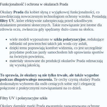
Funkcjonalność i ochrona w okularach Prada
Okulary
Prada
dla kobiet słyną z wyjątkowej funkcjonalności, co
zawdzięczają nowoczesnym technologiom ochrony wzroku. Posiadają
filtry UV
, które efektywnie zabezpieczają przed szkodliwym
działaniem promieni słonecznych. Takie rozwiązanie jest istotne dla
zdrowia oczu, zwłaszcza gdy spędzamy dużo czasu na słońcu.
wiele modeli wyposażono w
szkła polaryzacyjne
, redukujące
odblaski od powierzchni takich jak woda czy asfalt,
dzięki temu poprawiają komfort widzenia, co jest szczególnie
przydatne podczas jazdy samochodem lub uprawiania sportów
na świeżym powietrzu,
materiały stosowane do produkcji okularów Prada odznaczają
się wysoką jakością.
To sprawia, że okulary są nie tylko trwałe, ale także wygodne
podczas długotrwałego noszenia.
Te cechy czynią okulary Prada
doskonałym wyborem dla osób ceniących sobie styl i elegancję
połączone z praktycznymi rozwiązaniami na co dzień.
Filtry UV i polaryzacyjne szkła
Okulary damskie marki Prada gwarantują zaawansowaną ochronę