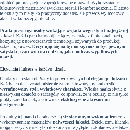
zdobień po precyzyjnie zaprojektowane oprawki. Wykorzystanie
luksusowych materiałów zwiększa prestiż i komfort noszenia. Dlatego
te okulary to nie tylko praktyczny dodatek, ale prawdziwy modowy
akcent w kobiecej garderobie.
Prada przyciąga osoby szukające wyjątkowego stylu i najwyższej
jakości.
Każda para harmonijnie łączy estetykę z funkcjonalnością,
korzystając z nowoczesnych technologii używanych do produkcji
szkieł i oprawek.
Decydując się na tę markę, można być pewnym
satysfakcji zarówno na co dzień, jak i podczas wyjątkowych
okazji.
Elegancja i luksus w każdym detalu
Okulary damskie od Prady to prawdziwy symbol
elegancji
i
luksusu
.
Każdy ich detal został misternie zaprojektowany, by podkreślić
wyrafinowany styl
i
wyjątkowy charakter
. Włoska marka słynie z
niezwykłej dbałości o szczegóły, co sprawia, że te okulary to nie tylko
praktyczny dodatek, ale również
ekskluzywne akcesorium
designerskie
.
Produkty tej marki charakteryzują się
starannym wykonaniem
oraz
wykorzystaniem materiałów
najwyższej jakości
. Dzięki temu klientki
mogą cieszyć się nie tylko doskonałym wyglądem okularów, ale także