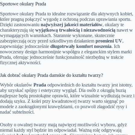
Sportowe okulary Prada
Sportowe okulary Prada to idealne rozwiązanie dla aktywnych kobiet,
które pragną połączyć wygodę z ochroną podczas uprawiania sportu.
Dzięki zastosowaniu
najwyższej jakości materiałów
, okulary te
charakteryzują się
wyjątkową trwałością i niezawodnością
nawet w
wymagających warunkach. Starannie wykonane, skutecznie
zabezpieczają oczy przed szkodliwym działaniem
promieni UV
,
zapewniając jednocześnie
długotrwały komfort noszenia
. Ich
nowoczesny design harmonijnie współgra z eleganckim stylem marki
Prada, oferując jednocześnie funkcjonalność niezbędną w trakcie
fizycznej aktywności.
Jak dobrać okulary Prada damskie do kształtu twarzy?
Wybór okularów
Prada
odpowiednich do kształtu twarzy jest istotny,
aby uzyskać spójny i estetyczny wygląd. Dla osób z okrągłą buzią
najlepsze będą prostokątne oprawki, które wizualnie wydłużają twarz i
dodają szyku. Z kolei przy kwadratowej twarzy warto sięgnąć po
modele z zaokrąglonymi krawędziami, co pozwoli złagodzić rysy i
nadać subtelności.
Osoby o owalnej twarzy mają najwięcej możliwości wyboru, gdyż
niemal każdy styl będzie im odpowiadał. Ważną rolę odgrywają