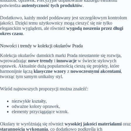
solidność oprawek. Precyzyjne dopasowanie każdego elementu
potwierdza
autentyczność tych produktów
.
Dodatkowo, każdy model poddawany jest szczegółowym kontrolom
jakości. Dzięki temu użytkownicy mogą cieszyć się nie tylko
eleganckim wyglądem, ale również
wygodą noszenia przez długi
okres czasu
.
Nowości i trendy w kolekcji okularów Prada
Kolekcja okularów damskich marki Prada nieustannie się rozwija,
wprowadzając
nowe trendy
i
innowacje
w świecie stylowych
oprawek. Aktualnie dużą popularnością cieszą się projekty, które
harmonijnie łączą
klasyczne wzory
z
nowoczesnymi akcentami
,
tworząc tym samym unikalny styl.
Wśród najnowszych propozycji można znaleźć:
niezwykłe kształty,
odważne kolory oprawek,
elementy przyciągające wzrok.
Okulary te wyróżniają się również
wysokiej jakości materiałami
oraz
starannością wykonania
, co dodatkowo podkreśla ich