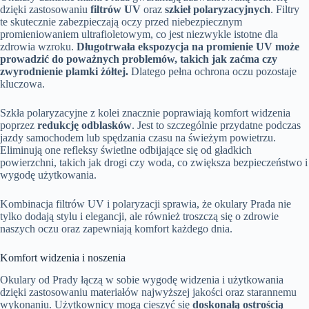
dzięki zastosowaniu
filtrów UV
oraz
szkieł polaryzacyjnych
. Filtry
te skutecznie zabezpieczają oczy przed niebezpiecznym
promieniowaniem ultrafioletowym, co jest niezwykle istotne dla
zdrowia wzroku.
Długotrwała ekspozycja na promienie UV może
prowadzić do poważnych problemów, takich jak zaćma czy
zwyrodnienie plamki żółtej.
Dlatego pełna ochrona oczu pozostaje
kluczowa.
Szkła polaryzacyjne z kolei znacznie poprawiają komfort widzenia
poprzez
redukcję odblasków
. Jest to szczególnie przydatne podczas
jazdy samochodem lub spędzania czasu na świeżym powietrzu.
Eliminują one refleksy świetlne odbijające się od gładkich
powierzchni, takich jak drogi czy woda, co zwiększa bezpieczeństwo i
wygodę użytkowania.
Kombinacja filtrów UV i polaryzacji sprawia, że okulary Prada nie
tylko dodają stylu i elegancji, ale również troszczą się o zdrowie
naszych oczu oraz zapewniają komfort każdego dnia.
Komfort widzenia i noszenia
Okulary od Prady łączą w sobie wygodę widzenia i użytkowania
dzięki zastosowaniu materiałów najwyższej jakości oraz starannemu
wykonaniu. Użytkownicy mogą cieszyć się
doskonałą ostrością