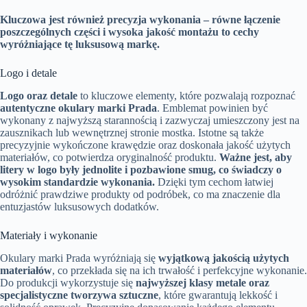
Kluczowa jest również precyzja wykonania – równe łączenie
poszczególnych części i wysoka jakość montażu to cechy
wyróżniające tę luksusową markę.
Logo i detale
Logo oraz detale
to kluczowe elementy, które pozwalają rozpoznać
autentyczne okulary marki Prada
. Emblemat powinien być
wykonany z najwyższą starannością i zazwyczaj umieszczony jest na
zausznikach lub wewnętrznej stronie mostka. Istotne są także
precyzyjnie wykończone krawędzie oraz doskonała jakość użytych
materiałów, co potwierdza oryginalność produktu.
Ważne jest, aby
litery w logo były jednolite i pozbawione smug, co świadczy o
wysokim standardzie wykonania.
Dzięki tym cechom łatwiej
odróżnić prawdziwe produkty od podróbek, co ma znaczenie dla
entuzjastów luksusowych dodatków.
Materiały i wykonanie
Okulary marki Prada wyróżniają się
wyjątkową jakością użytych
materiałów
, co przekłada się na ich trwałość i perfekcyjne wykonanie.
Do produkcji wykorzystuje się
najwyższej klasy metale oraz
specjalistyczne tworzywa sztuczne
, które gwarantują lekkość i