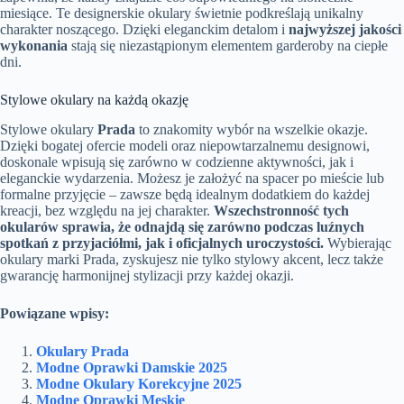
miesiące. Te designerskie okulary świetnie podkreślają unikalny
charakter noszącego. Dzięki eleganckim detalom i
najwyższej jakości
wykonania
stają się niezastąpionym elementem garderoby na ciepłe
dni.
Stylowe okulary na każdą okazję
Stylowe okulary
Prada
to znakomity wybór na wszelkie okazje.
Dzięki bogatej ofercie modeli oraz niepowtarzalnemu designowi,
doskonale wpisują się zarówno w codzienne aktywności, jak i
eleganckie wydarzenia. Możesz je założyć na spacer po mieście lub
formalne przyjęcie – zawsze będą idealnym dodatkiem do każdej
kreacji, bez względu na jej charakter.
Wszechstronność tych
okularów sprawia, że odnajdą się zarówno podczas luźnych
spotkań z przyjaciółmi, jak i oficjalnych uroczystości.
Wybierając
okulary marki Prada, zyskujesz nie tylko stylowy akcent, lecz także
gwarancję harmonijnej stylizacji przy każdej okazji.
Powiązane wpisy:
Okulary Prada
Modne Oprawki Damskie 2025
Modne Okulary Korekcyjne 2025
Modne Oprawki Męskie