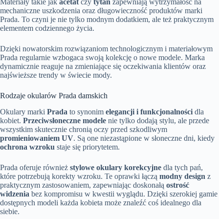
Materiały takie jak
acetat
czy
tytan
zapewniają wytrzymałość na
mechaniczne uszkodzenia oraz długowieczność produktów marki
Prada. To czyni je nie tylko modnym dodatkiem, ale też praktycznym
elementem codziennego życia.
Dzięki nowatorskim rozwiązaniom technologicznym i materiałowym
Prada regularnie wzbogaca swoją kolekcję o nowe modele. Marka
dynamicznie reaguje na zmieniające się oczekiwania klientów oraz
najświeższe trendy w świecie mody.
Rodzaje okularów Prada damskich
Okulary marki
Prada
to synonim
elegancji i funkcjonalności
dla
kobiet.
Przeciwsłoneczne modele
nie tylko dodają stylu, ale przede
wszystkim skutecznie chronią oczy przed szkodliwym
promieniowaniem UV
. Są one niezastąpione w słoneczne dni, kiedy
ochrona wzroku
staje się priorytetem.
Prada oferuje również
stylowe okulary korekcyjne
dla tych pań,
które potrzebują korekty wzroku. Te oprawki łączą
modny design
z
praktycznym zastosowaniem, zapewniając doskonałą
ostrość
widzenia
bez kompromisu w kwestii wyglądu. Dzięki szerokiej gamie
dostępnych modeli każda kobieta może znaleźć coś idealnego dla
siebie.