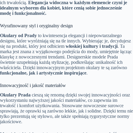
ich trwałością.
Elegancja widoczna w każdym elemencie czyni je
idealnym wyborem dla kobiet, które cenią sobie jednocześnie
modę i funkcjonalność.
Wyrafinowany styl i oryginalny design
Okulary od Prady
to kwintesencja elegancji i niepowtarzalnego
designu, które wyróżniają się na tle innych. Wybierając je, decydujesz
się na produkt, który jest odbiciem
włoskiej kultury i tradycji
. Ta
marka jest znana z wyjątkowego podejścia do mody, umiejętnie łącząc
klasykę z nowoczesnymi trendami. Designerskie modele Prada
świetnie uzupełniają każdą stylizację, podkreślając unikalność ich
właściciela. Dzięki innowacyjnym projektom okulary te są zarówno
funkcjonalne, jak i artystycznie inspirujące
.
Innowacyjność i jakość materiałów
Okulary Prada
cieszą się renomą dzięki swojej innowacyjności oraz
wykorzystaniu najwyższej jakości materiałów, co zapewnia im
trwałość i komfort użytkowania. Stosowane nowoczesne surowce
sprawiają, że oprawki są zarówno lekkie, jak i solidne. Dzięki temu nie
tylko prezentują się stylowo, ale także spełniają rygorystyczne normy
jakościowe.