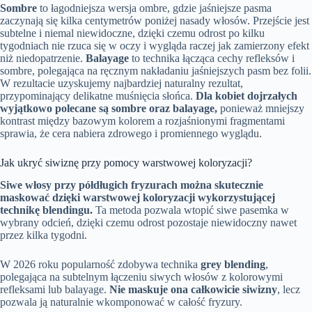
Sombre
to łagodniejsza wersja ombre, gdzie jaśniejsze pasma
zaczynają się kilka centymetrów poniżej nasady włosów. Przejście jest
subtelne i niemal niewidoczne, dzięki czemu odrost po kilku
tygodniach nie rzuca się w oczy i wygląda raczej jak zamierzony efekt
niż niedopatrzenie.
Balayage
to technika łącząca cechy refleksów i
sombre, polegająca na ręcznym nakładaniu jaśniejszych pasm bez folii.
W rezultacie uzyskujemy najbardziej naturalny rezultat,
przypominający delikatne muśnięcia słońca.
Dla kobiet dojrzałych
wyjątkowo polecane są sombre oraz balayage,
ponieważ mniejszy
kontrast między bazowym kolorem a rozjaśnionymi fragmentami
sprawia, że cera nabiera zdrowego i promiennego wyglądu.
Jak ukryć siwiznę przy pomocy warstwowej koloryzacji?
Siwe włosy przy półdługich fryzurach można skutecznie
maskować dzięki warstwowej koloryzacji wykorzystującej
technikę blendingu.
Ta metoda pozwala wtopić siwe pasemka w
wybrany odcień, dzięki czemu odrost pozostaje niewidoczny nawet
przez kilka tygodni.
W 2026 roku popularność zdobywa technika
grey blending
,
polegająca na subtelnym łączeniu siwych włosów z kolorowymi
refleksami lub balayage.
Nie maskuje ona całkowicie siwizny
, lecz
pozwala ją naturalnie wkomponować w całość fryzury.