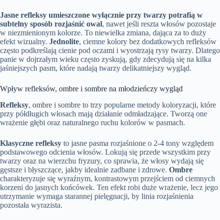
Jasne refleksy umieszczone wyłącznie przy twarzy potrafią w
subtelny sposób rozjaśnić owal
, nawet jeśli reszta włosów pozostaje
w niezmienionym kolorze. To niewielka zmiana, dająca za to duży
efekt wizualny.
Jednolite
, ciemne kolory bez dodatkowych refleksów
często podkreślają cienie pod oczami i wyostrzają rysy twarzy. Dlatego
panie w dojrzałym wieku często zyskują, gdy zdecydują się na kilka
jaśniejszych pasm, które nadają twarzy delikatniejszy wygląd.
Wpływ refleksów, ombre i sombre na młodzieńczy wygląd
Refleksy
, ombre i sombre to trzy popularne metody koloryzacji, które
przy półdługich włosach mają działanie odmładzające. Tworzą one
wrażenie głębi oraz naturalnego ruchu kolorów w pasmach.
Klasyczne refleksy
to jasne pasma rozjaśnione o 2-4 tony względem
podstawowego odcienia włosów. Lokują się przede wszystkim przy
twarzy oraz na wierzchu fryzury, co sprawia, że włosy wydają się
gęstsze i błyszczące, jakby idealnie zadbane i zdrowe.
Ombre
charakteryzuje się wyraźnym, kontrastowym przejściem od ciemnych
korzeni do jasnych końcówek. Ten efekt robi duże wrażenie, lecz jego
utrzymanie wymaga starannej pielęgnacji, by linia rozjaśnienia
pozostała wyrazista.