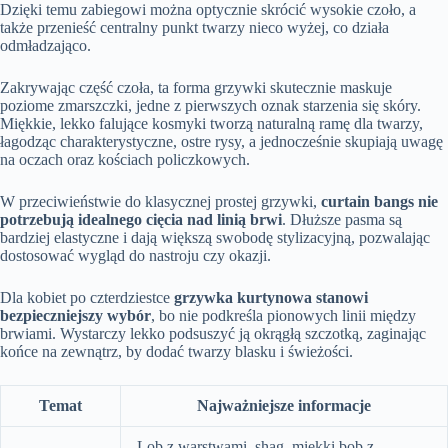
Dzięki temu zabiegowi można optycznie skrócić wysokie czoło, a
także przenieść centralny punkt twarzy nieco wyżej, co działa
odmładzająco.
Zakrywając część czoła, ta forma grzywki skutecznie maskuje
poziome zmarszczki, jedne z pierwszych oznak starzenia się skóry.
Miękkie, lekko falujące kosmyki tworzą naturalną ramę dla twarzy,
łagodząc charakterystyczne, ostre rysy, a jednocześnie skupiają uwagę
na oczach oraz kościach policzkowych.
W przeciwieństwie do klasycznej prostej grzywki,
curtain bangs nie
potrzebują idealnego cięcia nad linią brwi
. Dłuższe pasma są
bardziej elastyczne i dają większą swobodę stylizacyjną, pozwalając
dostosować wygląd do nastroju czy okazji.
Dla kobiet po czterdziestce
grzywka kurtynowa stanowi
bezpieczniejszy wybór
, bo nie podkreśla pionowych linii między
brwiami. Wystarczy lekko podsuszyć ją okrągłą szczotką, zaginając
końce na zewnątrz, by dodać twarzy blasku i świeżości.
Temat
Najważniejsze informacje
Lob z warstwami, shag, miękki bob z