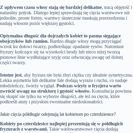
Z upływem czasu włosy stają się bardziej delikatne
, tracą objętość i
naturalny połysk. Dlatego lepiej sprawdzają się cięcia warstwowe niż
jednolite, proste formy, warstwy skutecznie maskują przerzedzenia i
nadają włosom pozór większej gęstości.
Optymalna długość dla dojrzałych kobiet to pasma sięgające
obojczyków lub ramion.
Bardzo długie włosy mogą przyciągać
wzrok ku dołowi twarzy, podkreślając opadanie rysów. Natomiast
fryzury kończące się na wysokości brody lub nieco niżej tworzą
pionowe linie wydłużające szyję oraz odwracają uwagę od dolnej
części twarzy.
Istotne jest
, aby fryzura nie była zbyt ciężka czy idealnie symetryczna.
Lekka asymetria lub delikatne fale dodają wyrazu i ruchu, co nadaje
młodzieńczy, świeży wygląd.
Podczas wizyty u fryzjera warto
zwrócić uwagę na strukturę i gęstość włosów.
Konsultacja powinna
się skupić nie tylko na wyborze długości, ale też na cięciu, które
podkreśli atuty i przysłoni ewentualne niedoskonałości.
Jakie cięcia półdługie odejmują lat kobietom po czterdziestce?
Kobiety po czterdziestce najlepiej prezentują się w półdługich
fryzurach z warstwami.
Takie wielowarstwowe cięcia dodają