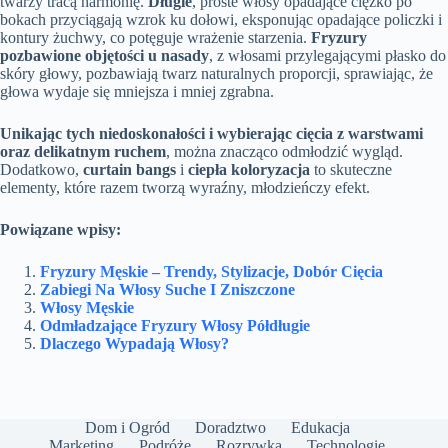
twarzy tracą harmonię.
Długie
, proste włosy opadające ciężko po
bokach przyciągają wzrok ku dołowi, eksponując opadające policzki i
kontury żuchwy, co potęguje wrażenie starzenia.
Fryzury
pozbawione objętości u nasady
, z włosami przylegającymi płasko do
skóry głowy, pozbawiają twarz naturalnych proporcji, sprawiając, że
głowa wydaje się mniejsza i mniej zgrabna.
Unikając tych niedoskonałości i wybierając cięcia z warstwami
oraz delikatnym ruchem
, można znacząco odmłodzić wygląd.
Dodatkowo,
curtain bangs
i
ciepła koloryzacja
to skuteczne
elementy, które razem tworzą wyraźny, młodzieńczy efekt.
Powiązane wpisy:
Fryzury Męskie – Trendy, Stylizacje, Dobór Cięcia
Zabiegi Na Włosy Suche I Zniszczone
Włosy Męskie
Odmładzające Fryzury Włosy Półdługie
Dlaczego Wypadają Włosy?
Dom i Ogród
Doradztwo
Edukacja
Marketing
Podróże
Rozrywka
Technologie