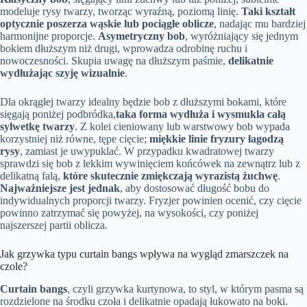
modeluje rysy twarzy, tworząc wyraźną, poziomą linię.
Taki kształt
optycznie poszerza wąskie lub pociągłe oblicze
, nadając mu bardziej
harmonijne proporcje.
Asymetryczny bob
, wyróżniający się jednym
bokiem dłuższym niż drugi, wprowadza odrobinę ruchu i
nowoczesności. Skupia uwagę na dłuższym paśmie,
delikatnie
wydłużając szyję wizualnie
.
Dla okrągłej twarzy idealny będzie bob z dłuższymi bokami, które
sięgają poniżej podbródka,
taka forma wydłuża i wysmukla całą
sylwetkę twarzy
. Z kolei cieniowany lub warstwowy bob wypada
korzystniej niż równe, tępe cięcie;
miękkie linie fryzury łagodzą
rysy
, zamiast je uwypuklać. W przypadku kwadratowej twarzy
sprawdzi się bob z lekkim wywinięciem końcówek na zewnątrz lub z
delikatną falą,
które skutecznie zmiękczają wyrazistą żuchwę
.
Najważniejsze jest jednak
, aby dostosować długość bobu do
indywidualnych proporcji twarzy. Fryzjer powinien ocenić, czy cięcie
powinno zatrzymać się powyżej, na wysokości, czy poniżej
najszerszej partii oblicza.
Jak grzywka typu curtain bangs wpływa na wygląd zmarszczek na
czole?
Curtain bangs
, czyli grzywka kurtynowa, to styl, w którym pasma są
rozdzielone na środku czoła i delikatnie opadają łukowato na boki.