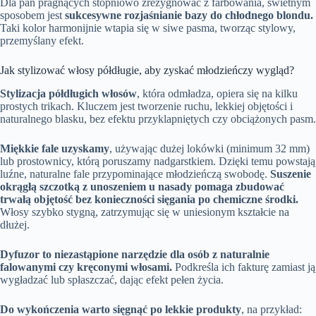
Dla pań pragnących stopniowo zrezygnować z farbowania, świetnym
sposobem jest
sukcesywne rozjaśnianie bazy do chłodnego blondu.
Taki kolor harmonijnie wtapia się w siwe pasma, tworząc stylowy,
przemyślany efekt.
Jak stylizować włosy półdługie, aby zyskać młodzieńczy wygląd?
Stylizacja półdługich włosów
, która odmładza, opiera się na kilku
prostych trikach. Kluczem jest tworzenie ruchu, lekkiej objętości i
naturalnego blasku, bez efektu przyklapniętych czy obciążonych pasm.
Miękkie fale uzyskamy
, używając dużej lokówki (minimum 32 mm)
lub prostownicy, którą poruszamy nadgarstkiem. Dzięki temu powstają
luźne, naturalne fale przypominające młodzieńczą swobodę.
Suszenie
okrągłą szczotką z unoszeniem u nasady pomaga zbudować
trwałą objętość bez konieczności sięgania po chemiczne środki.
Włosy szybko stygną, zatrzymując się w uniesionym kształcie na
dłużej.
Dyfuzor to niezastąpione narzędzie dla osób z naturalnie
falowanymi czy kręconymi włosami.
Podkreśla ich fakturę zamiast ją
wygładzać lub spłaszczać, dając efekt pełen życia.
Do wykończenia warto sięgnąć po lekkie produkty
, na przykład: