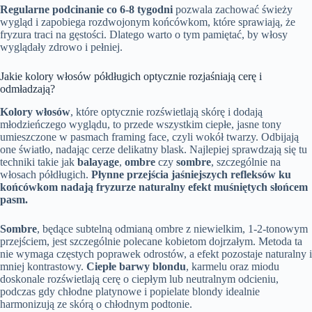
Regularne podcinanie co 6-8 tygodni
pozwala zachować świeży
wygląd i zapobiega rozdwojonym końcówkom, które sprawiają, że
fryzura traci na gęstości. Dlatego warto o tym pamiętać, by włosy
wyglądały zdrowo i pełniej.
Jakie kolory włosów półdługich optycznie rozjaśniają cerę i
odmładzają?
Kolory włosów
, które optycznie rozświetlają skórę i dodają
młodzieńczego wyglądu, to przede wszystkim ciepłe, jasne tony
umieszczone w pasmach framing face, czyli wokół twarzy. Odbijają
one światło, nadając cerze delikatny blask. Najlepiej sprawdzają się tu
techniki takie jak
balayage
,
ombre
czy
sombre
, szczególnie na
włosach półdługich.
Płynne przejścia jaśniejszych refleksów ku
końcówkom nadają fryzurze naturalny efekt muśniętych słońcem
pasm.
Sombre
, będące subtelną odmianą ombre z niewielkim, 1-2-tonowym
przejściem, jest szczególnie polecane kobietom dojrzałym. Metoda ta
nie wymaga częstych poprawek odrostów, a efekt pozostaje naturalny i
mniej kontrastowy.
Ciepłe barwy blondu
, karmelu oraz miodu
doskonale rozświetlają cerę o ciepłym lub neutralnym odcieniu,
podczas gdy chłodne platynowe i popielate blondy idealnie
harmonizują ze skórą o chłodnym podtonie.