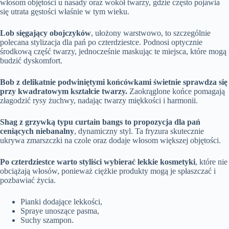
włosom objętości u nasady oraz wokół twarzy, gdzie często pojawia
się utrata gęstości właśnie w tym wieku.
Lob sięgający obojczyków
, ułożony warstwowo, to szczególnie
polecana stylizacja dla pań po czterdziestce. Podnosi optycznie
środkową część twarzy, jednocześnie maskując te miejsca, które mogą
budzić dyskomfort.
Bob z delikatnie podwiniętymi końcówkami świetnie sprawdza się
przy kwadratowym kształcie twarzy.
Zaokrąglone końce pomagają
złagodzić rysy żuchwy, nadając twarzy miękkości i harmonii.
Shag z grzywką typu curtain bangs to propozycja dla pań
ceniących niebanalny
, dynamiczny styl. Ta fryzura skutecznie
ukrywa zmarszczki na czole oraz dodaje włosom większej objętości.
Po czterdziestce warto styliści wybierać lekkie kosmetyki
, które nie
obciążają włosów, ponieważ ciężkie produkty mogą je spłaszczać i
pozbawiać życia.
Pianki dodające lekkości,
Spraye unoszące pasma,
Suchy szampon.