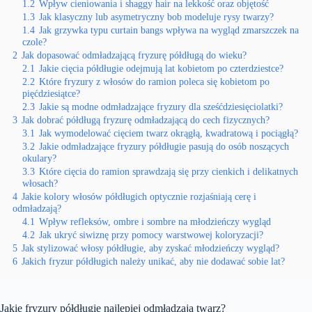
1.2
Wpływ cieniowania i shaggy hair na lekkość oraz objętość
1.3
Jak klasyczny lub asymetryczny bob modeluje rysy twarzy?
1.4
Jak grzywka typu curtain bangs wpływa na wygląd zmarszczek na
czole?
2
Jak dopasować odmładzającą fryzurę półdługą do wieku?
2.1
Jakie cięcia półdługie odejmują lat kobietom po czterdziestce?
2.2
Które fryzury z włosów do ramion poleca się kobietom po
pięćdziesiątce?
2.3
Jakie są modne odmładzające fryzury dla sześćdziesięciolatki?
3
Jak dobrać półdługą fryzurę odmładzającą do cech fizycznych?
3.1
Jak wymodelować cięciem twarz okrągłą, kwadratową i pociągłą?
3.2
Jakie odmładzające fryzury półdługie pasują do osób noszących
okulary?
3.3
Które cięcia do ramion sprawdzają się przy cienkich i delikatnych
włosach?
4
Jakie kolory włosów półdługich optycznie rozjaśniają cerę i
odmładzają?
4.1
Wpływ refleksów, ombre i sombre na młodzieńczy wygląd
4.2
Jak ukryć siwiznę przy pomocy warstwowej koloryzacji?
5
Jak stylizować włosy półdługie, aby zyskać młodzieńczy wygląd?
6
Jakich fryzur półdługich należy unikać, aby nie dodawać sobie lat?
Jakie fryzury półdługie najlepiej odmładzają twarz?