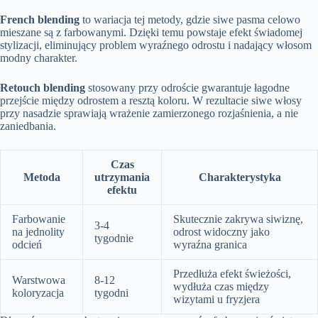
French blending
to wariacja tej metody, gdzie siwe pasma celowo
mieszane są z farbowanymi. Dzięki temu powstaje efekt świadomej
stylizacji, eliminujący problem wyraźnego odrostu i nadający włosom
modny charakter.
Retouch blending
stosowany przy odroście gwarantuje łagodne
przejście między odrostem a resztą koloru. W rezultacie siwe włosy
przy nasadzie sprawiają wrażenie zamierzonego rozjaśnienia, a nie
zaniedbania.
Czas
Metoda
utrzymania
Charakterystyka
efektu
Farbowanie
Skutecznie zakrywa siwiznę,
3-4
na jednolity
odrost widoczny jako
tygodnie
odcień
wyraźna granica
Przedłuża efekt świeżości,
Warstwowa
8-12
wydłuża czas między
koloryzacja
tygodni
wizytami u fryzjera