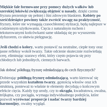
Miękkie fale formowane przy pomocy dużych wałków lub
szerokiej lokówki zwiększają objętość u nasady
, dzięki czemu
fryzura prezentuje się pełniej i lśni zdrowym blaskiem.
Kobiety po
sześćdziesiątce powinny także zwrócić uwagę na praktyczność
,
fryzury, które nie wymagają czasochłonnej stylizacji, będą najlepsze w
codziennym użytkowaniu. Cięcia z naturalnym ruchem i
teksturowanymi końcówkami same układają się po wysuszeniu
dyfuzorem, co ułatwia pielęgnację.
Jeśli chodzi o kolory
, warto postawić na neutralne, ciepłe tony oraz
jasne refleksy wokół twarzy. Takie odcienie skutecznie rozświetlają
cerę, eliminując szarawy efekt, który często pojawia się przy
chłodnych lub jednolitych, ciemnych barwach.
Jak dobrać półdługą fryzurę odmładzającą do cech fizycznych?
Dobierając
półdługą fryzurę odmładzającą
, warto kierować się
przede wszystkim
kształtem twarzy
, gęstością włosów oraz ich
strukturą, ponieważ to właśnie te elementy decydują o końcowym
efekcie cięcia. Każdy typ urody, czy to
okrągła
, kwadratowa, owalna,
trójkątna, czy pociągła, wymaga indywidualnego podejścia, które
pozwoli
wyrównać proporcje i nadać twarzy bardziej
harmonijny
, owalny wygląd.