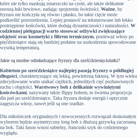
które nie tylko maskują zmarszczki na czole, ale także delikatnie
unoszą łuki brwiowe, nadając spojrzeniu świeżości.
Ważne
, by
fryzura nie kończyła się równo i płasko, bo takie cięcie może
podkreślić przerzedzenia. Lepiej postawić na teksturowane lub lekko
postrzępione końcówki, które dodają dynamiczności i naturalności.
W
codziennej pielęgnacji warto stosować odżywki zwiększające
objętość oraz kosmetyki z filtrem termicznym
, ponieważ włosy po
pięćdziesiątce stają się bardziej podatne na uszkodzenia spowodowane
wysoką temperaturą.
Jakie są modne odmładzające fryzury dla sześćdziesięciolatki?
Kobietom po sześćdziesiątce najlepiej pasują fryzury o półdługiej
długości
, charakteryzujące się lekką, powietrzną fakturą. W tym wieku
zdecydowanie warto unikać ciężkich, jednolitych cięć pozbawionych
ruchu i objętości.
Warstwowy bob z delikatnie wywiniętymi
końcówkami
, nazywany także flippy bobem, to świetna propozycja
dla pań po sześćdziesiątce. Taka fryzura dodaje energii i optycznie
zagęszcza włosy, nawet jeśli są one rzadkie.
Dla miłośniczek oryginalnych i nowoczesnych rozwiązań doskonałym
wyborem będzie asymetryczny long bob z dłuższą grzywką zaczesaną
na bok. Taki fason wnosi subtelny, francuski szyk do codziennego
wyglądu.