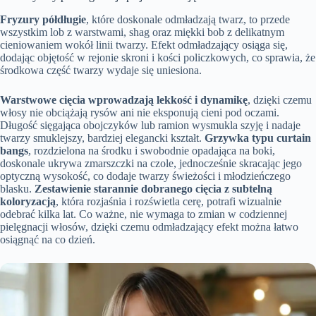
Fryzury półdługie
, które doskonale odmładzają twarz, to przede
wszystkim lob z warstwami, shag oraz miękki bob z delikatnym
cieniowaniem wokół linii twarzy. Efekt odmładzający osiąga się,
dodając objętość w rejonie skroni i kości policzkowych, co sprawia, że
środkowa część twarzy wydaje się uniesiona.
Warstwowe cięcia wprowadzają lekkość i dynamikę
, dzięki czemu
włosy nie obciążają rysów ani nie eksponują cieni pod oczami.
Długość sięgająca obojczyków lub ramion wysmukla szyję i nadaje
twarzy smuklejszy, bardziej elegancki kształt.
Grzywka typu curtain
bangs
, rozdzielona na środku i swobodnie opadająca na boki,
doskonale ukrywa zmarszczki na czole, jednocześnie skracając jego
optyczną wysokość, co dodaje twarzy świeżości i młodzieńczego
blasku.
Zestawienie starannie dobranego cięcia z subtelną
koloryzacją
, która rozjaśnia i rozświetla cerę, potrafi wizualnie
odebrać kilka lat. Co ważne, nie wymaga to zmian w codziennej
pielęgnacji włosów, dzięki czemu odmładzający efekt można łatwo
osiągnąć na co dzień.