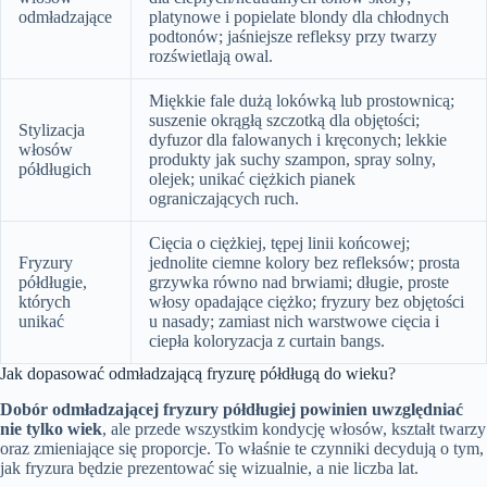
odmładzające
platynowe i popielate blondy dla chłodnych
podtonów; jaśniejsze refleksy przy twarzy
rozświetlają owal.
Miękkie fale dużą lokówką lub prostownicą;
suszenie okrągłą szczotką dla objętości;
Stylizacja
dyfuzor dla falowanych i kręconych; lekkie
włosów
produkty jak suchy szampon, spray solny,
półdługich
olejek; unikać ciężkich pianek
ograniczających ruch.
Cięcia o ciężkiej, tępej linii końcowej;
Fryzury
jednolite ciemne kolory bez refleksów; prosta
półdługie,
grzywka równo nad brwiami; długie, proste
których
włosy opadające ciężko; fryzury bez objętości
unikać
u nasady; zamiast nich warstwowe cięcia i
ciepła koloryzacja z curtain bangs.
Jak dopasować odmładzającą fryzurę półdługą do wieku?
Dobór odmładzającej fryzury półdługiej powinien uwzględniać
nie tylko wiek
, ale przede wszystkim kondycję włosów, kształt twarzy
oraz zmieniające się proporcje. To właśnie te czynniki decydują o tym,
jak fryzura będzie prezentować się wizualnie, a nie liczba lat.