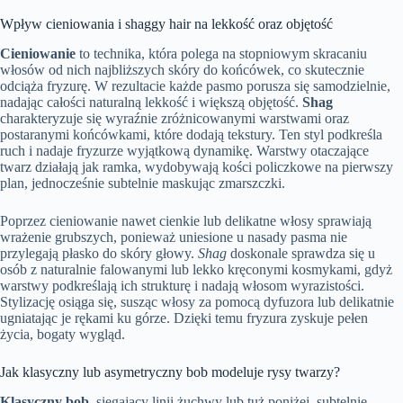
Wpływ cieniowania i shaggy hair na lekkość oraz objętość
Cieniowanie
to technika, która polega na stopniowym skracaniu
włosów od nich najbliższych skóry do końcówek, co skutecznie
odciąża fryzurę. W rezultacie każde pasmo porusza się samodzielnie,
nadając całości naturalną lekkość i większą objętość.
Shag
charakteryzuje się wyraźnie zróżnicowanymi warstwami oraz
postaranymi końcówkami, które dodają tekstury. Ten styl podkreśla
ruch i nadaje fryzurze wyjątkową dynamikę. Warstwy otaczające
twarz działają jak ramka, wydobywają kości policzkowe na pierwszy
plan, jednocześnie subtelnie maskując zmarszczki.
Poprzez cieniowanie nawet cienkie lub delikatne włosy sprawiają
wrażenie grubszych, ponieważ uniesione u nasady pasma nie
przylegają płasko do skóry głowy.
Shag
doskonale sprawdza się u
osób z naturalnie falowanymi lub lekko kręconymi kosmykami, gdyż
warstwy podkreślają ich strukturę i nadają włosom wyrazistości.
Stylizację osiąga się, susząc włosy za pomocą dyfuzora lub delikatnie
ugniatając je rękami ku górze. Dzięki temu fryzura zyskuje pełen
życia, bogaty wygląd.
Jak klasyczny lub asymetryczny bob modeluje rysy twarzy?
Klasyczny bob
, sięgający linii żuchwy lub tuż poniżej, subtelnie