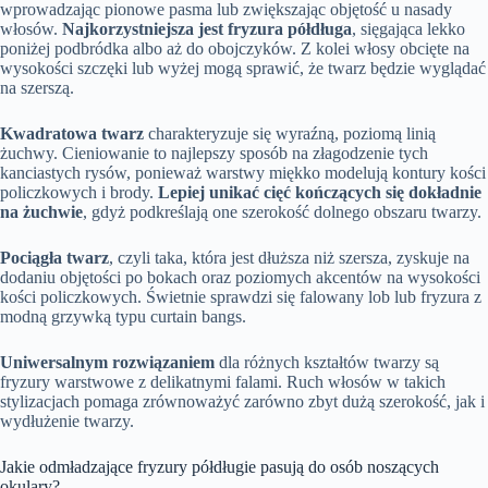
wprowadzając pionowe pasma lub zwiększając objętość u nasady
włosów.
Najkorzystniejsza jest fryzura półdługa
, sięgająca lekko
poniżej podbródka albo aż do obojczyków. Z kolei włosy obcięte na
wysokości szczęki lub wyżej mogą sprawić, że twarz będzie wyglądać
na szerszą.
Kwadratowa twarz
charakteryzuje się wyraźną, poziomą linią
żuchwy. Cieniowanie to najlepszy sposób na złagodzenie tych
kanciastych rysów, ponieważ warstwy miękko modelują kontury kości
policzkowych i brody.
Lepiej unikać cięć kończących się dokładnie
na żuchwie
, gdyż podkreślają one szerokość dolnego obszaru twarzy.
Pociągła twarz
, czyli taka, która jest dłuższa niż szersza, zyskuje na
dodaniu objętości po bokach oraz poziomych akcentów na wysokości
kości policzkowych. Świetnie sprawdzi się falowany lob lub fryzura z
modną grzywką typu curtain bangs.
Uniwersalnym rozwiązaniem
dla różnych kształtów twarzy są
fryzury warstwowe z delikatnymi falami. Ruch włosów w takich
stylizacjach pomaga zrównoważyć zarówno zbyt dużą szerokość, jak i
wydłużenie twarzy.
Jakie odmładzające fryzury półdługie pasują do osób noszących
okulary?