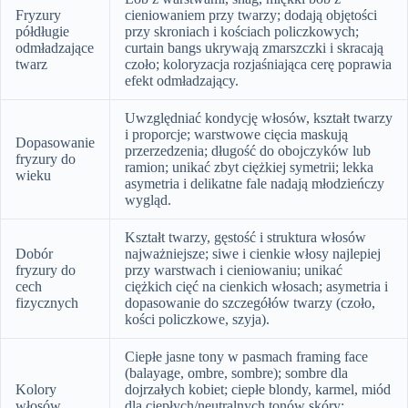
Fryzury
cieniowaniem przy twarzy; dodają objętości
półdługie
przy skroniach i kościach policzkowych;
odmładzające
curtain bangs ukrywają zmarszczki i skracają
twarz
czoło; koloryzacja rozjaśniająca cerę poprawia
efekt odmładzający.
Uwzględniać kondycję włosów, kształt twarzy
i proporcje; warstwowe cięcia maskują
Dopasowanie
przerzedzenia; długość do obojczyków lub
fryzury do
ramion; unikać zbyt ciężkiej symetrii; lekka
wieku
asymetria i delikatne fale nadają młodzieńczy
wygląd.
Kształt twarzy, gęstość i struktura włosów
Dobór
najważniejsze; siwe i cienkie włosy najlepiej
fryzury do
przy warstwach i cieniowaniu; unikać
cech
ciężkich cięć na cienkich włosach; asymetria i
fizycznych
dopasowanie do szczegółów twarzy (czoło,
kości policzkowe, szyja).
Ciepłe jasne tony w pasmach framing face
(balayage, ombre, sombre); sombre dla
Kolory
dojrzałych kobiet; ciepłe blondy, karmel, miód
włosów
dla ciepłych/neutralnych tonów skóry;