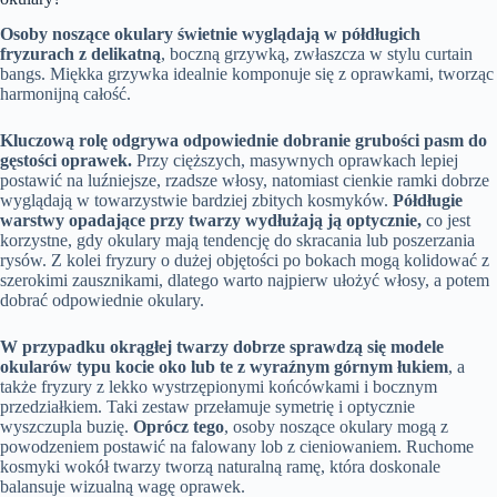
Osoby noszące okulary świetnie wyglądają w półdługich
fryzurach z delikatną
, boczną grzywką, zwłaszcza w stylu curtain
bangs. Miękka grzywka idealnie komponuje się z oprawkami, tworząc
harmonijną całość.
Kluczową rolę odgrywa odpowiednie dobranie grubości pasm do
gęstości oprawek.
Przy cięższych, masywnych oprawkach lepiej
postawić na luźniejsze, rzadsze włosy, natomiast cienkie ramki dobrze
wyglądają w towarzystwie bardziej zbitych kosmyków.
Półdługie
warstwy opadające przy twarzy wydłużają ją optycznie,
co jest
korzystne, gdy okulary mają tendencję do skracania lub poszerzania
rysów. Z kolei fryzury o dużej objętości po bokach mogą kolidować z
szerokimi zausznikami, dlatego warto najpierw ułożyć włosy, a potem
dobrać odpowiednie okulary.
W przypadku okrągłej twarzy dobrze sprawdzą się modele
okularów typu kocie oko lub te z wyraźnym górnym łukiem
, a
także fryzury z lekko wystrzępionymi końcówkami i bocznym
przedziałkiem. Taki zestaw przełamuje symetrię i optycznie
wyszczupla buzię.
Oprócz tego
, osoby noszące okulary mogą z
powodzeniem postawić na falowany lob z cieniowaniem. Ruchome
kosmyki wokół twarzy tworzą naturalną ramę, która doskonale
balansuje wizualną wagę oprawek.