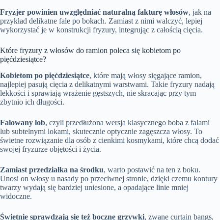
Fryzjer powinien uwzględniać naturalną fakturę włosów
, jak na
przykład delikatne fale po bokach. Zamiast z nimi walczyć, lepiej
wykorzystać je w konstrukcji fryzury, integrując z całością cięcia.
Które fryzury z włosów do ramion poleca się kobietom po
pięćdziesiątce?
Kobietom po pięćdziesiątce
, które mają włosy sięgające ramion,
najlepiej pasują cięcia z delikatnymi warstwami. Takie fryzury nadają
lekkości i sprawiają wrażenie gęstszych, nie skracając przy tym
zbytnio ich długości.
Falowany lob
, czyli przedłużona wersja klasycznego boba z falami
lub subtelnymi lokami, skutecznie optycznie zagęszcza włosy. To
świetne rozwiązanie dla osób z cienkimi kosmykami, które chcą dodać
swojej fryzurze objętości i życia.
Zamiast przedziałka na środku
, warto postawić na ten z boku.
Unosi on włosy u nasady po przeciwnej stronie, dzięki czemu kontury
twarzy wydają się bardziej uniesione, a opadające linie mniej
widoczne.
Świetnie sprawdzają się też boczne grzywki
, zwane curtain bangs,