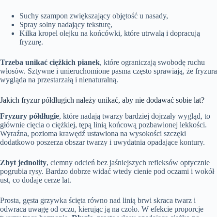
Suchy szampon zwiększający objętość u nasady,
Spray solny nadający teksturę,
Kilka kropel olejku na końcówki, które utrwalą i dopracują
fryzurę.
Trzeba unikać ciężkich pianek
, które ograniczają swobodę ruchu
włosów. Sztywne i unieruchomione pasma często sprawiają, że fryzura
wygląda na przestarzałą i nienaturalną.
Jakich fryzur półdługich należy unikać, aby nie dodawać sobie lat?
Fryzury półdługie
, które nadają twarzy bardziej dojrzały wygląd, to
głównie cięcia o ciężkiej, tępą linią końcową pozbawionej lekkości.
Wyraźna, pozioma krawędź ustawiona na wysokości szczęki
dodatkowo poszerza obszar twarzy i uwydatnia opadające kontury.
Zbyt jednolity
, ciemny odcień bez jaśniejszych refleksów optycznie
pogrubia rysy. Bardzo dobrze widać wtedy cienie pod oczami i wokół
ust, co dodaje cerze lat.
Prosta, gęsta grzywka ścięta równo nad linią brwi skraca twarz i
odwraca uwagę od oczu, kierując ją na czoło. W efekcie proporcje