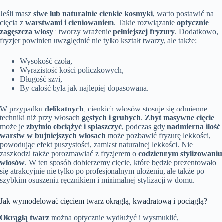
Jeśli masz
siwe lub naturalnie cienkie kosmyki
, warto postawić na
cięcia z
warstwami i cieniowaniem
. Takie rozwiązanie
optycznie
zagęszcza włosy
i tworzy wrażenie
pełniejszej fryzury
. Dodatkowo,
fryzjer powinien uwzględnić nie tylko kształt twarzy, ale także:
Wysokość czoła,
Wyrazistość kości policzkowych,
Długość szyi,
By całość była jak najlepiej dopasowana.
W przypadku
delikatnych
, cienkich włosów stosuje się odmienne
techniki niż przy włosach
gęstych i grubych
.
Zbyt masywne cięcie
może je
zbytnio obciążyć i spłaszczyć
, podczas gdy
nadmierna ilość
warstw w bujniejszych włosach
może pozbawić fryzurę lekkości,
powodując efekt puszystości, zamiast naturalnej lekkości. Nie
zaszkodzi także porozmawiać z fryzjerem o
codziennym stylizowaniu
włosów
. W ten sposób dobierzemy cięcie, które będzie prezentowało
się atrakcyjnie nie tylko po profesjonalnym ułożeniu, ale także po
szybkim osuszeniu ręcznikiem i minimalnej stylizacji w domu.
Jak wymodelować cięciem twarz okrągłą, kwadratową i pociągłą?
Okrągłą twarz
można optycznie wydłużyć i wysmuklić,