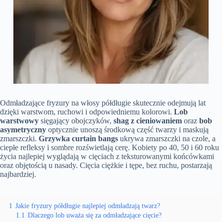
Odmładzające fryzury na włosy półdługie skutecznie odejmują lat
dzięki warstwom, ruchowi i odpowiedniemu kolorowi.
Lob
warstwowy
sięgający obojczyków,
shag z cieniowaniem
oraz
bob
asymetryczny
optycznie unoszą środkową część twarzy i maskują
zmarszczki.
Grzywka curtain bangs
ukrywa zmarszczki na czole, a
ciepłe refleksy i sombre rozświetlają cerę. Kobiety po 40, 50 i 60 roku
życia najlepiej wyglądają w cięciach z teksturowanymi końcówkami
oraz objętością u nasady. Cięcia ciężkie i tępe, bez ruchu, postarzają
najbardziej.
1
Jakie fryzury półdługie najlepiej odmładzają twarz?
1.1
Dlaczego lob uważa się za odmładzające cięcie?