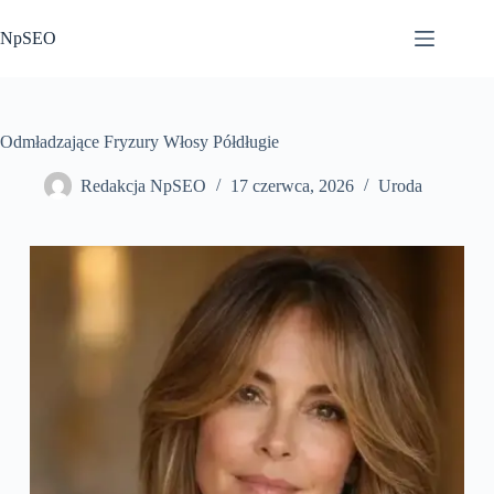
Przejdź
do
NpSEO
treści
Odmładzające Fryzury Włosy Półdługie
Redakcja NpSEO
17 czerwca, 2026
Uroda