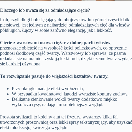
Dlaczego lob uważa się za odmładzające cięcie?
Lob
, czyli długi bob sięgający do obojczyków lub górnej części klatki
piersiowej, jest jednym z najbardziej odmładzających cięć dla włosów
półdługich. Łączy w sobie zarówno elegancję, jak i lekkość.
Cięcie z warstwami usuwa ciężar z dolnej partii włosów
,
przenosząc objętość na wysokość kości policzkowych, co optycznie
podnosi środkową część twarzy. Warstwowy lob sprawia, że pasma
układają się naturalnie i zyskują lekki ruch, dzięki czemu twarz wydaje
się bardziej ożywiona.
To rozwiązanie pasuje do większości kształtów twarzy,
Przy okrągłej nadaje efekt wydłużenia,
W przypadku kwadratowej łagodzi wyraziste kontury żuchwy,
Delikatne cieniowanie wokół twarzy dodatkowo miękko
wykończa rysy, nadając im subtelniejszy wygląd.
Prostota stylizacji to kolejny atut tej fryzury, wystarczy kilka fal
utworzonych prostownicą oraz lekki spray teksturyzujący, aby uzyskać
efekt młodszego, świeżego wyglądu.