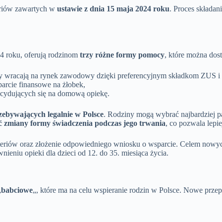
teriów zawartych w
ustawie z dnia 15 maja 2024 roku
. Proces składani
4 roku, oferują rodzinom
trzy różne formy pomocy
, które można dos
órzy wracają na rynek zawodowy dzięki preferencyjnym składkom ZUS 
arcie finansowe na żłobek,
decydujących się na domową opiekę.
zebywających legalnie w Polsce
. Rodziny mogą wybrać najbardziej pa
ć zmiany formy świadczenia podczas jego trwania
, co pozwala lepie
yteriów oraz złożenie odpowiedniego wniosku o wsparcie. Celem nowych
eniu opieki dla dzieci od 12. do 35. miesiąca życia.
„
babciowe
„, które ma na celu wspieranie rodzin w Polsce. Nowe przepi