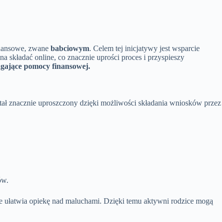
finansowe, zwane
babciowym
. Celem tej inicjatywy jest wsparcie
a składać online, co znacznie uprości proces i przyspieszy
agające pomocy finansowej.
stał znacznie uproszczony dzięki możliwości składania wniosków przez
ów.
óre ułatwia opiekę nad maluchami. Dzięki temu aktywni rodzice mogą