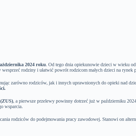
aździernika 2024 roku
. Od tego dnia opiekunowie dzieci w wieku od
by wesprzeć rodziny i ułatwić powrót rodzicom małych dzieci na rynek p
mując zarówno rodziców, jak i innych uprawnionych do opieki nad dzi
ci.
 (ZUS)
, a pierwsze przelewy powinny dotrzeć już w październiku 202
go wsparcia.
hęcania rodziców do podejmowania pracy zawodowej. Stanowi on altern