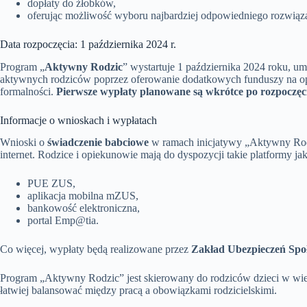
dopłaty do żłobków,
oferując możliwość wyboru najbardziej odpowiedniego rozwiąza
Data rozpoczęcia: 1 października 2024 r.
Program „
Aktywny Rodzic
” wystartuje 1 października 2024 roku, u
aktywnych rodziców poprzez oferowanie dodatkowych funduszy na o
formalności.
Pierwsze wypłaty planowane są wkrótce po rozpoczęc
Informacje o wnioskach i wypłatach
Wnioski o
świadczenie babciowe
w ramach inicjatywy „Aktywny Rod
internet. Rodzice i opiekunowie mają do dyspozycji takie platformy jak
PUE ZUS,
aplikacja mobilna mZUS,
bankowość elektroniczna,
portal Emp@tia.
Co więcej, wypłaty będą realizowane przez
Zakład Ubezpieczeń Spo
Program „Aktywny Rodzic” jest skierowany do rodziców dzieci w wi
łatwiej balansować między pracą a obowiązkami rodzicielskimi.