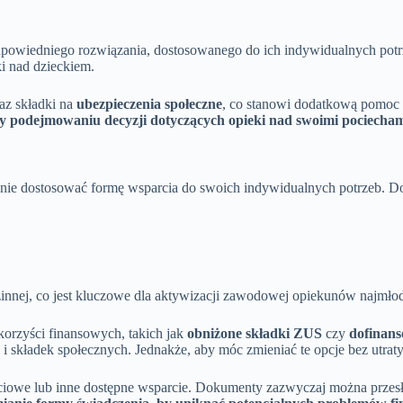
dpowiedniego rozwiązania, dostosowanego do ich indywidualnych potr
i nad dzieckiem.
az składki na
ubezpieczenia społeczne
, co stanowi dodatkową pomoc 
zy podejmowaniu decyzji dotyczących opieki nad swoimi pociecham
e dostosować formę wsparcia do swoich indywidualnych potrzeb. Do
innej, co jest kluczowe dla aktywizacji zawodowej opiekunów najmłod
korzyści finansowych, takich jak
obniżone składki ZUS
czy
dofinans
kładek społecznych. Jednakże, aby móc zmieniać te opcje bez utraty 
we lub inne dostępne wsparcie. Dokumenty zazwyczaj można przesłać 