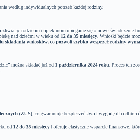
nia według indywidualnych potrzeb każdej rodziny.
możliwiając rodzicom i opiekunom ubieganie się o nowe świadczenie 
piekę nad dziećmi w wieku od
12 do 35 miesięcy
. Wnioski będzie możn
iu składania wniosków, co pozwoli szybko wesprzeć rodziny wym
zic” można składać już od
1 października 2024 roku
. Proces ten zo
:
łecznych (ZUS)
, co gwarantuje bezpieczeństwo i wygodę dla odbiorc
eku od
12 do 35 miesięcy
i oferuje elastyczne wsparcie finansowe, kt