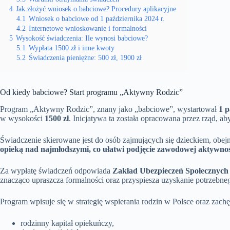
4
Jak złożyć wniosek o babciowe? Procedury aplikacyjne
4.1
Wniosek o babciowe od 1 października 2024 r.
4.2
Internetowe wnioskowanie i formalności
5
Wysokość świadczenia: Ile wynosi babciowe?
5.1
Wypłata 1500 zł i inne kwoty
5.2
Świadczenia pieniężne: 500 zł, 1900 zł
Od kiedy babciowe? Start programu „Aktywny Rodzic”
Program „Aktywny Rodzic”, znany jako „babciowe”, wystartował
1 p
w wysokości
1500 zł
. Inicjatywa ta została opracowana przez rząd, a
Świadczenie skierowane jest do osób zajmujących się dzieckiem, obej
opieką nad najmłodszymi, co ułatwi podjęcie zawodowej aktywnoś
Za wypłatę świadczeń odpowiada
Zakład Ubezpieczeń Społecznych
znacząco upraszcza formalności oraz przyspiesza uzyskanie potrzebne
Program wpisuje się w strategię wspierania rodzin w Polsce oraz zac
rodzinny kapitał opiekuńczy,