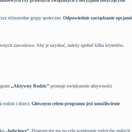
finansowych czy prawnych związanych z decyzjami dotyczącymi
rzez różnorodne grupy społeczne.
Odpowiednie zarządzanie opcjami
ywnych zawodowo. Aby je uzyskać, należy spełnić kilka kryteriów.
rogram
„Aktywny Rodzic”
promuje zwiększenie aktywności
 rodzin i dzieci.
Głównym celem programu jest umożliwienie
ako
„babciowe”
. Program ten ma na celu wspieranie rodziców małych