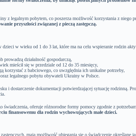
zmianie formy świadczenia, by uniknąć potencjalnych problemów 
y z legalnym pobytem, co poszerza możliwość korzystania z niego p
anie przyszłości związanej z pieczą zastępczą.
dzieci w wieku od 1 do 3 lat, które ma na celu wspieranie rodzin akt
lub prowadzą działalność gospodarczą,
iek mieścił się w przedziale od 12 do 35 miesięcy,
gą korzystać z babciowego, co uwzględnia ich unikalne potrzeby,
 oraz legalnego pobytu obywateli Ukrainy w Polsce.
sku i dostarczenie dokumentacji potwierdzającej sytuację rodzinną. P
ia.
go świadczenia, oferuje różnorodne formy pomocy zgodnie z potrzebami
rciu finansowemu dla rodzin wychowujących małe dzieci.
 zastępczych, mają możliwość ubiegania się o świadczenie określane j