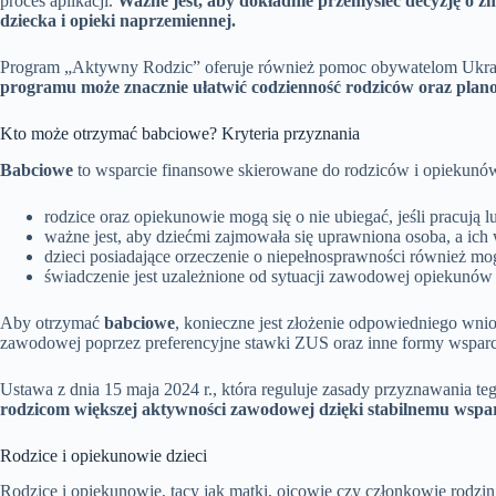
proces aplikacji.
Ważne jest, aby dokładnie przemyśleć decyzję o 
dziecka i opieki naprzemiennej.
Program „Aktywny Rodzic” oferuje również pomoc obywatelom Ukrain
programu może znacznie ułatwić codzienność rodziców oraz planow
Kto może otrzymać babciowe? Kryteria przyznania
Babciowe
to wsparcie finansowe skierowane do rodziców i opiekunów 
rodzice oraz opiekunowie mogą się o nie ubiegać, jeśli pracują 
ważne jest, aby dziećmi zajmowała się uprawniona osoba, a ich w
dzieci posiadające orzeczenie o niepełnosprawności również mo
świadczenie jest uzależnione od sytuacji zawodowej opiekunów
Aby otrzymać
babciowe
, konieczne jest złożenie odpowiedniego wnio
zawodowej poprzez preferencyjne stawki ZUS oraz inne formy wsparc
Ustawa z dnia 15 maja 2024 r., która reguluje zasady przyznawania te
rodzicom większej aktywności zawodowej dzięki stabilnemu wspa
Rodzice i opiekunowie dzieci
Rodzice i opiekunowie, tacy jak matki, ojcowie czy członkowie rodzin