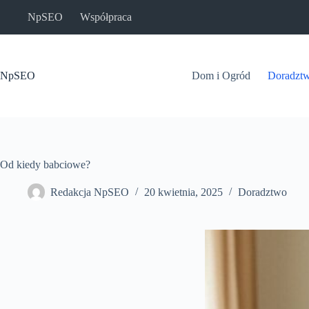
Przejdź
NpSEO
Współpraca
do
treści
NpSEO
Dom i Ogród
Doradzt
Od kiedy babciowe?
Redakcja NpSEO
20 kwietnia, 2025
Doradztwo