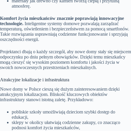
materiały jak drewno czy kamień tworzą ciepłą i przytulną
atmosferę.
Komfort życia mieszkańców znacznie poprawiają innowacyjne
technologie.
Inteligentne systemy domowe pozwalają zarządzać
temperaturą, oświetleniem i bezpieczeństwem za pomocą smartfonów.
Takie rozwiązania usprawniają codzienne funkcjonowanie i sprzyjają
oszczędności energii.
Projektanci dbają o każdy szczegół, aby nowe domy stały się miejscem
odpoczynku po dniu pełnym obowiązków. Dzięki temu mieszkańcy
mogą cieszyć się wysokim poziomem komfortu i jakości życia w
swoich nowoczesnych przestrzeniach mieszkalnych.
Atrakcyjne lokalizacje i infrastruktura
Nowe domy w Polsce cieszą się dużym zainteresowaniem dzięki
atrakcyjnym lokalizacjom. Bliskość kluczowych obiektów
infrastruktury stanowi istotną zaletę. Przykładowo:
pobliskie szkoły umożliwiają dzieciom szybki dostęp do
edukacji,
sklepy w okolicy ułatwiają codzienne zakupy, co znacząco
podnosi komfort życia mieszkańców,