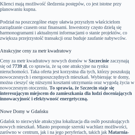
Klienci mają możliwość śledzenia postępów, co jest istotne przy
planowaniu kupna.
Podział na poszczególne etapy ułatwia przyszłym właścicielom
zarządzanie czasem oraz finansami. Inwestorzy często dzielą się
harmonogramami i aktualnymi informacjami o stanie projektów, co
zwiększa przejrzystość transakcji oraz buduje zaufanie nabywców.
Atrakcyjne ceny za metr kwadratowy
Ceny za metr kwadratowy nowych domów w
Szczecinie
zaczynają
się od
7739 zł
, co sprawia, że są one atrakcyjne na rynku
nieruchomości. Taka oferta jest korzystna dla tych, którzy poszukują
nowoczesnych i energooszczędnych mieszkań. Wybierając te domy,
można cieszyć się niższymi kosztami utrzymania oraz wygodą życia w
nowoczesnym otoczeniu.
To sprawia, że Szczecin staje się
interesującym miejscem do zamieszkania dla ludzi doceniających
innowacyjność i efektywność energetyczną.
Nowe Domy w Gdańsku
Gdańsk to niezwykle atrakcyjna lokalizacja dla osób poszukujących
nowych mieszkań. Miasto proponuje szeroki wachlarz możliwości,
zarówno w centrum, jak i na jego peryferiach, takich jak
Matarnia-