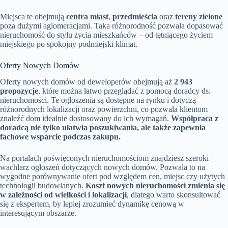
Miejsca te obejmują
centra miast
,
przedmieścia
oraz
tereny zielone
poza dużymi aglomeracjami. Taka różnorodność pozwala dopasować
nieruchomość do stylu życia mieszkańców – od tętniącego życiem
miejskiego po spokojny podmiejski klimat.
Oferty Nowych Domów
Oferty nowych domów od deweloperów obejmują aż
2 943
propozycje
, które można łatwo przeglądać z pomocą doradcy ds.
nieruchomości. Te ogłoszenia są dostępne na rynku i dotyczą
różnorodnych lokalizacji oraz powierzchni, co pozwala klientom
znaleźć dom idealnie dostosowany do ich wymagań.
Współpraca z
doradcą nie tylko ułatwia poszukiwania, ale także zapewnia
fachowe wsparcie podczas zakupu.
Na portalach poświęconych nieruchomościom znajdziesz szeroki
wachlarz ogłoszeń dotyczących nowych domów. Pozwala to na
wygodne porównywanie ofert pod względem cen, miejsc czy użytych
technologii budowlanych.
Koszt nowych nieruchomości zmienia się
w zależności od wielkości i lokalizacji
, dlatego warto skonsultować
się z ekspertem, by lepiej zrozumieć dynamikę cenową w
interesującym obszarze.