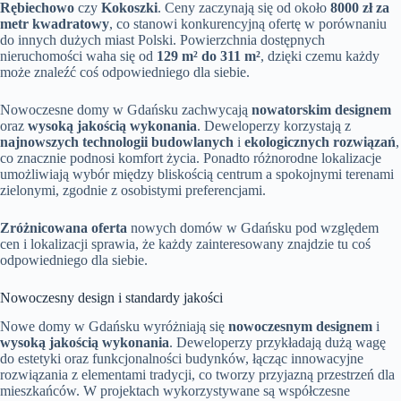
Rębiechowo
czy
Kokoszki
. Ceny zaczynają się od około
8000 zł za
metr kwadratowy
, co stanowi konkurencyjną ofertę w porównaniu
do innych dużych miast Polski. Powierzchnia dostępnych
nieruchomości waha się od
129 m² do 311 m²
, dzięki czemu każdy
może znaleźć coś odpowiedniego dla siebie.
Nowoczesne domy w Gdańsku zachwycają
nowatorskim designem
oraz
wysoką jakością wykonania
. Deweloperzy korzystają z
najnowszych technologii budowlanych
i
ekologicznych rozwiązań
,
co znacznie podnosi komfort życia. Ponadto różnorodne lokalizacje
umożliwiają wybór między bliskością centrum a spokojnymi terenami
zielonymi, zgodnie z osobistymi preferencjami.
Zróżnicowana oferta
nowych domów w Gdańsku pod względem
cen i lokalizacji sprawia, że każdy zainteresowany znajdzie tu coś
odpowiedniego dla siebie.
Nowoczesny design i standardy jakości
Nowe domy w Gdańsku wyróżniają się
nowoczesnym designem
i
wysoką jakością wykonania
. Deweloperzy przykładają dużą wagę
do estetyki oraz funkcjonalności budynków, łącząc innowacyjne
rozwiązania z elementami tradycji, co tworzy przyjazną przestrzeń dla
mieszkańców. W projektach wykorzystywane są współczesne