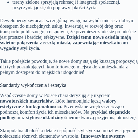
tereny zielone sprzyjają rekreacji i integracji społecznej,
przyczyniając się do poprawy jakości życia.
Deweloperzy zwracają szczególną uwagę na wybór miejsc z dobrym
dostępem do niezbędnych usług. Inwestują w rozwój dróg oraz
transportu publicznego, co sprawia, że przemieszczanie się po mieście
jest prostsze i bardziej efektywne.
Dzięki temu nowe osiedla mają
świetne połączenia z resztą miasta, zapewniając mieszkańcom
wygodny styl życia.
Takie podejście powoduje, że nowe domy stają się kuszącą propozycją
dla tych poszukujących komfortowego miejsca do zamieszkania z
pełnym dostępem do miejskich udogodnień.
Standardy wykończenia i estetyka
Współczesne domy w Polsce charakteryzują się użyciem
nowatorskich materiałów
, które harmonijnie łączą
walory
estetyczne
z
funkcjonalnością
. Przemyślane wnętrza znacząco
podnoszą komfort życia ich mieszkańców. Na przykład
eleganckie
podłogi
oraz
stylowe okładziny ścienne
tworzą przyjemną atmosferę.
Skrupulatna dbałość o detale i spójność stylistyczna umożliwia płynne
połączenie różnych elementów wystroju.
Innowacyjne systemy