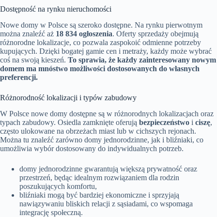
Dostępność na rynku nieruchomości
Nowe domy w Polsce są szeroko dostępne. Na rynku pierwotnym
można znaleźć aż
18 834 ogłoszenia
. Oferty sprzedaży obejmują
różnorodne lokalizacje, co pozwala zaspokoić odmienne potrzeby
kupujących. Dzięki bogatej gamie cen i metraży, każdy może wybrać
coś na swoją kieszeń.
To sprawia, że każdy zainteresowany nowym
domem ma mnóstwo możliwości dostosowanych do własnych
preferencji.
Różnorodność lokalizacji i typów zabudowy
W Polsce nowe domy dostępne są w różnorodnych lokalizacjach oraz
typach zabudowy. Osiedla zamknięte oferują
bezpieczeństwo
i
ciszę
,
często ulokowane na obrzeżach miast lub w cichszych rejonach.
Można tu znaleźć zarówno domy jednorodzinne, jak i bliźniaki, co
umożliwia wybór dostosowany do indywidualnych potrzeb.
domy jednorodzinne gwarantują większą prywatność oraz
przestrzeń, będąc idealnym rozwiązaniem dla rodzin
poszukujących komfortu,
bliźniaki mogą być bardziej ekonomiczne i sprzyjają
nawiązywaniu bliskich relacji z sąsiadami, co wspomaga
integrację społeczną.