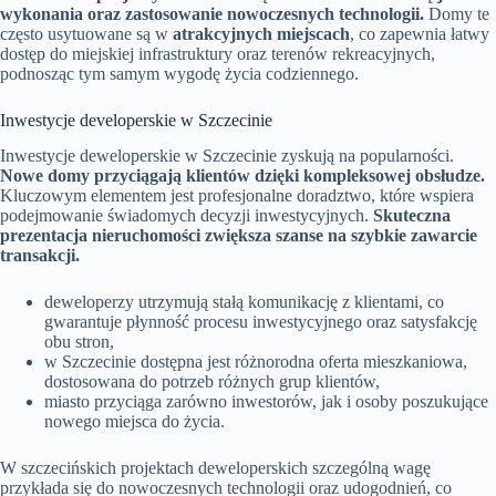
wykonania oraz zastosowanie nowoczesnych technologii.
Domy te
często usytuowane są w
atrakcyjnych miejscach
, co zapewnia łatwy
dostęp do miejskiej infrastruktury oraz terenów rekreacyjnych,
podnosząc tym samym wygodę życia codziennego.
Inwestycje developerskie w Szczecinie
Inwestycje deweloperskie w Szczecinie zyskują na popularności.
Nowe domy przyciągają klientów dzięki kompleksowej obsłudze.
Kluczowym elementem jest profesjonalne doradztwo, które wspiera
podejmowanie świadomych decyzji inwestycyjnych.
Skuteczna
prezentacja nieruchomości zwiększa szanse na szybkie zawarcie
transakcji.
deweloperzy utrzymują stałą komunikację z klientami, co
gwarantuje płynność procesu inwestycyjnego oraz satysfakcję
obu stron,
w Szczecinie dostępna jest różnorodna oferta mieszkaniowa,
dostosowana do potrzeb różnych grup klientów,
miasto przyciąga zarówno inwestorów, jak i osoby poszukujące
nowego miejsca do życia.
W szczecińskich projektach deweloperskich szczególną wagę
przykłada się do nowoczesnych technologii oraz udogodnień, co