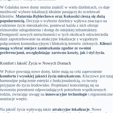
W Gdańsku nowe domy można znaleźć w wielu dzielnicach, co daje
możliwość wyboru lokalizacji idealnie pasującej do oczekiwań
klientów.
Matarnia-Rębiechowo oraz Kokoszki cieszą się dużą
popularnością.
Decyzja o wyborze dzielnicy wpływa znacząco na
codzienne życie mieszkańców, ponieważ każda z nich oferuje
różnorodne udogodnienia i dostęp do miejskiej infrastruktury.
Dostępność nowych nieruchomości w tych okolicach odzwierciedla
duże zapotrzebowanie na atrakcyjne lokalizacje z wygodnym
połączeniem komunikacyjnym i bliskością terenów zielonych.
Klienci
mogą wybrać miejsce zamieszkania zgodne ze swoimi
preferencjami, uwzględniając zarówno koszty, jak i styl życia.
Komfort i Jakość Życia w Nowych Domach
W Polsce powstają nowe domy, które mają na celu zapewnienie
komfortu i wysokiej jakości życia mieszkańcom
. Kluczowe jest tutaj
harmonijne połączenie estetyki z funkcjonalnością, co tworzy
przyjazne do życia środowisko. Projektanci koncentrują się na
tworzeniu przestrzeni odpowiadających potrzebom współczesnych
rodzin, zwracając uwagę na
innowacyjne technologie
i ergonomiczne
aranżacje wnętrz.
Na jakość życia wpływają także
atrakcyjne lokalizacje
. Nowe