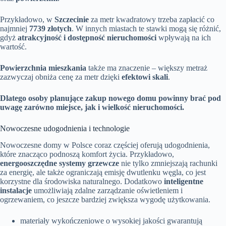
Przykładowo, w
Szczecinie
za metr kwadratowy trzeba zapłacić co
najmniej
7739 złotych
. W innych miastach te stawki mogą się różnić,
gdyż
atrakcyjność i dostępność nieruchomości
wpływają na ich
wartość.
Powierzchnia mieszkania
także ma znaczenie – większy metraż
zazwyczaj obniża cenę za metr dzięki
efektowi skali
.
Dlatego osoby planujące zakup nowego domu powinny brać pod
uwagę zarówno miejsce, jak i wielkość nieruchomości.
Nowoczesne udogodnienia i technologie
Nowoczesne domy w Polsce coraz częściej oferują udogodnienia,
które znacząco podnoszą komfort życia. Przykładowo,
energooszczędne systemy grzewcze
nie tylko zmniejszają rachunki
za energię, ale także ograniczają emisję dwutlenku węgla, co jest
korzystne dla środowiska naturalnego. Dodatkowo
inteligentne
instalacje
umożliwiają zdalne zarządzanie oświetleniem i
ogrzewaniem, co jeszcze bardziej zwiększa wygodę użytkowania.
materiały wykończeniowe o wysokiej jakości gwarantują