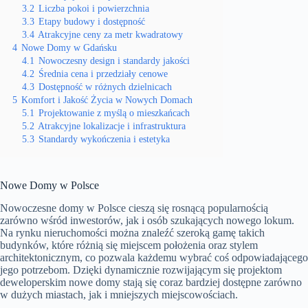
3.2
Liczba pokoi i powierzchnia
3.3
Etapy budowy i dostępność
3.4
Atrakcyjne ceny za metr kwadratowy
4
Nowe Domy w Gdańsku
4.1
Nowoczesny design i standardy jakości
4.2
Średnia cena i przedziały cenowe
4.3
Dostępność w różnych dzielnicach
5
Komfort i Jakość Życia w Nowych Domach
5.1
Projektowanie z myślą o mieszkańcach
5.2
Atrakcyjne lokalizacje i infrastruktura
5.3
Standardy wykończenia i estetyka
Nowe Domy w Polsce
Nowoczesne domy w Polsce cieszą się rosnącą popularnością
zarówno wśród inwestorów, jak i osób szukających nowego lokum.
Na rynku nieruchomości można znaleźć szeroką gamę takich
budynków, które różnią się miejscem położenia oraz stylem
architektonicznym, co pozwala każdemu wybrać coś odpowiadającego
jego potrzebom. Dzięki dynamicznie rozwijającym się projektom
deweloperskim nowe domy stają się coraz bardziej dostępne zarówno
w dużych miastach, jak i mniejszych miejscowościach.