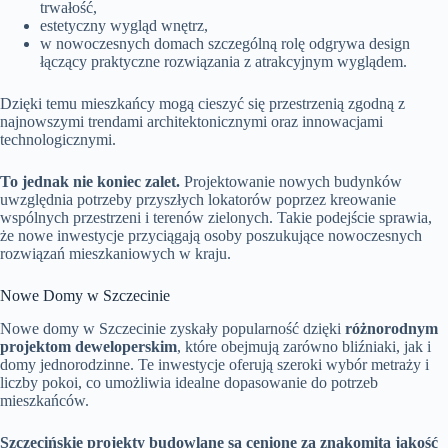
trwałość,
estetyczny wygląd wnętrz,
w nowoczesnych domach szczególną rolę odgrywa design
łączący praktyczne rozwiązania z atrakcyjnym wyglądem.
Dzięki temu mieszkańcy mogą cieszyć się przestrzenią zgodną z
najnowszymi trendami architektonicznymi oraz innowacjami
technologicznymi.
To jednak nie koniec zalet.
Projektowanie nowych budynków
uwzględnia potrzeby przyszłych lokatorów poprzez kreowanie
wspólnych przestrzeni i terenów zielonych. Takie podejście sprawia,
że nowe inwestycje przyciągają osoby poszukujące nowoczesnych
rozwiązań mieszkaniowych w kraju.
Nowe Domy w Szczecinie
Nowe domy w Szczecinie zyskały popularność dzięki
różnorodnym
projektom deweloperskim
, które obejmują zarówno bliźniaki, jak i
domy jednorodzinne. Te inwestycje oferują szeroki wybór metraży i
liczby pokoi, co umożliwia idealne dopasowanie do potrzeb
mieszkańców.
Szczecińskie projekty budowlane są cenione za znakomitą jakość