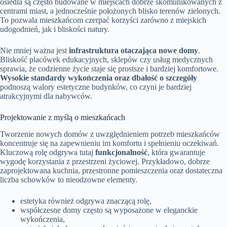
osiedla są często budowane w miejscach dobrze skomunikowanych z
centrami miast, a jednocześnie położonych blisko terenów zielonych.
To pozwala mieszkańcom czerpać korzyści zarówno z miejskich
udogodnień, jak i bliskości natury.
Nie mniej ważna jest
infrastruktura otaczająca nowe domy
.
Bliskość placówek edukacyjnych, sklepów czy usług medycznych
sprawia, że codzienne życie staje się prostsze i bardziej komfortowe.
Wysokie standardy wykończenia oraz dbałość o szczegóły
podnoszą walory estetyczne budynków, co czyni je bardziej
atrakcyjnymi dla nabywców.
Projektowanie z myślą o mieszkańcach
Tworzenie nowych domów z uwzględnieniem potrzeb mieszkańców
koncentruje się na zapewnieniu im komfortu i spełnieniu oczekiwań.
Kluczową rolę odgrywa tutaj
funkcjonalność
, która gwarantuje
wygodę korzystania z przestrzeni życiowej. Przykładowo, dobrze
zaprojektowana kuchnia, przestronne pomieszczenia oraz dostateczna
liczba schowków to nieodzowne elementy.
estetyka również odgrywa znaczącą rolę,
współczesne domy często są wyposażone w eleganckie
wykończenia,