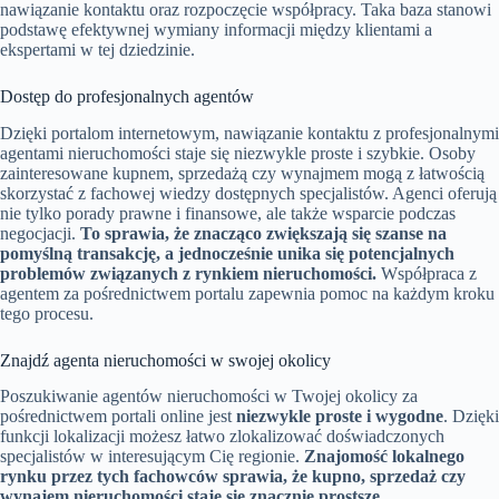
nawiązanie kontaktu oraz rozpoczęcie współpracy. Taka baza stanowi
podstawę efektywnej wymiany informacji między klientami a
ekspertami w tej dziedzinie.
Dostęp do profesjonalnych agentów
Dzięki portalom internetowym, nawiązanie kontaktu z profesjonalnymi
agentami nieruchomości staje się niezwykle proste i szybkie. Osoby
zainteresowane kupnem, sprzedażą czy wynajmem mogą z łatwością
skorzystać z fachowej wiedzy dostępnych specjalistów. Agenci oferują
nie tylko porady prawne i finansowe, ale także wsparcie podczas
negocjacji.
To sprawia, że znacząco zwiększają się szanse na
pomyślną transakcję, a jednocześnie unika się potencjalnych
problemów związanych z rynkiem nieruchomości.
Współpraca z
agentem za pośrednictwem portalu zapewnia pomoc na każdym kroku
tego procesu.
Znajdź agenta nieruchomości w swojej okolicy
Poszukiwanie agentów nieruchomości w Twojej okolicy za
pośrednictwem portali online jest
niezwykle proste i wygodne
. Dzięki
funkcji lokalizacji możesz łatwo zlokalizować doświadczonych
specjalistów w interesującym Cię regionie.
Znajomość lokalnego
rynku przez tych fachowców sprawia, że kupno, sprzedaż czy
wynajem nieruchomości staje się znacznie prostsze.