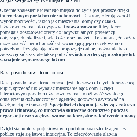
Znajdź swoje szczęśliwe miejsce na ziemi
Obecnie znalezienie idealnego miejsca do życia jest prostsze dzięki
internetowym portalom nieruchomości
. Te strony oferują szeroki
wybór możliwości, takich jak mieszkania, domy czy działki.
Użytkownicy mają do dyspozycji
zaawansowane filtry
, które
pomagają dostosować oferty do indywidualnych preferencji
dotyczących lokalizacji, wielkości oraz budżetu. To sprawia, że każdy
może znaleźć nieruchomość odpowiadającą jego oczekiwaniom i
potrzebom. Przeglądając różne propozycje online, można nie tylko
zaoszczędzić czas, ale także podjąć
świadomą decyzję o zakupie lub
wynajmie wymarzonego lokum
.
Baza pośredników nieruchomości
Baza pośredników nieruchomości jest kluczowa dla tych, którzy chcą
kupić, sprzedać lub wynająć mieszkanie bądź dom. Dzięki
internetowym portalom użytkownicy mają możliwość szybkiego
odnalezienia doświadczonych agentów, gotowych asystować na
każdym etapie transakcji.
Specjaliści ci dysponują wiedzą z zakresu
prawa i finansów, co umożliwia skuteczne doradztwo podczas
negocjacji oraz zwiększa szanse na korzystne zakończenie umowy.
Dzięki starannie zaprojektowanym portalom znalezienie agenta w
pobliżu staje się łatwe i intuicyjne. To zdecydowanie ułatwia