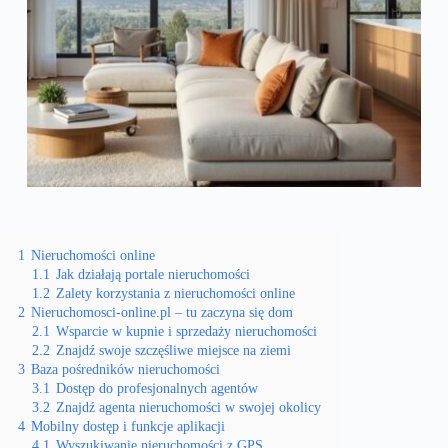
1
Nieruchomości online
1.1
Jak działają portale nieruchomości
1.2
Zalety korzystania z nieruchomości online
2
Nieruchomosci-online.pl – tu zaczyna się dom
2.1
Wsparcie w kupnie i sprzedaży nieruchomości
2.2
Znajdź swoje szczęśliwe miejsce na ziemi
3
Baza pośredników nieruchomości
3.1
Dostęp do profesjonalnych agentów
3.2
Znajdź agenta nieruchomości w swojej okolicy
4
Mobilny dostęp i funkcje aplikacji
4.1
Wyszukiwanie nieruchomości z GPS