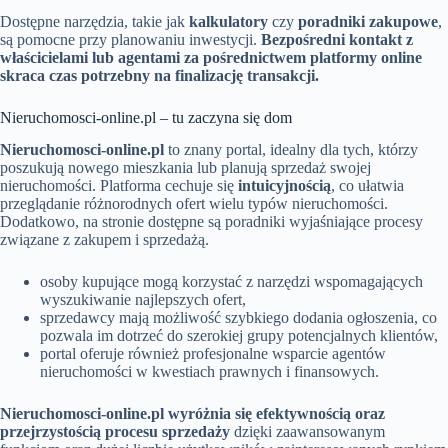
Dostępne narzędzia, takie jak
kalkulatory
czy
poradniki zakupowe
,
są pomocne przy planowaniu inwestycji.
Bezpośredni kontakt z
właścicielami lub agentami za pośrednictwem platformy online
skraca czas potrzebny na finalizację transakcji.
Nieruchomosci-online.pl – tu zaczyna się dom
Nieruchomosci-online.pl
to znany portal, idealny dla tych, którzy
poszukują nowego mieszkania lub planują sprzedaż swojej
nieruchomości. Platforma cechuje się
intuicyjnością
, co ułatwia
przeglądanie różnorodnych ofert wielu typów nieruchomości.
Dodatkowo, na stronie dostępne są poradniki wyjaśniające procesy
związane z zakupem i sprzedażą.
osoby kupujące mogą korzystać z narzędzi wspomagających
wyszukiwanie najlepszych ofert,
sprzedawcy mają możliwość szybkiego dodania ogłoszenia, co
pozwala im dotrzeć do szerokiej grupy potencjalnych klientów,
portal oferuje również profesjonalne wsparcie agentów
nieruchomości w kwestiach prawnych i finansowych.
Nieruchomosci-online.pl wyróżnia się efektywnością oraz
przejrzystością procesu sprzedaży
dzięki zaawansowanym