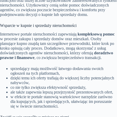
funkcjom oraz dużej liczbie użytkowników zainteresowanych rynkiem
nieruchomości. Użytkownicy cenią sobie pomoc doświadczonych
agentów, co zwiększa poczucie bezpieczeństwa i komfortu przy
podejmowaniu decyzji o kupnie lub sprzedaży domu.
Wsparcie w kupnie i sprzedaży nieruchomości
Internetowe portale nieruchomości zapewniają
kompleksową pomoc
w procesie zakupu i sprzedaży domów oraz mieszkań. Osoby
planujące kupno znajdą tam szczegółowe przewodniki, które krok po
kroku opisują cały proces. Dodatkowo, mogą skorzystać z usług
doświadczonych agentów nieruchomości, którzy oferują
doradztwo
prawne i finansowe
, co zwiększa bezpieczeństwo transakcji.
sprzedający mają możliwość łatwego dodawania swoich
ogłoszeń na tych platformach,
dzięki temu ich oferty trafiają do większej liczby potencjalnych
nabywców,
co nie tylko zwiększa efektywność sprzedaży,
ale także zapewnia lepszą przejrzystość prezentowanych ofert,
w efekcie te portale stanowią wartościowe narzędzie zarówno
dla kupujących, jak i sprzedających, ułatwiając im poruszanie
się w świecie nieruchomości.