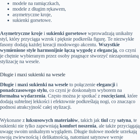
modele na ramiączkach,
modele z długim rękawem,
asymetryczne kroje,
sukienki gorsetowe.
Asymetryczne kroje
i
sukienki gorsetowe
wprowadzają unikalny
styl, który przyciąga wzrok i pięknie podkreśla figurę. Te niezwykłe
fasony dodają każdej kreacji modowego akcentu.
Wszystkie
wymienione style harmonijnie łączą wygodę z elegancją
, co czyni
je chętnie wybieranym przez osoby pragnące stworzyć niezapomnianą
stylizację na wesele.
Długie i maxi sukienki na wesele
Długie
i
maxi sukienki na wesele
to połączenie
elegancji
i
ponadczasowego stylu
, co czyni je doskonałym wyborem na
formalna wydarzenia
. Często można je spotkać z
rozcięciami
, które
dodają subtelnej lekkości i efektownie podkreślają nogi, co znacząco
podnosi atrakcyjność całej stylizacji.
Wykonane z
luksusowych materiałów
, takich jak
tiul
czy
satyna
, te
sukienki nie tylko zapewniają
komfort noszenia
, ale także przyciągają
uwagę swoim unikalnym wyglądem. Długie tiulowe modele urzekają
swoją zwiewnością i delikatnością, natomiast satynowe wersje