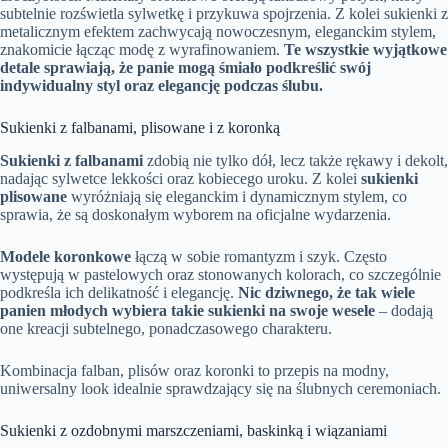
subtelnie rozświetla sylwetkę i przykuwa spojrzenia. Z kolei sukienki z
metalicznym efektem zachwycają nowoczesnym, eleganckim stylem,
znakomicie łącząc modę z wyrafinowaniem.
Te wszystkie wyjątkowe
detale sprawiają, że panie mogą śmiało podkreślić swój
indywidualny styl oraz elegancję podczas ślubu.
Sukienki z falbanami, plisowane i z koronką
Sukienki z falbanami
zdobią nie tylko dół, lecz także rękawy i dekolt,
nadając sylwetce lekkości oraz kobiecego uroku. Z kolei
sukienki
plisowane
wyróżniają się eleganckim i dynamicznym stylem, co
sprawia, że są doskonałym wyborem na oficjalne wydarzenia.
Modele koronkowe
łączą w sobie romantyzm i szyk. Często
występują w pastelowych oraz stonowanych kolorach, co szczególnie
podkreśla ich delikatność i elegancję.
Nic dziwnego, że tak wiele
panien młodych wybiera takie sukienki na swoje wesele
– dodają
one kreacji subtelnego, ponadczasowego charakteru.
Kombinacja falban, plisów oraz koronki to przepis na modny,
uniwersalny look idealnie sprawdzający się na ślubnych ceremoniach.
Sukienki z ozdobnymi marszczeniami, baskinką i wiązaniami