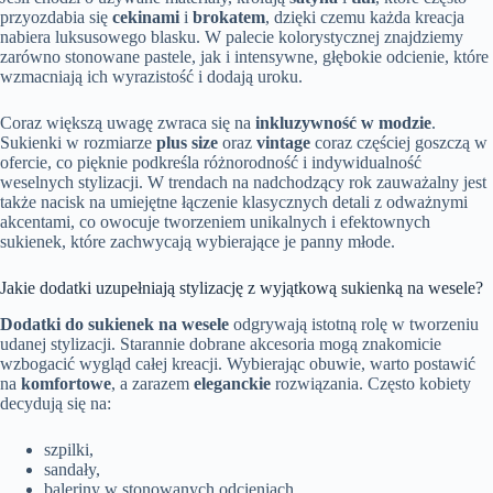
przyozdabia się
cekinami
i
brokatem
, dzięki czemu każda kreacja
nabiera luksusowego blasku. W palecie kolorystycznej znajdziemy
zarówno stonowane pastele, jak i intensywne, głębokie odcienie, które
wzmacniają ich wyrazistość i dodają uroku.
Coraz większą uwagę zwraca się na
inkluzywność w modzie
.
Sukienki w rozmiarze
plus size
oraz
vintage
coraz częściej goszczą w
ofercie, co pięknie podkreśla różnorodność i indywidualność
weselnych stylizacji. W trendach na nadchodzący rok zauważalny jest
także nacisk na umiejętne łączenie klasycznych detali z odważnymi
akcentami, co owocuje tworzeniem unikalnych i efektownych
sukienek, które zachwycają wybierające je panny młode.
Jakie dodatki uzupełniają stylizację z wyjątkową sukienką na wesele?
Dodatki do sukienek na wesele
odgrywają istotną rolę w tworzeniu
udanej stylizacji. Starannie dobrane akcesoria mogą znakomicie
wzbogacić wygląd całej kreacji. Wybierając obuwie, warto postawić
na
komfortowe
, a zarazem
eleganckie
rozwiązania. Często kobiety
decydują się na:
szpilki,
sandały,
baleriny w stonowanych odcieniach.