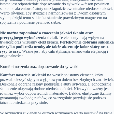
istotne jest odpowiednie dopasowanie do sylwetki – fason powinien
subtelnie akcentować atuty oraz łagodzić ewentualne niedoskonałości.
Warto również, aby stylizacja harmonizowała z Twoim osobistym
stylem; dzięki temu sukienka stanie się prawdziwym magnesem na
spojrzenia i podniesie pewność siebie.
Nie można zapominać o znaczeniu jakości tkanin oraz
precyzyjnego wykończenia detali.
Te elementy mają wpływ na
trwałość oraz wizualny efekt kreacji.
Perfekcyjnie dobrana sukienka
nie tylko podkreśla urodę, ale także akcentuje kolor skóry oraz
rysy twarzy.
Ważne jest, aby cała stylizacja emanowała elegancją i
oryginalnością.
Komfort noszenia oraz dopasowanie do sylwetki
Komfort noszenia sukienki na wesele
to istotny element, który
pozwala cieszyć się tym wyjątkowym dniem bez zbędnych zmartwień.
Doskonale dobrane fasony podkreślają atuty sylwetki, a jednocześnie
skutecznie ukrywają drobne niedoskonałości. Niezwykle ważny jest
również wybór odpowiednich materiałów. Lekkie, elastyczne tkaniny
gwarantują swobodę ruchów, co szczególnie przydaje się podczas
tańca lub siedzenia przy stole.
W przypadku sukienek w dużych rozmiarach warto postawić na kroje,