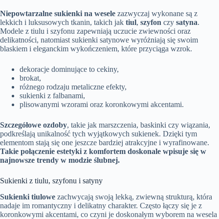
Niepowtarzalne sukienki na wesele
zazwyczaj wykonane są z
lekkich i luksusowych tkanin, takich jak
tiul
,
szyfon
czy
satyna
.
Modele z tiulu i szyfonu zapewniają uczucie zwiewności oraz
delikatności, natomiast sukienki satynowe wyróżniają się swoim
blaskiem i eleganckim wykończeniem, które przyciąga wzrok.
dekoracje dominujące to cekiny,
brokat,
różnego rodzaju metaliczne efekty,
sukienki z falbanami,
plisowanymi wzorami oraz koronkowymi akcentami.
Szczegółowe ozdoby
, takie jak marszczenia, baskinki czy wiązania,
podkreślają unikalność tych wyjątkowych sukienek. Dzięki tym
elementom stają się one jeszcze bardziej atrakcyjne i wyrafinowane.
Takie połączenie estetyki z komfortem doskonale wpisuje się w
najnowsze trendy w modzie ślubnej.
Sukienki z tiulu, szyfonu i satyny
Sukienki tiulowe
zachwycają swoją lekką, zwiewną strukturą, która
nadaje im romantyczny i delikatny charakter. Często łączy się je z
koronkowymi akcentami, co czyni je doskonałym wyborem na wesela