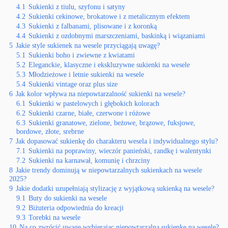
4.1
Sukienki z tiulu, szyfonu i satyny
4.2
Sukienki cekinowe, brokatowe i z metalicznym efektem
4.3
Sukienki z falbanami, plisowane i z koronką
4.4
Sukienki z ozdobnymi marszczeniami, baskinką i wiązaniami
5
Jakie style sukienek na wesele przyciągają uwagę?
5.1
Sukienki boho i zwiewne z kwiatami
5.2
Eleganckie, klasyczne i ekskluzywne sukienki na wesele
5.3
Młodzieżowe i letnie sukienki na wesele
5.4
Sukienki vintage oraz plus size
6
Jak kolor wpływa na niepowtarzalność sukienki na wesele?
6.1
Sukienki w pastelowych i głębokich kolorach
6.2
Sukienki czarne, białe, czerwone i różowe
6.3
Sukienki granatowe, zielone, beżowe, brązowe, fuksjowe,
bordowe, złote, srebrne
7
Jak dopasować sukienkę do charakteru wesela i indywidualnego stylu?
7.1
Sukienki na poprawiny, wieczór panieński, randkę i walentynki
7.2
Sukienki na karnawał, komunię i chrzciny
8
Jakie trendy dominują w niepowtarzalnych sukienkach na wesele
2025?
9
Jakie dodatki uzupełniają stylizację z wyjątkową sukienką na wesele?
9.1
Buty do sukienki na wesele
9.2
Biżuteria odpowiednia do kreacji
9.3
Torebki na wesele
10
Na co zwrócić uwagę wybierając niepowtarzalną sukienkę na wesele?