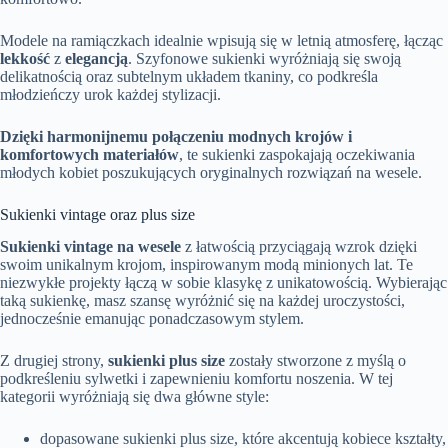
Modele na ramiączkach idealnie wpisują się w letnią atmosferę, łącząc
lekkość
z
elegancją
. Szyfonowe sukienki wyróżniają się swoją
delikatnością oraz subtelnym układem tkaniny, co podkreśla
młodzieńczy urok każdej stylizacji.
Dzięki harmonijnemu połączeniu modnych krojów i
komfortowych materiałów
, te sukienki zaspokajają oczekiwania
młodych kobiet poszukujących oryginalnych rozwiązań na wesele.
Sukienki vintage oraz plus size
Sukienki vintage na wesele
z łatwością przyciągają wzrok dzięki
swoim unikalnym krojom, inspirowanym modą minionych lat. Te
niezwykłe projekty łączą w sobie klasykę z unikatowością. Wybierając
taką sukienkę, masz szansę wyróżnić się na każdej uroczystości,
jednocześnie emanując ponadczasowym stylem.
Z drugiej strony,
sukienki plus size
zostały stworzone z myślą o
podkreśleniu sylwetki i zapewnieniu komfortu noszenia. W tej
kategorii wyróżniają się dwa główne style:
dopasowane sukienki plus size, które akcentują kobiece kształty,