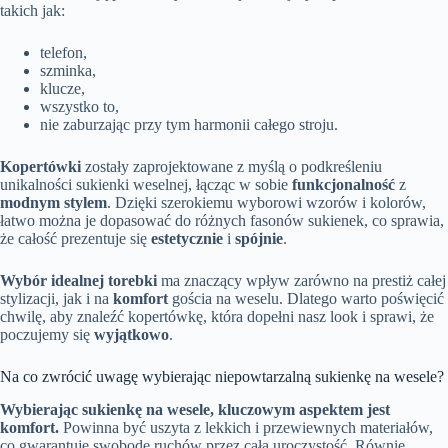
takich jak:
telefon,
szminka,
klucze,
wszystko to,
nie zaburzając przy tym harmonii całego stroju.
Kopertówki
zostały zaprojektowane z myślą o podkreśleniu
unikalności sukienki weselnej, łącząc w sobie
funkcjonalność
z
modnym stylem
. Dzięki szerokiemu wyborowi wzorów i kolorów,
łatwo można je dopasować do różnych fasonów sukienek, co sprawia,
że całość prezentuje się
estetycznie
i
spójnie
.
Wybór idealnej torebki
ma znaczący wpływ zarówno na prestiż całej
stylizacji, jak i na
komfort
gościa na weselu. Dlatego warto poświęcić
chwilę, aby znaleźć kopertówkę, która dopełni nasz look i sprawi, że
poczujemy się
wyjątkowo
.
Na co zwrócić uwagę wybierając niepowtarzalną sukienkę na wesele?
Wybierając sukienkę na wesele, kluczowym aspektem jest
komfort.
Powinna być uszyta z lekkich i przewiewnych materiałów,
co gwarantuje swobodę ruchów przez całą uroczystość. Równie