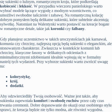
się sukienki o luźnym, romantycznym kroju, które podkreślają
kobiecość
i
lekkość
. W przypadku wieczoru panieńskiego warto
wybrać modele łączące wygodę z modnym wzornictwem, co
umożliwi swobodne tańczenie i zabawę. Na romantyczną kolację
dobrym pomysłem będą delikatne sukienki, które subtelnie akcentują
sylwetkę. Natomiast na Walentynki warto postawić na kreacje bogate
w romantyczne detale, takie jak
koronki
czy
falbany
.
Gdy planujesz uczestnictwo w takich uroczystościach jak karnawał,
komunia czy chrzciny, najlepszą opcją będą sukienki o eleganckim, ale
stonowanym charakterze. Zwłaszcza w kontekście komunii lub
chrzciny, klasyczne fasony w delikatnych odcieniach z
minimalistycznymi zdobieniami idealnie wpisują się w formalny
nastrój tych wydarzeń. Przy wyborze sukienki warto zwrócić uwagę
na:
kolorystykę
,
krój
,
dodatki
.
Aby odzwierciedliły Twoją osobowość. Ważne jest także, aby
sukienka zapewniała
komfort
i
swobodę ruchów
przez cały czas
trwania ceremonii. Dobre dopasowanie do okazji oraz osobistego stylu
sprawi, że kreacja będzie nie tylko modna, ale również wygodna.