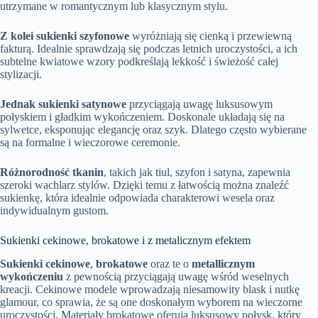
utrzymane w romantycznym lub klasycznym stylu.
Z kolei sukienki szyfonowe
wyróżniają się cienką i przewiewną
fakturą. Idealnie sprawdzają się podczas letnich uroczystości, a ich
subtelne kwiatowe wzory podkreślają lekkość i świeżość całej
stylizacji.
Jednak sukienki satynowe
przyciągają uwagę luksusowym
połyskiem i gładkim wykończeniem. Doskonale układają się na
sylwetce, eksponując elegancję oraz szyk. Dlatego często wybierane
są na formalne i wieczorowe ceremonie.
Różnorodność tkanin
, takich jak tiul, szyfon i satyna, zapewnia
szeroki wachlarz stylów. Dzięki temu z łatwością można znaleźć
sukienkę, która idealnie odpowiada charakterowi wesela oraz
indywidualnym gustom.
Sukienki cekinowe, brokatowe i z metalicznym efektem
Sukienki cekinowe
,
brokatowe
oraz te o
metallicznym
wykończeniu
z pewnością przyciągają uwagę wśród weselnych
kreacji. Cekinowe modele wprowadzają niesamowity blask i nutkę
glamour, co sprawia, że są one doskonałym wyborem na wieczorne
uroczystości. Materiały brokatowe oferują luksusowy połysk, który