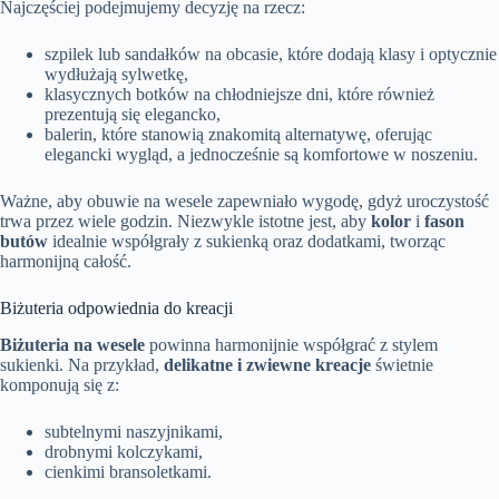
Najczęściej podejmujemy decyzję na rzecz:
szpilek lub sandałków na obcasie, które dodają klasy i optycznie
wydłużają sylwetkę,
klasycznych botków na chłodniejsze dni, które również
prezentują się elegancko,
balerin, które stanowią znakomitą alternatywę, oferując
elegancki wygląd, a jednocześnie są komfortowe w noszeniu.
Ważne, aby obuwie na wesele zapewniało wygodę, gdyż uroczystość
trwa przez wiele godzin. Niezwykle istotne jest, aby
kolor
i
fason
butów
idealnie współgrały z sukienką oraz dodatkami, tworząc
harmonijną całość.
Biżuteria odpowiednia do kreacji
Biżuteria na wesele
powinna harmonijnie współgrać z stylem
sukienki. Na przykład,
delikatne i zwiewne kreacje
świetnie
komponują się z:
subtelnymi naszyjnikami,
drobnymi kolczykami,
cienkimi bransoletkami.