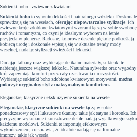
Sukienki boho i zwiewne z kwiatami
Sukienki boho
to synonim lekkości i naturalnego wdzięku. Doskonale
sprawdzają się na weselach,
oferując niepowtarzalne stylizacje
. Ich
zwiewne kroje zdobione kwiatowymi wzorami łączą w sobie swobodę
ruchów i romantyzm, co czyni je idealnym wyborem na letnie
przyjęcia w plenerze. Radosne, kolorowe desenie pięknie podkreślają
kobiecą urodę i doskonale wpisują się w aktualne trendy mody
weselnej, nadając stylizacji świeżości i lekkości.
Dodając falbany oraz wybierając delikatne materiały, sukienki te
nabierają jeszcze większej lekkości. Naturalna sylwetka oraz wygodny
krój zapewniają komfort przez cały czas trwania uroczystości.
Wybierając sukienki boho zdobione kwiatowymi motywami,
można
połączyć oryginalny styl z maksymalnym komfortem.
Eleganckie, klasyczne i ekskluzywne sukienki na wesele
Eleganckie
,
klasyczne sukienki na wesele
łączą w sobie
ponadczasowy styl i luksusowe tkaniny, takie jak satyna i koronka. Ich
precyzyjne wykonanie i kunsztowne detale nadają wyjątkowego szyku
każdemu modelowi. Sukienki te imponują efektownym
wykończeniem, co sprawia, że idealnie nadają się na formalne
imprezy, takie jak wesela.