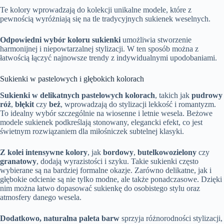
Te kolory wprowadzają do kolekcji unikalne modele, które z
pewnością wyróżniają się na tle tradycyjnych sukienek weselnych.
Odpowiedni wybór koloru sukienki
umożliwia stworzenie
harmonijnej i niepowtarzalnej stylizacji. W ten sposób można z
łatwością łączyć najnowsze trendy z indywidualnymi upodobaniami.
Sukienki w pastelowych i głębokich kolorach
Sukienki w delikatnych pastelowych kolorach
, takich jak
pudrowy
róż
,
błękit
czy
beż
, wprowadzają do stylizacji lekkość i romantyzm.
To idealny wybór szczególnie na wiosenne i letnie wesela. Beżowe
modele sukienek podkreślają stonowany, elegancki efekt, co jest
świetnym rozwiązaniem dla miłośniczek subtelnej klasyki.
Z kolei intensywne kolory
, jak
bordowy
,
butelkowozielony
czy
granatowy
, dodają wyrazistości i szyku. Takie sukienki często
wybierane są na bardziej formalne okazje. Zarówno delikatne, jak i
głębokie odcienie są nie tylko modne, ale także ponadczasowe. Dzięki
nim można łatwo dopasować sukienkę do osobistego stylu oraz
atmosfery danego wesela.
Dodatkowo, naturalna paleta barw
sprzyja różnorodności stylizacji,