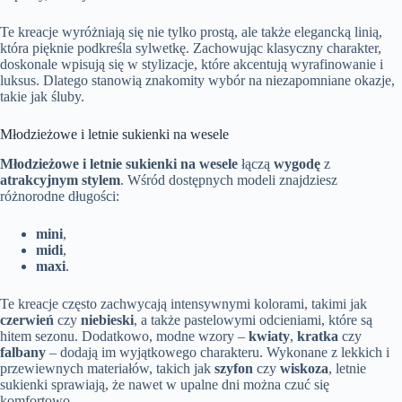
Te kreacje wyróżniają się nie tylko prostą, ale także elegancką linią,
która pięknie podkreśla sylwetkę. Zachowując klasyczny charakter,
doskonale wpisują się w stylizacje, które akcentują wyrafinowanie i
luksus. Dlatego stanowią znakomity wybór na niezapomniane okazje,
takie jak śluby.
Młodzieżowe i letnie sukienki na wesele
Młodzieżowe i letnie sukienki na wesele
łączą
wygodę
z
atrakcyjnym stylem
. Wśród dostępnych modeli znajdziesz
różnorodne długości:
mini
,
midi
,
maxi
.
Te kreacje często zachwycają intensywnymi kolorami, takimi jak
czerwień
czy
niebieski
, a także pastelowymi odcieniami, które są
hitem sezonu. Dodatkowo, modne wzory –
kwiaty
,
kratka
czy
falbany
– dodają im wyjątkowego charakteru. Wykonane z lekkich i
przewiewnych materiałów, takich jak
szyfon
czy
wiskoza
, letnie
sukienki sprawiają, że nawet w upalne dni można czuć się
komfortowo.