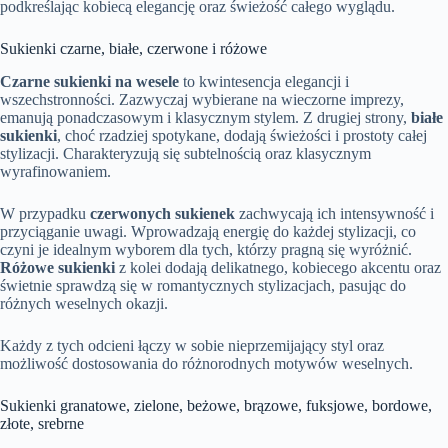
podkreślając kobiecą elegancję oraz świeżość całego wyglądu.
Sukienki czarne, białe, czerwone i różowe
Czarne sukienki na wesele
to kwintesencja elegancji i
wszechstronności. Zazwyczaj wybierane na wieczorne imprezy,
emanują ponadczasowym i klasycznym stylem. Z drugiej strony,
białe
sukienki
, choć rzadziej spotykane, dodają świeżości i prostoty całej
stylizacji. Charakteryzują się subtelnością oraz klasycznym
wyrafinowaniem.
W przypadku
czerwonych sukienek
zachwycają ich intensywność i
przyciąganie uwagi. Wprowadzają energię do każdej stylizacji, co
czyni je idealnym wyborem dla tych, którzy pragną się wyróżnić.
Różowe sukienki
z kolei dodają delikatnego, kobiecego akcentu oraz
świetnie sprawdzą się w romantycznych stylizacjach, pasując do
różnych weselnych okazji.
Każdy z tych odcieni łączy w sobie nieprzemijający styl oraz
możliwość dostosowania do różnorodnych motywów weselnych.
Sukienki granatowe, zielone, beżowe, brązowe, fuksjowe, bordowe,
złote, srebrne