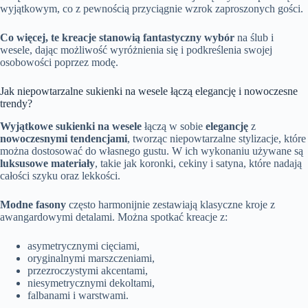
wyjątkowym, co z pewnością przyciągnie wzrok zaproszonych gości.
Co więcej, te kreacje stanowią fantastyczny wybór
na ślub i
wesele, dając możliwość wyróżnienia się i podkreślenia swojej
osobowości poprzez modę.
Jak niepowtarzalne sukienki na wesele łączą elegancję i nowoczesne
trendy?
Wyjątkowe sukienki na wesele
łączą w sobie
elegancję
z
nowoczesnymi tendencjami
, tworząc niepowtarzalne stylizacje, które
można dostosować do własnego gustu. W ich wykonaniu używane są
luksusowe materiały
, takie jak koronki, cekiny i satyna, które nadają
całości szyku oraz lekkości.
Modne fasony
często harmonijnie zestawiają klasyczne kroje z
awangardowymi detalami. Można spotkać kreacje z:
asymetrycznymi cięciami,
oryginalnymi marszczeniami,
przezroczystymi akcentami,
niesymetrycznymi dekoltami,
falbanami i warstwami.