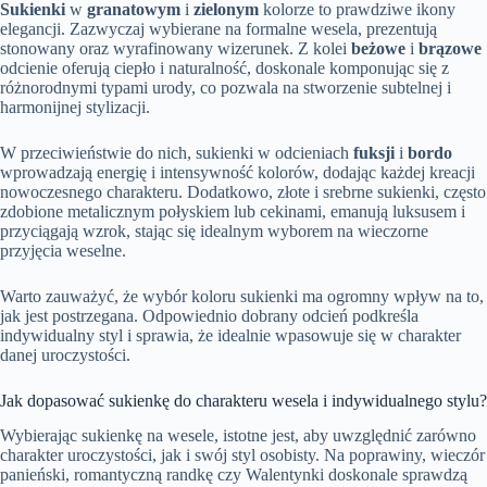
Sukienki
w
granatowym
i
zielonym
kolorze to prawdziwe ikony
elegancji. Zazwyczaj wybierane na formalne wesela, prezentują
stonowany oraz wyrafinowany wizerunek. Z kolei
beżowe
i
brązowe
odcienie oferują ciepło i naturalność, doskonale komponując się z
różnorodnymi typami urody, co pozwala na stworzenie subtelnej i
harmonijnej stylizacji.
W przeciwieństwie do nich, sukienki w odcieniach
fuksji
i
bordo
wprowadzają energię i intensywność kolorów, dodając każdej kreacji
nowoczesnego charakteru. Dodatkowo, złote i srebrne sukienki, często
zdobione metalicznym połyskiem lub cekinami, emanują luksusem i
przyciągają wzrok, stając się idealnym wyborem na wieczorne
przyjęcia weselne.
Warto zauważyć, że wybór koloru sukienki ma ogromny wpływ na to,
jak jest postrzegana. Odpowiednio dobrany odcień podkreśla
indywidualny styl i sprawia, że idealnie wpasowuje się w charakter
danej uroczystości.
Jak dopasować sukienkę do charakteru wesela i indywidualnego stylu?
Wybierając sukienkę na wesele, istotne jest, aby uwzględnić zarówno
charakter uroczystości, jak i swój styl osobisty. Na poprawiny, wieczór
panieński, romantyczną randkę czy Walentynki doskonale sprawdzą