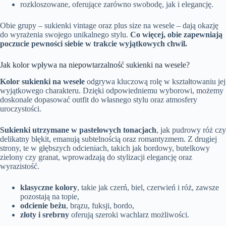
rozkloszowane, oferujące zarówno swobodę, jak i elegancję.
Obie grupy – sukienki vintage oraz plus size na wesele – dają okazję
do wyrażenia swojego unikalnego stylu.
Co więcej, obie zapewniają
poczucie pewności siebie w trakcie wyjątkowych chwil.
Jak kolor wpływa na niepowtarzalność sukienki na wesele?
Kolor sukienki na wesele
odgrywa kluczową rolę w kształtowaniu jej
wyjątkowego charakteru. Dzięki odpowiedniemu wyborowi, możemy
doskonale dopasować outfit do własnego stylu oraz atmosfery
uroczystości.
Sukienki utrzymane w pastelowych tonacjach
, jak pudrowy róż czy
delikatny błękit, emanują subtelnością oraz romantyzmem. Z drugiej
strony, te w głębszych odcieniach, takich jak bordowy, butelkowy
zielony czy granat, wprowadzają do stylizacji elegancję oraz
wyrazistość.
klasyczne kolory
, takie jak czerń, biel, czerwień i róż, zawsze
pozostają na topie,
odcienie beżu
, brązu, fuksji, bordo,
złoty i srebrny
oferują szeroki wachlarz możliwości.