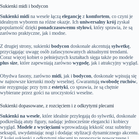
Sukienki midi i bodycon
Sukienki midi
na wesele łączą
elegancję
z
komfortem
, co czyni je
idealnym wyborem na różne okazje. Ich
uniwersalny krój
zyskał
popularność dzięki
ponadczasowemu stylowi
, który sprawia, że są
zarówno praktyczne, jak i modne.
Z drugiej strony, sukienki
bodycon
doskonale akcentują
sylwetkę
,
przyciągając uwagę osób zafascynowanych aktualnymi trendami.
Coraz więcej kobiet o pełniejszych kształtach sięga także po modele
plus size
, które zapewniają zarówno
wygodę
, jak i atrakcyjny wygląd.
Obydwa fasony, zarówno
midi
, jak i
bodycon
, doskonale wpisują się
w najnowsze kierunki mody weselnej. Gwarantują
swobodę ruchów
,
nie rezygnując przy tym z
estetyki
, co sprawia, że są chętnie
wybierane przez gości na uroczystości weselne.
Sukienki dopasowane, z rozcięciem i z odkrytymi plecami
Sukienki na wesele
, które idealnie przylegają do sylwetki, doskonale
podkreślają atuty figury, nadając jednocześnie elegancki i kobiecy
wygląd.
Modele z wycięciami
wprowadzają lekkość oraz subtelny
seksapil, uwydatniając nogi i dodając stylizacji dynamicznego akcentu.
Z kolei sukienki z odkrytymi plecami to propozycje nowoczesne i