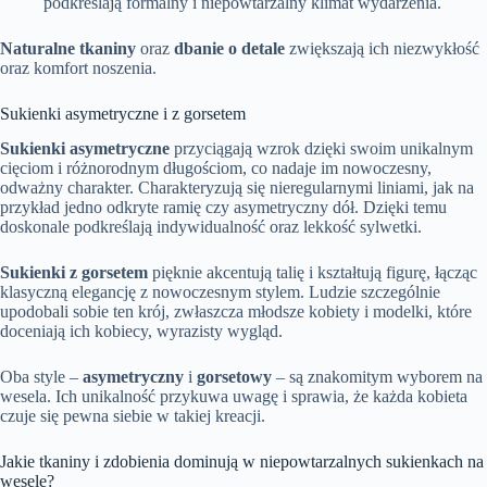
podkreślają formalny i niepowtarzalny klimat wydarzenia.
Naturalne tkaniny
oraz
dbanie o detale
zwiększają ich niezwykłość
oraz komfort noszenia.
Sukienki asymetryczne i z gorsetem
Sukienki asymetryczne
przyciągają wzrok dzięki swoim unikalnym
cięciom i różnorodnym długościom, co nadaje im nowoczesny,
odważny charakter. Charakteryzują się nieregularnymi liniami, jak na
przykład jedno odkryte ramię czy asymetryczny dół. Dzięki temu
doskonale podkreślają indywidualność oraz lekkość sylwetki.
Sukienki z gorsetem
pięknie akcentują talię i kształtują figurę, łącząc
klasyczną elegancję z nowoczesnym stylem. Ludzie szczególnie
upodobali sobie ten krój, zwłaszcza młodsze kobiety i modelki, które
doceniają ich kobiecy, wyrazisty wygląd.
Oba style –
asymetryczny
i
gorsetowy
– są znakomitym wyborem na
wesela. Ich unikalność przykuwa uwagę i sprawia, że każda kobieta
czuje się pewna siebie w takiej kreacji.
Jakie tkaniny i zdobienia dominują w niepowtarzalnych sukienkach na
wesele?