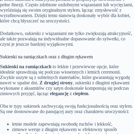
pełne finezji. Często zdobione ozdobnymi wiązaniami lub wycięciami,
wyróżniają się swoim oryginalnym stylem, łącząc zmysłowość z
wyrafinowaniem. Dzięki temu stanowią doskonały wybór dla kobiet,
które chcą błyszczeć na uroczystości.
Dodatkowo, sukienki z wiązaniami nie tylko zwiększają atrakcyjność,
ale także pozwalają na indywidualne dopasowanie do sylwetki, co
czyni je jeszcze bardziej wyjątkowymi.
Sukienki na ramiączkach oraz z długim rękawem
Sukienki na ramiączkach
to lekkie i przewiewne opcje, które
idealnie sprawdzają się podczas wiosennych i letnich ceremonii.
Zwykle uszyte są z subtelnych materiałów, które gwarantują wygodę
nawet w upalne dni.
Z drugiej strony
, sukienki z długimi rękawami
wykonane z aksamitów czy satyn doskonale komponują się podczas
zimowych przyjęć, łącząc
elegancję
z
ciepłem
.
Oba te typy sukienek zachwycają swoją funkcjonalnością oraz stylem.
Są one dostosowane do panującej aury oraz charakteru uroczystości:
letnie modele zapewniają swobodę ruchów i lekkość,
zimowe wersje z długim rękawem w efektowny sposób