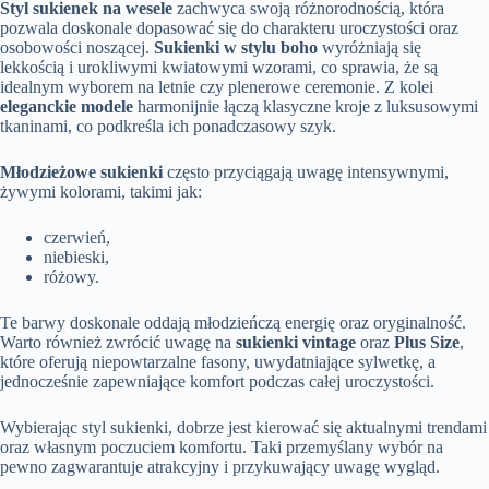
Styl sukienek na wesele
zachwyca swoją różnorodnością, która
pozwala doskonale dopasować się do charakteru uroczystości oraz
osobowości noszącej.
Sukienki w stylu boho
wyróżniają się
lekkością i urokliwymi kwiatowymi wzorami, co sprawia, że są
idealnym wyborem na letnie czy plenerowe ceremonie. Z kolei
eleganckie modele
harmonijnie łączą klasyczne kroje z luksusowymi
tkaninami, co podkreśla ich ponadczasowy szyk.
Młodzieżowe sukienki
często przyciągają uwagę intensywnymi,
żywymi kolorami, takimi jak:
czerwień,
niebieski,
różowy.
Te barwy doskonale oddają młodzieńczą energię oraz oryginalność.
Warto również zwrócić uwagę na
sukienki vintage
oraz
Plus Size
,
które oferują niepowtarzalne fasony, uwydatniające sylwetkę, a
jednocześnie zapewniające komfort podczas całej uroczystości.
Wybierając styl sukienki, dobrze jest kierować się aktualnymi trendami
oraz własnym poczuciem komfortu. Taki przemyślany wybór na
pewno zagwarantuje atrakcyjny i przykuwający uwagę wygląd.