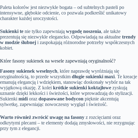
Paleta kolorów jest niezwykle bogata – od subtelnych pasteli po
intensywne, głębokie odcienie, co pozwala podkreślić unikatowy
charakter każdej uroczystości.
Sukienki te
nie tylko zapewniają
wygodę noszenia
, ale także
prezentują się niezwykle elegancko. Odpowiadają na aktualne
trendy
w modzie ślubnej
i zaspokajają różnorodne potrzeby współczesnych
kobiet.
Które fasony sukienek na wesele zapewniają oryginalność?
Fasony sukienek weselnych
, które naprawdę wyróżniają się
oryginalnością, to przede wszystkim
długie sukienki maxi
. Te kreacje
emanują elegancją i wdziękiem, stanowiąc doskonały wybór na tak
wyjątkową okazję. Z kolei
krótkie sukienki koktajlowe
zyskują
uznanie dzięki lekkości i świeżości, które wprowadzają do stylizacji.
Sukienki
midi
oraz
dopasowane bodycon
pięknie akcentują
sylwetkę, zapewniając nowoczesny wygląd i świeżość.
Warto również zwrócić uwagę na fasony
z rozcięciami oraz
odkrytymi plecami – te elementy dodają zmysłowości, nie rezygnując
przy tym z elegancji.