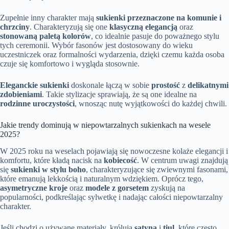
Zupełnie inny charakter mają
sukienki przeznaczone na komunie i
chrzciny
. Charakteryzują się one
klasyczną elegancją
oraz
stonowaną paletą kolorów
, co idealnie pasuje do poważnego stylu
tych ceremonii. Wybór fasonów jest dostosowany do wieku
uczestniczek oraz formalności wydarzenia, dzięki czemu każda osoba
czuje się komfortowo i wygląda stosownie.
Eleganckie sukienki
doskonale łączą w sobie
prostość
z
delikatnymi
zdobieniami
. Takie stylizacje sprawiają, że są one idealne na
rodzinne uroczystości
, wnosząc nutę wyjątkowości do każdej chwili.
Jakie trendy dominują w niepowtarzalnych sukienkach na wesele
2025?
W 2025 roku na weselach pojawiają się nowoczesne kolaże elegancji i
komfortu, które kładą nacisk na
kobiecość
. W centrum uwagi znajdują
się
sukienki w stylu boho
, charakteryzujące się zwiewnymi fasonami,
które emanują lekkością i naturalnym wdziękiem. Oprócz tego,
asymetryczne kroje
oraz
modele z gorsetem
zyskują na
popularności, podkreślając sylwetkę i nadając całości niepowtarzalny
charakter.
Jeśli chodzi o używane materiały, królują
satyna
i
tiul
, które często