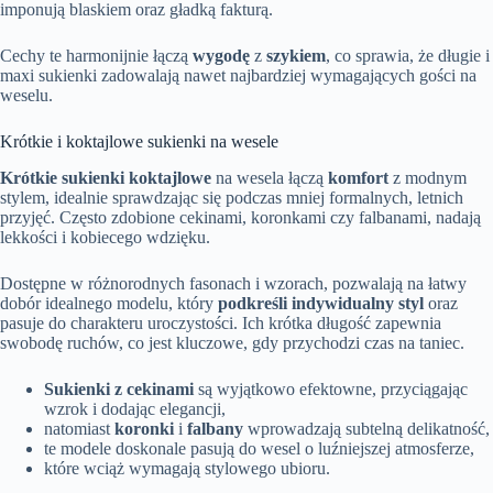
imponują blaskiem oraz gładką fakturą.
Cechy te harmonijnie łączą
wygodę
z
szykiem
, co sprawia, że długie i
maxi sukienki zadowalają nawet najbardziej wymagających gości na
weselu.
Krótkie i koktajlowe sukienki na wesele
Krótkie sukienki koktajlowe
na wesela łączą
komfort
z modnym
stylem, idealnie sprawdzając się podczas mniej formalnych, letnich
przyjęć. Często zdobione cekinami, koronkami czy falbanami, nadają
lekkości i kobiecego wdzięku.
Dostępne w różnorodnych fasonach i wzorach, pozwalają na łatwy
dobór idealnego modelu, który
podkreśli indywidualny styl
oraz
pasuje do charakteru uroczystości. Ich krótka długość zapewnia
swobodę ruchów, co jest kluczowe, gdy przychodzi czas na taniec.
Sukienki z cekinami
są wyjątkowo efektowne, przyciągając
wzrok i dodając elegancji,
natomiast
koronki
i
falbany
wprowadzają subtelną delikatność,
te modele doskonale pasują do wesel o luźniejszej atmosferze,
które wciąż wymagają stylowego ubioru.