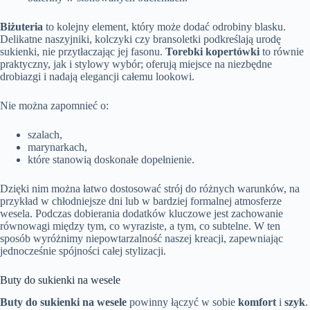
Biżuteria
to kolejny element, który może dodać odrobiny blasku.
Delikatne naszyjniki, kolczyki czy bransoletki podkreślają urodę
sukienki, nie przytłaczając jej fasonu.
Torebki kopertówki
to równie
praktyczny, jak i stylowy wybór; oferują miejsce na niezbędne
drobiazgi i nadają elegancji całemu lookowi.
Nie można zapomnieć o:
szalach,
marynarkach,
które stanowią doskonałe dopełnienie.
Dzięki nim można łatwo dostosować strój do różnych warunków, na
przykład w chłodniejsze dni lub w bardziej formalnej atmosferze
wesela. Podczas dobierania dodatków kluczowe jest zachowanie
równowagi między tym, co wyraziste, a tym, co subtelne. W ten
sposób wyróżnimy niepowtarzalność naszej kreacji, zapewniając
jednocześnie spójności całej stylizacji.
Buty do sukienki na wesele
Buty do sukienki na wesele
powinny łączyć w sobie
komfort
i
szyk
.