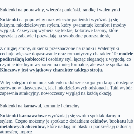
Sukienki na poprawiny, wieczór panieński, randkę i walentynki
Sukienki
na poprawiny oraz wieczór panieński wyróżniają się
luźnym, młodzieżowym stylem, który gwarantuje komfort i modny
wygląd. Zazwyczaj wybiera się lekkie, kolorowe fasony, które
sprzyjają zabawie i pozwalają na swobodne poruszanie się.
Z drugiej strony, sukienki przeznaczone na randki i Walentynki
cechuje większe dopasowanie oraz romantyczny charakter.
Te modele
podkreślają kobiecość
i osobisty styl, łącząc elegancję z wygodą, co
czyni je idealnym wyborem na mniej formalne, ale ważne spotkania.
Kluczowy jest wyjątkowy charakter takiego stroju.
W tej kategorii dominują sukienki o dobrze skrojonym kroju, dostępne
zarówno w klasycznych, jak i młodzieżowych odsłonach. Taki wybór
zapewnia atrakcyjny, nowoczesny wygląd na każdą okazję.
Sukienki na karnawał, komunię i chrzciny
Sukienki karnawałowe
wyróżniają się swoim spektakularnym
stylem. Często możemy je spotkać z dodatkiem
cekinów
,
brokatu
lub
metalowych akcentów
, które nadają im blasku i podkreślają radosną
atmosferę imprez.