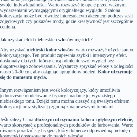
swojej indywidualności. Warto rozważyć tę opcję przed ważnymi
wydarzeniami wymagającymi oryginalnego wyglądu. Szalona
koloryzacja może być również interesującym akcentem podczas sesji
zdjęciowych czy pokazów mody, gdzie kreatywność jest szczególnie
ceniona.
Jak uzyskać efekt niebieskich włosów męskich?
Aby uzyskać
niebieski kolor włosów
, warto rozważyć użycie sprayu
koloryzującego. Ten produkt zapewnia szybki i intensywny efekt,
doskonały dla tych, którzy chcą odmienić swój wygląd bez
długotrwałego zobowiązania. Wystarczy spryskać włosy z odległości
około 20-30 cm, aby osiągnąć upragniony odcień.
Kolor utrzymuje
się do momentu mycia.
Innym rozwiązaniem jest wosk koloryzujący, który umożliwia
jednoczesne modelowanie fryzury i nadanie jej wyrazistego
niebieskiego tonu. Dzięki temu można cieszyć się trwałym efektem
koloryzacji oraz stylizacją zgodną z najnowszymi trendami.
Jeśli zależy Ci na
dłuższym utrzymaniu koloru i głębszym efekcie
,
warto skorzystać z profesjonalnych produktów do farbowania. Warto
również poradzić się fryzjera, który dobierze odpowiednią metodę i
kosmetyki dostosowane do twoich włosów.