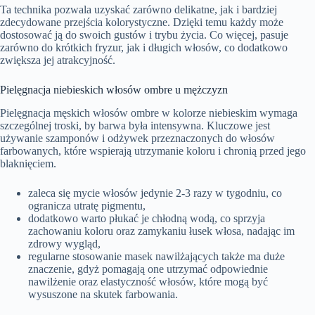
Ta technika pozwala uzyskać zarówno delikatne, jak i bardziej
zdecydowane przejścia kolorystyczne. Dzięki temu każdy może
dostosować ją do swoich gustów i trybu życia. Co więcej, pasuje
zarówno do krótkich fryzur, jak i długich włosów, co dodatkowo
zwiększa jej atrakcyjność.
Pielęgnacja niebieskich włosów ombre u mężczyzn
Pielęgnacja męskich włosów ombre w kolorze niebieskim wymaga
szczególnej troski, by barwa była intensywna. Kluczowe jest
używanie szamponów i odżywek przeznaczonych do włosów
farbowanych, które wspierają utrzymanie koloru i chronią przed jego
blaknięciem.
zaleca się mycie włosów jedynie 2-3 razy w tygodniu, co
ogranicza utratę pigmentu,
dodatkowo warto płukać je chłodną wodą, co sprzyja
zachowaniu koloru oraz zamykaniu łusek włosa, nadając im
zdrowy wygląd,
regularne stosowanie masek nawilżających także ma duże
znaczenie, gdyż pomagają one utrzymać odpowiednie
nawilżenie oraz elastyczność włosów, które mogą być
wysuszone na skutek farbowania.