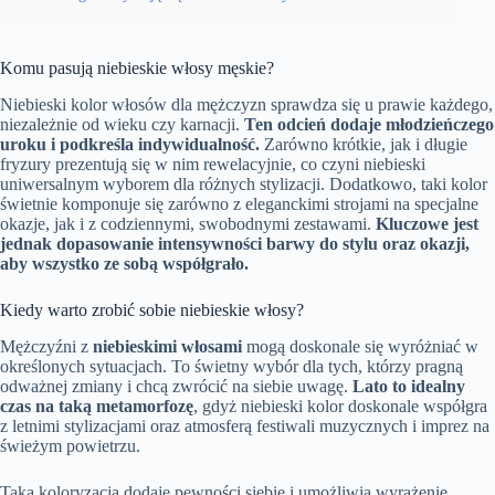
Komu pasują niebieskie włosy męskie?
Niebieski kolor włosów dla mężczyzn sprawdza się u prawie każdego,
niezależnie od wieku czy karnacji.
Ten odcień dodaje młodzieńczego
uroku i podkreśla indywidualność.
Zarówno krótkie, jak i długie
fryzury prezentują się w nim rewelacyjnie, co czyni niebieski
uniwersalnym wyborem dla różnych stylizacji. Dodatkowo, taki kolor
świetnie komponuje się zarówno z eleganckimi strojami na specjalne
okazje, jak i z codziennymi, swobodnymi zestawami.
Kluczowe jest
jednak dopasowanie intensywności barwy do stylu oraz okazji,
aby wszystko ze sobą współgrało.
Kiedy warto zrobić sobie niebieskie włosy?
Mężczyźni z
niebieskimi włosami
mogą doskonale się wyróżniać w
określonych sytuacjach. To świetny wybór dla tych, którzy pragną
odważnej zmiany i chcą zwrócić na siebie uwagę.
Lato to idealny
czas na taką metamorfozę
, gdyż niebieski kolor doskonale współgra
z letnimi stylizacjami oraz atmosferą festiwali muzycznych i imprez na
świeżym powietrzu.
Taka koloryzacja dodaje pewności siebie i umożliwia wyrażenie