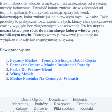
Efekt niebieskich włosów u mężczyzn jest uzależniony od wybranej
metody farbowania. Trwałość koloru zmienia się w zależności od
techniki aplikacji. Na przykład, stosując
spray
lub
wosk
koloryzujący
, kolor zniknie już po pierwszym myciu włosów. Takie
produkty to praktyczne rozwiązanie dla tych, którzy chcą tymczasowej
zmiany wyglądu bez długotrwałych konsekwencji.
Po ich użyciu
można łatwo powrócić do naturalnego koloru włosów przy
najbliższym myciu.
Dlatego warto je rozważyć jako opcję na
wyjątkowe okazje lub eksperymenty z fryzurą.
Powiązane wpisy:
Fryzury Męskie – Trendy, Stylizacje, Dobór Cięcia
Paznokcie Ombre – Modne Inspiracje i Porady
Farba Do Włosów Blond
Włosy Męskie
Modne Pasemka Na Ciemnych Włosach
Dom i Ogród
Doradztwo
Edukacja
Marketing
Podróże
Rozrywka
Technologie
Zakupy
Zdrowie
Pliki cookies
Kontakt