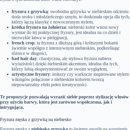
fryzura z grzywką
: swobodna grzywka w niebieskim odcieniu
doda uroku i młodzieńczego sznytu, to doskonała opcja dla tych,
którzy łączą klasykę z nowoczesnym stylem,
krótka fryzura na żołnierza
: niebieski kolor wnosi nowy
wymiar do tej praktycznej fryzury, jest idealna na co dzień i
niezwykle łatwa w pielęgnacji,
french crop
: ta fryzura z dłuższą górą i krótszymi bokami
świetnie współgra z intensywnym niebieskim, podkreślając
różnice w długości,
bad hair day
: chaotyczna, ale stylowa fryzura nabiera
wyrazistości dzięki niebieskim akcentom, idealna dla tych,
którzy lubią eksperymentować ze swoim wyglądem,
artystyczne fryzury
: irokezy czy warkocze inspirowane stylem
wikingów połączone z niebieskim kolorem tworzą
niepowtarzalny efekt pełen kreatywności.
Te propozycje pozwalają wyrazić siebie poprzez stylizację włosów
przy użyciu barwy, która jest zarówno współczesna, jak i
intrygująca.
Fryzura męska z grzywką na niebiesko
Fryzura męska z
niebieską grzywką
to świetny sposób na wyrażenie