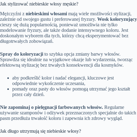
Jak stylizować niebieskie włosy męskie?
Mężczyźni z
niebieskimi włosami
mają wiele możliwości stylizacji,
zależnie od swojego gustu i preferowanej fryzury.
Wosk koloryzujący
cieszy się dużą popularnością, ponieważ umożliwia nie tylko
modelowanie fryzury, ale także dodanie intensywnego koloru. Jest
doskonałym wyborem dla tych, którzy chcą eksperymentować bez
długotrwałych zobowiązań.
Spray do koloryzacji
to szybka opcja zmiany barwy włosów.
Sprawdza się idealnie na wyjątkowe okazje lub wydarzenia, tworząc
efektowną stylizację bez trwałych konsekwencji dla kosmyków.
aby podkreślić kolor i nadać elegancji, kluczowe jest
odpowiednie wykończenie uczesania,
pomady oraz pasty do włosów pomogą utrzymać jego kształt
przez cały dzień.
Nie zapominaj o pielęgnacji farbowanych włosów.
Regularne
używanie szamponów i odżywek przeznaczonych specjalnie do takich
pasm przedłuża trwałość koloru i zapewnia ich zdrowy wygląd.
Jak długo utrzymują się niebieskie włosy?