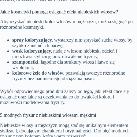
Jakie kosmetyki pomogą osiągnąć efekt niebieskich włosów?
Aby uzyskać niebieski kolor włosów u mężczyzn, można sięgnąć po
różnorodne kosmetyki.
spray koloryzujący,
wystarczy nim spryskać suche włosy, by
szybko zmienić ich barwę,
wosk koloryzujący,
nadaje włosom niebieski odcień i
umożliwia stylizację oraz utrwalenie fryzury,
szamponetki,
łagodne dla struktury włosa i łatwo się
wypłukują,
kolorowe żele do włosów,
pozwalają tworzyć różnorodne
fryzury bez nadmiernego obciążania pasm.
Wybór odpowiedniego produktu zależy od tego, jaki efekt chce się
osiągnąć oraz jakie są oczekiwania co do trwałości koloru i
możliwości modelowania fryzury.
5 modnych fryzur z niebieskimi włosami męskimi
Niebieskie włosy u mężczyzn mogą stać się unikalnym elementem
stylizacji, dodającym charakteru i oryginalności. Oto pięć modnych
fryzur z tym kolorem, które warto rozważyć: