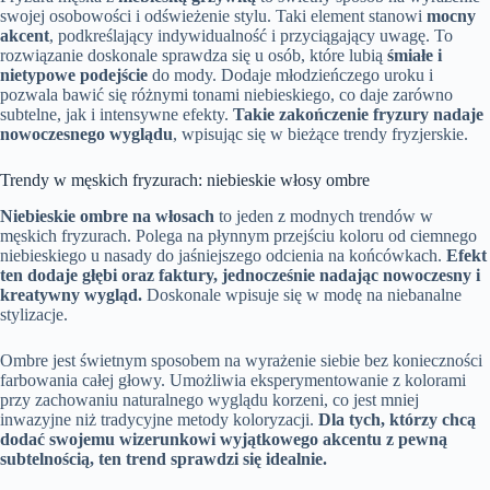
swojej osobowości i odświeżenie stylu. Taki element stanowi
mocny
akcent
, podkreślający indywidualność i przyciągający uwagę. To
rozwiązanie doskonale sprawdza się u osób, które lubią
śmiałe i
nietypowe podejście
do mody. Dodaje młodzieńczego uroku i
pozwala bawić się różnymi tonami niebieskiego, co daje zarówno
subtelne, jak i intensywne efekty.
Takie zakończenie fryzury nadaje
nowoczesnego wyglądu
, wpisując się w bieżące trendy fryzjerskie.
Trendy w męskich fryzurach: niebieskie włosy ombre
Niebieskie ombre na włosach
to jeden z modnych trendów w
męskich fryzurach. Polega na płynnym przejściu koloru od ciemnego
niebieskiego u nasady do jaśniejszego odcienia na końcówkach.
Efekt
ten dodaje głębi oraz faktury, jednocześnie nadając nowoczesny i
kreatywny wygląd.
Doskonale wpisuje się w modę na niebanalne
stylizacje.
Ombre jest świetnym sposobem na wyrażenie siebie bez konieczności
farbowania całej głowy. Umożliwia eksperymentowanie z kolorami
przy zachowaniu naturalnego wyglądu korzeni, co jest mniej
inwazyjne niż tradycyjne metody koloryzacji.
Dla tych, którzy chcą
dodać swojemu wizerunkowi wyjątkowego akcentu z pewną
subtelnością, ten trend sprawdzi się idealnie.