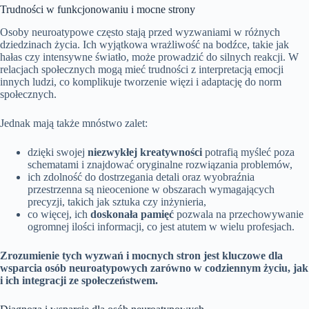
Trudności w funkcjonowaniu i mocne strony
Osoby neuroatypowe często stają przed wyzwaniami w różnych
dziedzinach życia. Ich wyjątkowa wrażliwość na bodźce, takie jak
hałas czy intensywne światło, może prowadzić do silnych reakcji. W
relacjach społecznych mogą mieć trudności z interpretacją emocji
innych ludzi, co komplikuje tworzenie więzi i adaptację do norm
społecznych.
Jednak mają także mnóstwo zalet:
dzięki swojej
niezwykłej kreatywności
potrafią myśleć poza
schematami i znajdować oryginalne rozwiązania problemów,
ich zdolność do dostrzegania detali oraz wyobraźnia
przestrzenna są nieocenione w obszarach wymagających
precyzji, takich jak sztuka czy inżynieria,
co więcej, ich
doskonała pamięć
pozwala na przechowywanie
ogromnej ilości informacji, co jest atutem w wielu profesjach.
Zrozumienie tych wyzwań i mocnych stron jest kluczowe dla
wsparcia osób neuroatypowych zarówno w codziennym życiu, jak
i ich integracji ze społeczeństwem.