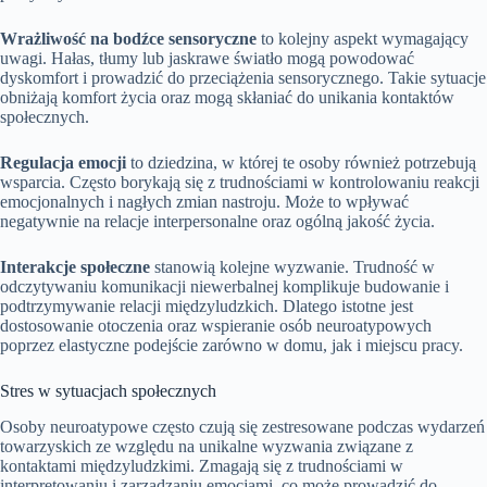
Wrażliwość na bodźce sensoryczne
to kolejny aspekt wymagający
uwagi. Hałas, tłumy lub jaskrawe światło mogą powodować
dyskomfort i prowadzić do przeciążenia sensorycznego. Takie sytuacje
obniżają komfort życia oraz mogą skłaniać do unikania kontaktów
społecznych.
Regulacja emocji
to dziedzina, w której te osoby również potrzebują
wsparcia. Często borykają się z trudnościami w kontrolowaniu reakcji
emocjonalnych i nagłych zmian nastroju. Może to wpływać
negatywnie na relacje interpersonalne oraz ogólną jakość życia.
Interakcje społeczne
stanowią kolejne wyzwanie. Trudność w
odczytywaniu komunikacji niewerbalnej komplikuje budowanie i
podtrzymywanie relacji międzyludzkich. Dlatego istotne jest
dostosowanie otoczenia oraz wspieranie osób neuroatypowych
poprzez elastyczne podejście zarówno w domu, jak i miejscu pracy.
Stres w sytuacjach społecznych
Osoby neuroatypowe często czują się zestresowane podczas wydarzeń
towarzyskich ze względu na unikalne wyzwania związane z
kontaktami międzyludzkimi. Zmagają się z trudnościami w
interpretowaniu i zarządzaniu emocjami, co może prowadzić do