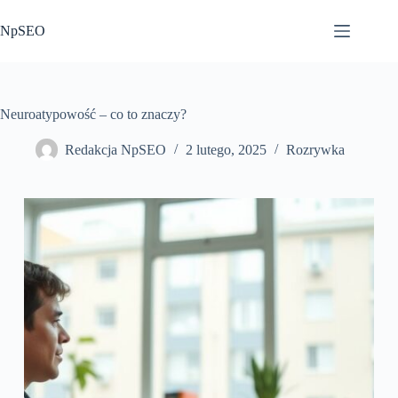
Przejdź
do
NpSEO
treści
Neuroatypowość – co to znaczy?
Redakcja NpSEO
2 lutego, 2025
Rozrywka