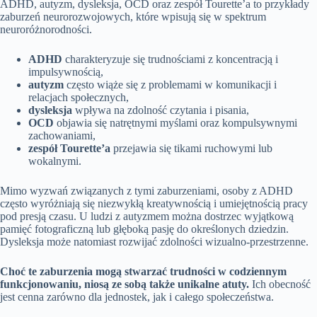
ADHD, autyzm, dysleksja, OCD oraz zespół Tourette’a to przykłady
zaburzeń neurorozwojowych, które wpisują się w spektrum
neuroróżnorodności.
ADHD
charakteryzuje się trudnościami z koncentracją i
impulsywnością,
autyzm
często wiąże się z problemami w komunikacji i
relacjach społecznych,
dysleksja
wpływa na zdolność czytania i pisania,
OCD
objawia się natrętnymi myślami oraz kompulsywnymi
zachowaniami,
zespół Tourette’a
przejawia się tikami ruchowymi lub
wokalnymi.
Mimo wyzwań związanych z tymi zaburzeniami, osoby z ADHD
często wyróżniają się niezwykłą kreatywnością i umiejętnością pracy
pod presją czasu. U ludzi z autyzmem można dostrzec wyjątkową
pamięć fotograficzną lub głęboką pasję do określonych dziedzin.
Dysleksja może natomiast rozwijać zdolności wizualno-przestrzenne.
Choć te zaburzenia mogą stwarzać trudności w codziennym
funkcjonowaniu, niosą ze sobą także unikalne atuty.
Ich obecność
jest cenna zarówno dla jednostek, jak i całego społeczeństwa.