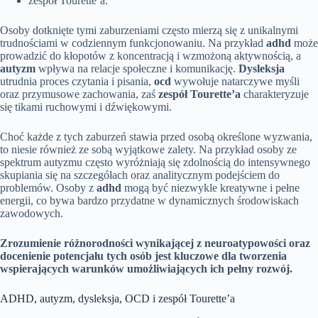
zespół Tourette’a.
Osoby dotknięte tymi zaburzeniami często mierzą się z unikalnymi
trudnościami w codziennym funkcjonowaniu. Na przykład
adhd
może
prowadzić do kłopotów z koncentracją i wzmożoną aktywnością, a
autyzm
wpływa na relacje społeczne i komunikację.
Dysleksja
utrudnia proces czytania i pisania,
ocd
wywołuje natarczywe myśli
oraz przymusowe zachowania, zaś
zespół Tourette’a
charakteryzuje
się tikami ruchowymi i dźwiękowymi.
Choć każde z tych zaburzeń stawia przed osobą określone wyzwania,
to niesie również ze sobą wyjątkowe zalety. Na przykład osoby ze
spektrum autyzmu często wyróżniają się zdolnością do intensywnego
skupiania się na szczegółach oraz analitycznym podejściem do
problemów. Osoby z
adhd
mogą być niezwykle kreatywne i pełne
energii, co bywa bardzo przydatne w dynamicznych środowiskach
zawodowych.
Zrozumienie różnorodności wynikającej z neuroatypowości oraz
docenienie potencjału tych osób jest kluczowe dla tworzenia
wspierających warunków umożliwiających ich pełny rozwój.
ADHD, autyzm, dysleksja, OCD i zespół Tourette’a