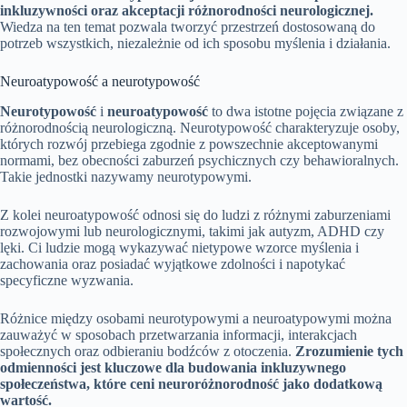
inkluzywności oraz akceptacji różnorodności neurologicznej.
Wiedza na ten temat pozwala tworzyć przestrzeń dostosowaną do
potrzeb wszystkich, niezależnie od ich sposobu myślenia i działania.
Neuroatypowość a neurotypowość
Neurotypowość
i
neuroatypowość
to dwa istotne pojęcia związane z
różnorodnością neurologiczną. Neurotypowość charakteryzuje osoby,
których rozwój przebiega zgodnie z powszechnie akceptowanymi
normami, bez obecności zaburzeń psychicznych czy behawioralnych.
Takie jednostki nazywamy neurotypowymi.
Z kolei neuroatypowość odnosi się do ludzi z różnymi zaburzeniami
rozwojowymi lub neurologicznymi, takimi jak autyzm, ADHD czy
lęki. Ci ludzie mogą wykazywać nietypowe wzorce myślenia i
zachowania oraz posiadać wyjątkowe zdolności i napotykać
specyficzne wyzwania.
Różnice między osobami neurotypowymi a neuroatypowymi można
zauważyć w sposobach przetwarzania informacji, interakcjach
społecznych oraz odbieraniu bodźców z otoczenia.
Zrozumienie tych
odmienności jest kluczowe dla budowania inkluzywnego
społeczeństwa, które ceni neuroróżnorodność jako dodatkową
wartość.