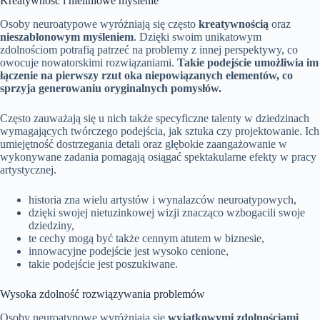
Kreatywność i nieliniowe myślenie
Osoby neuroatypowe wyróżniają się często
kreatywnością
oraz
nieszablonowym myśleniem
. Dzięki swoim unikatowym
zdolnościom potrafią patrzeć na problemy z innej perspektywy, co
owocuje nowatorskimi rozwiązaniami.
Takie podejście umożliwia im
łączenie na pierwszy rzut oka niepowiązanych elementów, co
sprzyja generowaniu oryginalnych pomysłów.
Często zauważają się u nich także specyficzne talenty w dziedzinach
wymagających twórczego podejścia, jak sztuka czy projektowanie. Ich
umiejętność dostrzegania detali oraz głębokie zaangażowanie w
wykonywane zadania pomagają osiągać spektakularne efekty w pracy
artystycznej.
historia zna wielu artystów i wynalazców neuroatypowych,
dzięki swojej nietuzinkowej wizji znacząco wzbogacili swoje
dziedziny,
te cechy mogą być także cennym atutem w biznesie,
innowacyjne podejście jest wysoko cenione,
takie podejście jest poszukiwane.
Wysoka zdolność rozwiązywania problemów
Osoby neuroatypowe wyróżniają się
wyjątkowymi zdolnościami