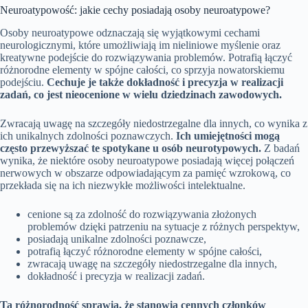
Neuroatypowość: jakie cechy posiadają osoby neuroatypowe?
Osoby neuroatypowe odznaczają się wyjątkowymi cechami
neurologicznymi, które umożliwiają im nieliniowe myślenie oraz
kreatywne podejście do rozwiązywania problemów. Potrafią łączyć
różnorodne elementy w spójne całości, co sprzyja nowatorskiemu
podejściu.
Cechuje je także dokładność i precyzja w realizacji
zadań, co jest nieocenione w wielu dziedzinach zawodowych.
Zwracają uwagę na szczegóły niedostrzegalne dla innych, co wynika z
ich unikalnych zdolności poznawczych.
Ich umiejętności mogą
często przewyższać te spotykane u osób neurotypowych.
Z badań
wynika, że niektóre osoby neuroatypowe posiadają więcej połączeń
nerwowych w obszarze odpowiadającym za pamięć wzrokową, co
przekłada się na ich niezwykłe możliwości intelektualne.
cenione są za zdolność do rozwiązywania złożonych
problemów dzięki patrzeniu na sytuacje z różnych perspektyw,
posiadają unikalne zdolności poznawcze,
potrafią łączyć różnorodne elementy w spójne całości,
zwracają uwagę na szczegóły niedostrzegalne dla innych,
dokładność i precyzja w realizacji zadań.
Ta różnorodność sprawia, że stanowią cennych członków