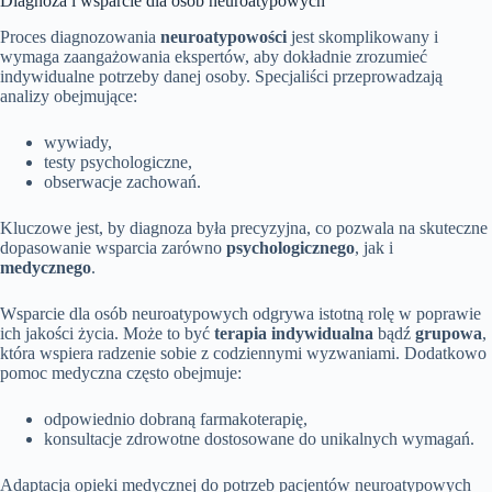
Diagnoza i wsparcie dla osób neuroatypowych
Proces diagnozowania
neuroatypowości
jest skomplikowany i
wymaga zaangażowania ekspertów, aby dokładnie zrozumieć
indywidualne potrzeby danej osoby. Specjaliści przeprowadzają
analizy obejmujące:
wywiady,
testy psychologiczne,
obserwacje zachowań.
Kluczowe jest, by diagnoza była precyzyjna, co pozwala na skuteczne
dopasowanie wsparcia zarówno
psychologicznego
, jak i
medycznego
.
Wsparcie dla osób neuroatypowych odgrywa istotną rolę w poprawie
ich jakości życia. Może to być
terapia indywidualna
bądź
grupowa
,
która wspiera radzenie sobie z codziennymi wyzwaniami. Dodatkowo
pomoc medyczna często obejmuje:
odpowiednio dobraną farmakoterapię,
konsultacje zdrowotne dostosowane do unikalnych wymagań.
Adaptacja opieki medycznej do potrzeb pacjentów neuroatypowych