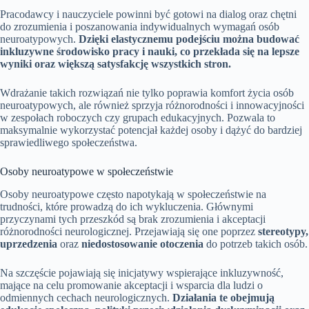
Pracodawcy i nauczyciele powinni być gotowi na dialog oraz chętni
do zrozumienia i poszanowania indywidualnych wymagań osób
neuroatypowych.
Dzięki elastycznemu podejściu można budować
inkluzywne środowisko pracy i nauki, co przekłada się na lepsze
wyniki oraz większą satysfakcję wszystkich stron.
Wdrażanie takich rozwiązań nie tylko poprawia komfort życia osób
neuroatypowych, ale również sprzyja różnorodności i innowacyjności
w zespołach roboczych czy grupach edukacyjnych. Pozwala to
maksymalnie wykorzystać potencjał każdej osoby i dążyć do bardziej
sprawiedliwego społeczeństwa.
Osoby neuroatypowe w społeczeństwie
Osoby neuroatypowe często napotykają w społeczeństwie na
trudności, które prowadzą do ich wykluczenia. Głównymi
przyczynami tych przeszkód są brak zrozumienia i akceptacji
różnorodności neurologicznej. Przejawiają się one poprzez
stereotypy,
uprzedzenia
oraz
niedostosowanie otoczenia
do potrzeb takich osób.
Na szczęście pojawiają się inicjatywy wspierające inkluzywność,
mające na celu promowanie akceptacji i wsparcia dla ludzi o
odmiennych cechach neurologicznych.
Działania te obejmują