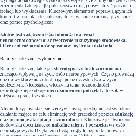
wymaga dodatkowego wysiłku oraz wsparcia ze strony otoczenia. Bez
zrozumienia i akceptacji społeczeństwa mogą doświadczać poczucia
izolacji lub wykluczenia. Kluczowym elementem poprawiającym ich
komfort w kontaktach społecznych jest wsparcie rodziny, przyjaciół
oraz pomoc psychologiczna.
Istotne jest zwiększanie świadomości na temat
neuroróżnorodności oraz tworzenie inkluzyjnego środowiska,
które ceni różnorodność sposobów myślenia i działania.
Bariery społeczne i wykluczenie
Bariery społeczne, takie jak
stereotypy
czy
brak zrozumienia
,
znacząco wpływają na życie osób neuroatypowych. Często prowadzą
one do
wykluczenia
, utrudniając pełne uczestnictwo w życiu
społecznym. Niedostatek wiedzy na temat różnorodności
neurologicznej skutkuje
niezrozumieniem potrzeb
tych osób w
miejscach pracy i szkołach.
Aby inkluzyjność stała się rzeczywistością, niezbędne jest świadome
działanie mające na celu eliminację tych przeszkód poprzez
edukację
oraz
promocję akceptacji różnorodności
. Kluczowe jest tworzenie
środowiska doceniającego
unikalne talenty i perspektywy
osób
neuroatypowych. Dzięki temu będą mogły lepiej funkcjonować i
jednocześnie wzbogacić naszą społeczność jako całość.