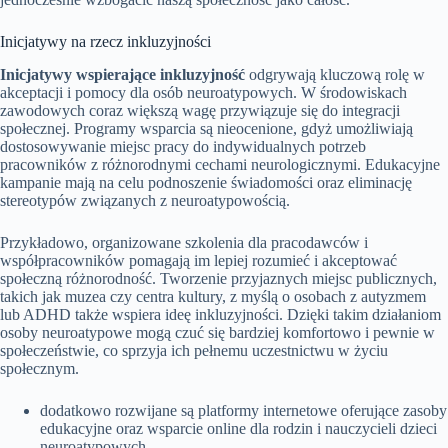
Inicjatywy na rzecz inkluzyjności
Inicjatywy wspierające inkluzyjność
odgrywają kluczową rolę w
akceptacji i pomocy dla osób neuroatypowych. W środowiskach
zawodowych coraz większą wagę przywiązuje się do integracji
społecznej. Programy wsparcia są nieocenione, gdyż umożliwiają
dostosowywanie miejsc pracy do indywidualnych potrzeb
pracowników z różnorodnymi cechami neurologicznymi. Edukacyjne
kampanie mają na celu podnoszenie świadomości oraz eliminację
stereotypów związanych z neuroatypowością.
Przykładowo, organizowane szkolenia dla pracodawców i
współpracowników pomagają im lepiej rozumieć i akceptować
społeczną różnorodność. Tworzenie przyjaznych miejsc publicznych,
takich jak muzea czy centra kultury, z myślą o osobach z autyzmem
lub ADHD także wspiera ideę inkluzyjności. Dzięki takim działaniom
osoby neuroatypowe mogą czuć się bardziej komfortowo i pewnie w
społeczeństwie, co sprzyja ich pełnemu uczestnictwu w życiu
społecznym.
dodatkowo rozwijane są platformy internetowe oferujące zasoby
edukacyjne oraz wsparcie online dla rodzin i nauczycieli dzieci
neuroatypowych,