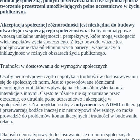
edukację społeczną, polityki przeciwdziałania dyskryminacji oraz
tworzenie przestrzeni umożliwiających pełne uczestnictwo w życiu
publicznym.
Akceptacja społecznej różnorodności jest niezbędna do budowy
otwartego i wspierającego społeczeństwa.
Osoby neuroatypowe
wnoszą unikalne umiejętności i perspektywy, które mogą wzbogacić
wiele aspektów życia społecznego. Z tego powodu ważne jest
podejmowanie działań eliminujących bariery i wspierających
inkluzyjność w różnych obszarach życia publicznego.
Trudności w dostosowaniu do wymogów społecznych
Osoby neuroatypowe często napotykają trudności w dostosowywaniu
się do społecznych norm. Jest to spowodowane różnicami
neurologicznymi, które wpływają na ich sposób myślenia oraz
interakcje z innymi. Często te różnice nie są rozumiane przez
otoczenie, co utrudnia pełne uczestnictwo i akceptację w
społeczeństwie. Na przykład osoby z
autyzmem
czy
ADHD
odbierają
i przetwarzają bodźce inaczej niż neurotypowi rówieśnicy, co może
prowadzić do problemów komunikacyjnych i trudności w budowaniu
relacji.
Dla osób neuroatypowych dostosowanie się do norm społecznych