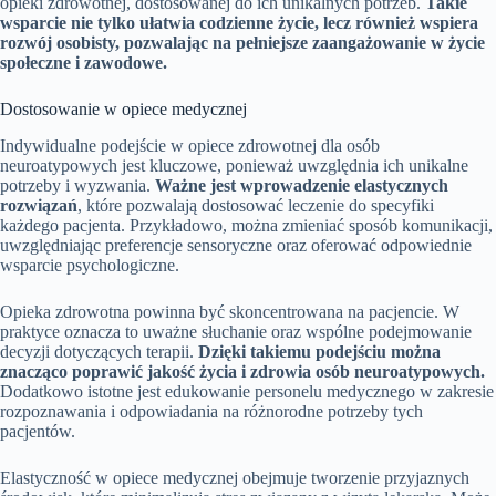
opieki zdrowotnej, dostosowanej do ich unikalnych potrzeb.
Takie
wsparcie nie tylko ułatwia codzienne życie, lecz również wspiera
rozwój osobisty, pozwalając na pełniejsze zaangażowanie w życie
społeczne i zawodowe.
Dostosowanie w opiece medycznej
Indywidualne podejście w opiece zdrowotnej dla osób
neuroatypowych jest kluczowe, ponieważ uwzględnia ich unikalne
potrzeby i wyzwania.
Ważne jest wprowadzenie elastycznych
rozwiązań
, które pozwalają dostosować leczenie do specyfiki
każdego pacjenta. Przykładowo, można zmieniać sposób komunikacji,
uwzględniając preferencje sensoryczne oraz oferować odpowiednie
wsparcie psychologiczne.
Opieka zdrowotna powinna być skoncentrowana na pacjencie. W
praktyce oznacza to uważne słuchanie oraz wspólne podejmowanie
decyzji dotyczących terapii.
Dzięki takiemu podejściu można
znacząco poprawić jakość życia i zdrowia osób neuroatypowych.
Dodatkowo istotne jest edukowanie personelu medycznego w zakresie
rozpoznawania i odpowiadania na różnorodne potrzeby tych
pacjentów.
Elastyczność w opiece medycznej obejmuje tworzenie przyjaznych