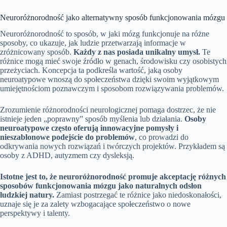
Neuroróżnorodność jako alternatywny sposób funkcjonowania mózgu
Neuroróżnorodność to sposób, w jaki mózg funkcjonuje na różne
sposoby, co ukazuje, jak ludzie przetwarzają informacje w
zróżnicowany sposób.
Każdy z nas posiada unikalny umysł.
Te
różnice mogą mieć swoje źródło w genach, środowisku czy osobistych
przeżyciach. Koncepcja ta podkreśla wartość, jaką osoby
neuroatypowe wnoszą do społeczeństwa dzięki swoim wyjątkowym
umiejętnościom poznawczym i sposobom rozwiązywania problemów.
Zrozumienie różnorodności neurologicznej pomaga dostrzec, że nie
istnieje jeden „poprawny” sposób myślenia lub działania.
Osoby
neuroatypowe często oferują innowacyjne pomysły i
nieszablonowe podejście do problemów
, co prowadzi do
odkrywania nowych rozwiązań i twórczych projektów. Przykładem są
osoby z ADHD, autyzmem czy dysleksją.
Istotne jest to, że neuroróżnorodność promuje akceptację różnych
sposobów funkcjonowania mózgu jako naturalnych odsłon
ludzkiej natury.
Zamiast postrzegać te różnice jako niedoskonałości,
uznaje się je za zalety wzbogacające społeczeństwo o nowe
perspektywy i talenty.