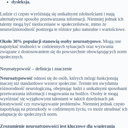
dysleksja.
Ludzie ci często wyróżniają się unikalnymi zdolnościami i mają
alternatywne sposoby przetwarzania informacji. Niemniej jednak ich
talenty mogą być niedoceniane w społeczeństwie, mimo że
neuroróżnorodność postrzega te różnice jako naturalne i wartościowe.
Około 30% populacji stanowią osoby neuroatypowe.
Mogą one
napotykać trudności w codziennych sytuacjach oraz wyzwania
związane z dostosowaniem się do powszechnie obowiązujących norm
społecznych.
Neuroatypowość – definicja i znaczenie
Neuroatypowość
odnosi się do osób, których mózgi funkcjonują
inaczej niż standardowe wzorce społeczne. Termin ten uwydatnia
różnorodność neurologiczną, obejmując ludzi z unikalnymi sposobami
przetwarzania informacji i reagowania na bodźce. Osoby te mogą
wyróżniać się wyjątkowymi talentami w takich dziedzinach jak
kreatywność czy rozwiązywanie problemów. Niemniej jednak często
napotykają na przeszkody w codziennym życiu, co może utrudniać ich
adaptację do społecznych norm.
Zrozumienie neuroatypowości jest kluczowe dla wspierania