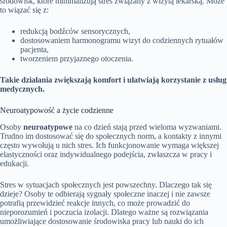
środowisk, które minimalizują stres związany z wizytą lekarską. Może
to wiązać się z:
redukcją bodźców sensorycznych,
dostosowaniem harmonogramu wizyt do codziennych rytuałów
pacjenta,
tworzeniem przyjaznego otoczenia.
Takie działania zwiększają komfort i ułatwiają korzystanie z usług
medycznych.
Neuroatypowość a życie codzienne
Osoby
neuroatypowe
na co dzień stają przed wieloma wyzwaniami.
Trudno im dostosować się do społecznych norm, a kontakty z innymi
często wywołują u nich stres. Ich funkcjonowanie wymaga większej
elastyczności oraz indywidualnego podejścia, zwłaszcza w pracy i
edukacji.
Stres w sytuacjach społecznych jest powszechny. Dlaczego tak się
dzieje? Osoby te odbierają sygnały społeczne inaczej i nie zawsze
potrafią przewidzieć reakcje innych, co może prowadzić do
nieporozumień i poczucia izolacji. Dlatego ważne są rozwiązania
umożliwiające dostosowanie środowiska pracy lub nauki do ich