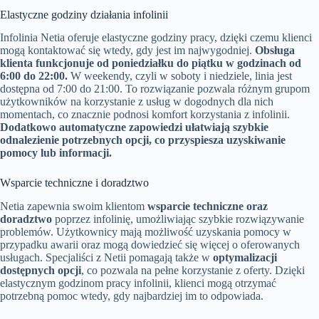
Elastyczne godziny działania infolinii
Infolinia Netia oferuje elastyczne godziny pracy, dzięki czemu klienci
mogą kontaktować się wtedy, gdy jest im najwygodniej.
Obsługa
klienta funkcjonuje od poniedziałku do piątku w godzinach od
6:00 do 22:00.
W weekendy, czyli w soboty i niedziele, linia jest
dostępna od 7:00 do 21:00. To rozwiązanie pozwala różnym grupom
użytkowników na korzystanie z usług w dogodnych dla nich
momentach, co znacznie podnosi komfort korzystania z infolinii.
Dodatkowo automatyczne zapowiedzi ułatwiają szybkie
odnalezienie potrzebnych opcji, co przyspiesza uzyskiwanie
pomocy lub informacji.
Wsparcie techniczne i doradztwo
Netia zapewnia swoim klientom
wsparcie techniczne oraz
doradztwo
poprzez infolinię, umożliwiając szybkie rozwiązywanie
problemów. Użytkownicy mają możliwość uzyskania pomocy w
przypadku awarii oraz mogą dowiedzieć się więcej o oferowanych
usługach. Specjaliści z Netii pomagają także w
optymalizacji
dostępnych opcji
, co pozwala na pełne korzystanie z oferty. Dzięki
elastycznym godzinom pracy infolinii, klienci mogą otrzymać
potrzebną pomoc wtedy, gdy najbardziej im to odpowiada.