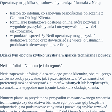
Operatorzy mają kilka sposobów, aby nawiązać kontakt z Netią:
telefon do infolinii, co zapewnia bezpośrednie połączenie z
Centrum Obsługi Klienta,
formularze kontaktowe dostępne online, które pozwalają
wygodnie przesyłać pytania i otrzymywać odpowiedzi
elektronicznie,
w punktach sprzedaży Netii operatorzy mogą uzyskać
dodatkową pomoc oraz dowiedzieć się więcej o usługach i
produktach oferowanych przez firmę.
Dzięki tym opcjom szybko uzyskają wsparcie techniczne i porady.
Netia infolinia: Numeracje i dostępność
Netia zapewnia infolinię dla szerokiego grona klientów, obejmującego
zarówno osoby prywatne, jak i przedsiębiorstwa. W zależności od
preferencji można skorzystać z numerów
płatnych
lub
bezpłatnych
,
co umożliwia wygodne nawiązanie kontaktu z obsługą klienta.
Numery płatne są przydatne w przypadku zaawansowanego wsparcia
technicznego czy doradztwa biznesowego, podczas gdy bezpłatne
odpowiadają na podstawowe zapytania i pozwalają szybko uzyskać
informacje o oferowanych usługach. Dzięki temu Netia skutecznie