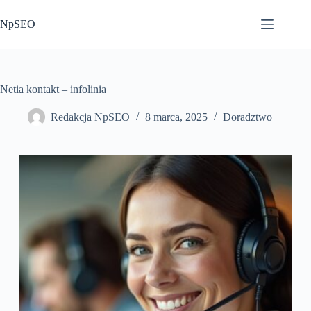
Przejdź
do
NpSEO
treści
Netia kontakt – infolinia
Redakcja NpSEO
8 marca, 2025
Doradztwo