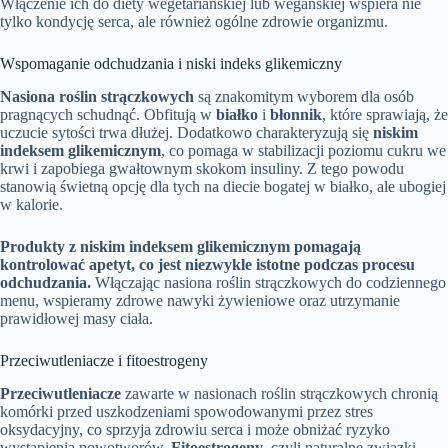
Włączenie ich do diety wegetariańskiej lub wegańskiej wspiera nie
tylko kondycję serca, ale również ogólne zdrowie organizmu.
Wspomaganie odchudzania i niski indeks glikemiczny
Nasiona roślin strączkowych
są znakomitym wyborem dla osób
pragnących schudnąć. Obfitują w
białko
i
błonnik
, które sprawiają, że
uczucie sytości trwa dłużej. Dodatkowo charakteryzują się
niskim
indeksem glikemicznym
, co pomaga w stabilizacji poziomu cukru we
krwi i zapobiega gwałtownym skokom insuliny. Z tego powodu
stanowią świetną opcję dla tych na diecie bogatej w białko, ale ubogiej
w kalorie.
Produkty z niskim indeksem glikemicznym pomagają
kontrolować apetyt, co jest niezwykle istotne podczas procesu
odchudzania.
Włączając nasiona roślin strączkowych do codziennego
menu, wspieramy zdrowe nawyki żywieniowe oraz utrzymanie
prawidłowej masy ciała.
Przeciwutleniacze i fitoestrogeny
Przeciwutleniacze
zawarte w nasionach roślin strączkowych chronią
komórki przed uszkodzeniami spowodowanymi przez stres
oksydacyjny, co sprzyja zdrowiu serca i może obniżać ryzyko
wystąpienia nowotworów.
Fitoestrogeny
, czyli naturalne związki