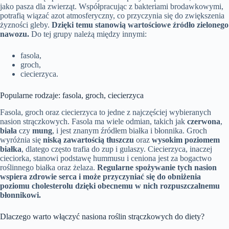
jako pasza dla zwierząt. Współpracując z bakteriami brodawkowymi,
potrafią wiązać azot atmosferyczny, co przyczynia się do zwiększenia
żyzności gleby.
Dzięki temu stanowią wartościowe źródło zielonego
nawozu.
Do tej grupy należą między innymi:
fasola,
groch,
ciecierzyca.
Popularne rodzaje: fasola, groch, ciecierzyca
Fasola, groch oraz ciecierzyca to jedne z najczęściej wybieranych
nasion strączkowych. Fasola ma wiele odmian, takich jak
czerwona
,
biała
czy
mung
, i jest znanym źródłem białka i błonnika. Groch
wyróżnia się
niską zawartością tłuszczu
oraz
wysokim poziomem
białka
, dlatego często trafia do zup i gulaszy. Ciecierzyca, inaczej
cieciorka, stanowi podstawę hummusu i ceniona jest za bogactwo
roślinnego białka oraz żelaza.
Regularne spożywanie tych nasion
wspiera zdrowie serca i może przyczyniać się do obniżenia
poziomu cholesterolu dzięki obecnemu w nich rozpuszczalnemu
błonnikowi.
Dlaczego warto włączyć nasiona roślin strączkowych do diety?