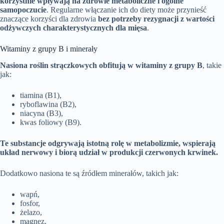
korzystnie wpływają na zdrowie metaboliczne i ogólne
samopoczucie
. Regularne włączanie ich do diety może przynieść
znaczące korzyści dla zdrowia
bez potrzeby rezygnacji z wartości
odżywczych charakterystycznych dla mięsa
.
Witaminy z grupy B i minerały
Nasiona roślin strączkowych obfitują w witaminy z grupy B
, takie
jak:
tiamina (B1),
ryboflawina (B2),
niacyna (B3),
kwas foliowy (B9).
Te substancje odgrywają istotną rolę w metabolizmie, wspierają
układ nerwowy i biorą udział w produkcji czerwonych krwinek.
Dodatkowo nasiona te są źródłem minerałów, takich jak:
wapń,
fosfor,
żelazo,
magnez,