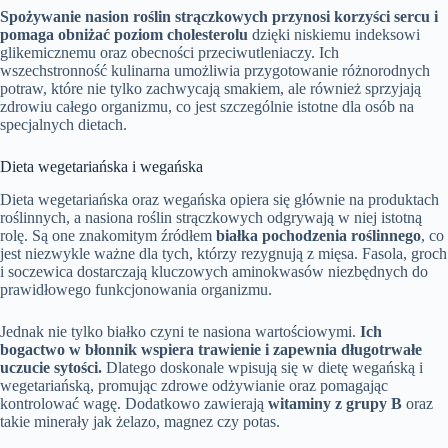
Spożywanie nasion roślin strączkowych przynosi korzyści sercu i
pomaga obniżać poziom cholesterolu
dzięki niskiemu indeksowi
glikemicznemu oraz obecności przeciwutleniaczy. Ich
wszechstronność kulinarna umożliwia przygotowanie różnorodnych
potraw, które nie tylko zachwycają smakiem, ale również sprzyjają
zdrowiu całego organizmu, co jest szczególnie istotne dla osób na
specjalnych dietach.
Dieta wegetariańska i wegańska
Dieta wegetariańska oraz wegańska opiera się głównie na produktach
roślinnych, a nasiona roślin strączkowych odgrywają w niej istotną
rolę. Są one znakomitym źródłem
białka pochodzenia roślinnego
, co
jest niezwykle ważne dla tych, którzy rezygnują z mięsa. Fasola, groch
i soczewica dostarczają kluczowych aminokwasów niezbędnych do
prawidłowego funkcjonowania organizmu.
Jednak nie tylko białko czyni te nasiona wartościowymi.
Ich
bogactwo w błonnik wspiera trawienie i zapewnia długotrwałe
uczucie sytości.
Dlatego doskonale wpisują się w dietę wegańską i
wegetariańską, promując zdrowe odżywianie oraz pomagając
kontrolować wagę. Dodatkowo zawierają
witaminy z grupy B
oraz
takie minerały jak żelazo, magnez czy potas.