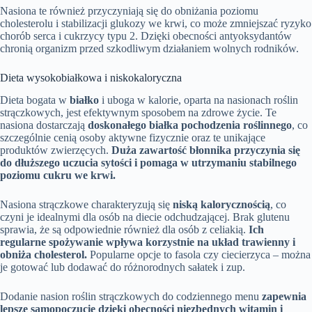
Nasiona te również przyczyniają się do obniżania poziomu
cholesterolu i stabilizacji glukozy we krwi, co może zmniejszać ryzyko
chorób serca i cukrzycy typu 2. Dzięki obecności antyoksydantów
chronią organizm przed szkodliwym działaniem wolnych rodników.
Dieta wysokobiałkowa i niskokaloryczna
Dieta bogata w
białko
i uboga w kalorie, oparta na nasionach roślin
strączkowych, jest efektywnym sposobem na zdrowe życie. Te
nasiona dostarczają
doskonałego białka pochodzenia roślinnego
, co
szczególnie cenią osoby aktywne fizycznie oraz te unikające
produktów zwierzęcych.
Duża zawartość błonnika przyczynia się
do dłuższego uczucia sytości i pomaga w utrzymaniu stabilnego
poziomu cukru we krwi.
Nasiona strączkowe charakteryzują się
niską kalorycznością
, co
czyni je idealnymi dla osób na diecie odchudzającej. Brak glutenu
sprawia, że są odpowiednie również dla osób z celiakią.
Ich
regularne spożywanie wpływa korzystnie na układ trawienny i
obniża cholesterol.
Popularne opcje to fasola czy ciecierzyca – można
je gotować lub dodawać do różnorodnych sałatek i zup.
Dodanie nasion roślin strączkowych do codziennego menu
zapewnia
lepsze samopoczucie dzięki obecności niezbędnych witamin i