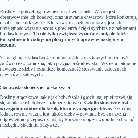
Rośliny te potrzebują również troskliwej opieki. Ważne jest
obserwowanie ich kondycji oraz usuwanie chwastów, które konkurują
o substancje odżywcze. Kluczowym aspektem uprawy jest ich
umiejętność wiązania azotu z powietrza dzięki symbiozie z bakteriami
brodawkowymi.
To nie tylko zwiększa żyzność ziemi, ale także
korzystnie oddziałuje na plony innych upraw w następnym
sezonie.
Z uwagi na te właściwości uprawa roślin strączkowych może być
zarówno ekonomiczna, jak i przyjazna środowisku. Wspiera naturalne
nawożenie gleby i ogranicza konieczność stosowania sztucznych
nawozów azotowych.
Stanowisko słoneczne i gleba żyzna
Rośliny strączkowe, takie jak bób, fasola i groch, najlepiej rozwijają
się w miejscach dobrze nasłonecznionych.
Światło słoneczne jest
szczególnie istotne dla fasoli, która wymaga go obficie.
Niemniej
jednak równie ważna jest jakość gleby – powinna być ona żyzna i
odpowiednio przepuszczalna, by korzenie mogły swobodnie chłonąć
niezbędne składniki odżywcze.
bób dobrze rośnie w chłodniejszym klimacie, ale potrzebuje