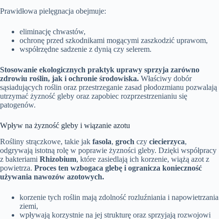
Prawidłowa pielęgnacja obejmuje:
eliminację chwastów,
ochronę przed szkodnikami mogącymi zaszkodzić uprawom,
współrzędne sadzenie z dynią czy selerem.
Stosowanie ekologicznych praktyk uprawy sprzyja zarówno
zdrowiu roślin, jak i ochronie środowiska.
Właściwy dobór
sąsiadujących roślin oraz przestrzeganie zasad płodozmianu pozwalają
utrzymać żyzność gleby oraz zapobiec rozprzestrzenianiu się
patogenów.
Wpływ na żyzność gleby i wiązanie azotu
Rośliny strączkowe, takie jak
fasola
,
groch
czy
ciecierzyca
,
odgrywają istotną rolę w poprawie żyzności gleby. Dzięki współpracy
z bakteriami
Rhizobium
, które zasiedlają ich korzenie, wiążą azot z
powietrza.
Proces ten wzbogaca glebę i ogranicza konieczność
używania nawozów azotowych.
korzenie tych roślin mają zdolność rozluźniania i napowietrzania
ziemi,
wpływają korzystnie na jej strukturę oraz sprzyjają rozwojowi