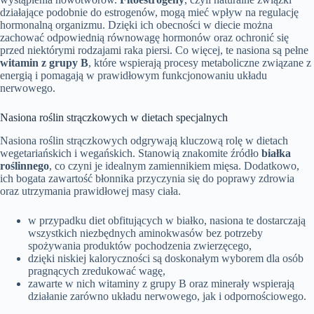
działające podobnie do estrogenów, mogą mieć wpływ na regulację
hormonalną organizmu. Dzięki ich obecności w diecie można
zachować odpowiednią równowagę hormonów oraz ochronić się
przed niektórymi rodzajami raka piersi. Co więcej, te nasiona są pełne
witamin z grupy B
, które wspierają procesy metaboliczne związane z
energią i pomagają w prawidłowym funkcjonowaniu układu
nerwowego.
Nasiona roślin strączkowych w dietach specjalnych
Nasiona roślin strączkowych odgrywają kluczową rolę w dietach
wegetariańskich i wegańskich. Stanowią znakomite źródło
białka
roślinnego
, co czyni je idealnym zamiennikiem mięsa. Dodatkowo,
ich bogata zawartość błonnika przyczynia się do poprawy zdrowia
oraz utrzymania prawidłowej masy ciała.
w przypadku diet obfitujących w białko, nasiona te dostarczają
wszystkich niezbędnych aminokwasów bez potrzeby
spożywania produktów pochodzenia zwierzęcego,
dzięki niskiej kaloryczności są doskonałym wyborem dla osób
pragnących zredukować wagę,
zawarte w nich witaminy z grupy B oraz minerały wspierają
działanie zarówno układu nerwowego, jak i odpornościowego.