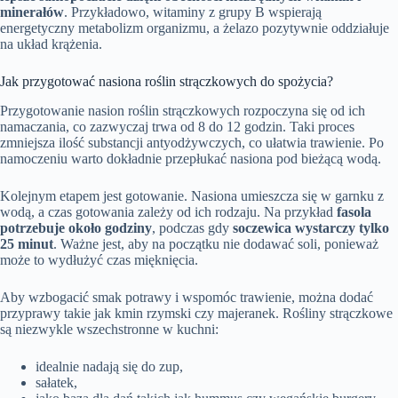
minerałów
. Przykładowo, witaminy z grupy B wspierają
energetyczny metabolizm organizmu, a żelazo pozytywnie oddziałuje
na układ krążenia.
Jak przygotować nasiona roślin strączkowych do spożycia?
Przygotowanie nasion roślin strączkowych rozpoczyna się od ich
namaczania, co zazwyczaj trwa od 8 do 12 godzin. Taki proces
zmniejsza ilość substancji antyodżywczych, co ułatwia trawienie. Po
namoczeniu warto dokładnie przepłukać nasiona pod bieżącą wodą.
Kolejnym etapem jest gotowanie. Nasiona umieszcza się w garnku z
wodą, a czas gotowania zależy od ich rodzaju. Na przykład
fasola
potrzebuje około godziny
, podczas gdy
soczewica wystarczy tylko
25 minut
. Ważne jest, aby na początku nie dodawać soli, ponieważ
może to wydłużyć czas mięknięcia.
Aby wzbogacić smak potrawy i wspomóc trawienie, można dodać
przyprawy takie jak kmin rzymski czy majeranek. Rośliny strączkowe
są niezwykle wszechstronne w kuchni:
idealnie nadają się do zup,
sałatek,