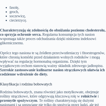
fasolę,
groch,
soczewicę,
ciecierzycę.
Charakteryzują się zdolnością do obniżania poziomu cholesterolu,
co sprzyja ochronie serca.
Regularna konsumpcja tych nasion
wspomaga także proces odchudzania dzięki niskiemu indeksowi
glikemicznemu.
Oprócz tego nasiona te są źródłem przeciwutleniaczy i fitoestrogenów,
które chronią komórki przed działaniem wolnych rodników i mogą
wpływać na regulację hormonalną organizmu. Dzięki tym
wyjątkowym cechom stanowią ważny składnik zdrowego jadłospisu.
Szerokie zastosowanie kulinarne nasion strączkowych ułatwia ich
codzienne wdrożenie do diety.
Klasyfikacja i rodzina bobowatych
Rodzina bobowatych, znana również jako motylkowate, obejmuje
rośliny strączkowe, które odgrywają kluczową rolę w
rolnictwie
i
przemyśle spożywczym
. Te rośliny charakteryzują się dużymi
nasionami i są uprawiane nie tylko do spożycia przez ludzi, ale też