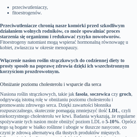
przeciwutleniaczy,
fitoestrogenów.
Przeciwutleniacze chronią nasze komórki przed szkodliwym
działaniem wolnych rodników, co może spowalniać proces
starzenia się organizmu i redukować ryzyko nowotworów.
Fitoestrogeny natomiast mogą wspierać hormonalną równowagę u
kobiet, zwłaszcza w okresie menopauzy.
Włączenie nasion roślin strączkowych do codziennej diety to
prosty sposób na poprawę zdrowia dzięki ich wszechstronnym
korzyściom prozdrowotnym.
Obniżanie poziomu cholesterolu i wsparcie dla serca
Nasiona roślin strączkowych, takie jak
fasola
,
soczewica
czy
groch
,
odgrywają istotną rolę w obniżaniu poziomu cholesterolu i
promowaniu zdrowego serca. Dzięki zawartości błonnika
rozpuszczalnego, skutecznie pomagają zmniejszyć ilość
LDL
, czyli
niekorzystnego cholesterolu we krwi. Badania wykazują, że regularne
spożywanie tych nasion może obniżyć poziom LDL o
5-10%
. Oprócz
tego są bogate w białko roślinne i ubogie w tłuszcze nasycone, co
czyni je zdrową alternatywą dla tłustych produktów mięsnych.