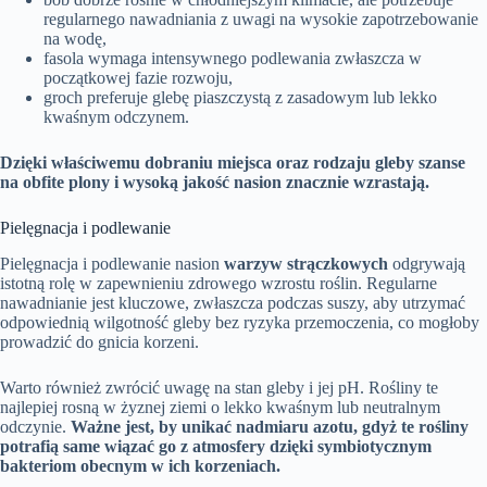
regularnego nawadniania z uwagi na wysokie zapotrzebowanie
na wodę,
fasola wymaga intensywnego podlewania zwłaszcza w
początkowej fazie rozwoju,
groch preferuje glebę piaszczystą z zasadowym lub lekko
kwaśnym odczynem.
Dzięki właściwemu dobraniu miejsca oraz rodzaju gleby szanse
na obfite plony i wysoką jakość nasion znacznie wzrastają.
Pielęgnacja i podlewanie
Pielęgnacja i podlewanie nasion
warzyw strączkowych
odgrywają
istotną rolę w zapewnieniu zdrowego wzrostu roślin. Regularne
nawadnianie jest kluczowe, zwłaszcza podczas suszy, aby utrzymać
odpowiednią wilgotność gleby bez ryzyka przemoczenia, co mogłoby
prowadzić do gnicia korzeni.
Warto również zwrócić uwagę na stan gleby i jej pH. Rośliny te
najlepiej rosną w żyznej ziemi o lekko kwaśnym lub neutralnym
odczynie.
Ważne jest, by unikać nadmiaru azotu, gdyż te rośliny
potrafią same wiązać go z atmosfery dzięki symbiotycznym
bakteriom obecnym w ich korzeniach.