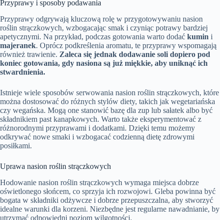
Przyprawy i sposoby podawania
Przyprawy odgrywają kluczową rolę w przygotowywaniu nasion
roślin strączkowych, wzbogacając smak i czyniąc potrawy bardziej
apetycznymi. Na przykład, podczas gotowania warto dodać
kumin
i
majeranek
. Oprócz podkreślenia aromatu, te przyprawy wspomagają
również trawienie.
Zaleca się jednak dodawanie soli dopiero pod
koniec gotowania, gdy nasiona są już miękkie, aby uniknąć ich
stwardnienia.
Istnieje wiele sposobów serwowania nasion roślin strączkowych, które
można dostosować do różnych stylów diety, takich jak wegetariańska
czy wegańska. Mogą one stanowić bazę dla zup lub sałatek albo być
składnikiem past kanapkowych. Warto także eksperymentować z
różnorodnymi przyprawami i dodatkami. Dzięki temu możemy
odkrywać nowe smaki i wzbogacać codzienną dietę zdrowymi
posiłkami.
Uprawa nasion roślin strączkowych
Hodowanie nasion roślin strączkowych wymaga miejsca dobrze
oświetlonego słońcem, co sprzyja ich rozwojowi. Gleba powinna być
bogata w składniki odżywcze i dobrze przepuszczalna, aby stworzyć
idealne warunki dla korzeni. Niezbędne jest regularne nawadnianie, by
utrzymać odpowiedni poziom wilgotności.