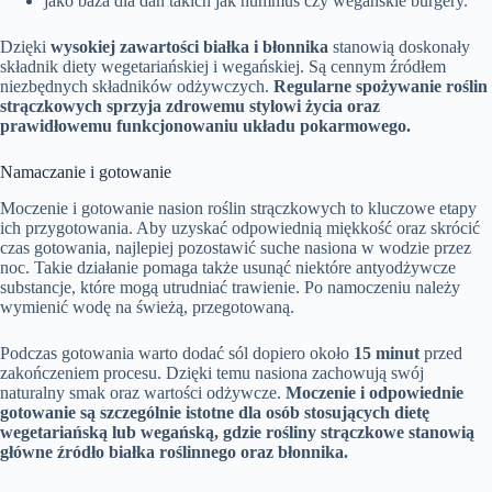
jako baza dla dań takich jak hummus czy wegańskie burgery.
Dzięki
wysokiej zawartości białka i błonnika
stanowią doskonały
składnik diety wegetariańskiej i wegańskiej. Są cennym źródłem
niezbędnych składników odżywczych.
Regularne spożywanie roślin
strączkowych sprzyja zdrowemu stylowi życia oraz
prawidłowemu funkcjonowaniu układu pokarmowego.
Namaczanie i gotowanie
Moczenie i gotowanie nasion roślin strączkowych to kluczowe etapy
ich przygotowania. Aby uzyskać odpowiednią miękkość oraz skrócić
czas gotowania, najlepiej pozostawić suche nasiona w wodzie przez
noc. Takie działanie pomaga także usunąć niektóre antyodżywcze
substancje, które mogą utrudniać trawienie. Po namoczeniu należy
wymienić wodę na świeżą, przegotowaną.
Podczas gotowania warto dodać sól dopiero około
15 minut
przed
zakończeniem procesu. Dzięki temu nasiona zachowują swój
naturalny smak oraz wartości odżywcze.
Moczenie i odpowiednie
gotowanie są szczególnie istotne dla osób stosujących dietę
wegetariańską lub wegańską, gdzie rośliny strączkowe stanowią
główne źródło białka roślinnego oraz błonnika.