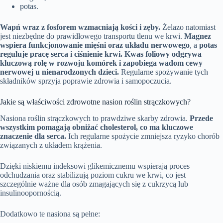
potas.
Wapń wraz z fosforem wzmacniają kości i zęby.
Żelazo natomiast
jest niezbędne do prawidłowego transportu tlenu we krwi.
Magnez
wspiera funkcjonowanie mięśni oraz układu nerwowego
, a
potas
reguluje pracę serca i ciśnienie krwi.
Kwas foliowy odgrywa
kluczową rolę w rozwoju komórek i zapobiega wadom cewy
nerwowej u nienarodzonych dzieci.
Regularne spożywanie tych
składników sprzyja poprawie zdrowia i samopoczucia.
Jakie są właściwości zdrowotne nasion roślin strączkowych?
Nasiona roślin strączkowych to prawdziwe skarby zdrowia.
Przede
wszystkim pomagają obniżać cholesterol, co ma kluczowe
znaczenie dla serca.
Ich regularne spożycie zmniejsza ryzyko chorób
związanych z układem krążenia.
Dzięki niskiemu indeksowi glikemicznemu wspierają proces
odchudzania oraz stabilizują poziom cukru we krwi, co jest
szczególnie ważne dla osób zmagających się z cukrzycą lub
insulinoopornością.
Dodatkowo te nasiona są pełne: