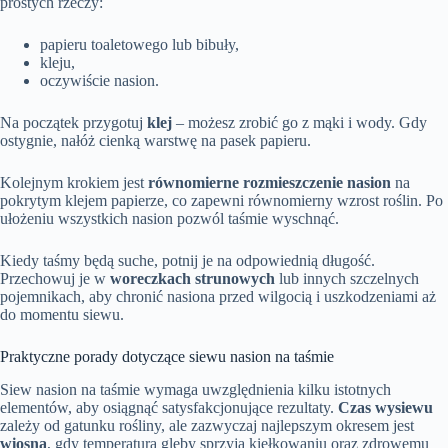
prostych rzeczy:
papieru toaletowego lub bibuły,
kleju,
oczywiście nasion.
Na początek przygotuj
klej
– możesz zrobić go z mąki i wody. Gdy
ostygnie, nałóż cienką warstwę na pasek papieru.
Kolejnym krokiem jest
równomierne rozmieszczenie nasion
na
pokrytym klejem papierze, co zapewni równomierny wzrost roślin. Po
ułożeniu wszystkich nasion pozwól taśmie wyschnąć.
Kiedy taśmy będą suche, potnij je na odpowiednią długość.
Przechowuj je w
woreczkach strunowych
lub innych szczelnych
pojemnikach, aby chronić nasiona przed wilgocią i uszkodzeniami aż
do momentu siewu.
Praktyczne porady dotyczące siewu nasion na taśmie
Siew nasion na taśmie wymaga uwzględnienia kilku istotnych
elementów, aby osiągnąć satysfakcjonujące rezultaty.
Czas wysiewu
zależy od gatunku rośliny, ale zazwyczaj najlepszym okresem jest
wiosna
, gdy temperatura gleby sprzyja kiełkowaniu oraz zdrowemu