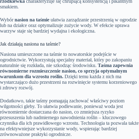
rzodkiewka
charakteryzuje się chrupiącą konsystencją i pikantnym
smakiem.
Wybór
nasion na taśmie
ułatwia zarządzanie przestrzenią w ogrodzie
lub na działce oraz optymalizuje zużycie wody. W efekcie uprawa
warzyw staje się bardziej wydajna i ekologiczna.
Jak działają nasiona na taśmie?
Nasiona umieszczone na taśmie to nowatorskie podejście w
ogrodnictwie. Wykorzystują specjalny materiał, który po zakopaniu
naturalnie się rozkłada, nie szkodząc środowisku.
Taśma zapewnia
równomierne rozmieszczenie nasion, co sprzyja optymalnym
warunkom dla wzrostu roślin.
Dzięki temu każda z nich ma
wystarczająco dużo przestrzeni na rozwinięcie systemu korzeniowego
i zdrowy rozwój.
Dodatkowo, takie taśmy pomagają zachować właściwy poziom
wilgotności gleby. To ułatwia podlewanie, ponieważ woda jest
równomiernie dostarczana do nasion, co zmniejsza ryzyko
przesuszenia lub nadmiernego nawodnienia roślin – kluczowego
czynnika dla ich prawidłowego wzrostu. Technologia ta pozwala także
na efektywniejsze wykorzystanie wody, wspierając bardziej
zrównoważone praktyki ogrodnicze.