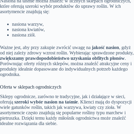
Nasiona na taśmie można znaleźć w licznych sklepach ogrodniczych,
które oferują szeroki wybór produktów do uprawy roślin. W ich
asortymencie znajdują się:
nasiona warzyw,
nasiona kwiatów,
nasiona ziół.
Ważne jest, aby przy zakupie zwrócić uwagę na
jakość nasion
, gdyż
od niej zależy zdrowy wzrost roślin. Wybierając sprawdzone produkty,
zwiększamy prawdopodobieństwo uzyskania obfitych plonów
.
Porównując oferty różnych sklepów, można znaleźć atrakcyjne ceny i
produkty idealnie dopasowane do indywidualnych potrzeb każdego
ogrodnika.
Oferta w sklepach ogrodniczych
Sklepy ogrodnicze, zarówno te tradycyjne, jak i działające w sieci,
oferują
szeroki wybór nasion na taśmie
. Klienci mają do dyspozycji
wiele gatunków roślin, takich jak warzywa, kwiaty czy zioła. W
asortymencie często znajdują się popularne rośliny typu marchew i
pietruszka. Dzięki temu każdy miłośnik ogrodnictwa może znaleźć
idealne rozwiązania dla siebie.