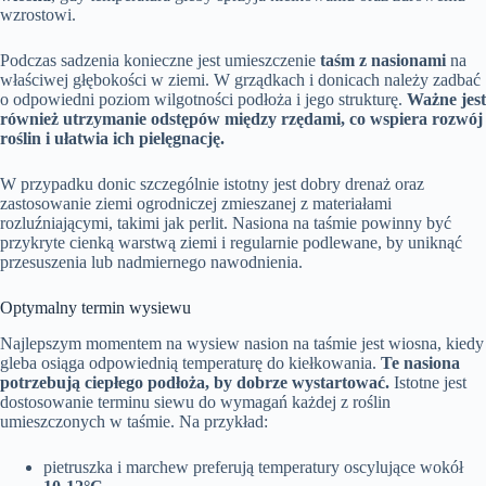
wzrostowi.
Podczas sadzenia konieczne jest umieszczenie
taśm z nasionami
na
właściwej głębokości w ziemi. W grządkach i donicach należy zadbać
o odpowiedni poziom wilgotności podłoża i jego strukturę.
Ważne jest
również utrzymanie odstępów między rzędami, co wspiera rozwój
roślin i ułatwia ich pielęgnację.
W przypadku donic szczególnie istotny jest dobry drenaż oraz
zastosowanie ziemi ogrodniczej zmieszanej z materiałami
rozluźniającymi, takimi jak perlit. Nasiona na taśmie powinny być
przykryte cienką warstwą ziemi i regularnie podlewane, by uniknąć
przesuszenia lub nadmiernego nawodnienia.
Optymalny termin wysiewu
Najlepszym momentem na wysiew nasion na taśmie jest wiosna, kiedy
gleba osiąga odpowiednią temperaturę do kiełkowania.
Te nasiona
potrzebują ciepłego podłoża, by dobrze wystartować.
Istotne jest
dostosowanie terminu siewu do wymagań każdej z roślin
umieszczonych w taśmie. Na przykład:
pietruszka i marchew preferują temperatury oscylujące wokół