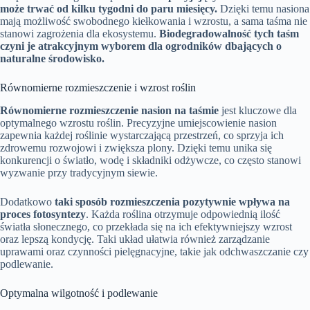
może trwać od kilku tygodni do paru miesięcy.
Dzięki temu nasiona
mają możliwość swobodnego kiełkowania i wzrostu, a sama taśma nie
stanowi zagrożenia dla ekosystemu.
Biodegradowalność tych taśm
czyni je atrakcyjnym wyborem dla ogrodników dbających o
naturalne środowisko.
Równomierne rozmieszczenie i wzrost roślin
Równomierne rozmieszczenie nasion na taśmie
jest kluczowe dla
optymalnego wzrostu roślin. Precyzyjne umiejscowienie nasion
zapewnia każdej roślinie wystarczającą przestrzeń, co sprzyja ich
zdrowemu rozwojowi i zwiększa plony. Dzięki temu unika się
konkurencji o światło, wodę i składniki odżywcze, co często stanowi
wyzwanie przy tradycyjnym siewie.
Dodatkowo
taki sposób rozmieszczenia pozytywnie wpływa na
proces fotosyntezy
. Każda roślina otrzymuje odpowiednią ilość
światła słonecznego, co przekłada się na ich efektywniejszy wzrost
oraz lepszą kondycję. Taki układ ułatwia również zarządzanie
uprawami oraz czynności pielęgnacyjne, takie jak odchwaszczanie czy
podlewanie.
Optymalna wilgotność i podlewanie