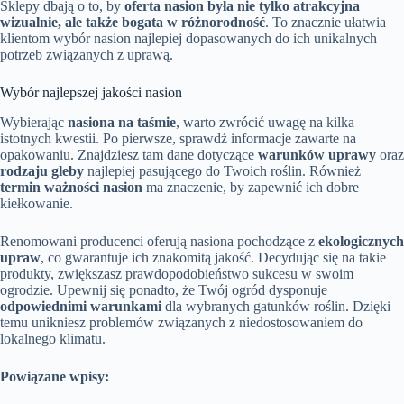
Sklepy dbają o to, by
oferta nasion była nie tylko atrakcyjna
wizualnie, ale także bogata w różnorodność
. To znacznie ułatwia
klientom wybór nasion najlepiej dopasowanych do ich unikalnych
potrzeb związanych z uprawą.
Wybór najlepszej jakości nasion
Wybierając
nasiona na taśmie
, warto zwrócić uwagę na kilka
istotnych kwestii. Po pierwsze, sprawdź informacje zawarte na
opakowaniu. Znajdziesz tam dane dotyczące
warunków uprawy
oraz
rodzaju gleby
najlepiej pasującego do Twoich roślin. Również
termin ważności nasion
ma znaczenie, by zapewnić ich dobre
kiełkowanie.
Renomowani producenci oferują nasiona pochodzące z
ekologicznych
upraw
, co gwarantuje ich znakomitą jakość. Decydując się na takie
produkty, zwiększasz prawdopodobieństwo sukcesu w swoim
ogrodzie. Upewnij się ponadto, że Twój ogród dysponuje
odpowiednimi warunkami
dla wybranych gatunków roślin. Dzięki
temu unikniesz problemów związanych z niedostosowaniem do
lokalnego klimatu.
Powiązane wpisy: