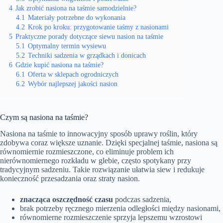
4
Jak zrobić nasiona na taśmie samodzielnie?
4.1
Materiały potrzebne do wykonania
4.2
Krok po kroku: przygotowanie taśmy z nasionami
5
Praktyczne porady dotyczące siewu nasion na taśmie
5.1
Optymalny termin wysiewu
5.2
Techniki sadzenia w grządkach i donicach
6
Gdzie kupić nasiona na taśmie?
6.1
Oferta w sklepach ogrodniczych
6.2
Wybór najlepszej jakości nasion
Czym są nasiona na taśmie?
Nasiona na taśmie to innowacyjny sposób uprawy roślin, który
zdobywa coraz większe uznanie. Dzięki specjalnej taśmie, nasiona są
równomiernie rozmieszczone, co eliminuje problem ich
nierównomiernego rozkładu w glebie, często spotykany przy
tradycyjnym sadzeniu. Takie rozwiązanie ułatwia siew i redukuje
konieczność przesadzania oraz straty nasion.
znacząca oszczędność czasu
podczas sadzenia,
brak potrzeby ręcznego mierzenia odległości między nasionami,
równomierne rozmieszczenie sprzyja lepszemu wzrostowi