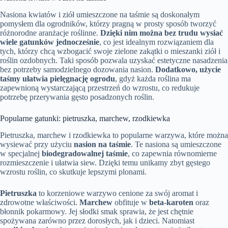
Nasiona kwiatów i ziół umieszczone na taśmie są doskonałym
pomysłem dla ogrodników, którzy pragną w prosty sposób tworzyć
różnorodne aranżacje roślinne.
Dzięki nim można bez trudu wysiać
wiele gatunków jednocześnie
, co jest idealnym rozwiązaniem dla
tych, którzy chcą wzbogacić swoje zielone zakątki o mieszanki ziół i
roślin ozdobnych. Taki sposób pozwala uzyskać estetyczne nasadzenia
bez potrzeby samodzielnego dozowania nasion.
Dodatkowo, użycie
taśmy ułatwia pielęgnację ogrodu
, gdyż każda roślina ma
zapewnioną wystarczającą przestrzeń do wzrostu, co redukuje
potrzebę przerywania gęsto posadzonych roślin.
Popularne gatunki: pietruszka, marchew, rzodkiewka
Pietruszka, marchew i rzodkiewka to popularne warzywa, które można
wysiewać przy użyciu
nasion na taśmie
. Te nasiona są umieszczone
w specjalnej
biodegradowalnej taśmie
, co zapewnia równomierne
rozmieszczenie i ułatwia siew. Dzięki temu unikamy zbyt gęstego
wzrostu roślin, co skutkuje lepszymi plonami.
Pietruszka
to korzeniowe warzywo cenione za swój aromat i
zdrowotne właściwości.
Marchew
obfituje w
beta-karoten
oraz
błonnik pokarmowy. Jej słodki smak sprawia, że jest chętnie
spożywana zarówno przez dorosłych, jak i dzieci. Natomiast