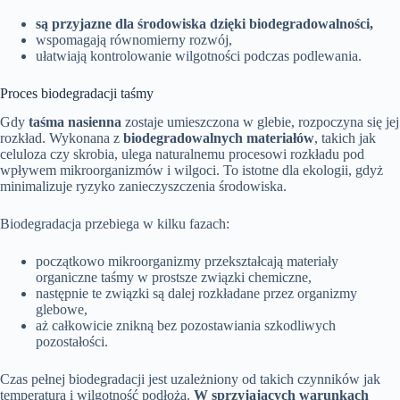
są przyjazne dla środowiska dzięki biodegradowalności,
wspomagają równomierny rozwój,
ułatwiają kontrolowanie wilgotności podczas podlewania.
Proces biodegradacji taśmy
Gdy
taśma nasienna
zostaje umieszczona w glebie, rozpoczyna się jej
rozkład. Wykonana z
biodegradowalnych materiałów
, takich jak
celuloza czy skrobia, ulega naturalnemu procesowi rozkładu pod
wpływem mikroorganizmów i wilgoci. To istotne dla ekologii, gdyż
minimalizuje ryzyko zanieczyszczenia środowiska.
Biodegradacja przebiega w kilku fazach:
początkowo mikroorganizmy przekształcają materiały
organiczne taśmy w prostsze związki chemiczne,
następnie te związki są dalej rozkładane przez organizmy
glebowe,
aż całkowicie znikną bez pozostawiania szkodliwych
pozostałości.
Czas pełnej biodegradacji jest uzależniony od takich czynników jak
temperatura i wilgotność podłoża.
W sprzyjających warunkach