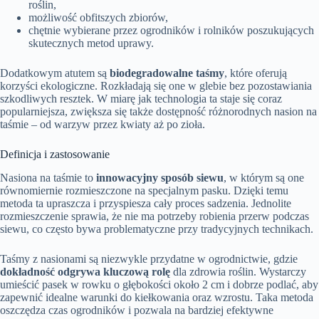
roślin,
możliwość obfitszych zbiorów,
chętnie wybierane przez ogrodników i rolników poszukujących
skutecznych metod uprawy.
Dodatkowym atutem są
biodegradowalne taśmy
, które oferują
korzyści ekologiczne. Rozkładają się one w glebie bez pozostawiania
szkodliwych resztek. W miarę jak technologia ta staje się coraz
popularniejsza, zwiększa się także dostępność różnorodnych nasion na
taśmie – od warzyw przez kwiaty aż po zioła.
Definicja i zastosowanie
Nasiona na taśmie to
innowacyjny sposób siewu
, w którym są one
równomiernie rozmieszczone na specjalnym pasku. Dzięki temu
metoda ta upraszcza i przyspiesza cały proces sadzenia. Jednolite
rozmieszczenie sprawia, że nie ma potrzeby robienia przerw podczas
siewu, co często bywa problematyczne przy tradycyjnych technikach.
Taśmy z nasionami są niezwykle przydatne w ogrodnictwie, gdzie
dokładność odgrywa kluczową rolę
dla zdrowia roślin. Wystarczy
umieścić pasek w rowku o głębokości około 2 cm i dobrze podlać, aby
zapewnić idealne warunki do kiełkowania oraz wzrostu. Taka metoda
oszczędza czas ogrodników i pozwala na bardziej efektywne