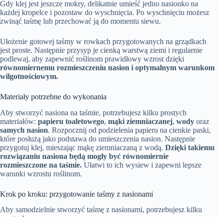
Gdy klej jest jeszcze mokry, delikatnie umieść jedno nasionko na
każdej kropelce i pozostaw do wyschnięcia. Po wyschnięciu możesz
zwinąć taśmę lub przechować ją do momentu siewu.
Ułożenie gotowej taśmy w rowkach przygotowanych na grządkach
jest proste. Następnie przysyp je cienką warstwą ziemi i regularnie
podlewaj, aby zapewnić roślinom prawidłowy wzrost dzięki
równomiernemu rozmieszczeniu nasion i optymalnym warunkom
wilgotnościowym.
Materiały potrzebne do wykonania
Aby stworzyć nasiona na taśmie, potrzebujesz kilku prostych
materiałów:
papieru toaletowego
,
mąki ziemniaczanej
,
wody
oraz
samych nasion
. Rozpocznij od podzielenia papieru na cienkie paski,
które posłużą jako podstawa do umieszczenia nasion. Następnie
przygotuj klej, mieszając mąkę ziemniaczaną z wodą.
Dzięki takiemu
rozwiązaniu nasiona będą mogły być równomiernie
rozmieszczone na taśmie.
Ułatwi to ich wysiew i zapewni lepsze
warunki wzrostu roślinom.
Krok po kroku: przygotowanie taśmy z nasionami
Aby samodzielnie stworzyć taśmę z nasionami, potrzebujesz kilku