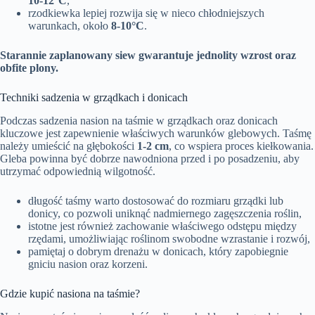
10-12°C
,
rzodkiewka lepiej rozwija się w nieco chłodniejszych
warunkach, około
8-10°C
.
Starannie zaplanowany siew gwarantuje jednolity wzrost oraz
obfite plony.
Techniki sadzenia w grządkach i donicach
Podczas sadzenia nasion na taśmie w grządkach oraz donicach
kluczowe jest zapewnienie właściwych warunków glebowych. Taśmę
należy umieścić na głębokości
1-2 cm
, co wspiera proces kiełkowania.
Gleba powinna być dobrze nawodniona przed i po posadzeniu, aby
utrzymać odpowiednią wilgotność.
długość taśmy warto dostosować do rozmiaru grządki lub
donicy, co pozwoli uniknąć nadmiernego zagęszczenia roślin,
istotne jest również zachowanie właściwego odstępu między
rzędami, umożliwiając roślinom swobodne wzrastanie i rozwój,
pamiętaj o dobrym drenażu w donicach, który zapobiegnie
gniciu nasion oraz korzeni.
Gdzie kupić nasiona na taśmie?