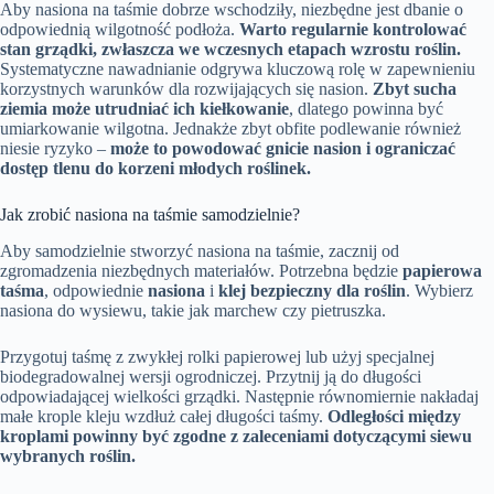
Aby nasiona na taśmie dobrze wschodziły, niezbędne jest dbanie o
odpowiednią wilgotność podłoża.
Warto regularnie kontrolować
stan grządki, zwłaszcza we wczesnych etapach wzrostu roślin.
Systematyczne nawadnianie odgrywa kluczową rolę w zapewnieniu
korzystnych warunków dla rozwijających się nasion.
Zbyt sucha
ziemia może utrudniać ich kiełkowanie
, dlatego powinna być
umiarkowanie wilgotna. Jednakże zbyt obfite podlewanie również
niesie ryzyko –
może to powodować gnicie nasion i ograniczać
dostęp tlenu do korzeni młodych roślinek.
Jak zrobić nasiona na taśmie samodzielnie?
Aby samodzielnie stworzyć nasiona na taśmie, zacznij od
zgromadzenia niezbędnych materiałów. Potrzebna będzie
papierowa
taśma
, odpowiednie
nasiona
i
klej bezpieczny dla roślin
. Wybierz
nasiona do wysiewu, takie jak marchew czy pietruszka.
Przygotuj taśmę z zwykłej rolki papierowej lub użyj specjalnej
biodegradowalnej wersji ogrodniczej. Przytnij ją do długości
odpowiadającej wielkości grządki. Następnie równomiernie nakładaj
małe krople kleju wzdłuż całej długości taśmy.
Odległości między
kroplami powinny być zgodne z zaleceniami dotyczącymi siewu
wybranych roślin.