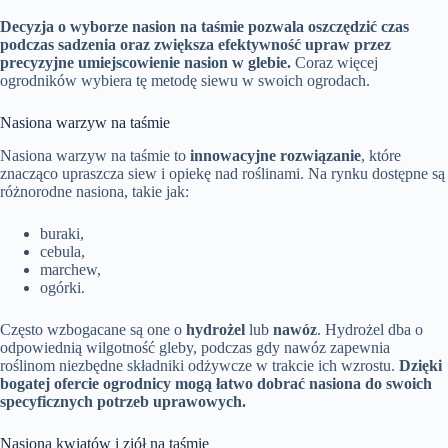
Decyzja o wyborze nasion na taśmie pozwala oszczędzić czas
podczas sadzenia oraz zwiększa efektywność upraw przez
precyzyjne umiejscowienie nasion w glebie.
Coraz więcej
ogrodników wybiera tę metodę siewu w swoich ogrodach.
Nasiona warzyw na taśmie
Nasiona warzyw na taśmie to
innowacyjne rozwiązanie
, które
znacząco upraszcza siew i opiekę nad roślinami. Na rynku dostępne są
różnorodne nasiona, takie jak:
buraki,
cebula,
marchew,
ogórki.
Często wzbogacane są one o
hydrożel
lub
nawóz
. Hydrożel dba o
odpowiednią wilgotność gleby, podczas gdy nawóz zapewnia
roślinom niezbędne składniki odżywcze w trakcie ich wzrostu.
Dzięki
bogatej ofercie ogrodnicy mogą łatwo dobrać nasiona do swoich
specyficznych potrzeb uprawowych.
Nasiona kwiatów i ziół na taśmie