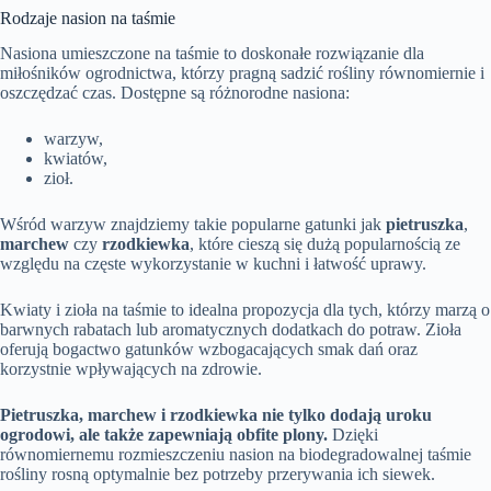
Rodzaje nasion na taśmie
Nasiona umieszczone na taśmie to doskonałe rozwiązanie dla
miłośników ogrodnictwa, którzy pragną sadzić rośliny równomiernie i
oszczędzać czas. Dostępne są różnorodne nasiona:
warzyw,
kwiatów,
zioł.
Wśród warzyw znajdziemy takie popularne gatunki jak
pietruszka
,
marchew
czy
rzodkiewka
, które cieszą się dużą popularnością ze
względu na częste wykorzystanie w kuchni i łatwość uprawy.
Kwiaty i zioła na taśmie to idealna propozycja dla tych, którzy marzą o
barwnych rabatach lub aromatycznych dodatkach do potraw. Zioła
oferują bogactwo gatunków wzbogacających smak dań oraz
korzystnie wpływających na zdrowie.
Pietruszka, marchew i rzodkiewka nie tylko dodają uroku
ogrodowi, ale także zapewniają obfite plony.
Dzięki
równomiernemu rozmieszczeniu nasion na biodegradowalnej taśmie
rośliny rosną optymalnie bez potrzeby przerywania ich siewek.