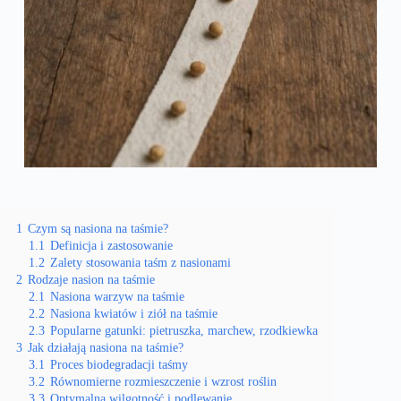
1
Czym są nasiona na taśmie?
1.1
Definicja i zastosowanie
1.2
Zalety stosowania taśm z nasionami
2
Rodzaje nasion na taśmie
2.1
Nasiona warzyw na taśmie
2.2
Nasiona kwiatów i ziół na taśmie
2.3
Popularne gatunki: pietruszka, marchew, rzodkiewka
3
Jak działają nasiona na taśmie?
3.1
Proces biodegradacji taśmy
3.2
Równomierne rozmieszczenie i wzrost roślin
3.3
Optymalna wilgotność i podlewanie