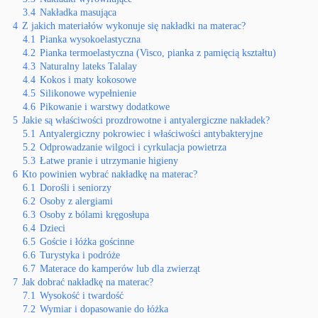
3.4
Nakładka masująca
4
Z jakich materiałów wykonuje się nakładki na materac?
4.1
Pianka wysokoelastyczna
4.2
Pianka termoelastyczna (Visco, pianka z pamięcią kształtu)
4.3
Naturalny lateks Talalay
4.4
Kokos i maty kokosowe
4.5
Silikonowe wypełnienie
4.6
Pikowanie i warstwy dodatkowe
5
Jakie są właściwości prozdrowotne i antyalergiczne nakładek?
5.1
Antyalergiczny pokrowiec i właściwości antybakteryjne
5.2
Odprowadzanie wilgoci i cyrkulacja powietrza
5.3
Łatwe pranie i utrzymanie higieny
6
Kto powinien wybrać nakładkę na materac?
6.1
Dorośli i seniorzy
6.2
Osoby z alergiami
6.3
Osoby z bólami kręgosłupa
6.4
Dzieci
6.5
Goście i łóżka gościnne
6.6
Turystyka i podróże
6.7
Materace do kamperów lub dla zwierząt
7
Jak dobrać nakładkę na materac?
7.1
Wysokość i twardość
7.2
Wymiar i dopasowanie do łóżka