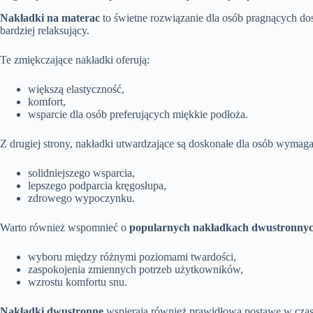
Nakładki na materac
to świetne rozwiązanie dla osób pragnących dos
bardziej relaksujący.
Te zmiękczające nakładki oferują:
większą elastyczność,
komfort,
wsparcie dla osób preferujących miękkie podłoża.
Z drugiej strony, nakładki utwardzające są doskonałe dla osób wymaga
solidniejszego wsparcia,
lepszego podparcia kręgosłupa,
zdrowego wypoczynku.
Warto również wspomnieć o
popularnych nakładkach dwustronny
wyboru między różnymi poziomami twardości,
zaspokojenia zmiennych potrzeb użytkowników,
wzrostu komfortu snu.
Nakładki dwustronne
wspierają również prawidłową postawę w cza