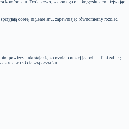
sza komfort snu. Dodatkowo, wspomaga ona kręgosłup, zmniejszając
sprzyjają dobrej higienie snu, zapewniając równomierny rozkład
 powierzchnia staje się znacznie bardziej jednolita. Taki zabieg
 wsparcie w trakcie wypoczynku.