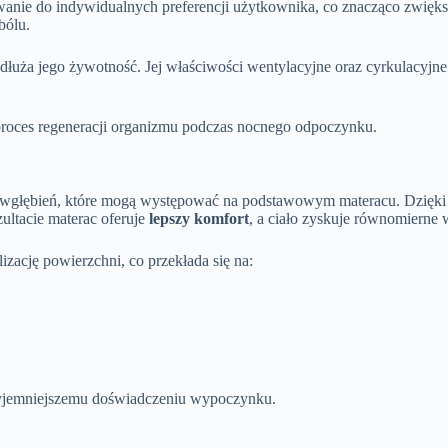
anie do indywidualnych preferencji użytkownika, co znacząco zwięk
bólu.
łuża jego żywotność. Jej właściwości wentylacyjne oraz cyrkulacyjne 
proces regeneracji organizmu podczas nocnego odpoczynku.
wgłębień, które mogą występować na podstawowym materacu. Dzięki nim
ultacie materac oferuje
lepszy komfort
, a ciało zyskuje równomierne
zację powierzchni, co przekłada się na:
przyjemniejszemu doświadczeniu wypoczynku.