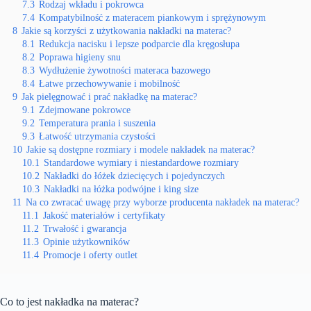
7.3
Rodzaj wkładu i pokrowca
7.4
Kompatybilność z materacem piankowym i sprężynowym
8
Jakie są korzyści z użytkowania nakładki na materac?
8.1
Redukcja nacisku i lepsze podparcie dla kręgosłupa
8.2
Poprawa higieny snu
8.3
Wydłużenie żywotności materaca bazowego
8.4
Łatwe przechowywanie i mobilność
9
Jak pielęgnować i prać nakładkę na materac?
9.1
Zdejmowane pokrowce
9.2
Temperatura prania i suszenia
9.3
Łatwość utrzymania czystości
10
Jakie są dostępne rozmiary i modele nakładek na materac?
10.1
Standardowe wymiary i niestandardowe rozmiary
10.2
Nakładki do łóżek dziecięcych i pojedynczych
10.3
Nakładki na łóżka podwójne i king size
11
Na co zwracać uwagę przy wyborze producenta nakładek na materac?
11.1
Jakość materiałów i certyfikaty
11.2
Trwałość i gwarancja
11.3
Opinie użytkowników
11.4
Promocje i oferty outlet
Co to jest nakładka na materac?