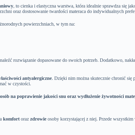
hniowy
, to cienka i elastyczna warstwa, która idealnie sprawdza się j
chni oraz dostosowanie twardości materaca do indywidualnych prefer
óżnorodnych powierzchniach, w tym na:
e znaleźć rozwiązanie dopasowane do swoich potrzeb. Dodatkowo, nakła
łaściwości antyalergiczne
. Dzięki nim można skutecznie chronić się 
ymać w czystości.
osób na poprawienie jakości snu oraz wydłużenie żywotności mat
na
komfort
oraz
zdrowie
osoby korzystającej z niej. Przede wszystkim