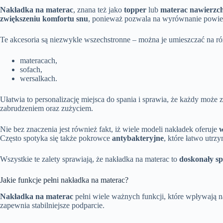
Nakładka na materac
, znana też jako
topper
lub
materac nawierzc
zwiększeniu komfortu snu
, ponieważ pozwala na wyrównanie powierz
Te akcesoria są niezwykle wszechstronne – można je umieszczać na r
materacach,
sofach,
wersalkach.
Ułatwia to personalizację miejsca do spania i sprawia, że każdy moż
zabrudzeniem oraz zużyciem.
Nie bez znaczenia jest również fakt, iż wiele modeli nakładek oferuje
w
Często spotyka się także pokrowce
antybakteryjne
, które łatwo utrz
Wszystkie te zalety sprawiają, że nakładka na materac to
doskonały sp
Jakie funkcje pełni nakładka na materac?
Nakładka na materac
pełni wiele ważnych funkcji, które wpływają 
zapewnia stabilniejsze podparcie.