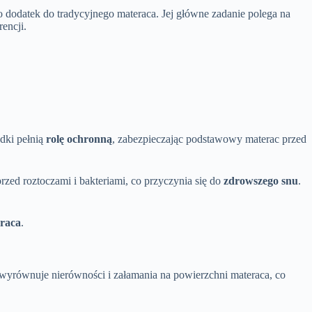
ako dodatek do tradycyjnego materaca. Jej główne zadanie polega na
encji.
dki pełnią
rolę ochronną
, zabezpieczając podstawowy materac przed
przed roztoczami i bakteriami, co przyczynia się do
zdrowszego snu
.
eraca
.
 wyrównuje nierówności i załamania na powierzchni materaca, co