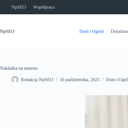
Przejdź
NpSEO
Współpraca
do
treści
NpSEO
Dom i Ogród
Doradzt
Nakładka na materac
Redakcja NpSEO
16 października, 2025
Dom i Ogr