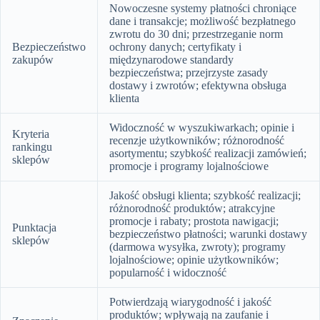
Nowoczesne systemy płatności chroniące
dane i transakcje; możliwość bezpłatnego
zwrotu do 30 dni; przestrzeganie norm
Bezpieczeństwo
ochrony danych; certyfikaty i
zakupów
międzynarodowe standardy
bezpieczeństwa; przejrzyste zasady
dostawy i zwrotów; efektywna obsługa
klienta
Widoczność w wyszukiwarkach; opinie i
Kryteria
recenzje użytkowników; różnorodność
rankingu
asortymentu; szybkość realizacji zamówień;
sklepów
promocje i programy lojalnościowe
Jakość obsługi klienta; szybkość realizacji;
różnorodność produktów; atrakcyjne
promocje i rabaty; prostota nawigacji;
Punktacja
bezpieczeństwo płatności; warunki dostawy
sklepów
(darmowa wysyłka, zwroty); programy
lojalnościowe; opinie użytkowników;
popularność i widoczność
Potwierdzają wiarygodność i jakość
produktów; wpływają na zaufanie i