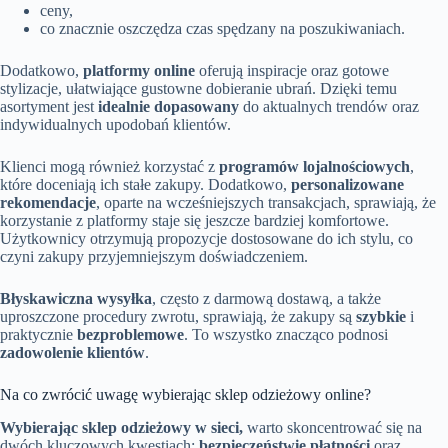
ceny,
co znacznie oszczędza czas spędzany na poszukiwaniach.
Dodatkowo,
platformy online
oferują inspiracje oraz gotowe
stylizacje, ułatwiające gustowne dobieranie ubrań. Dzięki temu
asortyment jest
idealnie dopasowany
do aktualnych trendów oraz
indywidualnych upodobań klientów.
Klienci mogą również korzystać z
programów lojalnościowych
,
które doceniają ich stałe zakupy. Dodatkowo,
personalizowane
rekomendacje
, oparte na wcześniejszych transakcjach, sprawiają, że
korzystanie z platformy staje się jeszcze bardziej komfortowe.
Użytkownicy otrzymują propozycje dostosowane do ich stylu, co
czyni zakupy przyjemniejszym doświadczeniem.
Błyskawiczna wysyłka
, często z darmową dostawą, a także
uproszczone procedury zwrotu, sprawiają, że zakupy są
szybkie
i
praktycznie
bezproblemowe
. To wszystko znacząco podnosi
zadowolenie klientów
.
Na co zwrócić uwagę wybierając sklep odzieżowy online?
Wybierając sklep odzieżowy w sieci,
warto skoncentrować się na
dwóch kluczowych kwestiach:
bezpieczeństwie płatności
oraz