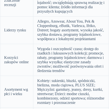
Znaczenie
lojalność; uwzględniają sprawną realizację i
recenzji
pomoc klienta; źródło informacji dla
przyszłych kupujących
Allegro, Answear, About You, Pek &
Cloppenburg, eButik, Varlesca, Ifriko,
Liderzy rynku
Dstreet; bogaty asortyment, wysoka jakość,
szybka dostawa, programy lojalnościowe,
współpraca z lokalnymi projektantami
Wygoda i oszczędność czasu; dostęp do
rzadkich i luksusowych kolekcji; promocje,
Korzyści
rabaty, programy lojalnościowe; darmowa i
zakupów online
szybka wysyłka; elastyczne zasady
zwrotów; możliwość porównywania ofert i
śledzenia trendów
Kobiety: sukienki, bluzki, spódniczki,
bielizna, moda ciążowa, PLUS SIZE;
Asortyment wg
Mężczyźni: garnitury, jeansy, dresy, kurtki,
płci i wieku
streetwear; Dzieci: modne ciuszki,
kombinezony, odzież sportowa; różnorodne
rozmiary i przeznaczenie