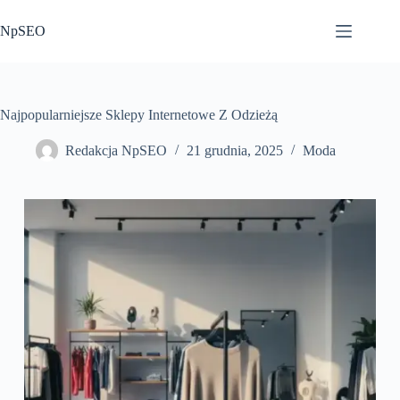
Przejdź
do
NpSEO
treści
Najpopularniejsze Sklepy Internetowe Z Odzieżą
Redakcja NpSEO
21 grudnia, 2025
Moda