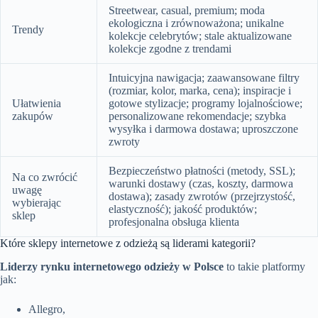
Streetwear, casual, premium; moda
ekologiczna i zrównoważona; unikalne
Trendy
kolekcje celebrytów; stale aktualizowane
kolekcje zgodne z trendami
Intuicyjna nawigacja; zaawansowane filtry
(rozmiar, kolor, marka, cena); inspiracje i
Ułatwienia
gotowe stylizacje; programy lojalnościowe;
zakupów
personalizowane rekomendacje; szybka
wysyłka i darmowa dostawa; uproszczone
zwroty
Bezpieczeństwo płatności (metody, SSL);
Na co zwrócić
warunki dostawy (czas, koszty, darmowa
uwagę
dostawa); zasady zwrotów (przejrzystość,
wybierając
elastyczność); jakość produktów;
sklep
profesjonalna obsługa klienta
Które sklepy internetowe z odzieżą są liderami kategorii?
Liderzy rynku internetowego odzieży w Polsce
to takie platformy
jak:
Allegro,