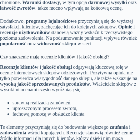
chronione.
Warunki dostawy
, w tym opcja
darmowej wysyłki
oraz
łatwość zwrotów
, także mocno wpływają na końcową ocenę.
Dodatkowo,
programy lojalnościowe
przyczyniają się do wyższej
satysfakcji klientów, zachęcając ich do kolejnych zakupów.
Opinie
i
recenzje użytkowników
stanowią ważny wskaźnik rzeczywistego
poziomu zadowolenia. Na podsumowanie punktacji wpływa również
popularność
oraz
widoczność sklepu
w sieci.
Czy znaczenie mają recenzje klientów i jakość obsługi?
Recenzje klientów
i
jakość obsługi
odgrywają kluczową rolę w
ocenie internetowych sklepów odzieżowych. Pozytywna opinia nie
tylko potwierdza wiarygodność danego sklepu, ale także wskazuje na
wysoką jakość sprzedawanych produktów
. Właściciele sklepów z
wysokimi ocenami często wyróżniają się:
sprawną realizacją zamówień,
uproszczonym procesem zwrotu,
fachową pomocą w obsłudze klienta.
Te elementy przyczyniają się do budowania większego
zaufania
i
zadowolenia
wśród kupujących. Recenzje stanowią również cenne
źródło informacji dla innych klientów, którzy dzięki nim mogą