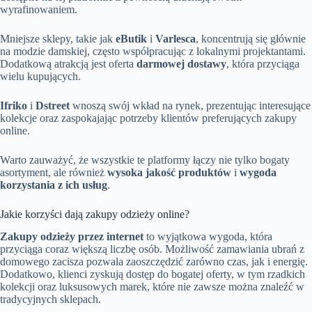
wyrafinowaniem.
Mniejsze sklepy, takie jak
eButik
i
Varlesca
, koncentrują się głównie
na modzie damskiej, często współpracując z lokalnymi projektantami.
Dodatkową atrakcją jest oferta
darmowej dostawy
, która przyciąga
wielu kupujących.
Ifriko
i
Dstreet
wnoszą swój wkład na rynek, prezentując interesujące
kolekcje oraz zaspokajając potrzeby klientów preferujących zakupy
online.
Warto zauważyć, że wszystkie te platformy łączy nie tylko bogaty
asortyment, ale również
wysoka jakość produktów
i
wygoda
korzystania z ich usług
.
Jakie korzyści dają zakupy odzieży online?
Zakupy odzieży przez internet
to wyjątkowa wygoda, która
przyciąga coraz większą liczbę osób. Możliwość zamawiania ubrań z
domowego zacisza pozwala zaoszczędzić zarówno czas, jak i energię.
Dodatkowo, klienci zyskują dostęp do bogatej oferty, w tym rzadkich
kolekcji oraz luksusowych marek, które nie zawsze można znaleźć w
tradycyjnych sklepach.