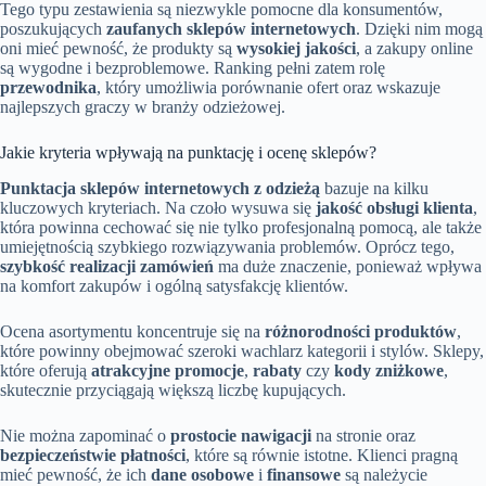
Tego typu zestawienia są niezwykle pomocne dla konsumentów,
poszukujących
zaufanych sklepów internetowych
. Dzięki nim mogą
oni mieć pewność, że produkty są
wysokiej jakości
, a zakupy online
są wygodne i bezproblemowe. Ranking pełni zatem rolę
przewodnika
, który umożliwia porównanie ofert oraz wskazuje
najlepszych graczy w branży odzieżowej.
Jakie kryteria wpływają na punktację i ocenę sklepów?
Punktacja sklepów internetowych z odzieżą
bazuje na kilku
kluczowych kryteriach. Na czoło wysuwa się
jakość obsługi klienta
,
która powinna cechować się nie tylko profesjonalną pomocą, ale także
umiejętnością szybkiego rozwiązywania problemów. Oprócz tego,
szybkość realizacji zamówień
ma duże znaczenie, ponieważ wpływa
na komfort zakupów i ogólną satysfakcję klientów.
Ocena asortymentu koncentruje się na
różnorodności produktów
,
które powinny obejmować szeroki wachlarz kategorii i stylów. Sklepy,
które oferują
atrakcyjne promocje
,
rabaty
czy
kody zniżkowe
,
skutecznie przyciągają większą liczbę kupujących.
Nie można zapominać o
prostocie nawigacji
na stronie oraz
bezpieczeństwie płatności
, które są równie istotne. Klienci pragną
mieć pewność, że ich
dane osobowe
i
finansowe
są należycie