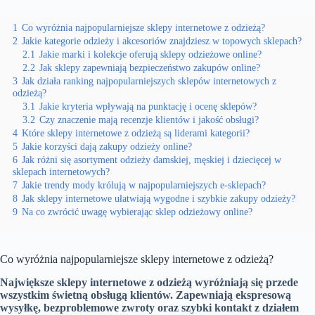
1
Co wyróżnia najpopularniejsze sklepy internetowe z odzieżą?
2
Jakie kategorie odzieży i akcesoriów znajdziesz w topowych sklepach?
2.1
Jakie marki i kolekcje oferują sklepy odzieżowe online?
2.2
Jak sklepy zapewniają bezpieczeństwo zakupów online?
3
Jak działa ranking najpopularniejszych sklepów internetowych z
odzieżą?
3.1
Jakie kryteria wpływają na punktację i ocenę sklepów?
3.2
Czy znaczenie mają recenzje klientów i jakość obsługi?
4
Które sklepy internetowe z odzieżą są liderami kategorii?
5
Jakie korzyści dają zakupy odzieży online?
6
Jak różni się asortyment odzieży damskiej, męskiej i dziecięcej w
sklepach internetowych?
7
Jakie trendy mody królują w najpopularniejszych e-sklepach?
8
Jak sklepy internetowe ułatwiają wygodne i szybkie zakupy odzieży?
9
Na co zwrócić uwagę wybierając sklep odzieżowy online?
Co wyróżnia najpopularniejsze sklepy internetowe z odzieżą?
Największe sklepy internetowe z odzieżą wyróżniają się przede
wszystkim
świetną obsługą klientów
.
Zapewniają ekspresową
wysyłkę, bezproblemowe zwroty oraz szybki kontakt z działem