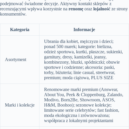
podejmować świadome decyzje. Aktywny kontakt sklepów z
recenzującymi wpływa korzystnie na
renomę
oraz
lojalność
ze strony
konsumentów.
Kategoria
Informacje
Ubrania dla kobiet, mężczyzn i dzieci;
ponad 500 marek; kategorie: bielizna,
odzież sportowa, kurtki, płaszcze, sukienki,
garnitury, dresy, kamizelki, jeansy,
Asortyment
kombinezony, bluzki, spódniczki; obuwie
sportowe i codzienne; akcesoria: paski,
torby, biżuteria; linie casual, streetwear,
premium; moda ciążowa, PLUS SIZE
Renomowane marki premium (Answear,
About You, Peek & Cloppenburg, Zalando,
Modivo, Born2Be, Showroom, ASOS,
Marki i kolekcje
H&M, Boohoo); sezonowe kolekcje;
limitowane serie celebrytów; fast fashion,
moda ekologiczna i zrównoważona;
współpraca z lokalnymi projektantami