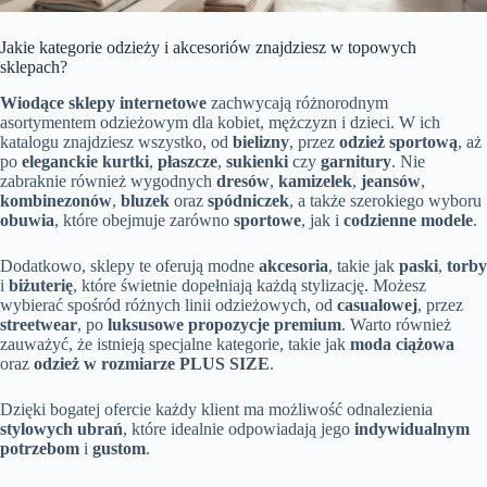
Jakie kategorie odzieży i akcesoriów znajdziesz w topowych
sklepach?
Wiodące sklepy internetowe
zachwycają różnorodnym
asortymentem odzieżowym dla kobiet, mężczyzn i dzieci. W ich
katalogu znajdziesz wszystko, od
bielizny
, przez
odzież sportową
, aż
po
eleganckie kurtki
,
płaszcze
,
sukienki
czy
garnitury
. Nie
zabraknie również wygodnych
dresów
,
kamizelek
,
jeansów
,
kombinezonów
,
bluzek
oraz
spódniczek
, a także szerokiego wyboru
obuwia
, które obejmuje zarówno
sportowe
, jak i
codzienne modele
.
Dodatkowo, sklepy te oferują modne
akcesoria
, takie jak
paski
,
torby
i
biżuterię
, które świetnie dopełniają każdą stylizację. Możesz
wybierać spośród różnych linii odzieżowych, od
casualowej
, przez
streetwear
, po
luksusowe propozycje premium
. Warto również
zauważyć, że istnieją specjalne kategorie, takie jak
moda ciążowa
oraz
odzież w rozmiarze PLUS SIZE
.
Dzięki bogatej ofercie każdy klient ma możliwość odnalezienia
stylowych ubrań
, które idealnie odpowiadają jego
indywidualnym
potrzebom
i
gustom
.