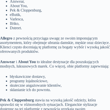
Answear,
About You,
Pek & Cloppenburg,
eButik,
Varlesca,
Ifriko,
Dstreet.
Allegro
z pewnością przyciąga uwagę ze swoim imponującym
asortymentem, który obejmuje ubrania damskie, męskie oraz dziecięce.
Klienci często doceniają tę platformę za bogaty wybór i wysoką jakość
oferowanych produktów.
Answear
i
About You
to idealne destynacje dla poszukujących
modnych, luksusowych marek. Co więcej, obie platformy zapewniają:
błyskawiczne dostawy,
programy lojalnościowe,
skuteczne angażowanie klientów,
skłanianie ich do powrotu.
Pek & Cloppenburg
stawia na wysoką jakość odzieży, która
sprawdzi się w różnorodnych sytuacjach. Eleganckie stylizacje
dostępne na tej platformie z pewnością urzekają swoim