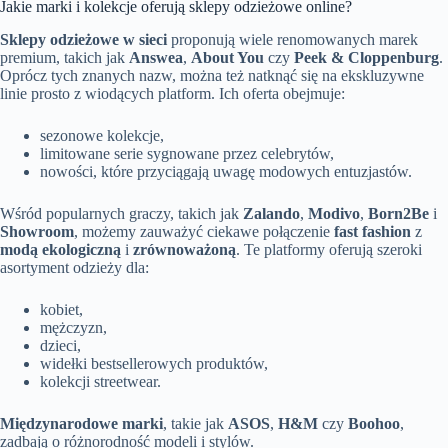
Jakie marki i kolekcje oferują sklepy odzieżowe online?
Sklepy odzieżowe w sieci
proponują wiele renomowanych marek
premium, takich jak
Answea
,
About You
czy
Peek & Cloppenburg
.
Oprócz tych znanych nazw, można też natknąć się na ekskluzywne
linie prosto z wiodących platform. Ich oferta obejmuje:
sezonowe kolekcje,
limitowane serie sygnowane przez celebrytów,
nowości, które przyciągają uwagę modowych entuzjastów.
Wśród popularnych graczy, takich jak
Zalando
,
Modivo
,
Born2Be
i
Showroom
, możemy zauważyć ciekawe połączenie
fast fashion
z
modą ekologiczną
i
zrównoważoną
. Te platformy oferują szeroki
asortyment odzieży dla:
kobiet,
mężczyzn,
dzieci,
widełki bestsellerowych produktów,
kolekcji streetwear.
Międzynarodowe marki
, takie jak
ASOS
,
H&M
czy
Boohoo
,
zadbają o różnorodność modeli i stylów.