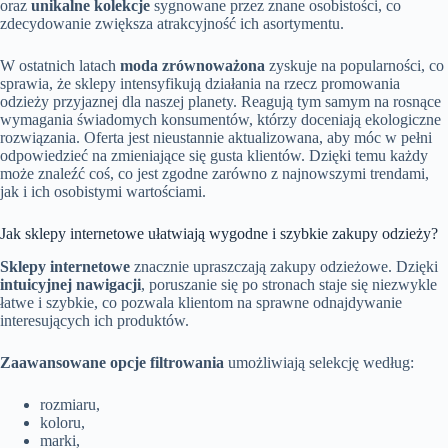
oraz
unikalne kolekcje
sygnowane przez znane osobistości, co
zdecydowanie zwiększa atrakcyjność ich asortymentu.
W ostatnich latach
moda zrównoważona
zyskuje na popularności, co
sprawia, że sklepy intensyfikują działania na rzecz promowania
odzieży przyjaznej dla naszej planety. Reagują tym samym na rosnące
wymagania świadomych konsumentów, którzy doceniają ekologiczne
rozwiązania. Oferta jest nieustannie aktualizowana, aby móc w pełni
odpowiedzieć na zmieniające się gusta klientów. Dzięki temu każdy
może znaleźć coś, co jest zgodne zarówno z najnowszymi trendami,
jak i ich osobistymi wartościami.
Jak sklepy internetowe ułatwiają wygodne i szybkie zakupy odzieży?
Sklepy internetowe
znacznie upraszczają zakupy odzieżowe. Dzięki
intuicyjnej nawigacji
, poruszanie się po stronach staje się niezwykle
łatwe i szybkie, co pozwala klientom na sprawne odnajdywanie
interesujących ich produktów.
Zaawansowane opcje filtrowania
umożliwiają selekcję według:
rozmiaru,
koloru,
marki,