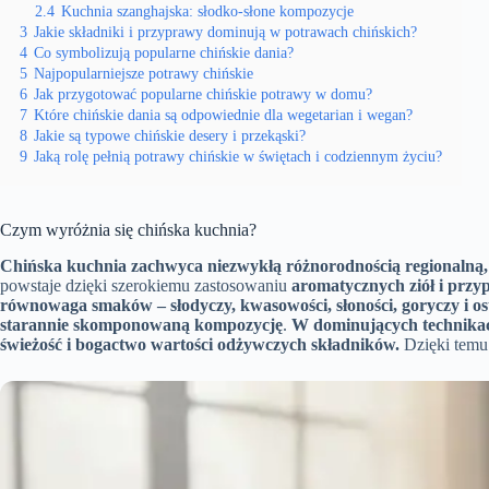
2.4
Kuchnia szanghajska: słodko-słone kompozycje
3
Jakie składniki i przyprawy dominują w potrawach chińskich?
4
Co symbolizują popularne chińskie dania?
5
Najpopularniejsze potrawy chińskie
6
Jak przygotować popularne chińskie potrawy w domu?
7
Które chińskie dania są odpowiednie dla wegetarian i wegan?
8
Jakie są typowe chińskie desery i przekąski?
9
Jaką rolę pełnią potrawy chińskie w świętach i codziennym życiu?
Czym wyróżnia się chińska kuchnia?
Chińska kuchnia zachwyca niezwykłą
różnorodnością regionalną
powstaje dzięki szerokiemu zastosowaniu
aromatycznych ziół i prz
równowaga smaków – słodyczy, kwasowości, słoności, goryczy i ost
starannie skomponowaną kompozycję
.
W dominujących technikac
świeżość i bogactwo wartości odżywczych składników.
Dzięki temu