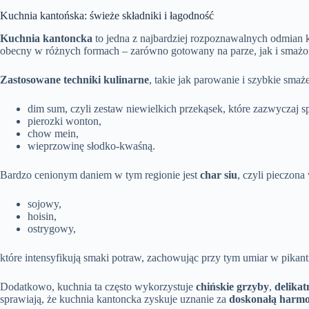
Kuchnia kantońska: świeże składniki i łagodność
Kuchnia kantoncka
to jedna z najbardziej rozpoznawalnych odmian 
obecny w różnych formach – zarówno gotowany na parze, jak i smażo
Zastosowane techniki kulinarne
, takie jak parowanie i szybkie sm
dim sum, czyli zestaw niewielkich przekąsek, które zazwyczaj s
pierozki wonton,
chow mein,
wieprzowinę słodko-kwaśną.
Bardzo cenionym daniem w tym regionie jest
char siu
, czyli pieczona
sojowy,
hoisin,
ostrygowy,
które intensyfikują smaki potraw, zachowując przy tym umiar w pikant
Dodatkowo, kuchnia ta często wykorzystuje
chińskie grzyby
,
delikat
sprawiają, że kuchnia kantoncka zyskuje uznanie za
doskonałą harmo