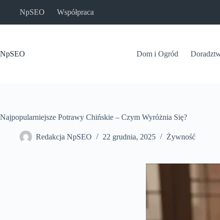
Przejdź
NpSEO
Współpraca
do
treści
NpSEO
Dom i Ogród
Doradzt
Najpopularniejsze Potrawy Chińskie – Czym Wyróżnia Się?
Redakcja NpSEO
22 grudnia, 2025
Żywność