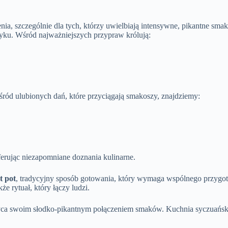
nia, szczególnie dla tych, którzy uwielbiają intensywne, pikantne sma
zyku. Wśród najważniejszych przypraw królują:
śród ulubionych dań, które przyciągają smakoszy, znajdziemy:
erując niezapomniane doznania kulinarne.
t pot
, tradycyjny sposób gotowania, który wymaga wspólnego przyg
że rytuał, który łączy ludzi.
yca swoim słodko-pikantnym połączeniem smaków. Kuchnia syczuańska t