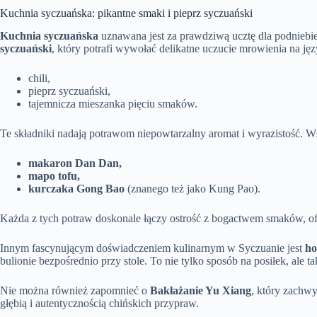
Kuchnia syczuańska: pikantne smaki i pieprz syczuański
Kuchnia syczuańska
uznawana jest za prawdziwą ucztę dla podniebie
syczuański
, który potrafi wywołać delikatne uczucie mrowienia na ję
chili,
pieprz syczuański,
tajemnicza mieszanka pięciu smaków.
Te składniki nadają potrawom niepowtarzalny aromat i wyrazistość. W
makaron Dan Dan,
mapo tofu,
kurczaka Gong Bao
(znanego też jako Kung Pao).
Każda z tych potraw doskonale łączy ostrość z bogactwem smaków, of
Innym fascynującym doświadczeniem kulinarnym w Syczuanie jest
ho
bulionie bezpośrednio przy stole. To nie tylko sposób na posiłek, ale tak
Nie można również zapomnieć o
Bakłażanie Yu Xiang
, który zachw
głębią i autentycznością chińskich przypraw.