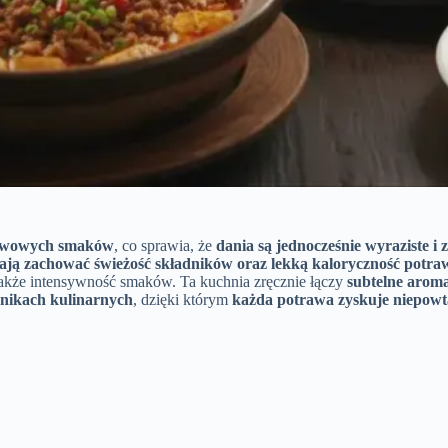
tawowych smaków
, co sprawia, że
dania są jednocześnie wyraziste 
ają zachować świeżość składników oraz lekką kaloryczność potra
 także intensywność smaków. Ta kuchnia zręcznie łączy
subtelne aroma
chnikach kulinarnych
, dzięki którym
każda potrawa zyskuje niepowta