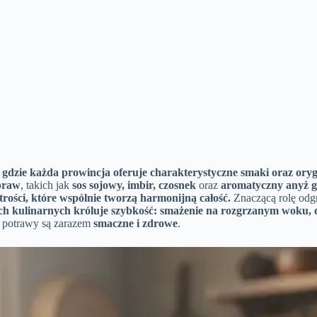
, gdzie każda prowincja oferuje
charakterystyczne smaki
oraz
oryg
ypraw
, takich jak
sos sojowy, imbir, czosnek
oraz
aromatyczny anyż 
rości, które wspólnie tworzą harmonijną całość.
Znaczącą rolę odg
h kulinarnych króluje szybkość: smażenie na rozgrzanym woku, d
 potrawy są zarazem
smaczne i zdrowe
.