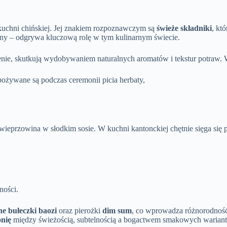
kuchni chińskiej. Jej znakiem rozpoznawczym są
świeże składniki
, kt
ny – odgrywa kluczową rolę w tym kulinarnym świecie.
ażenie, skutkują wydobywaniem naturalnych aromatów i tekstur potraw
pożywane są podczas ceremonii picia herbaty,
 wieprzowina w słodkim sosie. W kuchni kantonckiej chętnie sięga się po
ności.
ne bułeczki baozi
oraz pierożki
dim sum
, co wprowadza różnorodność
nię
między świeżością, subtelnością a bogactwem smakowych warian