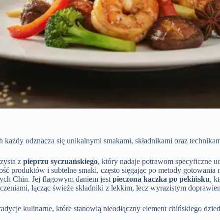
ych każdy odznacza się unikalnymi smakami, składnikami oraz technika
rzysta z
pieprzu syczuańskiego
, który nadaje potrawom specyficzne u
ość produktów i subtelne smaki, często sięgając po metody gotowania n
ych Chin. Jej flagowym daniem jest
pieczona kaczka po pekińsku
, k
zeniami, łącząc świeże składniki z lekkim, lecz wyrazistym doprawie
 tradycje kulinarne, które stanowią nieodłączny element chińskiego dzi