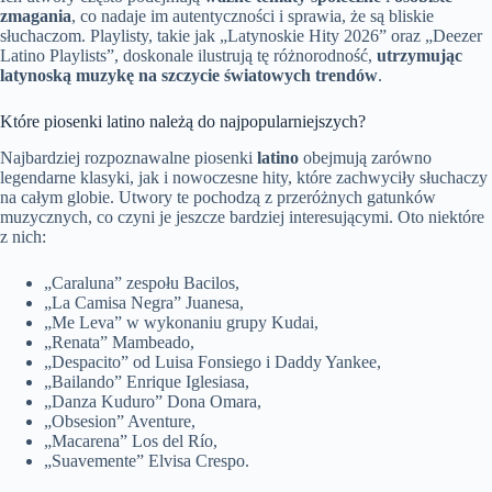
zmagania
, co nadaje im autentyczności i sprawia, że są bliskie
słuchaczom. Playlisty, takie jak „Latynoskie Hity 2026” oraz „Deezer
Latino Playlists”, doskonale ilustrują tę różnorodność,
utrzymując
latynoską muzykę na szczycie światowych trendów
.
Które piosenki latino należą do najpopularniejszych?
Najbardziej rozpoznawalne piosenki
latino
obejmują zarówno
legendarne klasyki, jak i nowoczesne hity, które zachwyciły słuchaczy
na całym globie. Utwory te pochodzą z przeróżnych gatunków
muzycznych, co czyni je jeszcze bardziej interesującymi. Oto niektóre
z nich:
„Caraluna” zespołu Bacilos,
„La Camisa Negra” Juanesa,
„Me Leva” w wykonaniu grupy Kudai,
„Renata” Mambeado,
„Despacito” od Luisa Fonsiego i Daddy Yankee,
„Bailando” Enrique Iglesiasa,
„Danza Kuduro” Dona Omara,
„Obsesion” Aventure,
„Macarena” Los del Río,
„Suavemente” Elvisa Crespo.