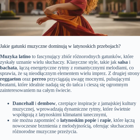
Jakie gatunki muzyczne dominują w latynoskich przebojach?
Muzyka latino
to fascynujący zbiór różnorodnych gatunków, które
zyskały uznanie wielu słuchaczy. Klasyczne style, takie jak
salsa
i
bachata
, łączą energetyczne rytmy z romantycznymi melodiami, co
sprawia, że są nieodłącznym elementem wielu imprez. Z drugiej strony
reggaeton
oraz
perreo
przyciągają uwagę mocnymi, pulsującymi
beatami, które idealnie nadają się do tańca i cieszą się ogromnym
zainteresowaniem na całym świecie.
Dancehall
i
dembow
, czerpiące inspiracje z jamajskiej kultury
muzycznej, wprowadzają dynamiczne rytmy, które świetnie
współgrają z latynoskimi klimatami tanecznymi,
nie można zapomnieć o
latynoskim popie
i
rapie
, które łączą
nowoczesne brzmienia z melodyjnością, oferując słuchaczom
różnorodne muzyczne przeżycia.