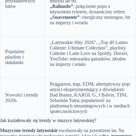
przykładowych
muzyki lat 90.
hitów
„Bailando”
: połączenie popu z
latynoskim rytmem, dynamiczny refren
„Suavemente”
: energiczny merengue, hit
na imprezy i wesela
„Latynoskie Hity 2026”, „Top 40 Latino
Caliente: Ultimate Collection”, playlisty
Popularne
Caliente i Latin Love na Spotify, Deezer,
playlisty i
YouTube; mieszanka gatunków, idealne
składanki
na imprezy i relaks
Reggaeton, trap, EDM, alternatywny pop;
artyści eksperymentujący z dźwiękiem:
Nowości i trendy
Bad Bunny, KAROL G, J Balvin, TINI,
2020s
Sebastián Yatra; popularność na
platformach streamingowych i w mediach
społecznościowych
Jak kształtowały się trendy w muzyce latynoskiej?
Muzyczne trendy latynoskie
ewoluowały na przestrzeni lat. Na
początku dominowały tradycyjne gatunki, takie jak
salsa
,
merengue