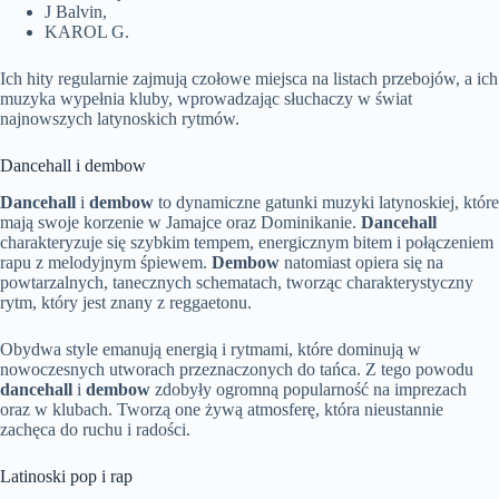
J Balvin,
KAROL G.
Ich hity regularnie zajmują czołowe miejsca na listach przebojów, a ich
muzyka wypełnia kluby, wprowadzając słuchaczy w świat
najnowszych latynoskich rytmów.
Dancehall i dembow
Dancehall
i
dembow
to dynamiczne gatunki muzyki latynoskiej, które
mają swoje korzenie w Jamajce oraz Dominikanie.
Dancehall
charakteryzuje się szybkim tempem, energicznym bitem i połączeniem
rapu z melodyjnym śpiewem.
Dembow
natomiast opiera się na
powtarzalnych, tanecznych schematach, tworząc charakterystyczny
rytm, który jest znany z reggaetonu.
Obydwa style emanują energią i rytmami, które dominują w
nowoczesnych utworach przeznaczonych do tańca. Z tego powodu
dancehall
i
dembow
zdobyły ogromną popularność na imprezach
oraz w klubach. Tworzą one żywą atmosferę, która nieustannie
zachęca do ruchu i radości.
Latinoski pop i rap