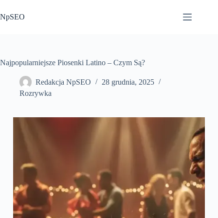
Przejdź
do
NpSEO
treści
Najpopularniejsze Piosenki Latino – Czym Są?
Redakcja NpSEO
28 grudnia, 2025
Rozrywka