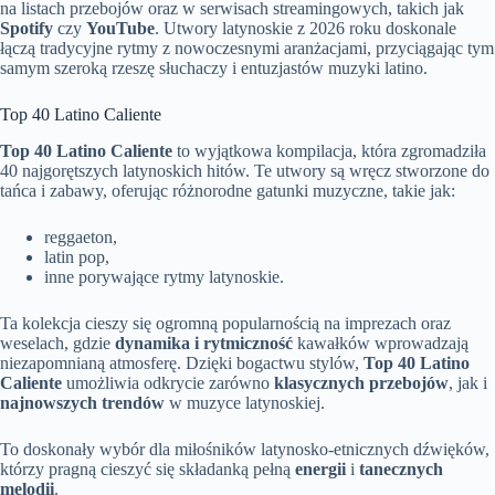
na listach przebojów oraz w serwisach streamingowych, takich jak
Spotify
czy
YouTube
. Utwory latynoskie z 2026 roku doskonale
łączą tradycyjne rytmy z nowoczesnymi aranżacjami, przyciągając tym
samym szeroką rzeszę słuchaczy i entuzjastów muzyki latino.
Top 40 Latino Caliente
Top 40 Latino Caliente
to wyjątkowa kompilacja, która zgromadziła
40 najgorętszych latynoskich hitów. Te utwory są wręcz stworzone do
tańca i zabawy, oferując różnorodne gatunki muzyczne, takie jak:
reggaeton,
latin pop,
inne porywające rytmy latynoskie.
Ta kolekcja cieszy się ogromną popularnością na imprezach oraz
weselach, gdzie
dynamika i rytmiczność
kawałków wprowadzają
niezapomnianą atmosferę. Dzięki bogactwu stylów,
Top 40 Latino
Caliente
umożliwia odkrycie zarówno
klasycznych przebojów
, jak i
najnowszych trendów
w muzyce latynoskiej.
To doskonały wybór dla miłośników latynosko-etnicznych dźwięków,
którzy pragną cieszyć się składanką pełną
energii
i
tanecznych
melodii
.