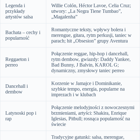
Legenda i
Willie Colón, Héctor Lavoe, Celia Cruz;
przykłady
utwory: „La Negra Tiene Tumbao”,
artystów salsa
„Magalenha”
Romantyczne teksty, wpływy bolera i
Bachata – cechy i
merengue, gitara, rytm perkusji, taniec w
popularność
parach; hit „Obsesion” grupy Aventura
Połączenie reggae, hip-hop i dancehall,
Reggaeton i
rytm dembow, gwiazdy: Daddy Yankee,
perreo
Bad Bunny, J Balvin, KAROL G;
dynamiczny, zmysłowy taniec perreo
Korzenie w Jamajce i Dominikanie,
Dancehall i
szybkie tempo, energia, popularne na
dembow
imprezach i w klubach
Połączenie melodyjności z nowoczesnymi
Latynoski pop i
brzmieniami, artyści: Shakira, Enrique
rap
Iglesias, Pitbull; rosnąca popularność na
świecie
Tradycyjne gatunki: salsa, merengue,