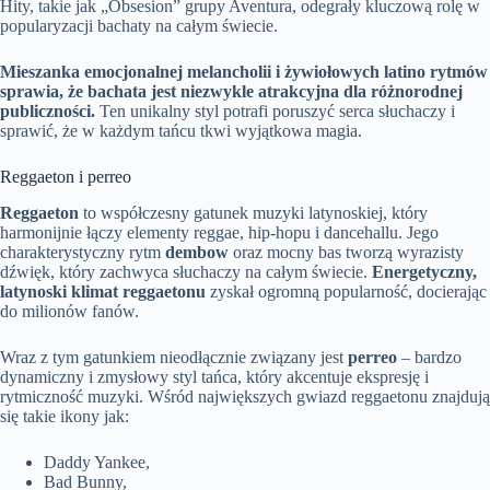
Hity, takie jak „Obsesion” grupy Aventura, odegrały kluczową rolę w
popularyzacji bachaty na całym świecie.
Mieszanka emocjonalnej melancholii i żywiołowych latino rytmów
sprawia, że bachata jest niezwykle atrakcyjna dla różnorodnej
publiczności.
Ten unikalny styl potrafi poruszyć serca słuchaczy i
sprawić, że w każdym tańcu tkwi wyjątkowa magia.
Reggaeton i perreo
Reggaeton
to współczesny gatunek muzyki latynoskiej, który
harmonijnie łączy elementy reggae, hip-hopu i dancehallu. Jego
charakterystyczny rytm
dembow
oraz mocny bas tworzą wyrazisty
dźwięk, który zachwyca słuchaczy na całym świecie.
Energetyczny,
latynoski klimat reggaetonu
zyskał ogromną popularność, docierając
do milionów fanów.
Wraz z tym gatunkiem nieodłącznie związany jest
perreo
– bardzo
dynamiczny i zmysłowy styl tańca, który akcentuje ekspresję i
rytmiczność muzyki. Wśród największych gwiazd reggaetonu znajdują
się takie ikony jak:
Daddy Yankee,
Bad Bunny,