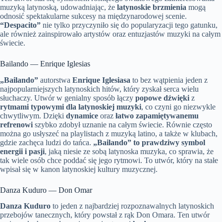
muzyką latynoską, udowadniając, że
latynoskie brzmienia
mogą
odnosić spektakularne sukcesy na międzynarodowej scenie.
“Despacito”
nie tylko przyczyniło się do popularyzacji tego gatunku,
ale również zainspirowało artystów oraz entuzjastów muzyki na całym
świecie.
Bailando — Enrique Iglesias
„Bailando”
autorstwa
Enrique Iglesiasa
to bez wątpienia jeden z
najpopularniejszych latynoskich hitów, który zyskał serca wielu
słuchaczy. Utwór w genialny sposób łączy
popowe dźwięki
z
rytmami typowymi dla latynoskiej muzyki
, co czyni go niezwykle
chwytliwym. Dzięki
dynamice
oraz
łatwo zapamiętywanemu
refrenowi
szybko zdobył uznanie na całym świecie. Równie często
można go usłyszeć na playlistach z muzyką latino, a także w klubach,
gdzie zachęca ludzi do tańca.
„Bailando” to prawdziwy symbol
energii i pasji
, jaką niesie ze sobą latynoska muzyka, co sprawia, że
tak wiele osób chce poddać się jego rytmowi. To utwór, który na stałe
wpisał się w kanon latynoskiej kultury muzycznej.
Danza Kuduro — Don Omar
Danza Kuduro
to jeden z najbardziej rozpoznawalnych latynoskich
przebojów tanecznych, który powstał z rąk Don Omara. Ten utwór