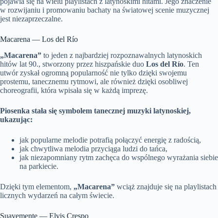
pojawia się na wielu playlistach z latynoskimi hitami. Jego znaczenie
w rozwijaniu i promowaniu bachaty na światowej scenie muzycznej
jest niezaprzeczalne.
Macarena — Los del Río
„Macarena”
to jeden z najbardziej rozpoznawalnych latynoskich
hitów lat 90., stworzony przez hiszpańskie duo
Los del Río
. Ten
utwór zyskał ogromną popularność nie tylko dzięki swojemu
prostemu, tanecznemu rytmowi, ale również dzięki osobliwej
choreografii, która wpisała się w każdą imprezę.
Piosenka stała się symbolem tanecznej muzyki latynoskiej,
ukazując:
jak popularne melodie potrafią połączyć energię z radością,
jak chwytliwa melodia przyciąga ludzi do tańca,
jak niezapomniany rytm zachęca do wspólnego wyrażania siebie
na parkiecie.
Dzięki tym elementom,
„Macarena”
wciąż znajduje się na playlistach
licznych wydarzeń na całym świecie.
Suavemente — Elvis Crespo