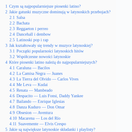
1
Czym są najpopularniejsze piosenki latino?
2
Jakie gatunki muzyczne dominują w latynoskich przebojach?
2.1
Salsa
2.2
Bachata
2.3
Reggaeton i perreo
2.4
Dancehall i dembow
2.5
Latinoski pop i rap
3
Jak kształtowały się trendy w muzyce latynoskiej?
3.1
Początki popularności latynoskich hitów
3.2
Współczesne nowości latynoskie
4
Które piosenki latino należą do najpopularniejszych?
4.1
Caraluna — Bacilos
4.2
La Camisa Negra — Juanes
4.3
La Tierra del Olvido — Carlos Vives
4.4
Me Leva — Kudai
4.5
Renata — Mambeado
4.6
Despacito — Luis Fonsi, Daddy Yankee
4.7
Bailando — Enrique Iglesias
4.8
Danza Kuduro — Don Omar
4.9
Obsesion — Aventura
4.10
Macarena — Los del Río
4.11
Suavemente — Elvis Crespo
5
Jakie są największe latynoskie składanki i playlisty?