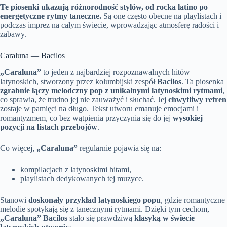
Te piosenki ukazują różnorodność stylów, od rocka latino po
energetyczne rytmy taneczne.
Są one często obecne na playlistach i
podczas imprez na całym świecie, wprowadzając atmosferę radości i
zabawy.
Caraluna — Bacilos
„Caraluna”
to jeden z najbardziej rozpoznawalnych hitów
latynoskich, stworzony przez kolumbijski zespół
Bacilos
. Ta piosenka
zgrabnie łączy melodczny pop z unikalnymi latynoskimi rytmami
,
co sprawia, że trudno jej nie zauważyć i słuchać. Jej
chwytliwy refren
zostaje w pamięci na długo. Tekst utworu emanuje emocjami i
romantyzmem, co bez wątpienia przyczynia się do jej
wysokiej
pozycji na listach przebojów
.
Co więcej,
„Caraluna”
regularnie pojawia się na:
kompilacjach z latynoskimi hitami,
playlistach dedykowanych tej muzyce.
Stanowi
doskonały przykład latynoskiego popu
, gdzie romantyczne
melodie spotykają się z tanecznymi rytmami. Dzięki tym cechom,
„Caraluna”
Bacilos
stało się prawdziwą
klasyką w świecie