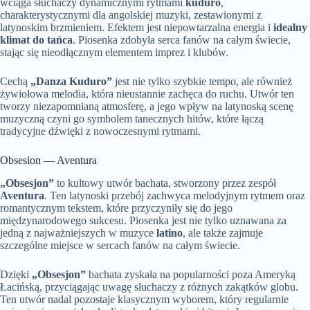
wciąga słuchaczy dynamicznymi rytmami
kuduro
,
charakterystycznymi dla angolskiej muzyki, zestawionymi z
latynoskim brzmieniem. Efektem jest niepowtarzalna energia i
idealny
klimat do tańca
. Piosenka zdobyła serca fanów na całym świecie,
stając się nieodłącznym elementem imprez i klubów.
Cechą
„Danza Kuduro”
jest nie tylko szybkie tempo, ale również
żywiołowa melodia, która nieustannie zachęca do ruchu. Utwór ten
tworzy niezapomnianą atmosferę, a jego wpływ na latynoską scenę
muzyczną czyni go symbolem tanecznych hitów, które łączą
tradycyjne dźwięki z nowoczesnymi rytmami.
Obsesion — Aventura
„Obsesjon”
to kultowy utwór bachata, stworzony przez zespół
Aventura
. Ten latynoski przebój zachwyca melodyjnym rytmem oraz
romantycznym tekstem, które przyczyniły się do jego
międzynarodowego sukcesu. Piosenka jest nie tylko uznawana za
jedną z najważniejszych w muzyce
latino
, ale także zajmuje
szczególne miejsce w sercach fanów na całym świecie.
Dzięki
„Obsesjon”
bachata zyskała na popularności poza Ameryką
Łacińską, przyciągając uwagę słuchaczy z różnych zakątków globu.
Ten utwór nadal pozostaje klasycznym wyborem, który regularnie