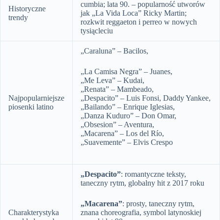
cumbia; lata 90. – popularność utworów
Historyczne
jak „La Vida Loca” Ricky Martin;
trendy
rozkwit reggaeton i perreo w nowych
tysiącleciu
„Caraluna” – Bacilos,
„La Camisa Negra” – Juanes,
„Me Leva” – Kudai,
„Renata” – Mambeado,
Najpopularniejsze
„Despacito” – Luis Fonsi, Daddy Yankee,
piosenki latino
„Bailando” – Enrique Iglesias,
„Danza Kuduro” – Don Omar,
„Obsesion” – Aventura,
„Macarena” – Los del Río,
„Suavemente” – Elvis Crespo
„Despacito”
: romantyczne teksty,
taneczny rytm, globalny hit z 2017 roku
„Macarena”
: prosty, taneczny rytm,
Charakterystyka
znana choreografia, symbol latynoskiej