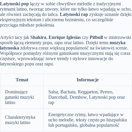
Latynoski pop
łączy w sobie chwytliwe melodie z tradycyjnymi
rytmami latino, tworząc utwory, które nie tylko łatwo wpadają w ucho,
ale również zachęcają do tańca.
Latynoski rap
zyskuje uznanie dzięki
ekspresyjnym tekstom i ulicznemu brzmieniu, co szczególnie
przyciąga młodsze pokolenia.
Artyści tacy jak
Shakira
,
Enrique Iglesias
czy
Pitbull
w mistrzowski
sposób łączą elementy popu, rapu oraz latino. Dzięki temu
muzyka
latynoska
zdobywa coraz większą popularność na światowej scenie.
Współprace pomiędzy różnymi gatunkami muzycznymi stają się coraz
częstsze, wprowadzając nowe trendy i stylowe innowacje do
latynoskiego popu oraz rapu.
Temat
Informacje
Dominujące
Salsa, Bachata, Reggaeton, Perreo,
gatunki muzyki
Dancehall, Dembow, Latynoski pop oraz
latino
rap
Energetyczne rytmy, łatwo wpadające w
Charakterystyka
ucho melodie, teksty często po hiszpańsku
muzyki latino
lub portugalsku, globalna popularność