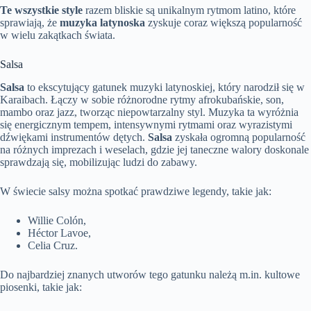
Te wszystkie style
razem bliskie są unikalnym rytmom latino, które
sprawiają, że
muzyka latynoska
zyskuje coraz większą popularność
w wielu zakątkach świata.
Salsa
Salsa
to ekscytujący gatunek muzyki latynoskiej, który narodził się w
Karaibach. Łączy w sobie różnorodne rytmy afrokubańskie, son,
mambo oraz jazz, tworząc niepowtarzalny styl. Muzyka ta wyróżnia
się energicznym tempem, intensywnymi rytmami oraz wyrazistymi
dźwiękami instrumentów dętych.
Salsa
zyskała ogromną popularność
na różnych imprezach i weselach, gdzie jej taneczne walory doskonale
sprawdzają się, mobilizując ludzi do zabawy.
W świecie salsy można spotkać prawdziwe legendy, takie jak:
Willie Colón,
Héctor Lavoe,
Celia Cruz.
Do najbardziej znanych utworów tego gatunku należą m.in. kultowe
piosenki, takie jak: