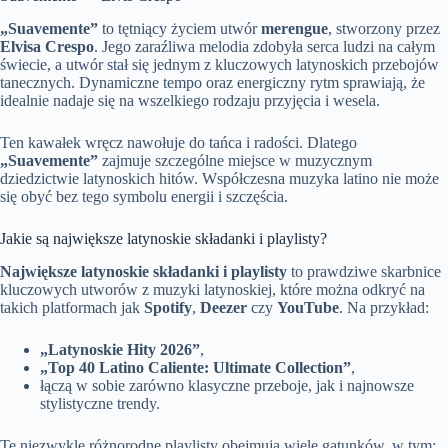
„Suavemente”
to tętniący życiem utwór
merengue
, stworzony przez
Elvisa Crespo
. Jego zaraźliwa melodia zdobyła serca ludzi na całym
świecie, a utwór stał się jednym z kluczowych latynoskich przebojów
tanecznych. Dynamiczne tempo oraz energiczny rytm sprawiają, że
idealnie nadaje się na wszelkiego rodzaju przyjęcia i wesela.
Ten kawałek wręcz nawołuje do tańca i radości. Dlatego
„Suavemente”
zajmuje szczególne miejsce w muzycznym
dziedzictwie latynoskich hitów. Współczesna muzyka latino nie może
się obyć bez tego symbolu energii i szczęścia.
Jakie są największe latynoskie składanki i playlisty?
Największe latynoskie składanki i playlisty
to prawdziwe skarbnice
kluczowych utworów z muzyki latynoskiej, które można odkryć na
takich platformach jak
Spotify
,
Deezer
czy
YouTube
. Na przykład:
„Latynoskie Hity 2026”
,
„Top 40 Latino Caliente: Ultimate Collection”
,
łączą w sobie zarówno klasyczne przeboje, jak i najnowsze
stylistyczne trendy.
Te niezwykle różnorodne playlisty obejmują wiele gatunków, w tym: