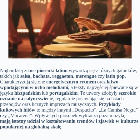
Najbardziej znane
piosenki latino
wywodzą się z różnych gatunków,
takich jak
salsa, bachata, reggaeton, merengue
czy
latin pop
.
Charakteryzują się one
energetycznym rytmem
oraz
łatwo
wpadającymi w ucho melodiami
, a teksty najczęściej śpiewane są w
języku
hiszpańskim
lub
portugalskim
. Te utwory zdobyły
szerokie
uznanie na całym świecie
, regularnie pojawiając się na listach
przebojów oraz licznych imprezach muzycznych.
Przykłady
kultowych hitów
to między innymi „Despacito”, „La Camisa Negra”
czy „Macarena”. Wpływ tych piosenek wykracza poza muzykę –
mają istotny udział w kształtowaniu trendów i zjawisk w kulturze
popularnej na globalną skalę
.