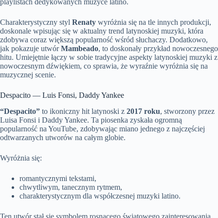
playlistach dedykowanych muzyce latino.
Charakterystyczny styl
Renaty
wyróżnia się na tle innych produkcji,
doskonale wpisując się w aktualny trend latynoskiej muzyki, która
zdobywa coraz większą popularność wśród słuchaczy. Dodatkowo,
jak pokazuje utwór
Mambeado
, to doskonały przykład nowoczesnego
hitu. Umiejętnie łączy w sobie tradycyjne aspekty latynoskiej muzyki z
nowoczesnym dźwiękiem, co sprawia, że wyraźnie wyróżnia się na
muzycznej scenie.
Despacito — Luis Fonsi, Daddy Yankee
“Despacito”
to ikoniczny hit latynoski z
2017 roku
, stworzony przez
Luisa Fonsi i Daddy Yankee. Ta piosenka zyskała ogromną
popularność na YouTube, zdobywając miano jednego z najczęściej
odtwarzanych utworów na całym globie.
Wyróżnia się:
romantycznymi tekstami,
chwytliwym, tanecznym rytmem,
charakterystycznym dla współczesnej muzyki latino.
Ten utwór stał się symbolem rosnącego światowego zainteresowania