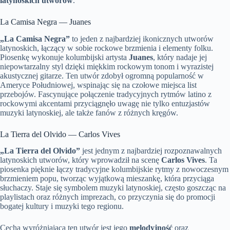
latynoskich utworów
.
La Camisa Negra — Juanes
„La Camisa Negra”
to jeden z najbardziej ikonicznych utworów
latynoskich, łączący w sobie rockowe brzmienia i elementy folku.
Piosenkę wykonuje kolumbijski artysta
Juanes
, który nadaje jej
niepowtarzalny styl dzięki miękkim rockowym tonom i wyrazistej
akustycznej gitarze. Ten utwór zdobył ogromną popularność w
Ameryce Południowej, wspinając się na czołowe miejsca list
przebojów. Fascynujące połączenie tradycyjnych rytmów latino z
rockowymi akcentami przyciągnęło uwagę nie tylko entuzjastów
muzyki latynoskiej, ale także fanów z różnych kręgów.
La Tierra del Olvido — Carlos Vives
„La Tierra del Olvido”
jest jednym z najbardziej rozpoznawalnych
latynoskich utworów, który wprowadził na scenę
Carlos Vives
. Ta
piosenka pięknie łączy tradycyjne kolumbijskie rytmy z nowoczesnym
brzmieniem popu, tworząc wyjątkową mieszankę, która przyciąga
słuchaczy. Staje się symbolem muzyki latynoskiej, często goszcząc na
playlistach oraz różnych imprezach, co przyczynia się do promocji
bogatej kultury i muzyki tego regionu.
Cechą wyróżniającą ten utwór jest jego
melodyjność
oraz