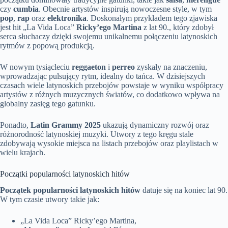
czy
cumbia
. Obecnie artystów inspirują nowoczesne style, w tym
pop
,
rap
oraz
elektronika
. Doskonałym przykładem tego zjawiska
jest hit „La Vida Loca”
Ricky’ego Martina
z lat 90., który zdobył
serca słuchaczy dzięki swojemu unikalnemu połączeniu latynoskich
rytmów z popową produkcją.
W nowym tysiącleciu
reggaeton
i
perreo
zyskały na znaczeniu,
wprowadzając pulsujący rytm, idealny do tańca. W dzisiejszych
czasach wiele latynoskich przebojów powstaje w wyniku współpracy
artystów z różnych muzycznych światów, co dodatkowo wpływa na
globalny zasięg tego gatunku.
Ponadto,
Latin Grammy 2025
ukazują dynamiczny rozwój oraz
różnorodność latynoskiej muzyki. Utwory z tego kręgu stale
zdobywają wysokie miejsca na listach przebojów oraz playlistach w
wielu krajach.
Początki popularności latynoskich hitów
Początek popularności latynoskich hitów
datuje się na koniec lat 90.
W tym czasie utwory takie jak:
„La Vida Loca” Ricky’ego Martina,