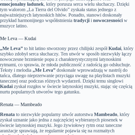
emocjonalny ładunek
, który porusza serca wielu słuchaczy. Dzięki
tym walorom „La Tierra del Olvido” zyskała status jednego z
najważniejszych latynoskich hitów. Ponadto, stanowi doskonały
przykład harmonijnego współistnienia
tradycji
i
nowoczesności
w
muzyce latino.
Me Leva — Kudai
„Me Leva”
to hit latino stworzony przez chilijski zespół
Kudai
, który
szybko zdobył serca słuchaczy. Ten utwór w sposób niezwykły łączy
nowoczesne brzmienie popu z charakterystycznymi latynoskimi
rytmami, co sprawia, że młoda publiczność z radością go odsłuchuje.
Teksty i melodia
„Me Leva”
doskonale wprowadzają w nastrój do
tańca, dlatego nieprzerwanie przyciąga uwagę na playlistach muzyki
tanecznej oraz podczas różnych wydarzeń. Dzięki temu singlowi
Kudai
zyskał rozgłos w świecie latynoskiej muzyki, stając się częścią
nurtu popularnych utworów tego gatunku.
Renata — Mambeado
Renata
to niezwykle popularny utwór autorstwa
Mambeado
, który
zyskał uznanie jako jedna z najczęściej wybieranych piosenek w
świecie latynoskiej muzyki. Jego żywiołowy rytm oraz taneczne
aranżacje sprawiają, że regularnie pojawia się na rozmaitych