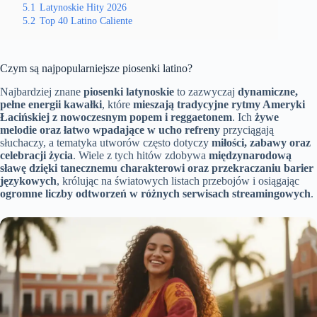
5.1
Latynoskie Hity 2026
5.2
Top 40 Latino Caliente
Czym są najpopularniejsze piosenki latino?
Najbardziej znane
piosenki latynoskie
to zazwyczaj
dynamiczne,
pełne energii kawałki
, które
mieszają tradycyjne rytmy Ameryki
Łacińskiej z nowoczesnym popem i reggaetonem
. Ich
żywe
melodie oraz łatwo wpadające w ucho refreny
przyciągają
słuchaczy, a tematyka utworów często dotyczy
miłości, zabawy oraz
celebracji życia
. Wiele z tych hitów zdobywa
międzynarodową
sławę dzięki tanecznemu charakterowi oraz przekraczaniu barier
językowych
, królując na światowych listach przebojów i osiągając
ogromne liczby odtworzeń w różnych serwisach streamingowych
.