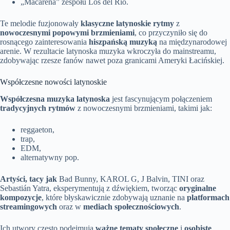
„Macarena” zespołu Los del Río.
Te melodie fuzjonowały
klasyczne latynoskie rytmy
z
nowoczesnymi popowymi brzmieniami
, co przyczyniło się do
rosnącego zainteresowania
hiszpańską muzyką
na międzynarodowej
arenie. W rezultacie latynoska muzyka wkroczyła do mainstreamu,
zdobywając rzesze fanów nawet poza granicami Ameryki Łacińskiej.
Współczesne nowości latynoskie
Współczesna muzyka latynoska
jest fascynującym połączeniem
tradycyjnych rytmów
z nowoczesnymi brzmieniami, takimi jak:
reggaeton,
trap,
EDM,
alternatywny pop.
Artyści, tacy jak
Bad Bunny, KAROL G, J Balvin, TINI oraz
Sebastián Yatra, eksperymentują z dźwiękiem, tworząc
oryginalne
kompozycje
, które błyskawicznie zdobywają uznanie na
platformach
streamingowych
oraz w
mediach społecznościowych
.
Ich utwory często podejmują
ważne tematy społeczne
i
osobiste