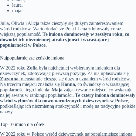
laura,
maja.
Julia, Oliwia i Alicja także cieszyły się dużym zainteresowaniem
wśród rodziców. Warto dodać, że Pola i Lena zdobywały coraz
większą popularność.
Te imiona dominowały w zeszłym roku, co
dowodzi ich niezmiennej atrakcyjności i wzrastającej
popularności w Polsce.
Najpopularniejsze żeńskie imiona
W 2022 roku
Zofia
była najchętniej wybieranym imieniem dla
dziewczynek, zdobywając pierwszą pozycję. Za nią uplasowała się
Zuzanna
, nieustannie ciesząc się dużym uznaniem wśród rodziców.
Na trzecim miejscu znalazła się
Hanna
, co świadczy o wzrastającej
popularności tego imienia.
Maja
zajęła czwarte miejsce, co wskazuje
na jej awans w rankingu popularności.
Te cztery imiona dominowały
wśród wyborów dla nowo narodzonych dziewczynek w Polsce
,
podkreślając ich niezmienną atrakcyjność i modę na tradycyjne polskie
nazwy.
Top 10 imion dla córek
W 2022 roku w Polsce wśród dziewczynek najpopularniejsze imiona