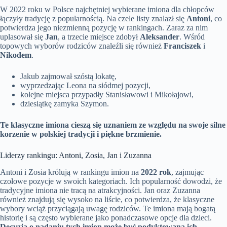
W 2022 roku w Polsce najchętniej wybierane imiona dla chłopców
łączyły tradycję z popularnością. Na czele listy znalazł się
Antoni
, co
potwierdza jego niezmienną pozycję w rankingach. Zaraz za nim
uplasował się
Jan
, a trzecie miejsce zdobył
Aleksander
. Wśród
topowych wyborów rodziców znaleźli się również
Franciszek
i
Nikodem
.
Jakub zajmował szóstą lokatę,
wyprzedzając Leona na siódmej pozycji,
kolejne miejsca przypadły Stanisławowi i Mikołajowi,
dziesiątkę zamyka Szymon.
Te klasyczne imiona cieszą się uznaniem ze względu na swoje silne
korzenie w polskiej tradycji i piękne brzmienie.
Liderzy rankingu: Antoni, Zosia, Jan i Zuzanna
Antoni i Zosia królują w rankingu imion na
2022 rok
, zajmując
czołowe pozycje w swoich kategoriach. Ich popularność dowodzi, że
tradycyjne imiona nie tracą na atrakcyjności. Jan oraz Zuzanna
również znajdują się wysoko na liście, co potwierdza, że klasyczne
wybory wciąż przyciągają uwagę rodziców. Te imiona mają bogatą
historię i są często wybierane jako ponadczasowe opcje dla dzieci.
Decyzja o nadaniu tych imion może być podyktowana ich