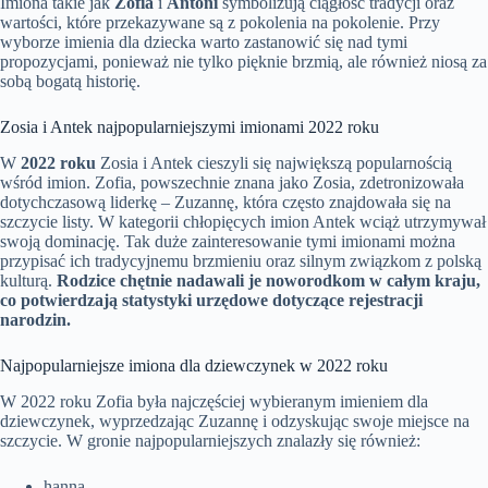
Imiona takie jak
Zofia
i
Antoni
symbolizują ciągłość tradycji oraz
wartości, które przekazywane są z pokolenia na pokolenie. Przy
wyborze imienia dla dziecka warto zastanowić się nad tymi
propozycjami, ponieważ nie tylko pięknie brzmią, ale również niosą za
sobą bogatą historię.
Zosia i Antek najpopularniejszymi imionami 2022 roku
W
2022 roku
Zosia i Antek cieszyli się największą popularnością
wśród imion. Zofia, powszechnie znana jako Zosia, zdetronizowała
dotychczasową liderkę – Zuzannę, która często znajdowała się na
szczycie listy. W kategorii chłopięcych imion Antek wciąż utrzymywał
swoją dominację. Tak duże zainteresowanie tymi imionami można
przypisać ich tradycyjnemu brzmieniu oraz silnym związkom z polską
kulturą.
Rodzice chętnie nadawali je noworodkom w całym kraju,
co potwierdzają statystyki urzędowe dotyczące rejestracji
narodzin.
Najpopularniejsze imiona dla dziewczynek w 2022 roku
W 2022 roku Zofia była najczęściej wybieranym imieniem dla
dziewczynek, wyprzedzając Zuzannę i odzyskując swoje miejsce na
szczycie. W gronie najpopularniejszych znalazły się również:
hanna,