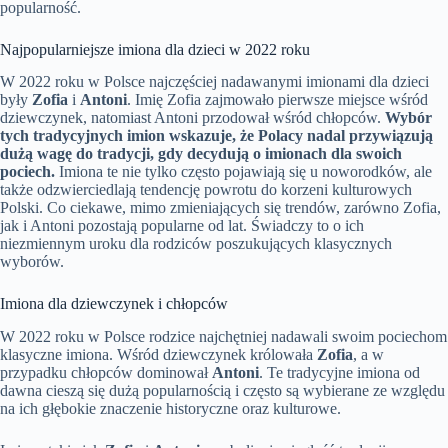
popularność.
Najpopularniejsze imiona dla dzieci w 2022 roku
W 2022 roku w Polsce najczęściej nadawanymi imionami dla dzieci
były
Zofia
i
Antoni
. Imię Zofia zajmowało pierwsze miejsce wśród
dziewczynek, natomiast Antoni przodował wśród chłopców.
Wybór
tych tradycyjnych imion wskazuje, że Polacy nadal przywiązują
dużą wagę do tradycji, gdy decydują o imionach dla swoich
pociech.
Imiona te nie tylko często pojawiają się u noworodków, ale
także odzwierciedlają tendencję powrotu do korzeni kulturowych
Polski. Co ciekawe, mimo zmieniających się trendów, zarówno Zofia,
jak i Antoni pozostają popularne od lat. Świadczy to o ich
niezmiennym uroku dla rodziców poszukujących klasycznych
wyborów.
Imiona dla dziewczynek i chłopców
W 2022 roku w Polsce rodzice najchętniej nadawali swoim pociechom
klasyczne imiona. Wśród dziewczynek królowała
Zofia
, a w
przypadku chłopców dominował
Antoni
. Te tradycyjne imiona od
dawna cieszą się dużą popularnością i często są wybierane ze względu
na ich głębokie znaczenie historyczne oraz kulturowe.