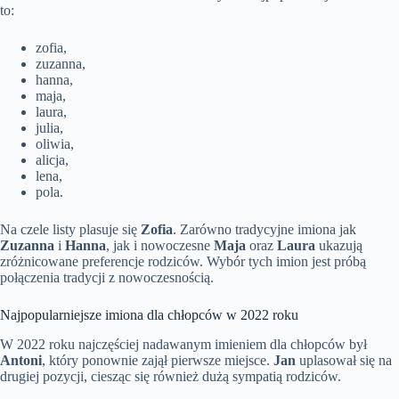
to:
zofia,
zuzanna,
hanna,
maja,
laura,
julia,
oliwia,
alicja,
lena,
pola.
Na czele listy plasuje się
Zofia
. Zarówno tradycyjne imiona jak
Zuzanna
i
Hanna
, jak i nowoczesne
Maja
oraz
Laura
ukazują
zróżnicowane preferencje rodziców. Wybór tych imion jest próbą
połączenia tradycji z nowoczesnością.
Najpopularniejsze imiona dla chłopców w 2022 roku
W 2022 roku najczęściej nadawanym imieniem dla chłopców był
Antoni
, który ponownie zajął pierwsze miejsce.
Jan
uplasował się na
drugiej pozycji, ciesząc się również dużą sympatią rodziców.