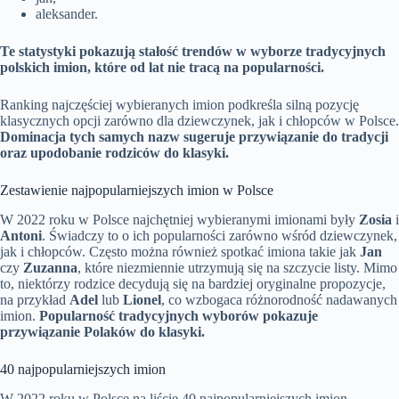
aleksander.
Te statystyki pokazują stałość trendów w wyborze tradycyjnych
polskich imion, które od lat nie tracą na popularności.
Ranking najczęściej wybieranych imion podkreśla silną pozycję
klasycznych opcji zarówno dla dziewczynek, jak i chłopców w Polsce.
Dominacja tych samych nazw sugeruje przywiązanie do tradycji
oraz upodobanie rodziców do klasyki.
Zestawienie najpopularniejszych imion w Polsce
W 2022 roku w Polsce najchętniej wybieranymi imionami były
Zosia
i
Antoni
. Świadczy to o ich popularności zarówno wśród dziewczynek,
jak i chłopców. Często można również spotkać imiona takie jak
Jan
czy
Zuzanna
, które niezmiennie utrzymują się na szczycie listy. Mimo
to, niektórzy rodzice decydują się na bardziej oryginalne propozycje,
na przykład
Adel
lub
Lionel
, co wzbogaca różnorodność nadawanych
imion.
Popularność tradycyjnych wyborów pokazuje
przywiązanie Polaków do klasyki.
40 najpopularniejszych imion
W 2022 roku w Polsce na liście 40 najpopularniejszych imion