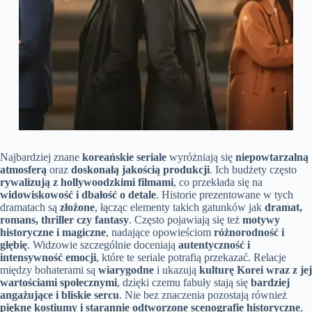
Najbardziej znane
koreańskie seriale
wyróżniają się
niepowtarzalną
atmosferą
oraz
doskonałą jakością produkcji
. Ich budżety często
rywalizują z hollywoodzkimi filmami
, co przekłada się na
widowiskowość i dbałość o detale
. Historie prezentowane w tych
dramatach są
złożone
, łącząc elementy takich gatunków jak
dramat,
romans, thriller czy fantasy
. Często pojawiają się też
motywy
historyczne i magiczne
, nadające opowieściom
różnorodność i
głębię
. Widzowie szczególnie doceniają
autentyczność i
intensywność emocji
, które te seriale potrafią przekazać. Relacje
między bohaterami są
wiarygodne
i ukazują
kulturę Korei wraz z jej
wartościami społecznymi
, dzięki czemu fabuły stają się
bardziej
angażujące i bliskie sercu
. Nie bez znaczenia pozostają również
piękne kostiumy i starannie odtworzone scenografie historyczne
,