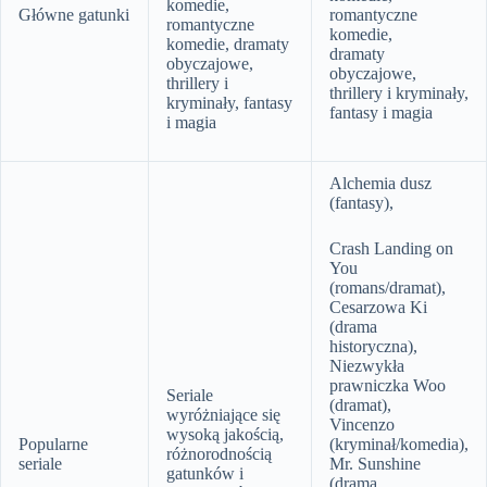
komedie,
Główne gatunki
romantyczne
romantyczne
komedie,
komedie, dramaty
dramaty
obyczajowe,
obyczajowe,
thrillery i
thrillery i kryminały,
kryminały, fantasy
fantasy i magia
i magia
Alchemia dusz
(fantasy),
Crash Landing on
You
(romans/dramat),
Cesarzowa Ki
(drama
historyczna),
Niezwykła
prawniczka Woo
Seriale
(dramat),
wyróżniające się
Vincenzo
wysoką jakością,
Popularne
(kryminał/komedia),
różnorodnością
seriale
Mr. Sunshine
gatunków i
(drama