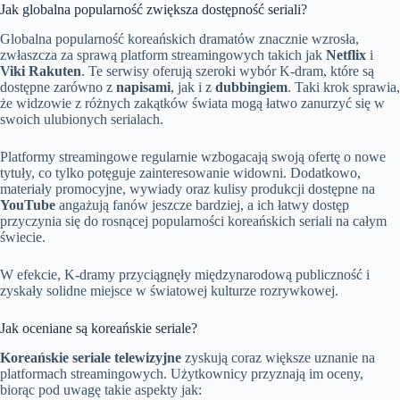
Jak globalna popularność zwiększa dostępność seriali?
Globalna popularność koreańskich dramatów znacznie wzrosła,
zwłaszcza za sprawą platform streamingowych takich jak
Netflix
i
Viki Rakuten
. Te serwisy oferują szeroki wybór K-dram, które są
dostępne zarówno z
napisami
, jak i z
dubbingiem
. Taki krok sprawia,
że widzowie z różnych zakątków świata mogą łatwo zanurzyć się w
swoich ulubionych serialach.
Platformy streamingowe regularnie wzbogacają swoją ofertę o nowe
tytuły, co tylko potęguje zainteresowanie widowni. Dodatkowo,
materiały promocyjne, wywiady oraz kulisy produkcji dostępne na
YouTube
angażują fanów jeszcze bardziej, a ich łatwy dostęp
przyczynia się do rosnącej popularności koreańskich seriali na całym
świecie.
W efekcie, K-dramy przyciągnęły międzynarodową publiczność i
zyskały solidne miejsce w światowej kulturze rozrywkowej.
Jak oceniane są koreańskie seriale?
Koreańskie seriale telewizyjne
zyskują coraz większe uznanie na
platformach streamingowych. Użytkownicy przyznają im oceny,
biorąc pod uwagę takie aspekty jak: