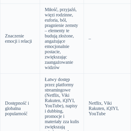
Miłość, przyjaźń,
więzi rodzinne,
euforia, ból,
pragnienie zemsty
– elementy te
Znaczenie
budują złożone,
–
emocji i relacji
angażujące
emocjonalnie
postacie,
zwiększając
zaangażowanie
widzów
Łatwy dostęp
przez platformy
streamingowe
(Netflix, Viki
Rakuten, iQIYI,
Dostępność i
Netflix, Viki
YouTube), napisy
globalna
Rakuten, iQIYI,
i dubbing,
popularność
YouTube
promocje i
materiały zza kulis
zwiększają