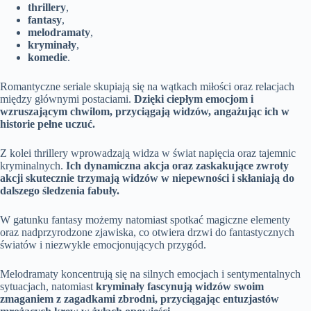
thrillery
,
fantasy
,
melodramaty
,
kryminały
,
komedie
.
Romantyczne seriale skupiają się na wątkach miłości oraz relacjach
między głównymi postaciami.
Dzięki ciepłym emocjom i
wzruszającym chwilom, przyciągają widzów, angażując ich w
historie pełne uczuć.
Z kolei thrillery wprowadzają widza w świat napięcia oraz tajemnic
kryminalnych.
Ich dynamiczna akcja oraz zaskakujące zwroty
akcji skutecznie trzymają widzów w niepewności i skłaniają do
dalszego śledzenia fabuły.
W gatunku fantasy możemy natomiast spotkać magiczne elementy
oraz nadprzyrodzone zjawiska, co otwiera drzwi do fantastycznych
światów i niezwykle emocjonujących przygód.
Melodramaty koncentrują się na silnych emocjach i sentymentalnych
sytuacjach, natomiast
kryminały fascynują widzów swoim
zmaganiem z zagadkami zbrodni, przyciągając entuzjastów