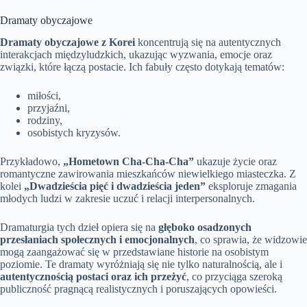
Dramaty obyczajowe
Dramaty obyczajowe z Korei
koncentrują się na autentycznych
interakcjach międzyludzkich, ukazując wyzwania, emocje oraz
związki, które łączą postacie. Ich fabuły często dotykają tematów:
miłości,
przyjaźni,
rodziny,
osobistych kryzysów.
Przykładowo,
„Hometown Cha-Cha-Cha”
ukazuje życie oraz
romantyczne zawirowania mieszkańców niewielkiego miasteczka. Z
kolei
„Dwadzieścia pięć i dwadzieścia jeden”
eksploruje zmagania
młodych ludzi w zakresie uczuć i relacji interpersonalnych.
Dramaturgia tych dzieł opiera się na
głęboko osadzonych
przesłaniach społecznych i emocjonalnych
, co sprawia, że widzowie
mogą zaangażować się w przedstawiane historie na osobistym
poziomie. Te dramaty wyróżniają się nie tylko naturalnością, ale i
autentycznością postaci oraz ich przeżyć
, co przyciąga szeroką
publiczność pragnącą realistycznych i poruszających opowieści.