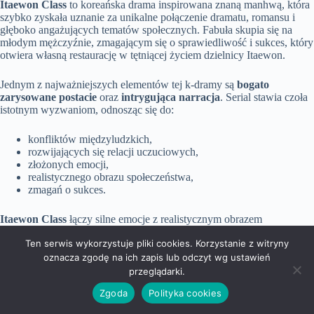
Itaewon Class
to koreańska drama inspirowana znaną manhwą, która
szybko zyskała uznanie za unikalne połączenie dramatu, romansu i
głęboko angażujących tematów społecznych. Fabuła skupia się na
młodym mężczyźnie, zmagającym się o sprawiedliwość i sukces, który
otwiera własną restaurację w tętniącej życiem dzielnicy Itaewon.
Jednym z najważniejszych elementów tej k-dramy są
bogato
zarysowane postacie
oraz
intrygująca narracja
. Serial stawia czoła
istotnym wyzwaniom, odnosząc się do:
konfliktów międzyludzkich,
rozwijających się relacji uczuciowych,
złożonych emocji,
realistycznego obrazu społeczeństwa,
zmagań o sukces.
Itaewon Class
łączy silne emocje z realistycznym obrazem
dzisiejszego społeczeństwa, co przyczyniło się do jego ogromnej
Ten serwis wykorzystuje pliki cookies. Korzystanie z witryny
popularności oraz pozytywnej reakcji ze strony widzów, którzy
zachwycają się koreańskimi produkcjami.
oznacza zgodę na ich zapis lub odczyt wg ustawień
przeglądarki.
King the Land
Zgoda
Polityka cookies
„King the Land”
to koreański serial, który łączy
elementy romansu