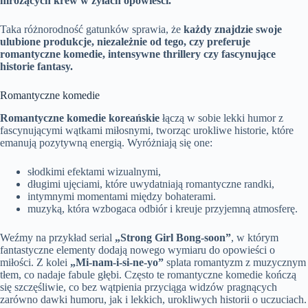
mrożących krew w żyłach opowieści.
Taka różnorodność gatunków sprawia, że
każdy znajdzie swoje
ulubione produkcje, niezależnie od tego, czy preferuje
romantyczne komedie, intensywne thrillery czy fascynujące
historie fantasy.
Romantyczne komedie
Romantyczne komedie koreańskie
łączą w sobie lekki humor z
fascynującymi wątkami miłosnymi, tworząc urokliwe historie, które
emanują pozytywną energią. Wyróżniają się one:
słodkimi efektami wizualnymi,
długimi ujęciami, które uwydatniają romantyczne randki,
intymnymi momentami między bohaterami.
muzyką, która wzbogaca odbiór i kreuje przyjemną atmosferę.
Weźmy na przykład serial
„Strong Girl Bong-soon”
, w którym
fantastyczne elementy dodają nowego wymiaru do opowieści o
miłości. Z kolei
„Mi-nam-i-si-ne-yo”
splata romantyzm z muzycznym
tłem, co nadaje fabule głębi. Często te romantyczne komedie kończą
się szczęśliwie, co bez wątpienia przyciąga widzów pragnących
zarówno dawki humoru, jak i lekkich, urokliwych historii o uczuciach.