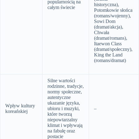
popularnością na
historyczna),
całym świecie
Potomkowie słońca
(romans/wojenny),
Sowi Dom
(dramat/akcja),
Chwała
(dramat/romans),
Itaewon Class
(dramat/społeczny),
King the Land
(romans/dramat)
Silne wartości
rodzinne, tradycje,
normy społeczne,
autentyczne
ukazanie języka,
Wpływ kultury
ubioru i muzyki,
–
koreańskiej
które tworzą
niepowtarzalny
klimat i wpływają
na fabułę oraz
postacie