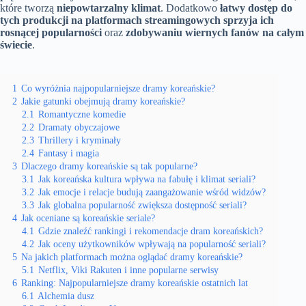
które tworzą
niepowtarzalny klimat
. Dodatkowo
łatwy dostęp do
tych produkcji na platformach streamingowych sprzyja ich
rosnącej popularności
oraz
zdobywaniu wiernych fanów na całym
świecie
.
1
Co wyróżnia najpopularniejsze dramy koreańskie?
2
Jakie gatunki obejmują dramy koreańskie?
2.1
Romantyczne komedie
2.2
Dramaty obyczajowe
2.3
Thrillery i kryminały
2.4
Fantasy i magia
3
Dlaczego dramy koreańskie są tak popularne?
3.1
Jak koreańska kultura wpływa na fabułę i klimat seriali?
3.2
Jak emocje i relacje budują zaangażowanie wśród widzów?
3.3
Jak globalna popularność zwiększa dostępność seriali?
4
Jak oceniane są koreańskie seriale?
4.1
Gdzie znaleźć rankingi i rekomendacje dram koreańskich?
4.2
Jak oceny użytkowników wpływają na popularność seriali?
5
Na jakich platformach można oglądać dramy koreańskie?
5.1
Netflix, Viki Rakuten i inne popularne serwisy
6
Ranking: Najpopularniejsze dramy koreańskie ostatnich lat
6.1
Alchemia dusz