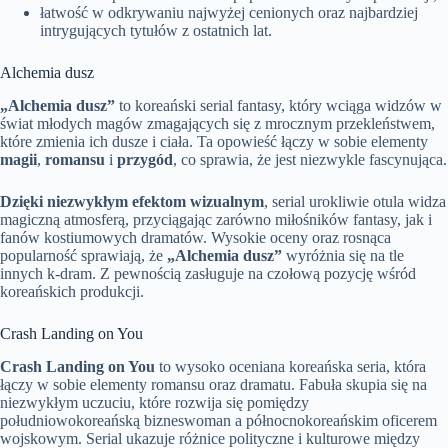
łatwość w odkrywaniu najwyżej cenionych oraz najbardziej
intrygujących tytułów z ostatnich lat.
Alchemia dusz
„Alchemia dusz”
to koreański serial fantasy, który wciąga widzów w
świat młodych magów zmagających się z mrocznym przekleństwem,
które zmienia ich dusze i ciała. Ta opowieść łączy w sobie elementy
magii
,
romansu
i
przygód
, co sprawia, że jest niezwykle fascynująca.
Dzięki niezwykłym efektom wizualnym
, serial urokliwie otula widza
magiczną atmosferą, przyciągając zarówno miłośników fantasy, jak i
fanów kostiumowych dramatów. Wysokie oceny oraz rosnąca
popularność sprawiają, że
„Alchemia dusz”
wyróżnia się na tle
innych k-dram. Z pewnością zasługuje na czołową pozycję wśród
koreańskich produkcji.
Crash Landing on You
Crash Landing on You
to wysoko oceniana koreańska seria, która
łączy w sobie elementy romansu oraz dramatu. Fabuła skupia się na
niezwykłym uczuciu, które rozwija się pomiędzy
południowokoreańską bizneswoman a północnokoreańskim oficerem
wojskowym. Serial ukazuje różnice polityczne i kulturowe między