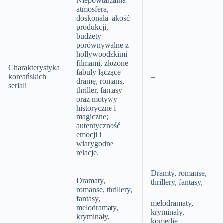
Niepowtarzalna
atmosfera,
doskonała jakość
produkcji,
budżety
porównywalne z
hollywoodzkimi
filmami, złożone
Charakterystyka
fabuły łączące
koreańskich
–
dramę, romans,
seriali
thriller, fantasy
oraz motywy
historyczne i
magiczne;
autentyczność
emocji i
wiarygodne
relacje.
Dramty, romanse,
Dramaty,
thrillery, fantasy,
romanse, thrillery,
fantasy,
melodramaty,
melodramaty,
kryminały,
kryminały,
komedie,