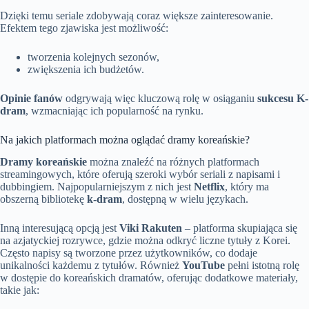
Dzięki temu seriale zdobywają coraz większe zainteresowanie.
Efektem tego zjawiska jest możliwość:
tworzenia kolejnych sezonów,
zwiększenia ich budżetów.
Opinie fanów
odgrywają więc kluczową rolę w osiąganiu
sukcesu K-
dram
, wzmacniając ich popularność na rynku.
Na jakich platformach można oglądać dramy koreańskie?
Dramy koreańskie
można znaleźć na różnych platformach
streamingowych, które oferują szeroki wybór seriali z napisami i
dubbingiem. Najpopularniejszym z nich jest
Netflix
, który ma
obszerną bibliotekę
k-dram
, dostępną w wielu językach.
Inną interesującą opcją jest
Viki Rakuten
– platforma skupiająca się
na azjatyckiej rozrywce, gdzie można odkryć liczne tytuły z Korei.
Często napisy są tworzone przez użytkowników, co dodaje
unikalności każdemu z tytułów. Również
YouTube
pełni istotną rolę
w dostępie do koreańskich dramatów, oferując dodatkowe materiały,
takie jak: