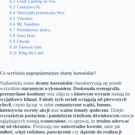
6.2
Crash Landing on You
6.3
Cesarzowa Ki
6.4
Niezwykła prawniczka Woo
6.5
Vincenzo
6.6
Mr. Sunshine
6.7
Potomkowie słońca
6.8
Sowi Dom
6.9
Chwała
6.10
Itaewon class
6.11
King the Land
Co wyróżnia najpopularniejsze dramy koreańskie?
Najbardziej znane
dramy koreańskie
charakteryzują się przede
wszystkim
starannym wykonaniem
.
Doskonała scenografia
,
przemyślane kostiumy
oraz zdjęcia o
kinowym wyrazie
nadają im
wyjątkowy klimat
.
Fabuły tych seriali wciągają od pierwszych
chwil
, często łącząc w sobie
romantyczne wątki, humor,
intensywne zwroty akcji
oraz
ważne tematy społeczne
. Dzięki
wyrazistym postaciom
i
pamiętnym ścieżkom dźwiękowym
emocje
oglądających zostają
wzmocnione
, co sprawia, że
trudno oderwać
się od ekranów
. Poruszają one
uniwersalne kwestie
, takie jak
miłość, więzi rodzinne, poświęcenie
czy
dążenie do realizacji