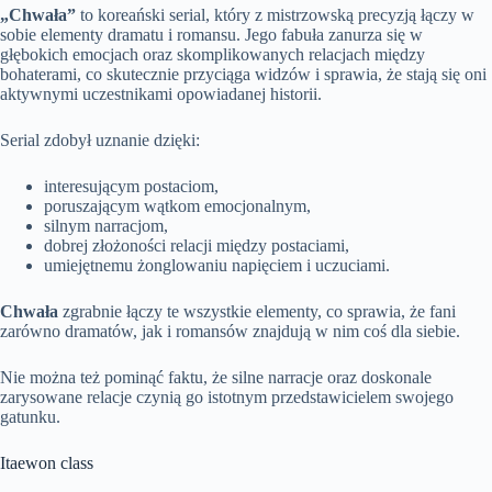
„Chwała”
to koreański serial, który z mistrzowską precyzją łączy w
sobie elementy dramatu i romansu. Jego fabuła zanurza się w
głębokich emocjach oraz skomplikowanych relacjach między
bohaterami, co skutecznie przyciąga widzów i sprawia, że stają się oni
aktywnymi uczestnikami opowiadanej historii.
Serial zdobył uznanie dzięki:
interesującym postaciom,
poruszającym wątkom emocjonalnym,
silnym narracjom,
dobrej złożoności relacji między postaciami,
umiejętnemu żonglowaniu napięciem i uczuciami.
Chwała
zgrabnie łączy te wszystkie elementy, co sprawia, że fani
zarówno dramatów, jak i romansów znajdują w nim coś dla siebie.
Nie można też pominąć faktu, że silne narracje oraz doskonale
zarysowane relacje czynią go istotnym przedstawicielem swojego
gatunku.
Itaewon class