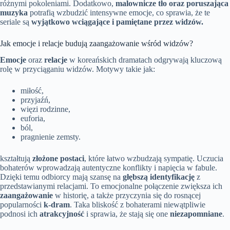
różnymi pokoleniami. Dodatkowo,
malownicze tło oraz poruszająca
muzyka
potrafią wzbudzić intensywne emocje, co sprawia, że te
seriale są
wyjątkowo wciągające i pamiętane przez widzów.
Jak emocje i relacje budują zaangażowanie wśród widzów?
Emocje
oraz
relacje
w koreańskich dramatach odgrywają kluczową
rolę w przyciąganiu widzów. Motywy takie jak:
miłość,
przyjaźń,
więzi rodzinne,
euforia,
ból,
pragnienie zemsty.
kształtują
złożone postaci
, które łatwo wzbudzają sympatię. Uczucia
bohaterów wprowadzają autentyczne konflikty i napięcia w fabule.
Dzięki temu odbiorcy mają szansę na
głębszą identyfikację
z
przedstawianymi relacjami. To emocjonalne połączenie zwiększa ich
zaangażowanie
w historię, a także przyczynia się do rosnącej
popularności
k-dram
. Taka bliskość z bohaterami niewątpliwie
podnosi ich
atrakcyjność
i sprawia, że stają się one
niezapomniane
.