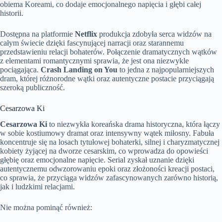
obiema Koreami, co dodaje emocjonalnego napięcia i głębi całej
historii.
Dostępna na platformie
Netflix
produkcja zdobyła serca widzów na
całym świecie dzięki fascynującej narracji oraz starannemu
przedstawieniu relacji bohaterów. Połączenie dramatycznych wątków
z elementami romantycznymi sprawia, że jest ona niezwykle
pociągająca.
Crash Landing on You
to jedna z najpopularniejszych
dram, której różnorodne wątki oraz autentyczne postacie przyciągają
szeroką publiczność.
Cesarzowa Ki
Cesarzowa Ki
to niezwykła koreańska drama historyczna, która łączy
w sobie kostiumowy dramat oraz intensywny wątek miłosny. Fabuła
koncentruje się na losach tytułowej bohaterki, silnej i charyzmatycznej
kobiety żyjącej na dworze cesarskim, co wprowadza do opowieści
głębię oraz emocjonalne napięcie. Serial zyskał uznanie dzięki
autentycznemu odwzorowaniu epoki oraz złożoności kreacji postaci,
co sprawia, że przyciąga widzów zafascynowanych zarówno historią,
jak i ludzkimi relacjami.
Nie można pominąć również: