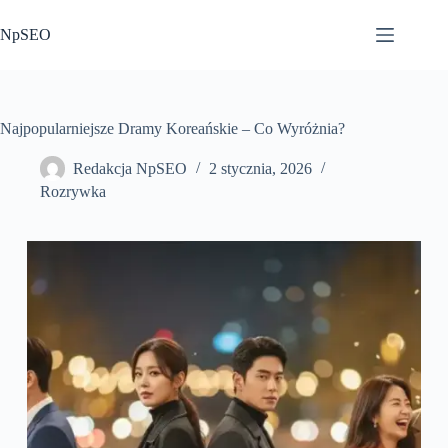
Przejdź
do
NpSEO
treści
Najpopularniejsze Dramy Koreańskie – Co Wyróżnia?
Redakcja NpSEO
2 stycznia, 2026
Rozrywka