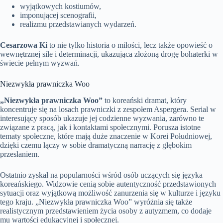
wyjątkowych kostiumów,
imponującej scenografii,
realizmu przedstawianych wydarzeń.
Cesarzowa Ki
to nie tylko historia o miłości, lecz także opowieść o
wewnętrznej sile i determinacji, ukazująca złożoną drogę bohaterki w
świecie pełnym wyzwań.
Niezwykła prawniczka Woo
„Niezwykła prawniczka Woo”
to koreański dramat, który
koncentruje się na losach prawniczki z zespołem Aspergera. Serial w
interesujący sposób ukazuje jej codzienne wyzwania, zarówno te
związane z pracą, jak i kontaktami społecznymi. Porusza istotne
tematy społeczne, które mają duże znaczenie w Korei Południowej,
dzięki czemu łączy w sobie dramatyczną narrację z głębokim
przesłaniem.
Ostatnio zyskał na popularności wśród osób uczących się języka
koreańskiego. Widzowie cenią sobie autentyczność przedstawionych
sytuacji oraz wyjątkową możliwość zanurzenia się w kulturze i języku
tego kraju. „Niezwykła prawniczka Woo” wyróżnia się także
realistycznym przedstawieniem życia osoby z autyzmem, co dodaje
mu wartości edukacyjnej i społecznej.