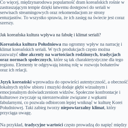
Co więcej, międzynarodowa popularność dram koreańskich rośnie w
zastraszającym tempie dzięki łatwemu dostępowi do seriali w
serwisach streamingowych oraz rekomendacjom ze strony
entuzjastów. To wszystko sprawia, że ich zasięg na świecie jest coraz
szerszy.
Jak koreańska kultura wpływa na fabułę i klimat seriali?
Koreańska kultura Południowa
ma ogromny wpływ na narrację i
klimat koreańskich seriali. W tych produkcjach często można
zauważyć
silne akcenty na wartościach rodzinnych, tradycjach
oraz normach społecznych
, które są tak charakterystyczne dla tego
regionu. Elementy te odgrywają istotną rolę w rozwoju bohaterów
oraz ich relacji.
Język koreański
wprowadza do opowieści autentyczność, a obecność
lokalnych stylów ubioru i muzyki dodaje głębi wizualnym i
emocjonalnym doświadczeniom widzów. Społeczne konfrontacje i
kulturowe zwyczaje są nierozerwalnie związane z wątkami
fabularnymi, co pozwala odbiorcom lepiej wniknąć w kulturę Korei
Południowej. Taki zabieg tworzy
niepowtarzalny klimat
, który
przyciąga uwagę.
Na przykład,
tradycyjne wartości
często prowadzą do napięć między