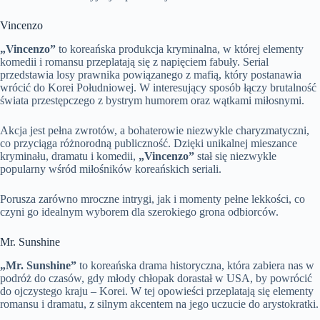
Vincenzo
„Vincenzo”
to koreańska produkcja kryminalna, w której elementy
komedii i romansu przeplatają się z napięciem fabuły. Serial
przedstawia losy prawnika powiązanego z mafią, który postanawia
wrócić do Korei Południowej. W interesujący sposób łączy brutalność
świata przestępczego z bystrym humorem oraz wątkami miłosnymi.
Akcja jest pełna zwrotów, a bohaterowie niezwykle charyzmatyczni,
co przyciąga różnorodną publiczność. Dzięki unikalnej mieszance
kryminału, dramatu i komedii,
„Vincenzo”
stał się niezwykle
popularny wśród miłośników koreańskich seriali.
Porusza zarówno mroczne intrygi, jak i momenty pełne lekkości, co
czyni go idealnym wyborem dla szerokiego grona odbiorców.
Mr. Sunshine
„Mr. Sunshine”
to koreańska drama historyczna, która zabiera nas w
podróż do czasów, gdy młody chłopak dorastał w USA, by powrócić
do ojczystego kraju – Korei. W tej opowieści przeplatają się elementy
romansu i dramatu, z silnym akcentem na jego uczucie do arystokratki.