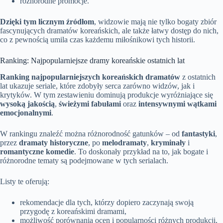
różnorodne promocje.
Dzięki tym licznym źródłom
, widzowie mają nie tylko bogaty zbiór
fascynujących dramatów koreańskich, ale także łatwy dostęp do nich,
co z pewnością umila czas każdemu miłośnikowi tych historii.
Ranking: Najpopularniejsze dramy koreańskie ostatnich lat
Ranking najpopularniejszych koreańskich dramatów
z ostatnich
lat ukazuje seriale, które zdobyły serca zarówno widzów, jak i
krytyków. W tym zestawieniu dominują produkcje wyróżniające się
wysoką jakością
,
świeżymi fabułami
oraz
intensywnymi wątkami
emocjonalnymi
.
W rankingu znaleźć można różnorodność gatunków – od
fantastyki
,
przez
dramaty historyczne
, po
melodramaty
,
kryminały
i
romantyczne komedie
. To doskonały przykład na to, jak bogate i
różnorodne tematy są podejmowane w tych serialach.
Listy te oferują:
rekomendacje dla tych, którzy dopiero zaczynają swoją
przygodę z koreańskimi dramami,
możliwość porównania ocen i popularności różnych produkcji,