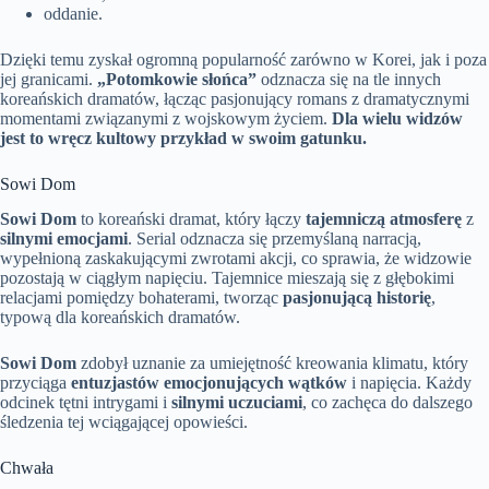
oddanie.
Dzięki temu zyskał ogromną popularność zarówno w Korei, jak i poza
jej granicami.
„Potomkowie słońca”
odznacza się na tle innych
koreańskich dramatów, łącząc pasjonujący romans z dramatycznymi
momentami związanymi z wojskowym życiem.
Dla wielu widzów
jest to wręcz kultowy przykład w swoim gatunku.
Sowi Dom
Sowi Dom
to koreański dramat, który łączy
tajemniczą atmosferę
z
silnymi emocjami
. Serial odznacza się przemyślaną narracją,
wypełnioną zaskakującymi zwrotami akcji, co sprawia, że widzowie
pozostają w ciągłym napięciu. Tajemnice mieszają się z głębokimi
relacjami pomiędzy bohaterami, tworząc
pasjonującą historię
,
typową dla koreańskich dramatów.
Sowi Dom
zdobył uznanie za umiejętność kreowania klimatu, który
przyciąga
entuzjastów emocjonujących wątków
i napięcia. Każdy
odcinek tętni intrygami i
silnymi uczuciami
, co zachęca do dalszego
śledzenia tej wciągającej opowieści.
Chwała