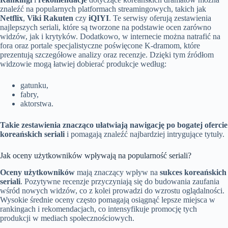
znaleźć na popularnych platformach streamingowych, takich jak
Netflix
,
Viki Rakuten
czy
iQIYI
. Te serwisy oferują zestawienia
najlepszych seriali, które są tworzone na podstawie ocen zarówno
widzów, jak i krytyków. Dodatkowo, w internecie można natrafić na
fora oraz portale specjalistyczne poświęcone K-dramom, które
prezentują szczegółowe analizy oraz recenzje. Dzięki tym źródłom
widzowie mogą łatwiej dobierać produkcje według:
gatunku,
fabry,
aktorstwa.
Takie zestawienia znacząco ułatwiają nawigację po bogatej ofercie
koreańskich seriali
i pomagają znaleźć najbardziej intrygujące tytuły.
Jak oceny użytkowników wpływają na popularność seriali?
Oceny użytkowników
mają znaczący wpływ na
sukces koreańskich
seriali
. Pozytywne recenzje przyczyniają się do budowania zaufania
wśród nowych widzów, co z kolei prowadzi do wzrostu oglądalności.
Wysokie średnie oceny często pomagają osiągnąć lepsze miejsca w
rankingach i rekomendacjach, co intensyfikuje promocję tych
produkcji w mediach społecznościowych.