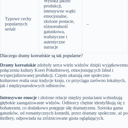
Wysoka jakość
produkcji,
intensywne wątki
emocjonalne,
Typowe cechy
złożone postacie,
popularnych
–
różnorodność
seriali
gatunkowa,
realistyczne i
autentyczne
narracje
Dlaczego dramy koreańskie są tak popularne?
Dramy koreańskie
zdobyły serca wielu widzów dzięki wyjątkowemu
połączeniu kultury Korei Południowej, emocjonujących fabuł i
wyspecjalizowanej produkcji. Często ukazują one społeczno-
kulturowe realia oraz tradycje kraju, co przyciąga zarówno lokalnych,
jak i międzynarodowych odbiorców.
Intensywne emocje
i złożone relacje między postaciami wzbudzają
głębokie zaangażowanie widzów. Odbiorcy chętnie identyfikują się z
bohaterami, co dodatkowo potęguje siłę dramatyzmu. Szeroka gama
gatunków, od romantycznych komedii, przez dramaty społeczne, aż po
thrillery, odpowiada na zróżnicowane gusta oglądających.