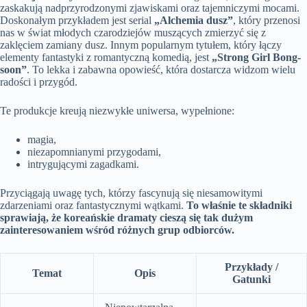
zaskakują nadprzyrodzonymi zjawiskami oraz tajemniczymi mocami.
Doskonałym przykładem jest serial
„Alchemia dusz”
, który przenosi
nas w świat młodych czarodziejów muszących zmierzyć się z
zaklęciem zamiany dusz. Innym popularnym tytułem, który łączy
elementy fantastyki z romantyczną komedią, jest
„Strong Girl Bong-
soon”
. To lekka i zabawna opowieść, która dostarcza widzom wielu
radości i przygód.
Te produkcje kreują niezwykłe uniwersa, wypełnione:
magia,
niezapomnianymi przygodami,
intrygującymi zagadkami.
Przyciągają uwagę tych, którzy fascynują się niesamowitymi
zdarzeniami oraz fantastycznymi wątkami.
To właśnie te składniki
sprawiają, że koreańskie dramaty cieszą się tak dużym
zainteresowaniem wśród różnych grup odbiorców.
Przykłady /
Temat
Opis
Gatunki