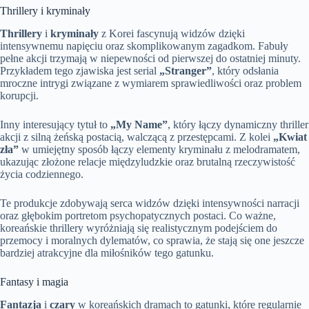
Thrillery i kryminały
Thrillery
i
kryminały
z Korei fascynują widzów dzięki
intensywnemu napięciu oraz skomplikowanym zagadkom. Fabuły
pełne akcji trzymają w niepewności od pierwszej do ostatniej minuty.
Przykładem tego zjawiska jest serial
„Stranger”
, który odsłania
mroczne intrygi związane z wymiarem sprawiedliwości oraz problem
korupcji.
Inny interesujący tytuł to
„My Name”
, który łączy dynamiczny thriller
akcji z silną żeńską postacią, walczącą z przestępcami. Z kolei
„Kwiat
zła”
w umiejętny sposób łączy elementy kryminału z melodramatem,
ukazując złożone relacje międzyludzkie oraz brutalną rzeczywistość
życia codziennego.
Te produkcje zdobywają serca widzów dzięki intensywności narracji
oraz głębokim portretom psychopatycznych postaci. Co ważne,
koreańskie thrillery wyróżniają się realistycznym podejściem do
przemocy i moralnych dylematów, co sprawia, że stają się one jeszcze
bardziej atrakcyjne dla miłośników tego gatunku.
Fantasy i magia
Fantazja
i
czary
w koreańskich dramach to gatunki, które regularnie