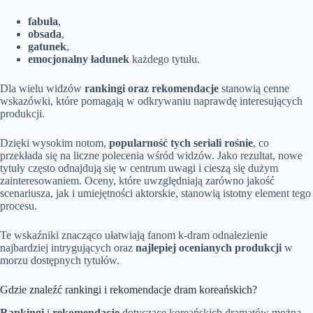
fabuła
,
obsada
,
gatunek
,
emocjonalny ładunek
każdego tytułu.
Dla wielu widzów
rankingi oraz rekomendacje
stanowią cenne
wskazówki, które pomagają w odkrywaniu naprawdę interesujących
produkcji.
Dzięki wysokim notom,
popularność tych seriali rośnie
, co
przekłada się na liczne polecenia wśród widzów. Jako rezultat, nowe
tytuły często odnajdują się w centrum uwagi i cieszą się dużym
zainteresowaniem. Oceny, które uwzględniają zarówno jakość
scenariusza, jak i umiejętności aktorskie, stanowią istotny element tego
procesu.
Te wskaźniki znacząco ułatwiają fanom k-dram odnalezienie
najbardziej intrygujących oraz
najlepiej ocenianych produkcji
w
morzu dostępnych tytułów.
Gdzie znaleźć rankingi i rekomendacje dram koreańskich?
Rankingi
i
rekomendacje
dotyczące koreańskich dramatów można