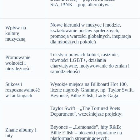
SIA, P!NK – pop, alternatywa
Nowe kierunki w muzyce i modzie,
Wpływ na
kształtowanie postaw społecznych,
kulturę
promocja wartości globalnych, inspiracja
muzyczną
dla młodszych pokoleń
Teksty o prawach kobiet, rasizmie,
Promowanie
równości LGBT+, działania
wolności i
charytatywne, motywowanie do zmian i
niezależności
samodzielności
Sukces i
Wysokie miejsca na Billboard Hot 100,
rozpoznawalność
liczne nagrody Grammy, np. Taylor Swift,
w rankingach
Beyoncé, Billie Eilish, Lady Gaga
Taylor Swift – „The Tortured Poets
Department”, wcześniejsze projekty;
Beyoncé – „Lemonade”, hity R&B;
Znane albumy i
Billie Eilish – piosenki popularne na
hity
platformach streamingowych;