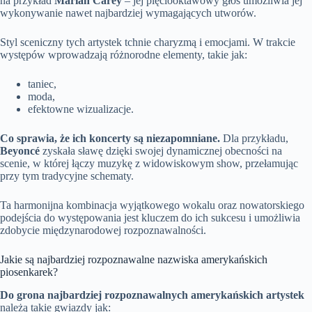
na przykład
Mariah Carey
– jej pięciooktawowy głos umożliwia jej
wykonywanie nawet najbardziej wymagających utworów.
Styl sceniczny tych artystek tchnie charyzmą i emocjami. W trakcie
występów wprowadzają różnorodne elementy, takie jak:
taniec,
moda,
efektowne wizualizacje.
Co sprawia, że ich koncerty są niezapomniane.
Dla przykładu,
Beyoncé
zyskała sławę dzięki swojej dynamicznej obecności na
scenie, w której łączy muzykę z widowiskowym show, przełamując
przy tym tradycyjne schematy.
Ta harmonijna kombinacja wyjątkowego wokalu oraz nowatorskiego
podejścia do występowania jest kluczem do ich sukcesu i umożliwia
zdobycie międzynarodowej rozpoznawalności.
Jakie są najbardziej rozpoznawalne nazwiska amerykańskich
piosenkarek?
Do grona najbardziej rozpoznawalnych amerykańskich artystek
należą takie gwiazdy jak: