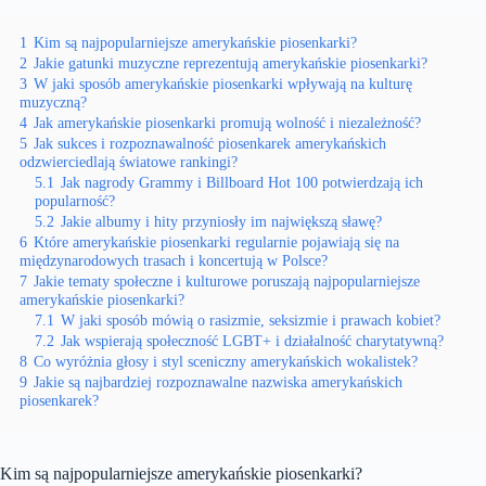
1
Kim są najpopularniejsze amerykańskie piosenkarki?
2
Jakie gatunki muzyczne reprezentują amerykańskie piosenkarki?
3
W jaki sposób amerykańskie piosenkarki wpływają na kulturę
muzyczną?
4
Jak amerykańskie piosenkarki promują wolność i niezależność?
5
Jak sukces i rozpoznawalność piosenkarek amerykańskich
odzwierciedlają światowe rankingi?
5.1
Jak nagrody Grammy i Billboard Hot 100 potwierdzają ich
popularność?
5.2
Jakie albumy i hity przyniosły im największą sławę?
6
Które amerykańskie piosenkarki regularnie pojawiają się na
międzynarodowych trasach i koncertują w Polsce?
7
Jakie tematy społeczne i kulturowe poruszają najpopularniejsze
amerykańskie piosenkarki?
7.1
W jaki sposób mówią o rasizmie, seksizmie i prawach kobiet?
7.2
Jak wspierają społeczność LGBT+ i działalność charytatywną?
8
Co wyróżnia głosy i styl sceniczny amerykańskich wokalistek?
9
Jakie są najbardziej rozpoznawalne nazwiska amerykańskich
piosenkarek?
Kim są najpopularniejsze amerykańskie piosenkarki?