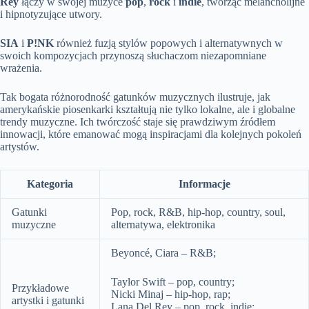
Rey
łączy w swojej muzyce
pop
,
rock
i
indie
, tworząc melancholijne
i hipnotyzujące utwory.
SIA
i
P!NK
również fuzją stylów popowych i alternatywnych w
swoich kompozycjach przynoszą słuchaczom niezapomniane
wrażenia.
Tak bogata różnorodność gatunków muzycznych ilustruje, jak
amerykańskie piosenkarki kształtują nie tylko lokalne, ale i globalne
trendy muzyczne. Ich twórczość staje się prawdziwym źródłem
innowacji, które emanować mogą inspiracjami dla kolejnych pokoleń
artystów.
Kategoria
Informacje
Gatunki
Pop, rock, R&B, hip-hop, country, soul,
muzyczne
alternatywa, elektronika
Beyoncé, Ciara – R&B;
Taylor Swift – pop, country;
Przykładowe
Nicki Minaj – hip-hop, rap;
artystki i gatunki
Lana Del Rey – pop, rock, indie;