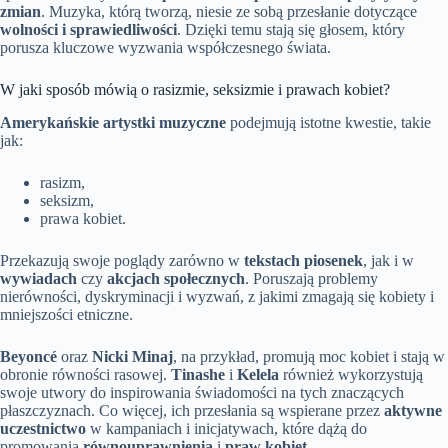
zmian
. Muzyka, którą tworzą, niesie ze sobą przesłanie dotyczące
wolności i sprawiedliwości
. Dzięki temu stają się głosem, który
porusza kluczowe wyzwania współczesnego świata.
W jaki sposób mówią o rasizmie, seksizmie i prawach kobiet?
Amerykańskie artystki muzyczne
podejmują istotne kwestie, takie
jak:
rasizm,
seksizm,
prawa kobiet.
Przekazują swoje poglądy zarówno w
tekstach piosenek
, jak i w
wywiadach
czy
akcjach społecznych
. Poruszają problemy
nierówności, dyskryminacji i wyzwań, z jakimi zmagają się kobiety i
mniejszości etniczne.
Beyoncé
oraz
Nicki Minaj
, na przykład, promują moc kobiet i stają w
obronie równości rasowej.
Tinashe
i
Kelela
również wykorzystują
swoje utwory do inspirowania świadomości na tych znaczących
płaszczyznach. Co więcej, ich przesłania są wspierane przez
aktywne
uczestnictwo
w kampaniach i inicjatywach, które dążą do
promowania
równouprawnienia
i
praw kobiet
.