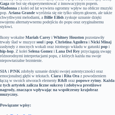
Gaga
nie boi się eksperymentować z innowacyjnym popem.
Madonna
z kolei od lat wywiera ogromny wpływ na oblicze muzyki
pop.
Ariana Grande
wyróżnia się nie tylko silnym głosem, ale także
chwytliwymi melodiami, a
Billie Eilish
zyskuje uznanie dzięki
swojemu alternatywnemu podejściu do popu oraz oryginalnemu
stylowi.
Ikony wokalne
Mariah Carey
i
Whitney Houston
pozostawiły
trwały ślad w muzyce
soul
i
pop
.
Christina Aguilera
i
Nicki Minaj
zasłynęły z mocnych wokali oraz istotnego wkładu w gatunki
pop
i
hip-hop
. Z kolei
Selena Gomez
i
Lana Del Rey
przyciągają uwagę
różnorodnymi interpretacjami popu, z których każda ma swoje
niepowtarzalne brzmienie.
SIA
i
P!NK
zdobyły uznanie dzięki swojej autentyczności oraz
emocjonalnej głębi w tekstach.
Ciara
i
Rita Ora
z powodzeniem
łączą w swoich utworach elementy
R&B
oraz
popowe rytmy
.
Każda
z tych artystek zalicza liczne sukcesy i zdobywa prestiżowe
nagrody, znacząco wpływając na współczesny krajobraz
muzyczny.
Powiązane wpisy: