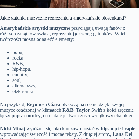
Jakie gatunki muzyczne reprezentują amerykańskie piosenkarki?
Amerykańskie artystki muzyczne
przyciągają uwagę fanów z
różnych zakątków świata, reprezentując szereg gatunków. W ich
twórczości można odnaleźć elementy:
popu,
rocka,
R&B,
hip-hopu,
country,
soul,
alternatywy,
elektroniki.
Na przykład,
Beyoncé
i
Ciara
błyszczą na scenie dzięki swojej
muzyce osadzonej w klimatach
R&B
.
Taylor Swift
z kolei zręcznie
łączy
pop
z
country
, co nadaje jej twórczości wyjątkowy charakter.
Nicki Minaj
wyróżnia się jako kluczowa postać w
hip-hopie
i
rapie
,
wprowadzając świeżość i mocne teksty. Z drugiej strony,
Lana Del