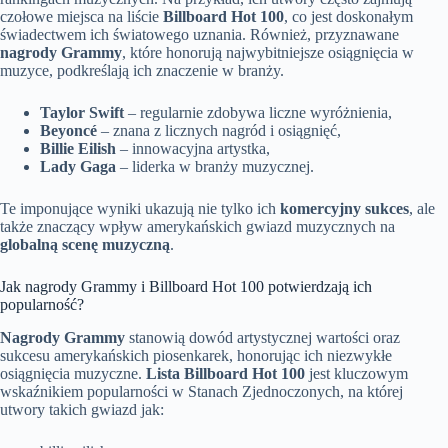
czołowe miejsca na liście
Billboard Hot 100
, co jest doskonałym
świadectwem ich światowego uznania. Również, przyznawane
nagrody Grammy
, które honorują najwybitniejsze osiągnięcia w
muzyce, podkreślają ich znaczenie w branży.
Taylor Swift
– regularnie zdobywa liczne wyróżnienia,
Beyoncé
– znana z licznych nagród i osiągnięć,
Billie Eilish
– innowacyjna artystka,
Lady Gaga
– liderka w branży muzycznej.
Te imponujące wyniki ukazują nie tylko ich
komercyjny sukces
, ale
także znaczący wpływ amerykańskich gwiazd muzycznych na
globalną scenę muzyczną
.
Jak nagrody Grammy i Billboard Hot 100 potwierdzają ich
popularność?
Nagrody Grammy
stanowią dowód artystycznej wartości oraz
sukcesu amerykańskich piosenkarek, honorując ich niezwykłe
osiągnięcia muzyczne.
Lista Billboard Hot 100
jest kluczowym
wskaźnikiem popularności w Stanach Zjednoczonych, na której
utwory takich gwiazd jak: