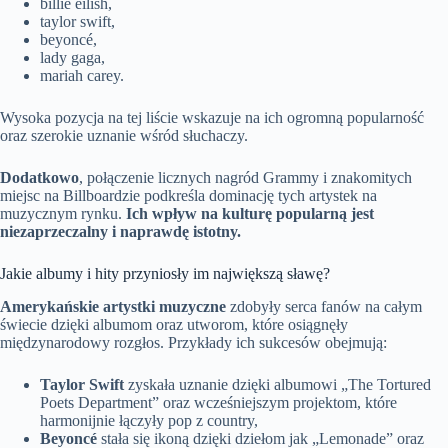
billie eilish,
taylor swift,
beyoncé,
lady gaga,
mariah carey.
Wysoka pozycja na tej liście wskazuje na ich ogromną popularność
oraz szerokie uznanie wśród słuchaczy.
Dodatkowo
, połączenie licznych nagród Grammy i znakomitych
miejsc na Billboardzie podkreśla dominację tych artystek na
muzycznym rynku.
Ich wpływ na kulturę popularną jest
niezaprzeczalny i naprawdę istotny.
Jakie albumy i hity przyniosły im największą sławę?
Amerykańskie artystki muzyczne
zdobyły serca fanów na całym
świecie dzięki albumom oraz utworom, które osiągnęły
międzynarodowy rozgłos. Przykłady ich sukcesów obejmują:
Taylor Swift
zyskała uznanie dzięki albumowi „The Tortured
Poets Department” oraz wcześniejszym projektom, które
harmonijnie łączyły pop z country,
Beyoncé
stała się ikoną dzięki dziełom jak „Lemonade” oraz