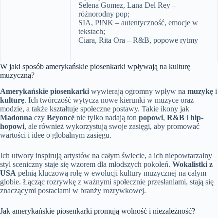
Selena Gomez, Lana Del Rey –
różnorodny pop;
SIA, P!NK – autentyczność, emocje w
tekstach;
Ciara, Rita Ora – R&B, popowe rytmy
W jaki sposób amerykańskie piosenkarki wpływają na kulturę
muzyczną?
Amerykańskie piosenkarki
wywierają ogromny wpływ na
muzykę
i
kulturę
. Ich twórczość wytycza nowe kierunki w muzyce oraz
modzie, a także kształtuje społeczne postawy. Takie ikony jak
Madonna
czy
Beyoncé
nie tylko nadają ton
popowi
,
R&B
i
hip-
hopowi
, ale również wykorzystują swoje zasięgi, aby promować
wartości i idee o globalnym zasięgu.
Ich utwory inspirują artystów na całym świecie, a ich niepowtarzalny
styl sceniczny staje się wzorem dla młodszych pokoleń.
Wokalistki z
USA
pełnią kluczową rolę w ewolucji kultury muzycznej na całym
globie. Łącząc rozrywkę z ważnymi społecznie przesłaniami, stają się
znaczącymi postaciami w branży rozrywkowej.
Jak amerykańskie piosenkarki promują wolność i niezależność?