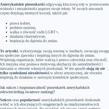
Amerykańskie piosenkarki
odgrywają kluczową rolę w promowaniu
wolności i niezależności poprzez swoje teksty. W swoich utworach
często dotykają istotnych kwestii, takich jak:
prawa kobiet,
problem rasizmu,
walka o równość osób LGBT+,
działania charytatywne,
inspiracja do dążenia do zmian.
Te artystki
, wykorzystując swoją renomę w mediach, zwracają uwagę
na społeczne zjawiska i inspirują innych do dążenia do zmian.
Wspierają organizacje, które walczą o prawa człowieka oraz równość.
Ich muzyka oraz postawa motywują słuchaczy do samodzielności i
stawania w obronie własnych przekonań. W ten sposób
stają się nie
tylko symbolami niezależności
w sferze artystycznej, ale również
inspirują do działania w szerszym kontekście społecznym.
Jak sukces i rozpoznawalność piosenkarek amerykańskich
odzwierciedlają światowe rankingi?
Sukces
oraz
popularność
amerykańskich piosenkarek doskonale
widać w ich ekscytujących osiągnięciach na międzynarodowych
rankingach muzycznych. Na przykład, ich utwory często zajmują