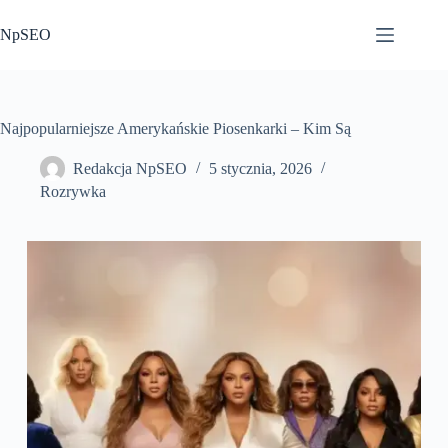
Przejdź
do
NpSEO
treści
Najpopularniejsze Amerykańskie Piosenkarki – Kim Są
Redakcja NpSEO
5 stycznia, 2026
Rozrywka