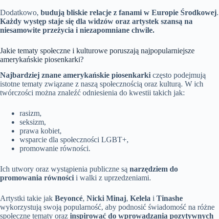
Dodatkowo,
budują bliskie relacje z fanami w Europie Środkowej
.
Każdy występ staje się dla widzów oraz artystek szansą na
niesamowite przeżycia i niezapomniane chwile.
Jakie tematy społeczne i kulturowe poruszają najpopularniejsze
amerykańskie piosenkarki?
Najbardziej znane amerykańskie piosenkarki
często podejmują
istotne tematy związane z naszą społecznością oraz kulturą. W ich
twórczości można znaleźć odniesienia do kwestii takich jak:
rasizm,
seksizm,
prawa kobiet,
wsparcie dla społeczności LGBT+,
promowanie równości.
Ich utwory oraz wystąpienia publiczne są
narzędziem do
promowania równości
i walki z uprzedzeniami.
Artystki takie jak
Beyoncé
,
Nicki Minaj
,
Kelela
i
Tinashe
wykorzystują swoją popularność, aby podnosić świadomość na różne
społeczne tematy oraz
inspirować do wprowadzania pozytywnych