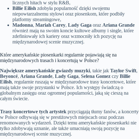
licznych hitach w stylu R&B,
Billie Eilish
zdobyła popularność dzięki swojemu
niepowtarzalnemu stylowi oraz piosenkom, które podbiły
platformy streamingowe,
Madonna
,
Mariah Carey
,
Lady Gaga
oraz
Ariana Grande
również mają na swoim koncie kultowe albumy i single, które
zdefiniowały ich kariery oraz wzmocniły ich pozycję na
międzynarodowej scenie muzycznej.
Które amerykańskie piosenkarki regularnie pojawiają się na
międzynarodowych trasach i koncertują w Polsce?
Największe amerykańskie gwiazdy muzyki
, takie jak
Taylor Swift
,
Beyoncé
,
Ariana Grande
,
Lady Gaga
,
Selena Gomez
czy
Billie
Eilish
, regularnie ruszają w międzynarodowe trasy koncertowe, które
mają także swoje przystanki w Polsce. Ich występy świadczą o
globalnym zasięgu oraz ogromnej popularności, jaką się cieszą na
całym świecie.
Trasy koncertowe tych artystek
przyciągają tłumy fanów, a koncerty
w Polsce odbywają się w prestiżowych miejscach oraz podczas
renomowanych wydarzeń. Dzięki temu amerykańskie piosenkarki nie
tylko zdobywają uznanie, ale także umacniają swoją pozycję na
międzynarodowej scenie muzycznej.