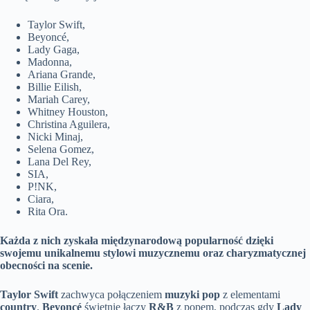
Taylor Swift,
Beyoncé,
Lady Gaga,
Madonna,
Ariana Grande,
Billie Eilish,
Mariah Carey,
Whitney Houston,
Christina Aguilera,
Nicki Minaj,
Selena Gomez,
Lana Del Rey,
SIA,
P!NK,
Ciara,
Rita Ora.
Każda z nich zyskała międzynarodową popularność dzięki
swojemu unikalnemu stylowi muzycznemu oraz charyzmatycznej
obecności na scenie.
Taylor Swift
zachwyca połączeniem
muzyki pop
z elementami
country
.
Beyoncé
świetnie łączy
R&B
z popem, podczas gdy
Lady