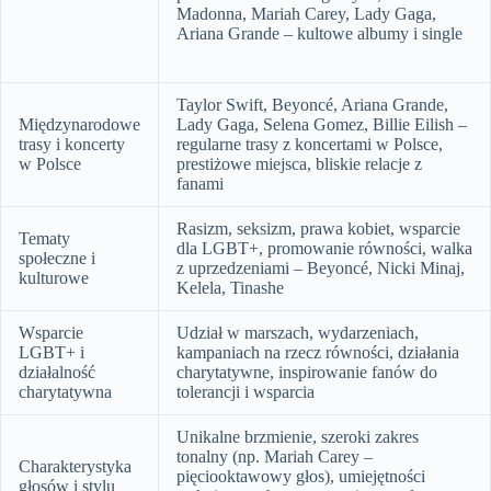
Madonna, Mariah Carey, Lady Gaga,
Ariana Grande – kultowe albumy i single
Taylor Swift, Beyoncé, Ariana Grande,
Międzynarodowe
Lady Gaga, Selena Gomez, Billie Eilish –
trasy i koncerty
regularne trasy z koncertami w Polsce,
w Polsce
prestiżowe miejsca, bliskie relacje z
fanami
Rasizm, seksizm, prawa kobiet, wsparcie
Tematy
dla LGBT+, promowanie równości, walka
społeczne i
z uprzedzeniami – Beyoncé, Nicki Minaj,
kulturowe
Kelela, Tinashe
Wsparcie
Udział w marszach, wydarzeniach,
LGBT+ i
kampaniach na rzecz równości, działania
działalność
charytatywne, inspirowanie fanów do
charytatywna
tolerancji i wsparcia
Unikalne brzmienie, szeroki zakres
tonalny (np. Mariah Carey –
Charakterystyka
pięciooktawowy głos), umiejętności
głosów i stylu