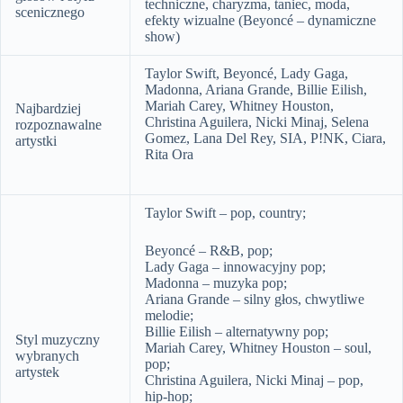
techniczne, charyzma, taniec, moda,
scenicznego
efekty wizualne (Beyoncé – dynamiczne
show)
Taylor Swift, Beyoncé, Lady Gaga,
Madonna, Ariana Grande, Billie Eilish,
Mariah Carey, Whitney Houston,
Najbardziej
Christina Aguilera, Nicki Minaj, Selena
rozpoznawalne
Gomez, Lana Del Rey, SIA, P!NK, Ciara,
artystki
Rita Ora
Taylor Swift – pop, country;
Beyoncé – R&B, pop;
Lady Gaga – innowacyjny pop;
Madonna – muzyka pop;
Ariana Grande – silny głos, chwytliwe
melodie;
Billie Eilish – alternatywny pop;
Styl muzyczny
Mariah Carey, Whitney Houston – soul,
wybranych
pop;
artystek
Christina Aguilera, Nicki Minaj – pop,
hip-hop;