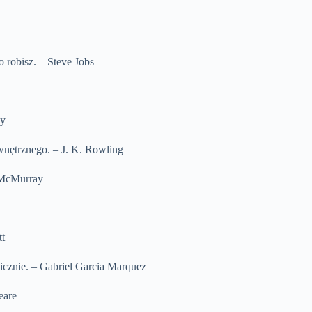
 robisz. – Steve Jobs
ey
wnętrznego. – J. K. Rowling
. McMurray
tt
nicznie. – Gabriel Garcia Marquez
eare