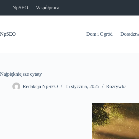
Przejdź
NpSEO
Współpraca
do
treści
NpSEO
Dom i Ogród
Doradzt
Najpiękniejsze cytaty
Redakcja NpSEO
15 stycznia, 2025
Rozrywka