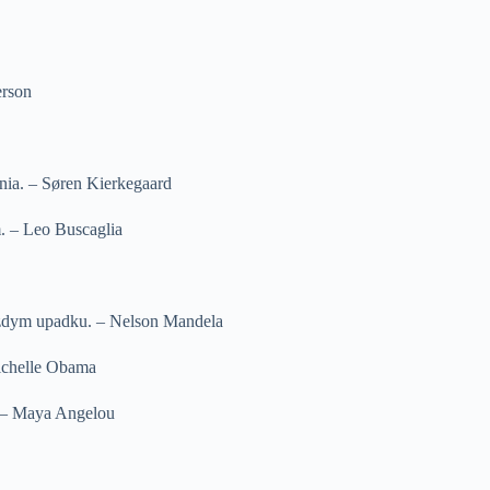
erson
nia. – Søren Kierkegaard
. – Leo Buscaglia
każdym upadku. – Nelson Mandela
Michelle Obama
. – Maya Angelou