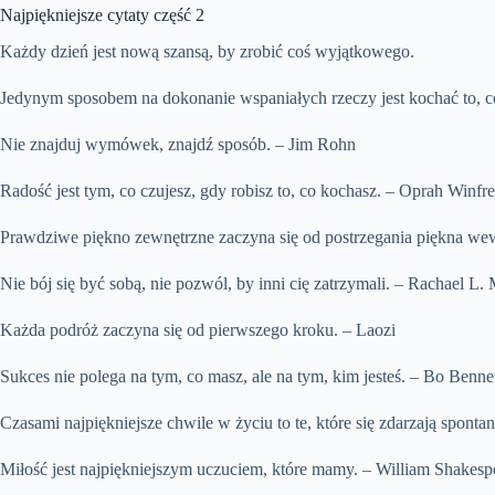
Najpiękniejsze cytaty część 2
Każdy dzień jest nową szansą, by zrobić coś wyjątkowego.
Jedynym sposobem na dokonanie wspaniałych rzeczy jest kochać to, co
Nie znajduj wymówek, znajdź sposób. – Jim Rohn
Radość jest tym, co czujesz, gdy robisz to, co kochasz. – Oprah Winfr
Prawdziwe piękno zewnętrzne zaczyna się od postrzegania piękna we
Nie bój się być sobą, nie pozwól, by inni cię zatrzymali. – Rachael L
Każda podróż zaczyna się od pierwszego kroku. – Laozi
Sukces nie polega na tym, co masz, ale na tym, kim jesteś. – Bo Benne
Czasami najpiękniejsze chwile w życiu to te, które się zdarzają sponta
Miłość jest najpiękniejszym uczuciem, które mamy. – William Shakesp