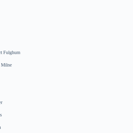
ert Fulghum
. Milne
er
s
n