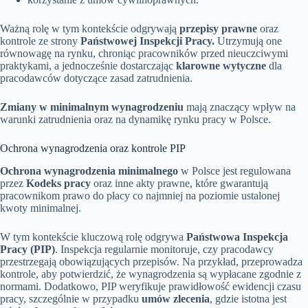
Ważną rolę w tym kontekście odgrywają
przepisy prawne
oraz
kontrole ze strony
Państwowej Inspekcji Pracy.
Utrzymują one
równowagę na rynku, chroniąc pracowników przed nieuczciwymi
praktykami, a jednocześnie dostarczając
klarowne wytyczne
dla
pracodawców dotyczące zasad zatrudnienia.
Zmiany w minimalnym wynagrodzeniu
mają znaczący wpływ na
warunki zatrudnienia oraz na dynamikę rynku pracy w Polsce.
Ochrona wynagrodzenia oraz kontrole PIP
Ochrona wynagrodzenia minimalnego
w Polsce jest regulowana
przez
Kodeks pracy
oraz inne akty prawne, które gwarantują
pracownikom prawo do płacy co najmniej na poziomie ustalonej
kwoty minimalnej.
W tym kontekście kluczową rolę odgrywa
Państwowa Inspekcja
Pracy (PIP)
. Inspekcja regularnie monitoruje, czy pracodawcy
przestrzegają obowiązujących przepisów. Na przykład, przeprowadza
kontrole, aby potwierdzić, że wynagrodzenia są wypłacane zgodnie z
normami. Dodatkowo, PIP weryfikuje prawidłowość ewidencji czasu
pracy, szczególnie w przypadku
umów zlecenia
, gdzie istotna jest