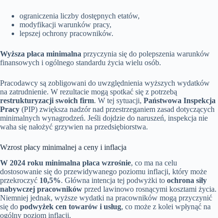
ograniczenia liczby dostępnych etatów,
modyfikacji warunków pracy,
lepszej ochrony pracowników.
Wyższa płaca minimalna
przyczynia się do polepszenia warunków
finansowych i ogólnego standardu życia wielu osób.
Pracodawcy są zobligowani do uwzględnienia wyższych wydatków
na zatrudnienie. W rezultacie mogą spotkać się z potrzebą
restrukturyzacji swoich firm
. W tej sytuacji,
Państwowa Inspekcja
Pracy
(PIP) zwiększa nadzór nad przestrzeganiem zasad dotyczących
minimalnych wynagrodzeń. Jeśli dojdzie do naruszeń, inspekcja nie
waha się nałożyć grzywien na przedsiębiorstwa.
Wzrost płacy minimalnej a ceny i inflacja
W 2024 roku minimalna płaca wzrośnie
, co ma na celu
dostosowanie się do przewidywanego poziomu inflacji, który może
przekroczyć
10,5%
. Główna intencja tej podwyżki to
ochrona siły
nabywczej pracowników
przed lawinowo rosnącymi kosztami życia.
Niemniej jednak, wyższe wydatki na pracowników mogą przyczynić
się do
podwyżek cen towarów i usług
, co może z kolei wpłynąć na
ogólny poziom inflacji.