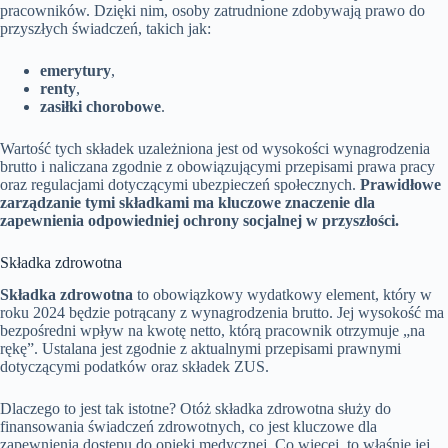
pracowników. Dzięki nim, osoby zatrudnione zdobywają prawo do
przyszłych świadczeń, takich jak:
emerytury
,
renty
,
zasiłki chorobowe
.
Wartość tych składek uzależniona jest od wysokości wynagrodzenia
brutto i naliczana zgodnie z obowiązującymi przepisami prawa pracy
oraz regulacjami dotyczącymi ubezpieczeń społecznych.
Prawidłowe
zarządzanie tymi składkami ma kluczowe znaczenie dla
zapewnienia odpowiedniej ochrony socjalnej w przyszłości.
Składka zdrowotna
Składka zdrowotna
to obowiązkowy wydatkowy element, który w
roku 2024 będzie potrącany z wynagrodzenia brutto. Jej wysokość ma
bezpośredni wpływ na kwotę netto, którą pracownik otrzymuje „na
rękę”. Ustalana jest zgodnie z aktualnymi przepisami prawnymi
dotyczącymi podatków oraz składek ZUS.
Dlaczego to jest tak istotne? Otóż składka zdrowotna służy do
finansowania świadczeń zdrowotnych, co jest kluczowe dla
zapewnienia dostępu do opieki medycznej. Co więcej, to właśnie jej