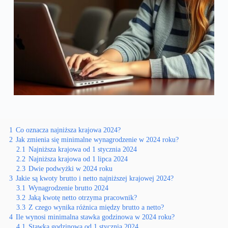
1
Co oznacza najniższa krajowa 2024?
2
Jak zmienia się minimalne wynagrodzenie w 2024 roku?
2.1
Najniższa krajowa od 1 stycznia 2024
2.2
Najniższa krajowa od 1 lipca 2024
2.3
Dwie podwyżki w 2024 roku
3
Jakie są kwoty brutto i netto najniższej krajowej 2024?
3.1
Wynagrodzenie brutto 2024
3.2
Jaką kwotę netto otrzyma pracownik?
3.3
Z czego wynika różnica między brutto a netto?
4
Ile wynosi minimalna stawka godzinowa w 2024 roku?
4.1
Stawka godzinowa od 1 stycznia 2024