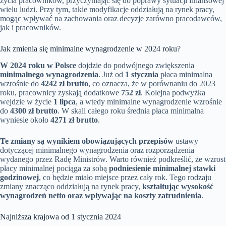
życia pracowników, przyczyniając się do poprawy sytuacji finansowej
wielu ludzi. Przy tym, takie modyfikacje oddziałują na rynek pracy,
mogąc wpływać na zachowania oraz decyzje zarówno pracodawców,
jak i pracowników.
Jak zmienia się minimalne wynagrodzenie w 2024 roku?
W 2024 roku w Polsce
dojdzie do podwójnego zwiększenia
minimalnego wynagrodzenia
. Już od
1 stycznia
płaca minimalna
wzrośnie do
4242 zł brutto
, co oznacza, że w porównaniu do 2023
roku, pracownicy zyskają dodatkowe
752 zł
. Kolejna podwyżka
wejdzie w życie
1 lipca
, a wtedy minimalne wynagrodzenie wzrośnie
do
4300 zł brutto
. W skali całego roku średnia płaca minimalna
wyniesie około
4271 zł brutto
.
Te zmiany są wynikiem obowiązujących przepisów
ustawy
dotyczącej minimalnego wynagrodzenia oraz rozporządzenia
wydanego przez Radę Ministrów. Warto również podkreślić, że wzrost
płacy minimalnej pociąga za sobą
podniesienie minimalnej stawki
godzinowej
, co będzie miało miejsce przez cały rok. Tego rodzaju
zmiany znacząco oddziałują na rynek pracy,
kształtując wysokość
wynagrodzeń netto oraz wpływając na koszty zatrudnienia
.
Najniższa krajowa od 1 stycznia 2024