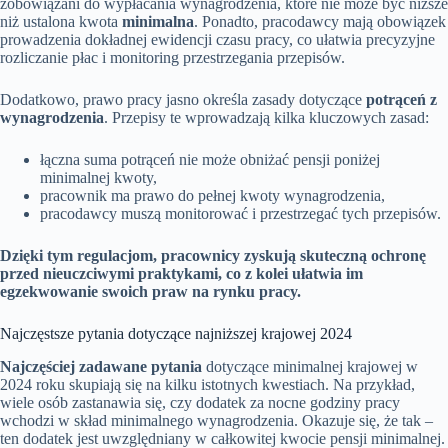
zobowiązani do wypłacania wynagrodzenia, które nie może być niższe
niż ustalona kwota
minimalna
. Ponadto, pracodawcy mają obowiązek
prowadzenia dokładnej ewidencji czasu pracy, co ułatwia precyzyjne
rozliczanie płac i monitoring przestrzegania przepisów.
Dodatkowo, prawo pracy jasno określa zasady dotyczące
potrąceń z
wynagrodzenia
. Przepisy te wprowadzają kilka kluczowych zasad:
łączna suma potrąceń nie może obniżać pensji poniżej
minimalnej kwoty,
pracownik ma prawo do pełnej kwoty wynagrodzenia,
pracodawcy muszą monitorować i przestrzegać tych przepisów.
Dzięki tym regulacjom, pracownicy zyskują skuteczną ochronę
przed nieuczciwymi praktykami, co z kolei ułatwia im
egzekwowanie swoich praw na rynku pracy.
Najczęstsze pytania dotyczące najniższej krajowej 2024
Najczęściej zadawane pytania
dotyczące minimalnej krajowej w
2024 roku skupiają się na kilku istotnych kwestiach. Na przykład,
wiele osób zastanawia się, czy dodatek za nocne godziny pracy
wchodzi w skład minimalnego wynagrodzenia. Okazuje się, że tak –
ten dodatek jest uwzględniany w całkowitej kwocie pensji minimalnej.