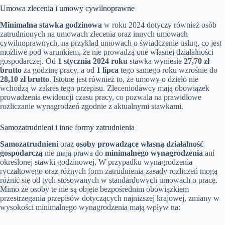
Umowa zlecenia i umowy cywilnoprawne
Minimalna stawka godzinowa
w roku 2024 dotyczy również osób
zatrudnionych na umowach zlecenia oraz innych umowach
cywilnoprawnych, na przykład umowach o świadczenie usług, co jest
możliwe pod warunkiem, że nie prowadzą one własnej działalności
gospodarczej. Od
1 stycznia 2024 roku
stawka wyniesie
27,70 zł
brutto
za godzinę pracy, a od
1 lipca
tego samego roku wzrośnie do
28,10 zł brutto
. Istotne jest również to, że umowy o dzieło nie
wchodzą w zakres tego przepisu. Zleceniodawcy mają obowiązek
prowadzenia ewidencji czasu pracy, co pozwala na prawidłowe
rozliczanie wynagrodzeń zgodnie z aktualnymi stawkami.
Samozatrudnieni i inne formy zatrudnienia
Samozatrudnieni
oraz
osoby prowadzące własną działalność
gospodarczą
nie mają prawa do
minimalnego wynagrodzenia
ani
określonej stawki godzinowej. W przypadku wynagrodzenia
ryczałtowego oraz różnych form zatrudnienia zasady rozliczeń mogą
różnić się od tych stosowanych w standardowych umowach o pracę.
Mimo że osoby te nie są objęte bezpośrednim obowiązkiem
przestrzegania przepisów dotyczących najniższej krajowej, zmiany w
wysokości minimalnego wynagrodzenia mają wpływ na: