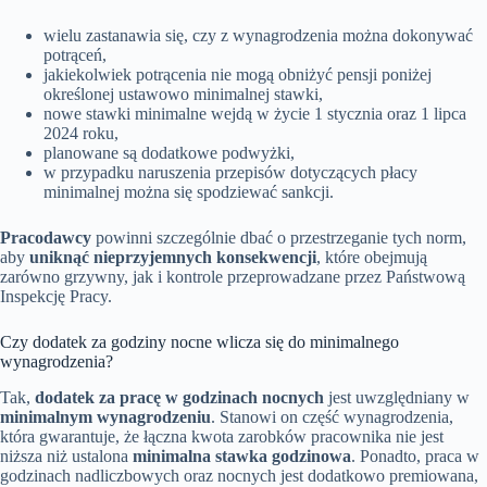
wielu zastanawia się, czy z wynagrodzenia można dokonywać
potrąceń,
jakiekolwiek potrącenia nie mogą obniżyć pensji poniżej
określonej ustawowo minimalnej stawki,
nowe stawki minimalne wejdą w życie 1 stycznia oraz 1 lipca
2024 roku,
planowane są dodatkowe podwyżki,
w przypadku naruszenia przepisów dotyczących płacy
minimalnej można się spodziewać sankcji.
Pracodawcy
powinni szczególnie dbać o przestrzeganie tych norm,
aby
uniknąć nieprzyjemnych konsekwencji
, które obejmują
zarówno grzywny, jak i kontrole przeprowadzane przez Państwową
Inspekcję Pracy.
Czy dodatek za godziny nocne wlicza się do minimalnego
wynagrodzenia?
Tak,
dodatek za pracę w godzinach nocnych
jest uwzględniany w
minimalnym wynagrodzeniu
. Stanowi on część wynagrodzenia,
która gwarantuje, że łączna kwota zarobków pracownika nie jest
niższa niż ustalona
minimalna stawka godzinowa
. Ponadto, praca w
godzinach nadliczbowych oraz nocnych jest dodatkowo premiowana,