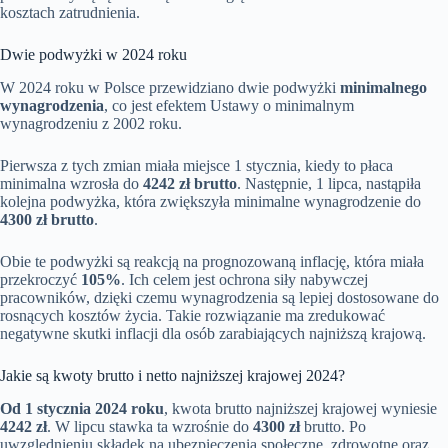
kosztach zatrudnienia.
Dwie podwyżki w 2024 roku
W 2024 roku w Polsce przewidziano dwie podwyżki
minimalnego
wynagrodzenia
, co jest efektem Ustawy o minimalnym
wynagrodzeniu z 2002 roku.
Pierwsza z tych zmian miała miejsce 1 stycznia, kiedy to płaca
minimalna wzrosła do
4242 zł brutto
. Następnie, 1 lipca, nastąpiła
kolejna podwyżka, która zwiększyła minimalne wynagrodzenie do
4300 zł brutto
.
Obie te podwyżki są reakcją na prognozowaną inflację, która miała
przekroczyć
105%
. Ich celem jest ochrona siły nabywczej
pracowników, dzięki czemu wynagrodzenia są lepiej dostosowane do
rosnących kosztów życia. Takie rozwiązanie ma zredukować
negatywne skutki inflacji dla osób zarabiających najniższą krajową.
Jakie są kwoty brutto i netto najniższej krajowej 2024?
Od 1 stycznia 2024 roku
, kwota brutto najniższej krajowej wyniesie
4242 zł
. W lipcu stawka ta wzrośnie do
4300 zł
brutto. Po
uwzględnieniu składek na ubezpieczenia społeczne, zdrowotne oraz