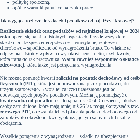
politykę społeczną,
ogólne warunki panujące na rynku pracy.
Jak wygląda rozliczenie składek i podatków od najniższej krajowej?
Rozliczenie składek oraz podatków od najniższej krajowej w 2024
roku
opiera się na kilku istotnych aspektach. Przede wszystkim,
składki na ubezpieczenia społeczne – emerytalne, rentowe i
chorobowe – są odliczane od wynagrodzenia brutto. To właśnie te
odpisy mają istotny wpływ na wysokość pensji netto, czyli kwoty,
która trafia do rąk pracownika.
Warto również wspomnieć o składce
zdrowotnej
, która także jest potrącana z wynagrodzenia.
Nie można pominąć kwestii
zaliczki na podatek dochodowy od osób
fizycznych (PIT)
, która jest odprowadzana przez pracodawcę do
urzędu skarbowego. Kwota tej zaliczki uzależniona jest od
obowiązujących progów podatkowych. Można ją pomniejszyć o
kwotę wolną od podatku
, ustaloną na rok 2024. Co więcej, młodsze
osoby zatrudnione, które mają mniej niż 26 lat, mogą skorzystać z tzw.
zerowego PIT
, co zwalnia ich od płacenia podatku dochodowego od
zarobków do określonej kwoty, obniżając tym samym ich fiskalne
obciążenia.
Wszelkie potrącenia z wynagrodzenia – składki na ubezpieczenia