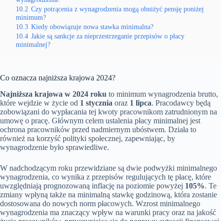
10.2
Czy potrącenia z wynagrodzenia mogą obniżyć pensję poniżej
minimum?
10.3
Kiedy obowiązuje nowa stawka minimalna?
10.4
Jakie są sankcje za nieprzestrzeganie przepisów o płacy
minimalnej?
Co oznacza najniższa krajowa 2024?
Najniższa krajowa w 2024 roku
to minimum wynagrodzenia brutto,
które wejdzie w życie od
1 stycznia
oraz
1 lipca
. Pracodawcy będą
zobowiązani do wypłacania tej kwoty pracownikom zatrudnionym na
umowę o pracę. Głównym celem ustalenia płacy minimalnej jest
ochrona pracowników przed nadmiernym ubóstwem. Działa to
również na korzyść polityki społecznej, zapewniając, by
wynagrodzenie było sprawiedliwe.
W nadchodzącym roku przewidziane są dwie podwyżki minimalnego
wynagrodzenia, co wynika z przepisów regulujących tę płacę, które
uwzględniają prognozowaną inflację na poziomie powyżej
105%
. Te
zmiany wpłyną także na minimalną stawkę godzinową, która zostanie
dostosowana do nowych norm płacowych. Wzrost minimalnego
wynagrodzenia ma znaczący wpływ na warunki pracy oraz na jakość