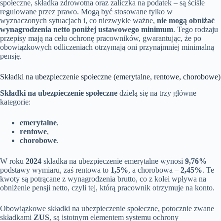
społeczne, składka zdrowotna oraz zaliczka na podatek – są ściśle
regulowane przez prawo. Mogą być stosowane tylko w
wyznaczonych sytuacjach i, co niezwykle ważne,
nie mogą obniżać
wynagrodzenia netto poniżej ustawowego minimum
. Tego rodzaju
przepisy mają na celu ochronę pracowników, gwarantując, że po
obowiązkowych odliczeniach otrzymają oni przynajmniej minimalną
pensję.
Składki na ubezpieczenie społeczne (emerytalne, rentowe, chorobowe)
Składki na ubezpieczenie społeczne
dzielą się na trzy główne
kategorie:
emerytalne
,
rentowe
,
chorobowe
.
W roku
2024
składka na ubezpieczenie emerytalne wynosi
9,76%
podstawy wymiaru, zaś rentowa to
1,5%
, a chorobowa –
2,45%
. Te
kwoty są potrącane z wynagrodzenia brutto, co z kolei wpływa na
obniżenie pensji netto, czyli tej, którą pracownik otrzymuje na konto.
Obowiązkowe składki na ubezpieczenie społeczne, potocznie zwane
składkami
ZUS
, są istotnym elementem systemu ochrony