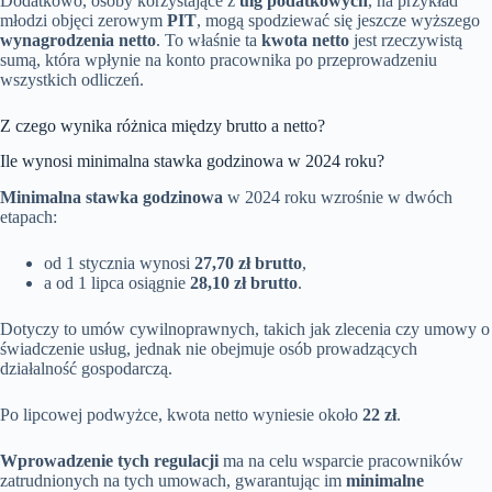
Dodatkowo, osoby korzystające z
ulg podatkowych
, na przykład
młodzi objęci zerowym
PIT
, mogą spodziewać się jeszcze wyższego
wynagrodzenia netto
. To właśnie ta
kwota netto
jest rzeczywistą
sumą, która wpłynie na konto pracownika po przeprowadzeniu
wszystkich odliczeń.
Z czego wynika różnica między brutto a netto?
Ile wynosi minimalna stawka godzinowa w 2024 roku?
Minimalna stawka godzinowa
w 2024 roku wzrośnie w dwóch
etapach:
od 1 stycznia wynosi
27,70 zł brutto
,
a od 1 lipca osiągnie
28,10 zł brutto
.
Dotyczy to umów cywilnoprawnych, takich jak zlecenia czy umowy o
świadczenie usług, jednak nie obejmuje osób prowadzących
działalność gospodarczą.
Po lipcowej podwyżce, kwota netto wyniesie około
22 zł
.
Wprowadzenie tych regulacji
ma na celu wsparcie pracowników
zatrudnionych na tych umowach, gwarantując im
minimalne