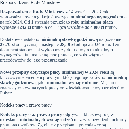
Rozporządzenie Rady Ministrów
Rozporządzenie Rady Ministrów
z 14 września 2023 roku
wprowadza nowe regulacje dotyczące
minimalnego wynagrodzenia
na rok 2024. Od 1 stycznia przyszłego roku
minimalna płaca
wyniesie
4242 zł
brutto, a od 1 lipca wzrośnie do
4300 zł
brutto.
Dodatkowo, ustalono
minimalną stawkę godzinową
na poziomie
27,70 zł
od stycznia, a następnie
28,10 zł
od lipca 2024 roku. Ten
dokument stanowi akt wykonawczy do ustawy o minimalnym
wynagrodzeniu i ma pełną moc prawną, co zobowiązuje
pracodawców do jego przestrzegania.
Nowe przepisy dotyczące płacy minimalnej w 2024 roku
są
kluczowym elementem prawnym, który reguluje zarówno
minimalną
stawkę godzinową
, jak i
minimalne wynagrodzenie
. Mają one
znaczący wpływ na rynek pracy oraz kształtowanie wynagrodzeń w
Polsce.
Kodeks pracy i prawo pracy
Kodeks pracy
oraz
prawo pracy
odgrywają kluczową rolę w
określaniu
minimalnych wynagrodzeń
oraz w zapewnieniu ochrony
praw pracowników. Zgodnie z przepisami, pracodawcy są