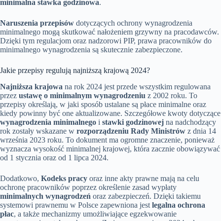
minimalna stawka godzinowa
.
Naruszenia przepisów
dotyczących ochrony wynagrodzenia
minimalnego mogą skutkować nałożeniem grzywny na pracodawców.
Dzięki tym regulacjom oraz nadzorowi PIP, prawa pracowników do
minimalnego wynagrodzenia są skutecznie zabezpieczone.
Jakie przepisy regulują najniższą krajową 2024?
Najniższa krajowa
na rok 2024 jest przede wszystkim regulowana
przez
ustawę o minimalnym wynagrodzeniu
z 2002 roku. To
przepisy określają, w jaki sposób ustalane są płace minimalne oraz
kiedy powinny być one aktualizowane. Szczegółowe kwoty dotyczące
wynagrodzenia minimalnego
i
stawki godzinowej
na nadchodzący
rok zostały wskazane w
rozporządzeniu Rady Ministrów
z dnia 14
września 2023 roku. To dokument ma ogromne znaczenie, ponieważ
wyznacza wysokość minimalnej krajowej, która zacznie obowiązywać
od 1 stycznia oraz od 1 lipca 2024.
Dodatkowo,
Kodeks pracy
oraz inne akty prawne mają na celu
ochronę pracowników poprzez określenie zasad wypłaty
minimalnych wynagrodzeń
oraz zabezpieczeń. Dzięki takiemu
systemowi prawnemu w Polsce zapewniona jest
legalna ochrona
płac
, a także mechanizmy umożliwiające egzekwowanie