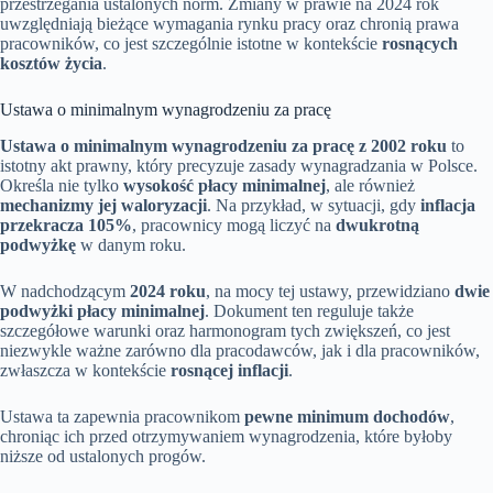
przestrzegania ustalonych norm. Zmiany w prawie na 2024 rok
uwzględniają bieżące wymagania rynku pracy oraz chronią prawa
pracowników, co jest szczególnie istotne w kontekście
rosnących
kosztów życia
.
Ustawa o minimalnym wynagrodzeniu za pracę
Ustawa o minimalnym wynagrodzeniu za pracę z 2002 roku
to
istotny akt prawny, który precyzuje zasady wynagradzania w Polsce.
Określa nie tylko
wysokość płacy minimalnej
, ale również
mechanizmy jej waloryzacji
. Na przykład, w sytuacji, gdy
inflacja
przekracza 105%
, pracownicy mogą liczyć na
dwukrotną
podwyżkę
w danym roku.
W nadchodzącym
2024 roku
, na mocy tej ustawy, przewidziano
dwie
podwyżki płacy minimalnej
. Dokument ten reguluje także
szczegółowe warunki oraz harmonogram tych zwiększeń, co jest
niezwykle ważne zarówno dla pracodawców, jak i dla pracowników,
zwłaszcza w kontekście
rosnącej inflacji
.
Ustawa ta zapewnia pracownikom
pewne minimum dochodów
,
chroniąc ich przed otrzymywaniem wynagrodzenia, które byłoby
niższe od ustalonych progów.