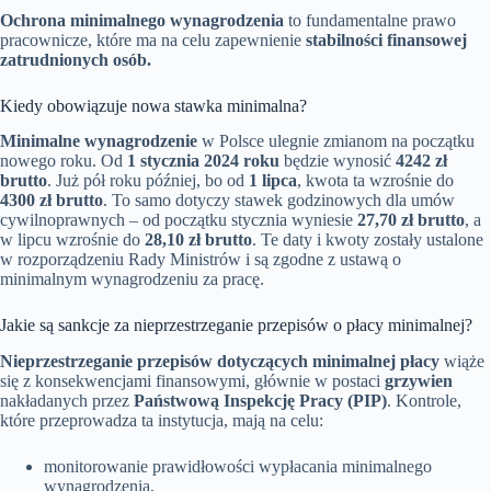
Ochrona minimalnego wynagrodzenia
to fundamentalne prawo
pracownicze, które ma na celu zapewnienie
stabilności finansowej
zatrudnionych osób.
Kiedy obowiązuje nowa stawka minimalna?
Minimalne wynagrodzenie
w Polsce ulegnie zmianom na początku
nowego roku. Od
1 stycznia 2024 roku
będzie wynosić
4242 zł
brutto
. Już pół roku później, bo od
1 lipca
, kwota ta wzrośnie do
4300 zł brutto
. To samo dotyczy stawek godzinowych dla umów
cywilnoprawnych – od początku stycznia wyniesie
27,70 zł brutto
, a
w lipcu wzrośnie do
28,10 zł brutto
. Te daty i kwoty zostały ustalone
w rozporządzeniu Rady Ministrów i są zgodne z ustawą o
minimalnym wynagrodzeniu za pracę.
Jakie są sankcje za nieprzestrzeganie przepisów o płacy minimalnej?
Nieprzestrzeganie przepisów dotyczących minimalnej płacy
wiąże
się z konsekwencjami finansowymi, głównie w postaci
grzywien
nakładanych przez
Państwową Inspekcję Pracy (PIP)
. Kontrole,
które przeprowadza ta instytucja, mają na celu:
monitorowanie prawidłowości wypłacania minimalnego
wynagrodzenia,