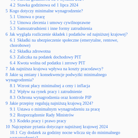
4.2
Stawka godzinowa od 1 lipca 2024
5
Kogo dotyczy minimalne wynagrodzenie?
5.1
Umowa o pracę
5.2
Umowa zlecenia i umowy cywilnoprawne
5.3
Samozatrudnieni i inne formy zatrudnienia
6
Jak wygląda rozliczenie składek i podatków od najniższej krajowej?
6.1
Składki na ubezpieczenie społeczne (emerytalne, rentowe,
chorobowe)
6.2
Składka zdrowotna
6.3
Zaliczka na podatek dochodowy PIT
6.4
Kwota wolna od podatku i zerowy PIT
7
Jak najniższa krajowa wpływa na koszty pracodawcy?
8
Jakie są zmiany i konsekwencje podwyżki minimalnego
wynagrodzenia?
8.1
Wzrost płacy minimalnej a ceny i inflacja
8.2
Wpływ na rynek pracy i zatrudnienie
8.3
Ochrona wynagrodzenia oraz kontrole PIP
9
Jakie przepisy regulują najniższą krajową 2024?
9.1
Ustawa o minimalnym wynagrodzeniu za pracę
9.2
Rozporządzenie Rady Ministrów
9.3
Kodeks pracy i prawo pracy
10
Najczęstsze pytania dotyczące najniższej krajowej 2024
10.1
Czy dodatek za godziny nocne wlicza się do minimalnego
wynagrodzenia?