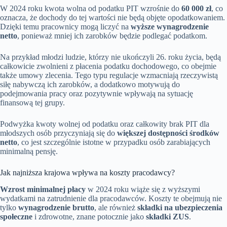
W 2024 roku kwota wolna od podatku PIT wzrośnie do
60 000 zł
, co
oznacza, że dochody do tej wartości nie będą objęte opodatkowaniem.
Dzięki temu pracownicy mogą liczyć na
wyższe wynagrodzenie
netto
, ponieważ mniej ich zarobków będzie podlegać podatkom.
Na przykład młodzi ludzie, którzy nie ukończyli 26. roku życia, będą
całkowicie zwolnieni z płacenia podatku dochodowego, co obejmie
także umowy zlecenia. Tego typu regulacje wzmacniają rzeczywistą
siłę nabywczą ich zarobków, a dodatkowo motywują do
podejmowania pracy oraz pozytywnie wpływają na sytuację
finansową tej grupy.
Podwyżka kwoty wolnej od podatku oraz całkowity brak PIT dla
młodszych osób przyczyniają się do
większej dostępności środków
netto
, co jest szczególnie istotne w przypadku osób zarabiających
minimalną pensję.
Jak najniższa krajowa wpływa na koszty pracodawcy?
Wzrost minimalnej płacy
w 2024 roku wiąże się z wyższymi
wydatkami na zatrudnienie dla pracodawców. Koszty te obejmują nie
tylko
wynagrodzenie brutto
, ale również
składki na ubezpieczenia
społeczne
i zdrowotne, znane potocznie jako
składki ZUS
.