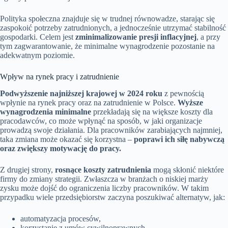
Polityka społeczna znajduje się w trudnej równowadze, starając się
zaspokoić potrzeby zatrudnionych, a jednocześnie utrzymać stabilność
gospodarki. Celem jest
zminimalizowanie presji inflacyjnej
, a przy
tym zagwarantowanie, że minimalne wynagrodzenie pozostanie na
adekwatnym poziomie.
Wpływ na rynek pracy i zatrudnienie
Podwyższenie najniższej krajowej w 2024 roku
z pewnością
wpłynie na rynek pracy oraz na zatrudnienie w Polsce.
Wyższe
wynagrodzenia minimalne
przekładają się na większe koszty dla
pracodawców, co może wpłynąć na sposób, w jaki organizacje
prowadzą swoje działania. Dla pracowników zarabiających najmniej,
taka zmiana może okazać się korzystna –
poprawi ich siłę nabywczą
oraz zwiększy motywację do pracy.
Z drugiej strony,
rosnące koszty zatrudnienia
mogą skłonić niektóre
firmy do zmiany strategii. Zwłaszcza w branżach o niskiej marży
zysku może dojść do ograniczenia liczby pracowników. W takim
przypadku wiele przedsiębiorstw zaczyna poszukiwać alternatyw, jak:
automatyzacja procesów,
korzystanie z umów cywilnoprawnych.