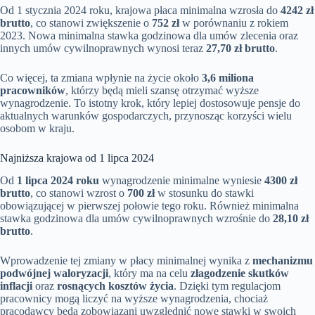
Od 1 stycznia 2024 roku, krajowa płaca minimalna wzrosła do
4242 zł
brutto
, co stanowi zwiększenie o
752 zł
w porównaniu z rokiem
2023. Nowa minimalna stawka godzinowa dla umów zlecenia oraz
innych umów cywilnoprawnych wynosi teraz
27,70 zł brutto
.
Co więcej, ta zmiana wpłynie na życie około
3,6 miliona
pracowników
, którzy będą mieli szansę otrzymać wyższe
wynagrodzenie. To istotny krok, który lepiej dostosowuje pensje do
aktualnych warunków gospodarczych, przynosząc korzyści wielu
osobom w kraju.
Najniższa krajowa od 1 lipca 2024
Od
1 lipca 2024 roku
wynagrodzenie minimalne wyniesie
4300 zł
brutto
, co stanowi wzrost o
700 zł
w stosunku do stawki
obowiązującej w pierwszej połowie tego roku. Również minimalna
stawka godzinowa dla umów cywilnoprawnych wzrośnie do
28,10 zł
brutto
.
Wprowadzenie tej zmiany w płacy minimalnej wynika z
mechanizmu
podwójnej waloryzacji
, który ma na celu
złagodzenie skutków
inflacji
oraz
rosnących kosztów życia
. Dzięki tym regulacjom
pracownicy mogą liczyć na wyższe wynagrodzenia, chociaż
pracodawcy będą zobowiązani uwzględnić nowe stawki w swoich