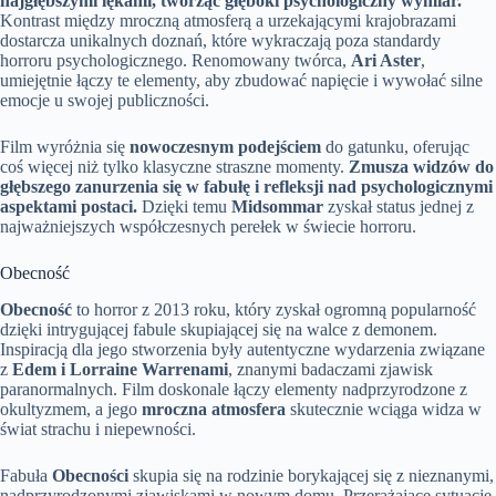
najgłębszymi lękami, tworząc głęboki psychologiczny wymiar.
Kontrast między mroczną atmosferą a urzekającymi krajobrazami
dostarcza unikalnych doznań, które wykraczają poza standardy
horroru psychologicznego. Renomowany twórca,
Ari Aster
,
umiejętnie łączy te elementy, aby zbudować napięcie i wywołać silne
emocje u swojej publiczności.
Film wyróżnia się
nowoczesnym podejściem
do gatunku, oferując
coś więcej niż tylko klasyczne straszne momenty.
Zmusza widzów do
głębszego zanurzenia się w fabułę i refleksji nad psychologicznymi
aspektami postaci.
Dzięki temu
Midsommar
zyskał status jednej z
najważniejszych współczesnych perełek w świecie horroru.
Obecność
Obecność
to horror z 2013 roku, który zyskał ogromną popularność
dzięki intrygującej fabule skupiającej się na walce z demonem.
Inspiracją dla jego stworzenia były autentyczne wydarzenia związane
z
Edem i Lorraine Warrenami
, znanymi badaczami zjawisk
paranormalnych. Film doskonale łączy elementy nadprzyrodzone z
okultyzmem, a jego
mroczna atmosfera
skutecznie wciąga widza w
świat strachu i niepewności.
Fabuła
Obecności
skupia się na rodzinie borykającej się z nieznanymi,
nadprzyrodzonymi zjawiskami w nowym domu. Przerażające sytuacje