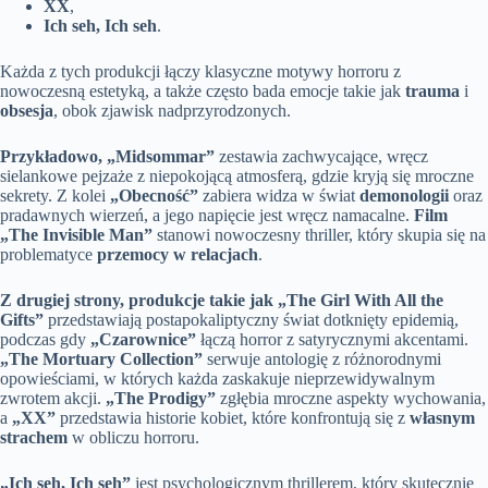
XX
,
Ich seh, Ich seh
.
Każda z tych produkcji łączy klasyczne motywy horroru z
nowoczesną estetyką, a także często bada emocje takie jak
trauma
i
obsesja
, obok zjawisk nadprzyrodzonych.
Przykładowo, „Midsommar”
zestawia zachwycające, wręcz
sielankowe pejzaże z niepokojącą atmosferą, gdzie kryją się mroczne
sekrety. Z kolei
„Obecność”
zabiera widza w świat
demonologii
oraz
pradawnych wierzeń, a jego napięcie jest wręcz namacalne.
Film
„The Invisible Man”
stanowi nowoczesny thriller, który skupia się na
problematyce
przemocy w relacjach
.
Z drugiej strony, produkcje takie jak „The Girl With All the
Gifts”
przedstawiają postapokaliptyczny świat dotknięty epidemią,
podczas gdy
„Czarownice”
łączą horror z satyrycznymi akcentami.
„The Mortuary Collection”
serwuje antologię z różnorodnymi
opowieściami, w których każda zaskakuje nieprzewidywalnym
zwrotem akcji.
„The Prodigy”
zgłębia mroczne aspekty wychowania,
a
„XX”
przedstawia historie kobiet, które konfrontują się z
własnym
strachem
w obliczu horroru.
„Ich seh, Ich seh”
jest psychologicznym thrillerem, który skutecznie