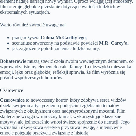
element nadaje narracji nowy wymiar. Oprócz wciągającej atmosfery,
film oferuje głębokie przesłanie dotyczące wartości ludzkich w
ekstremalnych sytuacjach.
Warto również zwrócić uwagę na:
pracę reżysera
Colma McCarthy’ego
,
scenariusz stworzony na podstawie powieści
M.R. Carey’a
,
jak zagrożenie potrafi zmieniać ludzką naturę.
Bohaterowie
muszą stawić czoła swoim wewnętrznym demonem, co
wprowadza istotny element do całej fabuły. Ta niezwykła mieszanka
emocji, lęku oraz głębokiej refleksji sprawia, że film wyróżnia się
pośród współczesnych horrorów.
Czarownice
Czarownice
to nowoczesny horror, który zdobywa serca widzów
dzięki swojemu artystycznemu podejściu i zgłębianiu tematów
związanych z okultyzmem oraz nadprzyrodzonymi mocami. Film
skutecznie wciąga w mroczny klimat, wykorzystując klasyczne
motywy, ale jednocześnie wnosi świeże spojrzenie do narracji. Jego
wizualna i dźwiękowa estetyka przykuwa uwagę, a intensywne
emocje potęgują przeżycia związane z historią.