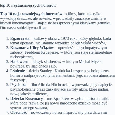
top 10 najstraszniejszych horrorów
Top 10 najstraszniejszych horrorów
to filmy, które nie tylko
wywołują dreszcze, ale również wprowadziły znaczące zmiany w
historii kinematografii, stając się bezsprzecznymi klasykami gatunku.
Oto nasza subiektywna lista:
Egzorcysta
– kultowy obraz z 1973 roku, który głęboko bada
temat opętania, nieustannie wzbudzając lęk wśród widzów,
Koszmar z Ulicy Wiązów
– opowieść o psychopatycznym
zabójcy, Freddiem Kruegerze, w której sen staje się śmiertelnie
niebezpieczny,
Halloween
– klasyk slasherów, w którym Michał Myers
powraca, by siać chaos i zło,
Lśnienie
– dzieło Stanleya Kubricka łączące psychologiczny
horror z nadprzyrodzonymi elementami, jego mroczna atmosfera
fascynuje,
Psychoza
– film Alfreda Hitchcocka, wprowadzający napięcie
psychologiczne przez zaskakujące zwroty akcji, które nadają
nową jakość thrillerom,
Dziecko Rosemary
– mrożąca krew w żyłach historia matki,
która podejrzewa, że jej nowo narodzone dziecko może być
synem samego szatana,
Obecność
– nowoczesny horror inspirowany prawdziwymi