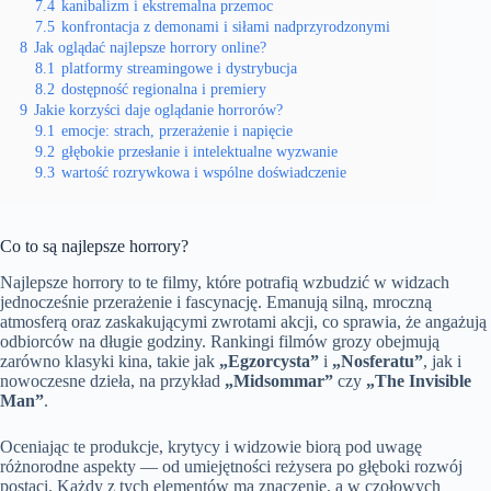
7.4
kanibalizm i ekstremalna przemoc
7.5
konfrontacja z demonami i siłami nadprzyrodzonymi
8
Jak oglądać najlepsze horrory online?
8.1
platformy streamingowe i dystrybucja
8.2
dostępność regionalna i premiery
9
Jakie korzyści daje oglądanie horrorów?
9.1
emocje: strach, przerażenie i napięcie
9.2
głębokie przesłanie i intelektualne wyzwanie
9.3
wartość rozrywkowa i wspólne doświadczenie
Co to są najlepsze horrory?
Najlepsze horrory to te filmy, które potrafią wzbudzić w widzach
jednocześnie przerażenie i fascynację. Emanują silną, mroczną
atmosferą oraz zaskakującymi zwrotami akcji, co sprawia, że angażują
odbiorców na długie godziny. Rankingi filmów grozy obejmują
zarówno klasyki kina, takie jak
„Egzorcysta”
i
„Nosferatu”
, jak i
nowoczesne dzieła, na przykład
„Midsommar”
czy
„The Invisible
Man”
.
Oceniając te produkcje, krytycy i widzowie biorą pod uwagę
różnorodne aspekty — od umiejętności reżysera po głęboki rozwój
postaci. Każdy z tych elementów ma znaczenie, a w czołowych