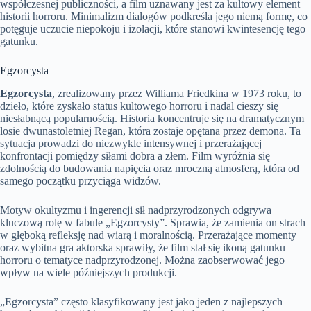
współczesnej publiczności, a film uznawany jest za kultowy element
historii horroru. Minimalizm dialogów podkreśla jego niemą formę, co
potęguje uczucie niepokoju i izolacji, które stanowi kwintesencję tego
gatunku.
Egzorcysta
Egzorcysta
, zrealizowany przez Williama Friedkina w 1973 roku, to
dzieło, które zyskało status kultowego horroru i nadal cieszy się
niesłabnącą popularnością. Historia koncentruje się na dramatycznym
losie dwunastoletniej Regan, która zostaje opętana przez demona. Ta
sytuacja prowadzi do niezwykle intensywnej i przerażającej
konfrontacji pomiędzy siłami dobra a złem. Film wyróżnia się
zdolnością do budowania napięcia oraz mroczną atmosferą, która od
samego początku przyciąga widzów.
Motyw okultyzmu i ingerencji sił nadprzyrodzonych odgrywa
kluczową rolę w fabule „Egzorcysty”. Sprawia, że zamienia on strach
w głęboką refleksję nad wiarą i moralnością. Przerażające momenty
oraz wybitna gra aktorska sprawiły, że film stał się ikoną gatunku
horroru o tematyce nadprzyrodzonej. Można zaobserwować jego
wpływ na wiele późniejszych produkcji.
„Egzorcysta” często klasyfikowany jest jako jeden z najlepszych