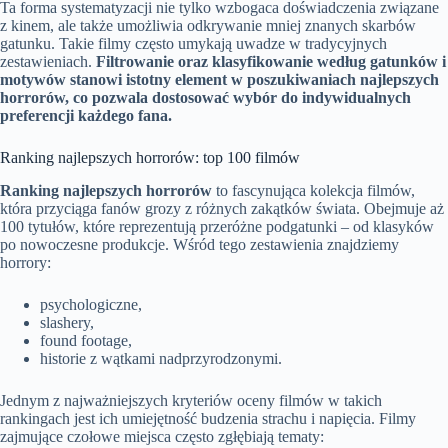
Ta forma systematyzacji nie tylko wzbogaca doświadczenia związane
z kinem, ale także umożliwia odkrywanie mniej znanych skarbów
gatunku. Takie filmy często umykają uwadze w tradycyjnych
zestawieniach.
Filtrowanie oraz klasyfikowanie według gatunków i
motywów stanowi istotny element w poszukiwaniach najlepszych
horrorów, co pozwala dostosować wybór do indywidualnych
preferencji każdego fana.
Ranking najlepszych horrorów: top 100 filmów
Ranking najlepszych horrorów
to fascynująca kolekcja filmów,
która przyciąga fanów grozy z różnych zakątków świata. Obejmuje aż
100 tytułów, które reprezentują przeróżne podgatunki – od klasyków
po nowoczesne produkcje. Wśród tego zestawienia znajdziemy
horrory:
psychologiczne,
slashery,
found footage,
historie z wątkami nadprzyrodzonymi.
Jednym z najważniejszych kryteriów oceny filmów w takich
rankingach jest ich umiejętność budzenia strachu i napięcia. Filmy
zajmujące czołowe miejsca często zgłębiają tematy: