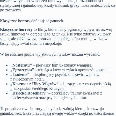
niesamowitych doświadczeń filmowych. Dzięki różnorodności
stylistycznej i gatunkowej, każdy miłośnik grozy może znaleźć coś, co
go zachwyci.
Klasyczne horrory definiujące gatunek
Klasyczne horrory
to filmy, które miały ogromny wpływ na rozwój
sztuki filmowej w obrębie tego gatunku. Nie tylko zdobyły kultowy
status, ale także tworzą mroczną atmosferę, która wciąga widza w
fascynujący świat strachu i niepokoju.
W tej elitarnej grupie wyjątkowych tytułów można wyróżnić:
„Nosferatu”
– pierwszy film ukazujący wampira,
„Egzorcysta”
– mrożąca krew w żyłach opowieść o opętaniu,
„Lśnienie”
– eksplorujący psychiczne zawirowania w
nawiedzonym hotelu,
„Koszmar z Ulicy Wiązów”
– łączący sen z rzeczywistością
przez postać Freddiego Kruegera,
„Dziecko Rosemary”
– dotykający traumy związanej z
macierzyństwem oraz psychologicznych tortur.
Te ponadczasowe horrory nie tylko kształtują kierunek rozwoju
gatunku, lecz także przyciągają uwagę widzów dzięki nowatorskiemu