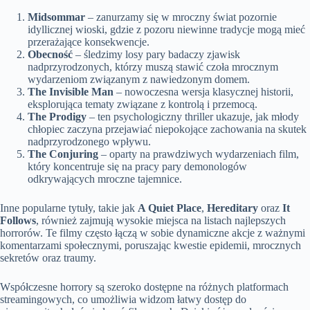
Midsommar
– zanurzamy się w mroczny świat pozornie
idyllicznej wioski, gdzie z pozoru niewinne tradycje mogą mieć
przerażające konsekwencje.
Obecność
– śledzimy losy pary badaczy zjawisk
nadprzyrodzonych, którzy muszą stawić czoła mrocznym
wydarzeniom związanym z nawiedzonym domem.
The Invisible Man
– nowoczesna wersja klasycznej historii,
eksplorująca tematy związane z kontrolą i przemocą.
The Prodigy
– ten psychologiczny thriller ukazuje, jak młody
chłopiec zaczyna przejawiać niepokojące zachowania na skutek
nadprzyrodzonego wpływu.
The Conjuring
– oparty na prawdziwych wydarzeniach film,
który koncentruje się na pracy pary demonologów
odkrywających mroczne tajemnice.
Inne popularne tytuły, takie jak
A Quiet Place
,
Hereditary
oraz
It
Follows
, również zajmują wysokie miejsca na listach najlepszych
horrorów. Te filmy często łączą w sobie dynamiczne akcje z ważnymi
komentarzami społecznymi, poruszając kwestie epidemii, mrocznych
sekretów oraz traumy.
Współczesne horrory są szeroko dostępne na różnych platformach
streamingowych, co umożliwia widzom łatwy dostęp do