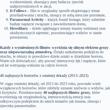
wydarzeniami, ukazujący parę badaczy zjawisk
nadprzyrodzonych w akcji,
It Follows
– film w oryginalny sposób eksplorujący temat
prześladowania i strachu, niosący ze sobą mroczne przesłanie,
Paranormal Activity
– klasyk found footage, który subtelnie
buduje napięcie związane z nawiedzeniem domu,
Hereditary
– dzieło zgłębiające tematy traumy rodzinnej oraz
okultystycznych tajemnic, pozostawiające widzów w stanie
przerażenia.
Każdy z wymienionych filmów wyróżnia się silnym efektem grozy
oraz niepowtarzalną atmosferą.
Dzięki unikalnemu podejściu do
strachu, te obrazy to prawdziwe dzieła sztuki w dziedzinie horroru.
Warto ich doświadczyć, aby poczuć intensywny lęk i napięcie, które
od lat wstrząsają widzami na całym świecie.
40 najlepszych horrorów z ostatniej dekady (2013–2023)
W ciągu ostatniej dekady, od 2013 do 2023 roku, powstało wiele
wyjątkowych horrorów, które zdobyły uznanie zarówno u widzów, jak
i krytyków. Przedstawiamy
40 najlepszych filmów grozy
, które
wyróżniają się oryginalnością, intensywnością emocji oraz
odkrywczym podejściem do takich tematów jak trauma, obsesja i
zjawiska paranormalne.