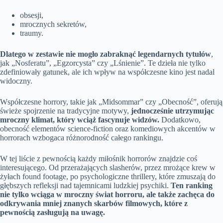
obsesji,
mrocznych sekretów,
traumy.
Dlatego w zestawie nie mogło zabraknąć legendarnych tytułów
,
jak „Nosferatu”, „Egzorcysta” czy „Lśnienie”. Te dzieła nie tylko
zdefiniowały gatunek, ale ich wpływ na współczesne kino jest nadal
widoczny.
Współczesne horrory, takie jak „Midsommar” czy „Obecność”, oferują
świeże spojrzenie na tradycyjne motywy,
jednocześnie utrzymując
mroczny klimat, który wciąż fascynuje widzów.
Dodatkowo,
obecność elementów science-fiction oraz komediowych akcentów w
horrorach wzbogaca różnorodność całego rankingu.
W tej liście z pewnością każdy miłośnik horrorów znajdzie coś
interesującego. Od przerażających slasherów, przez mrożące krew w
żyłach found footage, po psychologiczne thrillery, które zmuszają do
głębszych refleksji nad tajemnicami ludzkiej psychiki.
Ten ranking
nie tylko wciąga w mroczny świat horroru, ale także zachęca do
odkrywania mniej znanych skarbów filmowych, które z
pewnością zasługują na uwagę.