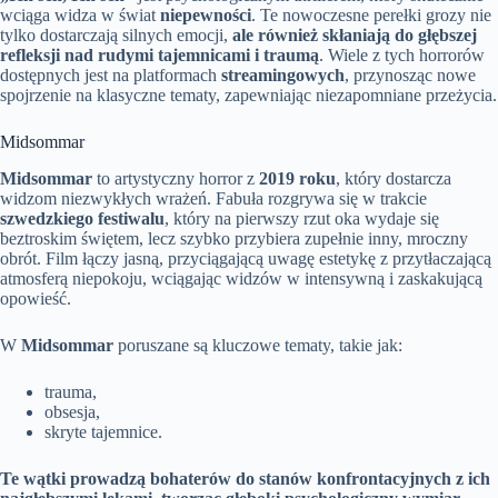
wciąga widza w świat
niepewności
. Te nowoczesne perełki grozy nie
tylko dostarczają silnych emocji,
ale również skłaniają do głębszej
refleksji nad rudymi tajemnicami i traumą
. Wiele z tych horrorów
dostępnych jest na platformach
streamingowych
, przynosząc nowe
spojrzenie na klasyczne tematy, zapewniając niezapomniane przeżycia.
Midsommar
Midsommar
to artystyczny horror z
2019 roku
, który dostarcza
widzom niezwykłych wrażeń. Fabuła rozgrywa się w trakcie
szwedzkiego festiwalu
, który na pierwszy rzut oka wydaje się
beztroskim świętem, lecz szybko przybiera zupełnie inny, mroczny
obrót. Film łączy jasną, przyciągającą uwagę estetykę z przytłaczającą
atmosferą niepokoju, wciągając widzów w intensywną i zaskakującą
opowieść.
W
Midsommar
poruszane są kluczowe tematy, takie jak:
trauma,
obsesja,
skryte tajemnice.
Te wątki prowadzą bohaterów do stanów konfrontacyjnych z ich