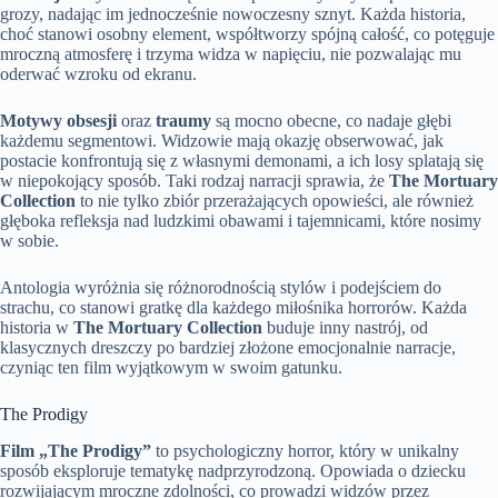
grozy, nadając im jednocześnie nowoczesny sznyt. Każda historia,
choć stanowi osobny element, współtworzy spójną całość, co potęguje
mroczną atmosferę i trzyma widza w napięciu, nie pozwalając mu
oderwać wzroku od ekranu.
Motywy obsesji
oraz
traumy
są mocno obecne, co nadaje głębi
każdemu segmentowi. Widzowie mają okazję obserwować, jak
postacie konfrontują się z własnymi demonami, a ich losy splatają się
w niepokojący sposób. Taki rodzaj narracji sprawia, że
The Mortuary
Collection
to nie tylko zbiór przerażających opowieści, ale również
głęboka refleksja nad ludzkimi obawami i tajemnicami, które nosimy
w sobie.
Antologia wyróżnia się różnorodnością stylów i podejściem do
strachu, co stanowi gratkę dla każdego miłośnika horrorów. Każda
historia w
The Mortuary Collection
buduje inny nastrój, od
klasycznych dreszczy po bardziej złożone emocjonalnie narracje,
czyniąc ten film wyjątkowym w swoim gatunku.
The Prodigy
Film „The Prodigy”
to psychologiczny horror, który w unikalny
sposób eksploruje tematykę nadprzyrodzoną. Opowiada o dziecku
rozwijającym mroczne zdolności, co prowadzi widzów przez