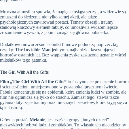
Mroczna atmosfera sprawia, że napięcie osiąga szczyt, a widzowie są
zmuszeni do śledzenia nie tylko samej akcji, ale także
psychologicznych zawirowań postaci. Tematy obsesji i traumy
stanowią kluczowy element fabuły, co umożliwia widzom lepsze
zrozumienie wyzwań, z jakimi zmaga się główna bohaterka.
Dodatkowo nowoczesne techniki filmowe podnoszą poprzeczkę,
czyniąc
The Invisible Man
jednym z najbardziej fascynujących
horrorów ostatnich lat. Bez wątpienia zyska zasłużone uznanie wśród
miłośników tego gatunku.
The Girl With All the Gifts
Film „The Girl With All the Gifts”
to fascynujące połączenie horroru
i science-fiction, umiejscowione w postapokaliptycznym świecie.
Fabuła koncentruje się na epidemii, która zmienia ludzi w zombie, ale
film nie ogranicza się tylko do strachu. Zamiast tego, stawia także
pytania dotyczące traumy oraz mrocznych sekretów, które kryją się za
tą katastrofą.
Główna postać,
Melanie
, jest częścią grupy „innych dzieci” –
niezwykłych hybryd ludzi i zombiaków. To właśnie ten niecodzienny