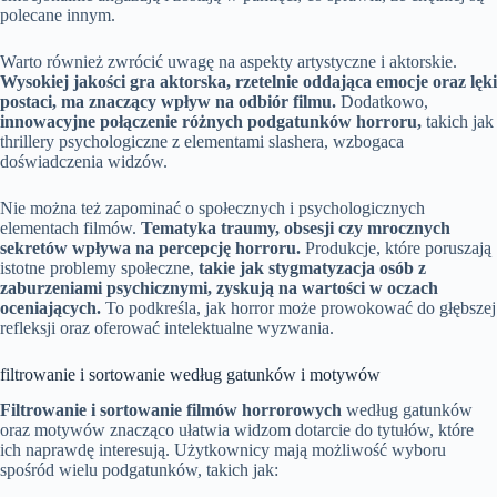
polecane innym.
Warto również zwrócić uwagę na aspekty artystyczne i aktorskie.
Wysokiej jakości gra aktorska, rzetelnie oddająca emocje oraz lęki
postaci, ma znaczący wpływ na odbiór filmu.
Dodatkowo,
innowacyjne połączenie różnych podgatunków horroru,
takich jak
thrillery psychologiczne z elementami slashera, wzbogaca
doświadczenia widzów.
Nie można też zapominać o społecznych i psychologicznych
elementach filmów.
Tematyka traumy, obsesji czy mrocznych
sekretów wpływa na percepcję horroru.
Produkcje, które poruszają
istotne problemy społeczne,
takie jak stygmatyzacja osób z
zaburzeniami psychicznymi, zyskują na wartości w oczach
oceniających.
To podkreśla, jak horror może prowokować do głębszej
refleksji oraz oferować intelektualne wyzwania.
filtrowanie i sortowanie według gatunków i motywów
Filtrowanie i sortowanie filmów horrorowych
według gatunków
oraz motywów znacząco ułatwia widzom dotarcie do tytułów, które
ich naprawdę interesują. Użytkownicy mają możliwość wyboru
spośród wielu podgatunków, takich jak: