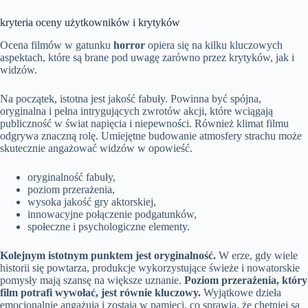
kryteria oceny użytkowników i krytyków
Ocena filmów w gatunku
horror
opiera się na kilku kluczowych
aspektach, które są brane pod uwagę zarówno przez krytyków, jak i
widzów.
Na początek, istotna jest jakość fabuły. Powinna być spójna,
oryginalna i pełna intrygujących zwrotów akcji, które wciągają
publiczność w świat napięcia i niepewności. Również klimat filmu
odgrywa znaczną rolę. Umiejętne budowanie atmosfery strachu może
skutecznie angażować widzów w opowieść.
oryginalność fabuły,
poziom przerażenia,
wysoka jakość gry aktorskiej,
innowacyjne połączenie podgatunków,
społeczne i psychologiczne elementy.
Kolejnym istotnym punktem jest oryginalność.
W erze, gdy wiele
historii się powtarza, produkcje wykorzystujące świeże i nowatorskie
pomysły mają szansę na większe uznanie.
Poziom przerażenia, który
film potrafi wywołać, jest równie kluczowy.
Wyjątkowe dzieła
emocjonalnie angażują i zostają w pamięci, co sprawia, że chętniej są