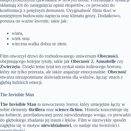
skłaniają ich do zasięgnięcia opinii ekspertów, co prowadzi do
konfrontacji z potężnym demonem. Oryginalność filmu tkwi w
umiejętnym budowaniu napięcia oraz klimatu grozy. Dodatkowo,
porusza on ważne kwestie, takie jak:
wiara,
wiek oraz
wieczna walka dobra ze złem.
Film otworzył drzwi do rozbudowanego uniwersum
Obecności
,
obejmującego kolejne tytuły, takie jak
Obecność 2
,
Annabelle
czy
Zwierzęta
. Dzięki temu tytuł ten zyskał status kultowego horroru,
który nie tylko przeraża, ale także angażuje emocjonalnie.
Obecność
stwarza niezapomniane doświadczenia dla widzów, łącząc strach z
głębią ludzkich emocji.
The Invisible Man
The Invisible Man
to nowoczesny horror, który umiejętnie łączy w
sobie elementy
thrillera
oraz
science-fiction
. Historia koncentruje się
na kobiecie, prześladowanej przez niewidzialnego wroga, co prowadzi
do głębokiego zbadania jej traum i lęków. Film w niezwykły sposób
zagłębia się w motyw
niewidzialności
, co nadaje mu świeżości i
oryginalności.