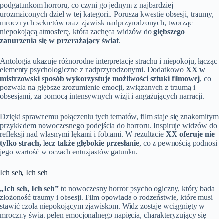
podgatunkom horroru, co czyni go jednym z najbardziej
urozmaiconych dzieł w tej kategorii. Porusza kwestie obsesji, traumy,
mrocznych sekretów oraz zjawisk nadprzyrodzonych, tworząc
niepokojącą atmosferę, która zachęca widzów do
głębszego
zanurzenia się w przerażający świat
.
Antologia ukazuje różnorodne interpretacje strachu i niepokoju, łącząc
elementy psychologiczne z nadprzyrodzonymi. Dodatkowo
XX w
mistrzowski sposób wykorzystuje możliwości sztuki filmowej
, co
pozwala na głębsze zrozumienie emocji, związanych z traumą i
obsesjami, za pomocą intensywnych wizji i angażujących narracji.
Dzięki sprawnemu połączeniu tych tematów, film staje się znakomitym
przykładem nowoczesnego podejścia do horroru. Inspiruje widzów do
refleksji nad własnymi lękami i fobiami. W rezultacie
XX oferuje nie
tylko strach, lecz także głębokie przesłanie
, co z pewnością podnosi
jego wartość w oczach entuzjastów gatunku.
Ich seh, Ich seh
„Ich seh, Ich seh”
to nowoczesny horror psychologiczny, który bada
złożoność traumy i obsesji. Film opowiada o rodzeństwie, które musi
stawić czoła niepokojącym zjawiskom. Widz zostaje wciągnięty w
mroczny świat pełen emocjonalnego napięcia, charakteryzujący się