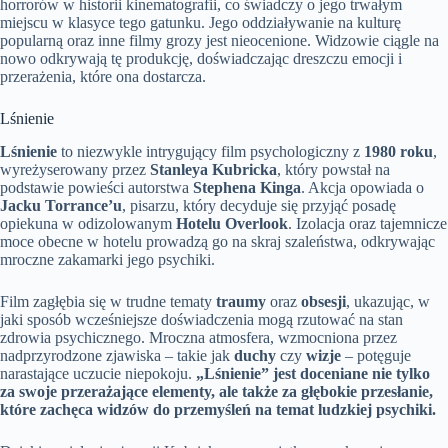
horrorów w historii kinematografii, co świadczy o jego trwałym
miejscu w klasyce tego gatunku. Jego oddziaływanie na kulturę
popularną oraz inne filmy grozy jest nieocenione. Widzowie ciągle na
nowo odkrywają tę produkcję, doświadczając dreszczu emocji i
przerażenia, które ona dostarcza.
Lśnienie
Lśnienie
to niezwykle intrygujący film psychologiczny z
1980 roku
,
wyreżyserowany przez
Stanleya Kubricka
, który powstał na
podstawie powieści autorstwa
Stephena Kinga
. Akcja opowiada o
Jacku Torrance’u
, pisarzu, który decyduje się przyjąć posadę
opiekuna w odizolowanym
Hotelu Overlook
. Izolacja oraz tajemnicze
moce obecne w hotelu prowadzą go na skraj szaleństwa, odkrywając
mroczne zakamarki jego psychiki.
Film zagłębia się w trudne tematy
traumy
oraz
obsesji
, ukazując, w
jaki sposób wcześniejsze doświadczenia mogą rzutować na stan
zdrowia psychicznego. Mroczna atmosfera, wzmocniona przez
nadprzyrodzone zjawiska – takie jak
duchy
czy
wizje
– potęguje
narastające uczucie niepokoju.
„Lśnienie” jest doceniane nie tylko
za swoje przerażające elementy, ale także za głębokie przesłanie,
które zachęca widzów do przemyśleń na temat ludzkiej psychiki.