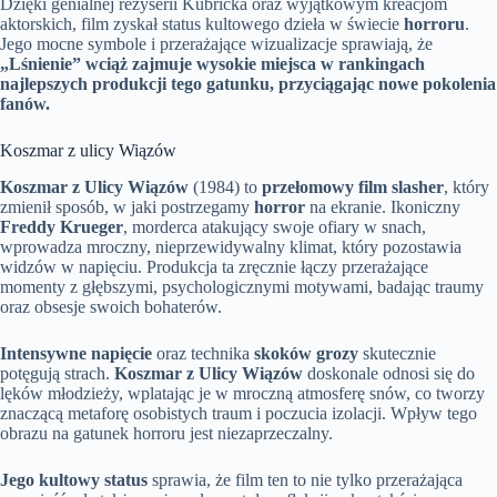
Dzięki genialnej reżyserii Kubricka oraz wyjątkowym kreacjom
aktorskich, film zyskał status kultowego dzieła w świecie
horroru
.
Jego mocne symbole i przerażające wizualizacje sprawiają, że
„Lśnienie” wciąż zajmuje wysokie miejsca w rankingach
najlepszych produkcji tego gatunku, przyciągając nowe pokolenia
fanów.
Koszmar z ulicy Wiązów
Koszmar z Ulicy Wiązów
(1984) to
przełomowy film slasher
, który
zmienił sposób, w jaki postrzegamy
horror
na ekranie. Ikoniczny
Freddy Krueger
, morderca atakujący swoje ofiary w snach,
wprowadza mroczny, nieprzewidywalny klimat, który pozostawia
widzów w napięciu. Produkcja ta zręcznie łączy przerażające
momenty z głębszymi, psychologicznymi motywami, badając traumy
oraz obsesje swoich bohaterów.
Intensywne napięcie
oraz technika
skoków grozy
skutecznie
potęgują strach.
Koszmar z Ulicy Wiązów
doskonale odnosi się do
lęków młodzieży, wplatając je w mroczną atmosferę snów, co tworzy
znaczącą metaforę osobistych traum i poczucia izolacji. Wpływ tego
obrazu na gatunek horroru jest niezaprzeczalny.
Jego kultowy status
sprawia, że film ten to nie tylko przerażająca