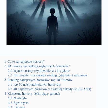
1
Co to są najlepsze horrory?
2
Jak tworzy się ranking najlepszych horrorów?
2.1
kryteria oceny użytkowników i krytyków
2.2
filtrowanie i sortowanie według gatunków i motywów
3
Ranking najlepszych horrorów: top 100 filmów
3.1
top 10 najstraszniejszych horrorów
3.2
40 najlepszych horrorów z ostatniej dekady (2013–2023)
4
Klasyczne horrory definiujące gatunek
4.1
Nosferatu
4.2
Egzorcysta
4.3
Lśnienie