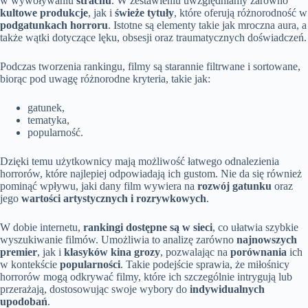
w wywoływaniu
strachu
. W zestawieniu uwzględniamy zarówno
kultowe produkcje
, jak i
świeże tytuły
, które oferują różnorodność w
podgatunkach horroru
. Istotne są elementy takie jak mroczna aura, a
także wątki dotyczące lęku, obsesji oraz traumatycznych doświadczeń.
Podczas tworzenia rankingu, filmy są starannie filtrwane i sortowane,
biorąc pod uwagę różnorodne kryteria, takie jak:
gatunek,
tematyka,
popularność.
Dzięki temu użytkownicy mają możliwość łatwego odnalezienia
horrorów, które najlepiej odpowiadają ich gustom. Nie da się również
pominąć wpływu, jaki dany film wywiera na
rozwój gatunku
oraz
jego
wartości artystycznych i rozrywkowych
.
W dobie internetu,
rankingi dostępne są w sieci
, co ułatwia szybkie
wyszukiwanie filmów. Umożliwia to analizę zarówno
najnowszych
premier
, jak i
klasyków kina grozy
, pozwalając na
porównania
ich
w kontekście
popularności
. Takie podejście sprawia, że miłośnicy
horrorów mogą odkrywać filmy, które ich szczególnie intrygują lub
przerażają, dostosowując swoje wybory do
indywidualnych
upodobań
.