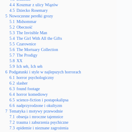
4.4
Koszmar z ulicy Wiązów
4.5
Dziecko Rosemary
5
Nowoczesne perełki grozy
5.1
Midsommar
5.2
Obecność
5.3
The Invisible Man
5.4
The Girl With All the Gifts
5.5
Czarownice
5.6
The Mortuary Collection
5.7
The Prodigy
5.8
XX
5.9
Ich seh, Ich seh
6
Podgatunki i style w najlepszych horrorach
6.1
horror psychologiczny
6.2
slasher
6.3
found footage
6.4
horror komediowy
6.5
science-fiction i postapokalipsa
6.6
nadprzyrodzone i okultyzm
7
Tematyka i motywy przewodnie
7.1
obsesja i mroczne tajemnice
7.2
trauma i zaburzenia psychiczne
7.3
epidemie i nieznane zagrożenia