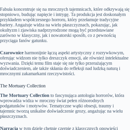
Fabuła koncentruje się na mrocznych tajemnicach, które odkrywają się
stopniowo, budując napięcie i intrygę. Ta produkcja jest doskonałym
przykładem współczesnego horroru, który przełamuje tradycyjne
bariery. Angażuje widza na wielu płaszczyznach, pokazując, jak
okultyzm i zjawiska nadprzyrodzone mogą być przedstawiane
zarówno w klasyczny, jak i nowatorski sposób, co z pewnością
przyciąga fanów gatunku.
Czarownice
harmonijnie łączą aspekt artystyczny z rozrywkowym,
oferując widzom nie tylko dreszczyk emocji, ale również intelektualne
wyzwania. Dzięki temu film staje się nie tylko przerażającym
doświadczeniem, ale także skłania do refleksji nad ludzką naturą i
mrocznymi zakamarkami rzeczywistości.
The Mortuary Collection
The Mortuary Collection
to fascynująca antologia horrorów, która
wprowadza widza w mroczny świat pełen różnorodnych
podgatunków i motywów. Tematyczne wątki obsesji, traumy i
tajemnic tworzą unikalne doświadczenie grozy, angażując na wielu
płaszczyznach.
Narracja
w tym dziele chętnie czerpie z klasycznych opowieści