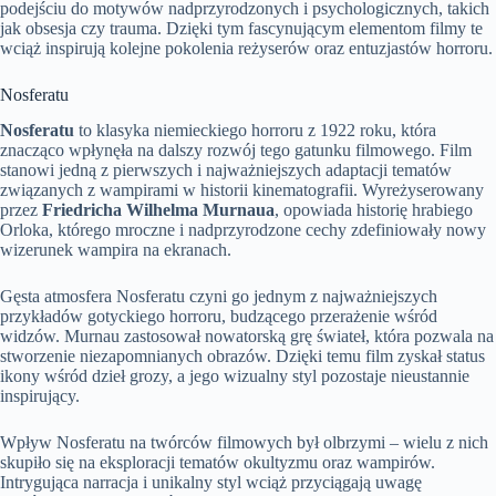
podejściu do motywów nadprzyrodzonych i psychologicznych, takich
jak obsesja czy trauma. Dzięki tym fascynującym elementom filmy te
wciąż inspirują kolejne pokolenia reżyserów oraz entuzjastów horroru.
Nosferatu
Nosferatu
to klasyka niemieckiego horroru z 1922 roku, która
znacząco wpłynęła na dalszy rozwój tego gatunku filmowego. Film
stanowi jedną z pierwszych i najważniejszych adaptacji tematów
związanych z wampirami w historii kinematografii. Wyreżyserowany
przez
Friedricha Wilhelma Murnaua
, opowiada historię hrabiego
Orloka, którego mroczne i nadprzyrodzone cechy zdefiniowały nowy
wizerunek wampira na ekranach.
Gęsta atmosfera Nosferatu czyni go jednym z najważniejszych
przykładów gotyckiego horroru, budzącego przerażenie wśród
widzów. Murnau zastosował nowatorską grę świateł, która pozwala na
stworzenie niezapomnianych obrazów. Dzięki temu film zyskał status
ikony wśród dzieł grozy, a jego wizualny styl pozostaje nieustannie
inspirujący.
Wpływ Nosferatu na twórców filmowych był olbrzymi – wielu z nich
skupiło się na eksploracji tematów okultyzmu oraz wampirów.
Intrygująca narracja i unikalny styl wciąż przyciągają uwagę