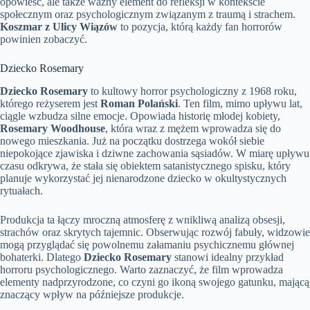
opowieść, ale także ważny element do refleksji w kontekście
społecznym oraz psychologicznym związanym z traumą i strachem.
Koszmar z Ulicy Wiązów
to pozycja, którą każdy fan horrorów
powinien zobaczyć.
Dziecko Rosemary
Dziecko Rosemary
to kultowy horror psychologiczny z 1968 roku,
którego reżyserem jest
Roman Polański
. Ten film, mimo upływu lat,
ciągle wzbudza silne emocje. Opowiada historię młodej kobiety,
Rosemary Woodhouse
, która wraz z mężem wprowadza się do
nowego mieszkania. Już na początku dostrzega wokół siebie
niepokojące zjawiska i dziwne zachowania sąsiadów. W miarę upływu
czasu odkrywa, że stała się obiektem satanistycznego spisku, który
planuje wykorzystać jej nienarodzone dziecko w okultystycznych
rytuałach.
Produkcja ta łączy mroczną atmosferę z wnikliwą analizą obsesji,
strachów oraz skrytych tajemnic. Obserwując rozwój fabuły, widzowie
mogą przyglądać się powolnemu załamaniu psychicznemu głównej
bohaterki. Dlatego
Dziecko Rosemary
stanowi idealny przykład
horroru psychologicznego. Warto zaznaczyć, że film wprowadza
elementy nadprzyrodzone, co czyni go ikoną swojego gatunku, mającą
znaczący wpływ na późniejsze produkcje.