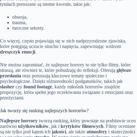
tytułach poruszane są istotne kwestie, takie jak:
obsesja,
trauma,
mroczne sekrety.
Co więcej, często pojawiają się w nich nadprzyrodzone zjawiska,
które potęgują uczucie strachu i napięcia, zapewniając widzom
dreszczyk emocji
.
Nie można zapominać, że najlepsze horrory to nie tylko filmy, które
straszą, ale również te, które pobudzają do refleksji. Oferują
głębsze
przesłania
oraz poruszają kluczowe tematy społeczne i
psychologiczne. Dzięki różnorodności podgatunków, takich jak
slasher
czy
found footage
, każdy miłośnik horrorów znajdzie
propozycję, która spełni jego oczekiwania związane z emocjami oraz
przeżyciami.
Jak tworzy się ranking najlepszych horrorów?
Najlepsze horrory
tworzą ranking, który powstaje na podstawie ocen
zarówno
użytkowników
, jak i
krytyków filmowych
. Filmy oceniane
są nie tylko pod kątem ich
jakości
, ale także
atmosfery
i skuteczności