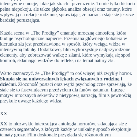
intensywne emocje, takie jak strach i przerażenie. To nie tylko historia
pełna niepokoju, ale także głęboka analiza obsesji oraz traumy, które
wpływają na relacje rodzinne, sprawiając, że narracja staje się jeszcze
bardziej poruszająca.
Każda scena w „The Prodigy” emanuje mroczną atmosferą, która
buduje psychologiczne napięcie. Przemiana głównego bohatera w
kierunku zła jest przedstawiona w sposób, który wciąga widza w
intensywną fabułę. Dodatkowo, film wykorzystuje nadprzyrodzone
elementy, aby zobrazować walkę z siłami, które wymykają się spod
kontroli, skłaniając widzów do refleksji na temat natury zła.
Warto zaznaczyć, że „The Prodigy” to coś więcej niż zwykły horror.
Skupia się na uniwersalnych lękach związanych z rodziną i
dziećmi.
Złożoność postaci oraz wątki psychologiczne sprawiają, że
staje się to fascynującym przeżyciem dla fanów gatunku. Łącząc
motyw mrocznych sekretów z nietypową narracją, film z pewnością
przykuje uwagę każdego widza.
XX
XX
to niezwykle interesująca antologia horrorów, składająca się z
czterech segmentów, z których każdy w unikalny sposób eksploruje
tematy grozy. Film doskonale przygląda się różnorodnym