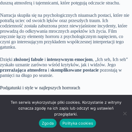
duszną atmosferą i tajemnicami, które potęgują odczucie strachu.
Narracja skupiła się na psychologicznych niuansach postaci, które nie
potrafią uciec od swoich lęków oraz przeszłych traum. Ich
codzienność została zaburzona przez niewyjaśnione incydenty, które
prowadzą do odkrywania mrocznych aspektów ich życia. Film
zręcznie łączy elementy horroru z psychologicznym napięciem, co
czyni go interesującym przykładem współczesnej interpretacji tego
gatunku.
Dzięki
złożonej fabule
i
intensywnym emocjom
, „Ich seh, Ich seh”
zyskało uznanie zarówno wśród krytyków, jak i widzów. Jego
przerażająca atmosfera
i
skomplikowane postacie
pozostają w
pamięci na długo po seansie.
Podgatunki i style w najlepszych horrorach
Najlepsze horrory wyróżniają się bogactwem podgatunków i stylów,
Ten serwis wykorzystuje pliki cookies. Korzystanie z witryny
co ma ogromny wpływ na ich odbiór przez publiczność. Oto kilka
kluczowych podgatunków:
oznacza zgodę na ich zapis lub odczyt wg ustawień
przeglądarki.
horror psychologiczny
– skupia się na emocjach, lękach i
Zgoda
Polityka cookies
traumach postaci, doskonałym przykładem jest „Psychoza”,
gdzie ukazane są psychiczne zmagania bohaterów oraz ich